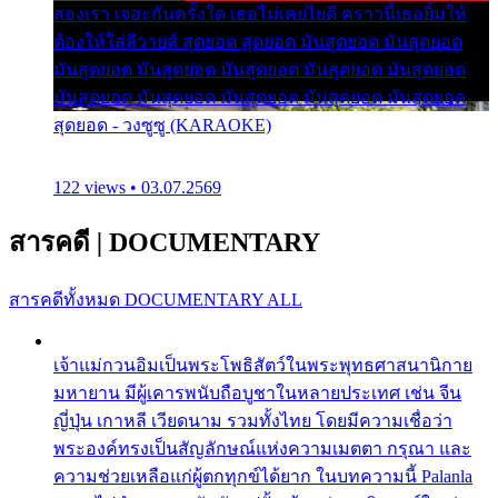
สองเรา เจอะกันครั้งใด เธอไม่เคยไยดี คราวนี้เธอยิ้มให้
ต้องให้ใส่ลีวายส์ สุดยอด สุดยอด มันสุดยอด มันสุดยอด
มันสุดยอด มันสุดยอด มันสุดยอด มันสุดยอด มันสุดยอด
มันสุดยอด มันสุดยอด มันสุดยอด มันสุดยอด มันสุดยอด
สุดยอด - วงซูซู (KARAOKE)
122 views • 03.07.2569
สารคดี
|
DOCUMENTARY
สารคดีทั้งหมด
DOCUMENTARY ALL
เจ้าแม่กวนอิมเป็นพระโพธิสัตว์ในพระพุทธศาสนานิกาย
มหายาน มีผู้เคารพนับถือบูชาในหลายประเทศ เช่น จีน
ญี่ปุ่น เกาหลี เวียดนาม รวมทั้งไทย โดยมีความเชื่อว่า
พระองค์ทรงเป็นสัญลักษณ์แห่งความเมตตา กรุณา และ
ความช่วยเหลือแก่ผู้ตกทุกข์ได้ยาก ในบทความนี้ Palanla