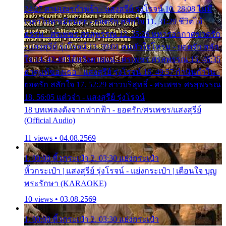
24:27 สามเณรกำพร้า - แสงสุรีย์ รุ่งโรจน์ 10. 28:08 ไม่มี
เวลาไปหาเมียน้อย - ยอดรัก สลักใจ 11. 31:29 ชีวิตไอ้
ธรรม - ศรเพชร ศรสุพรรณ 12. 35:26 ทหารอากาศขาดรัก
- แสงสุรีย์ รุ่งโรจน์ 13. 39:01 คนหัวใจโทรม - ยอดรัก สลัก
ใจ 14. 42:49 ไอ้หวังตายแน่ - ศรเพชร ศรสุพรรณ 15. 46:35
ธาตุแท้ของเธอ - แสงสุรีย์ รุ่งโรจน์ 16. 49:57 กำนันกำใน -
ยอดรัก สลักใจ 17. 52:29 สาวบริสุทธิ์ - ศรเพชร ศรสุพรรณ
18. 56:05 แต๋วจ๋า - แสงสุรีย์ รุ่งโรจน์
18 บทเพลงดังจากฟากฟ้า - ยอดรัก/ศรเพชร/แสงสุรีย์
(Official Audio)
11 views • 04.08.2569
1. 00:00 หิ้วกระเป๋า 2. 03:30 แย่งกระเป๋า
หิ้วกระเป๋า | แสงสุรีย์ รุ่งโรจน์ - แย่งกระเป๋า | เตือนใจ บุญ
พระรักษา (KARAOKE)
10 views • 03.08.2569
1. 00:00 หิ้วกระเป๋า 2. 03:30 แย่งกระเป๋า