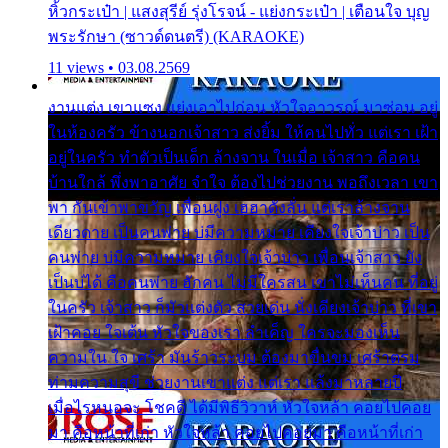
หิ้วกระเป๋า | แสงสุรีย์ รุ่งโรจน์ - แย่งกระเป๋า | เตือนใจ บุญ
พระรักษา (ซาวด์ดนตรี) (KARAOKE)
11 views • 03.08.2569
งานแต่ง เขาแซง แย่งเอาไปก่อน หัวใจอาวรณ์ มาซ่อน อยู่
ในห้องครัว ข้างนอกเจ้าสาว ส่งยิ้ม ให้คนไปทั่ว แต่เรา เฝ้า
อยู่ในครัว ทำตัวเป็นเด็ก ล้างจาน ในเมื่อ เจ้าสาว คือคน
บ้านใกล้ พึ่งพาอาศัย จำใจ ต้องไปช่วยงาน พอถึงเวลา เขา
พา กันเข้าพาขวัญ เพื่อนฝูง เฮฮาดังลั่น แต่เราล้างจาน
เดียวดาย เป็นคนพ่าย บ่มีความหมาย เคียงใจเจ้าบ่าว เป็น
คนพ่าย บ่มีความหมาย เคียงใจเจ้าบ่าว เพื่อนเจ้าสาว ยัง
เป็นบ่ได้ คือคนพ่าย ฮักคน ไม่มีใครสน เขาไม่เห็นคน ที่อยู่
ในครัว เจ้าสาว ก็มัวแต่งตัว สวยเด่น นั่งเคียงเจ้าบ่าว ที่เขา
เฝ้าคอย ใจเต้น หัวใจของเรา ลำเค็ญ ใครจะมองเห็น
ความใน ใจ เศร้า มันร้าวระบม ต้องมาขื่นขม เศร้าตรม
ท่ามความสุขี ช่วยงานเขาแต่ง แต่เรา แล้งมาหลายปี
เมื่อไรหนอจะ โชคดี ได้มีพิธีวิวาห์ หัวใจหล้า คอยไปคอย
มา คือหน้าที่เก่า หัวใจหล้า คอยไปคอยมา คือหน้าที่เก่า