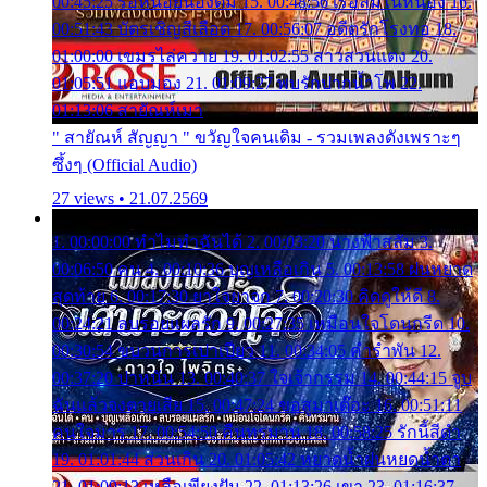
00:45:25 รอหน่อยน้องติ๋ม 15. 00:48:56 เรือล่มในหนอง 16.
00:51:43 บัตรเชิญสีเลือด 17. 00:56:07 อดีตรักโรงทอ 18.
01:00:00 เขมรไล่ควาย 19. 01:02:55 สาวสวนแตง 20.
01:05:51 แอบมอง 21. 01:09:27 พบรักปากน้ำโพ 22.
01:13:06 สายัณห์เมา
" สายัณห์ สัญญา " ขวัญใจคนเดิม - รวมเพลงดังเพราะๆ
ซึ้งๆ (Official Audio)
27 views • 21.07.2569
1. 00:00:00 ทำไมทำฉันได้ 2. 00:03:20 นางฟ้าสลัม 3.
00:06:50 คน 4. 00:10:36 บุญเหลือเกิน 5. 00:13:58 ฝนหยาด
สุดท้าย 6. 00:17:30 ยาใจยาจก 7. 00:20:30 คิดดูให้ดี 8.
00:24:21 ลบรอยแผลรัก 9. 00:27:35 เหมือนใจโดนกรีด 10.
00:30:54 ขบวนการเปาเปียว 11. 00:34:05 คำรำพัน 12.
00:37:20 ปาหนัน 13. 00:40:37 ใจเจ้ากรรม 14. 00:44:15 จูบ
ฉันแล้วจงตายเสีย 15. 00:47:24 ขอสูมาเต๊อะ 16. 00:51:11
คนใจมาร 17. 00:54:50 คืนทรมาน 18. 00:58:25 รักนี้สีดำ
19. 01:01:44 ส่วนเกิน 20. 01:05:42 หยาดน้ำฝนหยดน้ำตา
21. 01:09:13 เหลือเพียงฝัน 22. 01:13:26 เขา 23. 01:16:37