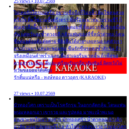
25 views • 10.07.2569
ไม่เคยรักใครแน่หรือ อยากเชื่อถือก็ไม่กล้า ติ๋มใช่คนสวย
ตรึงใจ ติ๋มใช่งามซึ้งตรึงตรา พี่หรือจะมาหมายร่วมชีวี ก็
คนเขาลืออื้อฉาว ว่าสาวๆรุมตอมพี่ ติ๋มอยากรับรักเหมือน
กัน แต่หวั่นจะช้ำดวงฤดี กลัวแฟนของพี่ชี้หน้าด่าทอ ก็คน
ชื่อต๋อยต้อยตุ้มตุ๋ยต่าย พี่ยังลืมได้ง่ายๆเลยหนอ แค่ตัวเรา
สาวบ้านนา แสนจะซอมซ่อ ขืนรักขืนรอคงช้ำสักวัน ถ้า
จริงเหมือนคำพร่ำเฉลย พี่อย่าเฉยรีบมาหมั้น ถ้าพี่สู่ขอ
ตามธรรมเนียม ติ๋มจะเตรียมรับเกลียวสัมพันธ์ ผิดหวังไม่
หวั่นขอยอมได้เคียง
รักติ๋มแน่หรือ - หงษ์ทอง ดาวอุดร (KARAOKE)
27 views • 10.07.2569
บัวทองโศก เพราะเป็นโรครักรุม ในอกกลัดกลุ้ม โดนแฟน
หนุ่มหลอกเอา เขารวย และรูปหล่อ มาพะเน้าพะนอ
ออเซาะจนใจเบา สงสาร บัวทองเศร้า น้ำตาคลอเบ้า เฝ้า
อาลัย หนุ่มรูปหล่อหนีไกล หัวใจบัวทองระรวย บัวทองโศก