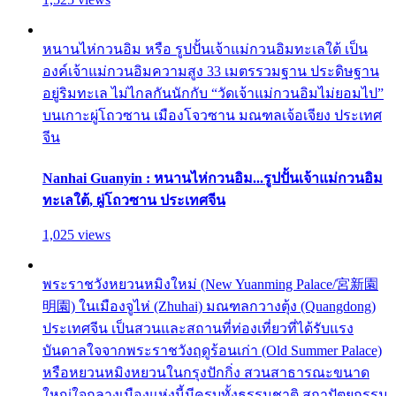
หนานไห่กวนอิม หรือ รูปปั้นเจ้าแม่กวนอิมทะเลใต้ เป็น
องค์เจ้าแม่กวนอิมความสูง 33 เมตรรวมฐาน ประดิษฐาน
อยู่ริมทะเล ไม่ไกลกันนักกับ “วัดเจ้าแม่กวนอิมไม่ยอมไป”
บนเกาะผู่โถวซาน เมืองโจวซาน มณฑลเจ้อเจียง ประเทศ
จีน
Nanhai Guanyin : หนานไห่กวนอิม...รูปปั้นเจ้าแม่กวนอิม
ทะเลใต้, ผู่โถวซาน ประเทศจีน
1,025 views
พระราชวังหยวนหมิงใหม่ (New Yuanming Palace/宮新園
明園) ในเมืองจูไห่ (Zhuhai) มณฑลกวางตุ้ง (Quangdong)
ประเทศจีน เป็นสวนและสถานที่ท่องเที่ยวที่ได้รับแรง
บันดาลใจจากพระราชวังฤดูร้อนเก่า (Old Summer Palace)
หรือหยวนหมิงหยวนในกรุงปักกิ่ง สวนสาธารณะขนาด
ใหญ่ใจกลางเมืองแห่งนี้มีครบทั้งธรรมชาติ สถาปัตยกรรม