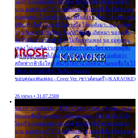
ไมตรี จากแฟนเพลง ทุกทุกที่ ปราณีหลั่งไหล ผมขอฝาก
นาม ยอดรักเอาไว้ โปรดเป็นแรงใจ อย่างนี้เรื่อยไป ขอ อยู่
คู่แฟนเพลง ไม่เคยคิดว่าเก่ง หรือดังกว่าใคร..ใคร พระคุณ
ผู้ฟัง เท่านั้นยิ่งใหญ่ ที่เป็นแรงใจ ให้ผมดังมา.. ขอ องค์เท
วา สถิตฟากฟ้ายิ่งใหญ่ คุ้มภัยให้ท่าน เถิดหนา ขอจงเชื่อ
ใจ ไว้เถิดว่า ตราบชั่วชีวา ไม่ลืมแฟนเพลง ขอ อยู่คู่แฟน
เพลง ไม่เคยคิดว่าเก่ง หรือดังกว่าใคร..ใคร พระคุณผู้ฟัง
เท่านั้นยิ่งใหญ่ ที่เป็นแรงใจ ให้ผมดังมา.. ขอ องค์เทวา
สถิตฟากฟ้ายิ่งใหญ่ คุ้มภัยให้ท่าน เถิดหนา ขอจงเชื่อใจ ไว้
เถิดว่า ตราบชั่วชีวา ไม่ลืมแฟนเพลง
ขอบคุณแฟนเพลง - Cover Ver. (ซาวด์ดนตรี) (KARAOKE)
26 views • 31.07.2569
ขอ กราบ ขอบคุณ.... ที่ได้รับไออุ่น การุณ จากแฟน เพลง
ผมแสนชื่นใจ หายวังเวง เมื่อแฟนเพลง ให้กำลังใจ น้ำใจ
ไมตรี จากแฟนเพลง ทุกทุกที่ ปราณีหลั่งไหล ผมขอฝาก
นาม ยอดรักเอาไว้ โปรดเป็นแรงใจ อย่างนี้เรื่อยไป ขอ อยู่