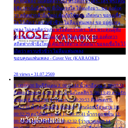
คู่แฟนเพลง ไม่เคยคิดว่าเก่ง หรือดังกว่าใคร..ใคร พระคุณ
ผู้ฟัง เท่านั้นยิ่งใหญ่ ที่เป็นแรงใจ ให้ผมดังมา.. ขอ องค์เท
วา สถิตฟากฟ้ายิ่งใหญ่ คุ้มภัยให้ท่าน เถิดหนา ขอจงเชื่อ
ใจ ไว้เถิดว่า ตราบชั่วชีวา ไม่ลืมแฟนเพลง ขอ อยู่คู่แฟน
เพลง ไม่เคยคิดว่าเก่ง หรือดังกว่าใคร..ใคร พระคุณผู้ฟัง
เท่านั้นยิ่งใหญ่ ที่เป็นแรงใจ ให้ผมดังมา.. ขอ องค์เทวา
สถิตฟากฟ้ายิ่งใหญ่ คุ้มภัยให้ท่าน เถิดหนา ขอจงเชื่อใจ ไว้
เถิดว่า ตราบชั่วชีวา ไม่ลืมแฟนเพลง
ขอบคุณแฟนเพลง - Cover Ver. (KARAOKE)
28 views • 31.07.2569
1. 00:00:00 ยินดีรับเดน 2. 00:03:44 น้ำตาอีสาน 3. 00:07:51
กิ่งทองใบหยก 4. 00:10:35 น้ำนิ่งไหลลึก 5. 00:13:49 ลานรัก
ลานเท 6. 00:17:06 จำใจจาก 7. 00:20:53 คืนฝนตก 8.
00:25:16 น้ำลงเดือนยี่ 9. 00:28:47 โสนน้อยเรือนงาม 10.
00:32:29 ตอไม้ที่ตายแล้ว 11. 00:35:41 น้ำกรดแช่เย็น 12.
00:39:08 อยากฟังซ้ำ 13. 00:42:32 รู้ว่าเขาหลอก 14.