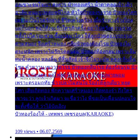
ออเซาะจนใจเบา สงสาร บัวทองเศร้า น้ำตาคลอเบ้า เฝ้า
อาลัย หนุ่มรูปหล่อหนีไกล หัวใจบัวทองระรวย บัวทองโศก
เพราะเป็นโรครักจาง ชีวิตเคว้งคว้าง เมื่อรักห่างร้างไกล
แม่ก็บอก พ่อก็สั่งจะรักใครสักครั้ง อย่าไปหวังความรวย
พลั้งไปใครจะช่วย ซื้อเปลมาไกว ให้ลูกบัวทอง เวรกรรม
ตามสนอง จึงเศร้าหมอง กลีบบัวทองต้องโรย บัวทองไม่
ตระหนัก เพราะไม่รักโคลนตม บัวทองท้องกลม เพราะลืม
ตมน้ำคลอง หลงลิ้น ที่สิ้นสัตย์ เจ้าจึงไม่ระมัด หลงกลิ่นลิ้น
โชย คำหวาน เขาวาดโรย บัวทองกลีบโรย ต้องร้อนรุม บัว
มาบานก่อนตูม ดุจไฟสุมร้อนรุมอุรา บัวทองผ่ายผอม
เพราะตรอมฤทัย ข้าวปลาไม่สนใจ ร้องไห้ลูกเดียว หยุด
โศก เสียเถิดทอง พักความเศร้าหมอง เถิดทองจ๋า ถึงใคร
เขาจะว่า ลูกเจ้าเกิดมา จะชื่อว่าไง พี่ขอเป็นเพื่อนปลอบใจ
จะตั้งชื่อให้ ว่าไอ้บังเอิญ
บัวทองร้องไห้ - เทพพร เพชรอุบล(KARAOKE)
109 views • 06.07.2569