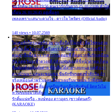
ขอรักคืน 24. 01:19:56 คนเรารักกันยาก 25. 01:23:06 หัวใจ
เถื่อน 26. 01:26:45 อยู่เพื่อลูก
เพลงเพราะเสนาะดวงใจ - ดาวใจ ไพจิตร (Official Audio)
140 views • 10.07.2569
ไม่เคยรักใครแน่หรือ อยากเชื่อถือก็ไม่กล้า ติ๋มใช่คนสวย
ตรึงใจ ติ๋มใช่งามซึ้งตรึงตรา พี่หรือจะมาหมายร่วมชีวี ก็
คนเขาลืออื้อฉาว ว่าสาวๆรุมตอมพี่ ติ๋มอยากรับรักเหมือน
กัน แต่หวั่นจะช้ำดวงฤดี กลัวแฟนของพี่ชี้หน้าด่าทอ ก็คน
ชื่อต๋อยต้อยตุ้มตุ๋ยต่าย พี่ยังลืมได้ง่ายๆเลยหนอ แค่ตัวเรา
สาวบ้านนา แสนจะซอมซ่อ ขืนรักขืนรอคงช้ำสักวัน ถ้า
จริงเหมือนคำพร่ำเฉลย พี่อย่าเฉยรีบมาหมั้น ถ้าพี่สู่ขอ
ตามธรรมเนียม ติ๋มจะเตรียมรับเกลียวสัมพันธ์ ผิดหวังไม่
หวั่นขอยอมได้เคียง
รักติ๋มแน่หรือ - หงษ์ทอง ดาวอุดร (ซาวด์ดนตรี)
(KARAOKE)