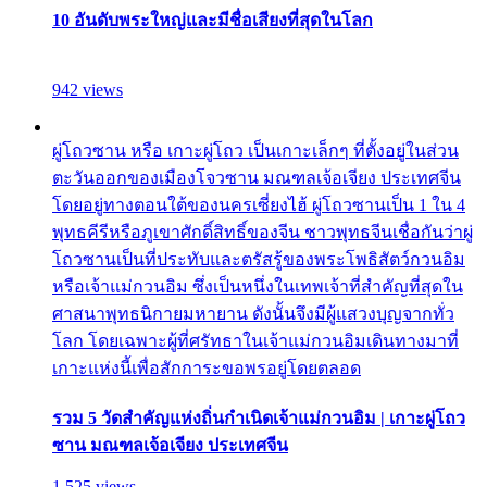
10 อันดับพระใหญ่และมีชื่อเสียงที่สุดในโลก
942 views
ผู่โถวซาน หรือ เกาะผู่โถว เป็นเกาะเล็กๆ ที่ตั้งอยู่ในส่วน
ตะวันออกของเมืองโจวซาน มณฑลเจ้อเจียง ประเทศจีน
โดยอยู่ทางตอนใต้ของนครเซี่ยงไฮ้ ผู่โถวซานเป็น 1 ใน 4
พุทธคีรีหรือภูเขาศักดิ์สิทธิ์ของจีน ชาวพุทธจีนเชื่อกันว่าผู่
โถวซานเป็นที่ประทับและตรัสรู้ของพระโพธิสัตว์กวนอิม
หรือเจ้าแม่กวนอิม ซึ่งเป็นหนึ่งในเทพเจ้าที่สำคัญที่สุดใน
ศาสนาพุทธนิกายมหายาน ดังนั้นจึงมีผู้แสวงบุญจากทั่ว
โลก โดยเฉพาะผู้ที่ศรัทธาในเจ้าแม่กวนอิมเดินทางมาที่
เกาะแห่งนี้เพื่อสักการะขอพรอยู่โดยตลอด
รวม 5 วัดสำคัญแห่งถิ่นกำเนิดเจ้าแม่กวนอิม | เกาะผู่โถว
ซาน มณฑลเจ้อเจียง ประเทศจีน
1,525 views