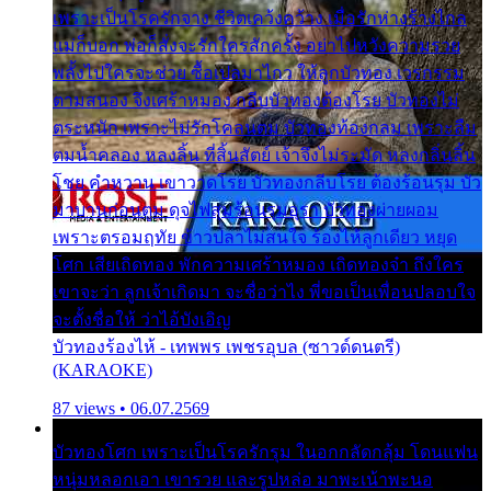
เพราะเป็นโรครักจาง ชีวิตเคว้งคว้าง เมื่อรักห่างร้างไกล
แม่ก็บอก พ่อก็สั่งจะรักใครสักครั้ง อย่าไปหวังความรวย
พลั้งไปใครจะช่วย ซื้อเปลมาไกว ให้ลูกบัวทอง เวรกรรม
ตามสนอง จึงเศร้าหมอง กลีบบัวทองต้องโรย บัวทองไม่
ตระหนัก เพราะไม่รักโคลนตม บัวทองท้องกลม เพราะลืม
ตมน้ำคลอง หลงลิ้น ที่สิ้นสัตย์ เจ้าจึงไม่ระมัด หลงกลิ่นลิ้น
โชย คำหวาน เขาวาดโรย บัวทองกลีบโรย ต้องร้อนรุม บัว
มาบานก่อนตูม ดุจไฟสุมร้อนรุมอุรา บัวทองผ่ายผอม
เพราะตรอมฤทัย ข้าวปลาไม่สนใจ ร้องไห้ลูกเดียว หยุด
โศก เสียเถิดทอง พักความเศร้าหมอง เถิดทองจ๋า ถึงใคร
เขาจะว่า ลูกเจ้าเกิดมา จะชื่อว่าไง พี่ขอเป็นเพื่อนปลอบใจ
จะตั้งชื่อให้ ว่าไอ้บังเอิญ
บัวทองร้องไห้ - เทพพร เพชรอุบล (ซาวด์ดนตรี)
(KARAOKE)
87 views • 06.07.2569
บัวทองโศก เพราะเป็นโรครักรุม ในอกกลัดกลุ้ม โดนแฟน
หนุ่มหลอกเอา เขารวย และรูปหล่อ มาพะเน้าพะนอ