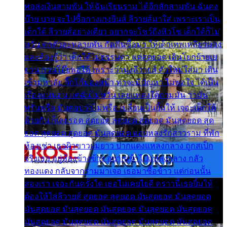
พ่อส่งเงินสามพัน ให้ฉันเรียนราม ได้อีกสักสามพัน ฉันคง
บ๊าย บาย จะไปซื้อกางเกงยีนส์ ลีวายส์มาใส่ เพราะเราเป็น
เด็กใต้ ลีวายส์อย่างเดียว อยากจะโชว์ถึงหิวโซ เด็กใต้ก็ไม่
หวั่น ตกตัวละหลายพัน กัดฟันซื้อมา ให้เด็กเทพเหลียวมอง
และต้องรู้ว่า เด็กใต้ไม่ธรรมดา แต่สุดยอด เดินโยกย้ายเย
ยวน กวนโอ๊ยพอได้ เพราะว่านุ่งลีวายส์ ตัวใหม่ใส่มา เดิน
เข้ามหาลัย จิ๊กโก๊มองหน้า ท่าจะมีปัญหา ไม่พอใจ ได้เป็น
เรื่องแน่นอน แต่ฉันไม่หวั่น เลยแหลงใต้ถามมัน ว่ามัน
พรั่นพรือ มันตอบว่าไม่พรื่อ เปลี่ยนเป็นยิ้มให้ เจอะเด็กใต้
ด้วยกัน ก็เลยรอด สุดยอด สุดยอด สุดยอด มันสุดยอด สุด
ยอด สุดยอด สุดยอด มันสุดยอด แอบหลงรักสาวราม ที่พัก
ห้องเช่า เธอผิวขาวผมยาว ปากแดงแหลงกลาง ถูกสเป็ก
จริงเธอ อยู่ห้องข้างข้าง อยากเข้าไปแหลงกลาง กลัว
ทองแดง กลับจากรามมาเจอ เธอมาซื้อข้าว แต่ก่อนนั้น
สองเรา เจอะกันครั้งใด เธอไม่เคยไยดี คราวนี้เธอยิ้มให้
ต้องให้ใส่ลีวายส์ สุดยอด สุดยอด มันสุดยอด มันสุดยอด
มันสุดยอด มันสุดยอด มันสุดยอด มันสุดยอด มันสุดยอด
มันสุดยอด มันสุดยอด มันสุดยอด มันสุดยอด มันสุดยอด