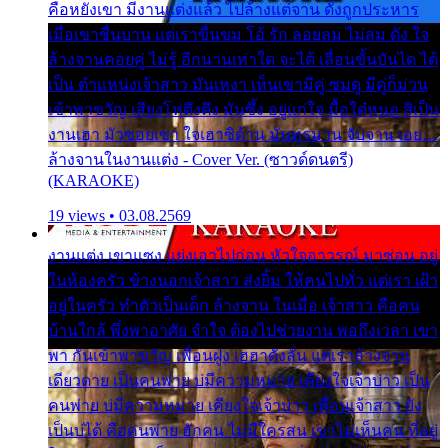
คือหยังเขา มีงานแต่งแล้ว ไปล้างแต่จาน ดั่งถูกประหาร
เมื่อเขาชื่นบาน แต่เราขื่นขม โอ้ รัก ลอยลม ไม่สม ดัง ใจ
ล้างจานคอยคู่ ไม่รู้ อีกนานเท่าใด จะได้ เลื่อนขั้นบันได ได้
เป็น ตำแหน่งเจ้าสาว มันเหงา เห็นเขามีคู่ ซมดู มีคู่ก็ม่วน
เข้าพาขวัญ เสียงโห่ตึงตึง มันซึ้ง อยู่แก่ใจ มื้อใด๋หนอ สิเป็น
งานเฮา มัวซอยเขา ใจเฮาซิด้าน มันทรมาน จับจาน เอย…
ล้างจานในงานแต่ง - Cover Ver. (ซาวด์ดนตรี)
(KARAOKE)
19 views • 03.08.2569
งานแต่ง เขาแซง แย่งเอาไปก่อน หัวใจอาวรณ์ มาซ่อน อยู่
ในห้องครัว ข้างนอกเจ้าสาว ส่งยิ้ม ให้คนไปทั่ว แต่เรา เฝ้า
อยู่ในครัว ทำตัวเป็นเด็ก ล้างจาน ในเมื่อ เจ้าสาว คือคน
บ้านใกล้ พึ่งพาอาศัย จำใจ ต้องไปช่วยงาน พอถึงเวลา เขา
พา กันเข้าพาขวัญ เพื่อนฝูง เฮฮาดังลั่น แต่เราล้างจาน
เดียวดาย เป็นคนพ่าย บ่มีความหมาย เคียงใจเจ้าบ่าว เป็น
คนพ่าย บ่มีความหมาย เคียงใจเจ้าบ่าว เพื่อนเจ้าสาว ยัง
เป็นบ่ได้ คือคนพ่าย ฮักคน ไม่มีใครสน เขาไม่เห็นคน ที่อยู่