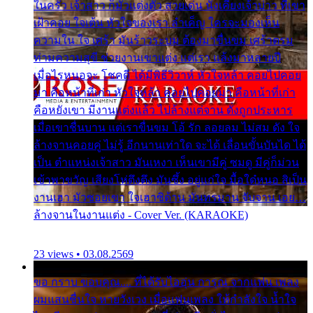
ในครัว เจ้าสาว ก็มัวแต่งตัว สวยเด่น นั่งเคียงเจ้าบ่าว ที่เขา
เฝ้าคอย ใจเต้น หัวใจของเรา ลำเค็ญ ใครจะมองเห็น
ความใน ใจ เศร้า มันร้าวระบม ต้องมาขื่นขม เศร้าตรม
ท่ามความสุขี ช่วยงานเขาแต่ง แต่เรา แล้งมาหลายปี
เมื่อไรหนอจะ โชคดี ได้มีพิธีวิวาห์ หัวใจหล้า คอยไปคอย
มา คือหน้าที่เก่า หัวใจหล้า คอยไปคอยมา คือหน้าที่เก่า
คือหยังเขา มีงานแต่งแล้ว ไปล้างแต่จาน ดั่งถูกประหาร
เมื่อเขาชื่นบาน แต่เราขื่นขม โอ้ รัก ลอยลม ไม่สม ดัง ใจ
ล้างจานคอยคู่ ไม่รู้ อีกนานเท่าใด จะได้ เลื่อนขั้นบันได ได้
เป็น ตำแหน่งเจ้าสาว มันเหงา เห็นเขามีคู่ ซมดู มีคู่ก็ม่วน
เข้าพาขวัญ เสียงโห่ตึงตึง มันซึ้ง อยู่แก่ใจ มื้อใด๋หนอ สิเป็น
งานเฮา มัวซอยเขา ใจเฮาซิด้าน มันทรมาน จับจาน เอย…
ล้างจานในงานแต่ง - Cover Ver. (KARAOKE)
23 views • 03.08.2569
ขอ กราบ ขอบคุณ.... ที่ได้รับไออุ่น การุณ จากแฟน เพลง
ผมแสนชื่นใจ หายวังเวง เมื่อแฟนเพลง ให้กำลังใจ น้ำใจ