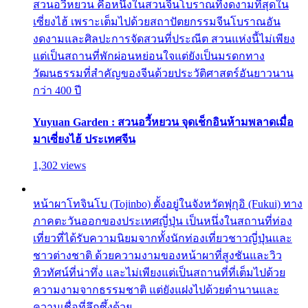
สวนอวี้หยวน คือหนึ่งในสวนจีนโบราณที่งดงามที่สุดใน
เซี่ยงไฮ้ เพราะเต็มไปด้วยสถาปัตยกรรมจีนโบราณอัน
งดงามและศิลปะการจัดสวนที่ประณีต สวนแห่งนี้ไม่เพียง
แต่เป็นสถานที่พักผ่อนหย่อนใจแต่ยังเป็นมรดกทาง
วัฒนธรรมที่สำคัญของจีนด้วยประวัติศาสตร์อันยาวนาน
กว่า 400 ปี
Yuyuan Garden : สวนอวี้หยวน จุดเช็กอินห้ามพลาดเมื่อ
มาเซี่ยงไฮ้ ประเทศจีน
1,302 views
หน้าผาโทจินโบ (Tojinbo) ตั้งอยู่ในจังหวัดฟุกุอิ (Fukui) ทาง
ภาคตะวันออกของประเทศญี่ปุ่น เป็นหนึ่งในสถานที่ท่อง
เที่ยวที่ได้รับความนิยมจากทั้งนักท่องเที่ยวชาวญี่ปุ่นและ
ชาวต่างชาติ ด้วยความงามของหน้าผาที่สูงชันและวิว
ทิวทัศน์ที่น่าทึ่ง และไม่เพียงแต่เป็นสถานที่ที่เต็มไปด้วย
ความงามจากธรรมชาติ แต่ยังแฝงไปด้วยตำนานและ
ความเชื่อที่ลึกซึ้งด้วย