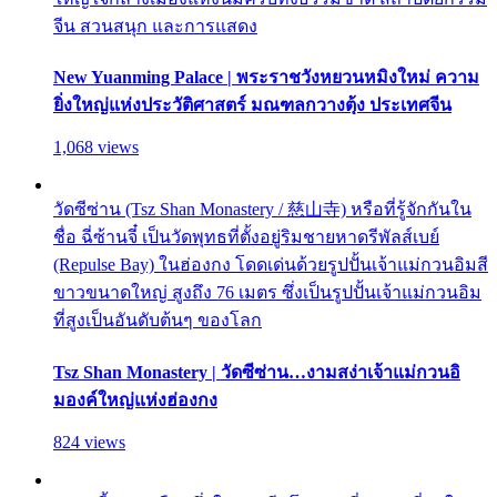
จีน สวนสนุก และการแสดง
New Yuanming Palace | พระราชวังหยวนหมิงใหม่ ความ
ยิ่งใหญ่แห่งประวัติศาสตร์ มณฑลกวางตุ้ง ประเทศจีน
1,068 views
วัดซีซ่าน (Tsz Shan Monastery / 慈山寺) หรือที่รู้จักกันใน
ชื่อ ฉี่ซ้านจี๋ เป็นวัดพุทธที่ตั้งอยู่ริมชายหาดรีพัลส์เบย์
(Repulse Bay) ในฮ่องกง โดดเด่นด้วยรูปปั้นเจ้าแม่กวนอิมสี
ขาวขนาดใหญ่ สูงถึง 76 เมตร ซึ่งเป็นรูปปั้นเจ้าแม่กวนอิม
ที่สูงเป็นอันดับต้นๆ ของโลก
Tsz Shan Monastery | วัดซีซ่าน…งามสง่าเจ้าแม่กวนอิ
มองค์ใหญ่แห่งฮ่องกง
824 views