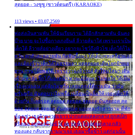
สุดยอด - วงซูซู (ซาวด์ดนตรี) (KARAOKE)
113 views • 03.07.2569
พ่อส่งเงินสามพัน ให้ฉันเรียนราม ได้อีกสักสามพัน ฉันคง
บ๊าย บาย จะไปซื้อกางเกงยีนส์ ลีวายส์มาใส่ เพราะเราเป็น
เด็กใต้ ลีวายส์อย่างเดียว อยากจะโชว์ถึงหิวโซ เด็กใต้ก็ไม่
หวั่น ตกตัวละหลายพัน กัดฟันซื้อมา ให้เด็กเทพเหลียวมอง
และต้องรู้ว่า เด็กใต้ไม่ธรรมดา แต่สุดยอด เดินโยกย้ายเย
ยวน กวนโอ๊ยพอได้ เพราะว่านุ่งลีวายส์ ตัวใหม่ใส่มา เดิน
เข้ามหาลัย จิ๊กโก๊มองหน้า ท่าจะมีปัญหา ไม่พอใจ ได้เป็น
เรื่องแน่นอน แต่ฉันไม่หวั่น เลยแหลงใต้ถามมัน ว่ามัน
พรั่นพรือ มันตอบว่าไม่พรื่อ เปลี่ยนเป็นยิ้มให้ เจอะเด็กใต้
ด้วยกัน ก็เลยรอด สุดยอด สุดยอด สุดยอด มันสุดยอด สุด
ยอด สุดยอด สุดยอด มันสุดยอด แอบหลงรักสาวราม ที่พัก
ห้องเช่า เธอผิวขาวผมยาว ปากแดงแหลงกลาง ถูกสเป็ก
จริงเธอ อยู่ห้องข้างข้าง อยากเข้าไปแหลงกลาง กลัว
ทองแดง กลับจากรามมาเจอ เธอมาซื้อข้าว แต่ก่อนนั้น