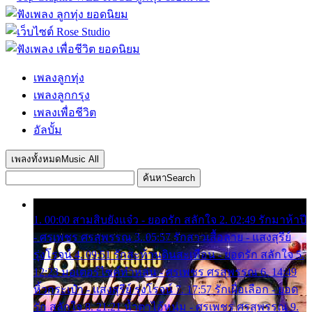
เพลงลูกทุ่ง
เพลงลูกกรุง
เพลงเพื่อชีวิต
อัลบั้ม
เพลงทั้งหมด
Music All
ค้นหา
Search
1. 00:00 สามสิบยังแจ๋ว - ยอดรัก สลักใจ 2. 02:49 รักมาห้าปี
- ศรเพชร ศรสุพรรณ 3. 05:57 รักสาวเสื้อลาย - แสงสุรีย์
รุ่งโรจน์ 4. 09:51 รักสะท้านดินสะเทือน - ยอดรัก สลักใจ 5.
12:23 มอเตอร์ไซค์ทำหล่น - ศรเพชร ศรสุพรรณ 6. 14:49
หิ้วกระเป๋า - แสงสุรีย์ รุ่งโรจน์ 7. 17:57 รักเผื่อเลือก - ยอด
รัก สลักใจ 8. 21:21 น้ำตาไอ้หนุ่ม - ศรเพชร ศรสุพรรณ 9.