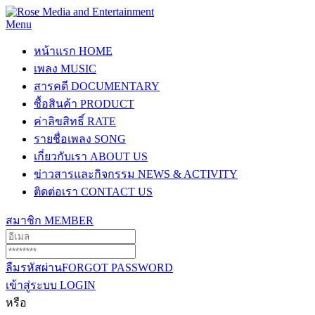
Menu
หน้าแรก
HOME
เพลง
MUSIC
สารคดี
DOCUMENTARY
ซื้อสินค้า
PRODUCT
ค่าลิขสิทธิ์
RATE
รายชื่อเพลง
SONG
เกี่ยวกับเรา
ABOUT US
ข่าวสารและกิจกรรม
NEWS & ACTIVITY
ติดต่อเรา
CONTACT US
สมาชิก
MEMBER
ลืมรหัสผ่าน
FORGOT PASSWORD
เข้าสู่ระบบ
LOGIN
หรือ