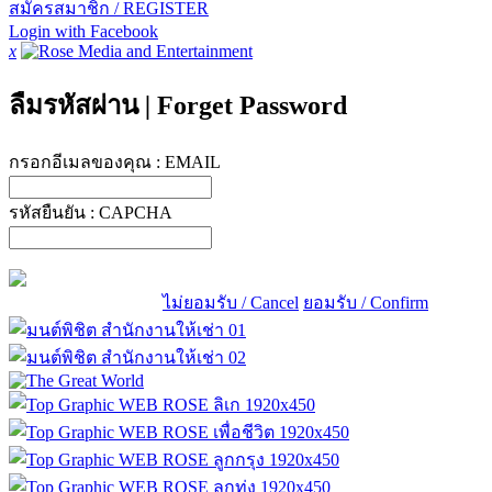
สมัครสมาชิก / REGISTER
Login with Facebook
x
ลืมรหัสผ่าน
|
Forget Password
กรอกอีเมลของคุณ :
EMAIL
รหัสยืนยัน :
CAPCHA
ไม่ยอมรับ / Cancel
ยอมรับ / Confirm