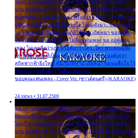
ไมตรี จากแฟนเพลง ทุกทุกที่ ปราณีหลั่งไหล ผมขอฝาก
นาม ยอดรักเอาไว้ โปรดเป็นแรงใจ อย่างนี้เรื่อยไป ขอ อยู่
คู่แฟนเพลง ไม่เคยคิดว่าเก่ง หรือดังกว่าใคร..ใคร พระคุณ
ผู้ฟัง เท่านั้นยิ่งใหญ่ ที่เป็นแรงใจ ให้ผมดังมา.. ขอ องค์เท
วา สถิตฟากฟ้ายิ่งใหญ่ คุ้มภัยให้ท่าน เถิดหนา ขอจงเชื่อ
ใจ ไว้เถิดว่า ตราบชั่วชีวา ไม่ลืมแฟนเพลง ขอ อยู่คู่แฟน
เพลง ไม่เคยคิดว่าเก่ง หรือดังกว่าใคร..ใคร พระคุณผู้ฟัง
เท่านั้นยิ่งใหญ่ ที่เป็นแรงใจ ให้ผมดังมา.. ขอ องค์เทวา
สถิตฟากฟ้ายิ่งใหญ่ คุ้มภัยให้ท่าน เถิดหนา ขอจงเชื่อใจ ไว้
เถิดว่า ตราบชั่วชีวา ไม่ลืมแฟนเพลง
ขอบคุณแฟนเพลง - Cover Ver. (ซาวด์ดนตรี) (KARAOKE)
24 views • 31.07.2569
ขอ กราบ ขอบคุณ.... ที่ได้รับไออุ่น การุณ จากแฟน เพลง
ผมแสนชื่นใจ หายวังเวง เมื่อแฟนเพลง ให้กำลังใจ น้ำใจ
ไมตรี จากแฟนเพลง ทุกทุกที่ ปราณีหลั่งไหล ผมขอฝาก
นาม ยอดรักเอาไว้ โปรดเป็นแรงใจ อย่างนี้เรื่อยไป ขอ อยู่