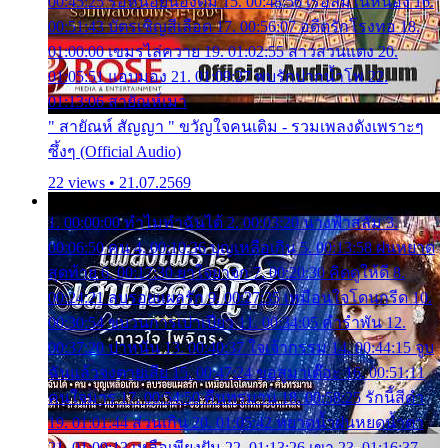
00:45:25 รอหน่อยน้องติ๋ม 15. 00:48:56 เรือล่มในหนอง 16.
00:51:43 บัตรเชิญสีเลือด 17. 00:56:07 อดีตรักโรงทอ 18.
01:00:00 เขมรไล่ควาย 19. 01:02:55 สาวสวนแตง 20.
01:05:51 แอบมอง 21. 01:09:27 พบรักปากน้ำโพ 22.
01:13:06 สายัณห์เมา
" สายัณห์ สัญญา " ขวัญใจคนเดิม - รวมเพลงดังเพราะๆ
ซึ้งๆ (Official Audio)
22 views • 21.07.2569
1. 00:00:00 ทำไมทำฉันได้ 2. 00:03:20 นางฟ้าสลัม 3.
00:06:50 คน 4. 00:10:36 บุญเหลือเกิน 5. 00:13:58 ฝนหยาด
สุดท้าย 6. 00:17:30 ยาใจยาจก 7. 00:20:30 คิดดูให้ดี 8.
00:24:21 ลบรอยแผลรัก 9. 00:27:35 เหมือนใจโดนกรีด 10.
00:30:54 ขบวนการเปาเปียว 11. 00:34:05 คำรำพัน 12.
00:37:20 ปาหนัน 13. 00:40:37 ใจเจ้ากรรม 14. 00:44:15 จูบ
ฉันแล้วจงตายเสีย 15. 00:47:24 ขอสูมาเต๊อะ 16. 00:51:11
คนใจมาร 17. 00:54:50 คืนทรมาน 18. 00:58:25 รักนี้สีดำ
19. 01:01:44 ส่วนเกิน 20. 01:05:42 หยาดน้ำฝนหยดน้ำตา
21. 01:09:13 เหลือเพียงฝัน 22. 01:13:26 เขา 23. 01:16:37