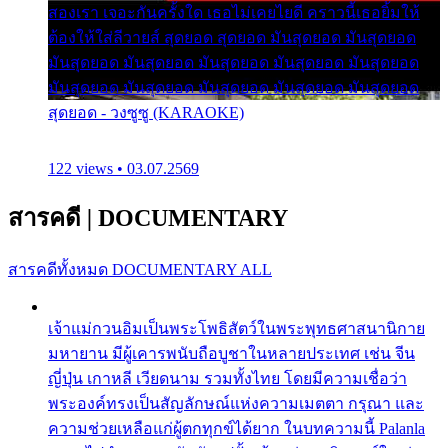
สองเรา เจอะกันครั้งใด เธอไม่เคยไยดี คราวนี้เธอยิ้มให้
ต้องให้ใส่ลีวายส์ สุดยอด สุดยอด มันสุดยอด มันสุดยอด
มันสุดยอด มันสุดยอด มันสุดยอด มันสุดยอด มันสุดยอด
มันสุดยอด มันสุดยอด มันสุดยอด มันสุดยอด มันสุดยอด
สุดยอด - วงซูซู (KARAOKE)
122 views • 03.07.2569
สารคดี
|
DOCUMENTARY
สารคดีทั้งหมด
DOCUMENTARY ALL
เจ้าแม่กวนอิมเป็นพระโพธิสัตว์ในพระพุทธศาสนานิกาย
มหายาน มีผู้เคารพนับถือบูชาในหลายประเทศ เช่น จีน
ญี่ปุ่น เกาหลี เวียดนาม รวมทั้งไทย โดยมีความเชื่อว่า
พระองค์ทรงเป็นสัญลักษณ์แห่งความเมตตา กรุณา และ
ความช่วยเหลือแก่ผู้ตกทุกข์ได้ยาก ในบทความนี้ Palanla