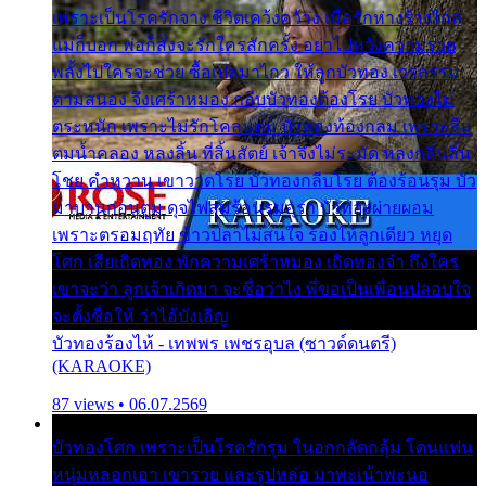
เพราะเป็นโรครักจาง ชีวิตเคว้งคว้าง เมื่อรักห่างร้างไกล
แม่ก็บอก พ่อก็สั่งจะรักใครสักครั้ง อย่าไปหวังความรวย
พลั้งไปใครจะช่วย ซื้อเปลมาไกว ให้ลูกบัวทอง เวรกรรม
ตามสนอง จึงเศร้าหมอง กลีบบัวทองต้องโรย บัวทองไม่
ตระหนัก เพราะไม่รักโคลนตม บัวทองท้องกลม เพราะลืม
ตมน้ำคลอง หลงลิ้น ที่สิ้นสัตย์ เจ้าจึงไม่ระมัด หลงกลิ่นลิ้น
โชย คำหวาน เขาวาดโรย บัวทองกลีบโรย ต้องร้อนรุม บัว
มาบานก่อนตูม ดุจไฟสุมร้อนรุมอุรา บัวทองผ่ายผอม
เพราะตรอมฤทัย ข้าวปลาไม่สนใจ ร้องไห้ลูกเดียว หยุด
โศก เสียเถิดทอง พักความเศร้าหมอง เถิดทองจ๋า ถึงใคร
เขาจะว่า ลูกเจ้าเกิดมา จะชื่อว่าไง พี่ขอเป็นเพื่อนปลอบใจ
จะตั้งชื่อให้ ว่าไอ้บังเอิญ
บัวทองร้องไห้ - เทพพร เพชรอุบล (ซาวด์ดนตรี)
(KARAOKE)
87 views • 06.07.2569
บัวทองโศก เพราะเป็นโรครักรุม ในอกกลัดกลุ้ม โดนแฟน
หนุ่มหลอกเอา เขารวย และรูปหล่อ มาพะเน้าพะนอ