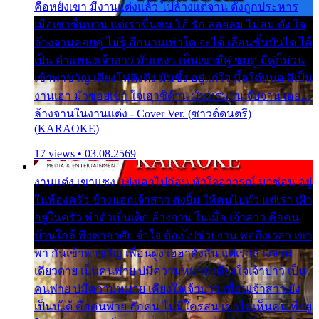
คือหยังเขา มีงานแต่งแล้ว ไปล้างแต่จาน ดั่งถูกประหาร
เมื่อเขาชื่นบาน แต่เราขื่นขม โอ้ รัก ลอยลม ไม่สม ดัง ใจ
ล้างจานคอยคู่ ไม่รู้ อีกนานเท่าใด จะได้ เลื่อนขั้นบันได ได้
เป็น ตำแหน่งเจ้าสาว มันเหงา เห็นเขามีคู่ ซมดู มีคู่ก็ม่วน
เข้าพาขวัญ เสียงโห่ตึงตึง มันซึ้ง อยู่แก่ใจ มื้อใด๋หนอ สิเป็น
งานเฮา มัวซอยเขา ใจเฮาซิด้าน มันทรมาน จับจาน เอย…
ล้างจานในงานแต่ง - Cover Ver. (ซาวด์ดนตรี)
(KARAOKE)
17 views • 03.08.2569
งานแต่ง เขาแซง แย่งเอาไปก่อน หัวใจอาวรณ์ มาซ่อน อยู่
ในห้องครัว ข้างนอกเจ้าสาว ส่งยิ้ม ให้คนไปทั่ว แต่เรา เฝ้า
อยู่ในครัว ทำตัวเป็นเด็ก ล้างจาน ในเมื่อ เจ้าสาว คือคน
บ้านใกล้ พึ่งพาอาศัย จำใจ ต้องไปช่วยงาน พอถึงเวลา เขา
พา กันเข้าพาขวัญ เพื่อนฝูง เฮฮาดังลั่น แต่เราล้างจาน
เดียวดาย เป็นคนพ่าย บ่มีความหมาย เคียงใจเจ้าบ่าว เป็น
คนพ่าย บ่มีความหมาย เคียงใจเจ้าบ่าว เพื่อนเจ้าสาว ยัง
เป็นบ่ได้ คือคนพ่าย ฮักคน ไม่มีใครสน เขาไม่เห็นคน ที่อยู่