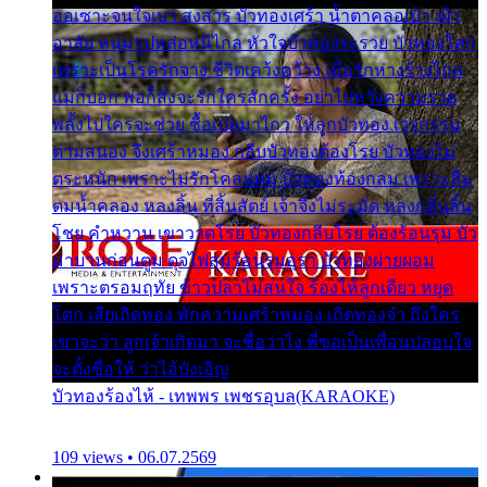
ออเซาะจนใจเบา สงสาร บัวทองเศร้า น้ำตาคลอเบ้า เฝ้า
อาลัย หนุ่มรูปหล่อหนีไกล หัวใจบัวทองระรวย บัวทองโศก
เพราะเป็นโรครักจาง ชีวิตเคว้งคว้าง เมื่อรักห่างร้างไกล
แม่ก็บอก พ่อก็สั่งจะรักใครสักครั้ง อย่าไปหวังความรวย
พลั้งไปใครจะช่วย ซื้อเปลมาไกว ให้ลูกบัวทอง เวรกรรม
ตามสนอง จึงเศร้าหมอง กลีบบัวทองต้องโรย บัวทองไม่
ตระหนัก เพราะไม่รักโคลนตม บัวทองท้องกลม เพราะลืม
ตมน้ำคลอง หลงลิ้น ที่สิ้นสัตย์ เจ้าจึงไม่ระมัด หลงกลิ่นลิ้น
โชย คำหวาน เขาวาดโรย บัวทองกลีบโรย ต้องร้อนรุม บัว
มาบานก่อนตูม ดุจไฟสุมร้อนรุมอุรา บัวทองผ่ายผอม
เพราะตรอมฤทัย ข้าวปลาไม่สนใจ ร้องไห้ลูกเดียว หยุด
โศก เสียเถิดทอง พักความเศร้าหมอง เถิดทองจ๋า ถึงใคร
เขาจะว่า ลูกเจ้าเกิดมา จะชื่อว่าไง พี่ขอเป็นเพื่อนปลอบใจ
จะตั้งชื่อให้ ว่าไอ้บังเอิญ
บัวทองร้องไห้ - เทพพร เพชรอุบล(KARAOKE)
109 views • 06.07.2569