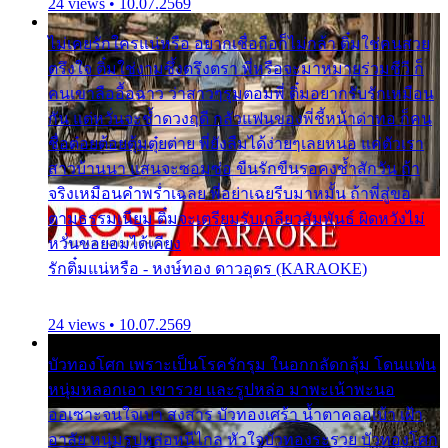
24 views • 10.07.2569
ไม่เคยรักใครแน่หรือ อยากเชื่อถือก็ไม่กล้า ติ๋มใช่คนสวย
ตรึงใจ ติ๋มใช่งามซึ้งตรึงตรา พี่หรือจะมาหมายร่วมชีวี ก็
คนเขาลืออื้อฉาว ว่าสาวๆรุมตอมพี่ ติ๋มอยากรับรักเหมือน
กัน แต่หวั่นจะช้ำดวงฤดี กลัวแฟนของพี่ชี้หน้าด่าทอ ก็คน
ชื่อต๋อยต้อยตุ้มตุ๋ยต่าย พี่ยังลืมได้ง่ายๆเลยหนอ แค่ตัวเรา
สาวบ้านนา แสนจะซอมซ่อ ขืนรักขืนรอคงช้ำสักวัน ถ้า
จริงเหมือนคำพร่ำเฉลย พี่อย่าเฉยรีบมาหมั้น ถ้าพี่สู่ขอ
ตามธรรมเนียม ติ๋มจะเตรียมรับเกลียวสัมพันธ์ ผิดหวังไม่
หวั่นขอยอมได้เคียง
รักติ๋มแน่หรือ - หงษ์ทอง ดาวอุดร (KARAOKE)
24 views • 10.07.2569
บัวทองโศก เพราะเป็นโรครักรุม ในอกกลัดกลุ้ม โดนแฟน
หนุ่มหลอกเอา เขารวย และรูปหล่อ มาพะเน้าพะนอ
ออเซาะจนใจเบา สงสาร บัวทองเศร้า น้ำตาคลอเบ้า เฝ้า
อาลัย หนุ่มรูปหล่อหนีไกล หัวใจบัวทองระรวย บัวทองโศก