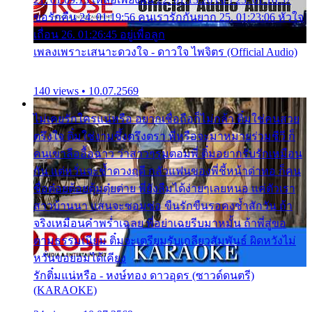
ขอรักคืน 24. 01:19:56 คนเรารักกันยาก 25. 01:23:06 หัวใจ
เถื่อน 26. 01:26:45 อยู่เพื่อลูก
เพลงเพราะเสนาะดวงใจ - ดาวใจ ไพจิตร (Official Audio)
140 views • 10.07.2569
ไม่เคยรักใครแน่หรือ อยากเชื่อถือก็ไม่กล้า ติ๋มใช่คนสวย
ตรึงใจ ติ๋มใช่งามซึ้งตรึงตรา พี่หรือจะมาหมายร่วมชีวี ก็
คนเขาลืออื้อฉาว ว่าสาวๆรุมตอมพี่ ติ๋มอยากรับรักเหมือน
กัน แต่หวั่นจะช้ำดวงฤดี กลัวแฟนของพี่ชี้หน้าด่าทอ ก็คน
ชื่อต๋อยต้อยตุ้มตุ๋ยต่าย พี่ยังลืมได้ง่ายๆเลยหนอ แค่ตัวเรา
สาวบ้านนา แสนจะซอมซ่อ ขืนรักขืนรอคงช้ำสักวัน ถ้า
จริงเหมือนคำพร่ำเฉลย พี่อย่าเฉยรีบมาหมั้น ถ้าพี่สู่ขอ
ตามธรรมเนียม ติ๋มจะเตรียมรับเกลียวสัมพันธ์ ผิดหวังไม่
หวั่นขอยอมได้เคียง
รักติ๋มแน่หรือ - หงษ์ทอง ดาวอุดร (ซาวด์ดนตรี)
(KARAOKE)