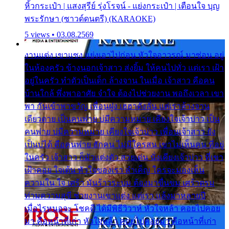
หิ้วกระเป๋า | แสงสุรีย์ รุ่งโรจน์ - แย่งกระเป๋า | เตือนใจ บุญ
พระรักษา (ซาวด์ดนตรี) (KARAOKE)
5 views • 03.08.2569
งานแต่ง เขาแซง แย่งเอาไปก่อน หัวใจอาวรณ์ มาซ่อน อยู่
ในห้องครัว ข้างนอกเจ้าสาว ส่งยิ้ม ให้คนไปทั่ว แต่เรา เฝ้า
อยู่ในครัว ทำตัวเป็นเด็ก ล้างจาน ในเมื่อ เจ้าสาว คือคน
บ้านใกล้ พึ่งพาอาศัย จำใจ ต้องไปช่วยงาน พอถึงเวลา เขา
พา กันเข้าพาขวัญ เพื่อนฝูง เฮฮาดังลั่น แต่เราล้างจาน
เดียวดาย เป็นคนพ่าย บ่มีความหมาย เคียงใจเจ้าบ่าว เป็น
คนพ่าย บ่มีความหมาย เคียงใจเจ้าบ่าว เพื่อนเจ้าสาว ยัง
เป็นบ่ได้ คือคนพ่าย ฮักคน ไม่มีใครสน เขาไม่เห็นคน ที่อยู่
ในครัว เจ้าสาว ก็มัวแต่งตัว สวยเด่น นั่งเคียงเจ้าบ่าว ที่เขา
เฝ้าคอย ใจเต้น หัวใจของเรา ลำเค็ญ ใครจะมองเห็น
ความใน ใจ เศร้า มันร้าวระบม ต้องมาขื่นขม เศร้าตรม
ท่ามความสุขี ช่วยงานเขาแต่ง แต่เรา แล้งมาหลายปี
เมื่อไรหนอจะ โชคดี ได้มีพิธีวิวาห์ หัวใจหล้า คอยไปคอย
มา คือหน้าที่เก่า หัวใจหล้า คอยไปคอยมา คือหน้าที่เก่า