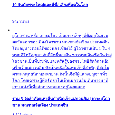
10 อันดับพระใหญ่และมีชื่อเสียงที่สุดในโลก
942 views
ผู่โถวซาน หรือ เกาะผู่โถว เป็นเกาะเล็กๆ ที่ตั้งอยู่ในส่วน
ตะวันออกของเมืองโจวซาน มณฑลเจ้อเจียง ประเทศจีน
โดยอยู่ทางตอนใต้ของนครเซี่ยงไฮ้ ผู่โถวซานเป็น 1 ใน 4
พุทธคีรีหรือภูเขาศักดิ์สิทธิ์ของจีน ชาวพุทธจีนเชื่อกันว่าผู่
โถวซานเป็นที่ประทับและตรัสรู้ของพระโพธิสัตว์กวนอิม
หรือเจ้าแม่กวนอิม ซึ่งเป็นหนึ่งในเทพเจ้าที่สำคัญที่สุดใน
ศาสนาพุทธนิกายมหายาน ดังนั้นจึงมีผู้แสวงบุญจากทั่ว
โลก โดยเฉพาะผู้ที่ศรัทธาในเจ้าแม่กวนอิมเดินทางมาที่
เกาะแห่งนี้เพื่อสักการะขอพรอยู่โดยตลอด
รวม 5 วัดสำคัญแห่งถิ่นกำเนิดเจ้าแม่กวนอิม | เกาะผู่โถว
ซาน มณฑลเจ้อเจียง ประเทศจีน
1,525 views