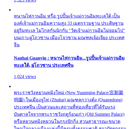
หนานไห่กวนอิม หรือ รูปปั้นเจ้าแม่กวนอิมทะเลใต้ เป็น
องค์เจ้าแม่กวนอิมความสูง 33 เมตรรวมฐาน ประดิษฐาน
อยู่ริมทะเล ไม่ไกลกันนักกับ “วัดเจ้าแม่กวนอิมไม่ยอมไป”
บนเกาะผู่โถวซาน เมืองโจวซาน มณฑลเจ้อเจียง ประเทศ
จีน
Nanhai Guanyin : หนานไห่กวนอิม...รูปปั้นเจ้าแม่กวนอิม
ทะเลใต้, ผู่โถวซาน ประเทศจีน
1,024 views
พระราชวังหยวนหมิงใหม่ (New Yuanming Palace/宮新園
明園) ในเมืองจูไห่ (Zhuhai) มณฑลกวางตุ้ง (Quangdong)
ประเทศจีน เป็นสวนและสถานที่ท่องเที่ยวที่ได้รับแรง
บันดาลใจจากพระราชวังฤดูร้อนเก่า (Old Summer Palace)
หรือหยวนหมิงหยวนในกรุงปักกิ่ง สวนสาธารณะขนาด
ใหญ่ใจกลางเมืองแห่งนี้มีครบทั้งธรรมชาติ สถาปัตยกรรม