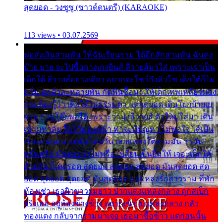
สุดยอด - วงซูซู (ซาวด์ดนตรี) (KARAOKE)
113 views • 03.07.2569
พ่อส่งเงินสามพัน ให้ฉันเรียนราม ได้อีกสักสามพัน ฉันคง
บ๊าย บาย จะไปซื้อกางเกงยีนส์ ลีวายส์มาใส่ เพราะเราเป็น
เด็กใต้ ลีวายส์อย่างเดียว อยากจะโชว์ถึงหิวโซ เด็กใต้ก็ไม่
หวั่น ตกตัวละหลายพัน กัดฟันซื้อมา ให้เด็กเทพเหลียวมอง
และต้องรู้ว่า เด็กใต้ไม่ธรรมดา แต่สุดยอด เดินโยกย้ายเย
ยวน กวนโอ๊ยพอได้ เพราะว่านุ่งลีวายส์ ตัวใหม่ใส่มา เดิน
เข้ามหาลัย จิ๊กโก๊มองหน้า ท่าจะมีปัญหา ไม่พอใจ ได้เป็น
เรื่องแน่นอน แต่ฉันไม่หวั่น เลยแหลงใต้ถามมัน ว่ามัน
พรั่นพรือ มันตอบว่าไม่พรื่อ เปลี่ยนเป็นยิ้มให้ เจอะเด็กใต้
ด้วยกัน ก็เลยรอด สุดยอด สุดยอด สุดยอด มันสุดยอด สุด
ยอด สุดยอด สุดยอด มันสุดยอด แอบหลงรักสาวราม ที่พัก
ห้องเช่า เธอผิวขาวผมยาว ปากแดงแหลงกลาง ถูกสเป็ก
จริงเธอ อยู่ห้องข้างข้าง อยากเข้าไปแหลงกลาง กลัว
ทองแดง กลับจากรามมาเจอ เธอมาซื้อข้าว แต่ก่อนนั้น