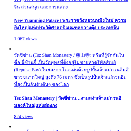
จีน สวนสนุก และการแสดง
New Yuanming Palace | พระราชวังหยวนหมิงใหม่ ความ
ยิ่งใหญ่แห่งประวัติศาสตร์ มณฑลกวางตุ้ง ประเทศจีน
1,067 views
วัดซีซ่าน (Tsz Shan Monastery / 慈山寺) หรือที่รู้จักกันใน
ชื่อ ฉี่ซ้านจี๋ เป็นวัดพุทธที่ตั้งอยู่ริมชายหาดรีพัลส์เบย์
(Repulse Bay) ในฮ่องกง โดดเด่นด้วยรูปปั้นเจ้าแม่กวนอิมสี
ขาวขนาดใหญ่ สูงถึง 76 เมตร ซึ่งเป็นรูปปั้นเจ้าแม่กวนอิม
ที่สูงเป็นอันดับต้นๆ ของโลก
Tsz Shan Monastery | วัดซีซ่าน…งามสง่าเจ้าแม่กวนอิ
มองค์ใหญ่แห่งฮ่องกง
824 views