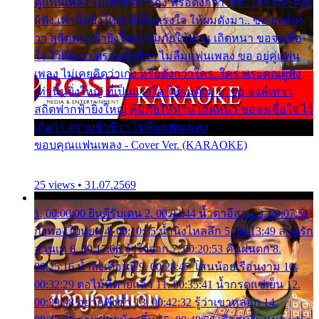
คู่แฟนเพลง ไม่เคยคิดว่าเก่ง หรือดังกว่าใคร..ใคร พระคุณ
ผู้ฟัง เท่านั้นยิ่งใหญ่ ที่เป็นแรงใจ ให้ผมดังมา.. ขอ องค์เท
วา สถิตฟากฟ้ายิ่งใหญ่ คุ้มภัยให้ท่าน เถิดหนา ขอจงเชื่อ
ใจ ไว้เถิดว่า ตราบชั่วชีวา ไม่ลืมแฟนเพลง ขอ อยู่คู่แฟน
เพลง ไม่เคยคิดว่าเก่ง หรือดังกว่าใคร..ใคร พระคุณผู้ฟัง
เท่านั้นยิ่งใหญ่ ที่เป็นแรงใจ ให้ผมดังมา.. ขอ องค์เทวา
สถิตฟากฟ้ายิ่งใหญ่ คุ้มภัยให้ท่าน เถิดหนา ขอจงเชื่อใจ ไว้
เถิดว่า ตราบชั่วชีวา ไม่ลืมแฟนเพลง
ขอบคุณแฟนเพลง - Cover Ver. (KARAOKE)
25 views • 31.07.2569
1. 00:00:00 ยินดีรับเดน 2. 00:03:44 น้ำตาอีสาน 3. 00:07:51
กิ่งทองใบหยก 4. 00:10:35 น้ำนิ่งไหลลึก 5. 00:13:49 ลานรัก
ลานเท 6. 00:17:06 จำใจจาก 7. 00:20:53 คืนฝนตก 8.
00:25:16 น้ำลงเดือนยี่ 9. 00:28:47 โสนน้อยเรือนงาม 10.
00:32:29 ตอไม้ที่ตายแล้ว 11. 00:35:41 น้ำกรดแช่เย็น 12.
00:39:08 อยากฟังซ้ำ 13. 00:42:32 รู้ว่าเขาหลอก 14.