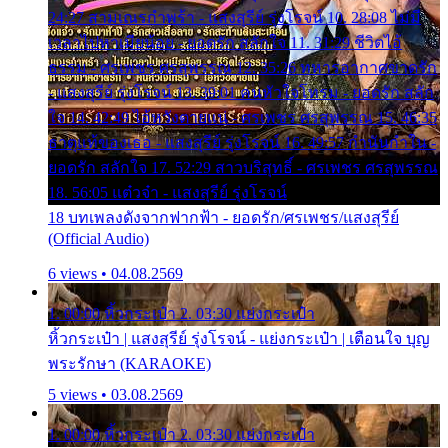
24:27 สามเณรกำพร้า - แสงสุรีย์ รุ่งโรจน์ 10. 28:08 ไม่มี
เวลาไปหาเมียน้อย - ยอดรัก สลักใจ 11. 31:29 ชีวิตไอ้
ธรรม - ศรเพชร ศรสุพรรณ 12. 35:26 ทหารอากาศขาดรัก
- แสงสุรีย์ รุ่งโรจน์ 13. 39:01 คนหัวใจโทรม - ยอดรัก สลัก
ใจ 14. 42:49 ไอ้หวังตายแน่ - ศรเพชร ศรสุพรรณ 15. 46:35
ธาตุแท้ของเธอ - แสงสุรีย์ รุ่งโรจน์ 16. 49:57 กำนันกำใน -
ยอดรัก สลักใจ 17. 52:29 สาวบริสุทธิ์ - ศรเพชร ศรสุพรรณ
18. 56:05 แต๋วจ๋า - แสงสุรีย์ รุ่งโรจน์
18 บทเพลงดังจากฟากฟ้า - ยอดรัก/ศรเพชร/แสงสุรีย์
(Official Audio)
6 views • 04.08.2569
1. 00:00 หิ้วกระเป๋า 2. 03:30 แย่งกระเป๋า
หิ้วกระเป๋า | แสงสุรีย์ รุ่งโรจน์ - แย่งกระเป๋า | เตือนใจ บุญ
พระรักษา (KARAOKE)
5 views • 03.08.2569
1. 00:00 หิ้วกระเป๋า 2. 03:30 แย่งกระเป๋า