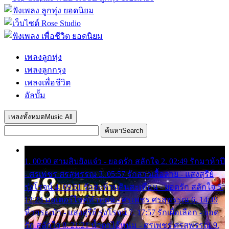
เพลงลูกทุ่ง
เพลงลูกกรุง
เพลงเพื่อชีวิต
อัลบั้ม
เพลงทั้งหมด
Music All
ค้นหา
Search
1. 00:00 สามสิบยังแจ๋ว - ยอดรัก สลักใจ 2. 02:49 รักมาห้าปี
- ศรเพชร ศรสุพรรณ 3. 05:57 รักสาวเสื้อลาย - แสงสุรีย์
รุ่งโรจน์ 4. 09:51 รักสะท้านดินสะเทือน - ยอดรัก สลักใจ 5.
12:23 มอเตอร์ไซค์ทำหล่น - ศรเพชร ศรสุพรรณ 6. 14:49
หิ้วกระเป๋า - แสงสุรีย์ รุ่งโรจน์ 7. 17:57 รักเผื่อเลือก - ยอด
รัก สลักใจ 8. 21:21 น้ำตาไอ้หนุ่ม - ศรเพชร ศรสุพรรณ 9.