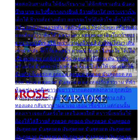
พ่อส่งเงินสามพัน ให้ฉันเรียนราม ได้อีกสักสามพัน ฉันคง
บ๊าย บาย จะไปซื้อกางเกงยีนส์ ลีวายส์มาใส่ เพราะเราเป็น
เด็กใต้ ลีวายส์อย่างเดียว อยากจะโชว์ถึงหิวโซ เด็กใต้ก็ไม่
หวั่น ตกตัวละหลายพัน กัดฟันซื้อมา ให้เด็กเทพเหลียวมอง
และต้องรู้ว่า เด็กใต้ไม่ธรรมดา แต่สุดยอด เดินโยกย้ายเย
ยวน กวนโอ๊ยพอได้ เพราะว่านุ่งลีวายส์ ตัวใหม่ใส่มา เดิน
เข้ามหาลัย จิ๊กโก๊มองหน้า ท่าจะมีปัญหา ไม่พอใจ ได้เป็น
เรื่องแน่นอน แต่ฉันไม่หวั่น เลยแหลงใต้ถามมัน ว่ามัน
พรั่นพรือ มันตอบว่าไม่พรื่อ เปลี่ยนเป็นยิ้มให้ เจอะเด็กใต้
ด้วยกัน ก็เลยรอด สุดยอด สุดยอด สุดยอด มันสุดยอด สุด
ยอด สุดยอด สุดยอด มันสุดยอด แอบหลงรักสาวราม ที่พัก
ห้องเช่า เธอผิวขาวผมยาว ปากแดงแหลงกลาง ถูกสเป็ก
จริงเธอ อยู่ห้องข้างข้าง อยากเข้าไปแหลงกลาง กลัว
ทองแดง กลับจากรามมาเจอ เธอมาซื้อข้าว แต่ก่อนนั้น
สองเรา เจอะกันครั้งใด เธอไม่เคยไยดี คราวนี้เธอยิ้มให้
ต้องให้ใส่ลีวายส์ สุดยอด สุดยอด มันสุดยอด มันสุดยอด
มันสุดยอด มันสุดยอด มันสุดยอด มันสุดยอด มันสุดยอด
มันสุดยอด มันสุดยอด มันสุดยอด มันสุดยอด มันสุดยอด