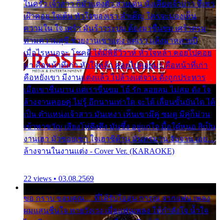
ในครัว เจ้าสาว ก็มัวแต่งตัว สวยเด่น นั่งเคียงเจ้าบ่าว ที่เขา
เฝ้าคอย ใจเต้น หัวใจของเรา ลำเค็ญ ใครจะมองเห็น
ความใน ใจ เศร้า มันร้าวระบม ต้องมาขื่นขม เศร้าตรม
ท่ามความสุขี ช่วยงานเขาแต่ง แต่เรา แล้งมาหลายปี
เมื่อไรหนอจะ โชคดี ได้มีพิธีวิวาห์ หัวใจหล้า คอยไปคอย
มา คือหน้าที่เก่า หัวใจหล้า คอยไปคอยมา คือหน้าที่เก่า
คือหยังเขา มีงานแต่งแล้ว ไปล้างแต่จาน ดั่งถูกประหาร
เมื่อเขาชื่นบาน แต่เราขื่นขม โอ้ รัก ลอยลม ไม่สม ดัง ใจ
ล้างจานคอยคู่ ไม่รู้ อีกนานเท่าใด จะได้ เลื่อนขั้นบันได ได้
เป็น ตำแหน่งเจ้าสาว มันเหงา เห็นเขามีคู่ ซมดู มีคู่ก็ม่วน
เข้าพาขวัญ เสียงโห่ตึงตึง มันซึ้ง อยู่แก่ใจ มื้อใด๋หนอ สิเป็น
งานเฮา มัวซอยเขา ใจเฮาซิด้าน มันทรมาน จับจาน เอย…
ล้างจานในงานแต่ง - Cover Ver. (KARAOKE)
22 views • 03.08.2569
ขอ กราบ ขอบคุณ.... ที่ได้รับไออุ่น การุณ จากแฟน เพลง
ผมแสนชื่นใจ หายวังเวง เมื่อแฟนเพลง ให้กำลังใจ น้ำใจ