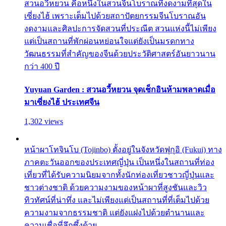
สวนอวี้หยวน คือหนึ่งในสวนจีนโบราณที่งดงามที่สุดใน
เซี่ยงไฮ้ เพราะเต็มไปด้วยสถาปัตยกรรมจีนโบราณอัน
งดงามและศิลปะการจัดสวนที่ประณีต สวนแห่งนี้ไม่เพียง
แต่เป็นสถานที่พักผ่อนหย่อนใจแต่ยังเป็นมรดกทาง
วัฒนธรรมที่สำคัญของจีนด้วยประวัติศาสตร์อันยาวนาน
กว่า 400 ปี
Yuyuan Garden : สวนอวี้หยวน จุดเช็กอินห้ามพลาดเมื่อ
มาเซี่ยงไฮ้ ประเทศจีน
1,302 views
หน้าผาโทจินโบ (Tojinbo) ตั้งอยู่ในจังหวัดฟุกุอิ (Fukui) ทาง
ภาคตะวันออกของประเทศญี่ปุ่น เป็นหนึ่งในสถานที่ท่อง
เที่ยวที่ได้รับความนิยมจากทั้งนักท่องเที่ยวชาวญี่ปุ่นและ
ชาวต่างชาติ ด้วยความงามของหน้าผาที่สูงชันและวิว
ทิวทัศน์ที่น่าทึ่ง และไม่เพียงแต่เป็นสถานที่ที่เต็มไปด้วย
ความงามจากธรรมชาติ แต่ยังแฝงไปด้วยตำนานและ
ความเชื่อที่ลึกซึ้งด้วย