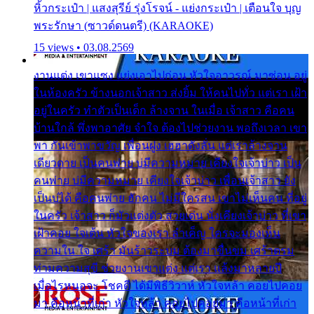
หิ้วกระเป๋า | แสงสุรีย์ รุ่งโรจน์ - แย่งกระเป๋า | เตือนใจ บุญ
พระรักษา (ซาวด์ดนตรี) (KARAOKE)
15 views • 03.08.2569
งานแต่ง เขาแซง แย่งเอาไปก่อน หัวใจอาวรณ์ มาซ่อน อยู่
ในห้องครัว ข้างนอกเจ้าสาว ส่งยิ้ม ให้คนไปทั่ว แต่เรา เฝ้า
อยู่ในครัว ทำตัวเป็นเด็ก ล้างจาน ในเมื่อ เจ้าสาว คือคน
บ้านใกล้ พึ่งพาอาศัย จำใจ ต้องไปช่วยงาน พอถึงเวลา เขา
พา กันเข้าพาขวัญ เพื่อนฝูง เฮฮาดังลั่น แต่เราล้างจาน
เดียวดาย เป็นคนพ่าย บ่มีความหมาย เคียงใจเจ้าบ่าว เป็น
คนพ่าย บ่มีความหมาย เคียงใจเจ้าบ่าว เพื่อนเจ้าสาว ยัง
เป็นบ่ได้ คือคนพ่าย ฮักคน ไม่มีใครสน เขาไม่เห็นคน ที่อยู่
ในครัว เจ้าสาว ก็มัวแต่งตัว สวยเด่น นั่งเคียงเจ้าบ่าว ที่เขา
เฝ้าคอย ใจเต้น หัวใจของเรา ลำเค็ญ ใครจะมองเห็น
ความใน ใจ เศร้า มันร้าวระบม ต้องมาขื่นขม เศร้าตรม
ท่ามความสุขี ช่วยงานเขาแต่ง แต่เรา แล้งมาหลายปี
เมื่อไรหนอจะ โชคดี ได้มีพิธีวิวาห์ หัวใจหล้า คอยไปคอย
มา คือหน้าที่เก่า หัวใจหล้า คอยไปคอยมา คือหน้าที่เก่า