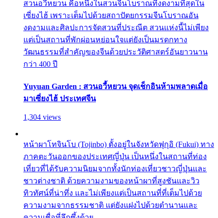
สวนอวี้หยวน คือหนึ่งในสวนจีนโบราณที่งดงามที่สุดใน
เซี่ยงไฮ้ เพราะเต็มไปด้วยสถาปัตยกรรมจีนโบราณอัน
งดงามและศิลปะการจัดสวนที่ประณีต สวนแห่งนี้ไม่เพียง
แต่เป็นสถานที่พักผ่อนหย่อนใจแต่ยังเป็นมรดกทาง
วัฒนธรรมที่สำคัญของจีนด้วยประวัติศาสตร์อันยาวนาน
กว่า 400 ปี
Yuyuan Garden : สวนอวี้หยวน จุดเช็กอินห้ามพลาดเมื่อ
มาเซี่ยงไฮ้ ประเทศจีน
1,304 views
หน้าผาโทจินโบ (Tojinbo) ตั้งอยู่ในจังหวัดฟุกุอิ (Fukui) ทาง
ภาคตะวันออกของประเทศญี่ปุ่น เป็นหนึ่งในสถานที่ท่อง
เที่ยวที่ได้รับความนิยมจากทั้งนักท่องเที่ยวชาวญี่ปุ่นและ
ชาวต่างชาติ ด้วยความงามของหน้าผาที่สูงชันและวิว
ทิวทัศน์ที่น่าทึ่ง และไม่เพียงแต่เป็นสถานที่ที่เต็มไปด้วย
ความงามจากธรรมชาติ แต่ยังแฝงไปด้วยตำนานและ
ความเชื่อที่ลึกซึ้งด้วย