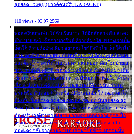
สุดยอด - วงซูซู (ซาวด์ดนตรี) (KARAOKE)
118 views • 03.07.2569
พ่อส่งเงินสามพัน ให้ฉันเรียนราม ได้อีกสักสามพัน ฉันคง
บ๊าย บาย จะไปซื้อกางเกงยีนส์ ลีวายส์มาใส่ เพราะเราเป็น
เด็กใต้ ลีวายส์อย่างเดียว อยากจะโชว์ถึงหิวโซ เด็กใต้ก็ไม่
หวั่น ตกตัวละหลายพัน กัดฟันซื้อมา ให้เด็กเทพเหลียวมอง
และต้องรู้ว่า เด็กใต้ไม่ธรรมดา แต่สุดยอด เดินโยกย้ายเย
ยวน กวนโอ๊ยพอได้ เพราะว่านุ่งลีวายส์ ตัวใหม่ใส่มา เดิน
เข้ามหาลัย จิ๊กโก๊มองหน้า ท่าจะมีปัญหา ไม่พอใจ ได้เป็น
เรื่องแน่นอน แต่ฉันไม่หวั่น เลยแหลงใต้ถามมัน ว่ามัน
พรั่นพรือ มันตอบว่าไม่พรื่อ เปลี่ยนเป็นยิ้มให้ เจอะเด็กใต้
ด้วยกัน ก็เลยรอด สุดยอด สุดยอด สุดยอด มันสุดยอด สุด
ยอด สุดยอด สุดยอด มันสุดยอด แอบหลงรักสาวราม ที่พัก
ห้องเช่า เธอผิวขาวผมยาว ปากแดงแหลงกลาง ถูกสเป็ก
จริงเธอ อยู่ห้องข้างข้าง อยากเข้าไปแหลงกลาง กลัว
ทองแดง กลับจากรามมาเจอ เธอมาซื้อข้าว แต่ก่อนนั้น