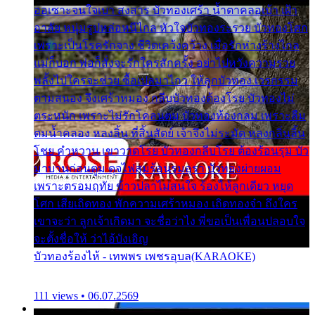
ออเซาะจนใจเบา สงสาร บัวทองเศร้า น้ำตาคลอเบ้า เฝ้า
อาลัย หนุ่มรูปหล่อหนีไกล หัวใจบัวทองระรวย บัวทองโศก
เพราะเป็นโรครักจาง ชีวิตเคว้งคว้าง เมื่อรักห่างร้างไกล
แม่ก็บอก พ่อก็สั่งจะรักใครสักครั้ง อย่าไปหวังความรวย
พลั้งไปใครจะช่วย ซื้อเปลมาไกว ให้ลูกบัวทอง เวรกรรม
ตามสนอง จึงเศร้าหมอง กลีบบัวทองต้องโรย บัวทองไม่
ตระหนัก เพราะไม่รักโคลนตม บัวทองท้องกลม เพราะลืม
ตมน้ำคลอง หลงลิ้น ที่สิ้นสัตย์ เจ้าจึงไม่ระมัด หลงกลิ่นลิ้น
โชย คำหวาน เขาวาดโรย บัวทองกลีบโรย ต้องร้อนรุม บัว
มาบานก่อนตูม ดุจไฟสุมร้อนรุมอุรา บัวทองผ่ายผอม
เพราะตรอมฤทัย ข้าวปลาไม่สนใจ ร้องไห้ลูกเดียว หยุด
โศก เสียเถิดทอง พักความเศร้าหมอง เถิดทองจ๋า ถึงใคร
เขาจะว่า ลูกเจ้าเกิดมา จะชื่อว่าไง พี่ขอเป็นเพื่อนปลอบใจ
จะตั้งชื่อให้ ว่าไอ้บังเอิญ
บัวทองร้องไห้ - เทพพร เพชรอุบล(KARAOKE)
111 views • 06.07.2569