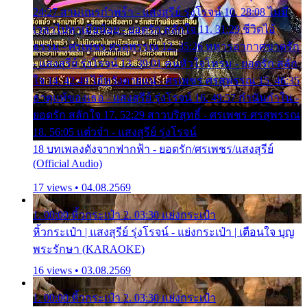
24:27 สามเณรกำพร้า - แสงสุรีย์ รุ่งโรจน์ 10. 28:08 ไม่มี
เวลาไปหาเมียน้อย - ยอดรัก สลักใจ 11. 31:29 ชีวิตไอ้
ธรรม - ศรเพชร ศรสุพรรณ 12. 35:26 ทหารอากาศขาดรัก
- แสงสุรีย์ รุ่งโรจน์ 13. 39:01 คนหัวใจโทรม - ยอดรัก สลัก
ใจ 14. 42:49 ไอ้หวังตายแน่ - ศรเพชร ศรสุพรรณ 15. 46:35
ธาตุแท้ของเธอ - แสงสุรีย์ รุ่งโรจน์ 16. 49:57 กำนันกำใน -
ยอดรัก สลักใจ 17. 52:29 สาวบริสุทธิ์ - ศรเพชร ศรสุพรรณ
18. 56:05 แต๋วจ๋า - แสงสุรีย์ รุ่งโรจน์
18 บทเพลงดังจากฟากฟ้า - ยอดรัก/ศรเพชร/แสงสุรีย์
(Official Audio)
17 views • 04.08.2569
1. 00:00 หิ้วกระเป๋า 2. 03:30 แย่งกระเป๋า
หิ้วกระเป๋า | แสงสุรีย์ รุ่งโรจน์ - แย่งกระเป๋า | เตือนใจ บุญ
พระรักษา (KARAOKE)
16 views • 03.08.2569
1. 00:00 หิ้วกระเป๋า 2. 03:30 แย่งกระเป๋า