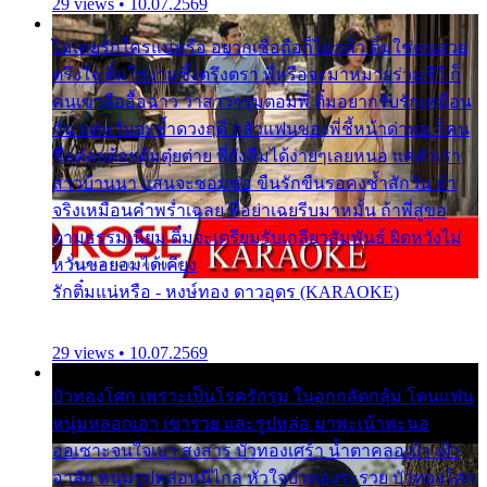
29 views • 10.07.2569
ไม่เคยรักใครแน่หรือ อยากเชื่อถือก็ไม่กล้า ติ๋มใช่คนสวย
ตรึงใจ ติ๋มใช่งามซึ้งตรึงตรา พี่หรือจะมาหมายร่วมชีวี ก็
คนเขาลืออื้อฉาว ว่าสาวๆรุมตอมพี่ ติ๋มอยากรับรักเหมือน
กัน แต่หวั่นจะช้ำดวงฤดี กลัวแฟนของพี่ชี้หน้าด่าทอ ก็คน
ชื่อต๋อยต้อยตุ้มตุ๋ยต่าย พี่ยังลืมได้ง่ายๆเลยหนอ แค่ตัวเรา
สาวบ้านนา แสนจะซอมซ่อ ขืนรักขืนรอคงช้ำสักวัน ถ้า
จริงเหมือนคำพร่ำเฉลย พี่อย่าเฉยรีบมาหมั้น ถ้าพี่สู่ขอ
ตามธรรมเนียม ติ๋มจะเตรียมรับเกลียวสัมพันธ์ ผิดหวังไม่
หวั่นขอยอมได้เคียง
รักติ๋มแน่หรือ - หงษ์ทอง ดาวอุดร (KARAOKE)
29 views • 10.07.2569
บัวทองโศก เพราะเป็นโรครักรุม ในอกกลัดกลุ้ม โดนแฟน
หนุ่มหลอกเอา เขารวย และรูปหล่อ มาพะเน้าพะนอ
ออเซาะจนใจเบา สงสาร บัวทองเศร้า น้ำตาคลอเบ้า เฝ้า
อาลัย หนุ่มรูปหล่อหนีไกล หัวใจบัวทองระรวย บัวทองโศก