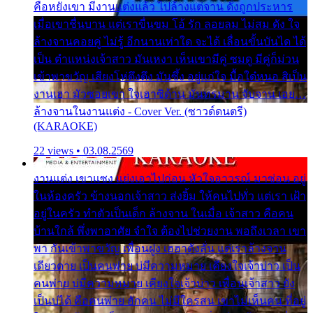
คือหยังเขา มีงานแต่งแล้ว ไปล้างแต่จาน ดั่งถูกประหาร
เมื่อเขาชื่นบาน แต่เราขื่นขม โอ้ รัก ลอยลม ไม่สม ดัง ใจ
ล้างจานคอยคู่ ไม่รู้ อีกนานเท่าใด จะได้ เลื่อนขั้นบันได ได้
เป็น ตำแหน่งเจ้าสาว มันเหงา เห็นเขามีคู่ ซมดู มีคู่ก็ม่วน
เข้าพาขวัญ เสียงโห่ตึงตึง มันซึ้ง อยู่แก่ใจ มื้อใด๋หนอ สิเป็น
งานเฮา มัวซอยเขา ใจเฮาซิด้าน มันทรมาน จับจาน เอย…
ล้างจานในงานแต่ง - Cover Ver. (ซาวด์ดนตรี)
(KARAOKE)
22 views • 03.08.2569
งานแต่ง เขาแซง แย่งเอาไปก่อน หัวใจอาวรณ์ มาซ่อน อยู่
ในห้องครัว ข้างนอกเจ้าสาว ส่งยิ้ม ให้คนไปทั่ว แต่เรา เฝ้า
อยู่ในครัว ทำตัวเป็นเด็ก ล้างจาน ในเมื่อ เจ้าสาว คือคน
บ้านใกล้ พึ่งพาอาศัย จำใจ ต้องไปช่วยงาน พอถึงเวลา เขา
พา กันเข้าพาขวัญ เพื่อนฝูง เฮฮาดังลั่น แต่เราล้างจาน
เดียวดาย เป็นคนพ่าย บ่มีความหมาย เคียงใจเจ้าบ่าว เป็น
คนพ่าย บ่มีความหมาย เคียงใจเจ้าบ่าว เพื่อนเจ้าสาว ยัง
เป็นบ่ได้ คือคนพ่าย ฮักคน ไม่มีใครสน เขาไม่เห็นคน ที่อยู่