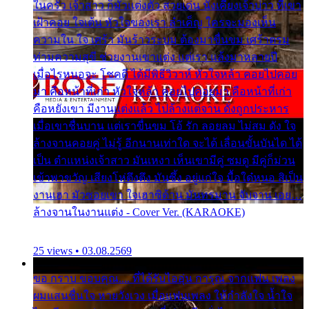
ในครัว เจ้าสาว ก็มัวแต่งตัว สวยเด่น นั่งเคียงเจ้าบ่าว ที่เขา
เฝ้าคอย ใจเต้น หัวใจของเรา ลำเค็ญ ใครจะมองเห็น
ความใน ใจ เศร้า มันร้าวระบม ต้องมาขื่นขม เศร้าตรม
ท่ามความสุขี ช่วยงานเขาแต่ง แต่เรา แล้งมาหลายปี
เมื่อไรหนอจะ โชคดี ได้มีพิธีวิวาห์ หัวใจหล้า คอยไปคอย
มา คือหน้าที่เก่า หัวใจหล้า คอยไปคอยมา คือหน้าที่เก่า
คือหยังเขา มีงานแต่งแล้ว ไปล้างแต่จาน ดั่งถูกประหาร
เมื่อเขาชื่นบาน แต่เราขื่นขม โอ้ รัก ลอยลม ไม่สม ดัง ใจ
ล้างจานคอยคู่ ไม่รู้ อีกนานเท่าใด จะได้ เลื่อนขั้นบันได ได้
เป็น ตำแหน่งเจ้าสาว มันเหงา เห็นเขามีคู่ ซมดู มีคู่ก็ม่วน
เข้าพาขวัญ เสียงโห่ตึงตึง มันซึ้ง อยู่แก่ใจ มื้อใด๋หนอ สิเป็น
งานเฮา มัวซอยเขา ใจเฮาซิด้าน มันทรมาน จับจาน เอย…
ล้างจานในงานแต่ง - Cover Ver. (KARAOKE)
25 views • 03.08.2569
ขอ กราบ ขอบคุณ.... ที่ได้รับไออุ่น การุณ จากแฟน เพลง
ผมแสนชื่นใจ หายวังเวง เมื่อแฟนเพลง ให้กำลังใจ น้ำใจ