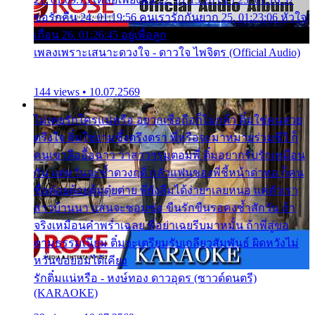
ขอรักคืน 24. 01:19:56 คนเรารักกันยาก 25. 01:23:06 หัวใจ
เถื่อน 26. 01:26:45 อยู่เพื่อลูก
เพลงเพราะเสนาะดวงใจ - ดาวใจ ไพจิตร (Official Audio)
144 views • 10.07.2569
ไม่เคยรักใครแน่หรือ อยากเชื่อถือก็ไม่กล้า ติ๋มใช่คนสวย
ตรึงใจ ติ๋มใช่งามซึ้งตรึงตรา พี่หรือจะมาหมายร่วมชีวี ก็
คนเขาลืออื้อฉาว ว่าสาวๆรุมตอมพี่ ติ๋มอยากรับรักเหมือน
กัน แต่หวั่นจะช้ำดวงฤดี กลัวแฟนของพี่ชี้หน้าด่าทอ ก็คน
ชื่อต๋อยต้อยตุ้มตุ๋ยต่าย พี่ยังลืมได้ง่ายๆเลยหนอ แค่ตัวเรา
สาวบ้านนา แสนจะซอมซ่อ ขืนรักขืนรอคงช้ำสักวัน ถ้า
จริงเหมือนคำพร่ำเฉลย พี่อย่าเฉยรีบมาหมั้น ถ้าพี่สู่ขอ
ตามธรรมเนียม ติ๋มจะเตรียมรับเกลียวสัมพันธ์ ผิดหวังไม่
หวั่นขอยอมได้เคียง
รักติ๋มแน่หรือ - หงษ์ทอง ดาวอุดร (ซาวด์ดนตรี)
(KARAOKE)