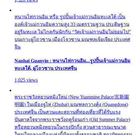
หนานไห่กวนอิม หรือ รูปปั้นเจ้าแม่กวนอิมทะเลใต้ เป็น
องค์เจ้าแม่กวนอิมความสูง 33 เมตรรวมฐาน ประดิษฐาน
อยู่ริมทะเล ไม่ไกลกันนักกับ “วัดเจ้าแม่กวนอิมไม่ยอมไป”
บนเกาะผู่โถวซาน เมืองโจวซาน มณฑลเจ้อเจียง ประเทศ
จีน
Nanhai Guanyin : หนานไห่กวนอิม...รูปปั้นเจ้าแม่กวนอิม
ทะเลใต้, ผู่โถวซาน ประเทศจีน
1,025 views
พระราชวังหยวนหมิงใหม่ (New Yuanming Palace/宮新園
明園) ในเมืองจูไห่ (Zhuhai) มณฑลกวางตุ้ง (Quangdong)
ประเทศจีน เป็นสวนและสถานที่ท่องเที่ยวที่ได้รับแรง
บันดาลใจจากพระราชวังฤดูร้อนเก่า (Old Summer Palace)
หรือหยวนหมิงหยวนในกรุงปักกิ่ง สวนสาธารณะขนาด
ใหญ่ใจกลางเมืองแห่งนี้มีครบทั้งธรรมชาติ สถาปัตยกรรม