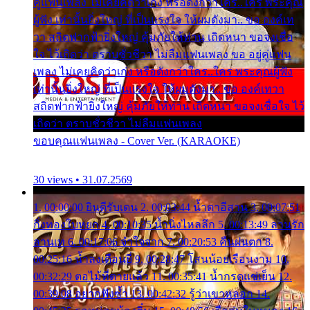
คู่แฟนเพลง ไม่เคยคิดว่าเก่ง หรือดังกว่าใคร..ใคร พระคุณ
ผู้ฟัง เท่านั้นยิ่งใหญ่ ที่เป็นแรงใจ ให้ผมดังมา.. ขอ องค์เท
วา สถิตฟากฟ้ายิ่งใหญ่ คุ้มภัยให้ท่าน เถิดหนา ขอจงเชื่อ
ใจ ไว้เถิดว่า ตราบชั่วชีวา ไม่ลืมแฟนเพลง ขอ อยู่คู่แฟน
เพลง ไม่เคยคิดว่าเก่ง หรือดังกว่าใคร..ใคร พระคุณผู้ฟัง
เท่านั้นยิ่งใหญ่ ที่เป็นแรงใจ ให้ผมดังมา.. ขอ องค์เทวา
สถิตฟากฟ้ายิ่งใหญ่ คุ้มภัยให้ท่าน เถิดหนา ขอจงเชื่อใจ ไว้
เถิดว่า ตราบชั่วชีวา ไม่ลืมแฟนเพลง
ขอบคุณแฟนเพลง - Cover Ver. (KARAOKE)
30 views • 31.07.2569
1. 00:00:00 ยินดีรับเดน 2. 00:03:44 น้ำตาอีสาน 3. 00:07:51
กิ่งทองใบหยก 4. 00:10:35 น้ำนิ่งไหลลึก 5. 00:13:49 ลานรัก
ลานเท 6. 00:17:06 จำใจจาก 7. 00:20:53 คืนฝนตก 8.
00:25:16 น้ำลงเดือนยี่ 9. 00:28:47 โสนน้อยเรือนงาม 10.
00:32:29 ตอไม้ที่ตายแล้ว 11. 00:35:41 น้ำกรดแช่เย็น 12.
00:39:08 อยากฟังซ้ำ 13. 00:42:32 รู้ว่าเขาหลอก 14.