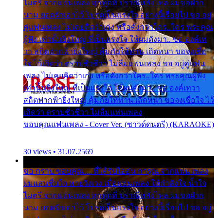
ไมตรี จากแฟนเพลง ทุกทุกที่ ปราณีหลั่งไหล ผมขอฝาก
นาม ยอดรักเอาไว้ โปรดเป็นแรงใจ อย่างนี้เรื่อยไป ขอ อยู่
คู่แฟนเพลง ไม่เคยคิดว่าเก่ง หรือดังกว่าใคร..ใคร พระคุณ
ผู้ฟัง เท่านั้นยิ่งใหญ่ ที่เป็นแรงใจ ให้ผมดังมา.. ขอ องค์เท
วา สถิตฟากฟ้ายิ่งใหญ่ คุ้มภัยให้ท่าน เถิดหนา ขอจงเชื่อ
ใจ ไว้เถิดว่า ตราบชั่วชีวา ไม่ลืมแฟนเพลง ขอ อยู่คู่แฟน
เพลง ไม่เคยคิดว่าเก่ง หรือดังกว่าใคร..ใคร พระคุณผู้ฟัง
เท่านั้นยิ่งใหญ่ ที่เป็นแรงใจ ให้ผมดังมา.. ขอ องค์เทวา
สถิตฟากฟ้ายิ่งใหญ่ คุ้มภัยให้ท่าน เถิดหนา ขอจงเชื่อใจ ไว้
เถิดว่า ตราบชั่วชีวา ไม่ลืมแฟนเพลง
ขอบคุณแฟนเพลง - Cover Ver. (ซาวด์ดนตรี) (KARAOKE)
30 views • 31.07.2569
ขอ กราบ ขอบคุณ.... ที่ได้รับไออุ่น การุณ จากแฟน เพลง
ผมแสนชื่นใจ หายวังเวง เมื่อแฟนเพลง ให้กำลังใจ น้ำใจ
ไมตรี จากแฟนเพลง ทุกทุกที่ ปราณีหลั่งไหล ผมขอฝาก
นาม ยอดรักเอาไว้ โปรดเป็นแรงใจ อย่างนี้เรื่อยไป ขอ อยู่