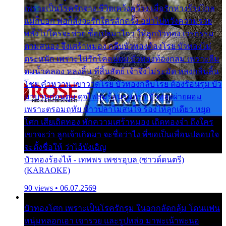
เพราะเป็นโรครักจาง ชีวิตเคว้งคว้าง เมื่อรักห่างร้างไกล
แม่ก็บอก พ่อก็สั่งจะรักใครสักครั้ง อย่าไปหวังความรวย
พลั้งไปใครจะช่วย ซื้อเปลมาไกว ให้ลูกบัวทอง เวรกรรม
ตามสนอง จึงเศร้าหมอง กลีบบัวทองต้องโรย บัวทองไม่
ตระหนัก เพราะไม่รักโคลนตม บัวทองท้องกลม เพราะลืม
ตมน้ำคลอง หลงลิ้น ที่สิ้นสัตย์ เจ้าจึงไม่ระมัด หลงกลิ่นลิ้น
โชย คำหวาน เขาวาดโรย บัวทองกลีบโรย ต้องร้อนรุม บัว
มาบานก่อนตูม ดุจไฟสุมร้อนรุมอุรา บัวทองผ่ายผอม
เพราะตรอมฤทัย ข้าวปลาไม่สนใจ ร้องไห้ลูกเดียว หยุด
โศก เสียเถิดทอง พักความเศร้าหมอง เถิดทองจ๋า ถึงใคร
เขาจะว่า ลูกเจ้าเกิดมา จะชื่อว่าไง พี่ขอเป็นเพื่อนปลอบใจ
จะตั้งชื่อให้ ว่าไอ้บังเอิญ
บัวทองร้องไห้ - เทพพร เพชรอุบล (ซาวด์ดนตรี)
(KARAOKE)
90 views • 06.07.2569
บัวทองโศก เพราะเป็นโรครักรุม ในอกกลัดกลุ้ม โดนแฟน
หนุ่มหลอกเอา เขารวย และรูปหล่อ มาพะเน้าพะนอ