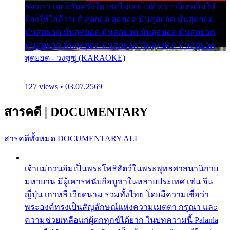
สองเรา เจอะกันครั้งใด เธอไม่เคยไยดี คราวนี้เธอยิ้มให้
ต้องให้ใส่ลีวายส์ สุดยอด สุดยอด มันสุดยอด มันสุดยอด
มันสุดยอด มันสุดยอด มันสุดยอด มันสุดยอด มันสุดยอด
มันสุดยอด มันสุดยอด มันสุดยอด มันสุดยอด มันสุดยอด
สุดยอด - วงซูซู (KARAOKE)
127 views • 03.07.2569
สารคดี
|
DOCUMENTARY
สารคดีทั้งหมด
DOCUMENTARY ALL
เจ้าแม่กวนอิมเป็นพระโพธิสัตว์ในพระพุทธศาสนานิกาย
มหายาน มีผู้เคารพนับถือบูชาในหลายประเทศ เช่น จีน
ญี่ปุ่น เกาหลี เวียดนาม รวมทั้งไทย โดยมีความเชื่อว่า
พระองค์ทรงเป็นสัญลักษณ์แห่งความเมตตา กรุณา และ
ความช่วยเหลือแก่ผู้ตกทุกข์ได้ยาก ในบทความนี้ Palanla