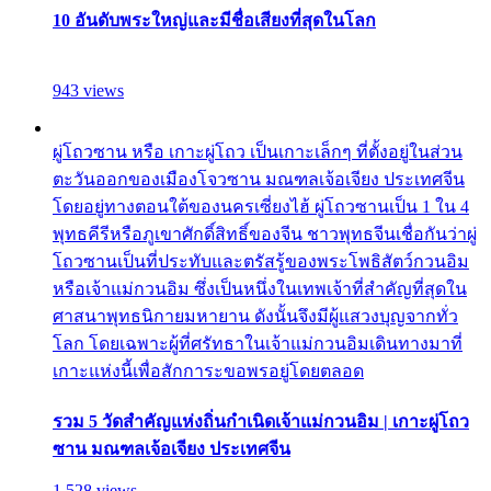
10 อันดับพระใหญ่และมีชื่อเสียงที่สุดในโลก
943 views
ผู่โถวซาน หรือ เกาะผู่โถว เป็นเกาะเล็กๆ ที่ตั้งอยู่ในส่วน
ตะวันออกของเมืองโจวซาน มณฑลเจ้อเจียง ประเทศจีน
โดยอยู่ทางตอนใต้ของนครเซี่ยงไฮ้ ผู่โถวซานเป็น 1 ใน 4
พุทธคีรีหรือภูเขาศักดิ์สิทธิ์ของจีน ชาวพุทธจีนเชื่อกันว่าผู่
โถวซานเป็นที่ประทับและตรัสรู้ของพระโพธิสัตว์กวนอิม
หรือเจ้าแม่กวนอิม ซึ่งเป็นหนึ่งในเทพเจ้าที่สำคัญที่สุดใน
ศาสนาพุทธนิกายมหายาน ดังนั้นจึงมีผู้แสวงบุญจากทั่ว
โลก โดยเฉพาะผู้ที่ศรัทธาในเจ้าแม่กวนอิมเดินทางมาที่
เกาะแห่งนี้เพื่อสักการะขอพรอยู่โดยตลอด
รวม 5 วัดสำคัญแห่งถิ่นกำเนิดเจ้าแม่กวนอิม | เกาะผู่โถว
ซาน มณฑลเจ้อเจียง ประเทศจีน
1,528 views