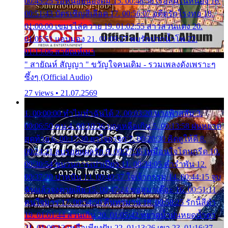
00:45:25 รอหน่อยน้องติ๋ม 15. 00:48:56 เรือล่มในหนอง 16.
00:51:43 บัตรเชิญสีเลือด 17. 00:56:07 อดีตรักโรงทอ 18.
01:00:00 เขมรไล่ควาย 19. 01:02:55 สาวสวนแตง 20.
01:05:51 แอบมอง 21. 01:09:27 พบรักปากน้ำโพ 22.
01:13:06 สายัณห์เมา
" สายัณห์ สัญญา " ขวัญใจคนเดิม - รวมเพลงดังเพราะๆ
ซึ้งๆ (Official Audio)
27 views • 21.07.2569
1. 00:00:00 ทำไมทำฉันได้ 2. 00:03:20 นางฟ้าสลัม 3.
00:06:50 คน 4. 00:10:36 บุญเหลือเกิน 5. 00:13:58 ฝนหยาด
สุดท้าย 6. 00:17:30 ยาใจยาจก 7. 00:20:30 คิดดูให้ดี 8.
00:24:21 ลบรอยแผลรัก 9. 00:27:35 เหมือนใจโดนกรีด 10.
00:30:54 ขบวนการเปาเปียว 11. 00:34:05 คำรำพัน 12.
00:37:20 ปาหนัน 13. 00:40:37 ใจเจ้ากรรม 14. 00:44:15 จูบ
ฉันแล้วจงตายเสีย 15. 00:47:24 ขอสูมาเต๊อะ 16. 00:51:11
คนใจมาร 17. 00:54:50 คืนทรมาน 18. 00:58:25 รักนี้สีดำ
19. 01:01:44 ส่วนเกิน 20. 01:05:42 หยาดน้ำฝนหยดน้ำตา
21. 01:09:13 เหลือเพียงฝัน 22. 01:13:26 เขา 23. 01:16:37