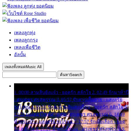
เพลงลูกทุ่ง
เพลงลูกกรุง
เพลงเพื่อชีวิต
อัลบั้ม
เพลงทั้งหมด
Music All
ค้นหา
Search
1. 00:00 สามสิบยังแจ๋ว - ยอดรัก สลักใจ 2. 02:49 รักมาห้าปี
- ศรเพชร ศรสุพรรณ 3. 05:57 รักสาวเสื้อลาย - แสงสุรีย์
รุ่งโรจน์ 4. 09:51 รักสะท้านดินสะเทือน - ยอดรัก สลักใจ 5.
12:23 มอเตอร์ไซค์ทำหล่น - ศรเพชร ศรสุพรรณ 6. 14:49
หิ้วกระเป๋า - แสงสุรีย์ รุ่งโรจน์ 7. 17:57 รักเผื่อเลือก - ยอด
รัก สลักใจ 8. 21:21 น้ำตาไอ้หนุ่ม - ศรเพชร ศรสุพรรณ 9.