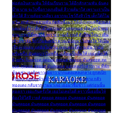
พ่อส่งเงินสามพัน ให้ฉันเรียนราม ได้อีกสักสามพัน ฉันคง
บ๊าย บาย จะไปซื้อกางเกงยีนส์ ลีวายส์มาใส่ เพราะเราเป็น
เด็กใต้ ลีวายส์อย่างเดียว อยากจะโชว์ถึงหิวโซ เด็กใต้ก็ไม่
หวั่น ตกตัวละหลายพัน กัดฟันซื้อมา ให้เด็กเทพเหลียวมอง
และต้องรู้ว่า เด็กใต้ไม่ธรรมดา แต่สุดยอด เดินโยกย้ายเย
ยวน กวนโอ๊ยพอได้ เพราะว่านุ่งลีวายส์ ตัวใหม่ใส่มา เดิน
เข้ามหาลัย จิ๊กโก๊มองหน้า ท่าจะมีปัญหา ไม่พอใจ ได้เป็น
เรื่องแน่นอน แต่ฉันไม่หวั่น เลยแหลงใต้ถามมัน ว่ามัน
พรั่นพรือ มันตอบว่าไม่พรื่อ เปลี่ยนเป็นยิ้มให้ เจอะเด็กใต้
ด้วยกัน ก็เลยรอด สุดยอด สุดยอด สุดยอด มันสุดยอด สุด
ยอด สุดยอด สุดยอด มันสุดยอด แอบหลงรักสาวราม ที่พัก
ห้องเช่า เธอผิวขาวผมยาว ปากแดงแหลงกลาง ถูกสเป็ก
จริงเธอ อยู่ห้องข้างข้าง อยากเข้าไปแหลงกลาง กลัว
ทองแดง กลับจากรามมาเจอ เธอมาซื้อข้าว แต่ก่อนนั้น
สองเรา เจอะกันครั้งใด เธอไม่เคยไยดี คราวนี้เธอยิ้มให้
ต้องให้ใส่ลีวายส์ สุดยอด สุดยอด มันสุดยอด มันสุดยอด
มันสุดยอด มันสุดยอด มันสุดยอด มันสุดยอด มันสุดยอด
มันสุดยอด มันสุดยอด มันสุดยอด มันสุดยอด มันสุดยอด