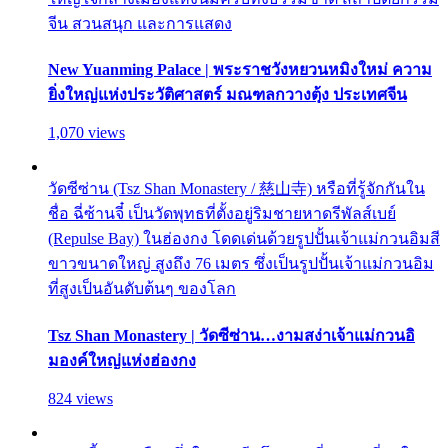
จีน สวนสนุก และการแสดง
New Yuanming Palace | พระราชวังหยวนหมิงใหม่ ความ
ยิ่งใหญ่แห่งประวัติศาสตร์ มณฑลกวางตุ้ง ประเทศจีน
1,070 views
วัดซีซ่าน (Tsz Shan Monastery / 慈山寺) หรือที่รู้จักกันใน
ชื่อ ฉี่ซ้านจี๋ เป็นวัดพุทธที่ตั้งอยู่ริมชายหาดรีพัลส์เบย์
(Repulse Bay) ในฮ่องกง โดดเด่นด้วยรูปปั้นเจ้าแม่กวนอิมสี
ขาวขนาดใหญ่ สูงถึง 76 เมตร ซึ่งเป็นรูปปั้นเจ้าแม่กวนอิม
ที่สูงเป็นอันดับต้นๆ ของโลก
Tsz Shan Monastery | วัดซีซ่าน…งามสง่าเจ้าแม่กวนอิ
มองค์ใหญ่แห่งฮ่องกง
824 views