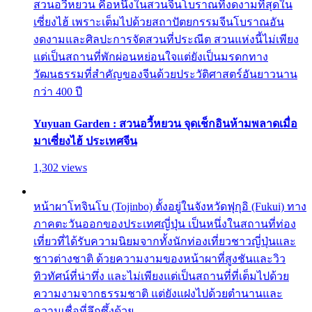
สวนอวี้หยวน คือหนึ่งในสวนจีนโบราณที่งดงามที่สุดใน
เซี่ยงไฮ้ เพราะเต็มไปด้วยสถาปัตยกรรมจีนโบราณอัน
งดงามและศิลปะการจัดสวนที่ประณีต สวนแห่งนี้ไม่เพียง
แต่เป็นสถานที่พักผ่อนหย่อนใจแต่ยังเป็นมรดกทาง
วัฒนธรรมที่สำคัญของจีนด้วยประวัติศาสตร์อันยาวนาน
กว่า 400 ปี
Yuyuan Garden : สวนอวี้หยวน จุดเช็กอินห้ามพลาดเมื่อ
มาเซี่ยงไฮ้ ประเทศจีน
1,302 views
หน้าผาโทจินโบ (Tojinbo) ตั้งอยู่ในจังหวัดฟุกุอิ (Fukui) ทาง
ภาคตะวันออกของประเทศญี่ปุ่น เป็นหนึ่งในสถานที่ท่อง
เที่ยวที่ได้รับความนิยมจากทั้งนักท่องเที่ยวชาวญี่ปุ่นและ
ชาวต่างชาติ ด้วยความงามของหน้าผาที่สูงชันและวิว
ทิวทัศน์ที่น่าทึ่ง และไม่เพียงแต่เป็นสถานที่ที่เต็มไปด้วย
ความงามจากธรรมชาติ แต่ยังแฝงไปด้วยตำนานและ
ความเชื่อที่ลึกซึ้งด้วย