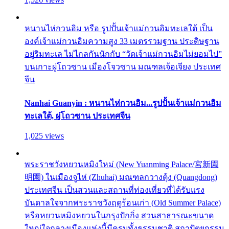
หนานไห่กวนอิม หรือ รูปปั้นเจ้าแม่กวนอิมทะเลใต้ เป็น
องค์เจ้าแม่กวนอิมความสูง 33 เมตรรวมฐาน ประดิษฐาน
อยู่ริมทะเล ไม่ไกลกันนักกับ “วัดเจ้าแม่กวนอิมไม่ยอมไป”
บนเกาะผู่โถวซาน เมืองโจวซาน มณฑลเจ้อเจียง ประเทศ
จีน
Nanhai Guanyin : หนานไห่กวนอิม...รูปปั้นเจ้าแม่กวนอิม
ทะเลใต้, ผู่โถวซาน ประเทศจีน
1,025 views
พระราชวังหยวนหมิงใหม่ (New Yuanming Palace/宮新園
明園) ในเมืองจูไห่ (Zhuhai) มณฑลกวางตุ้ง (Quangdong)
ประเทศจีน เป็นสวนและสถานที่ท่องเที่ยวที่ได้รับแรง
บันดาลใจจากพระราชวังฤดูร้อนเก่า (Old Summer Palace)
หรือหยวนหมิงหยวนในกรุงปักกิ่ง สวนสาธารณะขนาด
ใหญ่ใจกลางเมืองแห่งนี้มีครบทั้งธรรมชาติ สถาปัตยกรรม