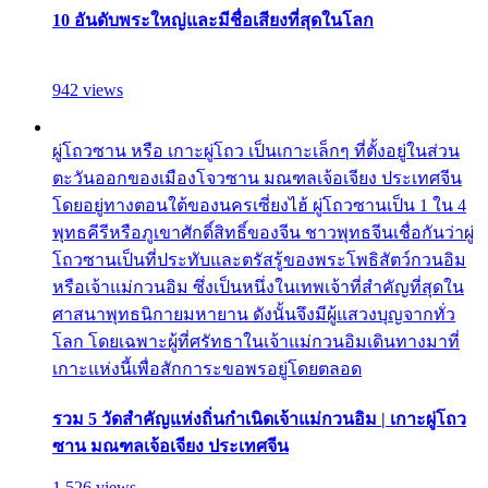
10 อันดับพระใหญ่และมีชื่อเสียงที่สุดในโลก
942 views
ผู่โถวซาน หรือ เกาะผู่โถว เป็นเกาะเล็กๆ ที่ตั้งอยู่ในส่วน
ตะวันออกของเมืองโจวซาน มณฑลเจ้อเจียง ประเทศจีน
โดยอยู่ทางตอนใต้ของนครเซี่ยงไฮ้ ผู่โถวซานเป็น 1 ใน 4
พุทธคีรีหรือภูเขาศักดิ์สิทธิ์ของจีน ชาวพุทธจีนเชื่อกันว่าผู่
โถวซานเป็นที่ประทับและตรัสรู้ของพระโพธิสัตว์กวนอิม
หรือเจ้าแม่กวนอิม ซึ่งเป็นหนึ่งในเทพเจ้าที่สำคัญที่สุดใน
ศาสนาพุทธนิกายมหายาน ดังนั้นจึงมีผู้แสวงบุญจากทั่ว
โลก โดยเฉพาะผู้ที่ศรัทธาในเจ้าแม่กวนอิมเดินทางมาที่
เกาะแห่งนี้เพื่อสักการะขอพรอยู่โดยตลอด
รวม 5 วัดสำคัญแห่งถิ่นกำเนิดเจ้าแม่กวนอิม | เกาะผู่โถว
ซาน มณฑลเจ้อเจียง ประเทศจีน
1,526 views