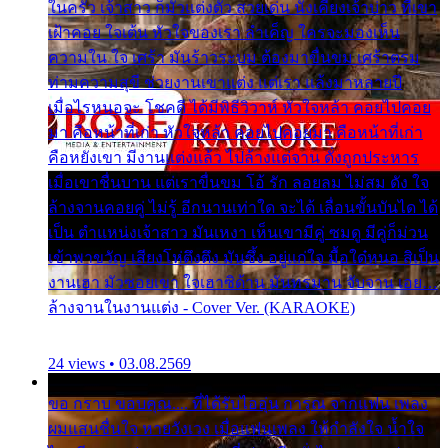
ในครัว เจ้าสาว ก็มัวแต่งตัว สวยเด่น นั่งเคียงเจ้าบ่าว ที่เขา
เฝ้าคอย ใจเต้น หัวใจของเรา ลำเค็ญ ใครจะมองเห็น
ความใน ใจ เศร้า มันร้าวระบม ต้องมาขื่นขม เศร้าตรม
ท่ามความสุขี ช่วยงานเขาแต่ง แต่เรา แล้งมาหลายปี
เมื่อไรหนอจะ โชคดี ได้มีพิธีวิวาห์ หัวใจหล้า คอยไปคอย
มา คือหน้าที่เก่า หัวใจหล้า คอยไปคอยมา คือหน้าที่เก่า
คือหยังเขา มีงานแต่งแล้ว ไปล้างแต่จาน ดั่งถูกประหาร
เมื่อเขาชื่นบาน แต่เราขื่นขม โอ้ รัก ลอยลม ไม่สม ดัง ใจ
ล้างจานคอยคู่ ไม่รู้ อีกนานเท่าใด จะได้ เลื่อนขั้นบันได ได้
เป็น ตำแหน่งเจ้าสาว มันเหงา เห็นเขามีคู่ ซมดู มีคู่ก็ม่วน
เข้าพาขวัญ เสียงโห่ตึงตึง มันซึ้ง อยู่แก่ใจ มื้อใด๋หนอ สิเป็น
งานเฮา มัวซอยเขา ใจเฮาซิด้าน มันทรมาน จับจาน เอย…
ล้างจานในงานแต่ง - Cover Ver. (KARAOKE)
24 views • 03.08.2569
ขอ กราบ ขอบคุณ.... ที่ได้รับไออุ่น การุณ จากแฟน เพลง
ผมแสนชื่นใจ หายวังเวง เมื่อแฟนเพลง ให้กำลังใจ น้ำใจ