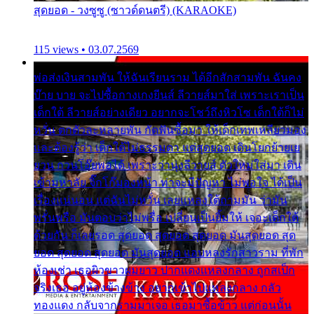
สุดยอด - วงซูซู (ซาวด์ดนตรี) (KARAOKE)
115 views • 03.07.2569
พ่อส่งเงินสามพัน ให้ฉันเรียนราม ได้อีกสักสามพัน ฉันคง
บ๊าย บาย จะไปซื้อกางเกงยีนส์ ลีวายส์มาใส่ เพราะเราเป็น
เด็กใต้ ลีวายส์อย่างเดียว อยากจะโชว์ถึงหิวโซ เด็กใต้ก็ไม่
หวั่น ตกตัวละหลายพัน กัดฟันซื้อมา ให้เด็กเทพเหลียวมอง
และต้องรู้ว่า เด็กใต้ไม่ธรรมดา แต่สุดยอด เดินโยกย้ายเย
ยวน กวนโอ๊ยพอได้ เพราะว่านุ่งลีวายส์ ตัวใหม่ใส่มา เดิน
เข้ามหาลัย จิ๊กโก๊มองหน้า ท่าจะมีปัญหา ไม่พอใจ ได้เป็น
เรื่องแน่นอน แต่ฉันไม่หวั่น เลยแหลงใต้ถามมัน ว่ามัน
พรั่นพรือ มันตอบว่าไม่พรื่อ เปลี่ยนเป็นยิ้มให้ เจอะเด็กใต้
ด้วยกัน ก็เลยรอด สุดยอด สุดยอด สุดยอด มันสุดยอด สุด
ยอด สุดยอด สุดยอด มันสุดยอด แอบหลงรักสาวราม ที่พัก
ห้องเช่า เธอผิวขาวผมยาว ปากแดงแหลงกลาง ถูกสเป็ก
จริงเธอ อยู่ห้องข้างข้าง อยากเข้าไปแหลงกลาง กลัว
ทองแดง กลับจากรามมาเจอ เธอมาซื้อข้าว แต่ก่อนนั้น