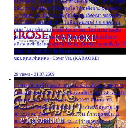
คู่แฟนเพลง ไม่เคยคิดว่าเก่ง หรือดังกว่าใคร..ใคร พระคุณ
ผู้ฟัง เท่านั้นยิ่งใหญ่ ที่เป็นแรงใจ ให้ผมดังมา.. ขอ องค์เท
วา สถิตฟากฟ้ายิ่งใหญ่ คุ้มภัยให้ท่าน เถิดหนา ขอจงเชื่อ
ใจ ไว้เถิดว่า ตราบชั่วชีวา ไม่ลืมแฟนเพลง ขอ อยู่คู่แฟน
เพลง ไม่เคยคิดว่าเก่ง หรือดังกว่าใคร..ใคร พระคุณผู้ฟัง
เท่านั้นยิ่งใหญ่ ที่เป็นแรงใจ ให้ผมดังมา.. ขอ องค์เทวา
สถิตฟากฟ้ายิ่งใหญ่ คุ้มภัยให้ท่าน เถิดหนา ขอจงเชื่อใจ ไว้
เถิดว่า ตราบชั่วชีวา ไม่ลืมแฟนเพลง
ขอบคุณแฟนเพลง - Cover Ver. (KARAOKE)
29 views • 31.07.2569
1. 00:00:00 ยินดีรับเดน 2. 00:03:44 น้ำตาอีสาน 3. 00:07:51
กิ่งทองใบหยก 4. 00:10:35 น้ำนิ่งไหลลึก 5. 00:13:49 ลานรัก
ลานเท 6. 00:17:06 จำใจจาก 7. 00:20:53 คืนฝนตก 8.
00:25:16 น้ำลงเดือนยี่ 9. 00:28:47 โสนน้อยเรือนงาม 10.
00:32:29 ตอไม้ที่ตายแล้ว 11. 00:35:41 น้ำกรดแช่เย็น 12.
00:39:08 อยากฟังซ้ำ 13. 00:42:32 รู้ว่าเขาหลอก 14.