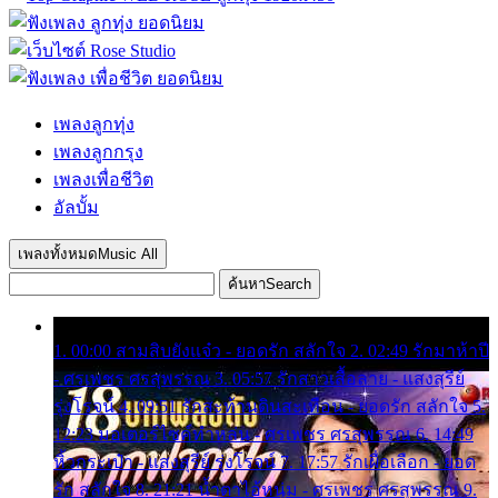
เพลงลูกทุ่ง
เพลงลูกกรุง
เพลงเพื่อชีวิต
อัลบั้ม
เพลงทั้งหมด
Music All
ค้นหา
Search
1. 00:00 สามสิบยังแจ๋ว - ยอดรัก สลักใจ 2. 02:49 รักมาห้าปี
- ศรเพชร ศรสุพรรณ 3. 05:57 รักสาวเสื้อลาย - แสงสุรีย์
รุ่งโรจน์ 4. 09:51 รักสะท้านดินสะเทือน - ยอดรัก สลักใจ 5.
12:23 มอเตอร์ไซค์ทำหล่น - ศรเพชร ศรสุพรรณ 6. 14:49
หิ้วกระเป๋า - แสงสุรีย์ รุ่งโรจน์ 7. 17:57 รักเผื่อเลือก - ยอด
รัก สลักใจ 8. 21:21 น้ำตาไอ้หนุ่ม - ศรเพชร ศรสุพรรณ 9.