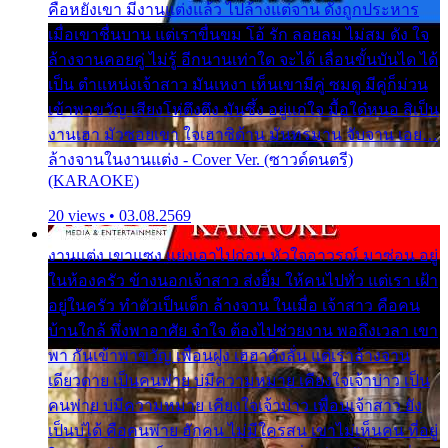
คือหยังเขา มีงานแต่งแล้ว ไปล้างแต่จาน ดั่งถูกประหาร
เมื่อเขาชื่นบาน แต่เราขื่นขม โอ้ รัก ลอยลม ไม่สม ดัง ใจ
ล้างจานคอยคู่ ไม่รู้ อีกนานเท่าใด จะได้ เลื่อนขั้นบันได ได้
เป็น ตำแหน่งเจ้าสาว มันเหงา เห็นเขามีคู่ ซมดู มีคู่ก็ม่วน
เข้าพาขวัญ เสียงโห่ตึงตึง มันซึ้ง อยู่แก่ใจ มื้อใด๋หนอ สิเป็น
งานเฮา มัวซอยเขา ใจเฮาซิด้าน มันทรมาน จับจาน เอย…
ล้างจานในงานแต่ง - Cover Ver. (ซาวด์ดนตรี)
(KARAOKE)
20 views • 03.08.2569
งานแต่ง เขาแซง แย่งเอาไปก่อน หัวใจอาวรณ์ มาซ่อน อยู่
ในห้องครัว ข้างนอกเจ้าสาว ส่งยิ้ม ให้คนไปทั่ว แต่เรา เฝ้า
อยู่ในครัว ทำตัวเป็นเด็ก ล้างจาน ในเมื่อ เจ้าสาว คือคน
บ้านใกล้ พึ่งพาอาศัย จำใจ ต้องไปช่วยงาน พอถึงเวลา เขา
พา กันเข้าพาขวัญ เพื่อนฝูง เฮฮาดังลั่น แต่เราล้างจาน
เดียวดาย เป็นคนพ่าย บ่มีความหมาย เคียงใจเจ้าบ่าว เป็น
คนพ่าย บ่มีความหมาย เคียงใจเจ้าบ่าว เพื่อนเจ้าสาว ยัง
เป็นบ่ได้ คือคนพ่าย ฮักคน ไม่มีใครสน เขาไม่เห็นคน ที่อยู่