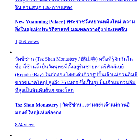
จีน สวนสนุก และการแสดง
New Yuanming Palace | พระราชวังหยวนหมิงใหม่ ความ
ยิ่งใหญ่แห่งประวัติศาสตร์ มณฑลกวางตุ้ง ประเทศจีน
1,069 views
วัดซีซ่าน (Tsz Shan Monastery / 慈山寺) หรือที่รู้จักกันใน
ชื่อ ฉี่ซ้านจี๋ เป็นวัดพุทธที่ตั้งอยู่ริมชายหาดรีพัลส์เบย์
(Repulse Bay) ในฮ่องกง โดดเด่นด้วยรูปปั้นเจ้าแม่กวนอิมสี
ขาวขนาดใหญ่ สูงถึง 76 เมตร ซึ่งเป็นรูปปั้นเจ้าแม่กวนอิม
ที่สูงเป็นอันดับต้นๆ ของโลก
Tsz Shan Monastery | วัดซีซ่าน…งามสง่าเจ้าแม่กวนอิ
มองค์ใหญ่แห่งฮ่องกง
824 views