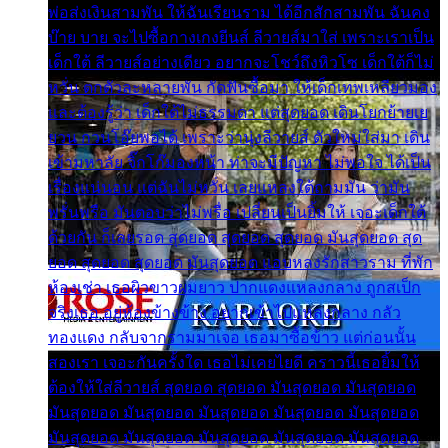
พ่อส่งเงินสามพัน ให้ฉันเรียนราม ได้อีกสักสามพัน ฉันคง
บ๊าย บาย จะไปซื้อกางเกงยีนส์ ลีวายส์มาใส่ เพราะเราเป็น
เด็กใต้ ลีวายส์อย่างเดียว อยากจะโชว์ถึงหิวโซ เด็กใต้ก็ไม่
หวั่น ตกตัวละหลายพัน กัดฟันซื้อมา ให้เด็กเทพเหลียวมอง
และต้องรู้ว่า เด็กใต้ไม่ธรรมดา แต่สุดยอด เดินโยกย้ายเย
ยวน กวนโอ๊ยพอได้ เพราะว่านุ่งลีวายส์ ตัวใหม่ใส่มา เดิน
เข้ามหาลัย จิ๊กโก๊มองหน้า ท่าจะมีปัญหา ไม่พอใจ ได้เป็น
เรื่องแน่นอน แต่ฉันไม่หวั่น เลยแหลงใต้ถามมัน ว่ามัน
พรั่นพรือ มันตอบว่าไม่พรื่อ เปลี่ยนเป็นยิ้มให้ เจอะเด็กใต้
ด้วยกัน ก็เลยรอด สุดยอด สุดยอด สุดยอด มันสุดยอด สุด
ยอด สุดยอด สุดยอด มันสุดยอด แอบหลงรักสาวราม ที่พัก
ห้องเช่า เธอผิวขาวผมยาว ปากแดงแหลงกลาง ถูกสเป็ก
จริงเธอ อยู่ห้องข้างข้าง อยากเข้าไปแหลงกลาง กลัว
ทองแดง กลับจากรามมาเจอ เธอมาซื้อข้าว แต่ก่อนนั้น
สองเรา เจอะกันครั้งใด เธอไม่เคยไยดี คราวนี้เธอยิ้มให้
ต้องให้ใส่ลีวายส์ สุดยอด สุดยอด มันสุดยอด มันสุดยอด
มันสุดยอด มันสุดยอด มันสุดยอด มันสุดยอด มันสุดยอด
มันสุดยอด มันสุดยอด มันสุดยอด มันสุดยอด มันสุดยอด