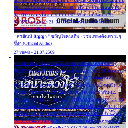
00:45:25 รอหน่อยน้องติ๋ม 15. 00:48:56 เรือล่มในหนอง 16.
00:51:43 บัตรเชิญสีเลือด 17. 00:56:07 อดีตรักโรงทอ 18.
01:00:00 เขมรไล่ควาย 19. 01:02:55 สาวสวนแตง 20.
01:05:51 แอบมอง 21. 01:09:27 พบรักปากน้ำโพ 22.
01:13:06 สายัณห์เมา
" สายัณห์ สัญญา " ขวัญใจคนเดิม - รวมเพลงดังเพราะๆ
ซึ้งๆ (Official Audio)
27 views • 21.07.2569
1. 00:00:00 ทำไมทำฉันได้ 2. 00:03:20 นางฟ้าสลัม 3.
00:06:50 คน 4. 00:10:36 บุญเหลือเกิน 5. 00:13:58 ฝนหยาด
สุดท้าย 6. 00:17:30 ยาใจยาจก 7. 00:20:30 คิดดูให้ดี 8.
00:24:21 ลบรอยแผลรัก 9. 00:27:35 เหมือนใจโดนกรีด 10.
00:30:54 ขบวนการเปาเปียว 11. 00:34:05 คำรำพัน 12.
00:37:20 ปาหนัน 13. 00:40:37 ใจเจ้ากรรม 14. 00:44:15 จูบ
ฉันแล้วจงตายเสีย 15. 00:47:24 ขอสูมาเต๊อะ 16. 00:51:11
คนใจมาร 17. 00:54:50 คืนทรมาน 18. 00:58:25 รักนี้สีดำ
19. 01:01:44 ส่วนเกิน 20. 01:05:42 หยาดน้ำฝนหยดน้ำตา
21. 01:09:13 เหลือเพียงฝัน 22. 01:13:26 เขา 23. 01:16:37