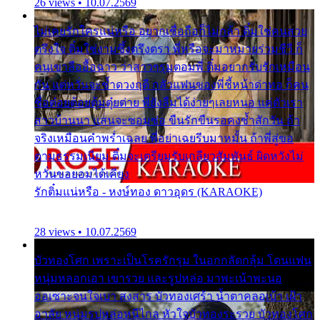
26 views • 10.07.2569
ไม่เคยรักใครแน่หรือ อยากเชื่อถือก็ไม่กล้า ติ๋มใช่คนสวย
ตรึงใจ ติ๋มใช่งามซึ้งตรึงตรา พี่หรือจะมาหมายร่วมชีวี ก็
คนเขาลืออื้อฉาว ว่าสาวๆรุมตอมพี่ ติ๋มอยากรับรักเหมือน
กัน แต่หวั่นจะช้ำดวงฤดี กลัวแฟนของพี่ชี้หน้าด่าทอ ก็คน
ชื่อต๋อยต้อยตุ้มตุ๋ยต่าย พี่ยังลืมได้ง่ายๆเลยหนอ แค่ตัวเรา
สาวบ้านนา แสนจะซอมซ่อ ขืนรักขืนรอคงช้ำสักวัน ถ้า
จริงเหมือนคำพร่ำเฉลย พี่อย่าเฉยรีบมาหมั้น ถ้าพี่สู่ขอ
ตามธรรมเนียม ติ๋มจะเตรียมรับเกลียวสัมพันธ์ ผิดหวังไม่
หวั่นขอยอมได้เคียง
รักติ๋มแน่หรือ - หงษ์ทอง ดาวอุดร (KARAOKE)
28 views • 10.07.2569
บัวทองโศก เพราะเป็นโรครักรุม ในอกกลัดกลุ้ม โดนแฟน
หนุ่มหลอกเอา เขารวย และรูปหล่อ มาพะเน้าพะนอ
ออเซาะจนใจเบา สงสาร บัวทองเศร้า น้ำตาคลอเบ้า เฝ้า
อาลัย หนุ่มรูปหล่อหนีไกล หัวใจบัวทองระรวย บัวทองโศก