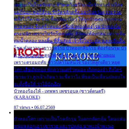
เพราะเป็นโรครักจาง ชีวิตเคว้งคว้าง เมื่อรักห่างร้างไกล
แม่ก็บอก พ่อก็สั่งจะรักใครสักครั้ง อย่าไปหวังความรวย
พลั้งไปใครจะช่วย ซื้อเปลมาไกว ให้ลูกบัวทอง เวรกรรม
ตามสนอง จึงเศร้าหมอง กลีบบัวทองต้องโรย บัวทองไม่
ตระหนัก เพราะไม่รักโคลนตม บัวทองท้องกลม เพราะลืม
ตมน้ำคลอง หลงลิ้น ที่สิ้นสัตย์ เจ้าจึงไม่ระมัด หลงกลิ่นลิ้น
โชย คำหวาน เขาวาดโรย บัวทองกลีบโรย ต้องร้อนรุม บัว
มาบานก่อนตูม ดุจไฟสุมร้อนรุมอุรา บัวทองผ่ายผอม
เพราะตรอมฤทัย ข้าวปลาไม่สนใจ ร้องไห้ลูกเดียว หยุด
โศก เสียเถิดทอง พักความเศร้าหมอง เถิดทองจ๋า ถึงใคร
เขาจะว่า ลูกเจ้าเกิดมา จะชื่อว่าไง พี่ขอเป็นเพื่อนปลอบใจ
จะตั้งชื่อให้ ว่าไอ้บังเอิญ
บัวทองร้องไห้ - เทพพร เพชรอุบล (ซาวด์ดนตรี)
(KARAOKE)
87 views • 06.07.2569
บัวทองโศก เพราะเป็นโรครักรุม ในอกกลัดกลุ้ม โดนแฟน
หนุ่มหลอกเอา เขารวย และรูปหล่อ มาพะเน้าพะนอ