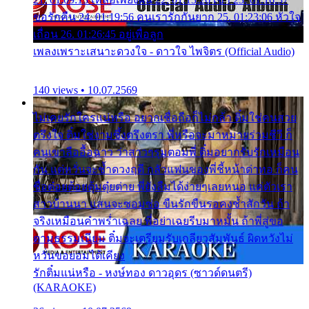
ขอรักคืน 24. 01:19:56 คนเรารักกันยาก 25. 01:23:06 หัวใจ
เถื่อน 26. 01:26:45 อยู่เพื่อลูก
เพลงเพราะเสนาะดวงใจ - ดาวใจ ไพจิตร (Official Audio)
140 views • 10.07.2569
ไม่เคยรักใครแน่หรือ อยากเชื่อถือก็ไม่กล้า ติ๋มใช่คนสวย
ตรึงใจ ติ๋มใช่งามซึ้งตรึงตรา พี่หรือจะมาหมายร่วมชีวี ก็
คนเขาลืออื้อฉาว ว่าสาวๆรุมตอมพี่ ติ๋มอยากรับรักเหมือน
กัน แต่หวั่นจะช้ำดวงฤดี กลัวแฟนของพี่ชี้หน้าด่าทอ ก็คน
ชื่อต๋อยต้อยตุ้มตุ๋ยต่าย พี่ยังลืมได้ง่ายๆเลยหนอ แค่ตัวเรา
สาวบ้านนา แสนจะซอมซ่อ ขืนรักขืนรอคงช้ำสักวัน ถ้า
จริงเหมือนคำพร่ำเฉลย พี่อย่าเฉยรีบมาหมั้น ถ้าพี่สู่ขอ
ตามธรรมเนียม ติ๋มจะเตรียมรับเกลียวสัมพันธ์ ผิดหวังไม่
หวั่นขอยอมได้เคียง
รักติ๋มแน่หรือ - หงษ์ทอง ดาวอุดร (ซาวด์ดนตรี)
(KARAOKE)