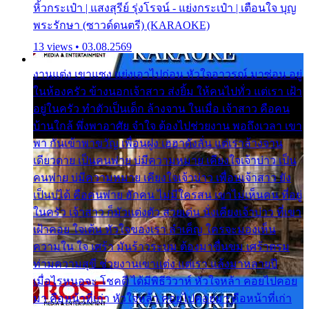
หิ้วกระเป๋า | แสงสุรีย์ รุ่งโรจน์ - แย่งกระเป๋า | เตือนใจ บุญ
พระรักษา (ซาวด์ดนตรี) (KARAOKE)
13 views • 03.08.2569
งานแต่ง เขาแซง แย่งเอาไปก่อน หัวใจอาวรณ์ มาซ่อน อยู่
ในห้องครัว ข้างนอกเจ้าสาว ส่งยิ้ม ให้คนไปทั่ว แต่เรา เฝ้า
อยู่ในครัว ทำตัวเป็นเด็ก ล้างจาน ในเมื่อ เจ้าสาว คือคน
บ้านใกล้ พึ่งพาอาศัย จำใจ ต้องไปช่วยงาน พอถึงเวลา เขา
พา กันเข้าพาขวัญ เพื่อนฝูง เฮฮาดังลั่น แต่เราล้างจาน
เดียวดาย เป็นคนพ่าย บ่มีความหมาย เคียงใจเจ้าบ่าว เป็น
คนพ่าย บ่มีความหมาย เคียงใจเจ้าบ่าว เพื่อนเจ้าสาว ยัง
เป็นบ่ได้ คือคนพ่าย ฮักคน ไม่มีใครสน เขาไม่เห็นคน ที่อยู่
ในครัว เจ้าสาว ก็มัวแต่งตัว สวยเด่น นั่งเคียงเจ้าบ่าว ที่เขา
เฝ้าคอย ใจเต้น หัวใจของเรา ลำเค็ญ ใครจะมองเห็น
ความใน ใจ เศร้า มันร้าวระบม ต้องมาขื่นขม เศร้าตรม
ท่ามความสุขี ช่วยงานเขาแต่ง แต่เรา แล้งมาหลายปี
เมื่อไรหนอจะ โชคดี ได้มีพิธีวิวาห์ หัวใจหล้า คอยไปคอย
มา คือหน้าที่เก่า หัวใจหล้า คอยไปคอยมา คือหน้าที่เก่า