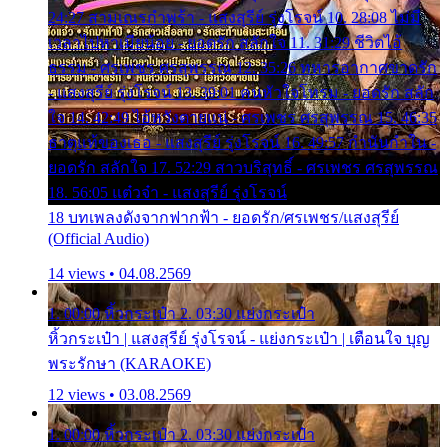
24:27 สามเณรกำพร้า - แสงสุรีย์ รุ่งโรจน์ 10. 28:08 ไม่มี
เวลาไปหาเมียน้อย - ยอดรัก สลักใจ 11. 31:29 ชีวิตไอ้
ธรรม - ศรเพชร ศรสุพรรณ 12. 35:26 ทหารอากาศขาดรัก
- แสงสุรีย์ รุ่งโรจน์ 13. 39:01 คนหัวใจโทรม - ยอดรัก สลัก
ใจ 14. 42:49 ไอ้หวังตายแน่ - ศรเพชร ศรสุพรรณ 15. 46:35
ธาตุแท้ของเธอ - แสงสุรีย์ รุ่งโรจน์ 16. 49:57 กำนันกำใน -
ยอดรัก สลักใจ 17. 52:29 สาวบริสุทธิ์ - ศรเพชร ศรสุพรรณ
18. 56:05 แต๋วจ๋า - แสงสุรีย์ รุ่งโรจน์
18 บทเพลงดังจากฟากฟ้า - ยอดรัก/ศรเพชร/แสงสุรีย์
(Official Audio)
14 views • 04.08.2569
1. 00:00 หิ้วกระเป๋า 2. 03:30 แย่งกระเป๋า
หิ้วกระเป๋า | แสงสุรีย์ รุ่งโรจน์ - แย่งกระเป๋า | เตือนใจ บุญ
พระรักษา (KARAOKE)
12 views • 03.08.2569
1. 00:00 หิ้วกระเป๋า 2. 03:30 แย่งกระเป๋า