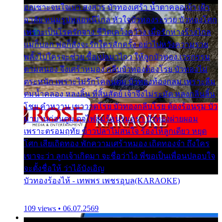
ออเซาะจนใจเบา สงสาร บัวทองเศร้า น้ำตาคลอเบ้า เฝ้า
อาลัย หนุ่มรูปหล่อหนีไกล หัวใจบัวทองระรวย บัวทองโศก
เพราะเป็นโรครักจาง ชีวิตเคว้งคว้าง เมื่อรักห่างร้างไกล
แม่ก็บอก พ่อก็สั่งจะรักใครสักครั้ง อย่าไปหวังความรวย
พลั้งไปใครจะช่วย ซื้อเปลมาไกว ให้ลูกบัวทอง เวรกรรม
ตามสนอง จึงเศร้าหมอง กลีบบัวทองต้องโรย บัวทองไม่
ตระหนัก เพราะไม่รักโคลนตม บัวทองท้องกลม เพราะลืม
ตมน้ำคลอง หลงลิ้น ที่สิ้นสัตย์ เจ้าจึงไม่ระมัด หลงกลิ่นลิ้น
โชย คำหวาน เขาวาดโรย บัวทองกลีบโรย ต้องร้อนรุม บัว
มาบานก่อนตูม ดุจไฟสุมร้อนรุมอุรา บัวทองผ่ายผอม
เพราะตรอมฤทัย ข้าวปลาไม่สนใจ ร้องไห้ลูกเดียว หยุด
โศก เสียเถิดทอง พักความเศร้าหมอง เถิดทองจ๋า ถึงใคร
เขาจะว่า ลูกเจ้าเกิดมา จะชื่อว่าไง พี่ขอเป็นเพื่อนปลอบใจ
จะตั้งชื่อให้ ว่าไอ้บังเอิญ
บัวทองร้องไห้ - เทพพร เพชรอุบล(KARAOKE)
109 views • 06.07.2569