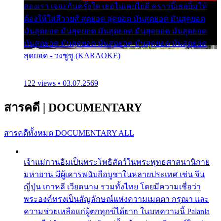
สองเรา เจอะกันครั้งใด เธอไม่เคยไยดี คราวนี้เธอยิ้มให้
ต้องให้ใส่ลีวายส์ สุดยอด สุดยอด มันสุดยอด มันสุดยอด
มันสุดยอด มันสุดยอด มันสุดยอด มันสุดยอด มันสุดยอด
มันสุดยอด มันสุดยอด มันสุดยอด มันสุดยอด มันสุดยอด
สุดยอด - วงซูซู (KARAOKE)
122 views • 03.07.2569
สารคดี
|
DOCUMENTARY
สารคดีทั้งหมด
DOCUMENTARY ALL
เจ้าแม่กวนอิมเป็นพระโพธิสัตว์ในพระพุทธศาสนานิกาย
มหายาน มีผู้เคารพนับถือบูชาในหลายประเทศ เช่น จีน
ญี่ปุ่น เกาหลี เวียดนาม รวมทั้งไทย โดยมีความเชื่อว่า
พระองค์ทรงเป็นสัญลักษณ์แห่งความเมตตา กรุณา และ
ความช่วยเหลือแก่ผู้ตกทุกข์ได้ยาก ในบทความนี้ Palanla