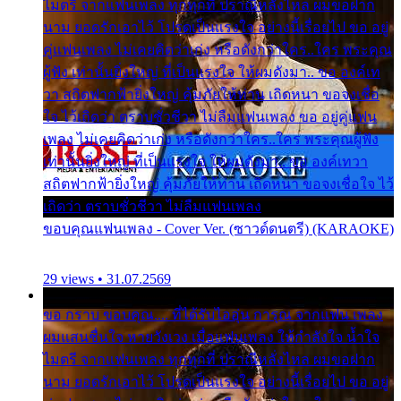
ไมตรี จากแฟนเพลง ทุกทุกที่ ปราณีหลั่งไหล ผมขอฝาก
นาม ยอดรักเอาไว้ โปรดเป็นแรงใจ อย่างนี้เรื่อยไป ขอ อยู่
คู่แฟนเพลง ไม่เคยคิดว่าเก่ง หรือดังกว่าใคร..ใคร พระคุณ
ผู้ฟัง เท่านั้นยิ่งใหญ่ ที่เป็นแรงใจ ให้ผมดังมา.. ขอ องค์เท
วา สถิตฟากฟ้ายิ่งใหญ่ คุ้มภัยให้ท่าน เถิดหนา ขอจงเชื่อ
ใจ ไว้เถิดว่า ตราบชั่วชีวา ไม่ลืมแฟนเพลง ขอ อยู่คู่แฟน
เพลง ไม่เคยคิดว่าเก่ง หรือดังกว่าใคร..ใคร พระคุณผู้ฟัง
เท่านั้นยิ่งใหญ่ ที่เป็นแรงใจ ให้ผมดังมา.. ขอ องค์เทวา
สถิตฟากฟ้ายิ่งใหญ่ คุ้มภัยให้ท่าน เถิดหนา ขอจงเชื่อใจ ไว้
เถิดว่า ตราบชั่วชีวา ไม่ลืมแฟนเพลง
ขอบคุณแฟนเพลง - Cover Ver. (ซาวด์ดนตรี) (KARAOKE)
29 views • 31.07.2569
ขอ กราบ ขอบคุณ.... ที่ได้รับไออุ่น การุณ จากแฟน เพลง
ผมแสนชื่นใจ หายวังเวง เมื่อแฟนเพลง ให้กำลังใจ น้ำใจ
ไมตรี จากแฟนเพลง ทุกทุกที่ ปราณีหลั่งไหล ผมขอฝาก
นาม ยอดรักเอาไว้ โปรดเป็นแรงใจ อย่างนี้เรื่อยไป ขอ อยู่