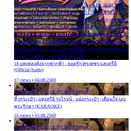
24:27 สามเณรกำพร้า - แสงสุรีย์ รุ่งโรจน์ 10. 28:08 ไม่มี
เวลาไปหาเมียน้อย - ยอดรัก สลักใจ 11. 31:29 ชีวิตไอ้
ธรรม - ศรเพชร ศรสุพรรณ 12. 35:26 ทหารอากาศขาดรัก
- แสงสุรีย์ รุ่งโรจน์ 13. 39:01 คนหัวใจโทรม - ยอดรัก สลัก
ใจ 14. 42:49 ไอ้หวังตายแน่ - ศรเพชร ศรสุพรรณ 15. 46:35
ธาตุแท้ของเธอ - แสงสุรีย์ รุ่งโรจน์ 16. 49:57 กำนันกำใน -
ยอดรัก สลักใจ 17. 52:29 สาวบริสุทธิ์ - ศรเพชร ศรสุพรรณ
18. 56:05 แต๋วจ๋า - แสงสุรีย์ รุ่งโรจน์
18 บทเพลงดังจากฟากฟ้า - ยอดรัก/ศรเพชร/แสงสุรีย์
(Official Audio)
17 views • 04.08.2569
1. 00:00 หิ้วกระเป๋า 2. 03:30 แย่งกระเป๋า
หิ้วกระเป๋า | แสงสุรีย์ รุ่งโรจน์ - แย่งกระเป๋า | เตือนใจ บุญ
พระรักษา (KARAOKE)
16 views • 03.08.2569
1. 00:00 หิ้วกระเป๋า 2. 03:30 แย่งกระเป๋า