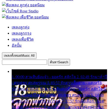
เพลงลูกทุ่ง
เพลงลูกกรุง
เพลงเพื่อชีวิต
อัลบั้ม
เพลงทั้งหมด
Music All
ค้นหา
Search
1. 00:00 สามสิบยังแจ๋ว - ยอดรัก สลักใจ 2. 02:49 รักมาห้าปี
- ศรเพชร ศรสุพรรณ 3. 05:57 รักสาวเสื้อลาย - แสงสุรีย์
รุ่งโรจน์ 4. 09:51 รักสะท้านดินสะเทือน - ยอดรัก สลักใจ 5.
12:23 มอเตอร์ไซค์ทำหล่น - ศรเพชร ศรสุพรรณ 6. 14:49
หิ้วกระเป๋า - แสงสุรีย์ รุ่งโรจน์ 7. 17:57 รักเผื่อเลือก - ยอด
รัก สลักใจ 8. 21:21 น้ำตาไอ้หนุ่ม - ศรเพชร ศรสุพรรณ 9.