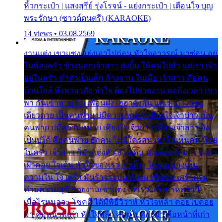
หิ้วกระเป๋า | แสงสุรีย์ รุ่งโรจน์ - แย่งกระเป๋า | เตือนใจ บุญ
พระรักษา (ซาวด์ดนตรี) (KARAOKE)
14 views • 03.08.2569
งานแต่ง เขาแซง แย่งเอาไปก่อน หัวใจอาวรณ์ มาซ่อน อยู่
ในห้องครัว ข้างนอกเจ้าสาว ส่งยิ้ม ให้คนไปทั่ว แต่เรา เฝ้า
อยู่ในครัว ทำตัวเป็นเด็ก ล้างจาน ในเมื่อ เจ้าสาว คือคน
บ้านใกล้ พึ่งพาอาศัย จำใจ ต้องไปช่วยงาน พอถึงเวลา เขา
พา กันเข้าพาขวัญ เพื่อนฝูง เฮฮาดังลั่น แต่เราล้างจาน
เดียวดาย เป็นคนพ่าย บ่มีความหมาย เคียงใจเจ้าบ่าว เป็น
คนพ่าย บ่มีความหมาย เคียงใจเจ้าบ่าว เพื่อนเจ้าสาว ยัง
เป็นบ่ได้ คือคนพ่าย ฮักคน ไม่มีใครสน เขาไม่เห็นคน ที่อยู่
ในครัว เจ้าสาว ก็มัวแต่งตัว สวยเด่น นั่งเคียงเจ้าบ่าว ที่เขา
เฝ้าคอย ใจเต้น หัวใจของเรา ลำเค็ญ ใครจะมองเห็น
ความใน ใจ เศร้า มันร้าวระบม ต้องมาขื่นขม เศร้าตรม
ท่ามความสุขี ช่วยงานเขาแต่ง แต่เรา แล้งมาหลายปี
เมื่อไรหนอจะ โชคดี ได้มีพิธีวิวาห์ หัวใจหล้า คอยไปคอย
มา คือหน้าที่เก่า หัวใจหล้า คอยไปคอยมา คือหน้าที่เก่า