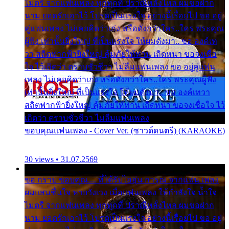
ไมตรี จากแฟนเพลง ทุกทุกที่ ปราณีหลั่งไหล ผมขอฝาก
นาม ยอดรักเอาไว้ โปรดเป็นแรงใจ อย่างนี้เรื่อยไป ขอ อยู่
คู่แฟนเพลง ไม่เคยคิดว่าเก่ง หรือดังกว่าใคร..ใคร พระคุณ
ผู้ฟัง เท่านั้นยิ่งใหญ่ ที่เป็นแรงใจ ให้ผมดังมา.. ขอ องค์เท
วา สถิตฟากฟ้ายิ่งใหญ่ คุ้มภัยให้ท่าน เถิดหนา ขอจงเชื่อ
ใจ ไว้เถิดว่า ตราบชั่วชีวา ไม่ลืมแฟนเพลง ขอ อยู่คู่แฟน
เพลง ไม่เคยคิดว่าเก่ง หรือดังกว่าใคร..ใคร พระคุณผู้ฟัง
เท่านั้นยิ่งใหญ่ ที่เป็นแรงใจ ให้ผมดังมา.. ขอ องค์เทวา
สถิตฟากฟ้ายิ่งใหญ่ คุ้มภัยให้ท่าน เถิดหนา ขอจงเชื่อใจ ไว้
เถิดว่า ตราบชั่วชีวา ไม่ลืมแฟนเพลง
ขอบคุณแฟนเพลง - Cover Ver. (ซาวด์ดนตรี) (KARAOKE)
30 views • 31.07.2569
ขอ กราบ ขอบคุณ.... ที่ได้รับไออุ่น การุณ จากแฟน เพลง
ผมแสนชื่นใจ หายวังเวง เมื่อแฟนเพลง ให้กำลังใจ น้ำใจ
ไมตรี จากแฟนเพลง ทุกทุกที่ ปราณีหลั่งไหล ผมขอฝาก
นาม ยอดรักเอาไว้ โปรดเป็นแรงใจ อย่างนี้เรื่อยไป ขอ อยู่