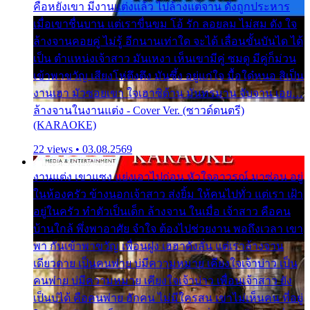
คือหยังเขา มีงานแต่งแล้ว ไปล้างแต่จาน ดั่งถูกประหาร
เมื่อเขาชื่นบาน แต่เราขื่นขม โอ้ รัก ลอยลม ไม่สม ดัง ใจ
ล้างจานคอยคู่ ไม่รู้ อีกนานเท่าใด จะได้ เลื่อนขั้นบันได ได้
เป็น ตำแหน่งเจ้าสาว มันเหงา เห็นเขามีคู่ ซมดู มีคู่ก็ม่วน
เข้าพาขวัญ เสียงโห่ตึงตึง มันซึ้ง อยู่แก่ใจ มื้อใด๋หนอ สิเป็น
งานเฮา มัวซอยเขา ใจเฮาซิด้าน มันทรมาน จับจาน เอย…
ล้างจานในงานแต่ง - Cover Ver. (ซาวด์ดนตรี)
(KARAOKE)
22 views • 03.08.2569
งานแต่ง เขาแซง แย่งเอาไปก่อน หัวใจอาวรณ์ มาซ่อน อยู่
ในห้องครัว ข้างนอกเจ้าสาว ส่งยิ้ม ให้คนไปทั่ว แต่เรา เฝ้า
อยู่ในครัว ทำตัวเป็นเด็ก ล้างจาน ในเมื่อ เจ้าสาว คือคน
บ้านใกล้ พึ่งพาอาศัย จำใจ ต้องไปช่วยงาน พอถึงเวลา เขา
พา กันเข้าพาขวัญ เพื่อนฝูง เฮฮาดังลั่น แต่เราล้างจาน
เดียวดาย เป็นคนพ่าย บ่มีความหมาย เคียงใจเจ้าบ่าว เป็น
คนพ่าย บ่มีความหมาย เคียงใจเจ้าบ่าว เพื่อนเจ้าสาว ยัง
เป็นบ่ได้ คือคนพ่าย ฮักคน ไม่มีใครสน เขาไม่เห็นคน ที่อยู่