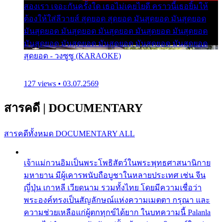
สองเรา เจอะกันครั้งใด เธอไม่เคยไยดี คราวนี้เธอยิ้มให้
ต้องให้ใส่ลีวายส์ สุดยอด สุดยอด มันสุดยอด มันสุดยอด
มันสุดยอด มันสุดยอด มันสุดยอด มันสุดยอด มันสุดยอด
มันสุดยอด มันสุดยอด มันสุดยอด มันสุดยอด มันสุดยอด
สุดยอด - วงซูซู (KARAOKE)
127 views • 03.07.2569
สารคดี
|
DOCUMENTARY
สารคดีทั้งหมด
DOCUMENTARY ALL
เจ้าแม่กวนอิมเป็นพระโพธิสัตว์ในพระพุทธศาสนานิกาย
มหายาน มีผู้เคารพนับถือบูชาในหลายประเทศ เช่น จีน
ญี่ปุ่น เกาหลี เวียดนาม รวมทั้งไทย โดยมีความเชื่อว่า
พระองค์ทรงเป็นสัญลักษณ์แห่งความเมตตา กรุณา และ
ความช่วยเหลือแก่ผู้ตกทุกข์ได้ยาก ในบทความนี้ Palanla