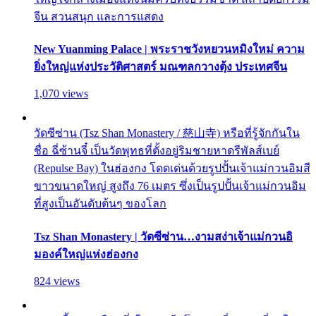
จีน สวนสนุก และการแสดง
New Yuanming Palace | พระราชวังหยวนหมิงใหม่ ความ
ยิ่งใหญ่แห่งประวัติศาสตร์ มณฑลกวางตุ้ง ประเทศจีน
1,070 views
วัดซีซ่าน (Tsz Shan Monastery / 慈山寺) หรือที่รู้จักกันใน
ชื่อ ฉี่ซ้านจี๋ เป็นวัดพุทธที่ตั้งอยู่ริมชายหาดรีพัลส์เบย์
(Repulse Bay) ในฮ่องกง โดดเด่นด้วยรูปปั้นเจ้าแม่กวนอิมสี
ขาวขนาดใหญ่ สูงถึง 76 เมตร ซึ่งเป็นรูปปั้นเจ้าแม่กวนอิม
ที่สูงเป็นอันดับต้นๆ ของโลก
Tsz Shan Monastery | วัดซีซ่าน…งามสง่าเจ้าแม่กวนอิ
มองค์ใหญ่แห่งฮ่องกง
824 views