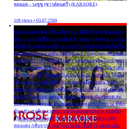
สุดยอด - วงซูซู (ซาวด์ดนตรี) (KARAOKE)
118 views • 03.07.2569
พ่อส่งเงินสามพัน ให้ฉันเรียนราม ได้อีกสักสามพัน ฉันคง
บ๊าย บาย จะไปซื้อกางเกงยีนส์ ลีวายส์มาใส่ เพราะเราเป็น
เด็กใต้ ลีวายส์อย่างเดียว อยากจะโชว์ถึงหิวโซ เด็กใต้ก็ไม่
หวั่น ตกตัวละหลายพัน กัดฟันซื้อมา ให้เด็กเทพเหลียวมอง
และต้องรู้ว่า เด็กใต้ไม่ธรรมดา แต่สุดยอด เดินโยกย้ายเย
ยวน กวนโอ๊ยพอได้ เพราะว่านุ่งลีวายส์ ตัวใหม่ใส่มา เดิน
เข้ามหาลัย จิ๊กโก๊มองหน้า ท่าจะมีปัญหา ไม่พอใจ ได้เป็น
เรื่องแน่นอน แต่ฉันไม่หวั่น เลยแหลงใต้ถามมัน ว่ามัน
พรั่นพรือ มันตอบว่าไม่พรื่อ เปลี่ยนเป็นยิ้มให้ เจอะเด็กใต้
ด้วยกัน ก็เลยรอด สุดยอด สุดยอด สุดยอด มันสุดยอด สุด
ยอด สุดยอด สุดยอด มันสุดยอด แอบหลงรักสาวราม ที่พัก
ห้องเช่า เธอผิวขาวผมยาว ปากแดงแหลงกลาง ถูกสเป็ก
จริงเธอ อยู่ห้องข้างข้าง อยากเข้าไปแหลงกลาง กลัว
ทองแดง กลับจากรามมาเจอ เธอมาซื้อข้าว แต่ก่อนนั้น