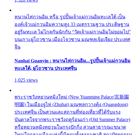
หนานไห่กวนอิม หรือ รูปปั้นเจ้าแม่กวนอิมทะเลใต้ เป็น
องค์เจ้าแม่กวนอิมความสูง 33 เมตรรวมฐาน ประดิษฐาน
อยู่ริมทะเล ไม่ไกลกันนักกับ “วัดเจ้าแม่กวนอิมไม่ยอมไป”
บนเกาะผู่โถวซาน เมืองโจวซาน มณฑลเจ้อเจียง ประเทศ
จีน
Nanhai Guanyin : หนานไห่กวนอิม...รูปปั้นเจ้าแม่กวนอิม
ทะเลใต้, ผู่โถวซาน ประเทศจีน
1,025 views
พระราชวังหยวนหมิงใหม่ (New Yuanming Palace/宮新園
明園) ในเมืองจูไห่ (Zhuhai) มณฑลกวางตุ้ง (Quangdong)
ประเทศจีน เป็นสวนและสถานที่ท่องเที่ยวที่ได้รับแรง
บันดาลใจจากพระราชวังฤดูร้อนเก่า (Old Summer Palace)
หรือหยวนหมิงหยวนในกรุงปักกิ่ง สวนสาธารณะขนาด
ใหญ่ใจกลางเมืองแห่งนี้มีครบทั้งธรรมชาติ สถาปัตยกรรม