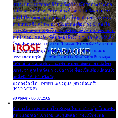
เพราะเป็นโรครักจาง ชีวิตเคว้งคว้าง เมื่อรักห่างร้างไกล
แม่ก็บอก พ่อก็สั่งจะรักใครสักครั้ง อย่าไปหวังความรวย
พลั้งไปใครจะช่วย ซื้อเปลมาไกว ให้ลูกบัวทอง เวรกรรม
ตามสนอง จึงเศร้าหมอง กลีบบัวทองต้องโรย บัวทองไม่
ตระหนัก เพราะไม่รักโคลนตม บัวทองท้องกลม เพราะลืม
ตมน้ำคลอง หลงลิ้น ที่สิ้นสัตย์ เจ้าจึงไม่ระมัด หลงกลิ่นลิ้น
โชย คำหวาน เขาวาดโรย บัวทองกลีบโรย ต้องร้อนรุม บัว
มาบานก่อนตูม ดุจไฟสุมร้อนรุมอุรา บัวทองผ่ายผอม
เพราะตรอมฤทัย ข้าวปลาไม่สนใจ ร้องไห้ลูกเดียว หยุด
โศก เสียเถิดทอง พักความเศร้าหมอง เถิดทองจ๋า ถึงใคร
เขาจะว่า ลูกเจ้าเกิดมา จะชื่อว่าไง พี่ขอเป็นเพื่อนปลอบใจ
จะตั้งชื่อให้ ว่าไอ้บังเอิญ
บัวทองร้องไห้ - เทพพร เพชรอุบล (ซาวด์ดนตรี)
(KARAOKE)
90 views • 06.07.2569
บัวทองโศก เพราะเป็นโรครักรุม ในอกกลัดกลุ้ม โดนแฟน
หนุ่มหลอกเอา เขารวย และรูปหล่อ มาพะเน้าพะนอ