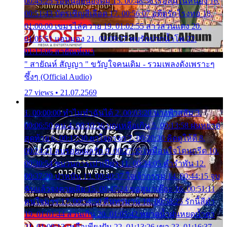
00:45:25 รอหน่อยน้องติ๋ม 15. 00:48:56 เรือล่มในหนอง 16.
00:51:43 บัตรเชิญสีเลือด 17. 00:56:07 อดีตรักโรงทอ 18.
01:00:00 เขมรไล่ควาย 19. 01:02:55 สาวสวนแตง 20.
01:05:51 แอบมอง 21. 01:09:27 พบรักปากน้ำโพ 22.
01:13:06 สายัณห์เมา
" สายัณห์ สัญญา " ขวัญใจคนเดิม - รวมเพลงดังเพราะๆ
ซึ้งๆ (Official Audio)
27 views • 21.07.2569
1. 00:00:00 ทำไมทำฉันได้ 2. 00:03:20 นางฟ้าสลัม 3.
00:06:50 คน 4. 00:10:36 บุญเหลือเกิน 5. 00:13:58 ฝนหยาด
สุดท้าย 6. 00:17:30 ยาใจยาจก 7. 00:20:30 คิดดูให้ดี 8.
00:24:21 ลบรอยแผลรัก 9. 00:27:35 เหมือนใจโดนกรีด 10.
00:30:54 ขบวนการเปาเปียว 11. 00:34:05 คำรำพัน 12.
00:37:20 ปาหนัน 13. 00:40:37 ใจเจ้ากรรม 14. 00:44:15 จูบ
ฉันแล้วจงตายเสีย 15. 00:47:24 ขอสูมาเต๊อะ 16. 00:51:11
คนใจมาร 17. 00:54:50 คืนทรมาน 18. 00:58:25 รักนี้สีดำ
19. 01:01:44 ส่วนเกิน 20. 01:05:42 หยาดน้ำฝนหยดน้ำตา
21. 01:09:13 เหลือเพียงฝัน 22. 01:13:26 เขา 23. 01:16:37