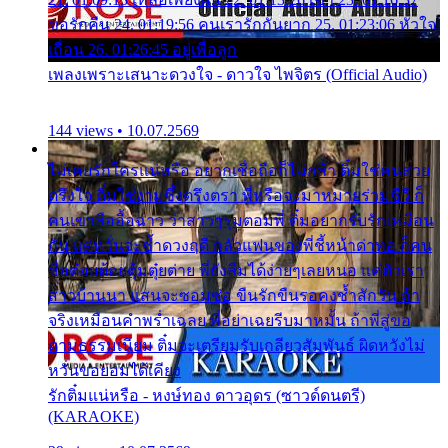
ขอรักคืน 24. 01:19:56 คนเรารักกันยาก 25. 01:23:06 หัวใจ
เถื่อน 26. 01:26:45 อยู่เพื่อลูก
เพลงเพราะเสนาะดวงใจ - ดาวใจ ไพจิตร (Official Audio)
144 views • 10.07.2569
ไม่เคยรักใครแน่หรือ อยากเชื่อถือก็ไม่กล้า ติ๋มใช่คนสวย
ตรึงใจ ติ๋มใช่งามซึ้งตรึงตรา พี่หรือจะมาหมายร่วมชีวี ก็
คนเขาลืออื้อฉาว ว่าสาวๆรุมตอมพี่ ติ๋มอยากรับรักเหมือน
กัน แต่หวั่นจะช้ำดวงฤดี กลัวแฟนของพี่ชี้หน้าด่าทอ ก็คน
ชื่อต๋อยต้อยตุ้มตุ๋ยต่าย พี่ยังลืมได้ง่ายๆเลยหนอ แค่ตัวเรา
สาวบ้านนา แสนจะซอมซ่อ ขืนรักขืนรอคงช้ำสักวัน ถ้า
จริงเหมือนคำพร่ำเฉลย พี่อย่าเฉยรีบมาหมั้น ถ้าพี่สู่ขอ
ตามธรรมเนียม ติ๋มจะเตรียมรับเกลียวสัมพันธ์ ผิดหวังไม่
หวั่นขอยอมได้เคียง
รักติ๋มแน่หรือ - หงษ์ทอง ดาวอุดร (ซาวด์ดนตรี)
(KARAOKE)