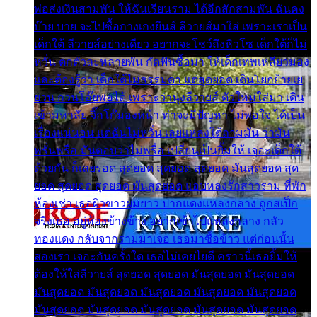
พ่อส่งเงินสามพัน ให้ฉันเรียนราม ได้อีกสักสามพัน ฉันคง
บ๊าย บาย จะไปซื้อกางเกงยีนส์ ลีวายส์มาใส่ เพราะเราเป็น
เด็กใต้ ลีวายส์อย่างเดียว อยากจะโชว์ถึงหิวโซ เด็กใต้ก็ไม่
หวั่น ตกตัวละหลายพัน กัดฟันซื้อมา ให้เด็กเทพเหลียวมอง
และต้องรู้ว่า เด็กใต้ไม่ธรรมดา แต่สุดยอด เดินโยกย้ายเย
ยวน กวนโอ๊ยพอได้ เพราะว่านุ่งลีวายส์ ตัวใหม่ใส่มา เดิน
เข้ามหาลัย จิ๊กโก๊มองหน้า ท่าจะมีปัญหา ไม่พอใจ ได้เป็น
เรื่องแน่นอน แต่ฉันไม่หวั่น เลยแหลงใต้ถามมัน ว่ามัน
พรั่นพรือ มันตอบว่าไม่พรื่อ เปลี่ยนเป็นยิ้มให้ เจอะเด็กใต้
ด้วยกัน ก็เลยรอด สุดยอด สุดยอด สุดยอด มันสุดยอด สุด
ยอด สุดยอด สุดยอด มันสุดยอด แอบหลงรักสาวราม ที่พัก
ห้องเช่า เธอผิวขาวผมยาว ปากแดงแหลงกลาง ถูกสเป็ก
จริงเธอ อยู่ห้องข้างข้าง อยากเข้าไปแหลงกลาง กลัว
ทองแดง กลับจากรามมาเจอ เธอมาซื้อข้าว แต่ก่อนนั้น
สองเรา เจอะกันครั้งใด เธอไม่เคยไยดี คราวนี้เธอยิ้มให้
ต้องให้ใส่ลีวายส์ สุดยอด สุดยอด มันสุดยอด มันสุดยอด
มันสุดยอด มันสุดยอด มันสุดยอด มันสุดยอด มันสุดยอด
มันสุดยอด มันสุดยอด มันสุดยอด มันสุดยอด มันสุดยอด