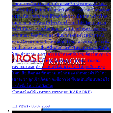
ออเซาะจนใจเบา สงสาร บัวทองเศร้า น้ำตาคลอเบ้า เฝ้า
อาลัย หนุ่มรูปหล่อหนีไกล หัวใจบัวทองระรวย บัวทองโศก
เพราะเป็นโรครักจาง ชีวิตเคว้งคว้าง เมื่อรักห่างร้างไกล
แม่ก็บอก พ่อก็สั่งจะรักใครสักครั้ง อย่าไปหวังความรวย
พลั้งไปใครจะช่วย ซื้อเปลมาไกว ให้ลูกบัวทอง เวรกรรม
ตามสนอง จึงเศร้าหมอง กลีบบัวทองต้องโรย บัวทองไม่
ตระหนัก เพราะไม่รักโคลนตม บัวทองท้องกลม เพราะลืม
ตมน้ำคลอง หลงลิ้น ที่สิ้นสัตย์ เจ้าจึงไม่ระมัด หลงกลิ่นลิ้น
โชย คำหวาน เขาวาดโรย บัวทองกลีบโรย ต้องร้อนรุม บัว
มาบานก่อนตูม ดุจไฟสุมร้อนรุมอุรา บัวทองผ่ายผอม
เพราะตรอมฤทัย ข้าวปลาไม่สนใจ ร้องไห้ลูกเดียว หยุด
โศก เสียเถิดทอง พักความเศร้าหมอง เถิดทองจ๋า ถึงใคร
เขาจะว่า ลูกเจ้าเกิดมา จะชื่อว่าไง พี่ขอเป็นเพื่อนปลอบใจ
จะตั้งชื่อให้ ว่าไอ้บังเอิญ
บัวทองร้องไห้ - เทพพร เพชรอุบล(KARAOKE)
111 views • 06.07.2569