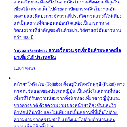
สวนอวี้หยวน คือหนึ่งในสวนจีนโบราณที่งดงามที่สุดใน
เซี่ยงไฮ้ เพราะเต็มไปด้วยสถาปัตยกรรมจีนโบราณอัน
งดงามและศิลปะการจัดสวนที่ประณีต สวนแห่งนี้ไม่เพียง
แต่เป็นสถานที่พักผ่อนหย่อนใจแต่ยังเป็นมรดกทาง
วัฒนธรรมที่สำคัญของจีนด้วยประวัติศาสตร์อันยาวนาน
กว่า 400 ปี
Yuyuan Garden : สวนอวี้หยวน จุดเช็กอินห้ามพลาดเมื่อ
มาเซี่ยงไฮ้ ประเทศจีน
1,304 views
หน้าผาโทจินโบ (Tojinbo) ตั้งอยู่ในจังหวัดฟุกุอิ (Fukui) ทาง
ภาคตะวันออกของประเทศญี่ปุ่น เป็นหนึ่งในสถานที่ท่อง
เที่ยวที่ได้รับความนิยมจากทั้งนักท่องเที่ยวชาวญี่ปุ่นและ
ชาวต่างชาติ ด้วยความงามของหน้าผาที่สูงชันและวิว
ทิวทัศน์ที่น่าทึ่ง และไม่เพียงแต่เป็นสถานที่ที่เต็มไปด้วย
ความงามจากธรรมชาติ แต่ยังแฝงไปด้วยตำนานและ
ความเชื่อที่ลึกซึ้งด้วย