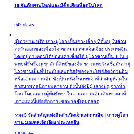
10 อันดับพระใหญ่และมีชื่อเสียงที่สุดในโลก
943 views
ผู่โถวซาน หรือ เกาะผู่โถว เป็นเกาะเล็กๆ ที่ตั้งอยู่ในส่วน
ตะวันออกของเมืองโจวซาน มณฑลเจ้อเจียง ประเทศจีน
โดยอยู่ทางตอนใต้ของนครเซี่ยงไฮ้ ผู่โถวซานเป็น 1 ใน 4
พุทธคีรีหรือภูเขาศักดิ์สิทธิ์ของจีน ชาวพุทธจีนเชื่อกันว่าผู่
โถวซานเป็นที่ประทับและตรัสรู้ของพระโพธิสัตว์กวนอิม
หรือเจ้าแม่กวนอิม ซึ่งเป็นหนึ่งในเทพเจ้าที่สำคัญที่สุดใน
ศาสนาพุทธนิกายมหายาน ดังนั้นจึงมีผู้แสวงบุญจากทั่ว
โลก โดยเฉพาะผู้ที่ศรัทธาในเจ้าแม่กวนอิมเดินทางมาที่
เกาะแห่งนี้เพื่อสักการะขอพรอยู่โดยตลอด
รวม 5 วัดสำคัญแห่งถิ่นกำเนิดเจ้าแม่กวนอิม | เกาะผู่โถว
ซาน มณฑลเจ้อเจียง ประเทศจีน
1,528 views