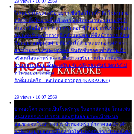
29 views • 10.07.2569
ไม่เคยรักใครแน่หรือ อยากเชื่อถือก็ไม่กล้า ติ๋มใช่คนสวย
ตรึงใจ ติ๋มใช่งามซึ้งตรึงตรา พี่หรือจะมาหมายร่วมชีวี ก็
คนเขาลืออื้อฉาว ว่าสาวๆรุมตอมพี่ ติ๋มอยากรับรักเหมือน
กัน แต่หวั่นจะช้ำดวงฤดี กลัวแฟนของพี่ชี้หน้าด่าทอ ก็คน
ชื่อต๋อยต้อยตุ้มตุ๋ยต่าย พี่ยังลืมได้ง่ายๆเลยหนอ แค่ตัวเรา
สาวบ้านนา แสนจะซอมซ่อ ขืนรักขืนรอคงช้ำสักวัน ถ้า
จริงเหมือนคำพร่ำเฉลย พี่อย่าเฉยรีบมาหมั้น ถ้าพี่สู่ขอ
ตามธรรมเนียม ติ๋มจะเตรียมรับเกลียวสัมพันธ์ ผิดหวังไม่
หวั่นขอยอมได้เคียง
รักติ๋มแน่หรือ - หงษ์ทอง ดาวอุดร (KARAOKE)
29 views • 10.07.2569
บัวทองโศก เพราะเป็นโรครักรุม ในอกกลัดกลุ้ม โดนแฟน
หนุ่มหลอกเอา เขารวย และรูปหล่อ มาพะเน้าพะนอ
ออเซาะจนใจเบา สงสาร บัวทองเศร้า น้ำตาคลอเบ้า เฝ้า
อาลัย หนุ่มรูปหล่อหนีไกล หัวใจบัวทองระรวย บัวทองโศก