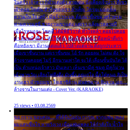
ในครัว เจ้าสาว ก็มัวแต่งตัว สวยเด่น นั่งเคียงเจ้าบ่าว ที่เขา
เฝ้าคอย ใจเต้น หัวใจของเรา ลำเค็ญ ใครจะมองเห็น
ความใน ใจ เศร้า มันร้าวระบม ต้องมาขื่นขม เศร้าตรม
ท่ามความสุขี ช่วยงานเขาแต่ง แต่เรา แล้งมาหลายปี
เมื่อไรหนอจะ โชคดี ได้มีพิธีวิวาห์ หัวใจหล้า คอยไปคอย
มา คือหน้าที่เก่า หัวใจหล้า คอยไปคอยมา คือหน้าที่เก่า
คือหยังเขา มีงานแต่งแล้ว ไปล้างแต่จาน ดั่งถูกประหาร
เมื่อเขาชื่นบาน แต่เราขื่นขม โอ้ รัก ลอยลม ไม่สม ดัง ใจ
ล้างจานคอยคู่ ไม่รู้ อีกนานเท่าใด จะได้ เลื่อนขั้นบันได ได้
เป็น ตำแหน่งเจ้าสาว มันเหงา เห็นเขามีคู่ ซมดู มีคู่ก็ม่วน
เข้าพาขวัญ เสียงโห่ตึงตึง มันซึ้ง อยู่แก่ใจ มื้อใด๋หนอ สิเป็น
งานเฮา มัวซอยเขา ใจเฮาซิด้าน มันทรมาน จับจาน เอย…
ล้างจานในงานแต่ง - Cover Ver. (KARAOKE)
25 views • 03.08.2569
ขอ กราบ ขอบคุณ.... ที่ได้รับไออุ่น การุณ จากแฟน เพลง
ผมแสนชื่นใจ หายวังเวง เมื่อแฟนเพลง ให้กำลังใจ น้ำใจ