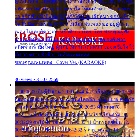
คู่แฟนเพลง ไม่เคยคิดว่าเก่ง หรือดังกว่าใคร..ใคร พระคุณ
ผู้ฟัง เท่านั้นยิ่งใหญ่ ที่เป็นแรงใจ ให้ผมดังมา.. ขอ องค์เท
วา สถิตฟากฟ้ายิ่งใหญ่ คุ้มภัยให้ท่าน เถิดหนา ขอจงเชื่อ
ใจ ไว้เถิดว่า ตราบชั่วชีวา ไม่ลืมแฟนเพลง ขอ อยู่คู่แฟน
เพลง ไม่เคยคิดว่าเก่ง หรือดังกว่าใคร..ใคร พระคุณผู้ฟัง
เท่านั้นยิ่งใหญ่ ที่เป็นแรงใจ ให้ผมดังมา.. ขอ องค์เทวา
สถิตฟากฟ้ายิ่งใหญ่ คุ้มภัยให้ท่าน เถิดหนา ขอจงเชื่อใจ ไว้
เถิดว่า ตราบชั่วชีวา ไม่ลืมแฟนเพลง
ขอบคุณแฟนเพลง - Cover Ver. (KARAOKE)
30 views • 31.07.2569
1. 00:00:00 ยินดีรับเดน 2. 00:03:44 น้ำตาอีสาน 3. 00:07:51
กิ่งทองใบหยก 4. 00:10:35 น้ำนิ่งไหลลึก 5. 00:13:49 ลานรัก
ลานเท 6. 00:17:06 จำใจจาก 7. 00:20:53 คืนฝนตก 8.
00:25:16 น้ำลงเดือนยี่ 9. 00:28:47 โสนน้อยเรือนงาม 10.
00:32:29 ตอไม้ที่ตายแล้ว 11. 00:35:41 น้ำกรดแช่เย็น 12.
00:39:08 อยากฟังซ้ำ 13. 00:42:32 รู้ว่าเขาหลอก 14.