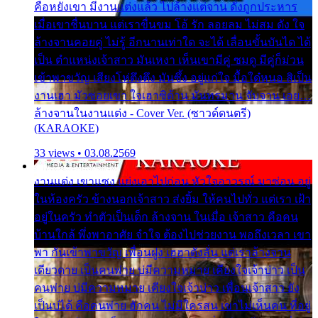
คือหยังเขา มีงานแต่งแล้ว ไปล้างแต่จาน ดั่งถูกประหาร
เมื่อเขาชื่นบาน แต่เราขื่นขม โอ้ รัก ลอยลม ไม่สม ดัง ใจ
ล้างจานคอยคู่ ไม่รู้ อีกนานเท่าใด จะได้ เลื่อนขั้นบันได ได้
เป็น ตำแหน่งเจ้าสาว มันเหงา เห็นเขามีคู่ ซมดู มีคู่ก็ม่วน
เข้าพาขวัญ เสียงโห่ตึงตึง มันซึ้ง อยู่แก่ใจ มื้อใด๋หนอ สิเป็น
งานเฮา มัวซอยเขา ใจเฮาซิด้าน มันทรมาน จับจาน เอย…
ล้างจานในงานแต่ง - Cover Ver. (ซาวด์ดนตรี)
(KARAOKE)
33 views • 03.08.2569
งานแต่ง เขาแซง แย่งเอาไปก่อน หัวใจอาวรณ์ มาซ่อน อยู่
ในห้องครัว ข้างนอกเจ้าสาว ส่งยิ้ม ให้คนไปทั่ว แต่เรา เฝ้า
อยู่ในครัว ทำตัวเป็นเด็ก ล้างจาน ในเมื่อ เจ้าสาว คือคน
บ้านใกล้ พึ่งพาอาศัย จำใจ ต้องไปช่วยงาน พอถึงเวลา เขา
พา กันเข้าพาขวัญ เพื่อนฝูง เฮฮาดังลั่น แต่เราล้างจาน
เดียวดาย เป็นคนพ่าย บ่มีความหมาย เคียงใจเจ้าบ่าว เป็น
คนพ่าย บ่มีความหมาย เคียงใจเจ้าบ่าว เพื่อนเจ้าสาว ยัง
เป็นบ่ได้ คือคนพ่าย ฮักคน ไม่มีใครสน เขาไม่เห็นคน ที่อยู่