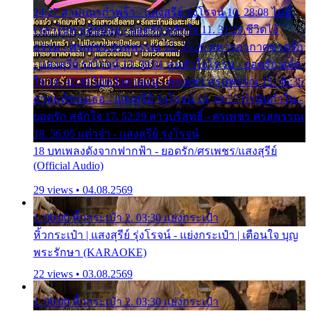
24:27 สามเณรกำพร้า - แสงสุรีย์ รุ่งโรจน์ 10. 28:08 ไม่มี
เวลาไปหาเมียน้อย - ยอดรัก สลักใจ 11. 31:29 ชีวิตไอ้
ธรรม - ศรเพชร ศรสุพรรณ 12. 35:26 ทหารอากาศขาดรัก
- แสงสุรีย์ รุ่งโรจน์ 13. 39:01 คนหัวใจโทรม - ยอดรัก สลัก
ใจ 14. 42:49 ไอ้หวังตายแน่ - ศรเพชร ศรสุพรรณ 15. 46:35
ธาตุแท้ของเธอ - แสงสุรีย์ รุ่งโรจน์ 16. 49:57 กำนันกำใน -
ยอดรัก สลักใจ 17. 52:29 สาวบริสุทธิ์ - ศรเพชร ศรสุพรรณ
18. 56:05 แต๋วจ๋า - แสงสุรีย์ รุ่งโรจน์
18 บทเพลงดังจากฟากฟ้า - ยอดรัก/ศรเพชร/แสงสุรีย์
(Official Audio)
29 views • 04.08.2569
1. 00:00 หิ้วกระเป๋า 2. 03:30 แย่งกระเป๋า
หิ้วกระเป๋า | แสงสุรีย์ รุ่งโรจน์ - แย่งกระเป๋า | เตือนใจ บุญ
พระรักษา (KARAOKE)
22 views • 03.08.2569
1. 00:00 หิ้วกระเป๋า 2. 03:30 แย่งกระเป๋า