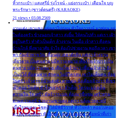
หิ้วกระเป๋า | แสงสุรีย์ รุ่งโรจน์ - แย่งกระเป๋า | เตือนใจ บุญ
พระรักษา (ซาวด์ดนตรี) (KARAOKE)
21 views • 03.08.2569
งานแต่ง เขาแซง แย่งเอาไปก่อน หัวใจอาวรณ์ มาซ่อน อยู่
ในห้องครัว ข้างนอกเจ้าสาว ส่งยิ้ม ให้คนไปทั่ว แต่เรา เฝ้า
อยู่ในครัว ทำตัวเป็นเด็ก ล้างจาน ในเมื่อ เจ้าสาว คือคน
บ้านใกล้ พึ่งพาอาศัย จำใจ ต้องไปช่วยงาน พอถึงเวลา เขา
พา กันเข้าพาขวัญ เพื่อนฝูง เฮฮาดังลั่น แต่เราล้างจาน
เดียวดาย เป็นคนพ่าย บ่มีความหมาย เคียงใจเจ้าบ่าว เป็น
คนพ่าย บ่มีความหมาย เคียงใจเจ้าบ่าว เพื่อนเจ้าสาว ยัง
เป็นบ่ได้ คือคนพ่าย ฮักคน ไม่มีใครสน เขาไม่เห็นคน ที่อยู่
ในครัว เจ้าสาว ก็มัวแต่งตัว สวยเด่น นั่งเคียงเจ้าบ่าว ที่เขา
เฝ้าคอย ใจเต้น หัวใจของเรา ลำเค็ญ ใครจะมองเห็น
ความใน ใจ เศร้า มันร้าวระบม ต้องมาขื่นขม เศร้าตรม
ท่ามความสุขี ช่วยงานเขาแต่ง แต่เรา แล้งมาหลายปี
เมื่อไรหนอจะ โชคดี ได้มีพิธีวิวาห์ หัวใจหล้า คอยไปคอย
มา คือหน้าที่เก่า หัวใจหล้า คอยไปคอยมา คือหน้าที่เก่า