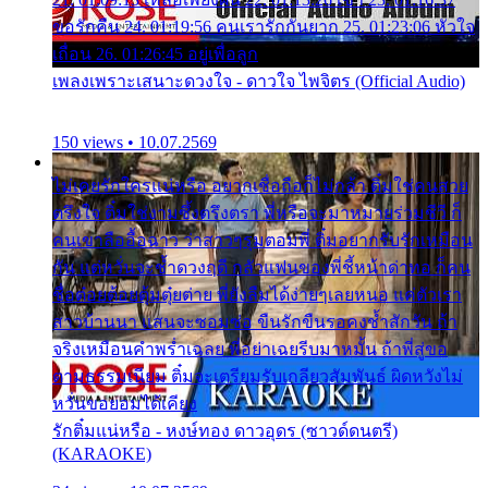
ขอรักคืน 24. 01:19:56 คนเรารักกันยาก 25. 01:23:06 หัวใจ
เถื่อน 26. 01:26:45 อยู่เพื่อลูก
เพลงเพราะเสนาะดวงใจ - ดาวใจ ไพจิตร (Official Audio)
150 views • 10.07.2569
ไม่เคยรักใครแน่หรือ อยากเชื่อถือก็ไม่กล้า ติ๋มใช่คนสวย
ตรึงใจ ติ๋มใช่งามซึ้งตรึงตรา พี่หรือจะมาหมายร่วมชีวี ก็
คนเขาลืออื้อฉาว ว่าสาวๆรุมตอมพี่ ติ๋มอยากรับรักเหมือน
กัน แต่หวั่นจะช้ำดวงฤดี กลัวแฟนของพี่ชี้หน้าด่าทอ ก็คน
ชื่อต๋อยต้อยตุ้มตุ๋ยต่าย พี่ยังลืมได้ง่ายๆเลยหนอ แค่ตัวเรา
สาวบ้านนา แสนจะซอมซ่อ ขืนรักขืนรอคงช้ำสักวัน ถ้า
จริงเหมือนคำพร่ำเฉลย พี่อย่าเฉยรีบมาหมั้น ถ้าพี่สู่ขอ
ตามธรรมเนียม ติ๋มจะเตรียมรับเกลียวสัมพันธ์ ผิดหวังไม่
หวั่นขอยอมได้เคียง
รักติ๋มแน่หรือ - หงษ์ทอง ดาวอุดร (ซาวด์ดนตรี)
(KARAOKE)