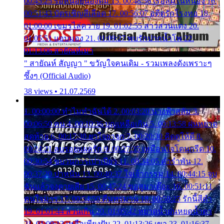
00:45:25 รอหน่อยน้องติ๋ม 15. 00:48:56 เรือล่มในหนอง 16.
00:51:43 บัตรเชิญสีเลือด 17. 00:56:07 อดีตรักโรงทอ 18.
01:00:00 เขมรไล่ควาย 19. 01:02:55 สาวสวนแตง 20.
01:05:51 แอบมอง 21. 01:09:27 พบรักปากน้ำโพ 22.
01:13:06 สายัณห์เมา
" สายัณห์ สัญญา " ขวัญใจคนเดิม - รวมเพลงดังเพราะๆ
ซึ้งๆ (Official Audio)
38 views • 21.07.2569
1. 00:00:00 ทำไมทำฉันได้ 2. 00:03:20 นางฟ้าสลัม 3.
00:06:50 คน 4. 00:10:36 บุญเหลือเกิน 5. 00:13:58 ฝนหยาด
สุดท้าย 6. 00:17:30 ยาใจยาจก 7. 00:20:30 คิดดูให้ดี 8.
00:24:21 ลบรอยแผลรัก 9. 00:27:35 เหมือนใจโดนกรีด 10.
00:30:54 ขบวนการเปาเปียว 11. 00:34:05 คำรำพัน 12.
00:37:20 ปาหนัน 13. 00:40:37 ใจเจ้ากรรม 14. 00:44:15 จูบ
ฉันแล้วจงตายเสีย 15. 00:47:24 ขอสูมาเต๊อะ 16. 00:51:11
คนใจมาร 17. 00:54:50 คืนทรมาน 18. 00:58:25 รักนี้สีดำ
19. 01:01:44 ส่วนเกิน 20. 01:05:42 หยาดน้ำฝนหยดน้ำตา
21. 01:09:13 เหลือเพียงฝัน 22. 01:13:26 เขา 23. 01:16:37