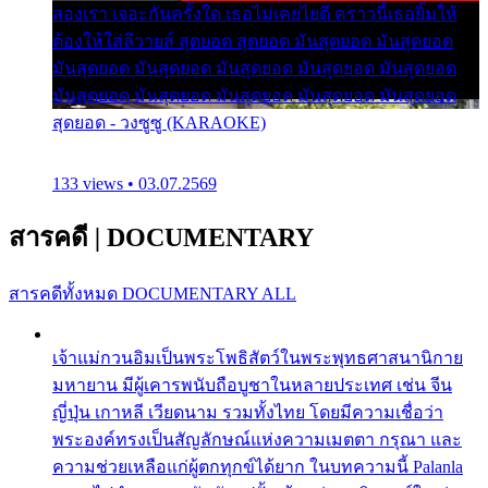
สองเรา เจอะกันครั้งใด เธอไม่เคยไยดี คราวนี้เธอยิ้มให้
ต้องให้ใส่ลีวายส์ สุดยอด สุดยอด มันสุดยอด มันสุดยอด
มันสุดยอด มันสุดยอด มันสุดยอด มันสุดยอด มันสุดยอด
มันสุดยอด มันสุดยอด มันสุดยอด มันสุดยอด มันสุดยอด
สุดยอด - วงซูซู (KARAOKE)
133 views • 03.07.2569
สารคดี
|
DOCUMENTARY
สารคดีทั้งหมด
DOCUMENTARY ALL
เจ้าแม่กวนอิมเป็นพระโพธิสัตว์ในพระพุทธศาสนานิกาย
มหายาน มีผู้เคารพนับถือบูชาในหลายประเทศ เช่น จีน
ญี่ปุ่น เกาหลี เวียดนาม รวมทั้งไทย โดยมีความเชื่อว่า
พระองค์ทรงเป็นสัญลักษณ์แห่งความเมตตา กรุณา และ
ความช่วยเหลือแก่ผู้ตกทุกข์ได้ยาก ในบทความนี้ Palanla