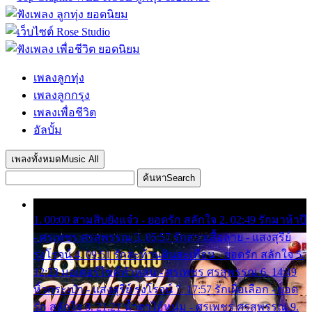
เพลงลูกทุ่ง
เพลงลูกกรุง
เพลงเพื่อชีวิต
อัลบั้ม
เพลงทั้งหมด
Music All
ค้นหา
Search
1. 00:00 สามสิบยังแจ๋ว - ยอดรัก สลักใจ 2. 02:49 รักมาห้าปี
- ศรเพชร ศรสุพรรณ 3. 05:57 รักสาวเสื้อลาย - แสงสุรีย์
รุ่งโรจน์ 4. 09:51 รักสะท้านดินสะเทือน - ยอดรัก สลักใจ 5.
12:23 มอเตอร์ไซค์ทำหล่น - ศรเพชร ศรสุพรรณ 6. 14:49
หิ้วกระเป๋า - แสงสุรีย์ รุ่งโรจน์ 7. 17:57 รักเผื่อเลือก - ยอด
รัก สลักใจ 8. 21:21 น้ำตาไอ้หนุ่ม - ศรเพชร ศรสุพรรณ 9.