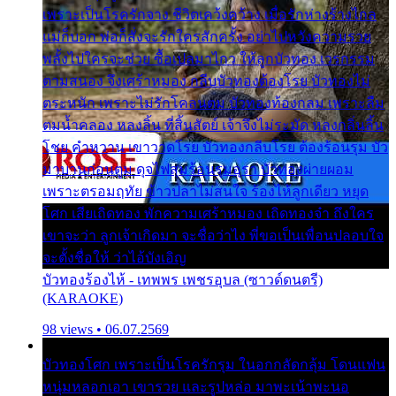
เพราะเป็นโรครักจาง ชีวิตเคว้งคว้าง เมื่อรักห่างร้างไกล
แม่ก็บอก พ่อก็สั่งจะรักใครสักครั้ง อย่าไปหวังความรวย
พลั้งไปใครจะช่วย ซื้อเปลมาไกว ให้ลูกบัวทอง เวรกรรม
ตามสนอง จึงเศร้าหมอง กลีบบัวทองต้องโรย บัวทองไม่
ตระหนัก เพราะไม่รักโคลนตม บัวทองท้องกลม เพราะลืม
ตมน้ำคลอง หลงลิ้น ที่สิ้นสัตย์ เจ้าจึงไม่ระมัด หลงกลิ่นลิ้น
โชย คำหวาน เขาวาดโรย บัวทองกลีบโรย ต้องร้อนรุม บัว
มาบานก่อนตูม ดุจไฟสุมร้อนรุมอุรา บัวทองผ่ายผอม
เพราะตรอมฤทัย ข้าวปลาไม่สนใจ ร้องไห้ลูกเดียว หยุด
โศก เสียเถิดทอง พักความเศร้าหมอง เถิดทองจ๋า ถึงใคร
เขาจะว่า ลูกเจ้าเกิดมา จะชื่อว่าไง พี่ขอเป็นเพื่อนปลอบใจ
จะตั้งชื่อให้ ว่าไอ้บังเอิญ
บัวทองร้องไห้ - เทพพร เพชรอุบล (ซาวด์ดนตรี)
(KARAOKE)
98 views • 06.07.2569
บัวทองโศก เพราะเป็นโรครักรุม ในอกกลัดกลุ้ม โดนแฟน
หนุ่มหลอกเอา เขารวย และรูปหล่อ มาพะเน้าพะนอ