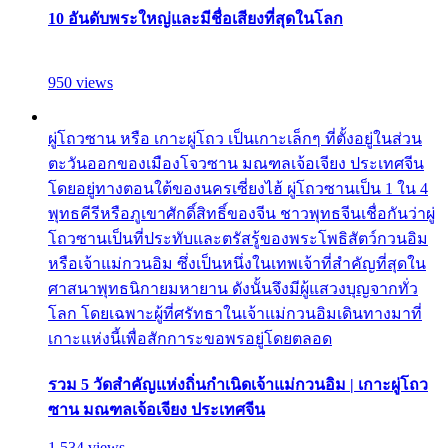
10 อันดับพระใหญ่และมีชื่อเสียงที่สุดในโลก
950 views
ผู่โถวซาน หรือ เกาะผู่โถว เป็นเกาะเล็กๆ ที่ตั้งอยู่ในส่วน
ตะวันออกของเมืองโจวซาน มณฑลเจ้อเจียง ประเทศจีน
โดยอยู่ทางตอนใต้ของนครเซี่ยงไฮ้ ผู่โถวซานเป็น 1 ใน 4
พุทธคีรีหรือภูเขาศักดิ์สิทธิ์ของจีน ชาวพุทธจีนเชื่อกันว่าผู่
โถวซานเป็นที่ประทับและตรัสรู้ของพระโพธิสัตว์กวนอิม
หรือเจ้าแม่กวนอิม ซึ่งเป็นหนึ่งในเทพเจ้าที่สำคัญที่สุดใน
ศาสนาพุทธนิกายมหายาน ดังนั้นจึงมีผู้แสวงบุญจากทั่ว
โลก โดยเฉพาะผู้ที่ศรัทธาในเจ้าแม่กวนอิมเดินทางมาที่
เกาะแห่งนี้เพื่อสักการะขอพรอยู่โดยตลอด
รวม 5 วัดสำคัญแห่งถิ่นกำเนิดเจ้าแม่กวนอิม | เกาะผู่โถว
ซาน มณฑลเจ้อเจียง ประเทศจีน
1,534 views