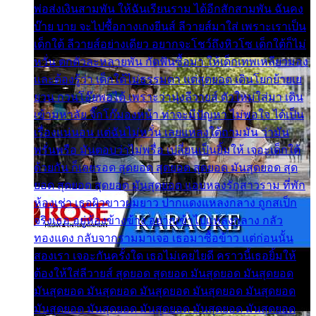
พ่อส่งเงินสามพัน ให้ฉันเรียนราม ได้อีกสักสามพัน ฉันคง
บ๊าย บาย จะไปซื้อกางเกงยีนส์ ลีวายส์มาใส่ เพราะเราเป็น
เด็กใต้ ลีวายส์อย่างเดียว อยากจะโชว์ถึงหิวโซ เด็กใต้ก็ไม่
หวั่น ตกตัวละหลายพัน กัดฟันซื้อมา ให้เด็กเทพเหลียวมอง
และต้องรู้ว่า เด็กใต้ไม่ธรรมดา แต่สุดยอด เดินโยกย้ายเย
ยวน กวนโอ๊ยพอได้ เพราะว่านุ่งลีวายส์ ตัวใหม่ใส่มา เดิน
เข้ามหาลัย จิ๊กโก๊มองหน้า ท่าจะมีปัญหา ไม่พอใจ ได้เป็น
เรื่องแน่นอน แต่ฉันไม่หวั่น เลยแหลงใต้ถามมัน ว่ามัน
พรั่นพรือ มันตอบว่าไม่พรื่อ เปลี่ยนเป็นยิ้มให้ เจอะเด็กใต้
ด้วยกัน ก็เลยรอด สุดยอด สุดยอด สุดยอด มันสุดยอด สุด
ยอด สุดยอด สุดยอด มันสุดยอด แอบหลงรักสาวราม ที่พัก
ห้องเช่า เธอผิวขาวผมยาว ปากแดงแหลงกลาง ถูกสเป็ก
จริงเธอ อยู่ห้องข้างข้าง อยากเข้าไปแหลงกลาง กลัว
ทองแดง กลับจากรามมาเจอ เธอมาซื้อข้าว แต่ก่อนนั้น
สองเรา เจอะกันครั้งใด เธอไม่เคยไยดี คราวนี้เธอยิ้มให้
ต้องให้ใส่ลีวายส์ สุดยอด สุดยอด มันสุดยอด มันสุดยอด
มันสุดยอด มันสุดยอด มันสุดยอด มันสุดยอด มันสุดยอด
มันสุดยอด มันสุดยอด มันสุดยอด มันสุดยอด มันสุดยอด