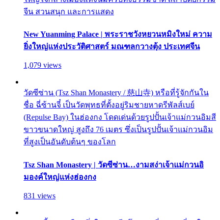
จีน สวนสนุก และการแสดง
New Yuanming Palace | พระราชวังหยวนหมิงใหม่ ความ
ยิ่งใหญ่แห่งประวัติศาสตร์ มณฑลกวางตุ้ง ประเทศจีน
1,079 views
วัดซีซ่าน (Tsz Shan Monastery / 慈山寺) หรือที่รู้จักกันใน
ชื่อ ฉี่ซ้านจี๋ เป็นวัดพุทธที่ตั้งอยู่ริมชายหาดรีพัลส์เบย์
(Repulse Bay) ในฮ่องกง โดดเด่นด้วยรูปปั้นเจ้าแม่กวนอิมสี
ขาวขนาดใหญ่ สูงถึง 76 เมตร ซึ่งเป็นรูปปั้นเจ้าแม่กวนอิม
ที่สูงเป็นอันดับต้นๆ ของโลก
Tsz Shan Monastery | วัดซีซ่าน…งามสง่าเจ้าแม่กวนอิ
มองค์ใหญ่แห่งฮ่องกง
831 views