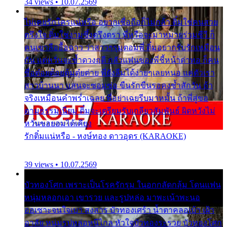
34 views • 10.07.2569
ไม่เคยรักใครแน่หรือ อยากเชื่อถือก็ไม่กล้า ติ๋มใช่คนสวย
ตรึงใจ ติ๋มใช่งามซึ้งตรึงตรา พี่หรือจะมาหมายร่วมชีวี ก็
คนเขาลืออื้อฉาว ว่าสาวๆรุมตอมพี่ ติ๋มอยากรับรักเหมือน
กัน แต่หวั่นจะช้ำดวงฤดี กลัวแฟนของพี่ชี้หน้าด่าทอ ก็คน
ชื่อต๋อยต้อยตุ้มตุ๋ยต่าย พี่ยังลืมได้ง่ายๆเลยหนอ แค่ตัวเรา
สาวบ้านนา แสนจะซอมซ่อ ขืนรักขืนรอคงช้ำสักวัน ถ้า
จริงเหมือนคำพร่ำเฉลย พี่อย่าเฉยรีบมาหมั้น ถ้าพี่สู่ขอ
ตามธรรมเนียม ติ๋มจะเตรียมรับเกลียวสัมพันธ์ ผิดหวังไม่
หวั่นขอยอมได้เคียง
รักติ๋มแน่หรือ - หงษ์ทอง ดาวอุดร (KARAOKE)
39 views • 10.07.2569
บัวทองโศก เพราะเป็นโรครักรุม ในอกกลัดกลุ้ม โดนแฟน
หนุ่มหลอกเอา เขารวย และรูปหล่อ มาพะเน้าพะนอ
ออเซาะจนใจเบา สงสาร บัวทองเศร้า น้ำตาคลอเบ้า เฝ้า
อาลัย หนุ่มรูปหล่อหนีไกล หัวใจบัวทองระรวย บัวทองโศก