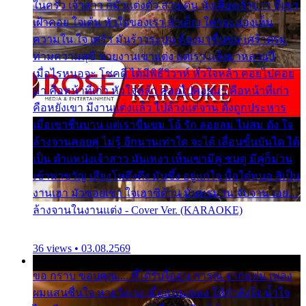
ในครัว เจ้าสาว ก็มัวแต่งตัว สวยเด่น นั่งเคียงเจ้าบ่าว ที่เขา
เฝ้าคอย ใจเต้น หัวใจของเรา ลำเค็ญ ใครจะมองเห็น
ความใน ใจ เศร้า มันร้าวระบม ต้องมาขื่นขม เศร้าตรม
ท่ามความสุขี ช่วยงานเขาแต่ง แต่เรา แล้งมาหลายปี
เมื่อไรหนอจะ โชคดี ได้มีพิธีวิวาห์ หัวใจหล้า คอยไปคอย
มา คือหน้าที่เก่า หัวใจหล้า คอยไปคอยมา คือหน้าที่เก่า
คือหยังเขา มีงานแต่งแล้ว ไปล้างแต่จาน ดั่งถูกประหาร
เมื่อเขาชื่นบาน แต่เราขื่นขม โอ้ รัก ลอยลม ไม่สม ดัง ใจ
ล้างจานคอยคู่ ไม่รู้ อีกนานเท่าใด จะได้ เลื่อนขั้นบันได ได้
เป็น ตำแหน่งเจ้าสาว มันเหงา เห็นเขามีคู่ ซมดู มีคู่ก็ม่วน
เข้าพาขวัญ เสียงโห่ตึงตึง มันซึ้ง อยู่แก่ใจ มื้อใด๋หนอ สิเป็น
งานเฮา มัวซอยเขา ใจเฮาซิด้าน มันทรมาน จับจาน เอย…
ล้างจานในงานแต่ง - Cover Ver. (KARAOKE)
36 views • 03.08.2569
ขอ กราบ ขอบคุณ.... ที่ได้รับไออุ่น การุณ จากแฟน เพลง
ผมแสนชื่นใจ หายวังเวง เมื่อแฟนเพลง ให้กำลังใจ น้ำใจ