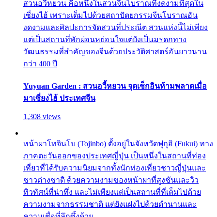
สวนอวี้หยวน คือหนึ่งในสวนจีนโบราณที่งดงามที่สุดใน
เซี่ยงไฮ้ เพราะเต็มไปด้วยสถาปัตยกรรมจีนโบราณอัน
งดงามและศิลปะการจัดสวนที่ประณีต สวนแห่งนี้ไม่เพียง
แต่เป็นสถานที่พักผ่อนหย่อนใจแต่ยังเป็นมรดกทาง
วัฒนธรรมที่สำคัญของจีนด้วยประวัติศาสตร์อันยาวนาน
กว่า 400 ปี
Yuyuan Garden : สวนอวี้หยวน จุดเช็กอินห้ามพลาดเมื่อ
มาเซี่ยงไฮ้ ประเทศจีน
1,308 views
หน้าผาโทจินโบ (Tojinbo) ตั้งอยู่ในจังหวัดฟุกุอิ (Fukui) ทาง
ภาคตะวันออกของประเทศญี่ปุ่น เป็นหนึ่งในสถานที่ท่อง
เที่ยวที่ได้รับความนิยมจากทั้งนักท่องเที่ยวชาวญี่ปุ่นและ
ชาวต่างชาติ ด้วยความงามของหน้าผาที่สูงชันและวิว
ทิวทัศน์ที่น่าทึ่ง และไม่เพียงแต่เป็นสถานที่ที่เต็มไปด้วย
ความงามจากธรรมชาติ แต่ยังแฝงไปด้วยตำนานและ
ความเชื่อที่ลึกซึ้งด้วย