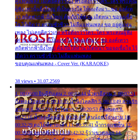
คู่แฟนเพลง ไม่เคยคิดว่าเก่ง หรือดังกว่าใคร..ใคร พระคุณ
ผู้ฟัง เท่านั้นยิ่งใหญ่ ที่เป็นแรงใจ ให้ผมดังมา.. ขอ องค์เท
วา สถิตฟากฟ้ายิ่งใหญ่ คุ้มภัยให้ท่าน เถิดหนา ขอจงเชื่อ
ใจ ไว้เถิดว่า ตราบชั่วชีวา ไม่ลืมแฟนเพลง ขอ อยู่คู่แฟน
เพลง ไม่เคยคิดว่าเก่ง หรือดังกว่าใคร..ใคร พระคุณผู้ฟัง
เท่านั้นยิ่งใหญ่ ที่เป็นแรงใจ ให้ผมดังมา.. ขอ องค์เทวา
สถิตฟากฟ้ายิ่งใหญ่ คุ้มภัยให้ท่าน เถิดหนา ขอจงเชื่อใจ ไว้
เถิดว่า ตราบชั่วชีวา ไม่ลืมแฟนเพลง
ขอบคุณแฟนเพลง - Cover Ver. (KARAOKE)
38 views • 31.07.2569
1. 00:00:00 ยินดีรับเดน 2. 00:03:44 น้ำตาอีสาน 3. 00:07:51
กิ่งทองใบหยก 4. 00:10:35 น้ำนิ่งไหลลึก 5. 00:13:49 ลานรัก
ลานเท 6. 00:17:06 จำใจจาก 7. 00:20:53 คืนฝนตก 8.
00:25:16 น้ำลงเดือนยี่ 9. 00:28:47 โสนน้อยเรือนงาม 10.
00:32:29 ตอไม้ที่ตายแล้ว 11. 00:35:41 น้ำกรดแช่เย็น 12.
00:39:08 อยากฟังซ้ำ 13. 00:42:32 รู้ว่าเขาหลอก 14.