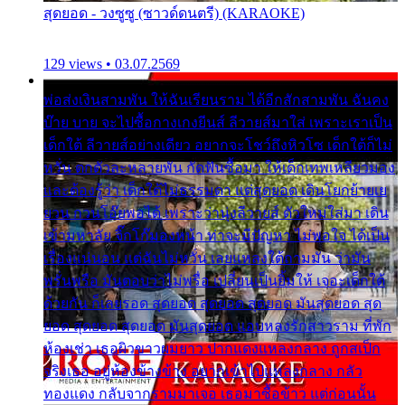
สุดยอด - วงซูซู (ซาวด์ดนตรี) (KARAOKE)
129 views • 03.07.2569
พ่อส่งเงินสามพัน ให้ฉันเรียนราม ได้อีกสักสามพัน ฉันคง
บ๊าย บาย จะไปซื้อกางเกงยีนส์ ลีวายส์มาใส่ เพราะเราเป็น
เด็กใต้ ลีวายส์อย่างเดียว อยากจะโชว์ถึงหิวโซ เด็กใต้ก็ไม่
หวั่น ตกตัวละหลายพัน กัดฟันซื้อมา ให้เด็กเทพเหลียวมอง
และต้องรู้ว่า เด็กใต้ไม่ธรรมดา แต่สุดยอด เดินโยกย้ายเย
ยวน กวนโอ๊ยพอได้ เพราะว่านุ่งลีวายส์ ตัวใหม่ใส่มา เดิน
เข้ามหาลัย จิ๊กโก๊มองหน้า ท่าจะมีปัญหา ไม่พอใจ ได้เป็น
เรื่องแน่นอน แต่ฉันไม่หวั่น เลยแหลงใต้ถามมัน ว่ามัน
พรั่นพรือ มันตอบว่าไม่พรื่อ เปลี่ยนเป็นยิ้มให้ เจอะเด็กใต้
ด้วยกัน ก็เลยรอด สุดยอด สุดยอด สุดยอด มันสุดยอด สุด
ยอด สุดยอด สุดยอด มันสุดยอด แอบหลงรักสาวราม ที่พัก
ห้องเช่า เธอผิวขาวผมยาว ปากแดงแหลงกลาง ถูกสเป็ก
จริงเธอ อยู่ห้องข้างข้าง อยากเข้าไปแหลงกลาง กลัว
ทองแดง กลับจากรามมาเจอ เธอมาซื้อข้าว แต่ก่อนนั้น