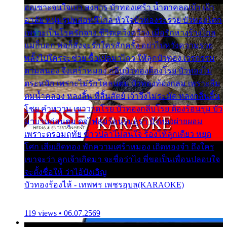
ออเซาะจนใจเบา สงสาร บัวทองเศร้า น้ำตาคลอเบ้า เฝ้า
อาลัย หนุ่มรูปหล่อหนีไกล หัวใจบัวทองระรวย บัวทองโศก
เพราะเป็นโรครักจาง ชีวิตเคว้งคว้าง เมื่อรักห่างร้างไกล
แม่ก็บอก พ่อก็สั่งจะรักใครสักครั้ง อย่าไปหวังความรวย
พลั้งไปใครจะช่วย ซื้อเปลมาไกว ให้ลูกบัวทอง เวรกรรม
ตามสนอง จึงเศร้าหมอง กลีบบัวทองต้องโรย บัวทองไม่
ตระหนัก เพราะไม่รักโคลนตม บัวทองท้องกลม เพราะลืม
ตมน้ำคลอง หลงลิ้น ที่สิ้นสัตย์ เจ้าจึงไม่ระมัด หลงกลิ่นลิ้น
โชย คำหวาน เขาวาดโรย บัวทองกลีบโรย ต้องร้อนรุม บัว
มาบานก่อนตูม ดุจไฟสุมร้อนรุมอุรา บัวทองผ่ายผอม
เพราะตรอมฤทัย ข้าวปลาไม่สนใจ ร้องไห้ลูกเดียว หยุด
โศก เสียเถิดทอง พักความเศร้าหมอง เถิดทองจ๋า ถึงใคร
เขาจะว่า ลูกเจ้าเกิดมา จะชื่อว่าไง พี่ขอเป็นเพื่อนปลอบใจ
จะตั้งชื่อให้ ว่าไอ้บังเอิญ
บัวทองร้องไห้ - เทพพร เพชรอุบล(KARAOKE)
119 views • 06.07.2569