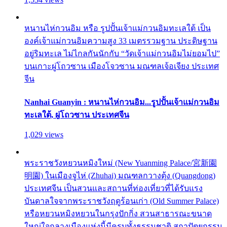
หนานไห่กวนอิม หรือ รูปปั้นเจ้าแม่กวนอิมทะเลใต้ เป็น
องค์เจ้าแม่กวนอิมความสูง 33 เมตรรวมฐาน ประดิษฐาน
อยู่ริมทะเล ไม่ไกลกันนักกับ “วัดเจ้าแม่กวนอิมไม่ยอมไป”
บนเกาะผู่โถวซาน เมืองโจวซาน มณฑลเจ้อเจียง ประเทศ
จีน
Nanhai Guanyin : หนานไห่กวนอิม...รูปปั้นเจ้าแม่กวนอิม
ทะเลใต้, ผู่โถวซาน ประเทศจีน
1,029 views
พระราชวังหยวนหมิงใหม่ (New Yuanming Palace/宮新園
明園) ในเมืองจูไห่ (Zhuhai) มณฑลกวางตุ้ง (Quangdong)
ประเทศจีน เป็นสวนและสถานที่ท่องเที่ยวที่ได้รับแรง
บันดาลใจจากพระราชวังฤดูร้อนเก่า (Old Summer Palace)
หรือหยวนหมิงหยวนในกรุงปักกิ่ง สวนสาธารณะขนาด
ใหญ่ใจกลางเมืองแห่งนี้มีครบทั้งธรรมชาติ สถาปัตยกรรม