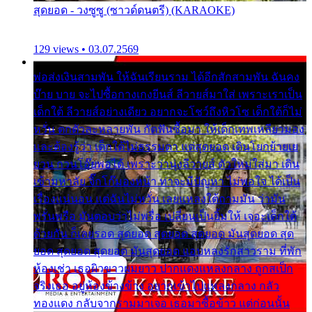
สุดยอด - วงซูซู (ซาวด์ดนตรี) (KARAOKE)
129 views • 03.07.2569
พ่อส่งเงินสามพัน ให้ฉันเรียนราม ได้อีกสักสามพัน ฉันคง
บ๊าย บาย จะไปซื้อกางเกงยีนส์ ลีวายส์มาใส่ เพราะเราเป็น
เด็กใต้ ลีวายส์อย่างเดียว อยากจะโชว์ถึงหิวโซ เด็กใต้ก็ไม่
หวั่น ตกตัวละหลายพัน กัดฟันซื้อมา ให้เด็กเทพเหลียวมอง
และต้องรู้ว่า เด็กใต้ไม่ธรรมดา แต่สุดยอด เดินโยกย้ายเย
ยวน กวนโอ๊ยพอได้ เพราะว่านุ่งลีวายส์ ตัวใหม่ใส่มา เดิน
เข้ามหาลัย จิ๊กโก๊มองหน้า ท่าจะมีปัญหา ไม่พอใจ ได้เป็น
เรื่องแน่นอน แต่ฉันไม่หวั่น เลยแหลงใต้ถามมัน ว่ามัน
พรั่นพรือ มันตอบว่าไม่พรื่อ เปลี่ยนเป็นยิ้มให้ เจอะเด็กใต้
ด้วยกัน ก็เลยรอด สุดยอด สุดยอด สุดยอด มันสุดยอด สุด
ยอด สุดยอด สุดยอด มันสุดยอด แอบหลงรักสาวราม ที่พัก
ห้องเช่า เธอผิวขาวผมยาว ปากแดงแหลงกลาง ถูกสเป็ก
จริงเธอ อยู่ห้องข้างข้าง อยากเข้าไปแหลงกลาง กลัว
ทองแดง กลับจากรามมาเจอ เธอมาซื้อข้าว แต่ก่อนนั้น