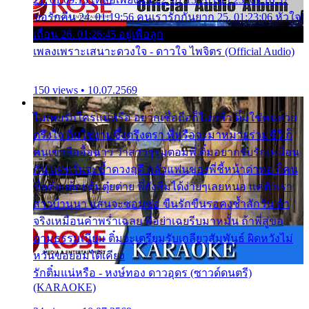
ขอรักคืน 24. 01:19:56 คนเรารักกันยาก 25. 01:23:06 หัวใจ
เถื่อน 26. 01:26:45 อยู่เพื่อลูก
เพลงเพราะเสนาะดวงใจ - ดาวใจ ไพจิตร (Official Audio)
150 views • 10.07.2569
ไม่เคยรักใครแน่หรือ อยากเชื่อถือก็ไม่กล้า ติ๋มใช่คนสวย
ตรึงใจ ติ๋มใช่งามซึ้งตรึงตรา พี่หรือจะมาหมายร่วมชีวี ก็
คนเขาลืออื้อฉาว ว่าสาวๆรุมตอมพี่ ติ๋มอยากรับรักเหมือน
กัน แต่หวั่นจะช้ำดวงฤดี กลัวแฟนของพี่ชี้หน้าด่าทอ ก็คน
ชื่อต๋อยต้อยตุ้มตุ๋ยต่าย พี่ยังลืมได้ง่ายๆเลยหนอ แค่ตัวเรา
สาวบ้านนา แสนจะซอมซ่อ ขืนรักขืนรอคงช้ำสักวัน ถ้า
จริงเหมือนคำพร่ำเฉลย พี่อย่าเฉยรีบมาหมั้น ถ้าพี่สู่ขอ
ตามธรรมเนียม ติ๋มจะเตรียมรับเกลียวสัมพันธ์ ผิดหวังไม่
หวั่นขอยอมได้เคียง
รักติ๋มแน่หรือ - หงษ์ทอง ดาวอุดร (ซาวด์ดนตรี)
(KARAOKE)