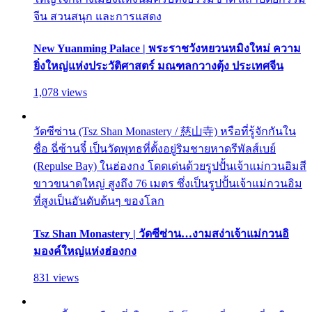
จีน สวนสนุก และการแสดง
New Yuanming Palace | พระราชวังหยวนหมิงใหม่ ความ
ยิ่งใหญ่แห่งประวัติศาสตร์ มณฑลกวางตุ้ง ประเทศจีน
1,078 views
วัดซีซ่าน (Tsz Shan Monastery / 慈山寺) หรือที่รู้จักกันใน
ชื่อ ฉี่ซ้านจี๋ เป็นวัดพุทธที่ตั้งอยู่ริมชายหาดรีพัลส์เบย์
(Repulse Bay) ในฮ่องกง โดดเด่นด้วยรูปปั้นเจ้าแม่กวนอิมสี
ขาวขนาดใหญ่ สูงถึง 76 เมตร ซึ่งเป็นรูปปั้นเจ้าแม่กวนอิม
ที่สูงเป็นอันดับต้นๆ ของโลก
Tsz Shan Monastery | วัดซีซ่าน…งามสง่าเจ้าแม่กวนอิ
มองค์ใหญ่แห่งฮ่องกง
831 views