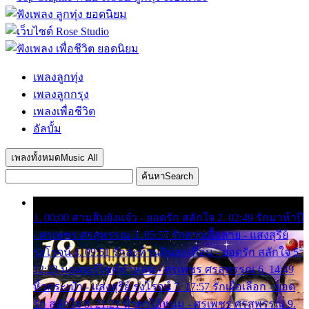
เพลงลูกทุ่ง
เพลงลูกกรุง
เพลงเพื่อชีวิต
อัลบั้ม
เพลงทั้งหมด
Music All
ค้นหา
Search
1. 00:00 สามสิบยังแจ๋ว - ยอดรัก สลักใจ 2. 02:49 รักมาห้าปี
- ศรเพชร ศรสุพรรณ 3. 05:57 รักสาวเสื้อลาย - แสงสุรีย์
รุ่งโรจน์ 4. 09:51 รักสะท้านดินสะเทือน - ยอดรัก สลักใจ 5.
12:23 มอเตอร์ไซค์ทำหล่น - ศรเพชร ศรสุพรรณ 6. 14:49
หิ้วกระเป๋า - แสงสุรีย์ รุ่งโรจน์ 7. 17:57 รักเผื่อเลือก - ยอด
รัก สลักใจ 8. 21:21 น้ำตาไอ้หนุ่ม - ศรเพชร ศรสุพรรณ 9.