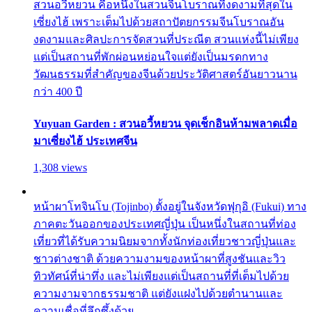
สวนอวี้หยวน คือหนึ่งในสวนจีนโบราณที่งดงามที่สุดใน
เซี่ยงไฮ้ เพราะเต็มไปด้วยสถาปัตยกรรมจีนโบราณอัน
งดงามและศิลปะการจัดสวนที่ประณีต สวนแห่งนี้ไม่เพียง
แต่เป็นสถานที่พักผ่อนหย่อนใจแต่ยังเป็นมรดกทาง
วัฒนธรรมที่สำคัญของจีนด้วยประวัติศาสตร์อันยาวนาน
กว่า 400 ปี
Yuyuan Garden : สวนอวี้หยวน จุดเช็กอินห้ามพลาดเมื่อ
มาเซี่ยงไฮ้ ประเทศจีน
1,308 views
หน้าผาโทจินโบ (Tojinbo) ตั้งอยู่ในจังหวัดฟุกุอิ (Fukui) ทาง
ภาคตะวันออกของประเทศญี่ปุ่น เป็นหนึ่งในสถานที่ท่อง
เที่ยวที่ได้รับความนิยมจากทั้งนักท่องเที่ยวชาวญี่ปุ่นและ
ชาวต่างชาติ ด้วยความงามของหน้าผาที่สูงชันและวิว
ทิวทัศน์ที่น่าทึ่ง และไม่เพียงแต่เป็นสถานที่ที่เต็มไปด้วย
ความงามจากธรรมชาติ แต่ยังแฝงไปด้วยตำนานและ
ความเชื่อที่ลึกซึ้งด้วย