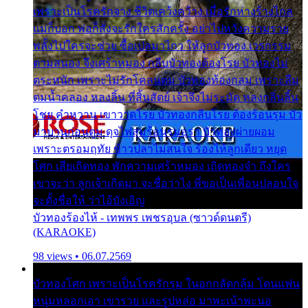
เพราะเป็นโรครักจาง ชีวิตเคว้งคว้าง เมื่อรักห่างร้างไกล
แม่ก็บอก พ่อก็สั่งจะรักใครสักครั้ง อย่าไปหวังความรวย
พลั้งไปใครจะช่วย ซื้อเปลมาไกว ให้ลูกบัวทอง เวรกรรม
ตามสนอง จึงเศร้าหมอง กลีบบัวทองต้องโรย บัวทองไม่
ตระหนัก เพราะไม่รักโคลนตม บัวทองท้องกลม เพราะลืม
ตมน้ำคลอง หลงลิ้น ที่สิ้นสัตย์ เจ้าจึงไม่ระมัด หลงกลิ่นลิ้น
โชย คำหวาน เขาวาดโรย บัวทองกลีบโรย ต้องร้อนรุม บัว
มาบานก่อนตูม ดุจไฟสุมร้อนรุมอุรา บัวทองผ่ายผอม
เพราะตรอมฤทัย ข้าวปลาไม่สนใจ ร้องไห้ลูกเดียว หยุด
โศก เสียเถิดทอง พักความเศร้าหมอง เถิดทองจ๋า ถึงใคร
เขาจะว่า ลูกเจ้าเกิดมา จะชื่อว่าไง พี่ขอเป็นเพื่อนปลอบใจ
จะตั้งชื่อให้ ว่าไอ้บังเอิญ
บัวทองร้องไห้ - เทพพร เพชรอุบล (ซาวด์ดนตรี)
(KARAOKE)
98 views • 06.07.2569
บัวทองโศก เพราะเป็นโรครักรุม ในอกกลัดกลุ้ม โดนแฟน
หนุ่มหลอกเอา เขารวย และรูปหล่อ มาพะเน้าพะนอ