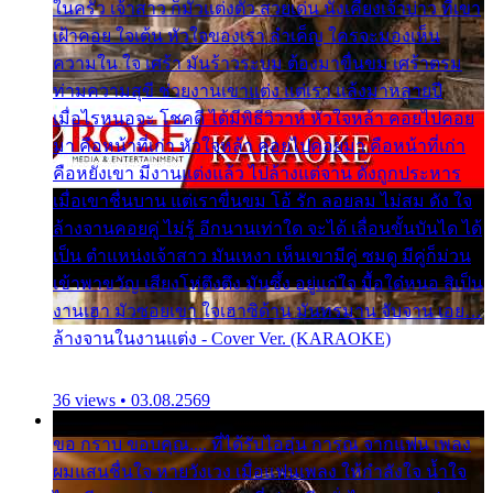
ในครัว เจ้าสาว ก็มัวแต่งตัว สวยเด่น นั่งเคียงเจ้าบ่าว ที่เขา
เฝ้าคอย ใจเต้น หัวใจของเรา ลำเค็ญ ใครจะมองเห็น
ความใน ใจ เศร้า มันร้าวระบม ต้องมาขื่นขม เศร้าตรม
ท่ามความสุขี ช่วยงานเขาแต่ง แต่เรา แล้งมาหลายปี
เมื่อไรหนอจะ โชคดี ได้มีพิธีวิวาห์ หัวใจหล้า คอยไปคอย
มา คือหน้าที่เก่า หัวใจหล้า คอยไปคอยมา คือหน้าที่เก่า
คือหยังเขา มีงานแต่งแล้ว ไปล้างแต่จาน ดั่งถูกประหาร
เมื่อเขาชื่นบาน แต่เราขื่นขม โอ้ รัก ลอยลม ไม่สม ดัง ใจ
ล้างจานคอยคู่ ไม่รู้ อีกนานเท่าใด จะได้ เลื่อนขั้นบันได ได้
เป็น ตำแหน่งเจ้าสาว มันเหงา เห็นเขามีคู่ ซมดู มีคู่ก็ม่วน
เข้าพาขวัญ เสียงโห่ตึงตึง มันซึ้ง อยู่แก่ใจ มื้อใด๋หนอ สิเป็น
งานเฮา มัวซอยเขา ใจเฮาซิด้าน มันทรมาน จับจาน เอย…
ล้างจานในงานแต่ง - Cover Ver. (KARAOKE)
36 views • 03.08.2569
ขอ กราบ ขอบคุณ.... ที่ได้รับไออุ่น การุณ จากแฟน เพลง
ผมแสนชื่นใจ หายวังเวง เมื่อแฟนเพลง ให้กำลังใจ น้ำใจ