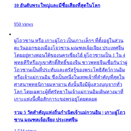
10 อันดับพระใหญ่และมีชื่อเสียงที่สุดในโลก
950 views
ผู่โถวซาน หรือ เกาะผู่โถว เป็นเกาะเล็กๆ ที่ตั้งอยู่ในส่วน
ตะวันออกของเมืองโจวซาน มณฑลเจ้อเจียง ประเทศจีน
โดยอยู่ทางตอนใต้ของนครเซี่ยงไฮ้ ผู่โถวซานเป็น 1 ใน 4
พุทธคีรีหรือภูเขาศักดิ์สิทธิ์ของจีน ชาวพุทธจีนเชื่อกันว่าผู่
โถวซานเป็นที่ประทับและตรัสรู้ของพระโพธิสัตว์กวนอิม
หรือเจ้าแม่กวนอิม ซึ่งเป็นหนึ่งในเทพเจ้าที่สำคัญที่สุดใน
ศาสนาพุทธนิกายมหายาน ดังนั้นจึงมีผู้แสวงบุญจากทั่ว
โลก โดยเฉพาะผู้ที่ศรัทธาในเจ้าแม่กวนอิมเดินทางมาที่
เกาะแห่งนี้เพื่อสักการะขอพรอยู่โดยตลอด
รวม 5 วัดสำคัญแห่งถิ่นกำเนิดเจ้าแม่กวนอิม | เกาะผู่โถว
ซาน มณฑลเจ้อเจียง ประเทศจีน
1,534 views