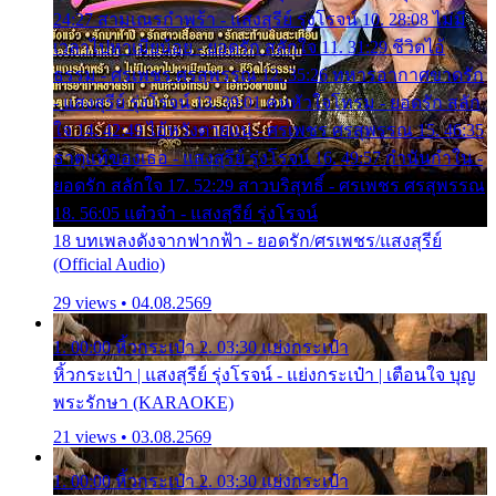
24:27 สามเณรกำพร้า - แสงสุรีย์ รุ่งโรจน์ 10. 28:08 ไม่มี
เวลาไปหาเมียน้อย - ยอดรัก สลักใจ 11. 31:29 ชีวิตไอ้
ธรรม - ศรเพชร ศรสุพรรณ 12. 35:26 ทหารอากาศขาดรัก
- แสงสุรีย์ รุ่งโรจน์ 13. 39:01 คนหัวใจโทรม - ยอดรัก สลัก
ใจ 14. 42:49 ไอ้หวังตายแน่ - ศรเพชร ศรสุพรรณ 15. 46:35
ธาตุแท้ของเธอ - แสงสุรีย์ รุ่งโรจน์ 16. 49:57 กำนันกำใน -
ยอดรัก สลักใจ 17. 52:29 สาวบริสุทธิ์ - ศรเพชร ศรสุพรรณ
18. 56:05 แต๋วจ๋า - แสงสุรีย์ รุ่งโรจน์
18 บทเพลงดังจากฟากฟ้า - ยอดรัก/ศรเพชร/แสงสุรีย์
(Official Audio)
29 views • 04.08.2569
1. 00:00 หิ้วกระเป๋า 2. 03:30 แย่งกระเป๋า
หิ้วกระเป๋า | แสงสุรีย์ รุ่งโรจน์ - แย่งกระเป๋า | เตือนใจ บุญ
พระรักษา (KARAOKE)
21 views • 03.08.2569
1. 00:00 หิ้วกระเป๋า 2. 03:30 แย่งกระเป๋า