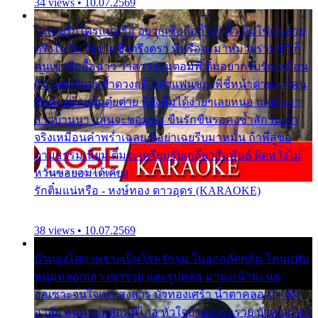
34 views • 10.07.2569
ไม่เคยรักใครแน่หรือ อยากเชื่อถือก็ไม่กล้า ติ๋มใช่คนสวย
ตรึงใจ ติ๋มใช่งามซึ้งตรึงตรา พี่หรือจะมาหมายร่วมชีวี ก็
คนเขาลืออื้อฉาว ว่าสาวๆรุมตอมพี่ ติ๋มอยากรับรักเหมือน
กัน แต่หวั่นจะช้ำดวงฤดี กลัวแฟนของพี่ชี้หน้าด่าทอ ก็คน
ชื่อต๋อยต้อยตุ้มตุ๋ยต่าย พี่ยังลืมได้ง่ายๆเลยหนอ แค่ตัวเรา
สาวบ้านนา แสนจะซอมซ่อ ขืนรักขืนรอคงช้ำสักวัน ถ้า
จริงเหมือนคำพร่ำเฉลย พี่อย่าเฉยรีบมาหมั้น ถ้าพี่สู่ขอ
ตามธรรมเนียม ติ๋มจะเตรียมรับเกลียวสัมพันธ์ ผิดหวังไม่
หวั่นขอยอมได้เคียง
รักติ๋มแน่หรือ - หงษ์ทอง ดาวอุดร (KARAOKE)
38 views • 10.07.2569
บัวทองโศก เพราะเป็นโรครักรุม ในอกกลัดกลุ้ม โดนแฟน
หนุ่มหลอกเอา เขารวย และรูปหล่อ มาพะเน้าพะนอ
ออเซาะจนใจเบา สงสาร บัวทองเศร้า น้ำตาคลอเบ้า เฝ้า
อาลัย หนุ่มรูปหล่อหนีไกล หัวใจบัวทองระรวย บัวทองโศก