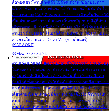
คือหยังเขา มีงานแต่งแล้ว ไปล้างแต่จาน ดั่งถูกประหาร
เมื่อเขาชื่นบาน แต่เราขื่นขม โอ้ รัก ลอยลม ไม่สม ดัง ใจ
ล้างจานคอยคู่ ไม่รู้ อีกนานเท่าใด จะได้ เลื่อนขั้นบันได ได้
เป็น ตำแหน่งเจ้าสาว มันเหงา เห็นเขามีคู่ ซมดู มีคู่ก็ม่วน
เข้าพาขวัญ เสียงโห่ตึงตึง มันซึ้ง อยู่แก่ใจ มื้อใด๋หนอ สิเป็น
งานเฮา มัวซอยเขา ใจเฮาซิด้าน มันทรมาน จับจาน เอย…
ล้างจานในงานแต่ง - Cover Ver. (ซาวด์ดนตรี)
(KARAOKE)
33 views • 03.08.2569
งานแต่ง เขาแซง แย่งเอาไปก่อน หัวใจอาวรณ์ มาซ่อน อยู่
ในห้องครัว ข้างนอกเจ้าสาว ส่งยิ้ม ให้คนไปทั่ว แต่เรา เฝ้า
อยู่ในครัว ทำตัวเป็นเด็ก ล้างจาน ในเมื่อ เจ้าสาว คือคน
บ้านใกล้ พึ่งพาอาศัย จำใจ ต้องไปช่วยงาน พอถึงเวลา เขา
พา กันเข้าพาขวัญ เพื่อนฝูง เฮฮาดังลั่น แต่เราล้างจาน
เดียวดาย เป็นคนพ่าย บ่มีความหมาย เคียงใจเจ้าบ่าว เป็น
คนพ่าย บ่มีความหมาย เคียงใจเจ้าบ่าว เพื่อนเจ้าสาว ยัง
เป็นบ่ได้ คือคนพ่าย ฮักคน ไม่มีใครสน เขาไม่เห็นคน ที่อยู่