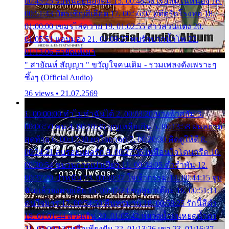
00:45:25 รอหน่อยน้องติ๋ม 15. 00:48:56 เรือล่มในหนอง 16.
00:51:43 บัตรเชิญสีเลือด 17. 00:56:07 อดีตรักโรงทอ 18.
01:00:00 เขมรไล่ควาย 19. 01:02:55 สาวสวนแตง 20.
01:05:51 แอบมอง 21. 01:09:27 พบรักปากน้ำโพ 22.
01:13:06 สายัณห์เมา
" สายัณห์ สัญญา " ขวัญใจคนเดิม - รวมเพลงดังเพราะๆ
ซึ้งๆ (Official Audio)
36 views • 21.07.2569
1. 00:00:00 ทำไมทำฉันได้ 2. 00:03:20 นางฟ้าสลัม 3.
00:06:50 คน 4. 00:10:36 บุญเหลือเกิน 5. 00:13:58 ฝนหยาด
สุดท้าย 6. 00:17:30 ยาใจยาจก 7. 00:20:30 คิดดูให้ดี 8.
00:24:21 ลบรอยแผลรัก 9. 00:27:35 เหมือนใจโดนกรีด 10.
00:30:54 ขบวนการเปาเปียว 11. 00:34:05 คำรำพัน 12.
00:37:20 ปาหนัน 13. 00:40:37 ใจเจ้ากรรม 14. 00:44:15 จูบ
ฉันแล้วจงตายเสีย 15. 00:47:24 ขอสูมาเต๊อะ 16. 00:51:11
คนใจมาร 17. 00:54:50 คืนทรมาน 18. 00:58:25 รักนี้สีดำ
19. 01:01:44 ส่วนเกิน 20. 01:05:42 หยาดน้ำฝนหยดน้ำตา
21. 01:09:13 เหลือเพียงฝัน 22. 01:13:26 เขา 23. 01:16:37