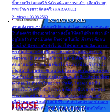
หิ้วกระเป๋า | แสงสุรีย์ รุ่งโรจน์ - แย่งกระเป๋า | เตือนใจ บุญ
พระรักษา (ซาวด์ดนตรี) (KARAOKE)
21 views • 03.08.2569
งานแต่ง เขาแซง แย่งเอาไปก่อน หัวใจอาวรณ์ มาซ่อน อยู่
ในห้องครัว ข้างนอกเจ้าสาว ส่งยิ้ม ให้คนไปทั่ว แต่เรา เฝ้า
อยู่ในครัว ทำตัวเป็นเด็ก ล้างจาน ในเมื่อ เจ้าสาว คือคน
บ้านใกล้ พึ่งพาอาศัย จำใจ ต้องไปช่วยงาน พอถึงเวลา เขา
พา กันเข้าพาขวัญ เพื่อนฝูง เฮฮาดังลั่น แต่เราล้างจาน
เดียวดาย เป็นคนพ่าย บ่มีความหมาย เคียงใจเจ้าบ่าว เป็น
คนพ่าย บ่มีความหมาย เคียงใจเจ้าบ่าว เพื่อนเจ้าสาว ยัง
เป็นบ่ได้ คือคนพ่าย ฮักคน ไม่มีใครสน เขาไม่เห็นคน ที่อยู่
ในครัว เจ้าสาว ก็มัวแต่งตัว สวยเด่น นั่งเคียงเจ้าบ่าว ที่เขา
เฝ้าคอย ใจเต้น หัวใจของเรา ลำเค็ญ ใครจะมองเห็น
ความใน ใจ เศร้า มันร้าวระบม ต้องมาขื่นขม เศร้าตรม
ท่ามความสุขี ช่วยงานเขาแต่ง แต่เรา แล้งมาหลายปี
เมื่อไรหนอจะ โชคดี ได้มีพิธีวิวาห์ หัวใจหล้า คอยไปคอย
มา คือหน้าที่เก่า หัวใจหล้า คอยไปคอยมา คือหน้าที่เก่า