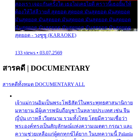
สองเรา เจอะกันครั้งใด เธอไม่เคยไยดี คราวนี้เธอยิ้มให้
ต้องให้ใส่ลีวายส์ สุดยอด สุดยอด มันสุดยอด มันสุดยอด
มันสุดยอด มันสุดยอด มันสุดยอด มันสุดยอด มันสุดยอด
มันสุดยอด มันสุดยอด มันสุดยอด มันสุดยอด มันสุดยอด
สุดยอด - วงซูซู (KARAOKE)
133 views • 03.07.2569
สารคดี
|
DOCUMENTARY
สารคดีทั้งหมด
DOCUMENTARY ALL
เจ้าแม่กวนอิมเป็นพระโพธิสัตว์ในพระพุทธศาสนานิกาย
มหายาน มีผู้เคารพนับถือบูชาในหลายประเทศ เช่น จีน
ญี่ปุ่น เกาหลี เวียดนาม รวมทั้งไทย โดยมีความเชื่อว่า
พระองค์ทรงเป็นสัญลักษณ์แห่งความเมตตา กรุณา และ
ความช่วยเหลือแก่ผู้ตกทุกข์ได้ยาก ในบทความนี้ Palanla