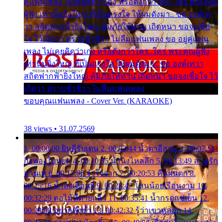
คู่แฟนเพลง ไม่เคยคิดว่าเก่ง หรือดังกว่าใคร..ใคร พระคุณ
ผู้ฟัง เท่านั้นยิ่งใหญ่ ที่เป็นแรงใจ ให้ผมดังมา.. ขอ องค์เท
วา สถิตฟากฟ้ายิ่งใหญ่ คุ้มภัยให้ท่าน เถิดหนา ขอจงเชื่อ
ใจ ไว้เถิดว่า ตราบชั่วชีวา ไม่ลืมแฟนเพลง ขอ อยู่คู่แฟน
เพลง ไม่เคยคิดว่าเก่ง หรือดังกว่าใคร..ใคร พระคุณผู้ฟัง
เท่านั้นยิ่งใหญ่ ที่เป็นแรงใจ ให้ผมดังมา.. ขอ องค์เทวา
สถิตฟากฟ้ายิ่งใหญ่ คุ้มภัยให้ท่าน เถิดหนา ขอจงเชื่อใจ ไว้
เถิดว่า ตราบชั่วชีวา ไม่ลืมแฟนเพลง
ขอบคุณแฟนเพลง - Cover Ver. (KARAOKE)
38 views • 31.07.2569
1. 00:00:00 ยินดีรับเดน 2. 00:03:44 น้ำตาอีสาน 3. 00:07:51
กิ่งทองใบหยก 4. 00:10:35 น้ำนิ่งไหลลึก 5. 00:13:49 ลานรัก
ลานเท 6. 00:17:06 จำใจจาก 7. 00:20:53 คืนฝนตก 8.
00:25:16 น้ำลงเดือนยี่ 9. 00:28:47 โสนน้อยเรือนงาม 10.
00:32:29 ตอไม้ที่ตายแล้ว 11. 00:35:41 น้ำกรดแช่เย็น 12.
00:39:08 อยากฟังซ้ำ 13. 00:42:32 รู้ว่าเขาหลอก 14.