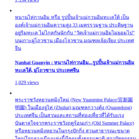
หนานไห่กวนอิม หรือ รูปปั้นเจ้าแม่กวนอิมทะเลใต้ เป็น
องค์เจ้าแม่กวนอิมความสูง 33 เมตรรวมฐาน ประดิษฐาน
อยู่ริมทะเล ไม่ไกลกันนักกับ “วัดเจ้าแม่กวนอิมไม่ยอมไป”
บนเกาะผู่โถวซาน เมืองโจวซาน มณฑลเจ้อเจียง ประเทศ
จีน
Nanhai Guanyin : หนานไห่กวนอิม...รูปปั้นเจ้าแม่กวนอิม
ทะเลใต้, ผู่โถวซาน ประเทศจีน
1,029 views
พระราชวังหยวนหมิงใหม่ (New Yuanming Palace/宮新園
明園) ในเมืองจูไห่ (Zhuhai) มณฑลกวางตุ้ง (Quangdong)
ประเทศจีน เป็นสวนและสถานที่ท่องเที่ยวที่ได้รับแรง
บันดาลใจจากพระราชวังฤดูร้อนเก่า (Old Summer Palace)
หรือหยวนหมิงหยวนในกรุงปักกิ่ง สวนสาธารณะขนาด
ใหญ่ใจกลางเมืองแห่งนี้มีครบทั้งธรรมชาติ สถาปัตยกรรม