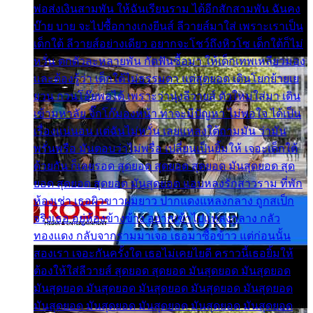
พ่อส่งเงินสามพัน ให้ฉันเรียนราม ได้อีกสักสามพัน ฉันคง
บ๊าย บาย จะไปซื้อกางเกงยีนส์ ลีวายส์มาใส่ เพราะเราเป็น
เด็กใต้ ลีวายส์อย่างเดียว อยากจะโชว์ถึงหิวโซ เด็กใต้ก็ไม่
หวั่น ตกตัวละหลายพัน กัดฟันซื้อมา ให้เด็กเทพเหลียวมอง
และต้องรู้ว่า เด็กใต้ไม่ธรรมดา แต่สุดยอด เดินโยกย้ายเย
ยวน กวนโอ๊ยพอได้ เพราะว่านุ่งลีวายส์ ตัวใหม่ใส่มา เดิน
เข้ามหาลัย จิ๊กโก๊มองหน้า ท่าจะมีปัญหา ไม่พอใจ ได้เป็น
เรื่องแน่นอน แต่ฉันไม่หวั่น เลยแหลงใต้ถามมัน ว่ามัน
พรั่นพรือ มันตอบว่าไม่พรื่อ เปลี่ยนเป็นยิ้มให้ เจอะเด็กใต้
ด้วยกัน ก็เลยรอด สุดยอด สุดยอด สุดยอด มันสุดยอด สุด
ยอด สุดยอด สุดยอด มันสุดยอด แอบหลงรักสาวราม ที่พัก
ห้องเช่า เธอผิวขาวผมยาว ปากแดงแหลงกลาง ถูกสเป็ก
จริงเธอ อยู่ห้องข้างข้าง อยากเข้าไปแหลงกลาง กลัว
ทองแดง กลับจากรามมาเจอ เธอมาซื้อข้าว แต่ก่อนนั้น
สองเรา เจอะกันครั้งใด เธอไม่เคยไยดี คราวนี้เธอยิ้มให้
ต้องให้ใส่ลีวายส์ สุดยอด สุดยอด มันสุดยอด มันสุดยอด
มันสุดยอด มันสุดยอด มันสุดยอด มันสุดยอด มันสุดยอด
มันสุดยอด มันสุดยอด มันสุดยอด มันสุดยอด มันสุดยอด