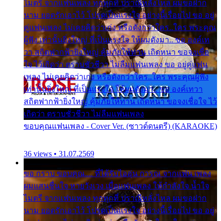
ไมตรี จากแฟนเพลง ทุกทุกที่ ปราณีหลั่งไหล ผมขอฝาก
นาม ยอดรักเอาไว้ โปรดเป็นแรงใจ อย่างนี้เรื่อยไป ขอ อยู่
คู่แฟนเพลง ไม่เคยคิดว่าเก่ง หรือดังกว่าใคร..ใคร พระคุณ
ผู้ฟัง เท่านั้นยิ่งใหญ่ ที่เป็นแรงใจ ให้ผมดังมา.. ขอ องค์เท
วา สถิตฟากฟ้ายิ่งใหญ่ คุ้มภัยให้ท่าน เถิดหนา ขอจงเชื่อ
ใจ ไว้เถิดว่า ตราบชั่วชีวา ไม่ลืมแฟนเพลง ขอ อยู่คู่แฟน
เพลง ไม่เคยคิดว่าเก่ง หรือดังกว่าใคร..ใคร พระคุณผู้ฟัง
เท่านั้นยิ่งใหญ่ ที่เป็นแรงใจ ให้ผมดังมา.. ขอ องค์เทวา
สถิตฟากฟ้ายิ่งใหญ่ คุ้มภัยให้ท่าน เถิดหนา ขอจงเชื่อใจ ไว้
เถิดว่า ตราบชั่วชีวา ไม่ลืมแฟนเพลง
ขอบคุณแฟนเพลง - Cover Ver. (ซาวด์ดนตรี) (KARAOKE)
36 views • 31.07.2569
ขอ กราบ ขอบคุณ.... ที่ได้รับไออุ่น การุณ จากแฟน เพลง
ผมแสนชื่นใจ หายวังเวง เมื่อแฟนเพลง ให้กำลังใจ น้ำใจ
ไมตรี จากแฟนเพลง ทุกทุกที่ ปราณีหลั่งไหล ผมขอฝาก
นาม ยอดรักเอาไว้ โปรดเป็นแรงใจ อย่างนี้เรื่อยไป ขอ อยู่