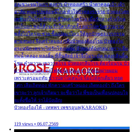
ออเซาะจนใจเบา สงสาร บัวทองเศร้า น้ำตาคลอเบ้า เฝ้า
อาลัย หนุ่มรูปหล่อหนีไกล หัวใจบัวทองระรวย บัวทองโศก
เพราะเป็นโรครักจาง ชีวิตเคว้งคว้าง เมื่อรักห่างร้างไกล
แม่ก็บอก พ่อก็สั่งจะรักใครสักครั้ง อย่าไปหวังความรวย
พลั้งไปใครจะช่วย ซื้อเปลมาไกว ให้ลูกบัวทอง เวรกรรม
ตามสนอง จึงเศร้าหมอง กลีบบัวทองต้องโรย บัวทองไม่
ตระหนัก เพราะไม่รักโคลนตม บัวทองท้องกลม เพราะลืม
ตมน้ำคลอง หลงลิ้น ที่สิ้นสัตย์ เจ้าจึงไม่ระมัด หลงกลิ่นลิ้น
โชย คำหวาน เขาวาดโรย บัวทองกลีบโรย ต้องร้อนรุม บัว
มาบานก่อนตูม ดุจไฟสุมร้อนรุมอุรา บัวทองผ่ายผอม
เพราะตรอมฤทัย ข้าวปลาไม่สนใจ ร้องไห้ลูกเดียว หยุด
โศก เสียเถิดทอง พักความเศร้าหมอง เถิดทองจ๋า ถึงใคร
เขาจะว่า ลูกเจ้าเกิดมา จะชื่อว่าไง พี่ขอเป็นเพื่อนปลอบใจ
จะตั้งชื่อให้ ว่าไอ้บังเอิญ
บัวทองร้องไห้ - เทพพร เพชรอุบล(KARAOKE)
119 views • 06.07.2569