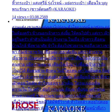
หิ้วกระเป๋า | แสงสุรีย์ รุ่งโรจน์ - แย่งกระเป๋า | เตือนใจ บุญ
พระรักษา (ซาวด์ดนตรี) (KARAOKE)
14 views • 03.08.2569
งานแต่ง เขาแซง แย่งเอาไปก่อน หัวใจอาวรณ์ มาซ่อน อยู่
ในห้องครัว ข้างนอกเจ้าสาว ส่งยิ้ม ให้คนไปทั่ว แต่เรา เฝ้า
อยู่ในครัว ทำตัวเป็นเด็ก ล้างจาน ในเมื่อ เจ้าสาว คือคน
บ้านใกล้ พึ่งพาอาศัย จำใจ ต้องไปช่วยงาน พอถึงเวลา เขา
พา กันเข้าพาขวัญ เพื่อนฝูง เฮฮาดังลั่น แต่เราล้างจาน
เดียวดาย เป็นคนพ่าย บ่มีความหมาย เคียงใจเจ้าบ่าว เป็น
คนพ่าย บ่มีความหมาย เคียงใจเจ้าบ่าว เพื่อนเจ้าสาว ยัง
เป็นบ่ได้ คือคนพ่าย ฮักคน ไม่มีใครสน เขาไม่เห็นคน ที่อยู่
ในครัว เจ้าสาว ก็มัวแต่งตัว สวยเด่น นั่งเคียงเจ้าบ่าว ที่เขา
เฝ้าคอย ใจเต้น หัวใจของเรา ลำเค็ญ ใครจะมองเห็น
ความใน ใจ เศร้า มันร้าวระบม ต้องมาขื่นขม เศร้าตรม
ท่ามความสุขี ช่วยงานเขาแต่ง แต่เรา แล้งมาหลายปี
เมื่อไรหนอจะ โชคดี ได้มีพิธีวิวาห์ หัวใจหล้า คอยไปคอย
มา คือหน้าที่เก่า หัวใจหล้า คอยไปคอยมา คือหน้าที่เก่า