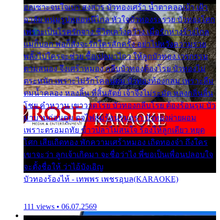
ออเซาะจนใจเบา สงสาร บัวทองเศร้า น้ำตาคลอเบ้า เฝ้า
อาลัย หนุ่มรูปหล่อหนีไกล หัวใจบัวทองระรวย บัวทองโศก
เพราะเป็นโรครักจาง ชีวิตเคว้งคว้าง เมื่อรักห่างร้างไกล
แม่ก็บอก พ่อก็สั่งจะรักใครสักครั้ง อย่าไปหวังความรวย
พลั้งไปใครจะช่วย ซื้อเปลมาไกว ให้ลูกบัวทอง เวรกรรม
ตามสนอง จึงเศร้าหมอง กลีบบัวทองต้องโรย บัวทองไม่
ตระหนัก เพราะไม่รักโคลนตม บัวทองท้องกลม เพราะลืม
ตมน้ำคลอง หลงลิ้น ที่สิ้นสัตย์ เจ้าจึงไม่ระมัด หลงกลิ่นลิ้น
โชย คำหวาน เขาวาดโรย บัวทองกลีบโรย ต้องร้อนรุม บัว
มาบานก่อนตูม ดุจไฟสุมร้อนรุมอุรา บัวทองผ่ายผอม
เพราะตรอมฤทัย ข้าวปลาไม่สนใจ ร้องไห้ลูกเดียว หยุด
โศก เสียเถิดทอง พักความเศร้าหมอง เถิดทองจ๋า ถึงใคร
เขาจะว่า ลูกเจ้าเกิดมา จะชื่อว่าไง พี่ขอเป็นเพื่อนปลอบใจ
จะตั้งชื่อให้ ว่าไอ้บังเอิญ
บัวทองร้องไห้ - เทพพร เพชรอุบล(KARAOKE)
111 views • 06.07.2569