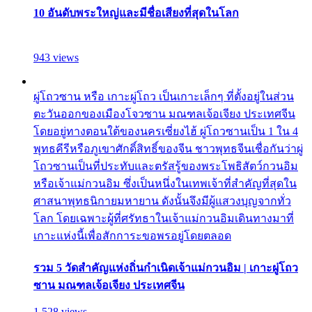
10 อันดับพระใหญ่และมีชื่อเสียงที่สุดในโลก
943 views
ผู่โถวซาน หรือ เกาะผู่โถว เป็นเกาะเล็กๆ ที่ตั้งอยู่ในส่วน
ตะวันออกของเมืองโจวซาน มณฑลเจ้อเจียง ประเทศจีน
โดยอยู่ทางตอนใต้ของนครเซี่ยงไฮ้ ผู่โถวซานเป็น 1 ใน 4
พุทธคีรีหรือภูเขาศักดิ์สิทธิ์ของจีน ชาวพุทธจีนเชื่อกันว่าผู่
โถวซานเป็นที่ประทับและตรัสรู้ของพระโพธิสัตว์กวนอิม
หรือเจ้าแม่กวนอิม ซึ่งเป็นหนึ่งในเทพเจ้าที่สำคัญที่สุดใน
ศาสนาพุทธนิกายมหายาน ดังนั้นจึงมีผู้แสวงบุญจากทั่ว
โลก โดยเฉพาะผู้ที่ศรัทธาในเจ้าแม่กวนอิมเดินทางมาที่
เกาะแห่งนี้เพื่อสักการะขอพรอยู่โดยตลอด
รวม 5 วัดสำคัญแห่งถิ่นกำเนิดเจ้าแม่กวนอิม | เกาะผู่โถว
ซาน มณฑลเจ้อเจียง ประเทศจีน
1,528 views