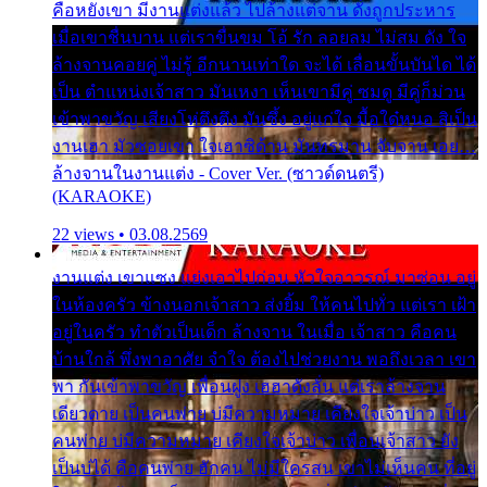
คือหยังเขา มีงานแต่งแล้ว ไปล้างแต่จาน ดั่งถูกประหาร
เมื่อเขาชื่นบาน แต่เราขื่นขม โอ้ รัก ลอยลม ไม่สม ดัง ใจ
ล้างจานคอยคู่ ไม่รู้ อีกนานเท่าใด จะได้ เลื่อนขั้นบันได ได้
เป็น ตำแหน่งเจ้าสาว มันเหงา เห็นเขามีคู่ ซมดู มีคู่ก็ม่วน
เข้าพาขวัญ เสียงโห่ตึงตึง มันซึ้ง อยู่แก่ใจ มื้อใด๋หนอ สิเป็น
งานเฮา มัวซอยเขา ใจเฮาซิด้าน มันทรมาน จับจาน เอย…
ล้างจานในงานแต่ง - Cover Ver. (ซาวด์ดนตรี)
(KARAOKE)
22 views • 03.08.2569
งานแต่ง เขาแซง แย่งเอาไปก่อน หัวใจอาวรณ์ มาซ่อน อยู่
ในห้องครัว ข้างนอกเจ้าสาว ส่งยิ้ม ให้คนไปทั่ว แต่เรา เฝ้า
อยู่ในครัว ทำตัวเป็นเด็ก ล้างจาน ในเมื่อ เจ้าสาว คือคน
บ้านใกล้ พึ่งพาอาศัย จำใจ ต้องไปช่วยงาน พอถึงเวลา เขา
พา กันเข้าพาขวัญ เพื่อนฝูง เฮฮาดังลั่น แต่เราล้างจาน
เดียวดาย เป็นคนพ่าย บ่มีความหมาย เคียงใจเจ้าบ่าว เป็น
คนพ่าย บ่มีความหมาย เคียงใจเจ้าบ่าว เพื่อนเจ้าสาว ยัง
เป็นบ่ได้ คือคนพ่าย ฮักคน ไม่มีใครสน เขาไม่เห็นคน ที่อยู่