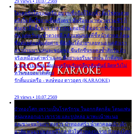
29 views • 10.07.2569
ไม่เคยรักใครแน่หรือ อยากเชื่อถือก็ไม่กล้า ติ๋มใช่คนสวย
ตรึงใจ ติ๋มใช่งามซึ้งตรึงตรา พี่หรือจะมาหมายร่วมชีวี ก็
คนเขาลืออื้อฉาว ว่าสาวๆรุมตอมพี่ ติ๋มอยากรับรักเหมือน
กัน แต่หวั่นจะช้ำดวงฤดี กลัวแฟนของพี่ชี้หน้าด่าทอ ก็คน
ชื่อต๋อยต้อยตุ้มตุ๋ยต่าย พี่ยังลืมได้ง่ายๆเลยหนอ แค่ตัวเรา
สาวบ้านนา แสนจะซอมซ่อ ขืนรักขืนรอคงช้ำสักวัน ถ้า
จริงเหมือนคำพร่ำเฉลย พี่อย่าเฉยรีบมาหมั้น ถ้าพี่สู่ขอ
ตามธรรมเนียม ติ๋มจะเตรียมรับเกลียวสัมพันธ์ ผิดหวังไม่
หวั่นขอยอมได้เคียง
รักติ๋มแน่หรือ - หงษ์ทอง ดาวอุดร (KARAOKE)
29 views • 10.07.2569
บัวทองโศก เพราะเป็นโรครักรุม ในอกกลัดกลุ้ม โดนแฟน
หนุ่มหลอกเอา เขารวย และรูปหล่อ มาพะเน้าพะนอ
ออเซาะจนใจเบา สงสาร บัวทองเศร้า น้ำตาคลอเบ้า เฝ้า
อาลัย หนุ่มรูปหล่อหนีไกล หัวใจบัวทองระรวย บัวทองโศก