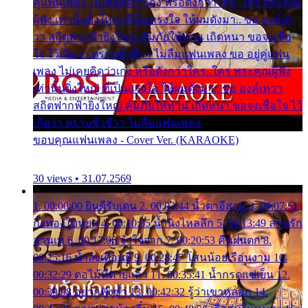
คู่แฟนเพลง ไม่เคยคิดว่าเก่ง หรือดังกว่าใคร..ใคร พระคุณ
ผู้ฟัง เท่านั้นยิ่งใหญ่ ที่เป็นแรงใจ ให้ผมดังมา.. ขอ องค์เท
วา สถิตฟากฟ้ายิ่งใหญ่ คุ้มภัยให้ท่าน เถิดหนา ขอจงเชื่อ
ใจ ไว้เถิดว่า ตราบชั่วชีวา ไม่ลืมแฟนเพลง ขอ อยู่คู่แฟน
เพลง ไม่เคยคิดว่าเก่ง หรือดังกว่าใคร..ใคร พระคุณผู้ฟัง
เท่านั้นยิ่งใหญ่ ที่เป็นแรงใจ ให้ผมดังมา.. ขอ องค์เทวา
สถิตฟากฟ้ายิ่งใหญ่ คุ้มภัยให้ท่าน เถิดหนา ขอจงเชื่อใจ ไว้
เถิดว่า ตราบชั่วชีวา ไม่ลืมแฟนเพลง
ขอบคุณแฟนเพลง - Cover Ver. (KARAOKE)
30 views • 31.07.2569
1. 00:00:00 ยินดีรับเดน 2. 00:03:44 น้ำตาอีสาน 3. 00:07:51
กิ่งทองใบหยก 4. 00:10:35 น้ำนิ่งไหลลึก 5. 00:13:49 ลานรัก
ลานเท 6. 00:17:06 จำใจจาก 7. 00:20:53 คืนฝนตก 8.
00:25:16 น้ำลงเดือนยี่ 9. 00:28:47 โสนน้อยเรือนงาม 10.
00:32:29 ตอไม้ที่ตายแล้ว 11. 00:35:41 น้ำกรดแช่เย็น 12.
00:39:08 อยากฟังซ้ำ 13. 00:42:32 รู้ว่าเขาหลอก 14.