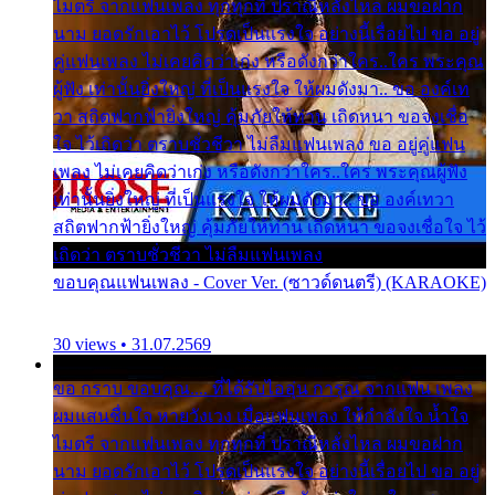
ไมตรี จากแฟนเพลง ทุกทุกที่ ปราณีหลั่งไหล ผมขอฝาก
นาม ยอดรักเอาไว้ โปรดเป็นแรงใจ อย่างนี้เรื่อยไป ขอ อยู่
คู่แฟนเพลง ไม่เคยคิดว่าเก่ง หรือดังกว่าใคร..ใคร พระคุณ
ผู้ฟัง เท่านั้นยิ่งใหญ่ ที่เป็นแรงใจ ให้ผมดังมา.. ขอ องค์เท
วา สถิตฟากฟ้ายิ่งใหญ่ คุ้มภัยให้ท่าน เถิดหนา ขอจงเชื่อ
ใจ ไว้เถิดว่า ตราบชั่วชีวา ไม่ลืมแฟนเพลง ขอ อยู่คู่แฟน
เพลง ไม่เคยคิดว่าเก่ง หรือดังกว่าใคร..ใคร พระคุณผู้ฟัง
เท่านั้นยิ่งใหญ่ ที่เป็นแรงใจ ให้ผมดังมา.. ขอ องค์เทวา
สถิตฟากฟ้ายิ่งใหญ่ คุ้มภัยให้ท่าน เถิดหนา ขอจงเชื่อใจ ไว้
เถิดว่า ตราบชั่วชีวา ไม่ลืมแฟนเพลง
ขอบคุณแฟนเพลง - Cover Ver. (ซาวด์ดนตรี) (KARAOKE)
30 views • 31.07.2569
ขอ กราบ ขอบคุณ.... ที่ได้รับไออุ่น การุณ จากแฟน เพลง
ผมแสนชื่นใจ หายวังเวง เมื่อแฟนเพลง ให้กำลังใจ น้ำใจ
ไมตรี จากแฟนเพลง ทุกทุกที่ ปราณีหลั่งไหล ผมขอฝาก
นาม ยอดรักเอาไว้ โปรดเป็นแรงใจ อย่างนี้เรื่อยไป ขอ อยู่