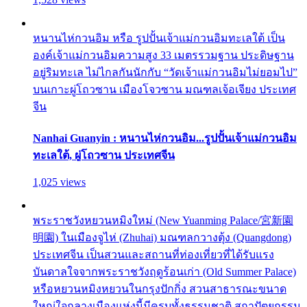
หนานไห่กวนอิม หรือ รูปปั้นเจ้าแม่กวนอิมทะเลใต้ เป็น
องค์เจ้าแม่กวนอิมความสูง 33 เมตรรวมฐาน ประดิษฐาน
อยู่ริมทะเล ไม่ไกลกันนักกับ “วัดเจ้าแม่กวนอิมไม่ยอมไป”
บนเกาะผู่โถวซาน เมืองโจวซาน มณฑลเจ้อเจียง ประเทศ
จีน
Nanhai Guanyin : หนานไห่กวนอิม...รูปปั้นเจ้าแม่กวนอิม
ทะเลใต้, ผู่โถวซาน ประเทศจีน
1,025 views
พระราชวังหยวนหมิงใหม่ (New Yuanming Palace/宮新園
明園) ในเมืองจูไห่ (Zhuhai) มณฑลกวางตุ้ง (Quangdong)
ประเทศจีน เป็นสวนและสถานที่ท่องเที่ยวที่ได้รับแรง
บันดาลใจจากพระราชวังฤดูร้อนเก่า (Old Summer Palace)
หรือหยวนหมิงหยวนในกรุงปักกิ่ง สวนสาธารณะขนาด
ใหญ่ใจกลางเมืองแห่งนี้มีครบทั้งธรรมชาติ สถาปัตยกรรม