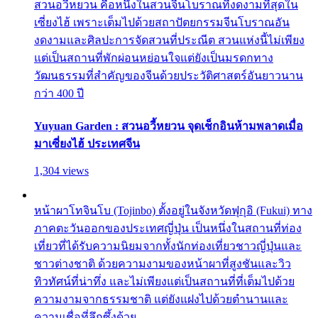
สวนอวี้หยวน คือหนึ่งในสวนจีนโบราณที่งดงามที่สุดใน
เซี่ยงไฮ้ เพราะเต็มไปด้วยสถาปัตยกรรมจีนโบราณอัน
งดงามและศิลปะการจัดสวนที่ประณีต สวนแห่งนี้ไม่เพียง
แต่เป็นสถานที่พักผ่อนหย่อนใจแต่ยังเป็นมรดกทาง
วัฒนธรรมที่สำคัญของจีนด้วยประวัติศาสตร์อันยาวนาน
กว่า 400 ปี
Yuyuan Garden : สวนอวี้หยวน จุดเช็กอินห้ามพลาดเมื่อ
มาเซี่ยงไฮ้ ประเทศจีน
1,304 views
หน้าผาโทจินโบ (Tojinbo) ตั้งอยู่ในจังหวัดฟุกุอิ (Fukui) ทาง
ภาคตะวันออกของประเทศญี่ปุ่น เป็นหนึ่งในสถานที่ท่อง
เที่ยวที่ได้รับความนิยมจากทั้งนักท่องเที่ยวชาวญี่ปุ่นและ
ชาวต่างชาติ ด้วยความงามของหน้าผาที่สูงชันและวิว
ทิวทัศน์ที่น่าทึ่ง และไม่เพียงแต่เป็นสถานที่ที่เต็มไปด้วย
ความงามจากธรรมชาติ แต่ยังแฝงไปด้วยตำนานและ
ความเชื่อที่ลึกซึ้งด้วย