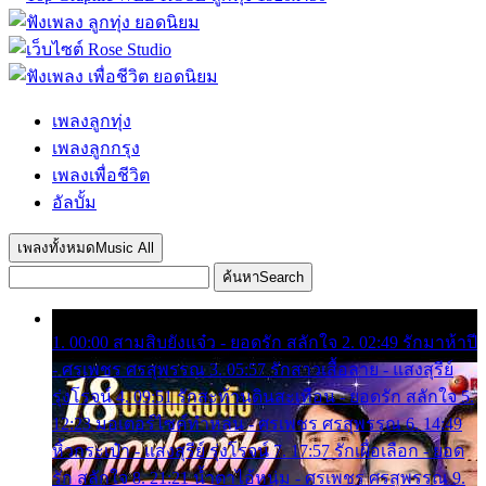
เพลงลูกทุ่ง
เพลงลูกกรุง
เพลงเพื่อชีวิต
อัลบั้ม
เพลงทั้งหมด
Music All
ค้นหา
Search
1. 00:00 สามสิบยังแจ๋ว - ยอดรัก สลักใจ 2. 02:49 รักมาห้าปี
- ศรเพชร ศรสุพรรณ 3. 05:57 รักสาวเสื้อลาย - แสงสุรีย์
รุ่งโรจน์ 4. 09:51 รักสะท้านดินสะเทือน - ยอดรัก สลักใจ 5.
12:23 มอเตอร์ไซค์ทำหล่น - ศรเพชร ศรสุพรรณ 6. 14:49
หิ้วกระเป๋า - แสงสุรีย์ รุ่งโรจน์ 7. 17:57 รักเผื่อเลือก - ยอด
รัก สลักใจ 8. 21:21 น้ำตาไอ้หนุ่ม - ศรเพชร ศรสุพรรณ 9.