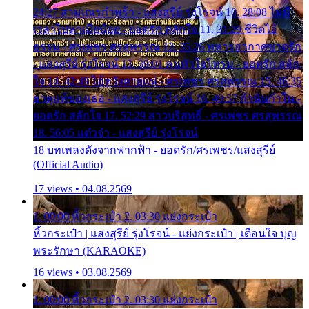
24:27 สามเณรกำพร้า - แสงสุรีย์ รุ่งโรจน์ 10. 28:08 ไม่มี
เวลาไปหาเมียน้อย - ยอดรัก สลักใจ 11. 31:29 ชีวิตไอ้
ธรรม - ศรเพชร ศรสุพรรณ 12. 35:26 ทหารอากาศขาดรัก
- แสงสุรีย์ รุ่งโรจน์ 13. 39:01 คนหัวใจโทรม - ยอดรัก สลัก
ใจ 14. 42:49 ไอ้หวังตายแน่ - ศรเพชร ศรสุพรรณ 15. 46:35
ธาตุแท้ของเธอ - แสงสุรีย์ รุ่งโรจน์ 16. 49:57 กำนันกำใน -
ยอดรัก สลักใจ 17. 52:29 สาวบริสุทธิ์ - ศรเพชร ศรสุพรรณ
18. 56:05 แต๋วจ๋า - แสงสุรีย์ รุ่งโรจน์
18 บทเพลงดังจากฟากฟ้า - ยอดรัก/ศรเพชร/แสงสุรีย์
(Official Audio)
17 views • 04.08.2569
1. 00:00 หิ้วกระเป๋า 2. 03:30 แย่งกระเป๋า
หิ้วกระเป๋า | แสงสุรีย์ รุ่งโรจน์ - แย่งกระเป๋า | เตือนใจ บุญ
พระรักษา (KARAOKE)
16 views • 03.08.2569
1. 00:00 หิ้วกระเป๋า 2. 03:30 แย่งกระเป๋า