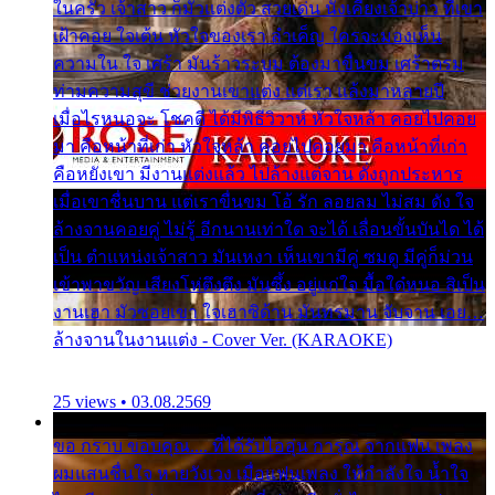
ในครัว เจ้าสาว ก็มัวแต่งตัว สวยเด่น นั่งเคียงเจ้าบ่าว ที่เขา
เฝ้าคอย ใจเต้น หัวใจของเรา ลำเค็ญ ใครจะมองเห็น
ความใน ใจ เศร้า มันร้าวระบม ต้องมาขื่นขม เศร้าตรม
ท่ามความสุขี ช่วยงานเขาแต่ง แต่เรา แล้งมาหลายปี
เมื่อไรหนอจะ โชคดี ได้มีพิธีวิวาห์ หัวใจหล้า คอยไปคอย
มา คือหน้าที่เก่า หัวใจหล้า คอยไปคอยมา คือหน้าที่เก่า
คือหยังเขา มีงานแต่งแล้ว ไปล้างแต่จาน ดั่งถูกประหาร
เมื่อเขาชื่นบาน แต่เราขื่นขม โอ้ รัก ลอยลม ไม่สม ดัง ใจ
ล้างจานคอยคู่ ไม่รู้ อีกนานเท่าใด จะได้ เลื่อนขั้นบันได ได้
เป็น ตำแหน่งเจ้าสาว มันเหงา เห็นเขามีคู่ ซมดู มีคู่ก็ม่วน
เข้าพาขวัญ เสียงโห่ตึงตึง มันซึ้ง อยู่แก่ใจ มื้อใด๋หนอ สิเป็น
งานเฮา มัวซอยเขา ใจเฮาซิด้าน มันทรมาน จับจาน เอย…
ล้างจานในงานแต่ง - Cover Ver. (KARAOKE)
25 views • 03.08.2569
ขอ กราบ ขอบคุณ.... ที่ได้รับไออุ่น การุณ จากแฟน เพลง
ผมแสนชื่นใจ หายวังเวง เมื่อแฟนเพลง ให้กำลังใจ น้ำใจ