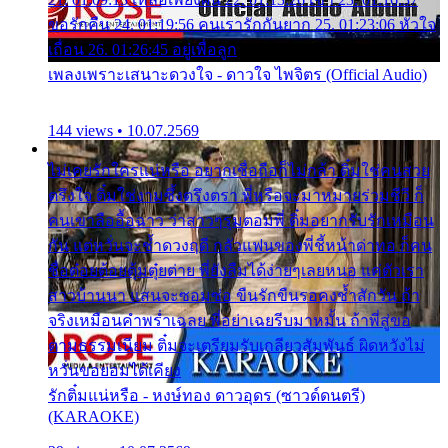
ขอรักคืน 24. 01:19:56 คนเรารักกันยาก 25. 01:23:06 หัวใจ
เถื่อน 26. 01:26:45 อยู่เพื่อลูก
เพลงเพราะเสนาะดวงใจ - ดาวใจ ไพจิตร (Official Audio)
144 views • 10.07.2569
ไม่เคยรักใครแน่หรือ อยากเชื่อถือก็ไม่กล้า ติ๋มใช่คนสวย
ตรึงใจ ติ๋มใช่งามซึ้งตรึงตรา พี่หรือจะมาหมายร่วมชีวี ก็
คนเขาลืออื้อฉาว ว่าสาวๆรุมตอมพี่ ติ๋มอยากรับรักเหมือน
กัน แต่หวั่นจะช้ำดวงฤดี กลัวแฟนของพี่ชี้หน้าด่าทอ ก็คน
ชื่อต๋อยต้อยตุ้มตุ๋ยต่าย พี่ยังลืมได้ง่ายๆเลยหนอ แค่ตัวเรา
สาวบ้านนา แสนจะซอมซ่อ ขืนรักขืนรอคงช้ำสักวัน ถ้า
จริงเหมือนคำพร่ำเฉลย พี่อย่าเฉยรีบมาหมั้น ถ้าพี่สู่ขอ
ตามธรรมเนียม ติ๋มจะเตรียมรับเกลียวสัมพันธ์ ผิดหวังไม่
หวั่นขอยอมได้เคียง
รักติ๋มแน่หรือ - หงษ์ทอง ดาวอุดร (ซาวด์ดนตรี)
(KARAOKE)