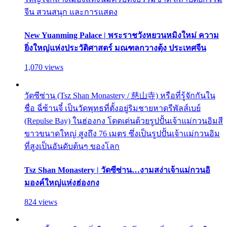
จีน สวนสนุก และการแสดง
New Yuanming Palace | พระราชวังหยวนหมิงใหม่ ความ
ยิ่งใหญ่แห่งประวัติศาสตร์ มณฑลกวางตุ้ง ประเทศจีน
1,070 views
วัดซีซ่าน (Tsz Shan Monastery / 慈山寺) หรือที่รู้จักกันใน
ชื่อ ฉี่ซ้านจี๋ เป็นวัดพุทธที่ตั้งอยู่ริมชายหาดรีพัลส์เบย์
(Repulse Bay) ในฮ่องกง โดดเด่นด้วยรูปปั้นเจ้าแม่กวนอิมสี
ขาวขนาดใหญ่ สูงถึง 76 เมตร ซึ่งเป็นรูปปั้นเจ้าแม่กวนอิม
ที่สูงเป็นอันดับต้นๆ ของโลก
Tsz Shan Monastery | วัดซีซ่าน…งามสง่าเจ้าแม่กวนอิ
มองค์ใหญ่แห่งฮ่องกง
824 views