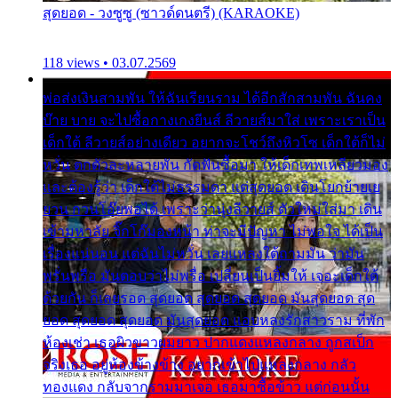
สุดยอด - วงซูซู (ซาวด์ดนตรี) (KARAOKE)
118 views • 03.07.2569
พ่อส่งเงินสามพัน ให้ฉันเรียนราม ได้อีกสักสามพัน ฉันคง
บ๊าย บาย จะไปซื้อกางเกงยีนส์ ลีวายส์มาใส่ เพราะเราเป็น
เด็กใต้ ลีวายส์อย่างเดียว อยากจะโชว์ถึงหิวโซ เด็กใต้ก็ไม่
หวั่น ตกตัวละหลายพัน กัดฟันซื้อมา ให้เด็กเทพเหลียวมอง
และต้องรู้ว่า เด็กใต้ไม่ธรรมดา แต่สุดยอด เดินโยกย้ายเย
ยวน กวนโอ๊ยพอได้ เพราะว่านุ่งลีวายส์ ตัวใหม่ใส่มา เดิน
เข้ามหาลัย จิ๊กโก๊มองหน้า ท่าจะมีปัญหา ไม่พอใจ ได้เป็น
เรื่องแน่นอน แต่ฉันไม่หวั่น เลยแหลงใต้ถามมัน ว่ามัน
พรั่นพรือ มันตอบว่าไม่พรื่อ เปลี่ยนเป็นยิ้มให้ เจอะเด็กใต้
ด้วยกัน ก็เลยรอด สุดยอด สุดยอด สุดยอด มันสุดยอด สุด
ยอด สุดยอด สุดยอด มันสุดยอด แอบหลงรักสาวราม ที่พัก
ห้องเช่า เธอผิวขาวผมยาว ปากแดงแหลงกลาง ถูกสเป็ก
จริงเธอ อยู่ห้องข้างข้าง อยากเข้าไปแหลงกลาง กลัว
ทองแดง กลับจากรามมาเจอ เธอมาซื้อข้าว แต่ก่อนนั้น