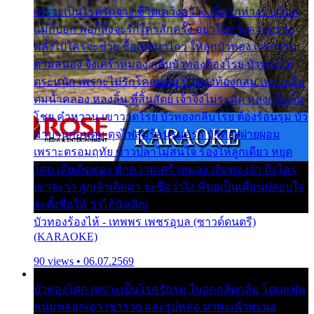
เพราะเป็นโรครักจาง ชีวิตเคว้งคว้าง เมื่อรักห่างร้างไกล
แม่ก็บอก พ่อก็สั่งจะรักใครสักครั้ง อย่าไปหวังความรวย
พลั้งไปใครจะช่วย ซื้อเปลมาไกว ให้ลูกบัวทอง เวรกรรม
ตามสนอง จึงเศร้าหมอง กลีบบัวทองต้องโรย บัวทองไม่
ตระหนัก เพราะไม่รักโคลนตม บัวทองท้องกลม เพราะลืม
ตมน้ำคลอง หลงลิ้น ที่สิ้นสัตย์ เจ้าจึงไม่ระมัด หลงกลิ่นลิ้น
โชย คำหวาน เขาวาดโรย บัวทองกลีบโรย ต้องร้อนรุม บัว
มาบานก่อนตูม ดุจไฟสุมร้อนรุมอุรา บัวทองผ่ายผอม
เพราะตรอมฤทัย ข้าวปลาไม่สนใจ ร้องไห้ลูกเดียว หยุด
โศก เสียเถิดทอง พักความเศร้าหมอง เถิดทองจ๋า ถึงใคร
เขาจะว่า ลูกเจ้าเกิดมา จะชื่อว่าไง พี่ขอเป็นเพื่อนปลอบใจ
จะตั้งชื่อให้ ว่าไอ้บังเอิญ
บัวทองร้องไห้ - เทพพร เพชรอุบล (ซาวด์ดนตรี)
(KARAOKE)
90 views • 06.07.2569
บัวทองโศก เพราะเป็นโรครักรุม ในอกกลัดกลุ้ม โดนแฟน
หนุ่มหลอกเอา เขารวย และรูปหล่อ มาพะเน้าพะนอ