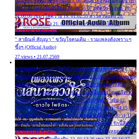
00:45:25 รอหน่อยน้องติ๋ม 15. 00:48:56 เรือล่มในหนอง 16.
00:51:43 บัตรเชิญสีเลือด 17. 00:56:07 อดีตรักโรงทอ 18.
01:00:00 เขมรไล่ควาย 19. 01:02:55 สาวสวนแตง 20.
01:05:51 แอบมอง 21. 01:09:27 พบรักปากน้ำโพ 22.
01:13:06 สายัณห์เมา
" สายัณห์ สัญญา " ขวัญใจคนเดิม - รวมเพลงดังเพราะๆ
ซึ้งๆ (Official Audio)
27 views • 21.07.2569
1. 00:00:00 ทำไมทำฉันได้ 2. 00:03:20 นางฟ้าสลัม 3.
00:06:50 คน 4. 00:10:36 บุญเหลือเกิน 5. 00:13:58 ฝนหยาด
สุดท้าย 6. 00:17:30 ยาใจยาจก 7. 00:20:30 คิดดูให้ดี 8.
00:24:21 ลบรอยแผลรัก 9. 00:27:35 เหมือนใจโดนกรีด 10.
00:30:54 ขบวนการเปาเปียว 11. 00:34:05 คำรำพัน 12.
00:37:20 ปาหนัน 13. 00:40:37 ใจเจ้ากรรม 14. 00:44:15 จูบ
ฉันแล้วจงตายเสีย 15. 00:47:24 ขอสูมาเต๊อะ 16. 00:51:11
คนใจมาร 17. 00:54:50 คืนทรมาน 18. 00:58:25 รักนี้สีดำ
19. 01:01:44 ส่วนเกิน 20. 01:05:42 หยาดน้ำฝนหยดน้ำตา
21. 01:09:13 เหลือเพียงฝัน 22. 01:13:26 เขา 23. 01:16:37