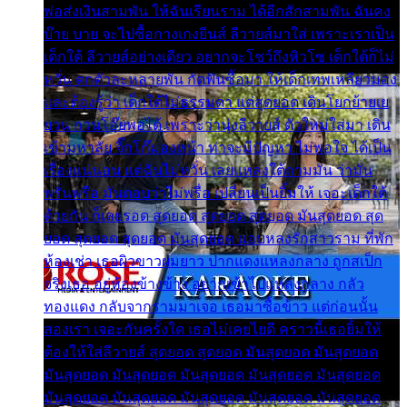
พ่อส่งเงินสามพัน ให้ฉันเรียนราม ได้อีกสักสามพัน ฉันคง
บ๊าย บาย จะไปซื้อกางเกงยีนส์ ลีวายส์มาใส่ เพราะเราเป็น
เด็กใต้ ลีวายส์อย่างเดียว อยากจะโชว์ถึงหิวโซ เด็กใต้ก็ไม่
หวั่น ตกตัวละหลายพัน กัดฟันซื้อมา ให้เด็กเทพเหลียวมอง
และต้องรู้ว่า เด็กใต้ไม่ธรรมดา แต่สุดยอด เดินโยกย้ายเย
ยวน กวนโอ๊ยพอได้ เพราะว่านุ่งลีวายส์ ตัวใหม่ใส่มา เดิน
เข้ามหาลัย จิ๊กโก๊มองหน้า ท่าจะมีปัญหา ไม่พอใจ ได้เป็น
เรื่องแน่นอน แต่ฉันไม่หวั่น เลยแหลงใต้ถามมัน ว่ามัน
พรั่นพรือ มันตอบว่าไม่พรื่อ เปลี่ยนเป็นยิ้มให้ เจอะเด็กใต้
ด้วยกัน ก็เลยรอด สุดยอด สุดยอด สุดยอด มันสุดยอด สุด
ยอด สุดยอด สุดยอด มันสุดยอด แอบหลงรักสาวราม ที่พัก
ห้องเช่า เธอผิวขาวผมยาว ปากแดงแหลงกลาง ถูกสเป็ก
จริงเธอ อยู่ห้องข้างข้าง อยากเข้าไปแหลงกลาง กลัว
ทองแดง กลับจากรามมาเจอ เธอมาซื้อข้าว แต่ก่อนนั้น
สองเรา เจอะกันครั้งใด เธอไม่เคยไยดี คราวนี้เธอยิ้มให้
ต้องให้ใส่ลีวายส์ สุดยอด สุดยอด มันสุดยอด มันสุดยอด
มันสุดยอด มันสุดยอด มันสุดยอด มันสุดยอด มันสุดยอด
มันสุดยอด มันสุดยอด มันสุดยอด มันสุดยอด มันสุดยอด