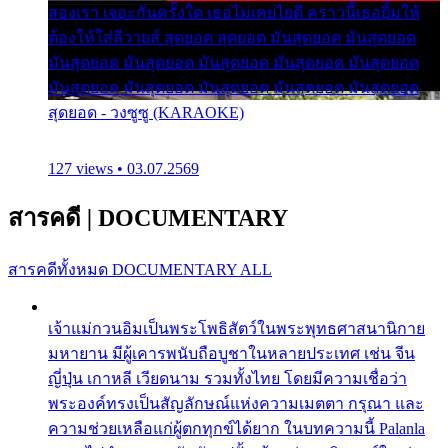
สองเรา เจอะกันครั้งใด เธอไม่เคยไยดี คราวนี้เธอยิ้มให้
ต้องให้ใส่ลีวายส์ สุดยอด สุดยอด มันสุดยอด มันสุดยอด
มันสุดยอด มันสุดยอด มันสุดยอด มันสุดยอด มันสุดยอด
มันสุดยอด มันสุดยอด มันสุดยอด มันสุดยอด มันสุดยอด
สุดยอด - วงซูซู (KARAOKE)
127 views • 03.07.2569
สารคดี
|
DOCUMENTARY
สารคดีทั้งหมด
DOCUMENTARY ALL
เจ้าแม่กวนอิมเป็นพระโพธิสัตว์ในพระพุทธศาสนานิกาย
มหายาน มีผู้เคารพนับถือบูชาในหลายประเทศ เช่น จีน
ญี่ปุ่น เกาหลี เวียดนาม รวมทั้งไทย โดยมีความเชื่อว่า
พระองค์ทรงเป็นสัญลักษณ์แห่งความเมตตา กรุณา และ
ความช่วยเหลือแก่ผู้ตกทุกข์ได้ยาก ในบทความนี้ Palanla