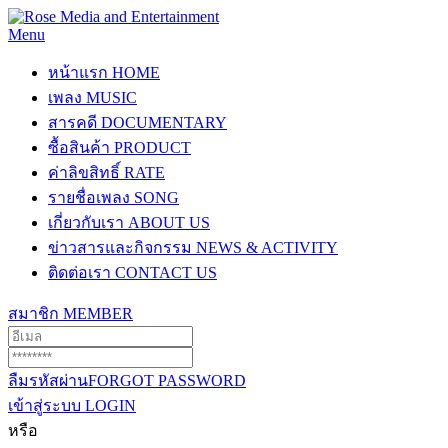
Menu
หน้าแรก
HOME
เพลง
MUSIC
สารคดี
DOCUMENTARY
ซื้อสินค้า
PRODUCT
ค่าลิขสิทธิ์
RATE
รายชื่อเพลง
SONG
เกี่ยวกับเรา
ABOUT US
ข่าวสารและกิจกรรม
NEWS & ACTIVITY
ติดต่อเรา
CONTACT US
สมาชิก
MEMBER
ลืมรหัสผ่าน
FORGOT PASSWORD
เข้าสู่ระบบ
LOGIN
หรือ