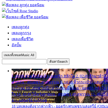
เพลงลูกทุ่ง
เพลงลูกกรุง
เพลงเพื่อชีวิต
อัลบั้ม
เพลงทั้งหมด
Music All
ค้นหา
Search
1. 00:00 สามสิบยังแจ๋ว - ยอดรัก สลักใจ 2. 02:49 รักมาห้าปี
ทำหล่น - ศรเพชร ศรสุพรรณ 6. 14:49 หิ้วกระเป๋า - แสงสุรีย์ 
รุ่งโรจน์ 10. 28:08 ไม่มีเวลาไปหาเมียน้อย - ยอดรัก สลักใ
ใจ 14. 42:49 ไอ้หวังตายแน่ - ศรเพชร ศรสุพรรณ 15. 46:35 ธา
จ๋า - แสงสุรีย์ รุ่งโรจน์
18 บทเพลงดังจากฟากฟ้า - ยอดรัก/ศรเพชร/แสงสุรีย์ (Officia