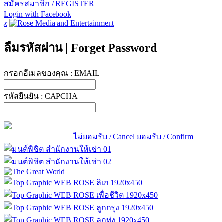
สมัครสมาชิก / REGISTER
Login with Facebook
x
ลืมรหัสผ่าน
|
Forget Password
กรอกอีเมลของคุณ :
EMAIL
รหัสยืนยัน :
CAPCHA
ไม่ยอมรับ / Cancel
ยอมรับ / Confirm