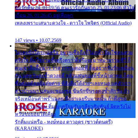
ขอรักคืน 24. 01:19:56 คนเรารักกันยาก 25. 01:23:06 หัวใจ
เถื่อน 26. 01:26:45 อยู่เพื่อลูก
เพลงเพราะเสนาะดวงใจ - ดาวใจ ไพจิตร (Official Audio)
147 views • 10.07.2569
ไม่เคยรักใครแน่หรือ อยากเชื่อถือก็ไม่กล้า ติ๋มใช่คนสวย
ตรึงใจ ติ๋มใช่งามซึ้งตรึงตรา พี่หรือจะมาหมายร่วมชีวี ก็
คนเขาลืออื้อฉาว ว่าสาวๆรุมตอมพี่ ติ๋มอยากรับรักเหมือน
กัน แต่หวั่นจะช้ำดวงฤดี กลัวแฟนของพี่ชี้หน้าด่าทอ ก็คน
ชื่อต๋อยต้อยตุ้มตุ๋ยต่าย พี่ยังลืมได้ง่ายๆเลยหนอ แค่ตัวเรา
สาวบ้านนา แสนจะซอมซ่อ ขืนรักขืนรอคงช้ำสักวัน ถ้า
จริงเหมือนคำพร่ำเฉลย พี่อย่าเฉยรีบมาหมั้น ถ้าพี่สู่ขอ
ตามธรรมเนียม ติ๋มจะเตรียมรับเกลียวสัมพันธ์ ผิดหวังไม่
หวั่นขอยอมได้เคียง
รักติ๋มแน่หรือ - หงษ์ทอง ดาวอุดร (ซาวด์ดนตรี)
(KARAOKE)