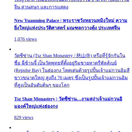
จีน สวนสนุก และการแสดง
New Yuanming Palace | พระราชวังหยวนหมิงใหม่ ความ
ยิ่งใหญ่แห่งประวัติศาสตร์ มณฑลกวางตุ้ง ประเทศจีน
1,076 views
วัดซีซ่าน (Tsz Shan Monastery / 慈山寺) หรือที่รู้จักกันใน
ชื่อ ฉี่ซ้านจี๋ เป็นวัดพุทธที่ตั้งอยู่ริมชายหาดรีพัลส์เบย์
(Repulse Bay) ในฮ่องกง โดดเด่นด้วยรูปปั้นเจ้าแม่กวนอิมสี
ขาวขนาดใหญ่ สูงถึง 76 เมตร ซึ่งเป็นรูปปั้นเจ้าแม่กวนอิม
ที่สูงเป็นอันดับต้นๆ ของโลก
Tsz Shan Monastery | วัดซีซ่าน…งามสง่าเจ้าแม่กวนอิ
มองค์ใหญ่แห่งฮ่องกง
829 views