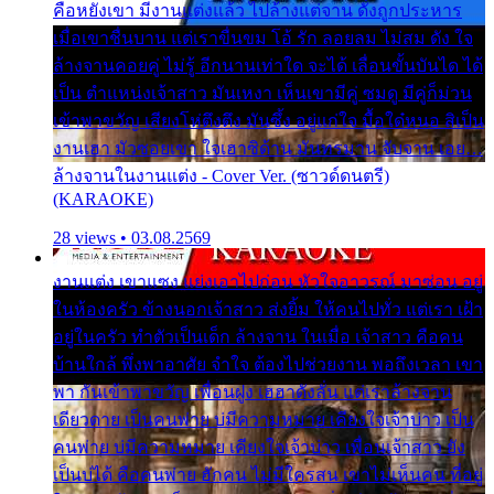
คือหยังเขา มีงานแต่งแล้ว ไปล้างแต่จาน ดั่งถูกประหาร
เมื่อเขาชื่นบาน แต่เราขื่นขม โอ้ รัก ลอยลม ไม่สม ดัง ใจ
ล้างจานคอยคู่ ไม่รู้ อีกนานเท่าใด จะได้ เลื่อนขั้นบันได ได้
เป็น ตำแหน่งเจ้าสาว มันเหงา เห็นเขามีคู่ ซมดู มีคู่ก็ม่วน
เข้าพาขวัญ เสียงโห่ตึงตึง มันซึ้ง อยู่แก่ใจ มื้อใด๋หนอ สิเป็น
งานเฮา มัวซอยเขา ใจเฮาซิด้าน มันทรมาน จับจาน เอย…
ล้างจานในงานแต่ง - Cover Ver. (ซาวด์ดนตรี)
(KARAOKE)
28 views • 03.08.2569
งานแต่ง เขาแซง แย่งเอาไปก่อน หัวใจอาวรณ์ มาซ่อน อยู่
ในห้องครัว ข้างนอกเจ้าสาว ส่งยิ้ม ให้คนไปทั่ว แต่เรา เฝ้า
อยู่ในครัว ทำตัวเป็นเด็ก ล้างจาน ในเมื่อ เจ้าสาว คือคน
บ้านใกล้ พึ่งพาอาศัย จำใจ ต้องไปช่วยงาน พอถึงเวลา เขา
พา กันเข้าพาขวัญ เพื่อนฝูง เฮฮาดังลั่น แต่เราล้างจาน
เดียวดาย เป็นคนพ่าย บ่มีความหมาย เคียงใจเจ้าบ่าว เป็น
คนพ่าย บ่มีความหมาย เคียงใจเจ้าบ่าว เพื่อนเจ้าสาว ยัง
เป็นบ่ได้ คือคนพ่าย ฮักคน ไม่มีใครสน เขาไม่เห็นคน ที่อยู่