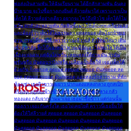
พ่อส่งเงินสามพัน ให้ฉันเรียนราม ได้อีกสักสามพัน ฉันคง
บ๊าย บาย จะไปซื้อกางเกงยีนส์ ลีวายส์มาใส่ เพราะเราเป็น
เด็กใต้ ลีวายส์อย่างเดียว อยากจะโชว์ถึงหิวโซ เด็กใต้ก็ไม่
หวั่น ตกตัวละหลายพัน กัดฟันซื้อมา ให้เด็กเทพเหลียวมอง
และต้องรู้ว่า เด็กใต้ไม่ธรรมดา แต่สุดยอด เดินโยกย้ายเย
ยวน กวนโอ๊ยพอได้ เพราะว่านุ่งลีวายส์ ตัวใหม่ใส่มา เดิน
เข้ามหาลัย จิ๊กโก๊มองหน้า ท่าจะมีปัญหา ไม่พอใจ ได้เป็น
เรื่องแน่นอน แต่ฉันไม่หวั่น เลยแหลงใต้ถามมัน ว่ามัน
พรั่นพรือ มันตอบว่าไม่พรื่อ เปลี่ยนเป็นยิ้มให้ เจอะเด็กใต้
ด้วยกัน ก็เลยรอด สุดยอด สุดยอด สุดยอด มันสุดยอด สุด
ยอด สุดยอด สุดยอด มันสุดยอด แอบหลงรักสาวราม ที่พัก
ห้องเช่า เธอผิวขาวผมยาว ปากแดงแหลงกลาง ถูกสเป็ก
จริงเธอ อยู่ห้องข้างข้าง อยากเข้าไปแหลงกลาง กลัว
ทองแดง กลับจากรามมาเจอ เธอมาซื้อข้าว แต่ก่อนนั้น
สองเรา เจอะกันครั้งใด เธอไม่เคยไยดี คราวนี้เธอยิ้มให้
ต้องให้ใส่ลีวายส์ สุดยอด สุดยอด มันสุดยอด มันสุดยอด
มันสุดยอด มันสุดยอด มันสุดยอด มันสุดยอด มันสุดยอด
มันสุดยอด มันสุดยอด มันสุดยอด มันสุดยอด มันสุดยอด