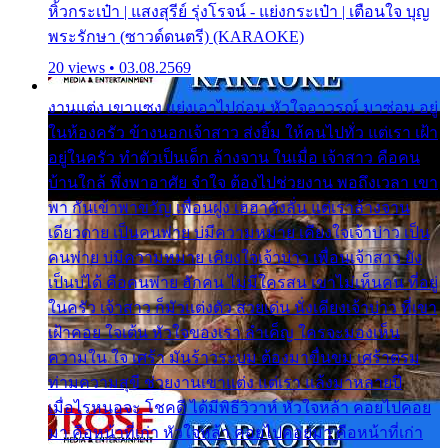
หิ้วกระเป๋า | แสงสุรีย์ รุ่งโรจน์ - แย่งกระเป๋า | เตือนใจ บุญ
พระรักษา (ซาวด์ดนตรี) (KARAOKE)
20 views • 03.08.2569
งานแต่ง เขาแซง แย่งเอาไปก่อน หัวใจอาวรณ์ มาซ่อน อยู่
ในห้องครัว ข้างนอกเจ้าสาว ส่งยิ้ม ให้คนไปทั่ว แต่เรา เฝ้า
อยู่ในครัว ทำตัวเป็นเด็ก ล้างจาน ในเมื่อ เจ้าสาว คือคน
บ้านใกล้ พึ่งพาอาศัย จำใจ ต้องไปช่วยงาน พอถึงเวลา เขา
พา กันเข้าพาขวัญ เพื่อนฝูง เฮฮาดังลั่น แต่เราล้างจาน
เดียวดาย เป็นคนพ่าย บ่มีความหมาย เคียงใจเจ้าบ่าว เป็น
คนพ่าย บ่มีความหมาย เคียงใจเจ้าบ่าว เพื่อนเจ้าสาว ยัง
เป็นบ่ได้ คือคนพ่าย ฮักคน ไม่มีใครสน เขาไม่เห็นคน ที่อยู่
ในครัว เจ้าสาว ก็มัวแต่งตัว สวยเด่น นั่งเคียงเจ้าบ่าว ที่เขา
เฝ้าคอย ใจเต้น หัวใจของเรา ลำเค็ญ ใครจะมองเห็น
ความใน ใจ เศร้า มันร้าวระบม ต้องมาขื่นขม เศร้าตรม
ท่ามความสุขี ช่วยงานเขาแต่ง แต่เรา แล้งมาหลายปี
เมื่อไรหนอจะ โชคดี ได้มีพิธีวิวาห์ หัวใจหล้า คอยไปคอย
มา คือหน้าที่เก่า หัวใจหล้า คอยไปคอยมา คือหน้าที่เก่า