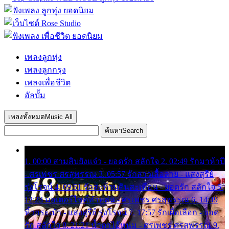
เพลงลูกทุ่ง
เพลงลูกกรุง
เพลงเพื่อชีวิต
อัลบั้ม
เพลงทั้งหมด
Music All
ค้นหา
Search
1. 00:00 สามสิบยังแจ๋ว - ยอดรัก สลักใจ 2. 02:49 รักมาห้าปี
- ศรเพชร ศรสุพรรณ 3. 05:57 รักสาวเสื้อลาย - แสงสุรีย์
รุ่งโรจน์ 4. 09:51 รักสะท้านดินสะเทือน - ยอดรัก สลักใจ 5.
12:23 มอเตอร์ไซค์ทำหล่น - ศรเพชร ศรสุพรรณ 6. 14:49
หิ้วกระเป๋า - แสงสุรีย์ รุ่งโรจน์ 7. 17:57 รักเผื่อเลือก - ยอด
รัก สลักใจ 8. 21:21 น้ำตาไอ้หนุ่ม - ศรเพชร ศรสุพรรณ 9.