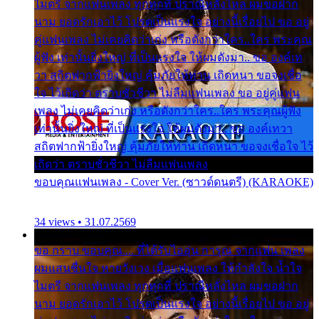
ไมตรี จากแฟนเพลง ทุกทุกที่ ปราณีหลั่งไหล ผมขอฝาก
นาม ยอดรักเอาไว้ โปรดเป็นแรงใจ อย่างนี้เรื่อยไป ขอ อยู่
คู่แฟนเพลง ไม่เคยคิดว่าเก่ง หรือดังกว่าใคร..ใคร พระคุณ
ผู้ฟัง เท่านั้นยิ่งใหญ่ ที่เป็นแรงใจ ให้ผมดังมา.. ขอ องค์เท
วา สถิตฟากฟ้ายิ่งใหญ่ คุ้มภัยให้ท่าน เถิดหนา ขอจงเชื่อ
ใจ ไว้เถิดว่า ตราบชั่วชีวา ไม่ลืมแฟนเพลง ขอ อยู่คู่แฟน
เพลง ไม่เคยคิดว่าเก่ง หรือดังกว่าใคร..ใคร พระคุณผู้ฟัง
เท่านั้นยิ่งใหญ่ ที่เป็นแรงใจ ให้ผมดังมา.. ขอ องค์เทวา
สถิตฟากฟ้ายิ่งใหญ่ คุ้มภัยให้ท่าน เถิดหนา ขอจงเชื่อใจ ไว้
เถิดว่า ตราบชั่วชีวา ไม่ลืมแฟนเพลง
ขอบคุณแฟนเพลง - Cover Ver. (ซาวด์ดนตรี) (KARAOKE)
34 views • 31.07.2569
ขอ กราบ ขอบคุณ.... ที่ได้รับไออุ่น การุณ จากแฟน เพลง
ผมแสนชื่นใจ หายวังเวง เมื่อแฟนเพลง ให้กำลังใจ น้ำใจ
ไมตรี จากแฟนเพลง ทุกทุกที่ ปราณีหลั่งไหล ผมขอฝาก
นาม ยอดรักเอาไว้ โปรดเป็นแรงใจ อย่างนี้เรื่อยไป ขอ อยู่