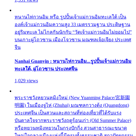
หนานไห่กวนอิม หรือ รูปปั้นเจ้าแม่กวนอิมทะเลใต้ เป็น
องค์เจ้าแม่กวนอิมความสูง 33 เมตรรวมฐาน ประดิษฐาน
อยู่ริมทะเล ไม่ไกลกันนักกับ “วัดเจ้าแม่กวนอิมไม่ยอมไป”
บนเกาะผู่โถวซาน เมืองโจวซาน มณฑลเจ้อเจียง ประเทศ
จีน
Nanhai Guanyin : หนานไห่กวนอิม...รูปปั้นเจ้าแม่กวนอิม
ทะเลใต้, ผู่โถวซาน ประเทศจีน
1,029 views
พระราชวังหยวนหมิงใหม่ (New Yuanming Palace/宮新園
明園) ในเมืองจูไห่ (Zhuhai) มณฑลกวางตุ้ง (Quangdong)
ประเทศจีน เป็นสวนและสถานที่ท่องเที่ยวที่ได้รับแรง
บันดาลใจจากพระราชวังฤดูร้อนเก่า (Old Summer Palace)
หรือหยวนหมิงหยวนในกรุงปักกิ่ง สวนสาธารณะขนาด
ใหญ่ใจกลางเมืองแห่งนี้มีครบทั้งธรรมชาติ สถาปัตยกรรม