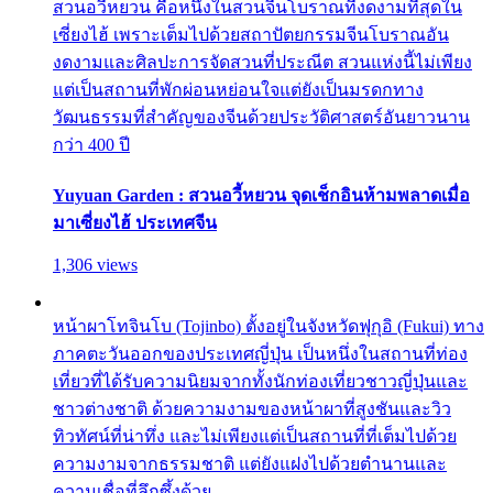
สวนอวี้หยวน คือหนึ่งในสวนจีนโบราณที่งดงามที่สุดใน
เซี่ยงไฮ้ เพราะเต็มไปด้วยสถาปัตยกรรมจีนโบราณอัน
งดงามและศิลปะการจัดสวนที่ประณีต สวนแห่งนี้ไม่เพียง
แต่เป็นสถานที่พักผ่อนหย่อนใจแต่ยังเป็นมรดกทาง
วัฒนธรรมที่สำคัญของจีนด้วยประวัติศาสตร์อันยาวนาน
กว่า 400 ปี
Yuyuan Garden : สวนอวี้หยวน จุดเช็กอินห้ามพลาดเมื่อ
มาเซี่ยงไฮ้ ประเทศจีน
1,306 views
หน้าผาโทจินโบ (Tojinbo) ตั้งอยู่ในจังหวัดฟุกุอิ (Fukui) ทาง
ภาคตะวันออกของประเทศญี่ปุ่น เป็นหนึ่งในสถานที่ท่อง
เที่ยวที่ได้รับความนิยมจากทั้งนักท่องเที่ยวชาวญี่ปุ่นและ
ชาวต่างชาติ ด้วยความงามของหน้าผาที่สูงชันและวิว
ทิวทัศน์ที่น่าทึ่ง และไม่เพียงแต่เป็นสถานที่ที่เต็มไปด้วย
ความงามจากธรรมชาติ แต่ยังแฝงไปด้วยตำนานและ
ความเชื่อที่ลึกซึ้งด้วย