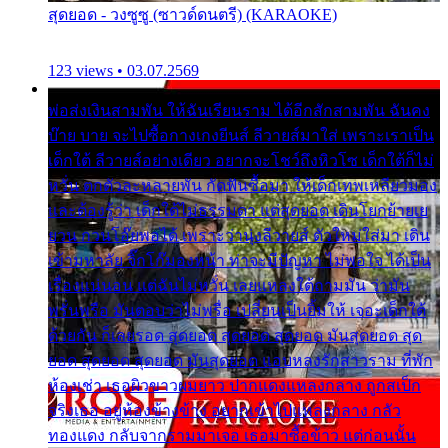
สุดยอด - วงซูซู (ซาวด์ดนตรี) (KARAOKE)
123 views • 03.07.2569
พ่อส่งเงินสามพัน ให้ฉันเรียนราม ได้อีกสักสามพัน ฉันคง
บ๊าย บาย จะไปซื้อกางเกงยีนส์ ลีวายส์มาใส่ เพราะเราเป็น
เด็กใต้ ลีวายส์อย่างเดียว อยากจะโชว์ถึงหิวโซ เด็กใต้ก็ไม่
หวั่น ตกตัวละหลายพัน กัดฟันซื้อมา ให้เด็กเทพเหลียวมอง
และต้องรู้ว่า เด็กใต้ไม่ธรรมดา แต่สุดยอด เดินโยกย้ายเย
ยวน กวนโอ๊ยพอได้ เพราะว่านุ่งลีวายส์ ตัวใหม่ใส่มา เดิน
เข้ามหาลัย จิ๊กโก๊มองหน้า ท่าจะมีปัญหา ไม่พอใจ ได้เป็น
เรื่องแน่นอน แต่ฉันไม่หวั่น เลยแหลงใต้ถามมัน ว่ามัน
พรั่นพรือ มันตอบว่าไม่พรื่อ เปลี่ยนเป็นยิ้มให้ เจอะเด็กใต้
ด้วยกัน ก็เลยรอด สุดยอด สุดยอด สุดยอด มันสุดยอด สุด
ยอด สุดยอด สุดยอด มันสุดยอด แอบหลงรักสาวราม ที่พัก
ห้องเช่า เธอผิวขาวผมยาว ปากแดงแหลงกลาง ถูกสเป็ก
จริงเธอ อยู่ห้องข้างข้าง อยากเข้าไปแหลงกลาง กลัว
ทองแดง กลับจากรามมาเจอ เธอมาซื้อข้าว แต่ก่อนนั้น