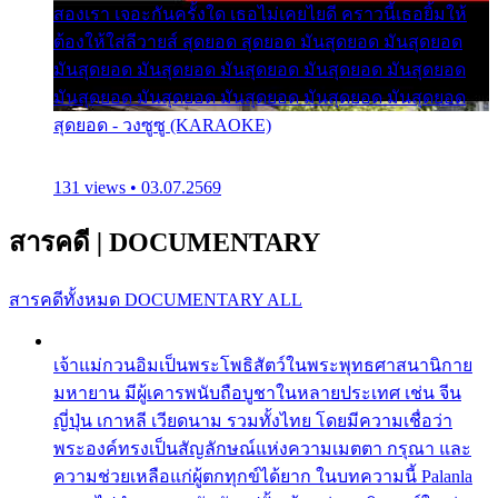
สองเรา เจอะกันครั้งใด เธอไม่เคยไยดี คราวนี้เธอยิ้มให้
ต้องให้ใส่ลีวายส์ สุดยอด สุดยอด มันสุดยอด มันสุดยอด
มันสุดยอด มันสุดยอด มันสุดยอด มันสุดยอด มันสุดยอด
มันสุดยอด มันสุดยอด มันสุดยอด มันสุดยอด มันสุดยอด
สุดยอด - วงซูซู (KARAOKE)
131 views • 03.07.2569
สารคดี
|
DOCUMENTARY
สารคดีทั้งหมด
DOCUMENTARY ALL
เจ้าแม่กวนอิมเป็นพระโพธิสัตว์ในพระพุทธศาสนานิกาย
มหายาน มีผู้เคารพนับถือบูชาในหลายประเทศ เช่น จีน
ญี่ปุ่น เกาหลี เวียดนาม รวมทั้งไทย โดยมีความเชื่อว่า
พระองค์ทรงเป็นสัญลักษณ์แห่งความเมตตา กรุณา และ
ความช่วยเหลือแก่ผู้ตกทุกข์ได้ยาก ในบทความนี้ Palanla