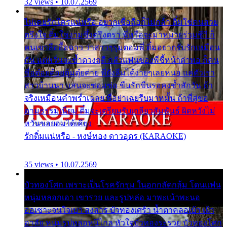
32 views • 10.07.2569
ไม่เคยรักใครแน่หรือ อยากเชื่อถือก็ไม่กล้า ติ๋มใช่คนสวย
ตรึงใจ ติ๋มใช่งามซึ้งตรึงตรา พี่หรือจะมาหมายร่วมชีวี ก็
คนเขาลืออื้อฉาว ว่าสาวๆรุมตอมพี่ ติ๋มอยากรับรักเหมือน
กัน แต่หวั่นจะช้ำดวงฤดี กลัวแฟนของพี่ชี้หน้าด่าทอ ก็คน
ชื่อต๋อยต้อยตุ้มตุ๋ยต่าย พี่ยังลืมได้ง่ายๆเลยหนอ แค่ตัวเรา
สาวบ้านนา แสนจะซอมซ่อ ขืนรักขืนรอคงช้ำสักวัน ถ้า
จริงเหมือนคำพร่ำเฉลย พี่อย่าเฉยรีบมาหมั้น ถ้าพี่สู่ขอ
ตามธรรมเนียม ติ๋มจะเตรียมรับเกลียวสัมพันธ์ ผิดหวังไม่
หวั่นขอยอมได้เคียง
รักติ๋มแน่หรือ - หงษ์ทอง ดาวอุดร (KARAOKE)
35 views • 10.07.2569
บัวทองโศก เพราะเป็นโรครักรุม ในอกกลัดกลุ้ม โดนแฟน
หนุ่มหลอกเอา เขารวย และรูปหล่อ มาพะเน้าพะนอ
ออเซาะจนใจเบา สงสาร บัวทองเศร้า น้ำตาคลอเบ้า เฝ้า
อาลัย หนุ่มรูปหล่อหนีไกล หัวใจบัวทองระรวย บัวทองโศก