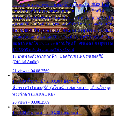
24:27 สามเณรกำพร้า - แสงสุรีย์ รุ่งโรจน์ 10. 28:08 ไม่มี
เวลาไปหาเมียน้อย - ยอดรัก สลักใจ 11. 31:29 ชีวิตไอ้
ธรรม - ศรเพชร ศรสุพรรณ 12. 35:26 ทหารอากาศขาดรัก
- แสงสุรีย์ รุ่งโรจน์ 13. 39:01 คนหัวใจโทรม - ยอดรัก สลัก
ใจ 14. 42:49 ไอ้หวังตายแน่ - ศรเพชร ศรสุพรรณ 15. 46:35
ธาตุแท้ของเธอ - แสงสุรีย์ รุ่งโรจน์ 16. 49:57 กำนันกำใน -
ยอดรัก สลักใจ 17. 52:29 สาวบริสุทธิ์ - ศรเพชร ศรสุพรรณ
18. 56:05 แต๋วจ๋า - แสงสุรีย์ รุ่งโรจน์
18 บทเพลงดังจากฟากฟ้า - ยอดรัก/ศรเพชร/แสงสุรีย์
(Official Audio)
21 views • 04.08.2569
1. 00:00 หิ้วกระเป๋า 2. 03:30 แย่งกระเป๋า
หิ้วกระเป๋า | แสงสุรีย์ รุ่งโรจน์ - แย่งกระเป๋า | เตือนใจ บุญ
พระรักษา (KARAOKE)
20 views • 03.08.2569
1. 00:00 หิ้วกระเป๋า 2. 03:30 แย่งกระเป๋า