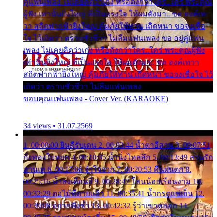
คู่แฟนเพลง ไม่เคยคิดว่าเก่ง หรือดังกว่าใคร..ใคร พระคุณ
ผู้ฟัง เท่านั้นยิ่งใหญ่ ที่เป็นแรงใจ ให้ผมดังมา.. ขอ องค์เท
วา สถิตฟากฟ้ายิ่งใหญ่ คุ้มภัยให้ท่าน เถิดหนา ขอจงเชื่อ
ใจ ไว้เถิดว่า ตราบชั่วชีวา ไม่ลืมแฟนเพลง ขอ อยู่คู่แฟน
เพลง ไม่เคยคิดว่าเก่ง หรือดังกว่าใคร..ใคร พระคุณผู้ฟัง
เท่านั้นยิ่งใหญ่ ที่เป็นแรงใจ ให้ผมดังมา.. ขอ องค์เทวา
สถิตฟากฟ้ายิ่งใหญ่ คุ้มภัยให้ท่าน เถิดหนา ขอจงเชื่อใจ ไว้
เถิดว่า ตราบชั่วชีวา ไม่ลืมแฟนเพลง
ขอบคุณแฟนเพลง - Cover Ver. (KARAOKE)
34 views • 31.07.2569
1. 00:00:00 ยินดีรับเดน 2. 00:03:44 น้ำตาอีสาน 3. 00:07:51
กิ่งทองใบหยก 4. 00:10:35 น้ำนิ่งไหลลึก 5. 00:13:49 ลานรัก
ลานเท 6. 00:17:06 จำใจจาก 7. 00:20:53 คืนฝนตก 8.
00:25:16 น้ำลงเดือนยี่ 9. 00:28:47 โสนน้อยเรือนงาม 10.
00:32:29 ตอไม้ที่ตายแล้ว 11. 00:35:41 น้ำกรดแช่เย็น 12.
00:39:08 อยากฟังซ้ำ 13. 00:42:32 รู้ว่าเขาหลอก 14.