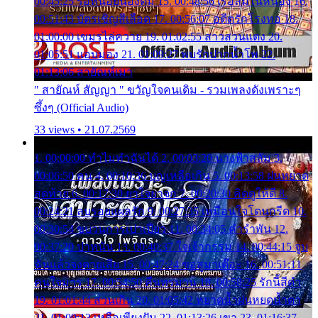
00:45:25 รอหน่อยน้องติ๋ม 15. 00:48:56 เรือล่มในหนอง 16.
00:51:43 บัตรเชิญสีเลือด 17. 00:56:07 อดีตรักโรงทอ 18.
01:00:00 เขมรไล่ควาย 19. 01:02:55 สาวสวนแตง 20.
01:05:51 แอบมอง 21. 01:09:27 พบรักปากน้ำโพ 22.
01:13:06 สายัณห์เมา
" สายัณห์ สัญญา " ขวัญใจคนเดิม - รวมเพลงดังเพราะๆ
ซึ้งๆ (Official Audio)
33 views • 21.07.2569
1. 00:00:00 ทำไมทำฉันได้ 2. 00:03:20 นางฟ้าสลัม 3.
00:06:50 คน 4. 00:10:36 บุญเหลือเกิน 5. 00:13:58 ฝนหยาด
สุดท้าย 6. 00:17:30 ยาใจยาจก 7. 00:20:30 คิดดูให้ดี 8.
00:24:21 ลบรอยแผลรัก 9. 00:27:35 เหมือนใจโดนกรีด 10.
00:30:54 ขบวนการเปาเปียว 11. 00:34:05 คำรำพัน 12.
00:37:20 ปาหนัน 13. 00:40:37 ใจเจ้ากรรม 14. 00:44:15 จูบ
ฉันแล้วจงตายเสีย 15. 00:47:24 ขอสูมาเต๊อะ 16. 00:51:11
คนใจมาร 17. 00:54:50 คืนทรมาน 18. 00:58:25 รักนี้สีดำ
19. 01:01:44 ส่วนเกิน 20. 01:05:42 หยาดน้ำฝนหยดน้ำตา
21. 01:09:13 เหลือเพียงฝัน 22. 01:13:26 เขา 23. 01:16:37