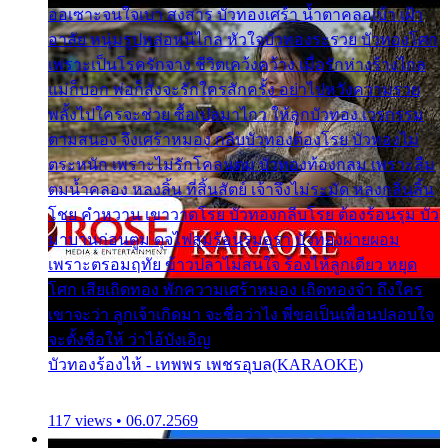
ออเซาะจนใจเบา สงสาร บัวทองเศร้า น้ำตาคลอเบ้า เฝ้า
อาลัย หนุ่มรูปหล่อหนีไกล หัวใจบัวทองระรวย บัวทองโศก
เพราะเป็นโรครักจาง ชีวิตเคว้งคว้าง เมื่อรักห่างร้างไกล
แม่ก็บอก พ่อก็สั่งจะรักใครสักครั้ง อย่าไปหวังความรวย
พลั้งไปใครจะช่วย ซื้อเปลมาไกว ให้ลูกบัวทอง เวรกรรม
ตามสนอง จึงเศร้าหมอง กลีบบัวทองต้องโรย บัวทองไม่
ตระหนัก เพราะไม่รักโคลนตม บัวทองท้องกลม เพราะลืม
ตมน้ำคลอง หลงลิ้น ที่สิ้นสัตย์ เจ้าจึงไม่ระมัด หลงกลิ่นลิ้น
โชย คำหวาน เขาวาดโรย บัวทองกลีบโรย ต้องร้อนรุม บัว
มาบานก่อนตูม ดุจไฟสุมร้อนรุมอุรา บัวทองผ่ายผอม
เพราะตรอมฤทัย ข้าวปลาไม่สนใจ ร้องไห้ลูกเดียว หยุด
โศก เสียเถิดทอง พักความเศร้าหมอง เถิดทองจ๋า ถึงใคร
เขาจะว่า ลูกเจ้าเกิดมา จะชื่อว่าไง พี่ขอเป็นเพื่อนปลอบใจ
จะตั้งชื่อให้ ว่าไอ้บังเอิญ
บัวทองร้องไห้ - เทพพร เพชรอุบล(KARAOKE)
117 views • 06.07.2569