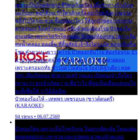
เพราะเป็นโรครักจาง ชีวิตเคว้งคว้าง เมื่อรักห่างร้างไกล
แม่ก็บอก พ่อก็สั่งจะรักใครสักครั้ง อย่าไปหวังความรวย
พลั้งไปใครจะช่วย ซื้อเปลมาไกว ให้ลูกบัวทอง เวรกรรม
ตามสนอง จึงเศร้าหมอง กลีบบัวทองต้องโรย บัวทองไม่
ตระหนัก เพราะไม่รักโคลนตม บัวทองท้องกลม เพราะลืม
ตมน้ำคลอง หลงลิ้น ที่สิ้นสัตย์ เจ้าจึงไม่ระมัด หลงกลิ่นลิ้น
โชย คำหวาน เขาวาดโรย บัวทองกลีบโรย ต้องร้อนรุม บัว
มาบานก่อนตูม ดุจไฟสุมร้อนรุมอุรา บัวทองผ่ายผอม
เพราะตรอมฤทัย ข้าวปลาไม่สนใจ ร้องไห้ลูกเดียว หยุด
โศก เสียเถิดทอง พักความเศร้าหมอง เถิดทองจ๋า ถึงใคร
เขาจะว่า ลูกเจ้าเกิดมา จะชื่อว่าไง พี่ขอเป็นเพื่อนปลอบใจ
จะตั้งชื่อให้ ว่าไอ้บังเอิญ
บัวทองร้องไห้ - เทพพร เพชรอุบล (ซาวด์ดนตรี)
(KARAOKE)
94 views • 06.07.2569
บัวทองโศก เพราะเป็นโรครักรุม ในอกกลัดกลุ้ม โดนแฟน
หนุ่มหลอกเอา เขารวย และรูปหล่อ มาพะเน้าพะนอ