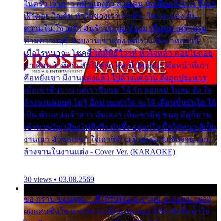
ในครัว เจ้าสาว ก็มัวแต่งตัว สวยเด่น นั่งเคียงเจ้าบ่าว ที่เขา
เฝ้าคอย ใจเต้น หัวใจของเรา ลำเค็ญ ใครจะมองเห็น
ความใน ใจ เศร้า มันร้าวระบม ต้องมาขื่นขม เศร้าตรม
ท่ามความสุขี ช่วยงานเขาแต่ง แต่เรา แล้งมาหลายปี
เมื่อไรหนอจะ โชคดี ได้มีพิธีวิวาห์ หัวใจหล้า คอยไปคอย
มา คือหน้าที่เก่า หัวใจหล้า คอยไปคอยมา คือหน้าที่เก่า
คือหยังเขา มีงานแต่งแล้ว ไปล้างแต่จาน ดั่งถูกประหาร
เมื่อเขาชื่นบาน แต่เราขื่นขม โอ้ รัก ลอยลม ไม่สม ดัง ใจ
ล้างจานคอยคู่ ไม่รู้ อีกนานเท่าใด จะได้ เลื่อนขั้นบันได ได้
เป็น ตำแหน่งเจ้าสาว มันเหงา เห็นเขามีคู่ ซมดู มีคู่ก็ม่วน
เข้าพาขวัญ เสียงโห่ตึงตึง มันซึ้ง อยู่แก่ใจ มื้อใด๋หนอ สิเป็น
งานเฮา มัวซอยเขา ใจเฮาซิด้าน มันทรมาน จับจาน เอย…
ล้างจานในงานแต่ง - Cover Ver. (KARAOKE)
30 views • 03.08.2569
ขอ กราบ ขอบคุณ.... ที่ได้รับไออุ่น การุณ จากแฟน เพลง
ผมแสนชื่นใจ หายวังเวง เมื่อแฟนเพลง ให้กำลังใจ น้ำใจ