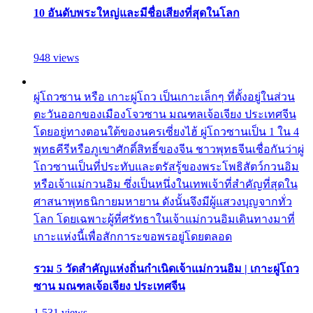
10 อันดับพระใหญ่และมีชื่อเสียงที่สุดในโลก
948 views
ผู่โถวซาน หรือ เกาะผู่โถว เป็นเกาะเล็กๆ ที่ตั้งอยู่ในส่วน
ตะวันออกของเมืองโจวซาน มณฑลเจ้อเจียง ประเทศจีน
โดยอยู่ทางตอนใต้ของนครเซี่ยงไฮ้ ผู่โถวซานเป็น 1 ใน 4
พุทธคีรีหรือภูเขาศักดิ์สิทธิ์ของจีน ชาวพุทธจีนเชื่อกันว่าผู่
โถวซานเป็นที่ประทับและตรัสรู้ของพระโพธิสัตว์กวนอิม
หรือเจ้าแม่กวนอิม ซึ่งเป็นหนึ่งในเทพเจ้าที่สำคัญที่สุดใน
ศาสนาพุทธนิกายมหายาน ดังนั้นจึงมีผู้แสวงบุญจากทั่ว
โลก โดยเฉพาะผู้ที่ศรัทธาในเจ้าแม่กวนอิมเดินทางมาที่
เกาะแห่งนี้เพื่อสักการะขอพรอยู่โดยตลอด
รวม 5 วัดสำคัญแห่งถิ่นกำเนิดเจ้าแม่กวนอิม | เกาะผู่โถว
ซาน มณฑลเจ้อเจียง ประเทศจีน
1,531 views