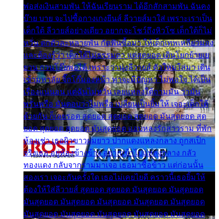
พ่อส่งเงินสามพัน ให้ฉันเรียนราม ได้อีกสักสามพัน ฉันคง
บ๊าย บาย จะไปซื้อกางเกงยีนส์ ลีวายส์มาใส่ เพราะเราเป็น
เด็กใต้ ลีวายส์อย่างเดียว อยากจะโชว์ถึงหิวโซ เด็กใต้ก็ไม่
หวั่น ตกตัวละหลายพัน กัดฟันซื้อมา ให้เด็กเทพเหลียวมอง
และต้องรู้ว่า เด็กใต้ไม่ธรรมดา แต่สุดยอด เดินโยกย้ายเย
ยวน กวนโอ๊ยพอได้ เพราะว่านุ่งลีวายส์ ตัวใหม่ใส่มา เดิน
เข้ามหาลัย จิ๊กโก๊มองหน้า ท่าจะมีปัญหา ไม่พอใจ ได้เป็น
เรื่องแน่นอน แต่ฉันไม่หวั่น เลยแหลงใต้ถามมัน ว่ามัน
พรั่นพรือ มันตอบว่าไม่พรื่อ เปลี่ยนเป็นยิ้มให้ เจอะเด็กใต้
ด้วยกัน ก็เลยรอด สุดยอด สุดยอด สุดยอด มันสุดยอด สุด
ยอด สุดยอด สุดยอด มันสุดยอด แอบหลงรักสาวราม ที่พัก
ห้องเช่า เธอผิวขาวผมยาว ปากแดงแหลงกลาง ถูกสเป็ก
จริงเธอ อยู่ห้องข้างข้าง อยากเข้าไปแหลงกลาง กลัว
ทองแดง กลับจากรามมาเจอ เธอมาซื้อข้าว แต่ก่อนนั้น
สองเรา เจอะกันครั้งใด เธอไม่เคยไยดี คราวนี้เธอยิ้มให้
ต้องให้ใส่ลีวายส์ สุดยอด สุดยอด มันสุดยอด มันสุดยอด
มันสุดยอด มันสุดยอด มันสุดยอด มันสุดยอด มันสุดยอด
มันสุดยอด มันสุดยอด มันสุดยอด มันสุดยอด มันสุดยอด