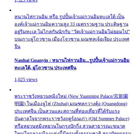
หนานไห่กวนอิม หรือ รูปปั้นเจ้าแม่กวนอิมทะเลใต้ เป็น
องค์เจ้าแม่กวนอิมความสูง 33 เมตรรวมฐาน ประดิษฐาน
อยู่ริมทะเล ไม่ไกลกันนักกับ “วัดเจ้าแม่กวนอิมไม่ยอมไป”
บนเกาะผู่โถวซาน เมืองโจวซาน มณฑลเจ้อเจียง ประเทศ
จีน
Nanhai Guanyin : หนานไห่กวนอิม...รูปปั้นเจ้าแม่กวนอิม
ทะเลใต้, ผู่โถวซาน ประเทศจีน
1,025 views
พระราชวังหยวนหมิงใหม่ (New Yuanming Palace/宮新園
明園) ในเมืองจูไห่ (Zhuhai) มณฑลกวางตุ้ง (Quangdong)
ประเทศจีน เป็นสวนและสถานที่ท่องเที่ยวที่ได้รับแรง
บันดาลใจจากพระราชวังฤดูร้อนเก่า (Old Summer Palace)
หรือหยวนหมิงหยวนในกรุงปักกิ่ง สวนสาธารณะขนาด
ใหญ่ใจกลางเมืองแห่งนี้มีครบทั้งธรรมชาติ สถาปัตยกรรม