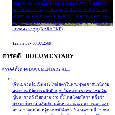
สองเรา เจอะกันครั้งใด เธอไม่เคยไยดี คราวนี้เธอยิ้มให้
ต้องให้ใส่ลีวายส์ สุดยอด สุดยอด มันสุดยอด มันสุดยอด
มันสุดยอด มันสุดยอด มันสุดยอด มันสุดยอด มันสุดยอด
มันสุดยอด มันสุดยอด มันสุดยอด มันสุดยอด มันสุดยอด
สุดยอด - วงซูซู (KARAOKE)
122 views • 03.07.2569
สารคดี
|
DOCUMENTARY
สารคดีทั้งหมด
DOCUMENTARY ALL
เจ้าแม่กวนอิมเป็นพระโพธิสัตว์ในพระพุทธศาสนานิกาย
มหายาน มีผู้เคารพนับถือบูชาในหลายประเทศ เช่น จีน
ญี่ปุ่น เกาหลี เวียดนาม รวมทั้งไทย โดยมีความเชื่อว่า
พระองค์ทรงเป็นสัญลักษณ์แห่งความเมตตา กรุณา และ
ความช่วยเหลือแก่ผู้ตกทุกข์ได้ยาก ในบทความนี้ Palanla