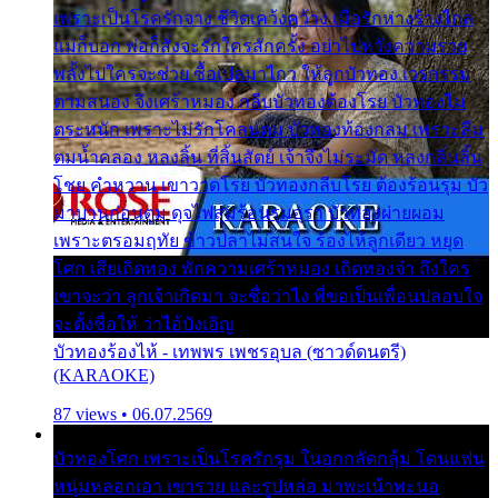
เพราะเป็นโรครักจาง ชีวิตเคว้งคว้าง เมื่อรักห่างร้างไกล
แม่ก็บอก พ่อก็สั่งจะรักใครสักครั้ง อย่าไปหวังความรวย
พลั้งไปใครจะช่วย ซื้อเปลมาไกว ให้ลูกบัวทอง เวรกรรม
ตามสนอง จึงเศร้าหมอง กลีบบัวทองต้องโรย บัวทองไม่
ตระหนัก เพราะไม่รักโคลนตม บัวทองท้องกลม เพราะลืม
ตมน้ำคลอง หลงลิ้น ที่สิ้นสัตย์ เจ้าจึงไม่ระมัด หลงกลิ่นลิ้น
โชย คำหวาน เขาวาดโรย บัวทองกลีบโรย ต้องร้อนรุม บัว
มาบานก่อนตูม ดุจไฟสุมร้อนรุมอุรา บัวทองผ่ายผอม
เพราะตรอมฤทัย ข้าวปลาไม่สนใจ ร้องไห้ลูกเดียว หยุด
โศก เสียเถิดทอง พักความเศร้าหมอง เถิดทองจ๋า ถึงใคร
เขาจะว่า ลูกเจ้าเกิดมา จะชื่อว่าไง พี่ขอเป็นเพื่อนปลอบใจ
จะตั้งชื่อให้ ว่าไอ้บังเอิญ
บัวทองร้องไห้ - เทพพร เพชรอุบล (ซาวด์ดนตรี)
(KARAOKE)
87 views • 06.07.2569
บัวทองโศก เพราะเป็นโรครักรุม ในอกกลัดกลุ้ม โดนแฟน
หนุ่มหลอกเอา เขารวย และรูปหล่อ มาพะเน้าพะนอ