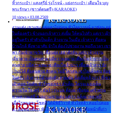
หิ้วกระเป๋า | แสงสุรีย์ รุ่งโรจน์ - แย่งกระเป๋า | เตือนใจ บุญ
พระรักษา (ซาวด์ดนตรี) (KARAOKE)
10 views • 03.08.2569
งานแต่ง เขาแซง แย่งเอาไปก่อน หัวใจอาวรณ์ มาซ่อน อยู่
ในห้องครัว ข้างนอกเจ้าสาว ส่งยิ้ม ให้คนไปทั่ว แต่เรา เฝ้า
อยู่ในครัว ทำตัวเป็นเด็ก ล้างจาน ในเมื่อ เจ้าสาว คือคน
บ้านใกล้ พึ่งพาอาศัย จำใจ ต้องไปช่วยงาน พอถึงเวลา เขา
พา กันเข้าพาขวัญ เพื่อนฝูง เฮฮาดังลั่น แต่เราล้างจาน
เดียวดาย เป็นคนพ่าย บ่มีความหมาย เคียงใจเจ้าบ่าว เป็น
คนพ่าย บ่มีความหมาย เคียงใจเจ้าบ่าว เพื่อนเจ้าสาว ยัง
เป็นบ่ได้ คือคนพ่าย ฮักคน ไม่มีใครสน เขาไม่เห็นคน ที่อยู่
ในครัว เจ้าสาว ก็มัวแต่งตัว สวยเด่น นั่งเคียงเจ้าบ่าว ที่เขา
เฝ้าคอย ใจเต้น หัวใจของเรา ลำเค็ญ ใครจะมองเห็น
ความใน ใจ เศร้า มันร้าวระบม ต้องมาขื่นขม เศร้าตรม
ท่ามความสุขี ช่วยงานเขาแต่ง แต่เรา แล้งมาหลายปี
เมื่อไรหนอจะ โชคดี ได้มีพิธีวิวาห์ หัวใจหล้า คอยไปคอย
มา คือหน้าที่เก่า หัวใจหล้า คอยไปคอยมา คือหน้าที่เก่า