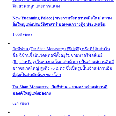
จีน สวนสนุก และการแสดง
New Yuanming Palace | พระราชวังหยวนหมิงใหม่ ความ
ยิ่งใหญ่แห่งประวัติศาสตร์ มณฑลกวางตุ้ง ประเทศจีน
1,068 views
วัดซีซ่าน (Tsz Shan Monastery / 慈山寺) หรือที่รู้จักกันใน
ชื่อ ฉี่ซ้านจี๋ เป็นวัดพุทธที่ตั้งอยู่ริมชายหาดรีพัลส์เบย์
(Repulse Bay) ในฮ่องกง โดดเด่นด้วยรูปปั้นเจ้าแม่กวนอิมสี
ขาวขนาดใหญ่ สูงถึง 76 เมตร ซึ่งเป็นรูปปั้นเจ้าแม่กวนอิม
ที่สูงเป็นอันดับต้นๆ ของโลก
Tsz Shan Monastery | วัดซีซ่าน…งามสง่าเจ้าแม่กวนอิ
มองค์ใหญ่แห่งฮ่องกง
824 views