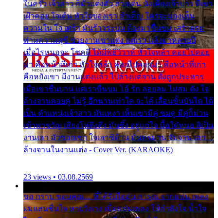
ในครัว เจ้าสาว ก็มัวแต่งตัว สวยเด่น นั่งเคียงเจ้าบ่าว ที่เขา
เฝ้าคอย ใจเต้น หัวใจของเรา ลำเค็ญ ใครจะมองเห็น
ความใน ใจ เศร้า มันร้าวระบม ต้องมาขื่นขม เศร้าตรม
ท่ามความสุขี ช่วยงานเขาแต่ง แต่เรา แล้งมาหลายปี
เมื่อไรหนอจะ โชคดี ได้มีพิธีวิวาห์ หัวใจหล้า คอยไปคอย
มา คือหน้าที่เก่า หัวใจหล้า คอยไปคอยมา คือหน้าที่เก่า
คือหยังเขา มีงานแต่งแล้ว ไปล้างแต่จาน ดั่งถูกประหาร
เมื่อเขาชื่นบาน แต่เราขื่นขม โอ้ รัก ลอยลม ไม่สม ดัง ใจ
ล้างจานคอยคู่ ไม่รู้ อีกนานเท่าใด จะได้ เลื่อนขั้นบันได ได้
เป็น ตำแหน่งเจ้าสาว มันเหงา เห็นเขามีคู่ ซมดู มีคู่ก็ม่วน
เข้าพาขวัญ เสียงโห่ตึงตึง มันซึ้ง อยู่แก่ใจ มื้อใด๋หนอ สิเป็น
งานเฮา มัวซอยเขา ใจเฮาซิด้าน มันทรมาน จับจาน เอย…
ล้างจานในงานแต่ง - Cover Ver. (KARAOKE)
23 views • 03.08.2569
ขอ กราบ ขอบคุณ.... ที่ได้รับไออุ่น การุณ จากแฟน เพลง
ผมแสนชื่นใจ หายวังเวง เมื่อแฟนเพลง ให้กำลังใจ น้ำใจ