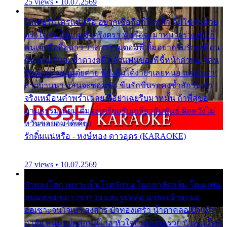
25 views • 10.07.2569
ไม่เคยรักใครแน่หรือ อยากเชื่อถือก็ไม่กล้า ติ๋มใช่คนสวย
ตรึงใจ ติ๋มใช่งามซึ้งตรึงตรา พี่หรือจะมาหมายร่วมชีวี ก็
คนเขาลืออื้อฉาว ว่าสาวๆรุมตอมพี่ ติ๋มอยากรับรักเหมือน
กัน แต่หวั่นจะช้ำดวงฤดี กลัวแฟนของพี่ชี้หน้าด่าทอ ก็คน
ชื่อต๋อยต้อยตุ้มตุ๋ยต่าย พี่ยังลืมได้ง่ายๆเลยหนอ แค่ตัวเรา
สาวบ้านนา แสนจะซอมซ่อ ขืนรักขืนรอคงช้ำสักวัน ถ้า
จริงเหมือนคำพร่ำเฉลย พี่อย่าเฉยรีบมาหมั้น ถ้าพี่สู่ขอ
ตามธรรมเนียม ติ๋มจะเตรียมรับเกลียวสัมพันธ์ ผิดหวังไม่
หวั่นขอยอมได้เคียง
รักติ๋มแน่หรือ - หงษ์ทอง ดาวอุดร (KARAOKE)
27 views • 10.07.2569
บัวทองโศก เพราะเป็นโรครักรุม ในอกกลัดกลุ้ม โดนแฟน
หนุ่มหลอกเอา เขารวย และรูปหล่อ มาพะเน้าพะนอ
ออเซาะจนใจเบา สงสาร บัวทองเศร้า น้ำตาคลอเบ้า เฝ้า
อาลัย หนุ่มรูปหล่อหนีไกล หัวใจบัวทองระรวย บัวทองโศก