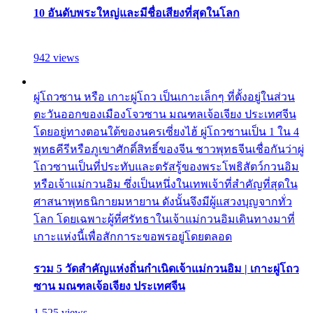
10 อันดับพระใหญ่และมีชื่อเสียงที่สุดในโลก
942 views
ผู่โถวซาน หรือ เกาะผู่โถว เป็นเกาะเล็กๆ ที่ตั้งอยู่ในส่วน
ตะวันออกของเมืองโจวซาน มณฑลเจ้อเจียง ประเทศจีน
โดยอยู่ทางตอนใต้ของนครเซี่ยงไฮ้ ผู่โถวซานเป็น 1 ใน 4
พุทธคีรีหรือภูเขาศักดิ์สิทธิ์ของจีน ชาวพุทธจีนเชื่อกันว่าผู่
โถวซานเป็นที่ประทับและตรัสรู้ของพระโพธิสัตว์กวนอิม
หรือเจ้าแม่กวนอิม ซึ่งเป็นหนึ่งในเทพเจ้าที่สำคัญที่สุดใน
ศาสนาพุทธนิกายมหายาน ดังนั้นจึงมีผู้แสวงบุญจากทั่ว
โลก โดยเฉพาะผู้ที่ศรัทธาในเจ้าแม่กวนอิมเดินทางมาที่
เกาะแห่งนี้เพื่อสักการะขอพรอยู่โดยตลอด
รวม 5 วัดสำคัญแห่งถิ่นกำเนิดเจ้าแม่กวนอิม | เกาะผู่โถว
ซาน มณฑลเจ้อเจียง ประเทศจีน
1,525 views