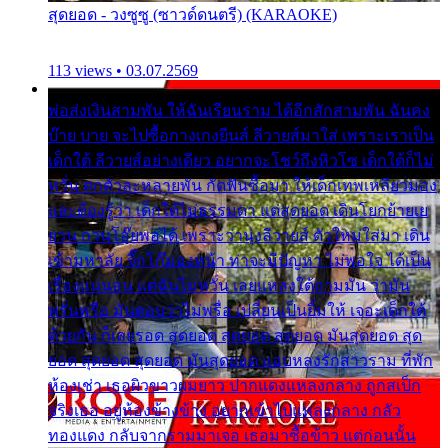
สุดยอด - วงซูซู (ซาวด์ดนตรี) (KARAOKE)
113 views • 03.07.2569
พ่อส่งเงินสามพัน ให้ฉันเรียนราม ได้อีกสักสามพัน ฉันคง
บ๊าย บาย จะไปซื้อกางเกงยีนส์ ลีวายส์มาใส่ เพราะเราเป็น
เด็กใต้ ลีวายส์อย่างเดียว อยากจะโชว์ถึงหิวโซ เด็กใต้ก็ไม่
หวั่น ตกตัวละหลายพัน กัดฟันซื้อมา ให้เด็กเทพเหลียวมอง
และต้องรู้ว่า เด็กใต้ไม่ธรรมดา แต่สุดยอด เดินโยกย้ายเย
ยวน กวนโอ๊ยพอได้ เพราะว่านุ่งลีวายส์ ตัวใหม่ใส่มา เดิน
เข้ามหาลัย จิ๊กโก๊มองหน้า ท่าจะมีปัญหา ไม่พอใจ ได้เป็น
เรื่องแน่นอน แต่ฉันไม่หวั่น เลยแหลงใต้ถามมัน ว่ามัน
พรั่นพรือ มันตอบว่าไม่พรื่อ เปลี่ยนเป็นยิ้มให้ เจอะเด็กใต้
ด้วยกัน ก็เลยรอด สุดยอด สุดยอด สุดยอด มันสุดยอด สุด
ยอด สุดยอด สุดยอด มันสุดยอด แอบหลงรักสาวราม ที่พัก
ห้องเช่า เธอผิวขาวผมยาว ปากแดงแหลงกลาง ถูกสเป็ก
จริงเธอ อยู่ห้องข้างข้าง อยากเข้าไปแหลงกลาง กลัว
ทองแดง กลับจากรามมาเจอ เธอมาซื้อข้าว แต่ก่อนนั้น