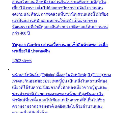
สวนอวี้หยวน คือหนึ่งในสวนจีนโบราณที่งดงามที่สุดใน
เซี่ยงไฮ้ เพราะเต็มไปด้วยสถาปัตยกรรมจีนโบราณอัน
งดงามและศิลปะการจัดสวนที่ประณีต สวนแห่งนี้ไม่เพียง
แต่เป็นสถานที่พักผ่อนหย่อนใจแต่ยังเป็นมรดกทาง
วัฒนธรรมที่สำคัญของจีนด้วยประวัติศาสตร์อันยาวนาน
กว่า 400 ปี
Yuyuan Garden : สวนอวี้หยวน จุดเช็กอินห้ามพลาดเมื่อ
มาเซี่ยงไฮ้ ประเทศจีน
1,302 views
หน้าผาโทจินโบ (Tojinbo) ตั้งอยู่ในจังหวัดฟุกุอิ (Fukui) ทาง
ภาคตะวันออกของประเทศญี่ปุ่น เป็นหนึ่งในสถานที่ท่อง
เที่ยวที่ได้รับความนิยมจากทั้งนักท่องเที่ยวชาวญี่ปุ่นและ
ชาวต่างชาติ ด้วยความงามของหน้าผาที่สูงชันและวิว
ทิวทัศน์ที่น่าทึ่ง และไม่เพียงแต่เป็นสถานที่ที่เต็มไปด้วย
ความงามจากธรรมชาติ แต่ยังแฝงไปด้วยตำนานและ
ความเชื่อที่ลึกซึ้งด้วย