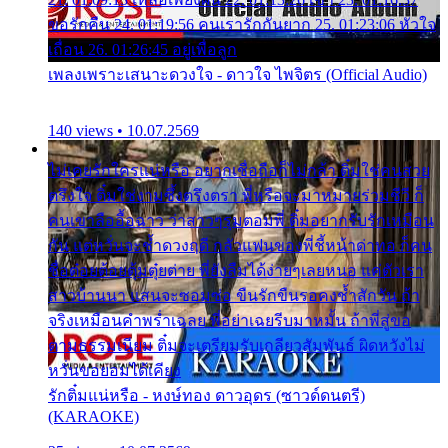
ขอรักคืน 24. 01:19:56 คนเรารักกันยาก 25. 01:23:06 หัวใจ
เถื่อน 26. 01:26:45 อยู่เพื่อลูก
เพลงเพราะเสนาะดวงใจ - ดาวใจ ไพจิตร (Official Audio)
140 views • 10.07.2569
ไม่เคยรักใครแน่หรือ อยากเชื่อถือก็ไม่กล้า ติ๋มใช่คนสวย
ตรึงใจ ติ๋มใช่งามซึ้งตรึงตรา พี่หรือจะมาหมายร่วมชีวี ก็
คนเขาลืออื้อฉาว ว่าสาวๆรุมตอมพี่ ติ๋มอยากรับรักเหมือน
กัน แต่หวั่นจะช้ำดวงฤดี กลัวแฟนของพี่ชี้หน้าด่าทอ ก็คน
ชื่อต๋อยต้อยตุ้มตุ๋ยต่าย พี่ยังลืมได้ง่ายๆเลยหนอ แค่ตัวเรา
สาวบ้านนา แสนจะซอมซ่อ ขืนรักขืนรอคงช้ำสักวัน ถ้า
จริงเหมือนคำพร่ำเฉลย พี่อย่าเฉยรีบมาหมั้น ถ้าพี่สู่ขอ
ตามธรรมเนียม ติ๋มจะเตรียมรับเกลียวสัมพันธ์ ผิดหวังไม่
หวั่นขอยอมได้เคียง
รักติ๋มแน่หรือ - หงษ์ทอง ดาวอุดร (ซาวด์ดนตรี)
(KARAOKE)