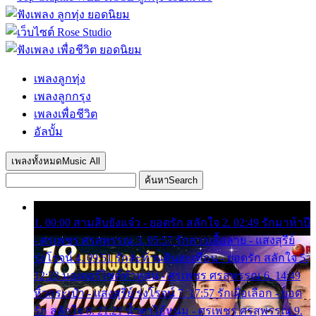
เพลงลูกทุ่ง
เพลงลูกกรุง
เพลงเพื่อชีวิต
อัลบั้ม
เพลงทั้งหมด
Music All
ค้นหา
Search
1. 00:00 สามสิบยังแจ๋ว - ยอดรัก สลักใจ 2. 02:49 รักมาห้าปี
- ศรเพชร ศรสุพรรณ 3. 05:57 รักสาวเสื้อลาย - แสงสุรีย์
รุ่งโรจน์ 4. 09:51 รักสะท้านดินสะเทือน - ยอดรัก สลักใจ 5.
12:23 มอเตอร์ไซค์ทำหล่น - ศรเพชร ศรสุพรรณ 6. 14:49
หิ้วกระเป๋า - แสงสุรีย์ รุ่งโรจน์ 7. 17:57 รักเผื่อเลือก - ยอด
รัก สลักใจ 8. 21:21 น้ำตาไอ้หนุ่ม - ศรเพชร ศรสุพรรณ 9.