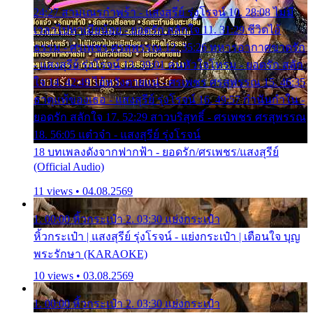
24:27 สามเณรกำพร้า - แสงสุรีย์ รุ่งโรจน์ 10. 28:08 ไม่มี
เวลาไปหาเมียน้อย - ยอดรัก สลักใจ 11. 31:29 ชีวิตไอ้
ธรรม - ศรเพชร ศรสุพรรณ 12. 35:26 ทหารอากาศขาดรัก
- แสงสุรีย์ รุ่งโรจน์ 13. 39:01 คนหัวใจโทรม - ยอดรัก สลัก
ใจ 14. 42:49 ไอ้หวังตายแน่ - ศรเพชร ศรสุพรรณ 15. 46:35
ธาตุแท้ของเธอ - แสงสุรีย์ รุ่งโรจน์ 16. 49:57 กำนันกำใน -
ยอดรัก สลักใจ 17. 52:29 สาวบริสุทธิ์ - ศรเพชร ศรสุพรรณ
18. 56:05 แต๋วจ๋า - แสงสุรีย์ รุ่งโรจน์
18 บทเพลงดังจากฟากฟ้า - ยอดรัก/ศรเพชร/แสงสุรีย์
(Official Audio)
11 views • 04.08.2569
1. 00:00 หิ้วกระเป๋า 2. 03:30 แย่งกระเป๋า
หิ้วกระเป๋า | แสงสุรีย์ รุ่งโรจน์ - แย่งกระเป๋า | เตือนใจ บุญ
พระรักษา (KARAOKE)
10 views • 03.08.2569
1. 00:00 หิ้วกระเป๋า 2. 03:30 แย่งกระเป๋า