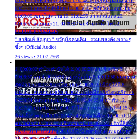
00:45:25 รอหน่อยน้องติ๋ม 15. 00:48:56 เรือล่มในหนอง 16.
00:51:43 บัตรเชิญสีเลือด 17. 00:56:07 อดีตรักโรงทอ 18.
01:00:00 เขมรไล่ควาย 19. 01:02:55 สาวสวนแตง 20.
01:05:51 แอบมอง 21. 01:09:27 พบรักปากน้ำโพ 22.
01:13:06 สายัณห์เมา
" สายัณห์ สัญญา " ขวัญใจคนเดิม - รวมเพลงดังเพราะๆ
ซึ้งๆ (Official Audio)
26 views • 21.07.2569
1. 00:00:00 ทำไมทำฉันได้ 2. 00:03:20 นางฟ้าสลัม 3.
00:06:50 คน 4. 00:10:36 บุญเหลือเกิน 5. 00:13:58 ฝนหยาด
สุดท้าย 6. 00:17:30 ยาใจยาจก 7. 00:20:30 คิดดูให้ดี 8.
00:24:21 ลบรอยแผลรัก 9. 00:27:35 เหมือนใจโดนกรีด 10.
00:30:54 ขบวนการเปาเปียว 11. 00:34:05 คำรำพัน 12.
00:37:20 ปาหนัน 13. 00:40:37 ใจเจ้ากรรม 14. 00:44:15 จูบ
ฉันแล้วจงตายเสีย 15. 00:47:24 ขอสูมาเต๊อะ 16. 00:51:11
คนใจมาร 17. 00:54:50 คืนทรมาน 18. 00:58:25 รักนี้สีดำ
19. 01:01:44 ส่วนเกิน 20. 01:05:42 หยาดน้ำฝนหยดน้ำตา
21. 01:09:13 เหลือเพียงฝัน 22. 01:13:26 เขา 23. 01:16:37