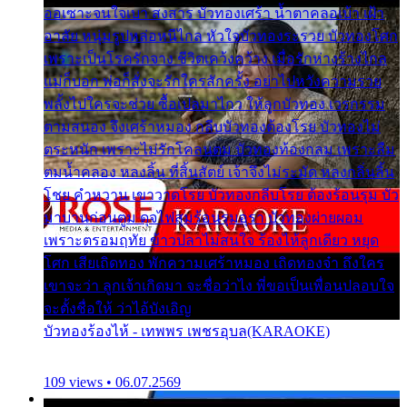
ออเซาะจนใจเบา สงสาร บัวทองเศร้า น้ำตาคลอเบ้า เฝ้า
อาลัย หนุ่มรูปหล่อหนีไกล หัวใจบัวทองระรวย บัวทองโศก
เพราะเป็นโรครักจาง ชีวิตเคว้งคว้าง เมื่อรักห่างร้างไกล
แม่ก็บอก พ่อก็สั่งจะรักใครสักครั้ง อย่าไปหวังความรวย
พลั้งไปใครจะช่วย ซื้อเปลมาไกว ให้ลูกบัวทอง เวรกรรม
ตามสนอง จึงเศร้าหมอง กลีบบัวทองต้องโรย บัวทองไม่
ตระหนัก เพราะไม่รักโคลนตม บัวทองท้องกลม เพราะลืม
ตมน้ำคลอง หลงลิ้น ที่สิ้นสัตย์ เจ้าจึงไม่ระมัด หลงกลิ่นลิ้น
โชย คำหวาน เขาวาดโรย บัวทองกลีบโรย ต้องร้อนรุม บัว
มาบานก่อนตูม ดุจไฟสุมร้อนรุมอุรา บัวทองผ่ายผอม
เพราะตรอมฤทัย ข้าวปลาไม่สนใจ ร้องไห้ลูกเดียว หยุด
โศก เสียเถิดทอง พักความเศร้าหมอง เถิดทองจ๋า ถึงใคร
เขาจะว่า ลูกเจ้าเกิดมา จะชื่อว่าไง พี่ขอเป็นเพื่อนปลอบใจ
จะตั้งชื่อให้ ว่าไอ้บังเอิญ
บัวทองร้องไห้ - เทพพร เพชรอุบล(KARAOKE)
109 views • 06.07.2569