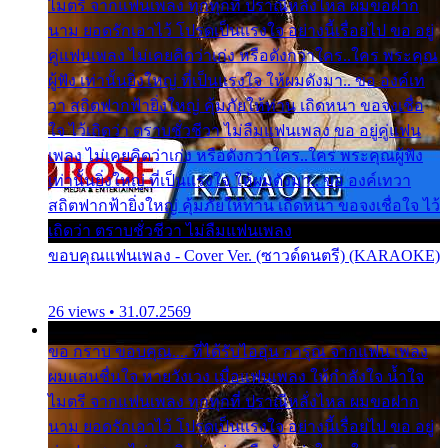
ไมตรี จากแฟนเพลง ทุกทุกที่ ปราณีหลั่งไหล ผมขอฝาก
นาม ยอดรักเอาไว้ โปรดเป็นแรงใจ อย่างนี้เรื่อยไป ขอ อยู่
คู่แฟนเพลง ไม่เคยคิดว่าเก่ง หรือดังกว่าใคร..ใคร พระคุณ
ผู้ฟัง เท่านั้นยิ่งใหญ่ ที่เป็นแรงใจ ให้ผมดังมา.. ขอ องค์เท
วา สถิตฟากฟ้ายิ่งใหญ่ คุ้มภัยให้ท่าน เถิดหนา ขอจงเชื่อ
ใจ ไว้เถิดว่า ตราบชั่วชีวา ไม่ลืมแฟนเพลง ขอ อยู่คู่แฟน
เพลง ไม่เคยคิดว่าเก่ง หรือดังกว่าใคร..ใคร พระคุณผู้ฟัง
เท่านั้นยิ่งใหญ่ ที่เป็นแรงใจ ให้ผมดังมา.. ขอ องค์เทวา
สถิตฟากฟ้ายิ่งใหญ่ คุ้มภัยให้ท่าน เถิดหนา ขอจงเชื่อใจ ไว้
เถิดว่า ตราบชั่วชีวา ไม่ลืมแฟนเพลง
ขอบคุณแฟนเพลง - Cover Ver. (ซาวด์ดนตรี) (KARAOKE)
26 views • 31.07.2569
ขอ กราบ ขอบคุณ.... ที่ได้รับไออุ่น การุณ จากแฟน เพลง
ผมแสนชื่นใจ หายวังเวง เมื่อแฟนเพลง ให้กำลังใจ น้ำใจ
ไมตรี จากแฟนเพลง ทุกทุกที่ ปราณีหลั่งไหล ผมขอฝาก
นาม ยอดรักเอาไว้ โปรดเป็นแรงใจ อย่างนี้เรื่อยไป ขอ อยู่