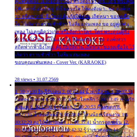
คู่แฟนเพลง ไม่เคยคิดว่าเก่ง หรือดังกว่าใคร..ใคร พระคุณ
ผู้ฟัง เท่านั้นยิ่งใหญ่ ที่เป็นแรงใจ ให้ผมดังมา.. ขอ องค์เท
วา สถิตฟากฟ้ายิ่งใหญ่ คุ้มภัยให้ท่าน เถิดหนา ขอจงเชื่อ
ใจ ไว้เถิดว่า ตราบชั่วชีวา ไม่ลืมแฟนเพลง ขอ อยู่คู่แฟน
เพลง ไม่เคยคิดว่าเก่ง หรือดังกว่าใคร..ใคร พระคุณผู้ฟัง
เท่านั้นยิ่งใหญ่ ที่เป็นแรงใจ ให้ผมดังมา.. ขอ องค์เทวา
สถิตฟากฟ้ายิ่งใหญ่ คุ้มภัยให้ท่าน เถิดหนา ขอจงเชื่อใจ ไว้
เถิดว่า ตราบชั่วชีวา ไม่ลืมแฟนเพลง
ขอบคุณแฟนเพลง - Cover Ver. (KARAOKE)
28 views • 31.07.2569
1. 00:00:00 ยินดีรับเดน 2. 00:03:44 น้ำตาอีสาน 3. 00:07:51
กิ่งทองใบหยก 4. 00:10:35 น้ำนิ่งไหลลึก 5. 00:13:49 ลานรัก
ลานเท 6. 00:17:06 จำใจจาก 7. 00:20:53 คืนฝนตก 8.
00:25:16 น้ำลงเดือนยี่ 9. 00:28:47 โสนน้อยเรือนงาม 10.
00:32:29 ตอไม้ที่ตายแล้ว 11. 00:35:41 น้ำกรดแช่เย็น 12.
00:39:08 อยากฟังซ้ำ 13. 00:42:32 รู้ว่าเขาหลอก 14.