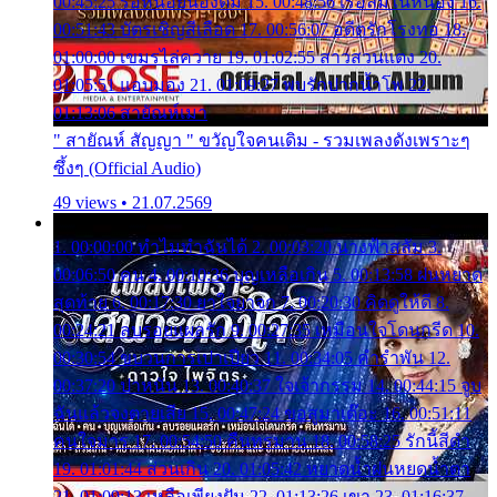
00:45:25 รอหน่อยน้องติ๋ม 15. 00:48:56 เรือล่มในหนอง 16.
00:51:43 บัตรเชิญสีเลือด 17. 00:56:07 อดีตรักโรงทอ 18.
01:00:00 เขมรไล่ควาย 19. 01:02:55 สาวสวนแตง 20.
01:05:51 แอบมอง 21. 01:09:27 พบรักปากน้ำโพ 22.
01:13:06 สายัณห์เมา
" สายัณห์ สัญญา " ขวัญใจคนเดิม - รวมเพลงดังเพราะๆ
ซึ้งๆ (Official Audio)
49 views • 21.07.2569
1. 00:00:00 ทำไมทำฉันได้ 2. 00:03:20 นางฟ้าสลัม 3.
00:06:50 คน 4. 00:10:36 บุญเหลือเกิน 5. 00:13:58 ฝนหยาด
สุดท้าย 6. 00:17:30 ยาใจยาจก 7. 00:20:30 คิดดูให้ดี 8.
00:24:21 ลบรอยแผลรัก 9. 00:27:35 เหมือนใจโดนกรีด 10.
00:30:54 ขบวนการเปาเปียว 11. 00:34:05 คำรำพัน 12.
00:37:20 ปาหนัน 13. 00:40:37 ใจเจ้ากรรม 14. 00:44:15 จูบ
ฉันแล้วจงตายเสีย 15. 00:47:24 ขอสูมาเต๊อะ 16. 00:51:11
คนใจมาร 17. 00:54:50 คืนทรมาน 18. 00:58:25 รักนี้สีดำ
19. 01:01:44 ส่วนเกิน 20. 01:05:42 หยาดน้ำฝนหยดน้ำตา
21. 01:09:13 เหลือเพียงฝัน 22. 01:13:26 เขา 23. 01:16:37