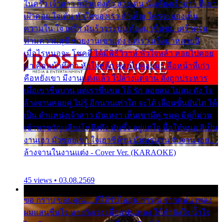
ในครัว เจ้าสาว ก็มัวแต่งตัว สวยเด่น นั่งเคียงเจ้าบ่าว ที่เขา
เฝ้าคอย ใจเต้น หัวใจของเรา ลำเค็ญ ใครจะมองเห็น
ความใน ใจ เศร้า มันร้าวระบม ต้องมาขื่นขม เศร้าตรม
ท่ามความสุขี ช่วยงานเขาแต่ง แต่เรา แล้งมาหลายปี
เมื่อไรหนอจะ โชคดี ได้มีพิธีวิวาห์ หัวใจหล้า คอยไปคอย
มา คือหน้าที่เก่า หัวใจหล้า คอยไปคอยมา คือหน้าที่เก่า
คือหยังเขา มีงานแต่งแล้ว ไปล้างแต่จาน ดั่งถูกประหาร
เมื่อเขาชื่นบาน แต่เราขื่นขม โอ้ รัก ลอยลม ไม่สม ดัง ใจ
ล้างจานคอยคู่ ไม่รู้ อีกนานเท่าใด จะได้ เลื่อนขั้นบันได ได้
เป็น ตำแหน่งเจ้าสาว มันเหงา เห็นเขามีคู่ ซมดู มีคู่ก็ม่วน
เข้าพาขวัญ เสียงโห่ตึงตึง มันซึ้ง อยู่แก่ใจ มื้อใด๋หนอ สิเป็น
งานเฮา มัวซอยเขา ใจเฮาซิด้าน มันทรมาน จับจาน เอย…
ล้างจานในงานแต่ง - Cover Ver. (KARAOKE)
45 views • 03.08.2569
ขอ กราบ ขอบคุณ.... ที่ได้รับไออุ่น การุณ จากแฟน เพลง
ผมแสนชื่นใจ หายวังเวง เมื่อแฟนเพลง ให้กำลังใจ น้ำใจ