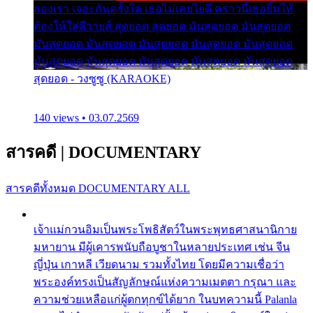
สองเรา เจอะกันครั้งใด เธอไม่เคยไยดี คราวนี้เธอยิ้มให้
ต้องให้ใส่ลีวายส์ สุดยอด สุดยอด มันสุดยอด มันสุดยอด
มันสุดยอด มันสุดยอด มันสุดยอด มันสุดยอด มันสุดยอด
มันสุดยอด มันสุดยอด มันสุดยอด มันสุดยอด มันสุดยอด
สุดยอด - วงซูซู (KARAOKE)
140 views • 03.07.2569
สารคดี
|
DOCUMENTARY
สารคดีทั้งหมด
DOCUMENTARY ALL
เจ้าแม่กวนอิมเป็นพระโพธิสัตว์ในพระพุทธศาสนานิกาย
มหายาน มีผู้เคารพนับถือบูชาในหลายประเทศ เช่น จีน
ญี่ปุ่น เกาหลี เวียดนาม รวมทั้งไทย โดยมีความเชื่อว่า
พระองค์ทรงเป็นสัญลักษณ์แห่งความเมตตา กรุณา และ
ความช่วยเหลือแก่ผู้ตกทุกข์ได้ยาก ในบทความนี้ Palanla