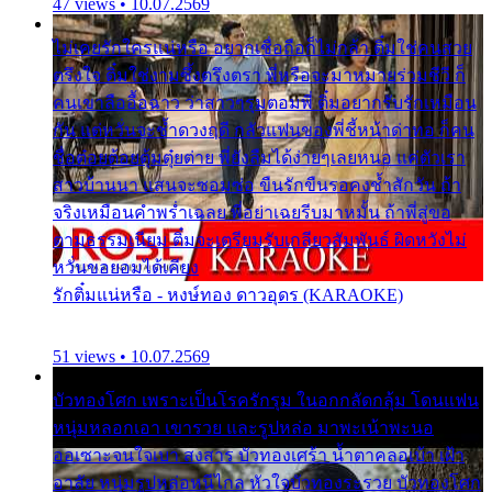
47 views • 10.07.2569
ไม่เคยรักใครแน่หรือ อยากเชื่อถือก็ไม่กล้า ติ๋มใช่คนสวย
ตรึงใจ ติ๋มใช่งามซึ้งตรึงตรา พี่หรือจะมาหมายร่วมชีวี ก็
คนเขาลืออื้อฉาว ว่าสาวๆรุมตอมพี่ ติ๋มอยากรับรักเหมือน
กัน แต่หวั่นจะช้ำดวงฤดี กลัวแฟนของพี่ชี้หน้าด่าทอ ก็คน
ชื่อต๋อยต้อยตุ้มตุ๋ยต่าย พี่ยังลืมได้ง่ายๆเลยหนอ แค่ตัวเรา
สาวบ้านนา แสนจะซอมซ่อ ขืนรักขืนรอคงช้ำสักวัน ถ้า
จริงเหมือนคำพร่ำเฉลย พี่อย่าเฉยรีบมาหมั้น ถ้าพี่สู่ขอ
ตามธรรมเนียม ติ๋มจะเตรียมรับเกลียวสัมพันธ์ ผิดหวังไม่
หวั่นขอยอมได้เคียง
รักติ๋มแน่หรือ - หงษ์ทอง ดาวอุดร (KARAOKE)
51 views • 10.07.2569
บัวทองโศก เพราะเป็นโรครักรุม ในอกกลัดกลุ้ม โดนแฟน
หนุ่มหลอกเอา เขารวย และรูปหล่อ มาพะเน้าพะนอ
ออเซาะจนใจเบา สงสาร บัวทองเศร้า น้ำตาคลอเบ้า เฝ้า
อาลัย หนุ่มรูปหล่อหนีไกล หัวใจบัวทองระรวย บัวทองโศก