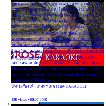
ออเซาะจนใจเบา สงสาร บัวทองเศร้า น้ำตาคลอเบ้า เฝ้า
อาลัย หนุ่มรูปหล่อหนีไกล หัวใจบัวทองระรวย บัวทองโศก
เพราะเป็นโรครักจาง ชีวิตเคว้งคว้าง เมื่อรักห่างร้างไกล
แม่ก็บอก พ่อก็สั่งจะรักใครสักครั้ง อย่าไปหวังความรวย
พลั้งไปใครจะช่วย ซื้อเปลมาไกว ให้ลูกบัวทอง เวรกรรม
ตามสนอง จึงเศร้าหมอง กลีบบัวทองต้องโรย บัวทองไม่
ตระหนัก เพราะไม่รักโคลนตม บัวทองท้องกลม เพราะลืม
ตมน้ำคลอง หลงลิ้น ที่สิ้นสัตย์ เจ้าจึงไม่ระมัด หลงกลิ่นลิ้น
โชย คำหวาน เขาวาดโรย บัวทองกลีบโรย ต้องร้อนรุม บัว
มาบานก่อนตูม ดุจไฟสุมร้อนรุมอุรา บัวทองผ่ายผอม
เพราะตรอมฤทัย ข้าวปลาไม่สนใจ ร้องไห้ลูกเดียว หยุด
โศก เสียเถิดทอง พักความเศร้าหมอง เถิดทองจ๋า ถึงใคร
เขาจะว่า ลูกเจ้าเกิดมา จะชื่อว่าไง พี่ขอเป็นเพื่อนปลอบใจ
จะตั้งชื่อให้ ว่าไอ้บังเอิญ
บัวทองร้องไห้ - เทพพร เพชรอุบล(KARAOKE)
129 views • 06.07.2569