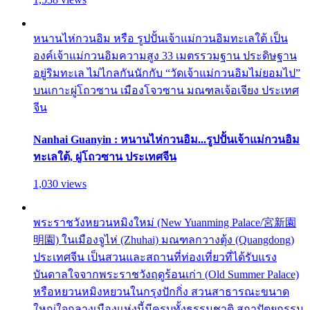
หนานไห่กวนอิม หรือ รูปปั้นเจ้าแม่กวนอิมทะเลใต้ เป็น
องค์เจ้าแม่กวนอิมความสูง 33 เมตรรวมฐาน ประดิษฐาน
อยู่ริมทะเล ไม่ไกลกันนักกับ “วัดเจ้าแม่กวนอิมไม่ยอมไป”
บนเกาะผู่โถวซาน เมืองโจวซาน มณฑลเจ้อเจียง ประเทศ
จีน
Nanhai Guanyin : หนานไห่กวนอิม...รูปปั้นเจ้าแม่กวนอิม
ทะเลใต้, ผู่โถวซาน ประเทศจีน
1,030 views
พระราชวังหยวนหมิงใหม่ (New Yuanming Palace/宮新園
明園) ในเมืองจูไห่ (Zhuhai) มณฑลกวางตุ้ง (Quangdong)
ประเทศจีน เป็นสวนและสถานที่ท่องเที่ยวที่ได้รับแรง
บันดาลใจจากพระราชวังฤดูร้อนเก่า (Old Summer Palace)
หรือหยวนหมิงหยวนในกรุงปักกิ่ง สวนสาธารณะขนาด
ใหญ่ใจกลางเมืองแห่งนี้มีครบทั้งธรรมชาติ สถาปัตยกรรม