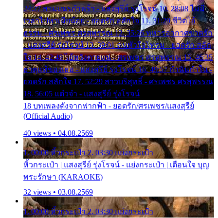
24:27 สามเณรกำพร้า - แสงสุรีย์ รุ่งโรจน์ 10. 28:08 ไม่มี
เวลาไปหาเมียน้อย - ยอดรัก สลักใจ 11. 31:29 ชีวิตไอ้
ธรรม - ศรเพชร ศรสุพรรณ 12. 35:26 ทหารอากาศขาดรัก
- แสงสุรีย์ รุ่งโรจน์ 13. 39:01 คนหัวใจโทรม - ยอดรัก สลัก
ใจ 14. 42:49 ไอ้หวังตายแน่ - ศรเพชร ศรสุพรรณ 15. 46:35
ธาตุแท้ของเธอ - แสงสุรีย์ รุ่งโรจน์ 16. 49:57 กำนันกำใน -
ยอดรัก สลักใจ 17. 52:29 สาวบริสุทธิ์ - ศรเพชร ศรสุพรรณ
18. 56:05 แต๋วจ๋า - แสงสุรีย์ รุ่งโรจน์
18 บทเพลงดังจากฟากฟ้า - ยอดรัก/ศรเพชร/แสงสุรีย์
(Official Audio)
40 views • 04.08.2569
1. 00:00 หิ้วกระเป๋า 2. 03:30 แย่งกระเป๋า
หิ้วกระเป๋า | แสงสุรีย์ รุ่งโรจน์ - แย่งกระเป๋า | เตือนใจ บุญ
พระรักษา (KARAOKE)
32 views • 03.08.2569
1. 00:00 หิ้วกระเป๋า 2. 03:30 แย่งกระเป๋า