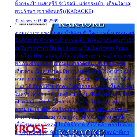
หิ้วกระเป๋า | แสงสุรีย์ รุ่งโรจน์ - แย่งกระเป๋า | เตือนใจ บุญ
พระรักษา (ซาวด์ดนตรี) (KARAOKE)
32 views • 03.08.2569
งานแต่ง เขาแซง แย่งเอาไปก่อน หัวใจอาวรณ์ มาซ่อน อยู่
ในห้องครัว ข้างนอกเจ้าสาว ส่งยิ้ม ให้คนไปทั่ว แต่เรา เฝ้า
อยู่ในครัว ทำตัวเป็นเด็ก ล้างจาน ในเมื่อ เจ้าสาว คือคน
บ้านใกล้ พึ่งพาอาศัย จำใจ ต้องไปช่วยงาน พอถึงเวลา เขา
พา กันเข้าพาขวัญ เพื่อนฝูง เฮฮาดังลั่น แต่เราล้างจาน
เดียวดาย เป็นคนพ่าย บ่มีความหมาย เคียงใจเจ้าบ่าว เป็น
คนพ่าย บ่มีความหมาย เคียงใจเจ้าบ่าว เพื่อนเจ้าสาว ยัง
เป็นบ่ได้ คือคนพ่าย ฮักคน ไม่มีใครสน เขาไม่เห็นคน ที่อยู่
ในครัว เจ้าสาว ก็มัวแต่งตัว สวยเด่น นั่งเคียงเจ้าบ่าว ที่เขา
เฝ้าคอย ใจเต้น หัวใจของเรา ลำเค็ญ ใครจะมองเห็น
ความใน ใจ เศร้า มันร้าวระบม ต้องมาขื่นขม เศร้าตรม
ท่ามความสุขี ช่วยงานเขาแต่ง แต่เรา แล้งมาหลายปี
เมื่อไรหนอจะ โชคดี ได้มีพิธีวิวาห์ หัวใจหล้า คอยไปคอย
มา คือหน้าที่เก่า หัวใจหล้า คอยไปคอยมา คือหน้าที่เก่า