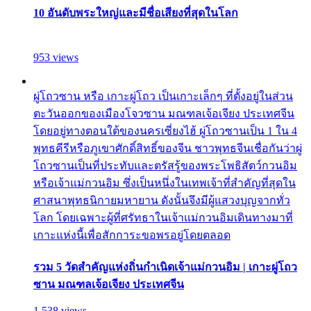
10 อันดับพระใหญ่และมีชื่อเสียงที่สุดในโลก
953 views
ผู่โถวซาน หรือ เกาะผู่โถว เป็นเกาะเล็กๆ ที่ตั้งอยู่ในส่วน
ตะวันออกของเมืองโจวซาน มณฑลเจ้อเจียง ประเทศจีน
โดยอยู่ทางตอนใต้ของนครเซี่ยงไฮ้ ผู่โถวซานเป็น 1 ใน 4
พุทธคีรีหรือภูเขาศักดิ์สิทธิ์ของจีน ชาวพุทธจีนเชื่อกันว่าผู่
โถวซานเป็นที่ประทับและตรัสรู้ของพระโพธิสัตว์กวนอิม
หรือเจ้าแม่กวนอิม ซึ่งเป็นหนึ่งในเทพเจ้าที่สำคัญที่สุดใน
ศาสนาพุทธนิกายมหายาน ดังนั้นจึงมีผู้แสวงบุญจากทั่ว
โลก โดยเฉพาะผู้ที่ศรัทธาในเจ้าแม่กวนอิมเดินทางมาที่
เกาะแห่งนี้เพื่อสักการะขอพรอยู่โดยตลอด
รวม 5 วัดสำคัญแห่งถิ่นกำเนิดเจ้าแม่กวนอิม | เกาะผู่โถว
ซาน มณฑลเจ้อเจียง ประเทศจีน
1,538 views