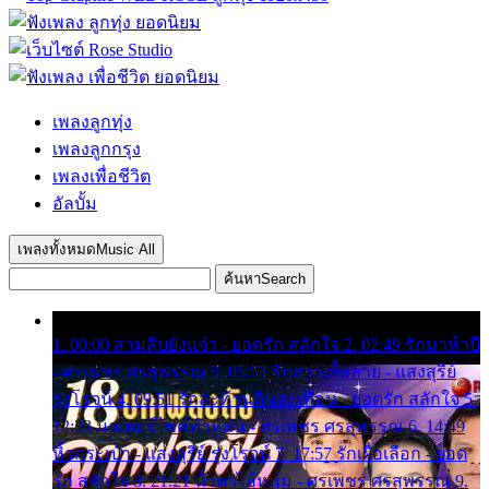
เพลงลูกทุ่ง
เพลงลูกกรุง
เพลงเพื่อชีวิต
อัลบั้ม
เพลงทั้งหมด
Music All
ค้นหา
Search
1. 00:00 สามสิบยังแจ๋ว - ยอดรัก สลักใจ 2. 02:49 รักมาห้าปี
- ศรเพชร ศรสุพรรณ 3. 05:57 รักสาวเสื้อลาย - แสงสุรีย์
รุ่งโรจน์ 4. 09:51 รักสะท้านดินสะเทือน - ยอดรัก สลักใจ 5.
12:23 มอเตอร์ไซค์ทำหล่น - ศรเพชร ศรสุพรรณ 6. 14:49
หิ้วกระเป๋า - แสงสุรีย์ รุ่งโรจน์ 7. 17:57 รักเผื่อเลือก - ยอด
รัก สลักใจ 8. 21:21 น้ำตาไอ้หนุ่ม - ศรเพชร ศรสุพรรณ 9.