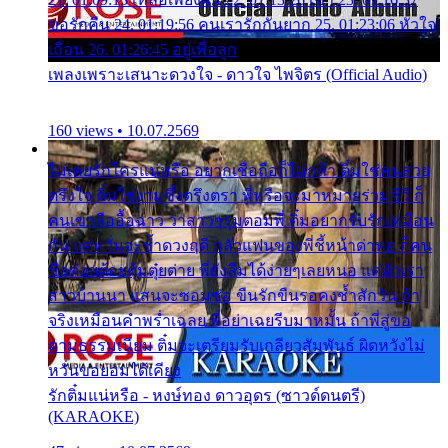
ขอรักคืน 24. 01:19:56 คนเรารักกันยาก 25. 01:23:06 หัวใจ
เถื่อน 26. 01:26:45 อยู่เพื่อลูก
เพลงเพราะเสนาะดวงใจ - ดาวใจ ไพจิตร (Official Audio)
160 views • 10.07.2569
ไม่เคยรักใครแน่หรือ อยากเชื่อถือก็ไม่กล้า ติ๋มใช่คนสวย
ตรึงใจ ติ๋มใช่งามซึ้งตรึงตรา พี่หรือจะมาหมายร่วมชีวี ก็
คนเขาลืออื้อฉาว ว่าสาวๆรุมตอมพี่ ติ๋มอยากรับรักเหมือน
กัน แต่หวั่นจะช้ำดวงฤดี กลัวแฟนของพี่ชี้หน้าด่าทอ ก็คน
ชื่อต๋อยต้อยตุ้มตุ๋ยต่าย พี่ยังลืมได้ง่ายๆเลยหนอ แค่ตัวเรา
สาวบ้านนา แสนจะซอมซ่อ ขืนรักขืนรอคงช้ำสักวัน ถ้า
จริงเหมือนคำพร่ำเฉลย พี่อย่าเฉยรีบมาหมั้น ถ้าพี่สู่ขอ
ตามธรรมเนียม ติ๋มจะเตรียมรับเกลียวสัมพันธ์ ผิดหวังไม่
หวั่นขอยอมได้เคียง
รักติ๋มแน่หรือ - หงษ์ทอง ดาวอุดร (ซาวด์ดนตรี)
(KARAOKE)