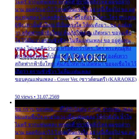
ไมตรี จากแฟนเพลง ทุกทุกที่ ปราณีหลั่งไหล ผมขอฝาก
นาม ยอดรักเอาไว้ โปรดเป็นแรงใจ อย่างนี้เรื่อยไป ขอ อยู่
คู่แฟนเพลง ไม่เคยคิดว่าเก่ง หรือดังกว่าใคร..ใคร พระคุณ
ผู้ฟัง เท่านั้นยิ่งใหญ่ ที่เป็นแรงใจ ให้ผมดังมา.. ขอ องค์เท
วา สถิตฟากฟ้ายิ่งใหญ่ คุ้มภัยให้ท่าน เถิดหนา ขอจงเชื่อ
ใจ ไว้เถิดว่า ตราบชั่วชีวา ไม่ลืมแฟนเพลง ขอ อยู่คู่แฟน
เพลง ไม่เคยคิดว่าเก่ง หรือดังกว่าใคร..ใคร พระคุณผู้ฟัง
เท่านั้นยิ่งใหญ่ ที่เป็นแรงใจ ให้ผมดังมา.. ขอ องค์เทวา
สถิตฟากฟ้ายิ่งใหญ่ คุ้มภัยให้ท่าน เถิดหนา ขอจงเชื่อใจ ไว้
เถิดว่า ตราบชั่วชีวา ไม่ลืมแฟนเพลง
ขอบคุณแฟนเพลง - Cover Ver. (ซาวด์ดนตรี) (KARAOKE)
50 views • 31.07.2569
ขอ กราบ ขอบคุณ.... ที่ได้รับไออุ่น การุณ จากแฟน เพลง
ผมแสนชื่นใจ หายวังเวง เมื่อแฟนเพลง ให้กำลังใจ น้ำใจ
ไมตรี จากแฟนเพลง ทุกทุกที่ ปราณีหลั่งไหล ผมขอฝาก
นาม ยอดรักเอาไว้ โปรดเป็นแรงใจ อย่างนี้เรื่อยไป ขอ อยู่