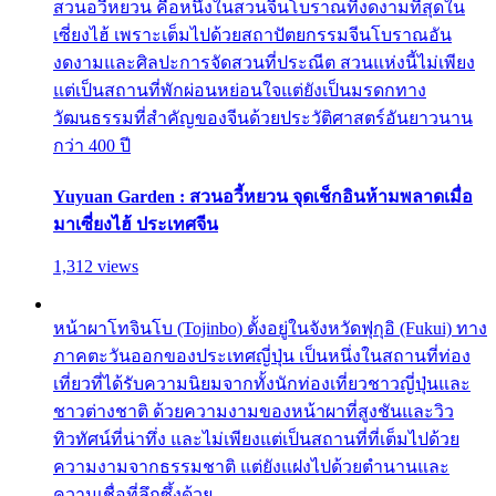
สวนอวี้หยวน คือหนึ่งในสวนจีนโบราณที่งดงามที่สุดใน
เซี่ยงไฮ้ เพราะเต็มไปด้วยสถาปัตยกรรมจีนโบราณอัน
งดงามและศิลปะการจัดสวนที่ประณีต สวนแห่งนี้ไม่เพียง
แต่เป็นสถานที่พักผ่อนหย่อนใจแต่ยังเป็นมรดกทาง
วัฒนธรรมที่สำคัญของจีนด้วยประวัติศาสตร์อันยาวนาน
กว่า 400 ปี
Yuyuan Garden : สวนอวี้หยวน จุดเช็กอินห้ามพลาดเมื่อ
มาเซี่ยงไฮ้ ประเทศจีน
1,312 views
หน้าผาโทจินโบ (Tojinbo) ตั้งอยู่ในจังหวัดฟุกุอิ (Fukui) ทาง
ภาคตะวันออกของประเทศญี่ปุ่น เป็นหนึ่งในสถานที่ท่อง
เที่ยวที่ได้รับความนิยมจากทั้งนักท่องเที่ยวชาวญี่ปุ่นและ
ชาวต่างชาติ ด้วยความงามของหน้าผาที่สูงชันและวิว
ทิวทัศน์ที่น่าทึ่ง และไม่เพียงแต่เป็นสถานที่ที่เต็มไปด้วย
ความงามจากธรรมชาติ แต่ยังแฝงไปด้วยตำนานและ
ความเชื่อที่ลึกซึ้งด้วย