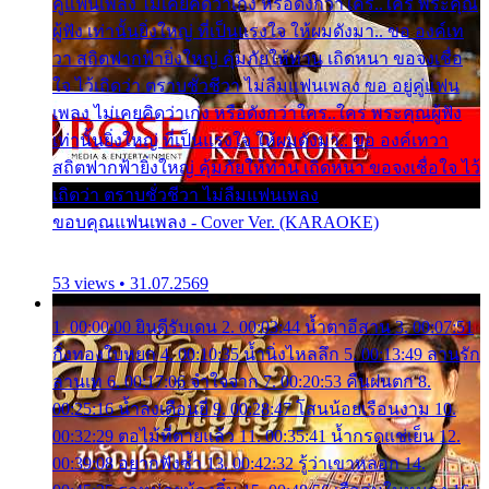
คู่แฟนเพลง ไม่เคยคิดว่าเก่ง หรือดังกว่าใคร..ใคร พระคุณ
ผู้ฟัง เท่านั้นยิ่งใหญ่ ที่เป็นแรงใจ ให้ผมดังมา.. ขอ องค์เท
วา สถิตฟากฟ้ายิ่งใหญ่ คุ้มภัยให้ท่าน เถิดหนา ขอจงเชื่อ
ใจ ไว้เถิดว่า ตราบชั่วชีวา ไม่ลืมแฟนเพลง ขอ อยู่คู่แฟน
เพลง ไม่เคยคิดว่าเก่ง หรือดังกว่าใคร..ใคร พระคุณผู้ฟัง
เท่านั้นยิ่งใหญ่ ที่เป็นแรงใจ ให้ผมดังมา.. ขอ องค์เทวา
สถิตฟากฟ้ายิ่งใหญ่ คุ้มภัยให้ท่าน เถิดหนา ขอจงเชื่อใจ ไว้
เถิดว่า ตราบชั่วชีวา ไม่ลืมแฟนเพลง
ขอบคุณแฟนเพลง - Cover Ver. (KARAOKE)
53 views • 31.07.2569
1. 00:00:00 ยินดีรับเดน 2. 00:03:44 น้ำตาอีสาน 3. 00:07:51
กิ่งทองใบหยก 4. 00:10:35 น้ำนิ่งไหลลึก 5. 00:13:49 ลานรัก
ลานเท 6. 00:17:06 จำใจจาก 7. 00:20:53 คืนฝนตก 8.
00:25:16 น้ำลงเดือนยี่ 9. 00:28:47 โสนน้อยเรือนงาม 10.
00:32:29 ตอไม้ที่ตายแล้ว 11. 00:35:41 น้ำกรดแช่เย็น 12.
00:39:08 อยากฟังซ้ำ 13. 00:42:32 รู้ว่าเขาหลอก 14.