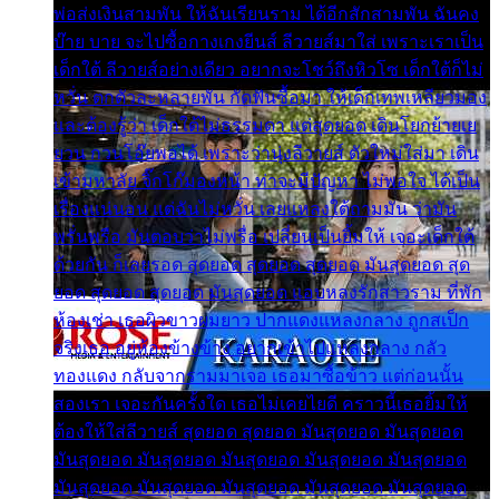
พ่อส่งเงินสามพัน ให้ฉันเรียนราม ได้อีกสักสามพัน ฉันคง
บ๊าย บาย จะไปซื้อกางเกงยีนส์ ลีวายส์มาใส่ เพราะเราเป็น
เด็กใต้ ลีวายส์อย่างเดียว อยากจะโชว์ถึงหิวโซ เด็กใต้ก็ไม่
หวั่น ตกตัวละหลายพัน กัดฟันซื้อมา ให้เด็กเทพเหลียวมอง
และต้องรู้ว่า เด็กใต้ไม่ธรรมดา แต่สุดยอด เดินโยกย้ายเย
ยวน กวนโอ๊ยพอได้ เพราะว่านุ่งลีวายส์ ตัวใหม่ใส่มา เดิน
เข้ามหาลัย จิ๊กโก๊มองหน้า ท่าจะมีปัญหา ไม่พอใจ ได้เป็น
เรื่องแน่นอน แต่ฉันไม่หวั่น เลยแหลงใต้ถามมัน ว่ามัน
พรั่นพรือ มันตอบว่าไม่พรื่อ เปลี่ยนเป็นยิ้มให้ เจอะเด็กใต้
ด้วยกัน ก็เลยรอด สุดยอด สุดยอด สุดยอด มันสุดยอด สุด
ยอด สุดยอด สุดยอด มันสุดยอด แอบหลงรักสาวราม ที่พัก
ห้องเช่า เธอผิวขาวผมยาว ปากแดงแหลงกลาง ถูกสเป็ก
จริงเธอ อยู่ห้องข้างข้าง อยากเข้าไปแหลงกลาง กลัว
ทองแดง กลับจากรามมาเจอ เธอมาซื้อข้าว แต่ก่อนนั้น
สองเรา เจอะกันครั้งใด เธอไม่เคยไยดี คราวนี้เธอยิ้มให้
ต้องให้ใส่ลีวายส์ สุดยอด สุดยอด มันสุดยอด มันสุดยอด
มันสุดยอด มันสุดยอด มันสุดยอด มันสุดยอด มันสุดยอด
มันสุดยอด มันสุดยอด มันสุดยอด มันสุดยอด มันสุดยอด