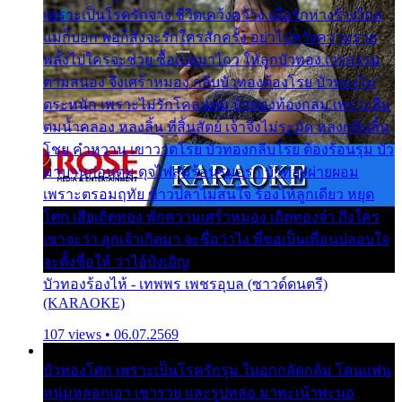
เพราะเป็นโรครักจาง ชีวิตเคว้งคว้าง เมื่อรักห่างร้างไกล
แม่ก็บอก พ่อก็สั่งจะรักใครสักครั้ง อย่าไปหวังความรวย
พลั้งไปใครจะช่วย ซื้อเปลมาไกว ให้ลูกบัวทอง เวรกรรม
ตามสนอง จึงเศร้าหมอง กลีบบัวทองต้องโรย บัวทองไม่
ตระหนัก เพราะไม่รักโคลนตม บัวทองท้องกลม เพราะลืม
ตมน้ำคลอง หลงลิ้น ที่สิ้นสัตย์ เจ้าจึงไม่ระมัด หลงกลิ่นลิ้น
โชย คำหวาน เขาวาดโรย บัวทองกลีบโรย ต้องร้อนรุม บัว
มาบานก่อนตูม ดุจไฟสุมร้อนรุมอุรา บัวทองผ่ายผอม
เพราะตรอมฤทัย ข้าวปลาไม่สนใจ ร้องไห้ลูกเดียว หยุด
โศก เสียเถิดทอง พักความเศร้าหมอง เถิดทองจ๋า ถึงใคร
เขาจะว่า ลูกเจ้าเกิดมา จะชื่อว่าไง พี่ขอเป็นเพื่อนปลอบใจ
จะตั้งชื่อให้ ว่าไอ้บังเอิญ
บัวทองร้องไห้ - เทพพร เพชรอุบล (ซาวด์ดนตรี)
(KARAOKE)
107 views • 06.07.2569
บัวทองโศก เพราะเป็นโรครักรุม ในอกกลัดกลุ้ม โดนแฟน
หนุ่มหลอกเอา เขารวย และรูปหล่อ มาพะเน้าพะนอ