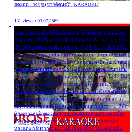
สุดยอด - วงซูซู (ซาวด์ดนตรี) (KARAOKE)
131 views • 03.07.2569
พ่อส่งเงินสามพัน ให้ฉันเรียนราม ได้อีกสักสามพัน ฉันคง
บ๊าย บาย จะไปซื้อกางเกงยีนส์ ลีวายส์มาใส่ เพราะเราเป็น
เด็กใต้ ลีวายส์อย่างเดียว อยากจะโชว์ถึงหิวโซ เด็กใต้ก็ไม่
หวั่น ตกตัวละหลายพัน กัดฟันซื้อมา ให้เด็กเทพเหลียวมอง
และต้องรู้ว่า เด็กใต้ไม่ธรรมดา แต่สุดยอด เดินโยกย้ายเย
ยวน กวนโอ๊ยพอได้ เพราะว่านุ่งลีวายส์ ตัวใหม่ใส่มา เดิน
เข้ามหาลัย จิ๊กโก๊มองหน้า ท่าจะมีปัญหา ไม่พอใจ ได้เป็น
เรื่องแน่นอน แต่ฉันไม่หวั่น เลยแหลงใต้ถามมัน ว่ามัน
พรั่นพรือ มันตอบว่าไม่พรื่อ เปลี่ยนเป็นยิ้มให้ เจอะเด็กใต้
ด้วยกัน ก็เลยรอด สุดยอด สุดยอด สุดยอด มันสุดยอด สุด
ยอด สุดยอด สุดยอด มันสุดยอด แอบหลงรักสาวราม ที่พัก
ห้องเช่า เธอผิวขาวผมยาว ปากแดงแหลงกลาง ถูกสเป็ก
จริงเธอ อยู่ห้องข้างข้าง อยากเข้าไปแหลงกลาง กลัว
ทองแดง กลับจากรามมาเจอ เธอมาซื้อข้าว แต่ก่อนนั้น