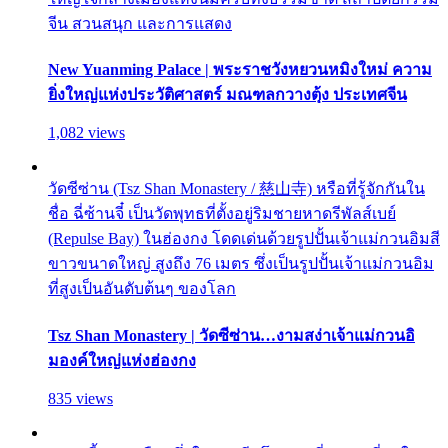
จีน สวนสนุก และการแสดง
New Yuanming Palace | พระราชวังหยวนหมิงใหม่ ความ
ยิ่งใหญ่แห่งประวัติศาสตร์ มณฑลกวางตุ้ง ประเทศจีน
1,082 views
วัดซีซ่าน (Tsz Shan Monastery / 慈山寺) หรือที่รู้จักกันใน
ชื่อ ฉี่ซ้านจี๋ เป็นวัดพุทธที่ตั้งอยู่ริมชายหาดรีพัลส์เบย์
(Repulse Bay) ในฮ่องกง โดดเด่นด้วยรูปปั้นเจ้าแม่กวนอิมสี
ขาวขนาดใหญ่ สูงถึง 76 เมตร ซึ่งเป็นรูปปั้นเจ้าแม่กวนอิม
ที่สูงเป็นอันดับต้นๆ ของโลก
Tsz Shan Monastery | วัดซีซ่าน…งามสง่าเจ้าแม่กวนอิ
มองค์ใหญ่แห่งฮ่องกง
835 views