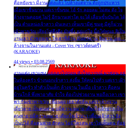
คือหยังเขา มีงานแต่งแล้ว ไปล้างแต่จาน ดั่งถูกประหาร
เมื่อเขาชื่นบาน แต่เราขื่นขม โอ้ รัก ลอยลม ไม่สม ดัง ใจ
ล้างจานคอยคู่ ไม่รู้ อีกนานเท่าใด จะได้ เลื่อนขั้นบันได ได้
เป็น ตำแหน่งเจ้าสาว มันเหงา เห็นเขามีคู่ ซมดู มีคู่ก็ม่วน
เข้าพาขวัญ เสียงโห่ตึงตึง มันซึ้ง อยู่แก่ใจ มื้อใด๋หนอ สิเป็น
งานเฮา มัวซอยเขา ใจเฮาซิด้าน มันทรมาน จับจาน เอย…
ล้างจานในงานแต่ง - Cover Ver. (ซาวด์ดนตรี)
(KARAOKE)
44 views • 03.08.2569
งานแต่ง เขาแซง แย่งเอาไปก่อน หัวใจอาวรณ์ มาซ่อน อยู่
ในห้องครัว ข้างนอกเจ้าสาว ส่งยิ้ม ให้คนไปทั่ว แต่เรา เฝ้า
อยู่ในครัว ทำตัวเป็นเด็ก ล้างจาน ในเมื่อ เจ้าสาว คือคน
บ้านใกล้ พึ่งพาอาศัย จำใจ ต้องไปช่วยงาน พอถึงเวลา เขา
พา กันเข้าพาขวัญ เพื่อนฝูง เฮฮาดังลั่น แต่เราล้างจาน
เดียวดาย เป็นคนพ่าย บ่มีความหมาย เคียงใจเจ้าบ่าว เป็น
คนพ่าย บ่มีความหมาย เคียงใจเจ้าบ่าว เพื่อนเจ้าสาว ยัง
เป็นบ่ได้ คือคนพ่าย ฮักคน ไม่มีใครสน เขาไม่เห็นคน ที่อยู่