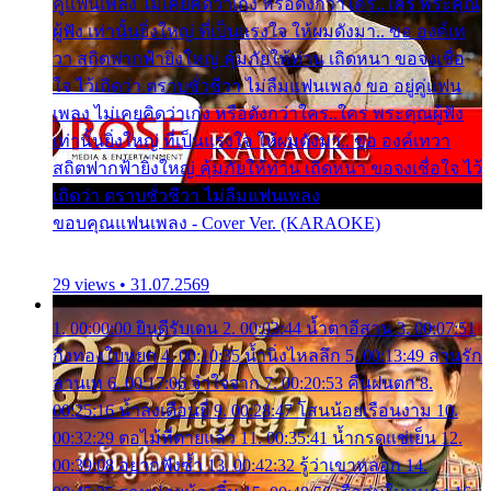
คู่แฟนเพลง ไม่เคยคิดว่าเก่ง หรือดังกว่าใคร..ใคร พระคุณ
ผู้ฟัง เท่านั้นยิ่งใหญ่ ที่เป็นแรงใจ ให้ผมดังมา.. ขอ องค์เท
วา สถิตฟากฟ้ายิ่งใหญ่ คุ้มภัยให้ท่าน เถิดหนา ขอจงเชื่อ
ใจ ไว้เถิดว่า ตราบชั่วชีวา ไม่ลืมแฟนเพลง ขอ อยู่คู่แฟน
เพลง ไม่เคยคิดว่าเก่ง หรือดังกว่าใคร..ใคร พระคุณผู้ฟัง
เท่านั้นยิ่งใหญ่ ที่เป็นแรงใจ ให้ผมดังมา.. ขอ องค์เทวา
สถิตฟากฟ้ายิ่งใหญ่ คุ้มภัยให้ท่าน เถิดหนา ขอจงเชื่อใจ ไว้
เถิดว่า ตราบชั่วชีวา ไม่ลืมแฟนเพลง
ขอบคุณแฟนเพลง - Cover Ver. (KARAOKE)
29 views • 31.07.2569
1. 00:00:00 ยินดีรับเดน 2. 00:03:44 น้ำตาอีสาน 3. 00:07:51
กิ่งทองใบหยก 4. 00:10:35 น้ำนิ่งไหลลึก 5. 00:13:49 ลานรัก
ลานเท 6. 00:17:06 จำใจจาก 7. 00:20:53 คืนฝนตก 8.
00:25:16 น้ำลงเดือนยี่ 9. 00:28:47 โสนน้อยเรือนงาม 10.
00:32:29 ตอไม้ที่ตายแล้ว 11. 00:35:41 น้ำกรดแช่เย็น 12.
00:39:08 อยากฟังซ้ำ 13. 00:42:32 รู้ว่าเขาหลอก 14.