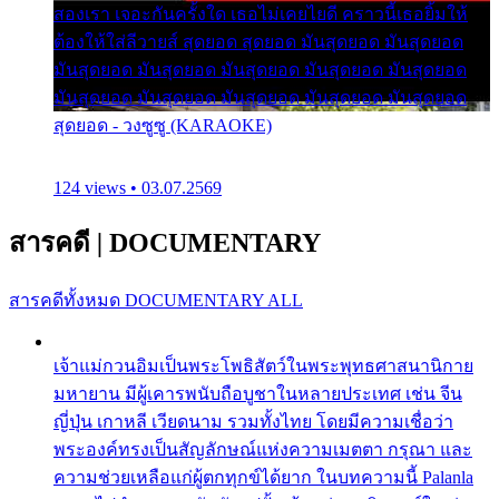
สองเรา เจอะกันครั้งใด เธอไม่เคยไยดี คราวนี้เธอยิ้มให้
ต้องให้ใส่ลีวายส์ สุดยอด สุดยอด มันสุดยอด มันสุดยอด
มันสุดยอด มันสุดยอด มันสุดยอด มันสุดยอด มันสุดยอด
มันสุดยอด มันสุดยอด มันสุดยอด มันสุดยอด มันสุดยอด
สุดยอด - วงซูซู (KARAOKE)
124 views • 03.07.2569
สารคดี
|
DOCUMENTARY
สารคดีทั้งหมด
DOCUMENTARY ALL
เจ้าแม่กวนอิมเป็นพระโพธิสัตว์ในพระพุทธศาสนานิกาย
มหายาน มีผู้เคารพนับถือบูชาในหลายประเทศ เช่น จีน
ญี่ปุ่น เกาหลี เวียดนาม รวมทั้งไทย โดยมีความเชื่อว่า
พระองค์ทรงเป็นสัญลักษณ์แห่งความเมตตา กรุณา และ
ความช่วยเหลือแก่ผู้ตกทุกข์ได้ยาก ในบทความนี้ Palanla