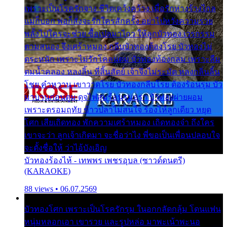
เพราะเป็นโรครักจาง ชีวิตเคว้งคว้าง เมื่อรักห่างร้างไกล
แม่ก็บอก พ่อก็สั่งจะรักใครสักครั้ง อย่าไปหวังความรวย
พลั้งไปใครจะช่วย ซื้อเปลมาไกว ให้ลูกบัวทอง เวรกรรม
ตามสนอง จึงเศร้าหมอง กลีบบัวทองต้องโรย บัวทองไม่
ตระหนัก เพราะไม่รักโคลนตม บัวทองท้องกลม เพราะลืม
ตมน้ำคลอง หลงลิ้น ที่สิ้นสัตย์ เจ้าจึงไม่ระมัด หลงกลิ่นลิ้น
โชย คำหวาน เขาวาดโรย บัวทองกลีบโรย ต้องร้อนรุม บัว
มาบานก่อนตูม ดุจไฟสุมร้อนรุมอุรา บัวทองผ่ายผอม
เพราะตรอมฤทัย ข้าวปลาไม่สนใจ ร้องไห้ลูกเดียว หยุด
โศก เสียเถิดทอง พักความเศร้าหมอง เถิดทองจ๋า ถึงใคร
เขาจะว่า ลูกเจ้าเกิดมา จะชื่อว่าไง พี่ขอเป็นเพื่อนปลอบใจ
จะตั้งชื่อให้ ว่าไอ้บังเอิญ
บัวทองร้องไห้ - เทพพร เพชรอุบล (ซาวด์ดนตรี)
(KARAOKE)
88 views • 06.07.2569
บัวทองโศก เพราะเป็นโรครักรุม ในอกกลัดกลุ้ม โดนแฟน
หนุ่มหลอกเอา เขารวย และรูปหล่อ มาพะเน้าพะนอ