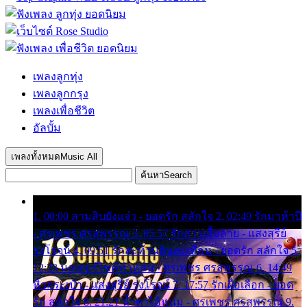
เพลงลูกทุ่ง
เพลงลูกกรุง
เพลงเพื่อชีวิต
อัลบั้ม
เพลงทั้งหมด
Music All
ค้นหา
Search
1. 00:00 สามสิบยังแจ๋ว - ยอดรัก สลักใจ 2. 02:49 รักมาห้าปี
- ศรเพชร ศรสุพรรณ 3. 05:57 รักสาวเสื้อลาย - แสงสุรีย์
รุ่งโรจน์ 4. 09:51 รักสะท้านดินสะเทือน - ยอดรัก สลักใจ 5.
12:23 มอเตอร์ไซค์ทำหล่น - ศรเพชร ศรสุพรรณ 6. 14:49
หิ้วกระเป๋า - แสงสุรีย์ รุ่งโรจน์ 7. 17:57 รักเผื่อเลือก - ยอด
รัก สลักใจ 8. 21:21 น้ำตาไอ้หนุ่ม - ศรเพชร ศรสุพรรณ 9.