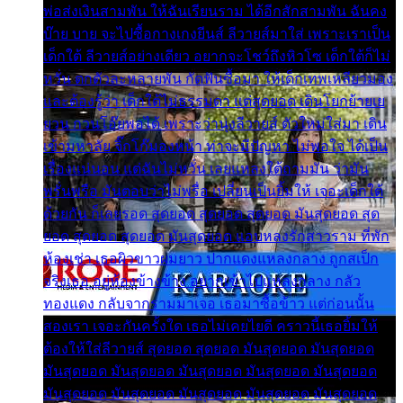
พ่อส่งเงินสามพัน ให้ฉันเรียนราม ได้อีกสักสามพัน ฉันคง
บ๊าย บาย จะไปซื้อกางเกงยีนส์ ลีวายส์มาใส่ เพราะเราเป็น
เด็กใต้ ลีวายส์อย่างเดียว อยากจะโชว์ถึงหิวโซ เด็กใต้ก็ไม่
หวั่น ตกตัวละหลายพัน กัดฟันซื้อมา ให้เด็กเทพเหลียวมอง
และต้องรู้ว่า เด็กใต้ไม่ธรรมดา แต่สุดยอด เดินโยกย้ายเย
ยวน กวนโอ๊ยพอได้ เพราะว่านุ่งลีวายส์ ตัวใหม่ใส่มา เดิน
เข้ามหาลัย จิ๊กโก๊มองหน้า ท่าจะมีปัญหา ไม่พอใจ ได้เป็น
เรื่องแน่นอน แต่ฉันไม่หวั่น เลยแหลงใต้ถามมัน ว่ามัน
พรั่นพรือ มันตอบว่าไม่พรื่อ เปลี่ยนเป็นยิ้มให้ เจอะเด็กใต้
ด้วยกัน ก็เลยรอด สุดยอด สุดยอด สุดยอด มันสุดยอด สุด
ยอด สุดยอด สุดยอด มันสุดยอด แอบหลงรักสาวราม ที่พัก
ห้องเช่า เธอผิวขาวผมยาว ปากแดงแหลงกลาง ถูกสเป็ก
จริงเธอ อยู่ห้องข้างข้าง อยากเข้าไปแหลงกลาง กลัว
ทองแดง กลับจากรามมาเจอ เธอมาซื้อข้าว แต่ก่อนนั้น
สองเรา เจอะกันครั้งใด เธอไม่เคยไยดี คราวนี้เธอยิ้มให้
ต้องให้ใส่ลีวายส์ สุดยอด สุดยอด มันสุดยอด มันสุดยอด
มันสุดยอด มันสุดยอด มันสุดยอด มันสุดยอด มันสุดยอด
มันสุดยอด มันสุดยอด มันสุดยอด มันสุดยอด มันสุดยอด