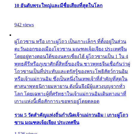
10 อันดับพระใหญ่และมีชื่อเสียงที่สุดในโลก
942 views
ผู่โถวซาน หรือ เกาะผู่โถว เป็นเกาะเล็กๆ ที่ตั้งอยู่ในส่วน
ตะวันออกของเมืองโจวซาน มณฑลเจ้อเจียง ประเทศจีน
โดยอยู่ทางตอนใต้ของนครเซี่ยงไฮ้ ผู่โถวซานเป็น 1 ใน 4
พุทธคีรีหรือภูเขาศักดิ์สิทธิ์ของจีน ชาวพุทธจีนเชื่อกันว่าผู่
โถวซานเป็นที่ประทับและตรัสรู้ของพระโพธิสัตว์กวนอิม
หรือเจ้าแม่กวนอิม ซึ่งเป็นหนึ่งในเทพเจ้าที่สำคัญที่สุดใน
ศาสนาพุทธนิกายมหายาน ดังนั้นจึงมีผู้แสวงบุญจากทั่ว
โลก โดยเฉพาะผู้ที่ศรัทธาในเจ้าแม่กวนอิมเดินทางมาที่
เกาะแห่งนี้เพื่อสักการะขอพรอยู่โดยตลอด
รวม 5 วัดสำคัญแห่งถิ่นกำเนิดเจ้าแม่กวนอิม | เกาะผู่โถว
ซาน มณฑลเจ้อเจียง ประเทศจีน
1,526 views