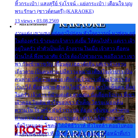
หิ้วกระเป๋า | แสงสุรีย์ รุ่งโรจน์ - แย่งกระเป๋า | เตือนใจ บุญ
พระรักษา (ซาวด์ดนตรี) (KARAOKE)
13 views • 03.08.2569
งานแต่ง เขาแซง แย่งเอาไปก่อน หัวใจอาวรณ์ มาซ่อน อยู่
ในห้องครัว ข้างนอกเจ้าสาว ส่งยิ้ม ให้คนไปทั่ว แต่เรา เฝ้า
อยู่ในครัว ทำตัวเป็นเด็ก ล้างจาน ในเมื่อ เจ้าสาว คือคน
บ้านใกล้ พึ่งพาอาศัย จำใจ ต้องไปช่วยงาน พอถึงเวลา เขา
พา กันเข้าพาขวัญ เพื่อนฝูง เฮฮาดังลั่น แต่เราล้างจาน
เดียวดาย เป็นคนพ่าย บ่มีความหมาย เคียงใจเจ้าบ่าว เป็น
คนพ่าย บ่มีความหมาย เคียงใจเจ้าบ่าว เพื่อนเจ้าสาว ยัง
เป็นบ่ได้ คือคนพ่าย ฮักคน ไม่มีใครสน เขาไม่เห็นคน ที่อยู่
ในครัว เจ้าสาว ก็มัวแต่งตัว สวยเด่น นั่งเคียงเจ้าบ่าว ที่เขา
เฝ้าคอย ใจเต้น หัวใจของเรา ลำเค็ญ ใครจะมองเห็น
ความใน ใจ เศร้า มันร้าวระบม ต้องมาขื่นขม เศร้าตรม
ท่ามความสุขี ช่วยงานเขาแต่ง แต่เรา แล้งมาหลายปี
เมื่อไรหนอจะ โชคดี ได้มีพิธีวิวาห์ หัวใจหล้า คอยไปคอย
มา คือหน้าที่เก่า หัวใจหล้า คอยไปคอยมา คือหน้าที่เก่า