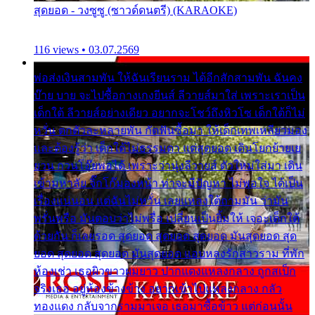
สุดยอด - วงซูซู (ซาวด์ดนตรี) (KARAOKE)
116 views • 03.07.2569
พ่อส่งเงินสามพัน ให้ฉันเรียนราม ได้อีกสักสามพัน ฉันคง
บ๊าย บาย จะไปซื้อกางเกงยีนส์ ลีวายส์มาใส่ เพราะเราเป็น
เด็กใต้ ลีวายส์อย่างเดียว อยากจะโชว์ถึงหิวโซ เด็กใต้ก็ไม่
หวั่น ตกตัวละหลายพัน กัดฟันซื้อมา ให้เด็กเทพเหลียวมอง
และต้องรู้ว่า เด็กใต้ไม่ธรรมดา แต่สุดยอด เดินโยกย้ายเย
ยวน กวนโอ๊ยพอได้ เพราะว่านุ่งลีวายส์ ตัวใหม่ใส่มา เดิน
เข้ามหาลัย จิ๊กโก๊มองหน้า ท่าจะมีปัญหา ไม่พอใจ ได้เป็น
เรื่องแน่นอน แต่ฉันไม่หวั่น เลยแหลงใต้ถามมัน ว่ามัน
พรั่นพรือ มันตอบว่าไม่พรื่อ เปลี่ยนเป็นยิ้มให้ เจอะเด็กใต้
ด้วยกัน ก็เลยรอด สุดยอด สุดยอด สุดยอด มันสุดยอด สุด
ยอด สุดยอด สุดยอด มันสุดยอด แอบหลงรักสาวราม ที่พัก
ห้องเช่า เธอผิวขาวผมยาว ปากแดงแหลงกลาง ถูกสเป็ก
จริงเธอ อยู่ห้องข้างข้าง อยากเข้าไปแหลงกลาง กลัว
ทองแดง กลับจากรามมาเจอ เธอมาซื้อข้าว แต่ก่อนนั้น