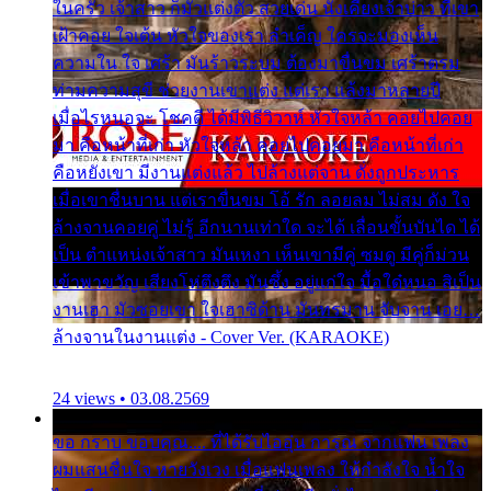
ในครัว เจ้าสาว ก็มัวแต่งตัว สวยเด่น นั่งเคียงเจ้าบ่าว ที่เขา
เฝ้าคอย ใจเต้น หัวใจของเรา ลำเค็ญ ใครจะมองเห็น
ความใน ใจ เศร้า มันร้าวระบม ต้องมาขื่นขม เศร้าตรม
ท่ามความสุขี ช่วยงานเขาแต่ง แต่เรา แล้งมาหลายปี
เมื่อไรหนอจะ โชคดี ได้มีพิธีวิวาห์ หัวใจหล้า คอยไปคอย
มา คือหน้าที่เก่า หัวใจหล้า คอยไปคอยมา คือหน้าที่เก่า
คือหยังเขา มีงานแต่งแล้ว ไปล้างแต่จาน ดั่งถูกประหาร
เมื่อเขาชื่นบาน แต่เราขื่นขม โอ้ รัก ลอยลม ไม่สม ดัง ใจ
ล้างจานคอยคู่ ไม่รู้ อีกนานเท่าใด จะได้ เลื่อนขั้นบันได ได้
เป็น ตำแหน่งเจ้าสาว มันเหงา เห็นเขามีคู่ ซมดู มีคู่ก็ม่วน
เข้าพาขวัญ เสียงโห่ตึงตึง มันซึ้ง อยู่แก่ใจ มื้อใด๋หนอ สิเป็น
งานเฮา มัวซอยเขา ใจเฮาซิด้าน มันทรมาน จับจาน เอย…
ล้างจานในงานแต่ง - Cover Ver. (KARAOKE)
24 views • 03.08.2569
ขอ กราบ ขอบคุณ.... ที่ได้รับไออุ่น การุณ จากแฟน เพลง
ผมแสนชื่นใจ หายวังเวง เมื่อแฟนเพลง ให้กำลังใจ น้ำใจ