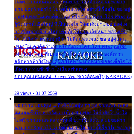
ไมตรี จากแฟนเพลง ทุกทุกที่ ปราณีหลั่งไหล ผมขอฝาก
นาม ยอดรักเอาไว้ โปรดเป็นแรงใจ อย่างนี้เรื่อยไป ขอ อยู่
คู่แฟนเพลง ไม่เคยคิดว่าเก่ง หรือดังกว่าใคร..ใคร พระคุณ
ผู้ฟัง เท่านั้นยิ่งใหญ่ ที่เป็นแรงใจ ให้ผมดังมา.. ขอ องค์เท
วา สถิตฟากฟ้ายิ่งใหญ่ คุ้มภัยให้ท่าน เถิดหนา ขอจงเชื่อ
ใจ ไว้เถิดว่า ตราบชั่วชีวา ไม่ลืมแฟนเพลง ขอ อยู่คู่แฟน
เพลง ไม่เคยคิดว่าเก่ง หรือดังกว่าใคร..ใคร พระคุณผู้ฟัง
เท่านั้นยิ่งใหญ่ ที่เป็นแรงใจ ให้ผมดังมา.. ขอ องค์เทวา
สถิตฟากฟ้ายิ่งใหญ่ คุ้มภัยให้ท่าน เถิดหนา ขอจงเชื่อใจ ไว้
เถิดว่า ตราบชั่วชีวา ไม่ลืมแฟนเพลง
ขอบคุณแฟนเพลง - Cover Ver. (ซาวด์ดนตรี) (KARAOKE)
29 views • 31.07.2569
ขอ กราบ ขอบคุณ.... ที่ได้รับไออุ่น การุณ จากแฟน เพลง
ผมแสนชื่นใจ หายวังเวง เมื่อแฟนเพลง ให้กำลังใจ น้ำใจ
ไมตรี จากแฟนเพลง ทุกทุกที่ ปราณีหลั่งไหล ผมขอฝาก
นาม ยอดรักเอาไว้ โปรดเป็นแรงใจ อย่างนี้เรื่อยไป ขอ อยู่