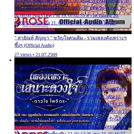
00:45:25 รอหน่อยน้องติ๋ม 15. 00:48:56 เรือล่มในหนอง 16.
00:51:43 บัตรเชิญสีเลือด 17. 00:56:07 อดีตรักโรงทอ 18.
01:00:00 เขมรไล่ควาย 19. 01:02:55 สาวสวนแตง 20.
01:05:51 แอบมอง 21. 01:09:27 พบรักปากน้ำโพ 22.
01:13:06 สายัณห์เมา
" สายัณห์ สัญญา " ขวัญใจคนเดิม - รวมเพลงดังเพราะๆ
ซึ้งๆ (Official Audio)
27 views • 21.07.2569
1. 00:00:00 ทำไมทำฉันได้ 2. 00:03:20 นางฟ้าสลัม 3.
00:06:50 คน 4. 00:10:36 บุญเหลือเกิน 5. 00:13:58 ฝนหยาด
สุดท้าย 6. 00:17:30 ยาใจยาจก 7. 00:20:30 คิดดูให้ดี 8.
00:24:21 ลบรอยแผลรัก 9. 00:27:35 เหมือนใจโดนกรีด 10.
00:30:54 ขบวนการเปาเปียว 11. 00:34:05 คำรำพัน 12.
00:37:20 ปาหนัน 13. 00:40:37 ใจเจ้ากรรม 14. 00:44:15 จูบ
ฉันแล้วจงตายเสีย 15. 00:47:24 ขอสูมาเต๊อะ 16. 00:51:11
คนใจมาร 17. 00:54:50 คืนทรมาน 18. 00:58:25 รักนี้สีดำ
19. 01:01:44 ส่วนเกิน 20. 01:05:42 หยาดน้ำฝนหยดน้ำตา
21. 01:09:13 เหลือเพียงฝัน 22. 01:13:26 เขา 23. 01:16:37