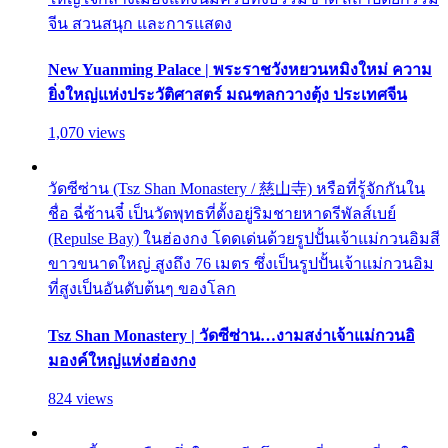
จีน สวนสนุก และการแสดง
New Yuanming Palace | พระราชวังหยวนหมิงใหม่ ความ
ยิ่งใหญ่แห่งประวัติศาสตร์ มณฑลกวางตุ้ง ประเทศจีน
1,070 views
วัดซีซ่าน (Tsz Shan Monastery / 慈山寺) หรือที่รู้จักกันใน
ชื่อ ฉี่ซ้านจี๋ เป็นวัดพุทธที่ตั้งอยู่ริมชายหาดรีพัลส์เบย์
(Repulse Bay) ในฮ่องกง โดดเด่นด้วยรูปปั้นเจ้าแม่กวนอิมสี
ขาวขนาดใหญ่ สูงถึง 76 เมตร ซึ่งเป็นรูปปั้นเจ้าแม่กวนอิม
ที่สูงเป็นอันดับต้นๆ ของโลก
Tsz Shan Monastery | วัดซีซ่าน…งามสง่าเจ้าแม่กวนอิ
มองค์ใหญ่แห่งฮ่องกง
824 views