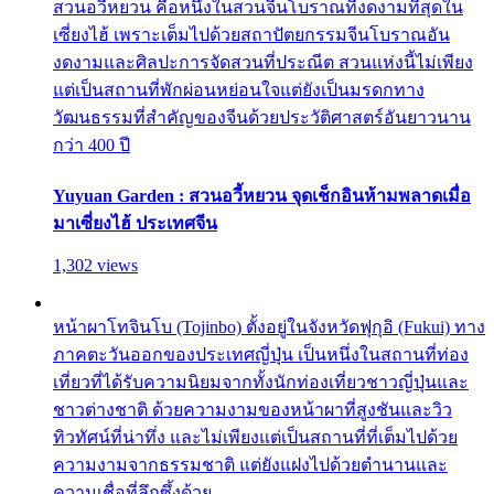
สวนอวี้หยวน คือหนึ่งในสวนจีนโบราณที่งดงามที่สุดใน
เซี่ยงไฮ้ เพราะเต็มไปด้วยสถาปัตยกรรมจีนโบราณอัน
งดงามและศิลปะการจัดสวนที่ประณีต สวนแห่งนี้ไม่เพียง
แต่เป็นสถานที่พักผ่อนหย่อนใจแต่ยังเป็นมรดกทาง
วัฒนธรรมที่สำคัญของจีนด้วยประวัติศาสตร์อันยาวนาน
กว่า 400 ปี
Yuyuan Garden : สวนอวี้หยวน จุดเช็กอินห้ามพลาดเมื่อ
มาเซี่ยงไฮ้ ประเทศจีน
1,302 views
หน้าผาโทจินโบ (Tojinbo) ตั้งอยู่ในจังหวัดฟุกุอิ (Fukui) ทาง
ภาคตะวันออกของประเทศญี่ปุ่น เป็นหนึ่งในสถานที่ท่อง
เที่ยวที่ได้รับความนิยมจากทั้งนักท่องเที่ยวชาวญี่ปุ่นและ
ชาวต่างชาติ ด้วยความงามของหน้าผาที่สูงชันและวิว
ทิวทัศน์ที่น่าทึ่ง และไม่เพียงแต่เป็นสถานที่ที่เต็มไปด้วย
ความงามจากธรรมชาติ แต่ยังแฝงไปด้วยตำนานและ
ความเชื่อที่ลึกซึ้งด้วย