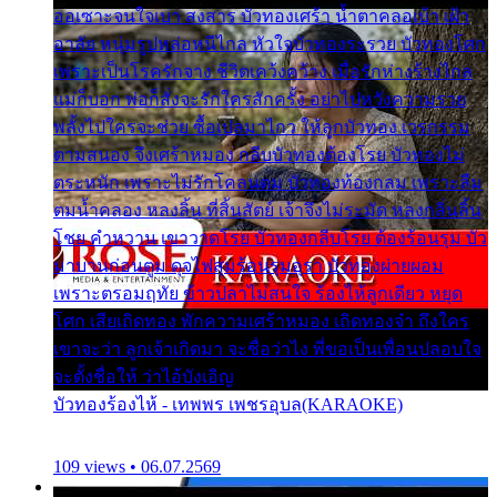
ออเซาะจนใจเบา สงสาร บัวทองเศร้า น้ำตาคลอเบ้า เฝ้า
อาลัย หนุ่มรูปหล่อหนีไกล หัวใจบัวทองระรวย บัวทองโศก
เพราะเป็นโรครักจาง ชีวิตเคว้งคว้าง เมื่อรักห่างร้างไกล
แม่ก็บอก พ่อก็สั่งจะรักใครสักครั้ง อย่าไปหวังความรวย
พลั้งไปใครจะช่วย ซื้อเปลมาไกว ให้ลูกบัวทอง เวรกรรม
ตามสนอง จึงเศร้าหมอง กลีบบัวทองต้องโรย บัวทองไม่
ตระหนัก เพราะไม่รักโคลนตม บัวทองท้องกลม เพราะลืม
ตมน้ำคลอง หลงลิ้น ที่สิ้นสัตย์ เจ้าจึงไม่ระมัด หลงกลิ่นลิ้น
โชย คำหวาน เขาวาดโรย บัวทองกลีบโรย ต้องร้อนรุม บัว
มาบานก่อนตูม ดุจไฟสุมร้อนรุมอุรา บัวทองผ่ายผอม
เพราะตรอมฤทัย ข้าวปลาไม่สนใจ ร้องไห้ลูกเดียว หยุด
โศก เสียเถิดทอง พักความเศร้าหมอง เถิดทองจ๋า ถึงใคร
เขาจะว่า ลูกเจ้าเกิดมา จะชื่อว่าไง พี่ขอเป็นเพื่อนปลอบใจ
จะตั้งชื่อให้ ว่าไอ้บังเอิญ
บัวทองร้องไห้ - เทพพร เพชรอุบล(KARAOKE)
109 views • 06.07.2569