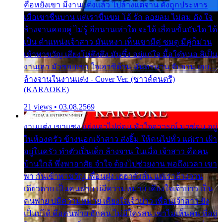
คือหยังเขา มีงานแต่งแล้ว ไปล้างแต่จาน ดั่งถูกประหาร
เมื่อเขาชื่นบาน แต่เราขื่นขม โอ้ รัก ลอยลม ไม่สม ดัง ใจ
ล้างจานคอยคู่ ไม่รู้ อีกนานเท่าใด จะได้ เลื่อนขั้นบันได ได้
เป็น ตำแหน่งเจ้าสาว มันเหงา เห็นเขามีคู่ ซมดู มีคู่ก็ม่วน
เข้าพาขวัญ เสียงโห่ตึงตึง มันซึ้ง อยู่แก่ใจ มื้อใด๋หนอ สิเป็น
งานเฮา มัวซอยเขา ใจเฮาซิด้าน มันทรมาน จับจาน เอย…
ล้างจานในงานแต่ง - Cover Ver. (ซาวด์ดนตรี)
(KARAOKE)
21 views • 03.08.2569
งานแต่ง เขาแซง แย่งเอาไปก่อน หัวใจอาวรณ์ มาซ่อน อยู่
ในห้องครัว ข้างนอกเจ้าสาว ส่งยิ้ม ให้คนไปทั่ว แต่เรา เฝ้า
อยู่ในครัว ทำตัวเป็นเด็ก ล้างจาน ในเมื่อ เจ้าสาว คือคน
บ้านใกล้ พึ่งพาอาศัย จำใจ ต้องไปช่วยงาน พอถึงเวลา เขา
พา กันเข้าพาขวัญ เพื่อนฝูง เฮฮาดังลั่น แต่เราล้างจาน
เดียวดาย เป็นคนพ่าย บ่มีความหมาย เคียงใจเจ้าบ่าว เป็น
คนพ่าย บ่มีความหมาย เคียงใจเจ้าบ่าว เพื่อนเจ้าสาว ยัง
เป็นบ่ได้ คือคนพ่าย ฮักคน ไม่มีใครสน เขาไม่เห็นคน ที่อยู่