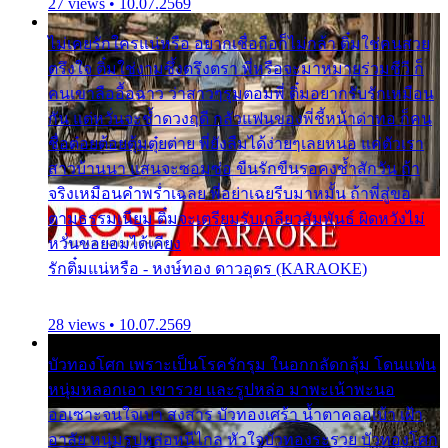
27 views • 10.07.2569
ไม่เคยรักใครแน่หรือ อยากเชื่อถือก็ไม่กล้า ติ๋มใช่คนสวย
ตรึงใจ ติ๋มใช่งามซึ้งตรึงตรา พี่หรือจะมาหมายร่วมชีวี ก็
คนเขาลืออื้อฉาว ว่าสาวๆรุมตอมพี่ ติ๋มอยากรับรักเหมือน
กัน แต่หวั่นจะช้ำดวงฤดี กลัวแฟนของพี่ชี้หน้าด่าทอ ก็คน
ชื่อต๋อยต้อยตุ้มตุ๋ยต่าย พี่ยังลืมได้ง่ายๆเลยหนอ แค่ตัวเรา
สาวบ้านนา แสนจะซอมซ่อ ขืนรักขืนรอคงช้ำสักวัน ถ้า
จริงเหมือนคำพร่ำเฉลย พี่อย่าเฉยรีบมาหมั้น ถ้าพี่สู่ขอ
ตามธรรมเนียม ติ๋มจะเตรียมรับเกลียวสัมพันธ์ ผิดหวังไม่
หวั่นขอยอมได้เคียง
รักติ๋มแน่หรือ - หงษ์ทอง ดาวอุดร (KARAOKE)
28 views • 10.07.2569
บัวทองโศก เพราะเป็นโรครักรุม ในอกกลัดกลุ้ม โดนแฟน
หนุ่มหลอกเอา เขารวย และรูปหล่อ มาพะเน้าพะนอ
ออเซาะจนใจเบา สงสาร บัวทองเศร้า น้ำตาคลอเบ้า เฝ้า
อาลัย หนุ่มรูปหล่อหนีไกล หัวใจบัวทองระรวย บัวทองโศก