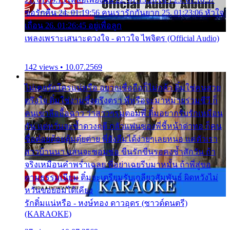
ขอรักคืน 24. 01:19:56 คนเรารักกันยาก 25. 01:23:06 หัวใจ
เถื่อน 26. 01:26:45 อยู่เพื่อลูก
เพลงเพราะเสนาะดวงใจ - ดาวใจ ไพจิตร (Official Audio)
142 views • 10.07.2569
ไม่เคยรักใครแน่หรือ อยากเชื่อถือก็ไม่กล้า ติ๋มใช่คนสวย
ตรึงใจ ติ๋มใช่งามซึ้งตรึงตรา พี่หรือจะมาหมายร่วมชีวี ก็
คนเขาลืออื้อฉาว ว่าสาวๆรุมตอมพี่ ติ๋มอยากรับรักเหมือน
กัน แต่หวั่นจะช้ำดวงฤดี กลัวแฟนของพี่ชี้หน้าด่าทอ ก็คน
ชื่อต๋อยต้อยตุ้มตุ๋ยต่าย พี่ยังลืมได้ง่ายๆเลยหนอ แค่ตัวเรา
สาวบ้านนา แสนจะซอมซ่อ ขืนรักขืนรอคงช้ำสักวัน ถ้า
จริงเหมือนคำพร่ำเฉลย พี่อย่าเฉยรีบมาหมั้น ถ้าพี่สู่ขอ
ตามธรรมเนียม ติ๋มจะเตรียมรับเกลียวสัมพันธ์ ผิดหวังไม่
หวั่นขอยอมได้เคียง
รักติ๋มแน่หรือ - หงษ์ทอง ดาวอุดร (ซาวด์ดนตรี)
(KARAOKE)