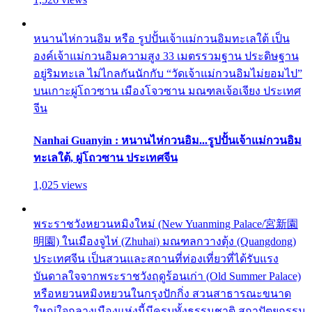
หนานไห่กวนอิม หรือ รูปปั้นเจ้าแม่กวนอิมทะเลใต้ เป็น
องค์เจ้าแม่กวนอิมความสูง 33 เมตรรวมฐาน ประดิษฐาน
อยู่ริมทะเล ไม่ไกลกันนักกับ “วัดเจ้าแม่กวนอิมไม่ยอมไป”
บนเกาะผู่โถวซาน เมืองโจวซาน มณฑลเจ้อเจียง ประเทศ
จีน
Nanhai Guanyin : หนานไห่กวนอิม...รูปปั้นเจ้าแม่กวนอิม
ทะเลใต้, ผู่โถวซาน ประเทศจีน
1,025 views
พระราชวังหยวนหมิงใหม่ (New Yuanming Palace/宮新園
明園) ในเมืองจูไห่ (Zhuhai) มณฑลกวางตุ้ง (Quangdong)
ประเทศจีน เป็นสวนและสถานที่ท่องเที่ยวที่ได้รับแรง
บันดาลใจจากพระราชวังฤดูร้อนเก่า (Old Summer Palace)
หรือหยวนหมิงหยวนในกรุงปักกิ่ง สวนสาธารณะขนาด
ใหญ่ใจกลางเมืองแห่งนี้มีครบทั้งธรรมชาติ สถาปัตยกรรม