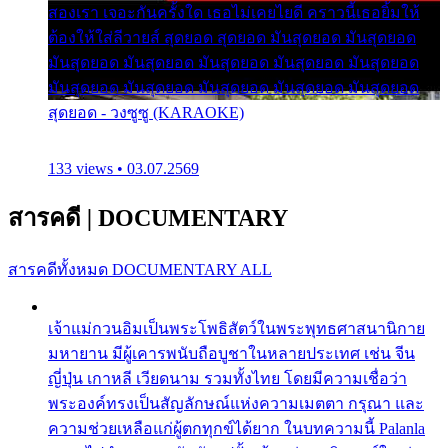
สองเรา เจอะกันครั้งใด เธอไม่เคยไยดี คราวนี้เธอยิ้มให้
ต้องให้ใส่ลีวายส์ สุดยอด สุดยอด มันสุดยอด มันสุดยอด
มันสุดยอด มันสุดยอด มันสุดยอด มันสุดยอด มันสุดยอด
มันสุดยอด มันสุดยอด มันสุดยอด มันสุดยอด มันสุดยอด
สุดยอด - วงซูซู (KARAOKE)
133 views • 03.07.2569
สารคดี
|
DOCUMENTARY
สารคดีทั้งหมด
DOCUMENTARY ALL
เจ้าแม่กวนอิมเป็นพระโพธิสัตว์ในพระพุทธศาสนานิกาย
มหายาน มีผู้เคารพนับถือบูชาในหลายประเทศ เช่น จีน
ญี่ปุ่น เกาหลี เวียดนาม รวมทั้งไทย โดยมีความเชื่อว่า
พระองค์ทรงเป็นสัญลักษณ์แห่งความเมตตา กรุณา และ
ความช่วยเหลือแก่ผู้ตกทุกข์ได้ยาก ในบทความนี้ Palanla