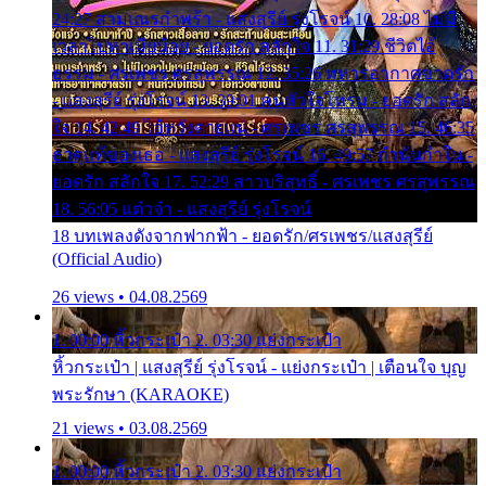
24:27 สามเณรกำพร้า - แสงสุรีย์ รุ่งโรจน์ 10. 28:08 ไม่มี
เวลาไปหาเมียน้อย - ยอดรัก สลักใจ 11. 31:29 ชีวิตไอ้
ธรรม - ศรเพชร ศรสุพรรณ 12. 35:26 ทหารอากาศขาดรัก
- แสงสุรีย์ รุ่งโรจน์ 13. 39:01 คนหัวใจโทรม - ยอดรัก สลัก
ใจ 14. 42:49 ไอ้หวังตายแน่ - ศรเพชร ศรสุพรรณ 15. 46:35
ธาตุแท้ของเธอ - แสงสุรีย์ รุ่งโรจน์ 16. 49:57 กำนันกำใน -
ยอดรัก สลักใจ 17. 52:29 สาวบริสุทธิ์ - ศรเพชร ศรสุพรรณ
18. 56:05 แต๋วจ๋า - แสงสุรีย์ รุ่งโรจน์
18 บทเพลงดังจากฟากฟ้า - ยอดรัก/ศรเพชร/แสงสุรีย์
(Official Audio)
26 views • 04.08.2569
1. 00:00 หิ้วกระเป๋า 2. 03:30 แย่งกระเป๋า
หิ้วกระเป๋า | แสงสุรีย์ รุ่งโรจน์ - แย่งกระเป๋า | เตือนใจ บุญ
พระรักษา (KARAOKE)
21 views • 03.08.2569
1. 00:00 หิ้วกระเป๋า 2. 03:30 แย่งกระเป๋า