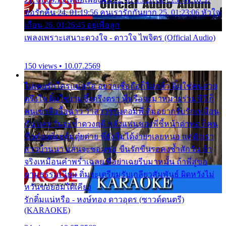
ขอรักคืน 24. 01:19:56 คนเรารักกันยาก 25. 01:23:06 หัวใจ
เถื่อน 26. 01:26:45 อยู่เพื่อลูก
เพลงเพราะเสนาะดวงใจ - ดาวใจ ไพจิตร (Official Audio)
150 views • 10.07.2569
ไม่เคยรักใครแน่หรือ อยากเชื่อถือก็ไม่กล้า ติ๋มใช่คนสวย
ตรึงใจ ติ๋มใช่งามซึ้งตรึงตรา พี่หรือจะมาหมายร่วมชีวี ก็
คนเขาลืออื้อฉาว ว่าสาวๆรุมตอมพี่ ติ๋มอยากรับรักเหมือน
กัน แต่หวั่นจะช้ำดวงฤดี กลัวแฟนของพี่ชี้หน้าด่าทอ ก็คน
ชื่อต๋อยต้อยตุ้มตุ๋ยต่าย พี่ยังลืมได้ง่ายๆเลยหนอ แค่ตัวเรา
สาวบ้านนา แสนจะซอมซ่อ ขืนรักขืนรอคงช้ำสักวัน ถ้า
จริงเหมือนคำพร่ำเฉลย พี่อย่าเฉยรีบมาหมั้น ถ้าพี่สู่ขอ
ตามธรรมเนียม ติ๋มจะเตรียมรับเกลียวสัมพันธ์ ผิดหวังไม่
หวั่นขอยอมได้เคียง
รักติ๋มแน่หรือ - หงษ์ทอง ดาวอุดร (ซาวด์ดนตรี)
(KARAOKE)