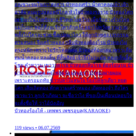
ออเซาะจนใจเบา สงสาร บัวทองเศร้า น้ำตาคลอเบ้า เฝ้า
อาลัย หนุ่มรูปหล่อหนีไกล หัวใจบัวทองระรวย บัวทองโศก
เพราะเป็นโรครักจาง ชีวิตเคว้งคว้าง เมื่อรักห่างร้างไกล
แม่ก็บอก พ่อก็สั่งจะรักใครสักครั้ง อย่าไปหวังความรวย
พลั้งไปใครจะช่วย ซื้อเปลมาไกว ให้ลูกบัวทอง เวรกรรม
ตามสนอง จึงเศร้าหมอง กลีบบัวทองต้องโรย บัวทองไม่
ตระหนัก เพราะไม่รักโคลนตม บัวทองท้องกลม เพราะลืม
ตมน้ำคลอง หลงลิ้น ที่สิ้นสัตย์ เจ้าจึงไม่ระมัด หลงกลิ่นลิ้น
โชย คำหวาน เขาวาดโรย บัวทองกลีบโรย ต้องร้อนรุม บัว
มาบานก่อนตูม ดุจไฟสุมร้อนรุมอุรา บัวทองผ่ายผอม
เพราะตรอมฤทัย ข้าวปลาไม่สนใจ ร้องไห้ลูกเดียว หยุด
โศก เสียเถิดทอง พักความเศร้าหมอง เถิดทองจ๋า ถึงใคร
เขาจะว่า ลูกเจ้าเกิดมา จะชื่อว่าไง พี่ขอเป็นเพื่อนปลอบใจ
จะตั้งชื่อให้ ว่าไอ้บังเอิญ
บัวทองร้องไห้ - เทพพร เพชรอุบล(KARAOKE)
119 views • 06.07.2569