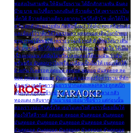
พ่อส่งเงินสามพัน ให้ฉันเรียนราม ได้อีกสักสามพัน ฉันคง
บ๊าย บาย จะไปซื้อกางเกงยีนส์ ลีวายส์มาใส่ เพราะเราเป็น
เด็กใต้ ลีวายส์อย่างเดียว อยากจะโชว์ถึงหิวโซ เด็กใต้ก็ไม่
หวั่น ตกตัวละหลายพัน กัดฟันซื้อมา ให้เด็กเทพเหลียวมอง
และต้องรู้ว่า เด็กใต้ไม่ธรรมดา แต่สุดยอด เดินโยกย้ายเย
ยวน กวนโอ๊ยพอได้ เพราะว่านุ่งลีวายส์ ตัวใหม่ใส่มา เดิน
เข้ามหาลัย จิ๊กโก๊มองหน้า ท่าจะมีปัญหา ไม่พอใจ ได้เป็น
เรื่องแน่นอน แต่ฉันไม่หวั่น เลยแหลงใต้ถามมัน ว่ามัน
พรั่นพรือ มันตอบว่าไม่พรื่อ เปลี่ยนเป็นยิ้มให้ เจอะเด็กใต้
ด้วยกัน ก็เลยรอด สุดยอด สุดยอด สุดยอด มันสุดยอด สุด
ยอด สุดยอด สุดยอด มันสุดยอด แอบหลงรักสาวราม ที่พัก
ห้องเช่า เธอผิวขาวผมยาว ปากแดงแหลงกลาง ถูกสเป็ก
จริงเธอ อยู่ห้องข้างข้าง อยากเข้าไปแหลงกลาง กลัว
ทองแดง กลับจากรามมาเจอ เธอมาซื้อข้าว แต่ก่อนนั้น
สองเรา เจอะกันครั้งใด เธอไม่เคยไยดี คราวนี้เธอยิ้มให้
ต้องให้ใส่ลีวายส์ สุดยอด สุดยอด มันสุดยอด มันสุดยอด
มันสุดยอด มันสุดยอด มันสุดยอด มันสุดยอด มันสุดยอด
มันสุดยอด มันสุดยอด มันสุดยอด มันสุดยอด มันสุดยอด