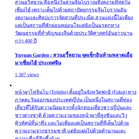
สวนอวี้หยวน คือหนึ่งในสวนจีนโบราณที่งดงามที่สุดใน
เซี่ยงไฮ้ เพราะเต็มไปด้วยสถาปัตยกรรมจีนโบราณอัน
งดงามและศิลปะการจัดสวนที่ประณีต สวนแห่งนี้ไม่เพียง
แต่เป็นสถานที่พักผ่อนหย่อนใจแต่ยังเป็นมรดกทาง
วัฒนธรรมที่สำคัญของจีนด้วยประวัติศาสตร์อันยาวนาน
กว่า 400 ปี
Yuyuan Garden : สวนอวี้หยวน จุดเช็กอินห้ามพลาดเมื่อ
มาเซี่ยงไฮ้ ประเทศจีน
1,307 views
หน้าผาโทจินโบ (Tojinbo) ตั้งอยู่ในจังหวัดฟุกุอิ (Fukui) ทาง
ภาคตะวันออกของประเทศญี่ปุ่น เป็นหนึ่งในสถานที่ท่อง
เที่ยวที่ได้รับความนิยมจากทั้งนักท่องเที่ยวชาวญี่ปุ่นและ
ชาวต่างชาติ ด้วยความงามของหน้าผาที่สูงชันและวิว
ทิวทัศน์ที่น่าทึ่ง และไม่เพียงแต่เป็นสถานที่ที่เต็มไปด้วย
ความงามจากธรรมชาติ แต่ยังแฝงไปด้วยตำนานและ
ความเชื่อที่ลึกซึ้งด้วย