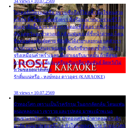
34 views • 10.07.2569
ไม่เคยรักใครแน่หรือ อยากเชื่อถือก็ไม่กล้า ติ๋มใช่คนสวย
ตรึงใจ ติ๋มใช่งามซึ้งตรึงตรา พี่หรือจะมาหมายร่วมชีวี ก็
คนเขาลืออื้อฉาว ว่าสาวๆรุมตอมพี่ ติ๋มอยากรับรักเหมือน
กัน แต่หวั่นจะช้ำดวงฤดี กลัวแฟนของพี่ชี้หน้าด่าทอ ก็คน
ชื่อต๋อยต้อยตุ้มตุ๋ยต่าย พี่ยังลืมได้ง่ายๆเลยหนอ แค่ตัวเรา
สาวบ้านนา แสนจะซอมซ่อ ขืนรักขืนรอคงช้ำสักวัน ถ้า
จริงเหมือนคำพร่ำเฉลย พี่อย่าเฉยรีบมาหมั้น ถ้าพี่สู่ขอ
ตามธรรมเนียม ติ๋มจะเตรียมรับเกลียวสัมพันธ์ ผิดหวังไม่
หวั่นขอยอมได้เคียง
รักติ๋มแน่หรือ - หงษ์ทอง ดาวอุดร (KARAOKE)
38 views • 10.07.2569
บัวทองโศก เพราะเป็นโรครักรุม ในอกกลัดกลุ้ม โดนแฟน
หนุ่มหลอกเอา เขารวย และรูปหล่อ มาพะเน้าพะนอ
ออเซาะจนใจเบา สงสาร บัวทองเศร้า น้ำตาคลอเบ้า เฝ้า
อาลัย หนุ่มรูปหล่อหนีไกล หัวใจบัวทองระรวย บัวทองโศก