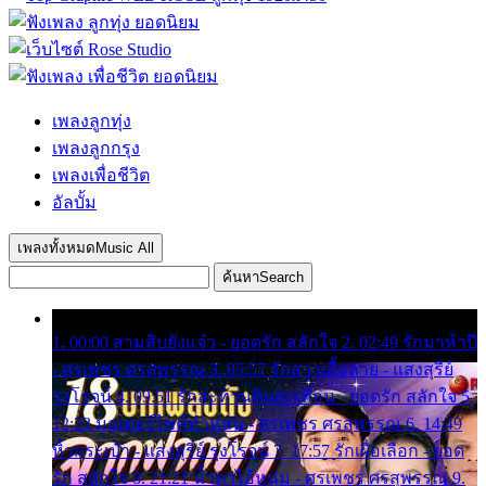
เพลงลูกทุ่ง
เพลงลูกกรุง
เพลงเพื่อชีวิต
อัลบั้ม
เพลงทั้งหมด
Music All
ค้นหา
Search
1. 00:00 สามสิบยังแจ๋ว - ยอดรัก สลักใจ 2. 02:49 รักมาห้าปี
- ศรเพชร ศรสุพรรณ 3. 05:57 รักสาวเสื้อลาย - แสงสุรีย์
รุ่งโรจน์ 4. 09:51 รักสะท้านดินสะเทือน - ยอดรัก สลักใจ 5.
12:23 มอเตอร์ไซค์ทำหล่น - ศรเพชร ศรสุพรรณ 6. 14:49
หิ้วกระเป๋า - แสงสุรีย์ รุ่งโรจน์ 7. 17:57 รักเผื่อเลือก - ยอด
รัก สลักใจ 8. 21:21 น้ำตาไอ้หนุ่ม - ศรเพชร ศรสุพรรณ 9.