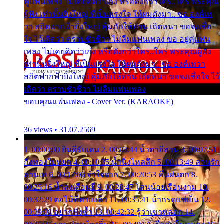
คู่แฟนเพลง ไม่เคยคิดว่าเก่ง หรือดังกว่าใคร..ใคร พระคุณ
ผู้ฟัง เท่านั้นยิ่งใหญ่ ที่เป็นแรงใจ ให้ผมดังมา.. ขอ องค์เท
วา สถิตฟากฟ้ายิ่งใหญ่ คุ้มภัยให้ท่าน เถิดหนา ขอจงเชื่อ
ใจ ไว้เถิดว่า ตราบชั่วชีวา ไม่ลืมแฟนเพลง ขอ อยู่คู่แฟน
เพลง ไม่เคยคิดว่าเก่ง หรือดังกว่าใคร..ใคร พระคุณผู้ฟัง
เท่านั้นยิ่งใหญ่ ที่เป็นแรงใจ ให้ผมดังมา.. ขอ องค์เทวา
สถิตฟากฟ้ายิ่งใหญ่ คุ้มภัยให้ท่าน เถิดหนา ขอจงเชื่อใจ ไว้
เถิดว่า ตราบชั่วชีวา ไม่ลืมแฟนเพลง
ขอบคุณแฟนเพลง - Cover Ver. (KARAOKE)
36 views • 31.07.2569
1. 00:00:00 ยินดีรับเดน 2. 00:03:44 น้ำตาอีสาน 3. 00:07:51
กิ่งทองใบหยก 4. 00:10:35 น้ำนิ่งไหลลึก 5. 00:13:49 ลานรัก
ลานเท 6. 00:17:06 จำใจจาก 7. 00:20:53 คืนฝนตก 8.
00:25:16 น้ำลงเดือนยี่ 9. 00:28:47 โสนน้อยเรือนงาม 10.
00:32:29 ตอไม้ที่ตายแล้ว 11. 00:35:41 น้ำกรดแช่เย็น 12.
00:39:08 อยากฟังซ้ำ 13. 00:42:32 รู้ว่าเขาหลอก 14.