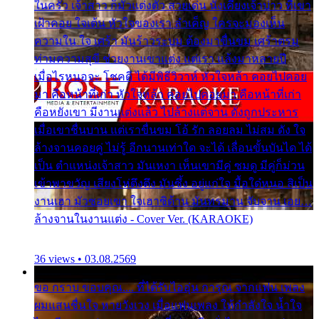
ในครัว เจ้าสาว ก็มัวแต่งตัว สวยเด่น นั่งเคียงเจ้าบ่าว ที่เขา
เฝ้าคอย ใจเต้น หัวใจของเรา ลำเค็ญ ใครจะมองเห็น
ความใน ใจ เศร้า มันร้าวระบม ต้องมาขื่นขม เศร้าตรม
ท่ามความสุขี ช่วยงานเขาแต่ง แต่เรา แล้งมาหลายปี
เมื่อไรหนอจะ โชคดี ได้มีพิธีวิวาห์ หัวใจหล้า คอยไปคอย
มา คือหน้าที่เก่า หัวใจหล้า คอยไปคอยมา คือหน้าที่เก่า
คือหยังเขา มีงานแต่งแล้ว ไปล้างแต่จาน ดั่งถูกประหาร
เมื่อเขาชื่นบาน แต่เราขื่นขม โอ้ รัก ลอยลม ไม่สม ดัง ใจ
ล้างจานคอยคู่ ไม่รู้ อีกนานเท่าใด จะได้ เลื่อนขั้นบันได ได้
เป็น ตำแหน่งเจ้าสาว มันเหงา เห็นเขามีคู่ ซมดู มีคู่ก็ม่วน
เข้าพาขวัญ เสียงโห่ตึงตึง มันซึ้ง อยู่แก่ใจ มื้อใด๋หนอ สิเป็น
งานเฮา มัวซอยเขา ใจเฮาซิด้าน มันทรมาน จับจาน เอย…
ล้างจานในงานแต่ง - Cover Ver. (KARAOKE)
36 views • 03.08.2569
ขอ กราบ ขอบคุณ.... ที่ได้รับไออุ่น การุณ จากแฟน เพลง
ผมแสนชื่นใจ หายวังเวง เมื่อแฟนเพลง ให้กำลังใจ น้ำใจ