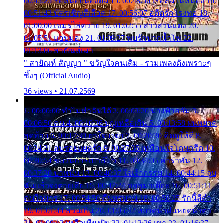
00:45:25 รอหน่อยน้องติ๋ม 15. 00:48:56 เรือล่มในหนอง 16.
00:51:43 บัตรเชิญสีเลือด 17. 00:56:07 อดีตรักโรงทอ 18.
01:00:00 เขมรไล่ควาย 19. 01:02:55 สาวสวนแตง 20.
01:05:51 แอบมอง 21. 01:09:27 พบรักปากน้ำโพ 22.
01:13:06 สายัณห์เมา
" สายัณห์ สัญญา " ขวัญใจคนเดิม - รวมเพลงดังเพราะๆ
ซึ้งๆ (Official Audio)
36 views • 21.07.2569
1. 00:00:00 ทำไมทำฉันได้ 2. 00:03:20 นางฟ้าสลัม 3.
00:06:50 คน 4. 00:10:36 บุญเหลือเกิน 5. 00:13:58 ฝนหยาด
สุดท้าย 6. 00:17:30 ยาใจยาจก 7. 00:20:30 คิดดูให้ดี 8.
00:24:21 ลบรอยแผลรัก 9. 00:27:35 เหมือนใจโดนกรีด 10.
00:30:54 ขบวนการเปาเปียว 11. 00:34:05 คำรำพัน 12.
00:37:20 ปาหนัน 13. 00:40:37 ใจเจ้ากรรม 14. 00:44:15 จูบ
ฉันแล้วจงตายเสีย 15. 00:47:24 ขอสูมาเต๊อะ 16. 00:51:11
คนใจมาร 17. 00:54:50 คืนทรมาน 18. 00:58:25 รักนี้สีดำ
19. 01:01:44 ส่วนเกิน 20. 01:05:42 หยาดน้ำฝนหยดน้ำตา
21. 01:09:13 เหลือเพียงฝัน 22. 01:13:26 เขา 23. 01:16:37