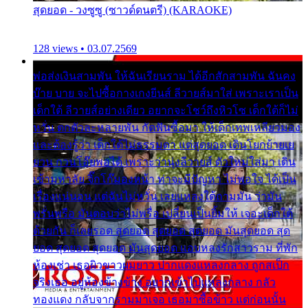
สุดยอด - วงซูซู (ซาวด์ดนตรี) (KARAOKE)
128 views • 03.07.2569
พ่อส่งเงินสามพัน ให้ฉันเรียนราม ได้อีกสักสามพัน ฉันคง
บ๊าย บาย จะไปซื้อกางเกงยีนส์ ลีวายส์มาใส่ เพราะเราเป็น
เด็กใต้ ลีวายส์อย่างเดียว อยากจะโชว์ถึงหิวโซ เด็กใต้ก็ไม่
หวั่น ตกตัวละหลายพัน กัดฟันซื้อมา ให้เด็กเทพเหลียวมอง
และต้องรู้ว่า เด็กใต้ไม่ธรรมดา แต่สุดยอด เดินโยกย้ายเย
ยวน กวนโอ๊ยพอได้ เพราะว่านุ่งลีวายส์ ตัวใหม่ใส่มา เดิน
เข้ามหาลัย จิ๊กโก๊มองหน้า ท่าจะมีปัญหา ไม่พอใจ ได้เป็น
เรื่องแน่นอน แต่ฉันไม่หวั่น เลยแหลงใต้ถามมัน ว่ามัน
พรั่นพรือ มันตอบว่าไม่พรื่อ เปลี่ยนเป็นยิ้มให้ เจอะเด็กใต้
ด้วยกัน ก็เลยรอด สุดยอด สุดยอด สุดยอด มันสุดยอด สุด
ยอด สุดยอด สุดยอด มันสุดยอด แอบหลงรักสาวราม ที่พัก
ห้องเช่า เธอผิวขาวผมยาว ปากแดงแหลงกลาง ถูกสเป็ก
จริงเธอ อยู่ห้องข้างข้าง อยากเข้าไปแหลงกลาง กลัว
ทองแดง กลับจากรามมาเจอ เธอมาซื้อข้าว แต่ก่อนนั้น