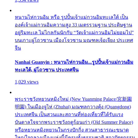
หนานไห่กวนอิม หรือ รูปปั้นเจ้าแม่กวนอิมทะเลใต้ เป็น
องค์เจ้าแม่กวนอิมความสูง 33 เมตรรวมฐาน ประดิษฐาน
อยู่ริมทะเล ไม่ไกลกันนักกับ “วัดเจ้าแม่กวนอิมไม่ยอมไป”
บนเกาะผู่โถวซาน เมืองโจวซาน มณฑลเจ้อเจียง ประเทศ
จีน
Nanhai Guanyin : หนานไห่กวนอิม...รูปปั้นเจ้าแม่กวนอิม
ทะเลใต้, ผู่โถวซาน ประเทศจีน
1,029 views
พระราชวังหยวนหมิงใหม่ (New Yuanming Palace/宮新園
明園) ในเมืองจูไห่ (Zhuhai) มณฑลกวางตุ้ง (Quangdong)
ประเทศจีน เป็นสวนและสถานที่ท่องเที่ยวที่ได้รับแรง
บันดาลใจจากพระราชวังฤดูร้อนเก่า (Old Summer Palace)
หรือหยวนหมิงหยวนในกรุงปักกิ่ง สวนสาธารณะขนาด
ใหญ่ใจกลางเมืองแห่งนี้มีครบทั้งธรรมชาติ สถาปัตยกรรม