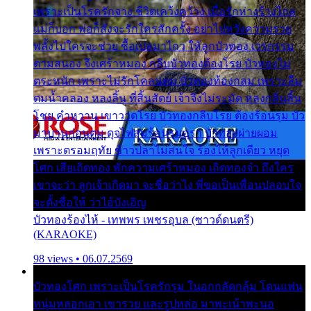
เพราะเป็นโรครักจาง ชีวิตเคว้งคว้าง เมื่อรักห่างร้างไกล
แม่ก็บอก พ่อก็สั่งจะรักใครสักครั้ง อย่าไปหวังความรวย
พลั้งไปใครจะช่วย ซื้อเปลมาไกว ให้ลูกบัวทอง เวรกรรม
ตามสนอง จึงเศร้าหมอง กลีบบัวทองต้องโรย บัวทองไม่
ตระหนัก เพราะไม่รักโคลนตม บัวทองท้องกลม เพราะลืม
ตมน้ำคลอง หลงลิ้น ที่สิ้นสัตย์ เจ้าจึงไม่ระมัด หลงกลิ่นลิ้น
โชย คำหวาน เขาวาดโรย บัวทองกลีบโรย ต้องร้อนรุม บัว
มาบานก่อนตูม ดุจไฟสุมร้อนรุมอุรา บัวทองผ่ายผอม
เพราะตรอมฤทัย ข้าวปลาไม่สนใจ ร้องไห้ลูกเดียว หยุด
โศก เสียเถิดทอง พักความเศร้าหมอง เถิดทองจ๋า ถึงใคร
เขาจะว่า ลูกเจ้าเกิดมา จะชื่อว่าไง พี่ขอเป็นเพื่อนปลอบใจ
จะตั้งชื่อให้ ว่าไอ้บังเอิญ
บัวทองร้องไห้ - เทพพร เพชรอุบล (ซาวด์ดนตรี)
(KARAOKE)
98 views • 06.07.2569
บัวทองโศก เพราะเป็นโรครักรุม ในอกกลัดกลุ้ม โดนแฟน
หนุ่มหลอกเอา เขารวย และรูปหล่อ มาพะเน้าพะนอ