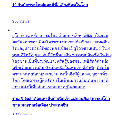
10 อันดับพระใหญ่และมีชื่อเสียงที่สุดในโลก
950 views
ผู่โถวซาน หรือ เกาะผู่โถว เป็นเกาะเล็กๆ ที่ตั้งอยู่ในส่วน
ตะวันออกของเมืองโจวซาน มณฑลเจ้อเจียง ประเทศจีน
โดยอยู่ทางตอนใต้ของนครเซี่ยงไฮ้ ผู่โถวซานเป็น 1 ใน 4
พุทธคีรีหรือภูเขาศักดิ์สิทธิ์ของจีน ชาวพุทธจีนเชื่อกันว่าผู่
โถวซานเป็นที่ประทับและตรัสรู้ของพระโพธิสัตว์กวนอิม
หรือเจ้าแม่กวนอิม ซึ่งเป็นหนึ่งในเทพเจ้าที่สำคัญที่สุดใน
ศาสนาพุทธนิกายมหายาน ดังนั้นจึงมีผู้แสวงบุญจากทั่ว
โลก โดยเฉพาะผู้ที่ศรัทธาในเจ้าแม่กวนอิมเดินทางมาที่
เกาะแห่งนี้เพื่อสักการะขอพรอยู่โดยตลอด
รวม 5 วัดสำคัญแห่งถิ่นกำเนิดเจ้าแม่กวนอิม | เกาะผู่โถว
ซาน มณฑลเจ้อเจียง ประเทศจีน
1,534 views