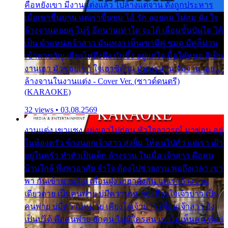
คือหยังเขา มีงานแต่งแล้ว ไปล้างแต่จาน ดั่งถูกประหาร
เมื่อเขาชื่นบาน แต่เราขื่นขม โอ้ รัก ลอยลม ไม่สม ดัง ใจ
ล้างจานคอยคู่ ไม่รู้ อีกนานเท่าใด จะได้ เลื่อนขั้นบันได ได้
เป็น ตำแหน่งเจ้าสาว มันเหงา เห็นเขามีคู่ ซมดู มีคู่ก็ม่วน
เข้าพาขวัญ เสียงโห่ตึงตึง มันซึ้ง อยู่แก่ใจ มื้อใด๋หนอ สิเป็น
งานเฮา มัวซอยเขา ใจเฮาซิด้าน มันทรมาน จับจาน เอย…
ล้างจานในงานแต่ง - Cover Ver. (ซาวด์ดนตรี)
(KARAOKE)
32 views • 03.08.2569
งานแต่ง เขาแซง แย่งเอาไปก่อน หัวใจอาวรณ์ มาซ่อน อยู่
ในห้องครัว ข้างนอกเจ้าสาว ส่งยิ้ม ให้คนไปทั่ว แต่เรา เฝ้า
อยู่ในครัว ทำตัวเป็นเด็ก ล้างจาน ในเมื่อ เจ้าสาว คือคน
บ้านใกล้ พึ่งพาอาศัย จำใจ ต้องไปช่วยงาน พอถึงเวลา เขา
พา กันเข้าพาขวัญ เพื่อนฝูง เฮฮาดังลั่น แต่เราล้างจาน
เดียวดาย เป็นคนพ่าย บ่มีความหมาย เคียงใจเจ้าบ่าว เป็น
คนพ่าย บ่มีความหมาย เคียงใจเจ้าบ่าว เพื่อนเจ้าสาว ยัง
เป็นบ่ได้ คือคนพ่าย ฮักคน ไม่มีใครสน เขาไม่เห็นคน ที่อยู่