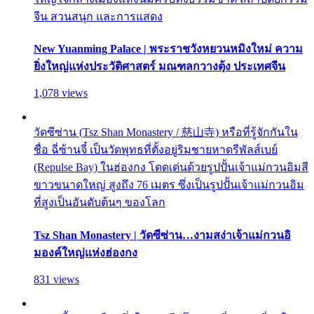
จีน สวนสนุก และการแสดง
New Yuanming Palace | พระราชวังหยวนหมิงใหม่ ความ
ยิ่งใหญ่แห่งประวัติศาสตร์ มณฑลกวางตุ้ง ประเทศจีน
1,078 views
วัดซีซ่าน (Tsz Shan Monastery / 慈山寺) หรือที่รู้จักกันใน
ชื่อ ฉี่ซ้านจี๋ เป็นวัดพุทธที่ตั้งอยู่ริมชายหาดรีพัลส์เบย์
(Repulse Bay) ในฮ่องกง โดดเด่นด้วยรูปปั้นเจ้าแม่กวนอิมสี
ขาวขนาดใหญ่ สูงถึง 76 เมตร ซึ่งเป็นรูปปั้นเจ้าแม่กวนอิม
ที่สูงเป็นอันดับต้นๆ ของโลก
Tsz Shan Monastery | วัดซีซ่าน…งามสง่าเจ้าแม่กวนอิ
มองค์ใหญ่แห่งฮ่องกง
831 views