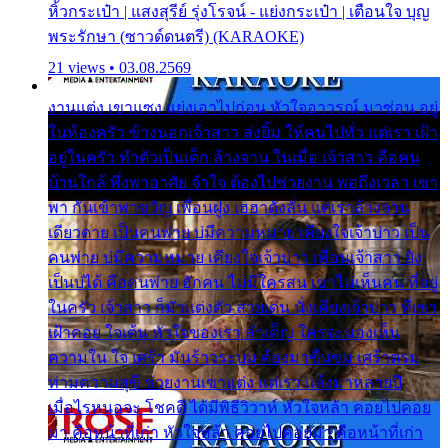
หิ้วกระเป๋า | แสงสุรีย์ รุ่งโรจน์ - แย่งกระเป๋า | เตือนใจ บุญ
พระรักษา (ซาวด์ดนตรี) (KARAOKE)
21 views • 03.08.2569
งานแต่ง เขาแซง แย่งเอาไปก่อน หัวใจอาวรณ์ มาซ่อน อยู่
ในห้องครัว ข้างนอกเจ้าสาว ส่งยิ้ม ให้คนไปทั่ว แต่เรา เฝ้า
อยู่ในครัว ทำตัวเป็นเด็ก ล้างจาน ในเมื่อ เจ้าสาว คือคน
บ้านใกล้ พึ่งพาอาศัย จำใจ ต้องไปช่วยงาน พอถึงเวลา เขา
พา กันเข้าพาขวัญ เพื่อนฝูง เฮฮาดังลั่น แต่เราล้างจาน
เดียวดาย เป็นคนพ่าย บ่มีความหมาย เคียงใจเจ้าบ่าว เป็น
คนพ่าย บ่มีความหมาย เคียงใจเจ้าบ่าว เพื่อนเจ้าสาว ยัง
เป็นบ่ได้ คือคนพ่าย ฮักคน ไม่มีใครสน เขาไม่เห็นคน ที่อยู่
ในครัว เจ้าสาว ก็มัวแต่งตัว สวยเด่น นั่งเคียงเจ้าบ่าว ที่เขา
เฝ้าคอย ใจเต้น หัวใจของเรา ลำเค็ญ ใครจะมองเห็น
ความใน ใจ เศร้า มันร้าวระบม ต้องมาขื่นขม เศร้าตรม
ท่ามความสุขี ช่วยงานเขาแต่ง แต่เรา แล้งมาหลายปี
เมื่อไรหนอจะ โชคดี ได้มีพิธีวิวาห์ หัวใจหล้า คอยไปคอย
มา คือหน้าที่เก่า หัวใจหล้า คอยไปคอยมา คือหน้าที่เก่า