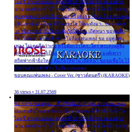
ไมตรี จากแฟนเพลง ทุกทุกที่ ปราณีหลั่งไหล ผมขอฝาก
นาม ยอดรักเอาไว้ โปรดเป็นแรงใจ อย่างนี้เรื่อยไป ขอ อยู่
คู่แฟนเพลง ไม่เคยคิดว่าเก่ง หรือดังกว่าใคร..ใคร พระคุณ
ผู้ฟัง เท่านั้นยิ่งใหญ่ ที่เป็นแรงใจ ให้ผมดังมา.. ขอ องค์เท
วา สถิตฟากฟ้ายิ่งใหญ่ คุ้มภัยให้ท่าน เถิดหนา ขอจงเชื่อ
ใจ ไว้เถิดว่า ตราบชั่วชีวา ไม่ลืมแฟนเพลง ขอ อยู่คู่แฟน
เพลง ไม่เคยคิดว่าเก่ง หรือดังกว่าใคร..ใคร พระคุณผู้ฟัง
เท่านั้นยิ่งใหญ่ ที่เป็นแรงใจ ให้ผมดังมา.. ขอ องค์เทวา
สถิตฟากฟ้ายิ่งใหญ่ คุ้มภัยให้ท่าน เถิดหนา ขอจงเชื่อใจ ไว้
เถิดว่า ตราบชั่วชีวา ไม่ลืมแฟนเพลง
ขอบคุณแฟนเพลง - Cover Ver. (ซาวด์ดนตรี) (KARAOKE)
36 views • 31.07.2569
ขอ กราบ ขอบคุณ.... ที่ได้รับไออุ่น การุณ จากแฟน เพลง
ผมแสนชื่นใจ หายวังเวง เมื่อแฟนเพลง ให้กำลังใจ น้ำใจ
ไมตรี จากแฟนเพลง ทุกทุกที่ ปราณีหลั่งไหล ผมขอฝาก
นาม ยอดรักเอาไว้ โปรดเป็นแรงใจ อย่างนี้เรื่อยไป ขอ อยู่