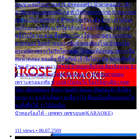
ออเซาะจนใจเบา สงสาร บัวทองเศร้า น้ำตาคลอเบ้า เฝ้า
อาลัย หนุ่มรูปหล่อหนีไกล หัวใจบัวทองระรวย บัวทองโศก
เพราะเป็นโรครักจาง ชีวิตเคว้งคว้าง เมื่อรักห่างร้างไกล
แม่ก็บอก พ่อก็สั่งจะรักใครสักครั้ง อย่าไปหวังความรวย
พลั้งไปใครจะช่วย ซื้อเปลมาไกว ให้ลูกบัวทอง เวรกรรม
ตามสนอง จึงเศร้าหมอง กลีบบัวทองต้องโรย บัวทองไม่
ตระหนัก เพราะไม่รักโคลนตม บัวทองท้องกลม เพราะลืม
ตมน้ำคลอง หลงลิ้น ที่สิ้นสัตย์ เจ้าจึงไม่ระมัด หลงกลิ่นลิ้น
โชย คำหวาน เขาวาดโรย บัวทองกลีบโรย ต้องร้อนรุม บัว
มาบานก่อนตูม ดุจไฟสุมร้อนรุมอุรา บัวทองผ่ายผอม
เพราะตรอมฤทัย ข้าวปลาไม่สนใจ ร้องไห้ลูกเดียว หยุด
โศก เสียเถิดทอง พักความเศร้าหมอง เถิดทองจ๋า ถึงใคร
เขาจะว่า ลูกเจ้าเกิดมา จะชื่อว่าไง พี่ขอเป็นเพื่อนปลอบใจ
จะตั้งชื่อให้ ว่าไอ้บังเอิญ
บัวทองร้องไห้ - เทพพร เพชรอุบล(KARAOKE)
111 views • 06.07.2569