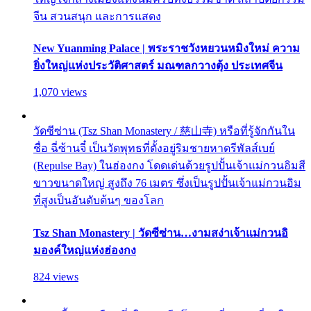
จีน สวนสนุก และการแสดง
New Yuanming Palace | พระราชวังหยวนหมิงใหม่ ความ
ยิ่งใหญ่แห่งประวัติศาสตร์ มณฑลกวางตุ้ง ประเทศจีน
1,070 views
วัดซีซ่าน (Tsz Shan Monastery / 慈山寺) หรือที่รู้จักกันใน
ชื่อ ฉี่ซ้านจี๋ เป็นวัดพุทธที่ตั้งอยู่ริมชายหาดรีพัลส์เบย์
(Repulse Bay) ในฮ่องกง โดดเด่นด้วยรูปปั้นเจ้าแม่กวนอิมสี
ขาวขนาดใหญ่ สูงถึง 76 เมตร ซึ่งเป็นรูปปั้นเจ้าแม่กวนอิม
ที่สูงเป็นอันดับต้นๆ ของโลก
Tsz Shan Monastery | วัดซีซ่าน…งามสง่าเจ้าแม่กวนอิ
มองค์ใหญ่แห่งฮ่องกง
824 views