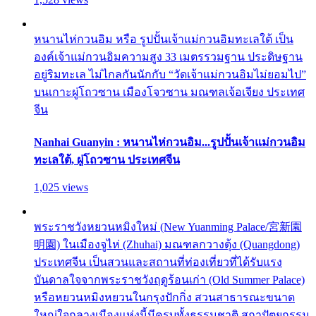
หนานไห่กวนอิม หรือ รูปปั้นเจ้าแม่กวนอิมทะเลใต้ เป็น
องค์เจ้าแม่กวนอิมความสูง 33 เมตรรวมฐาน ประดิษฐาน
อยู่ริมทะเล ไม่ไกลกันนักกับ “วัดเจ้าแม่กวนอิมไม่ยอมไป”
บนเกาะผู่โถวซาน เมืองโจวซาน มณฑลเจ้อเจียง ประเทศ
จีน
Nanhai Guanyin : หนานไห่กวนอิม...รูปปั้นเจ้าแม่กวนอิม
ทะเลใต้, ผู่โถวซาน ประเทศจีน
1,025 views
พระราชวังหยวนหมิงใหม่ (New Yuanming Palace/宮新園
明園) ในเมืองจูไห่ (Zhuhai) มณฑลกวางตุ้ง (Quangdong)
ประเทศจีน เป็นสวนและสถานที่ท่องเที่ยวที่ได้รับแรง
บันดาลใจจากพระราชวังฤดูร้อนเก่า (Old Summer Palace)
หรือหยวนหมิงหยวนในกรุงปักกิ่ง สวนสาธารณะขนาด
ใหญ่ใจกลางเมืองแห่งนี้มีครบทั้งธรรมชาติ สถาปัตยกรรม