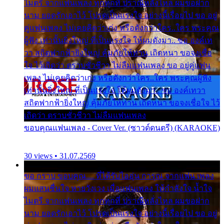
ไมตรี จากแฟนเพลง ทุกทุกที่ ปราณีหลั่งไหล ผมขอฝาก
นาม ยอดรักเอาไว้ โปรดเป็นแรงใจ อย่างนี้เรื่อยไป ขอ อยู่
คู่แฟนเพลง ไม่เคยคิดว่าเก่ง หรือดังกว่าใคร..ใคร พระคุณ
ผู้ฟัง เท่านั้นยิ่งใหญ่ ที่เป็นแรงใจ ให้ผมดังมา.. ขอ องค์เท
วา สถิตฟากฟ้ายิ่งใหญ่ คุ้มภัยให้ท่าน เถิดหนา ขอจงเชื่อ
ใจ ไว้เถิดว่า ตราบชั่วชีวา ไม่ลืมแฟนเพลง ขอ อยู่คู่แฟน
เพลง ไม่เคยคิดว่าเก่ง หรือดังกว่าใคร..ใคร พระคุณผู้ฟัง
เท่านั้นยิ่งใหญ่ ที่เป็นแรงใจ ให้ผมดังมา.. ขอ องค์เทวา
สถิตฟากฟ้ายิ่งใหญ่ คุ้มภัยให้ท่าน เถิดหนา ขอจงเชื่อใจ ไว้
เถิดว่า ตราบชั่วชีวา ไม่ลืมแฟนเพลง
ขอบคุณแฟนเพลง - Cover Ver. (ซาวด์ดนตรี) (KARAOKE)
30 views • 31.07.2569
ขอ กราบ ขอบคุณ.... ที่ได้รับไออุ่น การุณ จากแฟน เพลง
ผมแสนชื่นใจ หายวังเวง เมื่อแฟนเพลง ให้กำลังใจ น้ำใจ
ไมตรี จากแฟนเพลง ทุกทุกที่ ปราณีหลั่งไหล ผมขอฝาก
นาม ยอดรักเอาไว้ โปรดเป็นแรงใจ อย่างนี้เรื่อยไป ขอ อยู่