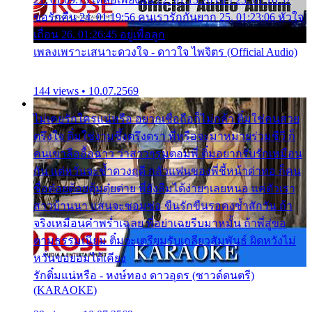
ขอรักคืน 24. 01:19:56 คนเรารักกันยาก 25. 01:23:06 หัวใจ
เถื่อน 26. 01:26:45 อยู่เพื่อลูก
เพลงเพราะเสนาะดวงใจ - ดาวใจ ไพจิตร (Official Audio)
144 views • 10.07.2569
ไม่เคยรักใครแน่หรือ อยากเชื่อถือก็ไม่กล้า ติ๋มใช่คนสวย
ตรึงใจ ติ๋มใช่งามซึ้งตรึงตรา พี่หรือจะมาหมายร่วมชีวี ก็
คนเขาลืออื้อฉาว ว่าสาวๆรุมตอมพี่ ติ๋มอยากรับรักเหมือน
กัน แต่หวั่นจะช้ำดวงฤดี กลัวแฟนของพี่ชี้หน้าด่าทอ ก็คน
ชื่อต๋อยต้อยตุ้มตุ๋ยต่าย พี่ยังลืมได้ง่ายๆเลยหนอ แค่ตัวเรา
สาวบ้านนา แสนจะซอมซ่อ ขืนรักขืนรอคงช้ำสักวัน ถ้า
จริงเหมือนคำพร่ำเฉลย พี่อย่าเฉยรีบมาหมั้น ถ้าพี่สู่ขอ
ตามธรรมเนียม ติ๋มจะเตรียมรับเกลียวสัมพันธ์ ผิดหวังไม่
หวั่นขอยอมได้เคียง
รักติ๋มแน่หรือ - หงษ์ทอง ดาวอุดร (ซาวด์ดนตรี)
(KARAOKE)