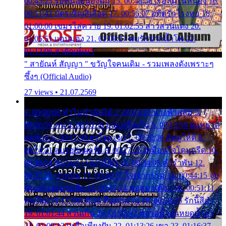
00:45:25 รอหน่อยน้องติ๋ม 15. 00:48:56 เรือล่มในหนอง 16.
00:51:43 บัตรเชิญสีเลือด 17. 00:56:07 อดีตรักโรงทอ 18.
01:00:00 เขมรไล่ควาย 19. 01:02:55 สาวสวนแตง 20.
01:05:51 แอบมอง 21. 01:09:27 พบรักปากน้ำโพ 22.
01:13:06 สายัณห์เมา
" สายัณห์ สัญญา " ขวัญใจคนเดิม - รวมเพลงดังเพราะๆ
ซึ้งๆ (Official Audio)
27 views • 21.07.2569
1. 00:00:00 ทำไมทำฉันได้ 2. 00:03:20 นางฟ้าสลัม 3.
00:06:50 คน 4. 00:10:36 บุญเหลือเกิน 5. 00:13:58 ฝนหยาด
สุดท้าย 6. 00:17:30 ยาใจยาจก 7. 00:20:30 คิดดูให้ดี 8.
00:24:21 ลบรอยแผลรัก 9. 00:27:35 เหมือนใจโดนกรีด 10.
00:30:54 ขบวนการเปาเปียว 11. 00:34:05 คำรำพัน 12.
00:37:20 ปาหนัน 13. 00:40:37 ใจเจ้ากรรม 14. 00:44:15 จูบ
ฉันแล้วจงตายเสีย 15. 00:47:24 ขอสูมาเต๊อะ 16. 00:51:11
คนใจมาร 17. 00:54:50 คืนทรมาน 18. 00:58:25 รักนี้สีดำ
19. 01:01:44 ส่วนเกิน 20. 01:05:42 หยาดน้ำฝนหยดน้ำตา
21. 01:09:13 เหลือเพียงฝัน 22. 01:13:26 เขา 23. 01:16:37