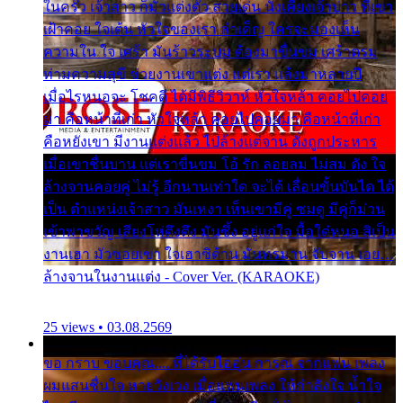
ในครัว เจ้าสาว ก็มัวแต่งตัว สวยเด่น นั่งเคียงเจ้าบ่าว ที่เขา
เฝ้าคอย ใจเต้น หัวใจของเรา ลำเค็ญ ใครจะมองเห็น
ความใน ใจ เศร้า มันร้าวระบม ต้องมาขื่นขม เศร้าตรม
ท่ามความสุขี ช่วยงานเขาแต่ง แต่เรา แล้งมาหลายปี
เมื่อไรหนอจะ โชคดี ได้มีพิธีวิวาห์ หัวใจหล้า คอยไปคอย
มา คือหน้าที่เก่า หัวใจหล้า คอยไปคอยมา คือหน้าที่เก่า
คือหยังเขา มีงานแต่งแล้ว ไปล้างแต่จาน ดั่งถูกประหาร
เมื่อเขาชื่นบาน แต่เราขื่นขม โอ้ รัก ลอยลม ไม่สม ดัง ใจ
ล้างจานคอยคู่ ไม่รู้ อีกนานเท่าใด จะได้ เลื่อนขั้นบันได ได้
เป็น ตำแหน่งเจ้าสาว มันเหงา เห็นเขามีคู่ ซมดู มีคู่ก็ม่วน
เข้าพาขวัญ เสียงโห่ตึงตึง มันซึ้ง อยู่แก่ใจ มื้อใด๋หนอ สิเป็น
งานเฮา มัวซอยเขา ใจเฮาซิด้าน มันทรมาน จับจาน เอย…
ล้างจานในงานแต่ง - Cover Ver. (KARAOKE)
25 views • 03.08.2569
ขอ กราบ ขอบคุณ.... ที่ได้รับไออุ่น การุณ จากแฟน เพลง
ผมแสนชื่นใจ หายวังเวง เมื่อแฟนเพลง ให้กำลังใจ น้ำใจ