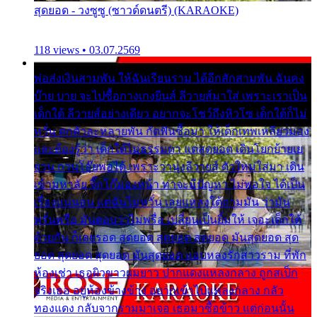
สุดยอด - วงซูซู (ซาวด์ดนตรี) (KARAOKE)
118 views • 03.07.2569
พ่อส่งเงินสามพัน ให้ฉันเรียนราม ได้อีกสักสามพัน ฉันคง
บ๊าย บาย จะไปซื้อกางเกงยีนส์ ลีวายส์มาใส่ เพราะเราเป็น
เด็กใต้ ลีวายส์อย่างเดียว อยากจะโชว์ถึงหิวโซ เด็กใต้ก็ไม่
หวั่น ตกตัวละหลายพัน กัดฟันซื้อมา ให้เด็กเทพเหลียวมอง
และต้องรู้ว่า เด็กใต้ไม่ธรรมดา แต่สุดยอด เดินโยกย้ายเย
ยวน กวนโอ๊ยพอได้ เพราะว่านุ่งลีวายส์ ตัวใหม่ใส่มา เดิน
เข้ามหาลัย จิ๊กโก๊มองหน้า ท่าจะมีปัญหา ไม่พอใจ ได้เป็น
เรื่องแน่นอน แต่ฉันไม่หวั่น เลยแหลงใต้ถามมัน ว่ามัน
พรั่นพรือ มันตอบว่าไม่พรื่อ เปลี่ยนเป็นยิ้มให้ เจอะเด็กใต้
ด้วยกัน ก็เลยรอด สุดยอด สุดยอด สุดยอด มันสุดยอด สุด
ยอด สุดยอด สุดยอด มันสุดยอด แอบหลงรักสาวราม ที่พัก
ห้องเช่า เธอผิวขาวผมยาว ปากแดงแหลงกลาง ถูกสเป็ก
จริงเธอ อยู่ห้องข้างข้าง อยากเข้าไปแหลงกลาง กลัว
ทองแดง กลับจากรามมาเจอ เธอมาซื้อข้าว แต่ก่อนนั้น