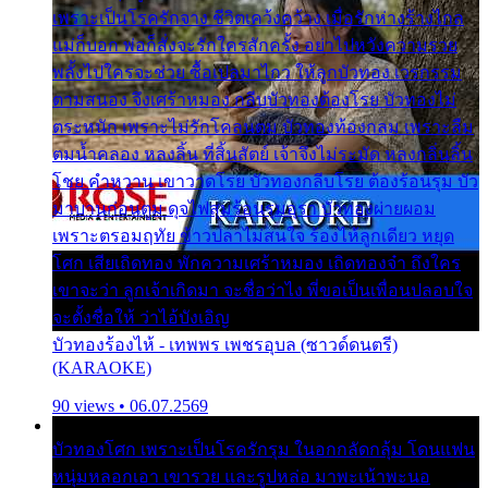
เพราะเป็นโรครักจาง ชีวิตเคว้งคว้าง เมื่อรักห่างร้างไกล
แม่ก็บอก พ่อก็สั่งจะรักใครสักครั้ง อย่าไปหวังความรวย
พลั้งไปใครจะช่วย ซื้อเปลมาไกว ให้ลูกบัวทอง เวรกรรม
ตามสนอง จึงเศร้าหมอง กลีบบัวทองต้องโรย บัวทองไม่
ตระหนัก เพราะไม่รักโคลนตม บัวทองท้องกลม เพราะลืม
ตมน้ำคลอง หลงลิ้น ที่สิ้นสัตย์ เจ้าจึงไม่ระมัด หลงกลิ่นลิ้น
โชย คำหวาน เขาวาดโรย บัวทองกลีบโรย ต้องร้อนรุม บัว
มาบานก่อนตูม ดุจไฟสุมร้อนรุมอุรา บัวทองผ่ายผอม
เพราะตรอมฤทัย ข้าวปลาไม่สนใจ ร้องไห้ลูกเดียว หยุด
โศก เสียเถิดทอง พักความเศร้าหมอง เถิดทองจ๋า ถึงใคร
เขาจะว่า ลูกเจ้าเกิดมา จะชื่อว่าไง พี่ขอเป็นเพื่อนปลอบใจ
จะตั้งชื่อให้ ว่าไอ้บังเอิญ
บัวทองร้องไห้ - เทพพร เพชรอุบล (ซาวด์ดนตรี)
(KARAOKE)
90 views • 06.07.2569
บัวทองโศก เพราะเป็นโรครักรุม ในอกกลัดกลุ้ม โดนแฟน
หนุ่มหลอกเอา เขารวย และรูปหล่อ มาพะเน้าพะนอ