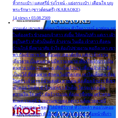
หิ้วกระเป๋า | แสงสุรีย์ รุ่งโรจน์ - แย่งกระเป๋า | เตือนใจ บุญ
พระรักษา (ซาวด์ดนตรี) (KARAOKE)
14 views • 03.08.2569
งานแต่ง เขาแซง แย่งเอาไปก่อน หัวใจอาวรณ์ มาซ่อน อยู่
ในห้องครัว ข้างนอกเจ้าสาว ส่งยิ้ม ให้คนไปทั่ว แต่เรา เฝ้า
อยู่ในครัว ทำตัวเป็นเด็ก ล้างจาน ในเมื่อ เจ้าสาว คือคน
บ้านใกล้ พึ่งพาอาศัย จำใจ ต้องไปช่วยงาน พอถึงเวลา เขา
พา กันเข้าพาขวัญ เพื่อนฝูง เฮฮาดังลั่น แต่เราล้างจาน
เดียวดาย เป็นคนพ่าย บ่มีความหมาย เคียงใจเจ้าบ่าว เป็น
คนพ่าย บ่มีความหมาย เคียงใจเจ้าบ่าว เพื่อนเจ้าสาว ยัง
เป็นบ่ได้ คือคนพ่าย ฮักคน ไม่มีใครสน เขาไม่เห็นคน ที่อยู่
ในครัว เจ้าสาว ก็มัวแต่งตัว สวยเด่น นั่งเคียงเจ้าบ่าว ที่เขา
เฝ้าคอย ใจเต้น หัวใจของเรา ลำเค็ญ ใครจะมองเห็น
ความใน ใจ เศร้า มันร้าวระบม ต้องมาขื่นขม เศร้าตรม
ท่ามความสุขี ช่วยงานเขาแต่ง แต่เรา แล้งมาหลายปี
เมื่อไรหนอจะ โชคดี ได้มีพิธีวิวาห์ หัวใจหล้า คอยไปคอย
มา คือหน้าที่เก่า หัวใจหล้า คอยไปคอยมา คือหน้าที่เก่า