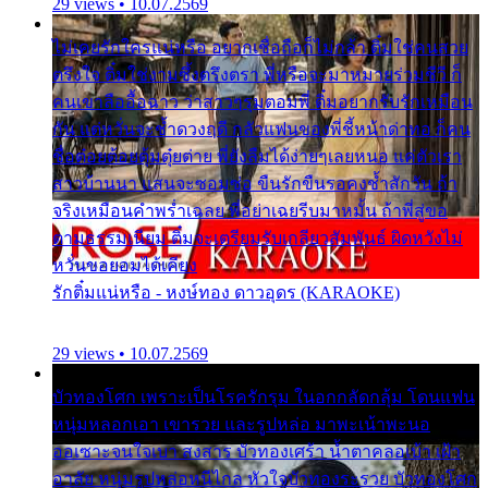
29 views • 10.07.2569
ไม่เคยรักใครแน่หรือ อยากเชื่อถือก็ไม่กล้า ติ๋มใช่คนสวย
ตรึงใจ ติ๋มใช่งามซึ้งตรึงตรา พี่หรือจะมาหมายร่วมชีวี ก็
คนเขาลืออื้อฉาว ว่าสาวๆรุมตอมพี่ ติ๋มอยากรับรักเหมือน
กัน แต่หวั่นจะช้ำดวงฤดี กลัวแฟนของพี่ชี้หน้าด่าทอ ก็คน
ชื่อต๋อยต้อยตุ้มตุ๋ยต่าย พี่ยังลืมได้ง่ายๆเลยหนอ แค่ตัวเรา
สาวบ้านนา แสนจะซอมซ่อ ขืนรักขืนรอคงช้ำสักวัน ถ้า
จริงเหมือนคำพร่ำเฉลย พี่อย่าเฉยรีบมาหมั้น ถ้าพี่สู่ขอ
ตามธรรมเนียม ติ๋มจะเตรียมรับเกลียวสัมพันธ์ ผิดหวังไม่
หวั่นขอยอมได้เคียง
รักติ๋มแน่หรือ - หงษ์ทอง ดาวอุดร (KARAOKE)
29 views • 10.07.2569
บัวทองโศก เพราะเป็นโรครักรุม ในอกกลัดกลุ้ม โดนแฟน
หนุ่มหลอกเอา เขารวย และรูปหล่อ มาพะเน้าพะนอ
ออเซาะจนใจเบา สงสาร บัวทองเศร้า น้ำตาคลอเบ้า เฝ้า
อาลัย หนุ่มรูปหล่อหนีไกล หัวใจบัวทองระรวย บัวทองโศก