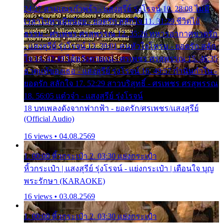
24:27 สามเณรกำพร้า - แสงสุรีย์ รุ่งโรจน์ 10. 28:08 ไม่มี
เวลาไปหาเมียน้อย - ยอดรัก สลักใจ 11. 31:29 ชีวิตไอ้
ธรรม - ศรเพชร ศรสุพรรณ 12. 35:26 ทหารอากาศขาดรัก
- แสงสุรีย์ รุ่งโรจน์ 13. 39:01 คนหัวใจโทรม - ยอดรัก สลัก
ใจ 14. 42:49 ไอ้หวังตายแน่ - ศรเพชร ศรสุพรรณ 15. 46:35
ธาตุแท้ของเธอ - แสงสุรีย์ รุ่งโรจน์ 16. 49:57 กำนันกำใน -
ยอดรัก สลักใจ 17. 52:29 สาวบริสุทธิ์ - ศรเพชร ศรสุพรรณ
18. 56:05 แต๋วจ๋า - แสงสุรีย์ รุ่งโรจน์
18 บทเพลงดังจากฟากฟ้า - ยอดรัก/ศรเพชร/แสงสุรีย์
(Official Audio)
16 views • 04.08.2569
1. 00:00 หิ้วกระเป๋า 2. 03:30 แย่งกระเป๋า
หิ้วกระเป๋า | แสงสุรีย์ รุ่งโรจน์ - แย่งกระเป๋า | เตือนใจ บุญ
พระรักษา (KARAOKE)
16 views • 03.08.2569
1. 00:00 หิ้วกระเป๋า 2. 03:30 แย่งกระเป๋า