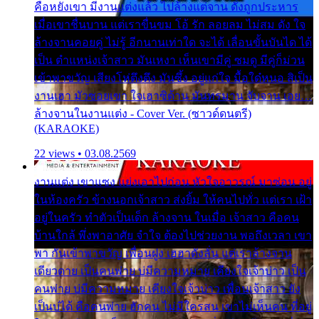
คือหยังเขา มีงานแต่งแล้ว ไปล้างแต่จาน ดั่งถูกประหาร
เมื่อเขาชื่นบาน แต่เราขื่นขม โอ้ รัก ลอยลม ไม่สม ดัง ใจ
ล้างจานคอยคู่ ไม่รู้ อีกนานเท่าใด จะได้ เลื่อนขั้นบันได ได้
เป็น ตำแหน่งเจ้าสาว มันเหงา เห็นเขามีคู่ ซมดู มีคู่ก็ม่วน
เข้าพาขวัญ เสียงโห่ตึงตึง มันซึ้ง อยู่แก่ใจ มื้อใด๋หนอ สิเป็น
งานเฮา มัวซอยเขา ใจเฮาซิด้าน มันทรมาน จับจาน เอย…
ล้างจานในงานแต่ง - Cover Ver. (ซาวด์ดนตรี)
(KARAOKE)
22 views • 03.08.2569
งานแต่ง เขาแซง แย่งเอาไปก่อน หัวใจอาวรณ์ มาซ่อน อยู่
ในห้องครัว ข้างนอกเจ้าสาว ส่งยิ้ม ให้คนไปทั่ว แต่เรา เฝ้า
อยู่ในครัว ทำตัวเป็นเด็ก ล้างจาน ในเมื่อ เจ้าสาว คือคน
บ้านใกล้ พึ่งพาอาศัย จำใจ ต้องไปช่วยงาน พอถึงเวลา เขา
พา กันเข้าพาขวัญ เพื่อนฝูง เฮฮาดังลั่น แต่เราล้างจาน
เดียวดาย เป็นคนพ่าย บ่มีความหมาย เคียงใจเจ้าบ่าว เป็น
คนพ่าย บ่มีความหมาย เคียงใจเจ้าบ่าว เพื่อนเจ้าสาว ยัง
เป็นบ่ได้ คือคนพ่าย ฮักคน ไม่มีใครสน เขาไม่เห็นคน ที่อยู่