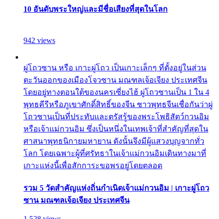
10 อันดับพระใหญ่และมีชื่อเสียงที่สุดในโลก
942 views
ผู่โถวซาน หรือ เกาะผู่โถว เป็นเกาะเล็กๆ ที่ตั้งอยู่ในส่วน
ตะวันออกของเมืองโจวซาน มณฑลเจ้อเจียง ประเทศจีน
โดยอยู่ทางตอนใต้ของนครเซี่ยงไฮ้ ผู่โถวซานเป็น 1 ใน 4
พุทธคีรีหรือภูเขาศักดิ์สิทธิ์ของจีน ชาวพุทธจีนเชื่อกันว่าผู่
โถวซานเป็นที่ประทับและตรัสรู้ของพระโพธิสัตว์กวนอิม
หรือเจ้าแม่กวนอิม ซึ่งเป็นหนึ่งในเทพเจ้าที่สำคัญที่สุดใน
ศาสนาพุทธนิกายมหายาน ดังนั้นจึงมีผู้แสวงบุญจากทั่ว
โลก โดยเฉพาะผู้ที่ศรัทธาในเจ้าแม่กวนอิมเดินทางมาที่
เกาะแห่งนี้เพื่อสักการะขอพรอยู่โดยตลอด
รวม 5 วัดสำคัญแห่งถิ่นกำเนิดเจ้าแม่กวนอิม | เกาะผู่โถว
ซาน มณฑลเจ้อเจียง ประเทศจีน
1,528 views