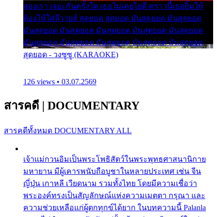
สองเรา เจอะกันครั้งใด เธอไม่เคยไยดี คราวนี้เธอยิ้มให้
ต้องให้ใส่ลีวายส์ สุดยอด สุดยอด มันสุดยอด มันสุดยอด
มันสุดยอด มันสุดยอด มันสุดยอด มันสุดยอด มันสุดยอด
มันสุดยอด มันสุดยอด มันสุดยอด มันสุดยอด มันสุดยอด
สุดยอด - วงซูซู (KARAOKE)
126 views • 03.07.2569
สารคดี
|
DOCUMENTARY
สารคดีทั้งหมด
DOCUMENTARY ALL
เจ้าแม่กวนอิมเป็นพระโพธิสัตว์ในพระพุทธศาสนานิกาย
มหายาน มีผู้เคารพนับถือบูชาในหลายประเทศ เช่น จีน
ญี่ปุ่น เกาหลี เวียดนาม รวมทั้งไทย โดยมีความเชื่อว่า
พระองค์ทรงเป็นสัญลักษณ์แห่งความเมตตา กรุณา และ
ความช่วยเหลือแก่ผู้ตกทุกข์ได้ยาก ในบทความนี้ Palanla