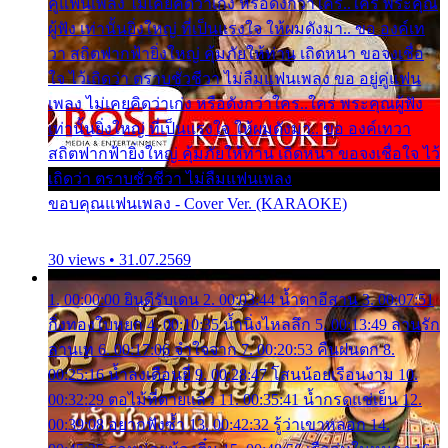
คู่แฟนเพลง ไม่เคยคิดว่าเก่ง หรือดังกว่าใคร..ใคร พระคุณ
ผู้ฟัง เท่านั้นยิ่งใหญ่ ที่เป็นแรงใจ ให้ผมดังมา.. ขอ องค์เท
วา สถิตฟากฟ้ายิ่งใหญ่ คุ้มภัยให้ท่าน เถิดหนา ขอจงเชื่อ
ใจ ไว้เถิดว่า ตราบชั่วชีวา ไม่ลืมแฟนเพลง ขอ อยู่คู่แฟน
เพลง ไม่เคยคิดว่าเก่ง หรือดังกว่าใคร..ใคร พระคุณผู้ฟัง
เท่านั้นยิ่งใหญ่ ที่เป็นแรงใจ ให้ผมดังมา.. ขอ องค์เทวา
สถิตฟากฟ้ายิ่งใหญ่ คุ้มภัยให้ท่าน เถิดหนา ขอจงเชื่อใจ ไว้
เถิดว่า ตราบชั่วชีวา ไม่ลืมแฟนเพลง
ขอบคุณแฟนเพลง - Cover Ver. (KARAOKE)
30 views • 31.07.2569
1. 00:00:00 ยินดีรับเดน 2. 00:03:44 น้ำตาอีสาน 3. 00:07:51
กิ่งทองใบหยก 4. 00:10:35 น้ำนิ่งไหลลึก 5. 00:13:49 ลานรัก
ลานเท 6. 00:17:06 จำใจจาก 7. 00:20:53 คืนฝนตก 8.
00:25:16 น้ำลงเดือนยี่ 9. 00:28:47 โสนน้อยเรือนงาม 10.
00:32:29 ตอไม้ที่ตายแล้ว 11. 00:35:41 น้ำกรดแช่เย็น 12.
00:39:08 อยากฟังซ้ำ 13. 00:42:32 รู้ว่าเขาหลอก 14.