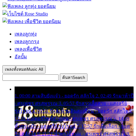
เพลงลูกทุ่ง
เพลงลูกกรุง
เพลงเพื่อชีวิต
อัลบั้ม
เพลงทั้งหมด
Music All
ค้นหา
Search
1. 00:00 สามสิบยังแจ๋ว - ยอดรัก สลักใจ 2. 02:49 รักมาห้าปี
- ศรเพชร ศรสุพรรณ 3. 05:57 รักสาวเสื้อลาย - แสงสุรีย์
รุ่งโรจน์ 4. 09:51 รักสะท้านดินสะเทือน - ยอดรัก สลักใจ 5.
12:23 มอเตอร์ไซค์ทำหล่น - ศรเพชร ศรสุพรรณ 6. 14:49
หิ้วกระเป๋า - แสงสุรีย์ รุ่งโรจน์ 7. 17:57 รักเผื่อเลือก - ยอด
รัก สลักใจ 8. 21:21 น้ำตาไอ้หนุ่ม - ศรเพชร ศรสุพรรณ 9.