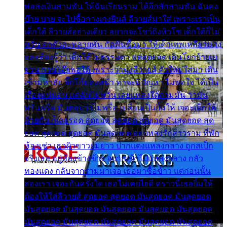
พ่อส่งเงินสามพัน ให้ฉันเรียนราม ได้อีกสักสามพัน ฉันคง
บ๊าย บาย จะไปซื้อกางเกงยีนส์ ลีวายส์มาใส่ เพราะเราเป็น
เด็กใต้ ลีวายส์อย่างเดียว อยากจะโชว์ถึงหิวโซ เด็กใต้ก็ไม่
หวั่น ตกตัวละหลายพัน กัดฟันซื้อมา ให้เด็กเทพเหลียวมอง
และต้องรู้ว่า เด็กใต้ไม่ธรรมดา แต่สุดยอด เดินโยกย้ายเย
ยวน กวนโอ๊ยพอได้ เพราะว่านุ่งลีวายส์ ตัวใหม่ใส่มา เดิน
เข้ามหาลัย จิ๊กโก๊มองหน้า ท่าจะมีปัญหา ไม่พอใจ ได้เป็น
เรื่องแน่นอน แต่ฉันไม่หวั่น เลยแหลงใต้ถามมัน ว่ามัน
พรั่นพรือ มันตอบว่าไม่พรื่อ เปลี่ยนเป็นยิ้มให้ เจอะเด็กใต้
ด้วยกัน ก็เลยรอด สุดยอด สุดยอด สุดยอด มันสุดยอด สุด
ยอด สุดยอด สุดยอด มันสุดยอด แอบหลงรักสาวราม ที่พัก
ห้องเช่า เธอผิวขาวผมยาว ปากแดงแหลงกลาง ถูกสเป็ก
จริงเธอ อยู่ห้องข้างข้าง อยากเข้าไปแหลงกลาง กลัว
ทองแดง กลับจากรามมาเจอ เธอมาซื้อข้าว แต่ก่อนนั้น
สองเรา เจอะกันครั้งใด เธอไม่เคยไยดี คราวนี้เธอยิ้มให้
ต้องให้ใส่ลีวายส์ สุดยอด สุดยอด มันสุดยอด มันสุดยอด
มันสุดยอด มันสุดยอด มันสุดยอด มันสุดยอด มันสุดยอด
มันสุดยอด มันสุดยอด มันสุดยอด มันสุดยอด มันสุดยอด