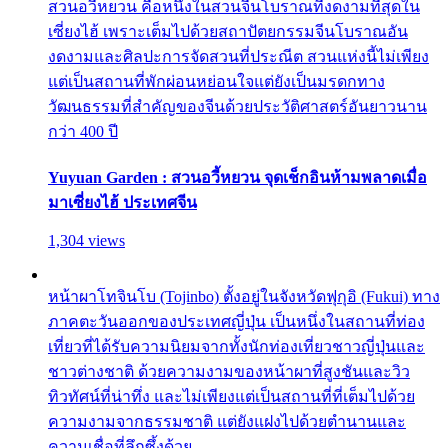
สวนอวี้หยวน คือหนึ่งในสวนจีนโบราณที่งดงามที่สุดใน
เซี่ยงไฮ้ เพราะเต็มไปด้วยสถาปัตยกรรมจีนโบราณอัน
งดงามและศิลปะการจัดสวนที่ประณีต สวนแห่งนี้ไม่เพียง
แต่เป็นสถานที่พักผ่อนหย่อนใจแต่ยังเป็นมรดกทาง
วัฒนธรรมที่สำคัญของจีนด้วยประวัติศาสตร์อันยาวนาน
กว่า 400 ปี
Yuyuan Garden : สวนอวี้หยวน จุดเช็กอินห้ามพลาดเมื่อ
มาเซี่ยงไฮ้ ประเทศจีน
1,304 views
หน้าผาโทจินโบ (Tojinbo) ตั้งอยู่ในจังหวัดฟุกุอิ (Fukui) ทาง
ภาคตะวันออกของประเทศญี่ปุ่น เป็นหนึ่งในสถานที่ท่อง
เที่ยวที่ได้รับความนิยมจากทั้งนักท่องเที่ยวชาวญี่ปุ่นและ
ชาวต่างชาติ ด้วยความงามของหน้าผาที่สูงชันและวิว
ทิวทัศน์ที่น่าทึ่ง และไม่เพียงแต่เป็นสถานที่ที่เต็มไปด้วย
ความงามจากธรรมชาติ แต่ยังแฝงไปด้วยตำนานและ
ความเชื่อที่ลึกซึ้งด้วย