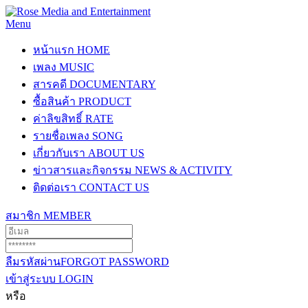
Menu
หน้าแรก
HOME
เพลง
MUSIC
สารคดี
DOCUMENTARY
ซื้อสินค้า
PRODUCT
ค่าลิขสิทธิ์
RATE
รายชื่อเพลง
SONG
เกี่ยวกับเรา
ABOUT US
ข่าวสารและกิจกรรม
NEWS & ACTIVITY
ติดต่อเรา
CONTACT US
สมาชิก
MEMBER
ลืมรหัสผ่าน
FORGOT PASSWORD
เข้าสู่ระบบ
LOGIN
หรือ