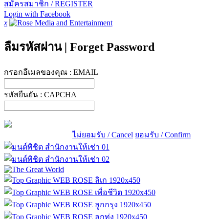
สมัครสมาชิก / REGISTER
Login with Facebook
x
ลืมรหัสผ่าน
|
Forget Password
กรอกอีเมลของคุณ :
EMAIL
รหัสยืนยัน :
CAPCHA
ไม่ยอมรับ / Cancel
ยอมรับ / Confirm