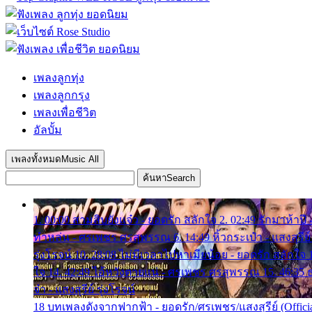
เพลงลูกทุ่ง
เพลงลูกกรุง
เพลงเพื่อชีวิต
อัลบั้ม
เพลงทั้งหมด
Music All
ค้นหา
Search
1. 00:00 สามสิบยังแจ๋ว - ยอดรัก สลักใจ 2. 02:49 รักมาห้าปี
ทำหล่น - ศรเพชร ศรสุพรรณ 6. 14:49 หิ้วกระเป๋า - แสงสุรีย์ 
รุ่งโรจน์ 10. 28:08 ไม่มีเวลาไปหาเมียน้อย - ยอดรัก สลักใ
ใจ 14. 42:49 ไอ้หวังตายแน่ - ศรเพชร ศรสุพรรณ 15. 46:35 ธา
จ๋า - แสงสุรีย์ รุ่งโรจน์
18 บทเพลงดังจากฟากฟ้า - ยอดรัก/ศรเพชร/แสงสุรีย์ (Officia