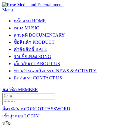
Menu
หน้าแรก
HOME
เพลง
MUSIC
สารคดี
DOCUMENTARY
ซื้อสินค้า
PRODUCT
ค่าลิขสิทธิ์
RATE
รายชื่อเพลง
SONG
เกี่ยวกับเรา
ABOUT US
ข่าวสารและกิจกรรม
NEWS & ACTIVITY
ติดต่อเรา
CONTACT US
สมาชิก
MEMBER
ลืมรหัสผ่าน
FORGOT PASSWORD
เข้าสู่ระบบ
LOGIN
หรือ