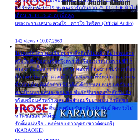
ขอรักคืน 24. 01:19:56 คนเรารักกันยาก 25. 01:23:06 หัวใจ
เถื่อน 26. 01:26:45 อยู่เพื่อลูก
เพลงเพราะเสนาะดวงใจ - ดาวใจ ไพจิตร (Official Audio)
142 views • 10.07.2569
ไม่เคยรักใครแน่หรือ อยากเชื่อถือก็ไม่กล้า ติ๋มใช่คนสวย
ตรึงใจ ติ๋มใช่งามซึ้งตรึงตรา พี่หรือจะมาหมายร่วมชีวี ก็
คนเขาลืออื้อฉาว ว่าสาวๆรุมตอมพี่ ติ๋มอยากรับรักเหมือน
กัน แต่หวั่นจะช้ำดวงฤดี กลัวแฟนของพี่ชี้หน้าด่าทอ ก็คน
ชื่อต๋อยต้อยตุ้มตุ๋ยต่าย พี่ยังลืมได้ง่ายๆเลยหนอ แค่ตัวเรา
สาวบ้านนา แสนจะซอมซ่อ ขืนรักขืนรอคงช้ำสักวัน ถ้า
จริงเหมือนคำพร่ำเฉลย พี่อย่าเฉยรีบมาหมั้น ถ้าพี่สู่ขอ
ตามธรรมเนียม ติ๋มจะเตรียมรับเกลียวสัมพันธ์ ผิดหวังไม่
หวั่นขอยอมได้เคียง
รักติ๋มแน่หรือ - หงษ์ทอง ดาวอุดร (ซาวด์ดนตรี)
(KARAOKE)