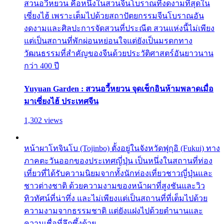
สวนอวี้หยวน คือหนึ่งในสวนจีนโบราณที่งดงามที่สุดใน
เซี่ยงไฮ้ เพราะเต็มไปด้วยสถาปัตยกรรมจีนโบราณอัน
งดงามและศิลปะการจัดสวนที่ประณีต สวนแห่งนี้ไม่เพียง
แต่เป็นสถานที่พักผ่อนหย่อนใจแต่ยังเป็นมรดกทาง
วัฒนธรรมที่สำคัญของจีนด้วยประวัติศาสตร์อันยาวนาน
กว่า 400 ปี
Yuyuan Garden : สวนอวี้หยวน จุดเช็กอินห้ามพลาดเมื่อ
มาเซี่ยงไฮ้ ประเทศจีน
1,302 views
หน้าผาโทจินโบ (Tojinbo) ตั้งอยู่ในจังหวัดฟุกุอิ (Fukui) ทาง
ภาคตะวันออกของประเทศญี่ปุ่น เป็นหนึ่งในสถานที่ท่อง
เที่ยวที่ได้รับความนิยมจากทั้งนักท่องเที่ยวชาวญี่ปุ่นและ
ชาวต่างชาติ ด้วยความงามของหน้าผาที่สูงชันและวิว
ทิวทัศน์ที่น่าทึ่ง และไม่เพียงแต่เป็นสถานที่ที่เต็มไปด้วย
ความงามจากธรรมชาติ แต่ยังแฝงไปด้วยตำนานและ
ความเชื่อที่ลึกซึ้งด้วย