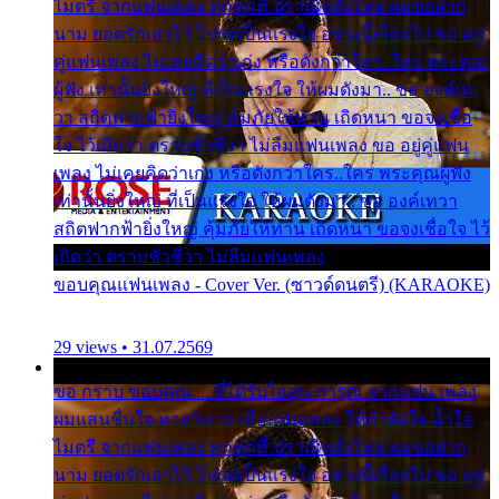
ไมตรี จากแฟนเพลง ทุกทุกที่ ปราณีหลั่งไหล ผมขอฝาก
นาม ยอดรักเอาไว้ โปรดเป็นแรงใจ อย่างนี้เรื่อยไป ขอ อยู่
คู่แฟนเพลง ไม่เคยคิดว่าเก่ง หรือดังกว่าใคร..ใคร พระคุณ
ผู้ฟัง เท่านั้นยิ่งใหญ่ ที่เป็นแรงใจ ให้ผมดังมา.. ขอ องค์เท
วา สถิตฟากฟ้ายิ่งใหญ่ คุ้มภัยให้ท่าน เถิดหนา ขอจงเชื่อ
ใจ ไว้เถิดว่า ตราบชั่วชีวา ไม่ลืมแฟนเพลง ขอ อยู่คู่แฟน
เพลง ไม่เคยคิดว่าเก่ง หรือดังกว่าใคร..ใคร พระคุณผู้ฟัง
เท่านั้นยิ่งใหญ่ ที่เป็นแรงใจ ให้ผมดังมา.. ขอ องค์เทวา
สถิตฟากฟ้ายิ่งใหญ่ คุ้มภัยให้ท่าน เถิดหนา ขอจงเชื่อใจ ไว้
เถิดว่า ตราบชั่วชีวา ไม่ลืมแฟนเพลง
ขอบคุณแฟนเพลง - Cover Ver. (ซาวด์ดนตรี) (KARAOKE)
29 views • 31.07.2569
ขอ กราบ ขอบคุณ.... ที่ได้รับไออุ่น การุณ จากแฟน เพลง
ผมแสนชื่นใจ หายวังเวง เมื่อแฟนเพลง ให้กำลังใจ น้ำใจ
ไมตรี จากแฟนเพลง ทุกทุกที่ ปราณีหลั่งไหล ผมขอฝาก
นาม ยอดรักเอาไว้ โปรดเป็นแรงใจ อย่างนี้เรื่อยไป ขอ อยู่