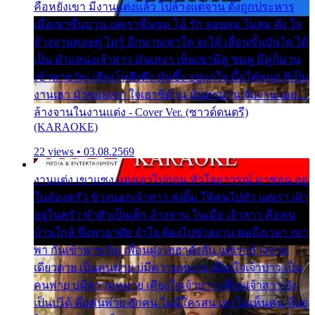
คือหยังเขา มีงานแต่งแล้ว ไปล้างแต่จาน ดั่งถูกประหาร
เมื่อเขาชื่นบาน แต่เราขื่นขม โอ้ รัก ลอยลม ไม่สม ดัง ใจ
ล้างจานคอยคู่ ไม่รู้ อีกนานเท่าใด จะได้ เลื่อนขั้นบันได ได้
เป็น ตำแหน่งเจ้าสาว มันเหงา เห็นเขามีคู่ ซมดู มีคู่ก็ม่วน
เข้าพาขวัญ เสียงโห่ตึงตึง มันซึ้ง อยู่แก่ใจ มื้อใด๋หนอ สิเป็น
งานเฮา มัวซอยเขา ใจเฮาซิด้าน มันทรมาน จับจาน เอย…
ล้างจานในงานแต่ง - Cover Ver. (ซาวด์ดนตรี)
(KARAOKE)
22 views • 03.08.2569
งานแต่ง เขาแซง แย่งเอาไปก่อน หัวใจอาวรณ์ มาซ่อน อยู่
ในห้องครัว ข้างนอกเจ้าสาว ส่งยิ้ม ให้คนไปทั่ว แต่เรา เฝ้า
อยู่ในครัว ทำตัวเป็นเด็ก ล้างจาน ในเมื่อ เจ้าสาว คือคน
บ้านใกล้ พึ่งพาอาศัย จำใจ ต้องไปช่วยงาน พอถึงเวลา เขา
พา กันเข้าพาขวัญ เพื่อนฝูง เฮฮาดังลั่น แต่เราล้างจาน
เดียวดาย เป็นคนพ่าย บ่มีความหมาย เคียงใจเจ้าบ่าว เป็น
คนพ่าย บ่มีความหมาย เคียงใจเจ้าบ่าว เพื่อนเจ้าสาว ยัง
เป็นบ่ได้ คือคนพ่าย ฮักคน ไม่มีใครสน เขาไม่เห็นคน ที่อยู่