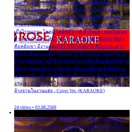
ในครัว เจ้าสาว ก็มัวแต่งตัว สวยเด่น นั่งเคียงเจ้าบ่าว ที่เขา
เฝ้าคอย ใจเต้น หัวใจของเรา ลำเค็ญ ใครจะมองเห็น
ความใน ใจ เศร้า มันร้าวระบม ต้องมาขื่นขม เศร้าตรม
ท่ามความสุขี ช่วยงานเขาแต่ง แต่เรา แล้งมาหลายปี
เมื่อไรหนอจะ โชคดี ได้มีพิธีวิวาห์ หัวใจหล้า คอยไปคอย
มา คือหน้าที่เก่า หัวใจหล้า คอยไปคอยมา คือหน้าที่เก่า
คือหยังเขา มีงานแต่งแล้ว ไปล้างแต่จาน ดั่งถูกประหาร
เมื่อเขาชื่นบาน แต่เราขื่นขม โอ้ รัก ลอยลม ไม่สม ดัง ใจ
ล้างจานคอยคู่ ไม่รู้ อีกนานเท่าใด จะได้ เลื่อนขั้นบันได ได้
เป็น ตำแหน่งเจ้าสาว มันเหงา เห็นเขามีคู่ ซมดู มีคู่ก็ม่วน
เข้าพาขวัญ เสียงโห่ตึงตึง มันซึ้ง อยู่แก่ใจ มื้อใด๋หนอ สิเป็น
งานเฮา มัวซอยเขา ใจเฮาซิด้าน มันทรมาน จับจาน เอย…
ล้างจานในงานแต่ง - Cover Ver. (KARAOKE)
24 views • 03.08.2569
ขอ กราบ ขอบคุณ.... ที่ได้รับไออุ่น การุณ จากแฟน เพลง
ผมแสนชื่นใจ หายวังเวง เมื่อแฟนเพลง ให้กำลังใจ น้ำใจ