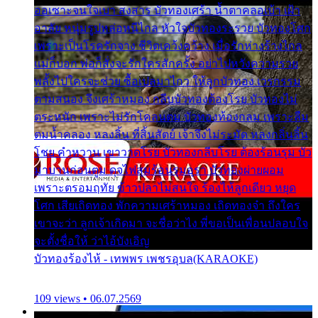
ออเซาะจนใจเบา สงสาร บัวทองเศร้า น้ำตาคลอเบ้า เฝ้า
อาลัย หนุ่มรูปหล่อหนีไกล หัวใจบัวทองระรวย บัวทองโศก
เพราะเป็นโรครักจาง ชีวิตเคว้งคว้าง เมื่อรักห่างร้างไกล
แม่ก็บอก พ่อก็สั่งจะรักใครสักครั้ง อย่าไปหวังความรวย
พลั้งไปใครจะช่วย ซื้อเปลมาไกว ให้ลูกบัวทอง เวรกรรม
ตามสนอง จึงเศร้าหมอง กลีบบัวทองต้องโรย บัวทองไม่
ตระหนัก เพราะไม่รักโคลนตม บัวทองท้องกลม เพราะลืม
ตมน้ำคลอง หลงลิ้น ที่สิ้นสัตย์ เจ้าจึงไม่ระมัด หลงกลิ่นลิ้น
โชย คำหวาน เขาวาดโรย บัวทองกลีบโรย ต้องร้อนรุม บัว
มาบานก่อนตูม ดุจไฟสุมร้อนรุมอุรา บัวทองผ่ายผอม
เพราะตรอมฤทัย ข้าวปลาไม่สนใจ ร้องไห้ลูกเดียว หยุด
โศก เสียเถิดทอง พักความเศร้าหมอง เถิดทองจ๋า ถึงใคร
เขาจะว่า ลูกเจ้าเกิดมา จะชื่อว่าไง พี่ขอเป็นเพื่อนปลอบใจ
จะตั้งชื่อให้ ว่าไอ้บังเอิญ
บัวทองร้องไห้ - เทพพร เพชรอุบล(KARAOKE)
109 views • 06.07.2569