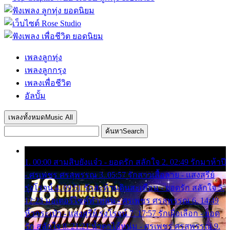
เพลงลูกทุ่ง
เพลงลูกกรุง
เพลงเพื่อชีวิต
อัลบั้ม
เพลงทั้งหมด
Music All
ค้นหา
Search
1. 00:00 สามสิบยังแจ๋ว - ยอดรัก สลักใจ 2. 02:49 รักมาห้าปี
- ศรเพชร ศรสุพรรณ 3. 05:57 รักสาวเสื้อลาย - แสงสุรีย์
รุ่งโรจน์ 4. 09:51 รักสะท้านดินสะเทือน - ยอดรัก สลักใจ 5.
12:23 มอเตอร์ไซค์ทำหล่น - ศรเพชร ศรสุพรรณ 6. 14:49
หิ้วกระเป๋า - แสงสุรีย์ รุ่งโรจน์ 7. 17:57 รักเผื่อเลือก - ยอด
รัก สลักใจ 8. 21:21 น้ำตาไอ้หนุ่ม - ศรเพชร ศรสุพรรณ 9.