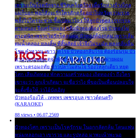
เพราะเป็นโรครักจาง ชีวิตเคว้งคว้าง เมื่อรักห่างร้างไกล
แม่ก็บอก พ่อก็สั่งจะรักใครสักครั้ง อย่าไปหวังความรวย
พลั้งไปใครจะช่วย ซื้อเปลมาไกว ให้ลูกบัวทอง เวรกรรม
ตามสนอง จึงเศร้าหมอง กลีบบัวทองต้องโรย บัวทองไม่
ตระหนัก เพราะไม่รักโคลนตม บัวทองท้องกลม เพราะลืม
ตมน้ำคลอง หลงลิ้น ที่สิ้นสัตย์ เจ้าจึงไม่ระมัด หลงกลิ่นลิ้น
โชย คำหวาน เขาวาดโรย บัวทองกลีบโรย ต้องร้อนรุม บัว
มาบานก่อนตูม ดุจไฟสุมร้อนรุมอุรา บัวทองผ่ายผอม
เพราะตรอมฤทัย ข้าวปลาไม่สนใจ ร้องไห้ลูกเดียว หยุด
โศก เสียเถิดทอง พักความเศร้าหมอง เถิดทองจ๋า ถึงใคร
เขาจะว่า ลูกเจ้าเกิดมา จะชื่อว่าไง พี่ขอเป็นเพื่อนปลอบใจ
จะตั้งชื่อให้ ว่าไอ้บังเอิญ
บัวทองร้องไห้ - เทพพร เพชรอุบล (ซาวด์ดนตรี)
(KARAOKE)
88 views • 06.07.2569
บัวทองโศก เพราะเป็นโรครักรุม ในอกกลัดกลุ้ม โดนแฟน
หนุ่มหลอกเอา เขารวย และรูปหล่อ มาพะเน้าพะนอ