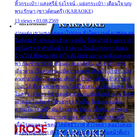
หิ้วกระเป๋า | แสงสุรีย์ รุ่งโรจน์ - แย่งกระเป๋า | เตือนใจ บุญ
พระรักษา (ซาวด์ดนตรี) (KARAOKE)
13 views • 03.08.2569
งานแต่ง เขาแซง แย่งเอาไปก่อน หัวใจอาวรณ์ มาซ่อน อยู่
ในห้องครัว ข้างนอกเจ้าสาว ส่งยิ้ม ให้คนไปทั่ว แต่เรา เฝ้า
อยู่ในครัว ทำตัวเป็นเด็ก ล้างจาน ในเมื่อ เจ้าสาว คือคน
บ้านใกล้ พึ่งพาอาศัย จำใจ ต้องไปช่วยงาน พอถึงเวลา เขา
พา กันเข้าพาขวัญ เพื่อนฝูง เฮฮาดังลั่น แต่เราล้างจาน
เดียวดาย เป็นคนพ่าย บ่มีความหมาย เคียงใจเจ้าบ่าว เป็น
คนพ่าย บ่มีความหมาย เคียงใจเจ้าบ่าว เพื่อนเจ้าสาว ยัง
เป็นบ่ได้ คือคนพ่าย ฮักคน ไม่มีใครสน เขาไม่เห็นคน ที่อยู่
ในครัว เจ้าสาว ก็มัวแต่งตัว สวยเด่น นั่งเคียงเจ้าบ่าว ที่เขา
เฝ้าคอย ใจเต้น หัวใจของเรา ลำเค็ญ ใครจะมองเห็น
ความใน ใจ เศร้า มันร้าวระบม ต้องมาขื่นขม เศร้าตรม
ท่ามความสุขี ช่วยงานเขาแต่ง แต่เรา แล้งมาหลายปี
เมื่อไรหนอจะ โชคดี ได้มีพิธีวิวาห์ หัวใจหล้า คอยไปคอย
มา คือหน้าที่เก่า หัวใจหล้า คอยไปคอยมา คือหน้าที่เก่า