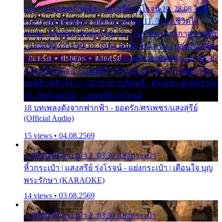
24:27 สามเณรกำพร้า - แสงสุรีย์ รุ่งโรจน์ 10. 28:08 ไม่มี
เวลาไปหาเมียน้อย - ยอดรัก สลักใจ 11. 31:29 ชีวิตไอ้
ธรรม - ศรเพชร ศรสุพรรณ 12. 35:26 ทหารอากาศขาดรัก
- แสงสุรีย์ รุ่งโรจน์ 13. 39:01 คนหัวใจโทรม - ยอดรัก สลัก
ใจ 14. 42:49 ไอ้หวังตายแน่ - ศรเพชร ศรสุพรรณ 15. 46:35
ธาตุแท้ของเธอ - แสงสุรีย์ รุ่งโรจน์ 16. 49:57 กำนันกำใน -
ยอดรัก สลักใจ 17. 52:29 สาวบริสุทธิ์ - ศรเพชร ศรสุพรรณ
18. 56:05 แต๋วจ๋า - แสงสุรีย์ รุ่งโรจน์
18 บทเพลงดังจากฟากฟ้า - ยอดรัก/ศรเพชร/แสงสุรีย์
(Official Audio)
15 views • 04.08.2569
1. 00:00 หิ้วกระเป๋า 2. 03:30 แย่งกระเป๋า
หิ้วกระเป๋า | แสงสุรีย์ รุ่งโรจน์ - แย่งกระเป๋า | เตือนใจ บุญ
พระรักษา (KARAOKE)
14 views • 03.08.2569
1. 00:00 หิ้วกระเป๋า 2. 03:30 แย่งกระเป๋า