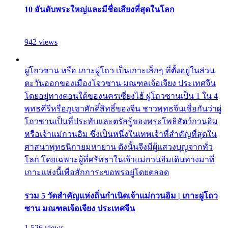
10 อันดับพระใหญ่และมีชื่อเสียงที่สุดในโลก
942 views
ผู่โถวซาน หรือ เกาะผู่โถว เป็นเกาะเล็กๆ ที่ตั้งอยู่ในส่วน
ตะวันออกของเมืองโจวซาน มณฑลเจ้อเจียง ประเทศจีน
โดยอยู่ทางตอนใต้ของนครเซี่ยงไฮ้ ผู่โถวซานเป็น 1 ใน 4
พุทธคีรีหรือภูเขาศักดิ์สิทธิ์ของจีน ชาวพุทธจีนเชื่อกันว่าผู่
โถวซานเป็นที่ประทับและตรัสรู้ของพระโพธิสัตว์กวนอิม
หรือเจ้าแม่กวนอิม ซึ่งเป็นหนึ่งในเทพเจ้าที่สำคัญที่สุดใน
ศาสนาพุทธนิกายมหายาน ดังนั้นจึงมีผู้แสวงบุญจากทั่ว
โลก โดยเฉพาะผู้ที่ศรัทธาในเจ้าแม่กวนอิมเดินทางมาที่
เกาะแห่งนี้เพื่อสักการะขอพรอยู่โดยตลอด
รวม 5 วัดสำคัญแห่งถิ่นกำเนิดเจ้าแม่กวนอิม | เกาะผู่โถว
ซาน มณฑลเจ้อเจียง ประเทศจีน
1,526 views