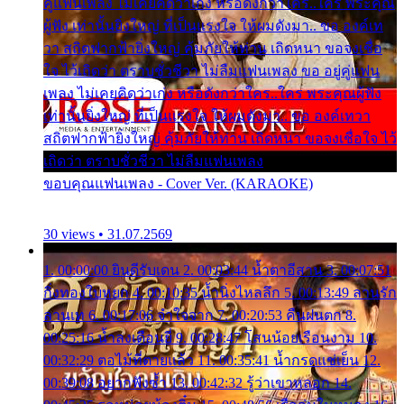
คู่แฟนเพลง ไม่เคยคิดว่าเก่ง หรือดังกว่าใคร..ใคร พระคุณ
ผู้ฟัง เท่านั้นยิ่งใหญ่ ที่เป็นแรงใจ ให้ผมดังมา.. ขอ องค์เท
วา สถิตฟากฟ้ายิ่งใหญ่ คุ้มภัยให้ท่าน เถิดหนา ขอจงเชื่อ
ใจ ไว้เถิดว่า ตราบชั่วชีวา ไม่ลืมแฟนเพลง ขอ อยู่คู่แฟน
เพลง ไม่เคยคิดว่าเก่ง หรือดังกว่าใคร..ใคร พระคุณผู้ฟัง
เท่านั้นยิ่งใหญ่ ที่เป็นแรงใจ ให้ผมดังมา.. ขอ องค์เทวา
สถิตฟากฟ้ายิ่งใหญ่ คุ้มภัยให้ท่าน เถิดหนา ขอจงเชื่อใจ ไว้
เถิดว่า ตราบชั่วชีวา ไม่ลืมแฟนเพลง
ขอบคุณแฟนเพลง - Cover Ver. (KARAOKE)
30 views • 31.07.2569
1. 00:00:00 ยินดีรับเดน 2. 00:03:44 น้ำตาอีสาน 3. 00:07:51
กิ่งทองใบหยก 4. 00:10:35 น้ำนิ่งไหลลึก 5. 00:13:49 ลานรัก
ลานเท 6. 00:17:06 จำใจจาก 7. 00:20:53 คืนฝนตก 8.
00:25:16 น้ำลงเดือนยี่ 9. 00:28:47 โสนน้อยเรือนงาม 10.
00:32:29 ตอไม้ที่ตายแล้ว 11. 00:35:41 น้ำกรดแช่เย็น 12.
00:39:08 อยากฟังซ้ำ 13. 00:42:32 รู้ว่าเขาหลอก 14.