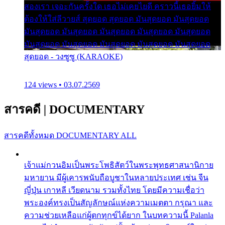
สองเรา เจอะกันครั้งใด เธอไม่เคยไยดี คราวนี้เธอยิ้มให้
ต้องให้ใส่ลีวายส์ สุดยอด สุดยอด มันสุดยอด มันสุดยอด
มันสุดยอด มันสุดยอด มันสุดยอด มันสุดยอด มันสุดยอด
มันสุดยอด มันสุดยอด มันสุดยอด มันสุดยอด มันสุดยอด
สุดยอด - วงซูซู (KARAOKE)
124 views • 03.07.2569
สารคดี
|
DOCUMENTARY
สารคดีทั้งหมด
DOCUMENTARY ALL
เจ้าแม่กวนอิมเป็นพระโพธิสัตว์ในพระพุทธศาสนานิกาย
มหายาน มีผู้เคารพนับถือบูชาในหลายประเทศ เช่น จีน
ญี่ปุ่น เกาหลี เวียดนาม รวมทั้งไทย โดยมีความเชื่อว่า
พระองค์ทรงเป็นสัญลักษณ์แห่งความเมตตา กรุณา และ
ความช่วยเหลือแก่ผู้ตกทุกข์ได้ยาก ในบทความนี้ Palanla