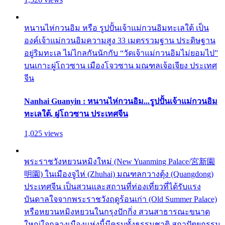
หนานไห่กวนอิม หรือ รูปปั้นเจ้าแม่กวนอิมทะเลใต้ เป็น
องค์เจ้าแม่กวนอิมความสูง 33 เมตรรวมฐาน ประดิษฐาน
อยู่ริมทะเล ไม่ไกลกันนักกับ “วัดเจ้าแม่กวนอิมไม่ยอมไป”
บนเกาะผู่โถวซาน เมืองโจวซาน มณฑลเจ้อเจียง ประเทศ
จีน
Nanhai Guanyin : หนานไห่กวนอิม...รูปปั้นเจ้าแม่กวนอิม
ทะเลใต้, ผู่โถวซาน ประเทศจีน
1,025 views
พระราชวังหยวนหมิงใหม่ (New Yuanming Palace/宮新園
明園) ในเมืองจูไห่ (Zhuhai) มณฑลกวางตุ้ง (Quangdong)
ประเทศจีน เป็นสวนและสถานที่ท่องเที่ยวที่ได้รับแรง
บันดาลใจจากพระราชวังฤดูร้อนเก่า (Old Summer Palace)
หรือหยวนหมิงหยวนในกรุงปักกิ่ง สวนสาธารณะขนาด
ใหญ่ใจกลางเมืองแห่งนี้มีครบทั้งธรรมชาติ สถาปัตยกรรม