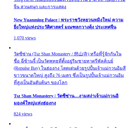
จีน สวนสนุก และการแสดง
New Yuanming Palace | พระราชวังหยวนหมิงใหม่ ความ
ยิ่งใหญ่แห่งประวัติศาสตร์ มณฑลกวางตุ้ง ประเทศจีน
1,070 views
วัดซีซ่าน (Tsz Shan Monastery / 慈山寺) หรือที่รู้จักกันใน
ชื่อ ฉี่ซ้านจี๋ เป็นวัดพุทธที่ตั้งอยู่ริมชายหาดรีพัลส์เบย์
(Repulse Bay) ในฮ่องกง โดดเด่นด้วยรูปปั้นเจ้าแม่กวนอิมสี
ขาวขนาดใหญ่ สูงถึง 76 เมตร ซึ่งเป็นรูปปั้นเจ้าแม่กวนอิม
ที่สูงเป็นอันดับต้นๆ ของโลก
Tsz Shan Monastery | วัดซีซ่าน…งามสง่าเจ้าแม่กวนอิ
มองค์ใหญ่แห่งฮ่องกง
824 views