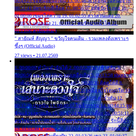
00:45:25 รอหน่อยน้องติ๋ม 15. 00:48:56 เรือล่มในหนอง 16.
00:51:43 บัตรเชิญสีเลือด 17. 00:56:07 อดีตรักโรงทอ 18.
01:00:00 เขมรไล่ควาย 19. 01:02:55 สาวสวนแตง 20.
01:05:51 แอบมอง 21. 01:09:27 พบรักปากน้ำโพ 22.
01:13:06 สายัณห์เมา
" สายัณห์ สัญญา " ขวัญใจคนเดิม - รวมเพลงดังเพราะๆ
ซึ้งๆ (Official Audio)
27 views • 21.07.2569
1. 00:00:00 ทำไมทำฉันได้ 2. 00:03:20 นางฟ้าสลัม 3.
00:06:50 คน 4. 00:10:36 บุญเหลือเกิน 5. 00:13:58 ฝนหยาด
สุดท้าย 6. 00:17:30 ยาใจยาจก 7. 00:20:30 คิดดูให้ดี 8.
00:24:21 ลบรอยแผลรัก 9. 00:27:35 เหมือนใจโดนกรีด 10.
00:30:54 ขบวนการเปาเปียว 11. 00:34:05 คำรำพัน 12.
00:37:20 ปาหนัน 13. 00:40:37 ใจเจ้ากรรม 14. 00:44:15 จูบ
ฉันแล้วจงตายเสีย 15. 00:47:24 ขอสูมาเต๊อะ 16. 00:51:11
คนใจมาร 17. 00:54:50 คืนทรมาน 18. 00:58:25 รักนี้สีดำ
19. 01:01:44 ส่วนเกิน 20. 01:05:42 หยาดน้ำฝนหยดน้ำตา
21. 01:09:13 เหลือเพียงฝัน 22. 01:13:26 เขา 23. 01:16:37