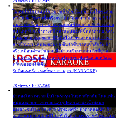
28 views • 10.07.2569
ไม่เคยรักใครแน่หรือ อยากเชื่อถือก็ไม่กล้า ติ๋มใช่คนสวย
ตรึงใจ ติ๋มใช่งามซึ้งตรึงตรา พี่หรือจะมาหมายร่วมชีวี ก็
คนเขาลืออื้อฉาว ว่าสาวๆรุมตอมพี่ ติ๋มอยากรับรักเหมือน
กัน แต่หวั่นจะช้ำดวงฤดี กลัวแฟนของพี่ชี้หน้าด่าทอ ก็คน
ชื่อต๋อยต้อยตุ้มตุ๋ยต่าย พี่ยังลืมได้ง่ายๆเลยหนอ แค่ตัวเรา
สาวบ้านนา แสนจะซอมซ่อ ขืนรักขืนรอคงช้ำสักวัน ถ้า
จริงเหมือนคำพร่ำเฉลย พี่อย่าเฉยรีบมาหมั้น ถ้าพี่สู่ขอ
ตามธรรมเนียม ติ๋มจะเตรียมรับเกลียวสัมพันธ์ ผิดหวังไม่
หวั่นขอยอมได้เคียง
รักติ๋มแน่หรือ - หงษ์ทอง ดาวอุดร (KARAOKE)
28 views • 10.07.2569
บัวทองโศก เพราะเป็นโรครักรุม ในอกกลัดกลุ้ม โดนแฟน
หนุ่มหลอกเอา เขารวย และรูปหล่อ มาพะเน้าพะนอ
ออเซาะจนใจเบา สงสาร บัวทองเศร้า น้ำตาคลอเบ้า เฝ้า
อาลัย หนุ่มรูปหล่อหนีไกล หัวใจบัวทองระรวย บัวทองโศก