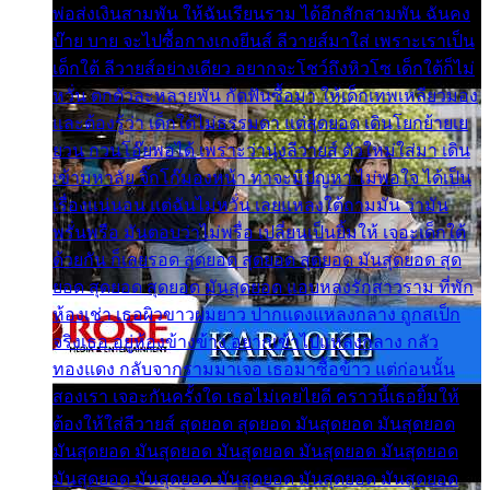
พ่อส่งเงินสามพัน ให้ฉันเรียนราม ได้อีกสักสามพัน ฉันคง
บ๊าย บาย จะไปซื้อกางเกงยีนส์ ลีวายส์มาใส่ เพราะเราเป็น
เด็กใต้ ลีวายส์อย่างเดียว อยากจะโชว์ถึงหิวโซ เด็กใต้ก็ไม่
หวั่น ตกตัวละหลายพัน กัดฟันซื้อมา ให้เด็กเทพเหลียวมอง
และต้องรู้ว่า เด็กใต้ไม่ธรรมดา แต่สุดยอด เดินโยกย้ายเย
ยวน กวนโอ๊ยพอได้ เพราะว่านุ่งลีวายส์ ตัวใหม่ใส่มา เดิน
เข้ามหาลัย จิ๊กโก๊มองหน้า ท่าจะมีปัญหา ไม่พอใจ ได้เป็น
เรื่องแน่นอน แต่ฉันไม่หวั่น เลยแหลงใต้ถามมัน ว่ามัน
พรั่นพรือ มันตอบว่าไม่พรื่อ เปลี่ยนเป็นยิ้มให้ เจอะเด็กใต้
ด้วยกัน ก็เลยรอด สุดยอด สุดยอด สุดยอด มันสุดยอด สุด
ยอด สุดยอด สุดยอด มันสุดยอด แอบหลงรักสาวราม ที่พัก
ห้องเช่า เธอผิวขาวผมยาว ปากแดงแหลงกลาง ถูกสเป็ก
จริงเธอ อยู่ห้องข้างข้าง อยากเข้าไปแหลงกลาง กลัว
ทองแดง กลับจากรามมาเจอ เธอมาซื้อข้าว แต่ก่อนนั้น
สองเรา เจอะกันครั้งใด เธอไม่เคยไยดี คราวนี้เธอยิ้มให้
ต้องให้ใส่ลีวายส์ สุดยอด สุดยอด มันสุดยอด มันสุดยอด
มันสุดยอด มันสุดยอด มันสุดยอด มันสุดยอด มันสุดยอด
มันสุดยอด มันสุดยอด มันสุดยอด มันสุดยอด มันสุดยอด