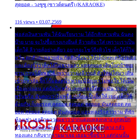
สุดยอด - วงซูซู (ซาวด์ดนตรี) (KARAOKE)
116 views • 03.07.2569
พ่อส่งเงินสามพัน ให้ฉันเรียนราม ได้อีกสักสามพัน ฉันคง
บ๊าย บาย จะไปซื้อกางเกงยีนส์ ลีวายส์มาใส่ เพราะเราเป็น
เด็กใต้ ลีวายส์อย่างเดียว อยากจะโชว์ถึงหิวโซ เด็กใต้ก็ไม่
หวั่น ตกตัวละหลายพัน กัดฟันซื้อมา ให้เด็กเทพเหลียวมอง
และต้องรู้ว่า เด็กใต้ไม่ธรรมดา แต่สุดยอด เดินโยกย้ายเย
ยวน กวนโอ๊ยพอได้ เพราะว่านุ่งลีวายส์ ตัวใหม่ใส่มา เดิน
เข้ามหาลัย จิ๊กโก๊มองหน้า ท่าจะมีปัญหา ไม่พอใจ ได้เป็น
เรื่องแน่นอน แต่ฉันไม่หวั่น เลยแหลงใต้ถามมัน ว่ามัน
พรั่นพรือ มันตอบว่าไม่พรื่อ เปลี่ยนเป็นยิ้มให้ เจอะเด็กใต้
ด้วยกัน ก็เลยรอด สุดยอด สุดยอด สุดยอด มันสุดยอด สุด
ยอด สุดยอด สุดยอด มันสุดยอด แอบหลงรักสาวราม ที่พัก
ห้องเช่า เธอผิวขาวผมยาว ปากแดงแหลงกลาง ถูกสเป็ก
จริงเธอ อยู่ห้องข้างข้าง อยากเข้าไปแหลงกลาง กลัว
ทองแดง กลับจากรามมาเจอ เธอมาซื้อข้าว แต่ก่อนนั้น