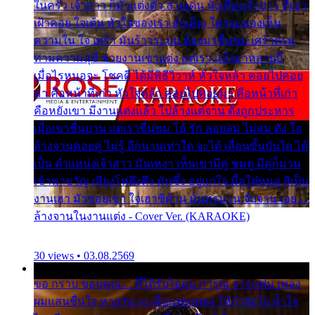
ในครัว เจ้าสาว ก็มัวแต่งตัว สวยเด่น นั่งเคียงเจ้าบ่าว ที่เขา
เฝ้าคอย ใจเต้น หัวใจของเรา ลำเค็ญ ใครจะมองเห็น
ความใน ใจ เศร้า มันร้าวระบม ต้องมาขื่นขม เศร้าตรม
ท่ามความสุขี ช่วยงานเขาแต่ง แต่เรา แล้งมาหลายปี
เมื่อไรหนอจะ โชคดี ได้มีพิธีวิวาห์ หัวใจหล้า คอยไปคอย
มา คือหน้าที่เก่า หัวใจหล้า คอยไปคอยมา คือหน้าที่เก่า
คือหยังเขา มีงานแต่งแล้ว ไปล้างแต่จาน ดั่งถูกประหาร
เมื่อเขาชื่นบาน แต่เราขื่นขม โอ้ รัก ลอยลม ไม่สม ดัง ใจ
ล้างจานคอยคู่ ไม่รู้ อีกนานเท่าใด จะได้ เลื่อนขั้นบันได ได้
เป็น ตำแหน่งเจ้าสาว มันเหงา เห็นเขามีคู่ ซมดู มีคู่ก็ม่วน
เข้าพาขวัญ เสียงโห่ตึงตึง มันซึ้ง อยู่แก่ใจ มื้อใด๋หนอ สิเป็น
งานเฮา มัวซอยเขา ใจเฮาซิด้าน มันทรมาน จับจาน เอย…
ล้างจานในงานแต่ง - Cover Ver. (KARAOKE)
30 views • 03.08.2569
ขอ กราบ ขอบคุณ.... ที่ได้รับไออุ่น การุณ จากแฟน เพลง
ผมแสนชื่นใจ หายวังเวง เมื่อแฟนเพลง ให้กำลังใจ น้ำใจ