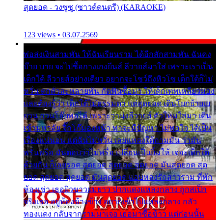
สุดยอด - วงซูซู (ซาวด์ดนตรี) (KARAOKE)
123 views • 03.07.2569
พ่อส่งเงินสามพัน ให้ฉันเรียนราม ได้อีกสักสามพัน ฉันคง
บ๊าย บาย จะไปซื้อกางเกงยีนส์ ลีวายส์มาใส่ เพราะเราเป็น
เด็กใต้ ลีวายส์อย่างเดียว อยากจะโชว์ถึงหิวโซ เด็กใต้ก็ไม่
หวั่น ตกตัวละหลายพัน กัดฟันซื้อมา ให้เด็กเทพเหลียวมอง
และต้องรู้ว่า เด็กใต้ไม่ธรรมดา แต่สุดยอด เดินโยกย้ายเย
ยวน กวนโอ๊ยพอได้ เพราะว่านุ่งลีวายส์ ตัวใหม่ใส่มา เดิน
เข้ามหาลัย จิ๊กโก๊มองหน้า ท่าจะมีปัญหา ไม่พอใจ ได้เป็น
เรื่องแน่นอน แต่ฉันไม่หวั่น เลยแหลงใต้ถามมัน ว่ามัน
พรั่นพรือ มันตอบว่าไม่พรื่อ เปลี่ยนเป็นยิ้มให้ เจอะเด็กใต้
ด้วยกัน ก็เลยรอด สุดยอด สุดยอด สุดยอด มันสุดยอด สุด
ยอด สุดยอด สุดยอด มันสุดยอด แอบหลงรักสาวราม ที่พัก
ห้องเช่า เธอผิวขาวผมยาว ปากแดงแหลงกลาง ถูกสเป็ก
จริงเธอ อยู่ห้องข้างข้าง อยากเข้าไปแหลงกลาง กลัว
ทองแดง กลับจากรามมาเจอ เธอมาซื้อข้าว แต่ก่อนนั้น