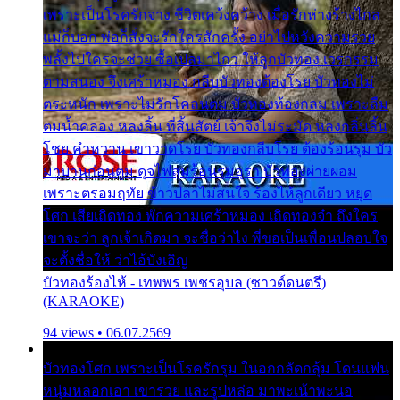
เพราะเป็นโรครักจาง ชีวิตเคว้งคว้าง เมื่อรักห่างร้างไกล
แม่ก็บอก พ่อก็สั่งจะรักใครสักครั้ง อย่าไปหวังความรวย
พลั้งไปใครจะช่วย ซื้อเปลมาไกว ให้ลูกบัวทอง เวรกรรม
ตามสนอง จึงเศร้าหมอง กลีบบัวทองต้องโรย บัวทองไม่
ตระหนัก เพราะไม่รักโคลนตม บัวทองท้องกลม เพราะลืม
ตมน้ำคลอง หลงลิ้น ที่สิ้นสัตย์ เจ้าจึงไม่ระมัด หลงกลิ่นลิ้น
โชย คำหวาน เขาวาดโรย บัวทองกลีบโรย ต้องร้อนรุม บัว
มาบานก่อนตูม ดุจไฟสุมร้อนรุมอุรา บัวทองผ่ายผอม
เพราะตรอมฤทัย ข้าวปลาไม่สนใจ ร้องไห้ลูกเดียว หยุด
โศก เสียเถิดทอง พักความเศร้าหมอง เถิดทองจ๋า ถึงใคร
เขาจะว่า ลูกเจ้าเกิดมา จะชื่อว่าไง พี่ขอเป็นเพื่อนปลอบใจ
จะตั้งชื่อให้ ว่าไอ้บังเอิญ
บัวทองร้องไห้ - เทพพร เพชรอุบล (ซาวด์ดนตรี)
(KARAOKE)
94 views • 06.07.2569
บัวทองโศก เพราะเป็นโรครักรุม ในอกกลัดกลุ้ม โดนแฟน
หนุ่มหลอกเอา เขารวย และรูปหล่อ มาพะเน้าพะนอ