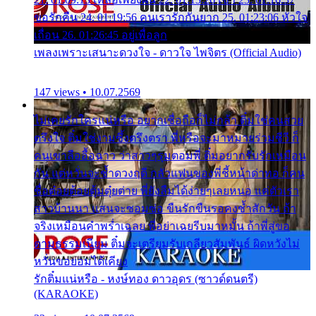
ขอรักคืน 24. 01:19:56 คนเรารักกันยาก 25. 01:23:06 หัวใจ
เถื่อน 26. 01:26:45 อยู่เพื่อลูก
เพลงเพราะเสนาะดวงใจ - ดาวใจ ไพจิตร (Official Audio)
147 views • 10.07.2569
ไม่เคยรักใครแน่หรือ อยากเชื่อถือก็ไม่กล้า ติ๋มใช่คนสวย
ตรึงใจ ติ๋มใช่งามซึ้งตรึงตรา พี่หรือจะมาหมายร่วมชีวี ก็
คนเขาลืออื้อฉาว ว่าสาวๆรุมตอมพี่ ติ๋มอยากรับรักเหมือน
กัน แต่หวั่นจะช้ำดวงฤดี กลัวแฟนของพี่ชี้หน้าด่าทอ ก็คน
ชื่อต๋อยต้อยตุ้มตุ๋ยต่าย พี่ยังลืมได้ง่ายๆเลยหนอ แค่ตัวเรา
สาวบ้านนา แสนจะซอมซ่อ ขืนรักขืนรอคงช้ำสักวัน ถ้า
จริงเหมือนคำพร่ำเฉลย พี่อย่าเฉยรีบมาหมั้น ถ้าพี่สู่ขอ
ตามธรรมเนียม ติ๋มจะเตรียมรับเกลียวสัมพันธ์ ผิดหวังไม่
หวั่นขอยอมได้เคียง
รักติ๋มแน่หรือ - หงษ์ทอง ดาวอุดร (ซาวด์ดนตรี)
(KARAOKE)