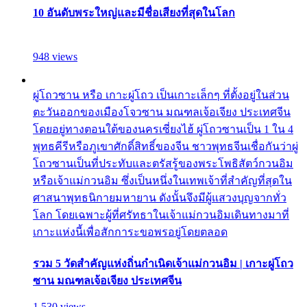
10 อันดับพระใหญ่และมีชื่อเสียงที่สุดในโลก
948 views
ผู่โถวซาน หรือ เกาะผู่โถว เป็นเกาะเล็กๆ ที่ตั้งอยู่ในส่วน
ตะวันออกของเมืองโจวซาน มณฑลเจ้อเจียง ประเทศจีน
โดยอยู่ทางตอนใต้ของนครเซี่ยงไฮ้ ผู่โถวซานเป็น 1 ใน 4
พุทธคีรีหรือภูเขาศักดิ์สิทธิ์ของจีน ชาวพุทธจีนเชื่อกันว่าผู่
โถวซานเป็นที่ประทับและตรัสรู้ของพระโพธิสัตว์กวนอิม
หรือเจ้าแม่กวนอิม ซึ่งเป็นหนึ่งในเทพเจ้าที่สำคัญที่สุดใน
ศาสนาพุทธนิกายมหายาน ดังนั้นจึงมีผู้แสวงบุญจากทั่ว
โลก โดยเฉพาะผู้ที่ศรัทธาในเจ้าแม่กวนอิมเดินทางมาที่
เกาะแห่งนี้เพื่อสักการะขอพรอยู่โดยตลอด
รวม 5 วัดสำคัญแห่งถิ่นกำเนิดเจ้าแม่กวนอิม | เกาะผู่โถว
ซาน มณฑลเจ้อเจียง ประเทศจีน
1,530 views