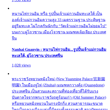
หนานไห่กวนอิม หรือ รูปปั้นเจ้าแม่กวนอิมทะเลใต้ เป็น
องค์เจ้าแม่กวนอิมความสูง 33 เมตรรวมฐาน ประดิษฐาน
อยู่ริมทะเล ไม่ไกลกันนักกับ “วัดเจ้าแม่กวนอิมไม่ยอมไป”
บนเกาะผู่โถวซาน เมืองโจวซาน มณฑลเจ้อเจียง ประเทศ
จีน
Nanhai Guanyin : หนานไห่กวนอิม...รูปปั้นเจ้าแม่กวนอิม
ทะเลใต้, ผู่โถวซาน ประเทศจีน
1,028 views
พระราชวังหยวนหมิงใหม่ (New Yuanming Palace/宮新園
明園) ในเมืองจูไห่ (Zhuhai) มณฑลกวางตุ้ง (Quangdong)
ประเทศจีน เป็นสวนและสถานที่ท่องเที่ยวที่ได้รับแรง
บันดาลใจจากพระราชวังฤดูร้อนเก่า (Old Summer Palace)
หรือหยวนหมิงหยวนในกรุงปักกิ่ง สวนสาธารณะขนาด
ใหญ่ใจกลางเมืองแห่งนี้มีครบทั้งธรรมชาติ สถาปัตยกรรม