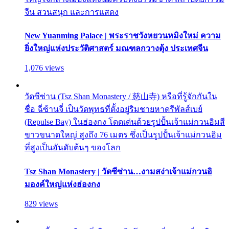
จีน สวนสนุก และการแสดง
New Yuanming Palace | พระราชวังหยวนหมิงใหม่ ความ
ยิ่งใหญ่แห่งประวัติศาสตร์ มณฑลกวางตุ้ง ประเทศจีน
1,076 views
วัดซีซ่าน (Tsz Shan Monastery / 慈山寺) หรือที่รู้จักกันใน
ชื่อ ฉี่ซ้านจี๋ เป็นวัดพุทธที่ตั้งอยู่ริมชายหาดรีพัลส์เบย์
(Repulse Bay) ในฮ่องกง โดดเด่นด้วยรูปปั้นเจ้าแม่กวนอิมสี
ขาวขนาดใหญ่ สูงถึง 76 เมตร ซึ่งเป็นรูปปั้นเจ้าแม่กวนอิม
ที่สูงเป็นอันดับต้นๆ ของโลก
Tsz Shan Monastery | วัดซีซ่าน…งามสง่าเจ้าแม่กวนอิ
มองค์ใหญ่แห่งฮ่องกง
829 views