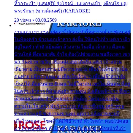
หิ้วกระเป๋า | แสงสุรีย์ รุ่งโรจน์ - แย่งกระเป๋า | เตือนใจ บุญ
พระรักษา (ซาวด์ดนตรี) (KARAOKE)
20 views • 03.08.2569
งานแต่ง เขาแซง แย่งเอาไปก่อน หัวใจอาวรณ์ มาซ่อน อยู่
ในห้องครัว ข้างนอกเจ้าสาว ส่งยิ้ม ให้คนไปทั่ว แต่เรา เฝ้า
อยู่ในครัว ทำตัวเป็นเด็ก ล้างจาน ในเมื่อ เจ้าสาว คือคน
บ้านใกล้ พึ่งพาอาศัย จำใจ ต้องไปช่วยงาน พอถึงเวลา เขา
พา กันเข้าพาขวัญ เพื่อนฝูง เฮฮาดังลั่น แต่เราล้างจาน
เดียวดาย เป็นคนพ่าย บ่มีความหมาย เคียงใจเจ้าบ่าว เป็น
คนพ่าย บ่มีความหมาย เคียงใจเจ้าบ่าว เพื่อนเจ้าสาว ยัง
เป็นบ่ได้ คือคนพ่าย ฮักคน ไม่มีใครสน เขาไม่เห็นคน ที่อยู่
ในครัว เจ้าสาว ก็มัวแต่งตัว สวยเด่น นั่งเคียงเจ้าบ่าว ที่เขา
เฝ้าคอย ใจเต้น หัวใจของเรา ลำเค็ญ ใครจะมองเห็น
ความใน ใจ เศร้า มันร้าวระบม ต้องมาขื่นขม เศร้าตรม
ท่ามความสุขี ช่วยงานเขาแต่ง แต่เรา แล้งมาหลายปี
เมื่อไรหนอจะ โชคดี ได้มีพิธีวิวาห์ หัวใจหล้า คอยไปคอย
มา คือหน้าที่เก่า หัวใจหล้า คอยไปคอยมา คือหน้าที่เก่า