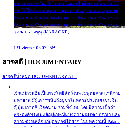
สองเรา เจอะกันครั้งใด เธอไม่เคยไยดี คราวนี้เธอยิ้มให้
ต้องให้ใส่ลีวายส์ สุดยอด สุดยอด มันสุดยอด มันสุดยอด
มันสุดยอด มันสุดยอด มันสุดยอด มันสุดยอด มันสุดยอด
มันสุดยอด มันสุดยอด มันสุดยอด มันสุดยอด มันสุดยอด
สุดยอด - วงซูซู (KARAOKE)
131 views • 03.07.2569
สารคดี
|
DOCUMENTARY
สารคดีทั้งหมด
DOCUMENTARY ALL
เจ้าแม่กวนอิมเป็นพระโพธิสัตว์ในพระพุทธศาสนานิกาย
มหายาน มีผู้เคารพนับถือบูชาในหลายประเทศ เช่น จีน
ญี่ปุ่น เกาหลี เวียดนาม รวมทั้งไทย โดยมีความเชื่อว่า
พระองค์ทรงเป็นสัญลักษณ์แห่งความเมตตา กรุณา และ
ความช่วยเหลือแก่ผู้ตกทุกข์ได้ยาก ในบทความนี้ Palanla