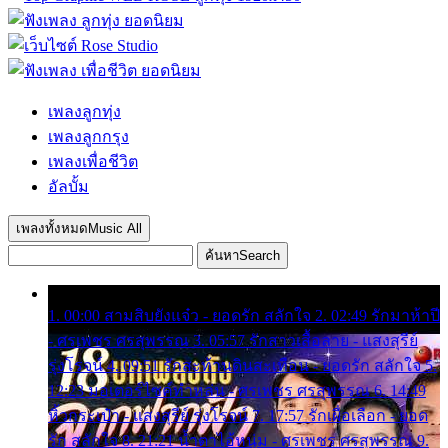
เพลงลูกทุ่ง
เพลงลูกกรุง
เพลงเพื่อชีวิต
อัลบั้ม
เพลงทั้งหมด
Music All
ค้นหา
Search
1. 00:00 สามสิบยังแจ๋ว - ยอดรัก สลักใจ 2. 02:49 รักมาห้าปี
- ศรเพชร ศรสุพรรณ 3. 05:57 รักสาวเสื้อลาย - แสงสุรีย์
รุ่งโรจน์ 4. 09:51 รักสะท้านดินสะเทือน - ยอดรัก สลักใจ 5.
12:23 มอเตอร์ไซค์ทำหล่น - ศรเพชร ศรสุพรรณ 6. 14:49
หิ้วกระเป๋า - แสงสุรีย์ รุ่งโรจน์ 7. 17:57 รักเผื่อเลือก - ยอด
รัก สลักใจ 8. 21:21 น้ำตาไอ้หนุ่ม - ศรเพชร ศรสุพรรณ 9.