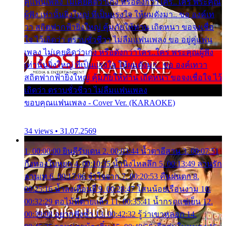
คู่แฟนเพลง ไม่เคยคิดว่าเก่ง หรือดังกว่าใคร..ใคร พระคุณ
ผู้ฟัง เท่านั้นยิ่งใหญ่ ที่เป็นแรงใจ ให้ผมดังมา.. ขอ องค์เท
วา สถิตฟากฟ้ายิ่งใหญ่ คุ้มภัยให้ท่าน เถิดหนา ขอจงเชื่อ
ใจ ไว้เถิดว่า ตราบชั่วชีวา ไม่ลืมแฟนเพลง ขอ อยู่คู่แฟน
เพลง ไม่เคยคิดว่าเก่ง หรือดังกว่าใคร..ใคร พระคุณผู้ฟัง
เท่านั้นยิ่งใหญ่ ที่เป็นแรงใจ ให้ผมดังมา.. ขอ องค์เทวา
สถิตฟากฟ้ายิ่งใหญ่ คุ้มภัยให้ท่าน เถิดหนา ขอจงเชื่อใจ ไว้
เถิดว่า ตราบชั่วชีวา ไม่ลืมแฟนเพลง
ขอบคุณแฟนเพลง - Cover Ver. (KARAOKE)
34 views • 31.07.2569
1. 00:00:00 ยินดีรับเดน 2. 00:03:44 น้ำตาอีสาน 3. 00:07:51
กิ่งทองใบหยก 4. 00:10:35 น้ำนิ่งไหลลึก 5. 00:13:49 ลานรัก
ลานเท 6. 00:17:06 จำใจจาก 7. 00:20:53 คืนฝนตก 8.
00:25:16 น้ำลงเดือนยี่ 9. 00:28:47 โสนน้อยเรือนงาม 10.
00:32:29 ตอไม้ที่ตายแล้ว 11. 00:35:41 น้ำกรดแช่เย็น 12.
00:39:08 อยากฟังซ้ำ 13. 00:42:32 รู้ว่าเขาหลอก 14.