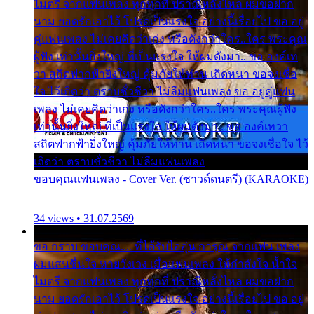
ไมตรี จากแฟนเพลง ทุกทุกที่ ปราณีหลั่งไหล ผมขอฝาก
นาม ยอดรักเอาไว้ โปรดเป็นแรงใจ อย่างนี้เรื่อยไป ขอ อยู่
คู่แฟนเพลง ไม่เคยคิดว่าเก่ง หรือดังกว่าใคร..ใคร พระคุณ
ผู้ฟัง เท่านั้นยิ่งใหญ่ ที่เป็นแรงใจ ให้ผมดังมา.. ขอ องค์เท
วา สถิตฟากฟ้ายิ่งใหญ่ คุ้มภัยให้ท่าน เถิดหนา ขอจงเชื่อ
ใจ ไว้เถิดว่า ตราบชั่วชีวา ไม่ลืมแฟนเพลง ขอ อยู่คู่แฟน
เพลง ไม่เคยคิดว่าเก่ง หรือดังกว่าใคร..ใคร พระคุณผู้ฟัง
เท่านั้นยิ่งใหญ่ ที่เป็นแรงใจ ให้ผมดังมา.. ขอ องค์เทวา
สถิตฟากฟ้ายิ่งใหญ่ คุ้มภัยให้ท่าน เถิดหนา ขอจงเชื่อใจ ไว้
เถิดว่า ตราบชั่วชีวา ไม่ลืมแฟนเพลง
ขอบคุณแฟนเพลง - Cover Ver. (ซาวด์ดนตรี) (KARAOKE)
34 views • 31.07.2569
ขอ กราบ ขอบคุณ.... ที่ได้รับไออุ่น การุณ จากแฟน เพลง
ผมแสนชื่นใจ หายวังเวง เมื่อแฟนเพลง ให้กำลังใจ น้ำใจ
ไมตรี จากแฟนเพลง ทุกทุกที่ ปราณีหลั่งไหล ผมขอฝาก
นาม ยอดรักเอาไว้ โปรดเป็นแรงใจ อย่างนี้เรื่อยไป ขอ อยู่