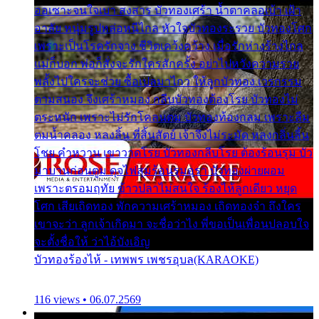
ออเซาะจนใจเบา สงสาร บัวทองเศร้า น้ำตาคลอเบ้า เฝ้า
อาลัย หนุ่มรูปหล่อหนีไกล หัวใจบัวทองระรวย บัวทองโศก
เพราะเป็นโรครักจาง ชีวิตเคว้งคว้าง เมื่อรักห่างร้างไกล
แม่ก็บอก พ่อก็สั่งจะรักใครสักครั้ง อย่าไปหวังความรวย
พลั้งไปใครจะช่วย ซื้อเปลมาไกว ให้ลูกบัวทอง เวรกรรม
ตามสนอง จึงเศร้าหมอง กลีบบัวทองต้องโรย บัวทองไม่
ตระหนัก เพราะไม่รักโคลนตม บัวทองท้องกลม เพราะลืม
ตมน้ำคลอง หลงลิ้น ที่สิ้นสัตย์ เจ้าจึงไม่ระมัด หลงกลิ่นลิ้น
โชย คำหวาน เขาวาดโรย บัวทองกลีบโรย ต้องร้อนรุม บัว
มาบานก่อนตูม ดุจไฟสุมร้อนรุมอุรา บัวทองผ่ายผอม
เพราะตรอมฤทัย ข้าวปลาไม่สนใจ ร้องไห้ลูกเดียว หยุด
โศก เสียเถิดทอง พักความเศร้าหมอง เถิดทองจ๋า ถึงใคร
เขาจะว่า ลูกเจ้าเกิดมา จะชื่อว่าไง พี่ขอเป็นเพื่อนปลอบใจ
จะตั้งชื่อให้ ว่าไอ้บังเอิญ
บัวทองร้องไห้ - เทพพร เพชรอุบล(KARAOKE)
116 views • 06.07.2569