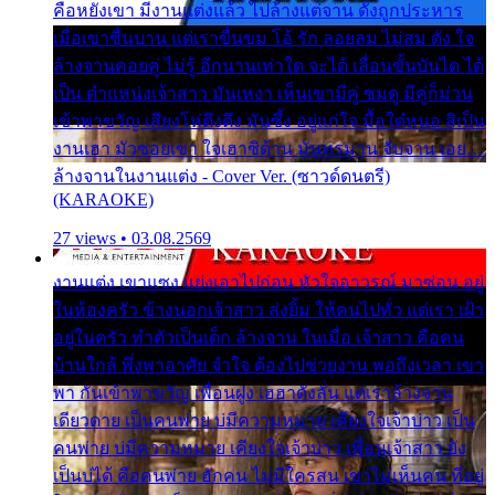
คือหยังเขา มีงานแต่งแล้ว ไปล้างแต่จาน ดั่งถูกประหาร
เมื่อเขาชื่นบาน แต่เราขื่นขม โอ้ รัก ลอยลม ไม่สม ดัง ใจ
ล้างจานคอยคู่ ไม่รู้ อีกนานเท่าใด จะได้ เลื่อนขั้นบันได ได้
เป็น ตำแหน่งเจ้าสาว มันเหงา เห็นเขามีคู่ ซมดู มีคู่ก็ม่วน
เข้าพาขวัญ เสียงโห่ตึงตึง มันซึ้ง อยู่แก่ใจ มื้อใด๋หนอ สิเป็น
งานเฮา มัวซอยเขา ใจเฮาซิด้าน มันทรมาน จับจาน เอย…
ล้างจานในงานแต่ง - Cover Ver. (ซาวด์ดนตรี)
(KARAOKE)
27 views • 03.08.2569
งานแต่ง เขาแซง แย่งเอาไปก่อน หัวใจอาวรณ์ มาซ่อน อยู่
ในห้องครัว ข้างนอกเจ้าสาว ส่งยิ้ม ให้คนไปทั่ว แต่เรา เฝ้า
อยู่ในครัว ทำตัวเป็นเด็ก ล้างจาน ในเมื่อ เจ้าสาว คือคน
บ้านใกล้ พึ่งพาอาศัย จำใจ ต้องไปช่วยงาน พอถึงเวลา เขา
พา กันเข้าพาขวัญ เพื่อนฝูง เฮฮาดังลั่น แต่เราล้างจาน
เดียวดาย เป็นคนพ่าย บ่มีความหมาย เคียงใจเจ้าบ่าว เป็น
คนพ่าย บ่มีความหมาย เคียงใจเจ้าบ่าว เพื่อนเจ้าสาว ยัง
เป็นบ่ได้ คือคนพ่าย ฮักคน ไม่มีใครสน เขาไม่เห็นคน ที่อยู่