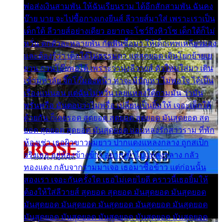
พ่อส่งเงินสามพัน ให้ฉันเรียนราม ได้อีกสักสามพัน ฉันคง
บ๊าย บาย จะไปซื้อกางเกงยีนส์ ลีวายส์มาใส่ เพราะเราเป็น
เด็กใต้ ลีวายส์อย่างเดียว อยากจะโชว์ถึงหิวโซ เด็กใต้ก็ไม่
หวั่น ตกตัวละหลายพัน กัดฟันซื้อมา ให้เด็กเทพเหลียวมอง
และต้องรู้ว่า เด็กใต้ไม่ธรรมดา แต่สุดยอด เดินโยกย้ายเย
ยวน กวนโอ๊ยพอได้ เพราะว่านุ่งลีวายส์ ตัวใหม่ใส่มา เดิน
เข้ามหาลัย จิ๊กโก๊มองหน้า ท่าจะมีปัญหา ไม่พอใจ ได้เป็น
เรื่องแน่นอน แต่ฉันไม่หวั่น เลยแหลงใต้ถามมัน ว่ามัน
พรั่นพรือ มันตอบว่าไม่พรื่อ เปลี่ยนเป็นยิ้มให้ เจอะเด็กใต้
ด้วยกัน ก็เลยรอด สุดยอด สุดยอด สุดยอด มันสุดยอด สุด
ยอด สุดยอด สุดยอด มันสุดยอด แอบหลงรักสาวราม ที่พัก
ห้องเช่า เธอผิวขาวผมยาว ปากแดงแหลงกลาง ถูกสเป็ก
จริงเธอ อยู่ห้องข้างข้าง อยากเข้าไปแหลงกลาง กลัว
ทองแดง กลับจากรามมาเจอ เธอมาซื้อข้าว แต่ก่อนนั้น
สองเรา เจอะกันครั้งใด เธอไม่เคยไยดี คราวนี้เธอยิ้มให้
ต้องให้ใส่ลีวายส์ สุดยอด สุดยอด มันสุดยอด มันสุดยอด
มันสุดยอด มันสุดยอด มันสุดยอด มันสุดยอด มันสุดยอด
มันสุดยอด มันสุดยอด มันสุดยอด มันสุดยอด มันสุดยอด