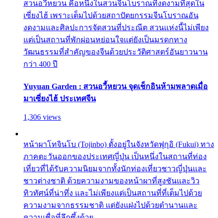
สวนอวี้หยวน คือหนึ่งในสวนจีนโบราณที่งดงามที่สุดใน
เซี่ยงไฮ้ เพราะเต็มไปด้วยสถาปัตยกรรมจีนโบราณอัน
งดงามและศิลปะการจัดสวนที่ประณีต สวนแห่งนี้ไม่เพียง
แต่เป็นสถานที่พักผ่อนหย่อนใจแต่ยังเป็นมรดกทาง
วัฒนธรรมที่สำคัญของจีนด้วยประวัติศาสตร์อันยาวนาน
กว่า 400 ปี
Yuyuan Garden : สวนอวี้หยวน จุดเช็กอินห้ามพลาดเมื่อ
มาเซี่ยงไฮ้ ประเทศจีน
1,306 views
หน้าผาโทจินโบ (Tojinbo) ตั้งอยู่ในจังหวัดฟุกุอิ (Fukui) ทาง
ภาคตะวันออกของประเทศญี่ปุ่น เป็นหนึ่งในสถานที่ท่อง
เที่ยวที่ได้รับความนิยมจากทั้งนักท่องเที่ยวชาวญี่ปุ่นและ
ชาวต่างชาติ ด้วยความงามของหน้าผาที่สูงชันและวิว
ทิวทัศน์ที่น่าทึ่ง และไม่เพียงแต่เป็นสถานที่ที่เต็มไปด้วย
ความงามจากธรรมชาติ แต่ยังแฝงไปด้วยตำนานและ
ความเชื่อที่ลึกซึ้งด้วย