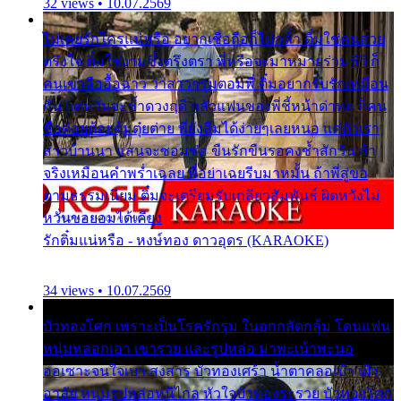
32 views • 10.07.2569
ไม่เคยรักใครแน่หรือ อยากเชื่อถือก็ไม่กล้า ติ๋มใช่คนสวย
ตรึงใจ ติ๋มใช่งามซึ้งตรึงตรา พี่หรือจะมาหมายร่วมชีวี ก็
คนเขาลืออื้อฉาว ว่าสาวๆรุมตอมพี่ ติ๋มอยากรับรักเหมือน
กัน แต่หวั่นจะช้ำดวงฤดี กลัวแฟนของพี่ชี้หน้าด่าทอ ก็คน
ชื่อต๋อยต้อยตุ้มตุ๋ยต่าย พี่ยังลืมได้ง่ายๆเลยหนอ แค่ตัวเรา
สาวบ้านนา แสนจะซอมซ่อ ขืนรักขืนรอคงช้ำสักวัน ถ้า
จริงเหมือนคำพร่ำเฉลย พี่อย่าเฉยรีบมาหมั้น ถ้าพี่สู่ขอ
ตามธรรมเนียม ติ๋มจะเตรียมรับเกลียวสัมพันธ์ ผิดหวังไม่
หวั่นขอยอมได้เคียง
รักติ๋มแน่หรือ - หงษ์ทอง ดาวอุดร (KARAOKE)
34 views • 10.07.2569
บัวทองโศก เพราะเป็นโรครักรุม ในอกกลัดกลุ้ม โดนแฟน
หนุ่มหลอกเอา เขารวย และรูปหล่อ มาพะเน้าพะนอ
ออเซาะจนใจเบา สงสาร บัวทองเศร้า น้ำตาคลอเบ้า เฝ้า
อาลัย หนุ่มรูปหล่อหนีไกล หัวใจบัวทองระรวย บัวทองโศก