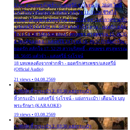
24:27 สามเณรกำพร้า - แสงสุรีย์ รุ่งโรจน์ 10. 28:08 ไม่มี
เวลาไปหาเมียน้อย - ยอดรัก สลักใจ 11. 31:29 ชีวิตไอ้
ธรรม - ศรเพชร ศรสุพรรณ 12. 35:26 ทหารอากาศขาดรัก
- แสงสุรีย์ รุ่งโรจน์ 13. 39:01 คนหัวใจโทรม - ยอดรัก สลัก
ใจ 14. 42:49 ไอ้หวังตายแน่ - ศรเพชร ศรสุพรรณ 15. 46:35
ธาตุแท้ของเธอ - แสงสุรีย์ รุ่งโรจน์ 16. 49:57 กำนันกำใน -
ยอดรัก สลักใจ 17. 52:29 สาวบริสุทธิ์ - ศรเพชร ศรสุพรรณ
18. 56:05 แต๋วจ๋า - แสงสุรีย์ รุ่งโรจน์
18 บทเพลงดังจากฟากฟ้า - ยอดรัก/ศรเพชร/แสงสุรีย์
(Official Audio)
21 views • 04.08.2569
1. 00:00 หิ้วกระเป๋า 2. 03:30 แย่งกระเป๋า
หิ้วกระเป๋า | แสงสุรีย์ รุ่งโรจน์ - แย่งกระเป๋า | เตือนใจ บุญ
พระรักษา (KARAOKE)
19 views • 03.08.2569
1. 00:00 หิ้วกระเป๋า 2. 03:30 แย่งกระเป๋า