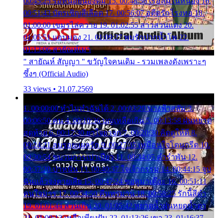
00:45:25 รอหน่อยน้องติ๋ม 15. 00:48:56 เรือล่มในหนอง 16.
00:51:43 บัตรเชิญสีเลือด 17. 00:56:07 อดีตรักโรงทอ 18.
01:00:00 เขมรไล่ควาย 19. 01:02:55 สาวสวนแตง 20.
01:05:51 แอบมอง 21. 01:09:27 พบรักปากน้ำโพ 22.
01:13:06 สายัณห์เมา
" สายัณห์ สัญญา " ขวัญใจคนเดิม - รวมเพลงดังเพราะๆ
ซึ้งๆ (Official Audio)
33 views • 21.07.2569
1. 00:00:00 ทำไมทำฉันได้ 2. 00:03:20 นางฟ้าสลัม 3.
00:06:50 คน 4. 00:10:36 บุญเหลือเกิน 5. 00:13:58 ฝนหยาด
สุดท้าย 6. 00:17:30 ยาใจยาจก 7. 00:20:30 คิดดูให้ดี 8.
00:24:21 ลบรอยแผลรัก 9. 00:27:35 เหมือนใจโดนกรีด 10.
00:30:54 ขบวนการเปาเปียว 11. 00:34:05 คำรำพัน 12.
00:37:20 ปาหนัน 13. 00:40:37 ใจเจ้ากรรม 14. 00:44:15 จูบ
ฉันแล้วจงตายเสีย 15. 00:47:24 ขอสูมาเต๊อะ 16. 00:51:11
คนใจมาร 17. 00:54:50 คืนทรมาน 18. 00:58:25 รักนี้สีดำ
19. 01:01:44 ส่วนเกิน 20. 01:05:42 หยาดน้ำฝนหยดน้ำตา
21. 01:09:13 เหลือเพียงฝัน 22. 01:13:26 เขา 23. 01:16:37