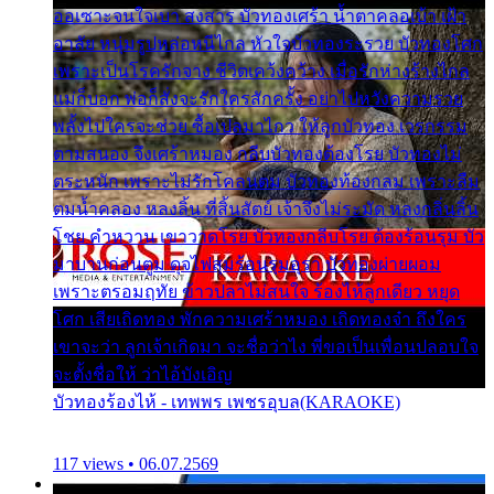
ออเซาะจนใจเบา สงสาร บัวทองเศร้า น้ำตาคลอเบ้า เฝ้า
อาลัย หนุ่มรูปหล่อหนีไกล หัวใจบัวทองระรวย บัวทองโศก
เพราะเป็นโรครักจาง ชีวิตเคว้งคว้าง เมื่อรักห่างร้างไกล
แม่ก็บอก พ่อก็สั่งจะรักใครสักครั้ง อย่าไปหวังความรวย
พลั้งไปใครจะช่วย ซื้อเปลมาไกว ให้ลูกบัวทอง เวรกรรม
ตามสนอง จึงเศร้าหมอง กลีบบัวทองต้องโรย บัวทองไม่
ตระหนัก เพราะไม่รักโคลนตม บัวทองท้องกลม เพราะลืม
ตมน้ำคลอง หลงลิ้น ที่สิ้นสัตย์ เจ้าจึงไม่ระมัด หลงกลิ่นลิ้น
โชย คำหวาน เขาวาดโรย บัวทองกลีบโรย ต้องร้อนรุม บัว
มาบานก่อนตูม ดุจไฟสุมร้อนรุมอุรา บัวทองผ่ายผอม
เพราะตรอมฤทัย ข้าวปลาไม่สนใจ ร้องไห้ลูกเดียว หยุด
โศก เสียเถิดทอง พักความเศร้าหมอง เถิดทองจ๋า ถึงใคร
เขาจะว่า ลูกเจ้าเกิดมา จะชื่อว่าไง พี่ขอเป็นเพื่อนปลอบใจ
จะตั้งชื่อให้ ว่าไอ้บังเอิญ
บัวทองร้องไห้ - เทพพร เพชรอุบล(KARAOKE)
117 views • 06.07.2569