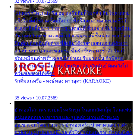
32 views • 10.07.2569
ไม่เคยรักใครแน่หรือ อยากเชื่อถือก็ไม่กล้า ติ๋มใช่คนสวย
ตรึงใจ ติ๋มใช่งามซึ้งตรึงตรา พี่หรือจะมาหมายร่วมชีวี ก็
คนเขาลืออื้อฉาว ว่าสาวๆรุมตอมพี่ ติ๋มอยากรับรักเหมือน
กัน แต่หวั่นจะช้ำดวงฤดี กลัวแฟนของพี่ชี้หน้าด่าทอ ก็คน
ชื่อต๋อยต้อยตุ้มตุ๋ยต่าย พี่ยังลืมได้ง่ายๆเลยหนอ แค่ตัวเรา
สาวบ้านนา แสนจะซอมซ่อ ขืนรักขืนรอคงช้ำสักวัน ถ้า
จริงเหมือนคำพร่ำเฉลย พี่อย่าเฉยรีบมาหมั้น ถ้าพี่สู่ขอ
ตามธรรมเนียม ติ๋มจะเตรียมรับเกลียวสัมพันธ์ ผิดหวังไม่
หวั่นขอยอมได้เคียง
รักติ๋มแน่หรือ - หงษ์ทอง ดาวอุดร (KARAOKE)
35 views • 10.07.2569
บัวทองโศก เพราะเป็นโรครักรุม ในอกกลัดกลุ้ม โดนแฟน
หนุ่มหลอกเอา เขารวย และรูปหล่อ มาพะเน้าพะนอ
ออเซาะจนใจเบา สงสาร บัวทองเศร้า น้ำตาคลอเบ้า เฝ้า
อาลัย หนุ่มรูปหล่อหนีไกล หัวใจบัวทองระรวย บัวทองโศก