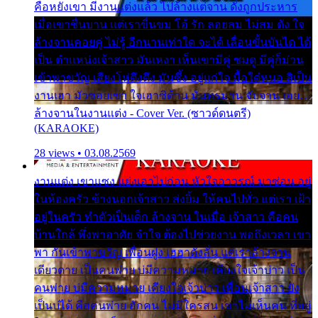
คือหยังเขา มีงานแต่งแล้ว ไปล้างแต่จาน ดั่งถูกประหาร
เมื่อเขาชื่นบาน แต่เราขื่นขม โอ้ รัก ลอยลม ไม่สม ดัง ใจ
ล้างจานคอยคู่ ไม่รู้ อีกนานเท่าใด จะได้ เลื่อนขั้นบันได ได้
เป็น ตำแหน่งเจ้าสาว มันเหงา เห็นเขามีคู่ ซมดู มีคู่ก็ม่วน
เข้าพาขวัญ เสียงโห่ตึงตึง มันซึ้ง อยู่แก่ใจ มื้อใด๋หนอ สิเป็น
งานเฮา มัวซอยเขา ใจเฮาซิด้าน มันทรมาน จับจาน เอย…
ล้างจานในงานแต่ง - Cover Ver. (ซาวด์ดนตรี)
(KARAOKE)
28 views • 03.08.2569
งานแต่ง เขาแซง แย่งเอาไปก่อน หัวใจอาวรณ์ มาซ่อน อยู่
ในห้องครัว ข้างนอกเจ้าสาว ส่งยิ้ม ให้คนไปทั่ว แต่เรา เฝ้า
อยู่ในครัว ทำตัวเป็นเด็ก ล้างจาน ในเมื่อ เจ้าสาว คือคน
บ้านใกล้ พึ่งพาอาศัย จำใจ ต้องไปช่วยงาน พอถึงเวลา เขา
พา กันเข้าพาขวัญ เพื่อนฝูง เฮฮาดังลั่น แต่เราล้างจาน
เดียวดาย เป็นคนพ่าย บ่มีความหมาย เคียงใจเจ้าบ่าว เป็น
คนพ่าย บ่มีความหมาย เคียงใจเจ้าบ่าว เพื่อนเจ้าสาว ยัง
เป็นบ่ได้ คือคนพ่าย ฮักคน ไม่มีใครสน เขาไม่เห็นคน ที่อยู่