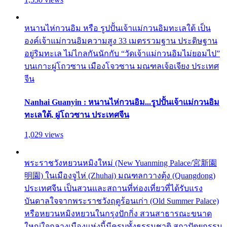
หนานไห่กวนอิม หรือ รูปปั้นเจ้าแม่กวนอิมทะเลใต้ เป็น
องค์เจ้าแม่กวนอิมความสูง 33 เมตรรวมฐาน ประดิษฐาน
อยู่ริมทะเล ไม่ไกลกันนักกับ “วัดเจ้าแม่กวนอิมไม่ยอมไป”
บนเกาะผู่โถวซาน เมืองโจวซาน มณฑลเจ้อเจียง ประเทศ
จีน
Nanhai Guanyin : หนานไห่กวนอิม...รูปปั้นเจ้าแม่กวนอิม
ทะเลใต้, ผู่โถวซาน ประเทศจีน
1,029 views
พระราชวังหยวนหมิงใหม่ (New Yuanming Palace/宮新園
明園) ในเมืองจูไห่ (Zhuhai) มณฑลกวางตุ้ง (Quangdong)
ประเทศจีน เป็นสวนและสถานที่ท่องเที่ยวที่ได้รับแรง
บันดาลใจจากพระราชวังฤดูร้อนเก่า (Old Summer Palace)
หรือหยวนหมิงหยวนในกรุงปักกิ่ง สวนสาธารณะขนาด
ใหญ่ใจกลางเมืองแห่งนี้มีครบทั้งธรรมชาติ สถาปัตยกรรม