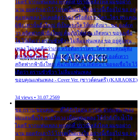
ไมตรี จากแฟนเพลง ทุกทุกที่ ปราณีหลั่งไหล ผมขอฝาก
นาม ยอดรักเอาไว้ โปรดเป็นแรงใจ อย่างนี้เรื่อยไป ขอ อยู่
คู่แฟนเพลง ไม่เคยคิดว่าเก่ง หรือดังกว่าใคร..ใคร พระคุณ
ผู้ฟัง เท่านั้นยิ่งใหญ่ ที่เป็นแรงใจ ให้ผมดังมา.. ขอ องค์เท
วา สถิตฟากฟ้ายิ่งใหญ่ คุ้มภัยให้ท่าน เถิดหนา ขอจงเชื่อ
ใจ ไว้เถิดว่า ตราบชั่วชีวา ไม่ลืมแฟนเพลง ขอ อยู่คู่แฟน
เพลง ไม่เคยคิดว่าเก่ง หรือดังกว่าใคร..ใคร พระคุณผู้ฟัง
เท่านั้นยิ่งใหญ่ ที่เป็นแรงใจ ให้ผมดังมา.. ขอ องค์เทวา
สถิตฟากฟ้ายิ่งใหญ่ คุ้มภัยให้ท่าน เถิดหนา ขอจงเชื่อใจ ไว้
เถิดว่า ตราบชั่วชีวา ไม่ลืมแฟนเพลง
ขอบคุณแฟนเพลง - Cover Ver. (ซาวด์ดนตรี) (KARAOKE)
34 views • 31.07.2569
ขอ กราบ ขอบคุณ.... ที่ได้รับไออุ่น การุณ จากแฟน เพลง
ผมแสนชื่นใจ หายวังเวง เมื่อแฟนเพลง ให้กำลังใจ น้ำใจ
ไมตรี จากแฟนเพลง ทุกทุกที่ ปราณีหลั่งไหล ผมขอฝาก
นาม ยอดรักเอาไว้ โปรดเป็นแรงใจ อย่างนี้เรื่อยไป ขอ อยู่