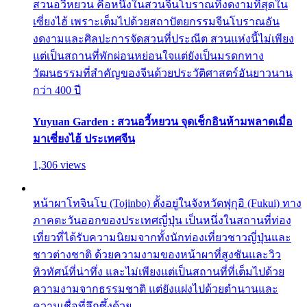
สวนอวี้หยวน คือหนึ่งในสวนจีนโบราณที่งดงามที่สุดใน
เซี่ยงไฮ้ เพราะเต็มไปด้วยสถาปัตยกรรมจีนโบราณอัน
งดงามและศิลปะการจัดสวนที่ประณีต สวนแห่งนี้ไม่เพียง
แต่เป็นสถานที่พักผ่อนหย่อนใจแต่ยังเป็นมรดกทาง
วัฒนธรรมที่สำคัญของจีนด้วยประวัติศาสตร์อันยาวนาน
กว่า 400 ปี
Yuyuan Garden : สวนอวี้หยวน จุดเช็กอินห้ามพลาดเมื่อ
มาเซี่ยงไฮ้ ประเทศจีน
1,306 views
หน้าผาโทจินโบ (Tojinbo) ตั้งอยู่ในจังหวัดฟุกุอิ (Fukui) ทาง
ภาคตะวันออกของประเทศญี่ปุ่น เป็นหนึ่งในสถานที่ท่อง
เที่ยวที่ได้รับความนิยมจากทั้งนักท่องเที่ยวชาวญี่ปุ่นและ
ชาวต่างชาติ ด้วยความงามของหน้าผาที่สูงชันและวิว
ทิวทัศน์ที่น่าทึ่ง และไม่เพียงแต่เป็นสถานที่ที่เต็มไปด้วย
ความงามจากธรรมชาติ แต่ยังแฝงไปด้วยตำนานและ
ความเชื่อที่ลึกซึ้งด้วย