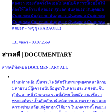
สองเรา เจอะกันครั้งใด เธอไม่เคยไยดี คราวนี้เธอยิ้มให้
ต้องให้ใส่ลีวายส์ สุดยอด สุดยอด มันสุดยอด มันสุดยอด
มันสุดยอด มันสุดยอด มันสุดยอด มันสุดยอด มันสุดยอด
มันสุดยอด มันสุดยอด มันสุดยอด มันสุดยอด มันสุดยอด
สุดยอด - วงซูซู (KARAOKE)
131 views • 03.07.2569
สารคดี
|
DOCUMENTARY
สารคดีทั้งหมด
DOCUMENTARY ALL
เจ้าแม่กวนอิมเป็นพระโพธิสัตว์ในพระพุทธศาสนานิกาย
มหายาน มีผู้เคารพนับถือบูชาในหลายประเทศ เช่น จีน
ญี่ปุ่น เกาหลี เวียดนาม รวมทั้งไทย โดยมีความเชื่อว่า
พระองค์ทรงเป็นสัญลักษณ์แห่งความเมตตา กรุณา และ
ความช่วยเหลือแก่ผู้ตกทุกข์ได้ยาก ในบทความนี้ Palanla