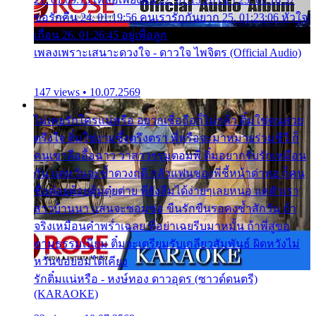
ขอรักคืน 24. 01:19:56 คนเรารักกันยาก 25. 01:23:06 หัวใจ
เถื่อน 26. 01:26:45 อยู่เพื่อลูก
เพลงเพราะเสนาะดวงใจ - ดาวใจ ไพจิตร (Official Audio)
147 views • 10.07.2569
ไม่เคยรักใครแน่หรือ อยากเชื่อถือก็ไม่กล้า ติ๋มใช่คนสวย
ตรึงใจ ติ๋มใช่งามซึ้งตรึงตรา พี่หรือจะมาหมายร่วมชีวี ก็
คนเขาลืออื้อฉาว ว่าสาวๆรุมตอมพี่ ติ๋มอยากรับรักเหมือน
กัน แต่หวั่นจะช้ำดวงฤดี กลัวแฟนของพี่ชี้หน้าด่าทอ ก็คน
ชื่อต๋อยต้อยตุ้มตุ๋ยต่าย พี่ยังลืมได้ง่ายๆเลยหนอ แค่ตัวเรา
สาวบ้านนา แสนจะซอมซ่อ ขืนรักขืนรอคงช้ำสักวัน ถ้า
จริงเหมือนคำพร่ำเฉลย พี่อย่าเฉยรีบมาหมั้น ถ้าพี่สู่ขอ
ตามธรรมเนียม ติ๋มจะเตรียมรับเกลียวสัมพันธ์ ผิดหวังไม่
หวั่นขอยอมได้เคียง
รักติ๋มแน่หรือ - หงษ์ทอง ดาวอุดร (ซาวด์ดนตรี)
(KARAOKE)