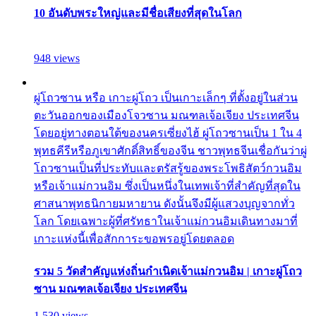
10 อันดับพระใหญ่และมีชื่อเสียงที่สุดในโลก
948 views
ผู่โถวซาน หรือ เกาะผู่โถว เป็นเกาะเล็กๆ ที่ตั้งอยู่ในส่วน
ตะวันออกของเมืองโจวซาน มณฑลเจ้อเจียง ประเทศจีน
โดยอยู่ทางตอนใต้ของนครเซี่ยงไฮ้ ผู่โถวซานเป็น 1 ใน 4
พุทธคีรีหรือภูเขาศักดิ์สิทธิ์ของจีน ชาวพุทธจีนเชื่อกันว่าผู่
โถวซานเป็นที่ประทับและตรัสรู้ของพระโพธิสัตว์กวนอิม
หรือเจ้าแม่กวนอิม ซึ่งเป็นหนึ่งในเทพเจ้าที่สำคัญที่สุดใน
ศาสนาพุทธนิกายมหายาน ดังนั้นจึงมีผู้แสวงบุญจากทั่ว
โลก โดยเฉพาะผู้ที่ศรัทธาในเจ้าแม่กวนอิมเดินทางมาที่
เกาะแห่งนี้เพื่อสักการะขอพรอยู่โดยตลอด
รวม 5 วัดสำคัญแห่งถิ่นกำเนิดเจ้าแม่กวนอิม | เกาะผู่โถว
ซาน มณฑลเจ้อเจียง ประเทศจีน
1,530 views