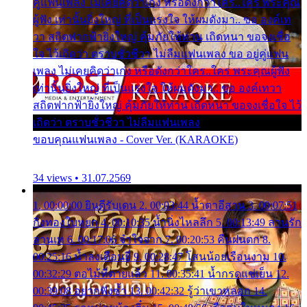
คู่แฟนเพลง ไม่เคยคิดว่าเก่ง หรือดังกว่าใคร..ใคร พระคุณ
ผู้ฟัง เท่านั้นยิ่งใหญ่ ที่เป็นแรงใจ ให้ผมดังมา.. ขอ องค์เท
วา สถิตฟากฟ้ายิ่งใหญ่ คุ้มภัยให้ท่าน เถิดหนา ขอจงเชื่อ
ใจ ไว้เถิดว่า ตราบชั่วชีวา ไม่ลืมแฟนเพลง ขอ อยู่คู่แฟน
เพลง ไม่เคยคิดว่าเก่ง หรือดังกว่าใคร..ใคร พระคุณผู้ฟัง
เท่านั้นยิ่งใหญ่ ที่เป็นแรงใจ ให้ผมดังมา.. ขอ องค์เทวา
สถิตฟากฟ้ายิ่งใหญ่ คุ้มภัยให้ท่าน เถิดหนา ขอจงเชื่อใจ ไว้
เถิดว่า ตราบชั่วชีวา ไม่ลืมแฟนเพลง
ขอบคุณแฟนเพลง - Cover Ver. (KARAOKE)
34 views • 31.07.2569
1. 00:00:00 ยินดีรับเดน 2. 00:03:44 น้ำตาอีสาน 3. 00:07:51
กิ่งทองใบหยก 4. 00:10:35 น้ำนิ่งไหลลึก 5. 00:13:49 ลานรัก
ลานเท 6. 00:17:06 จำใจจาก 7. 00:20:53 คืนฝนตก 8.
00:25:16 น้ำลงเดือนยี่ 9. 00:28:47 โสนน้อยเรือนงาม 10.
00:32:29 ตอไม้ที่ตายแล้ว 11. 00:35:41 น้ำกรดแช่เย็น 12.
00:39:08 อยากฟังซ้ำ 13. 00:42:32 รู้ว่าเขาหลอก 14.