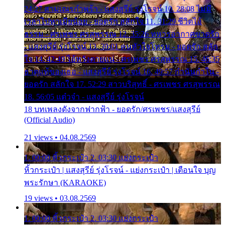
24:27 สามเณรกำพร้า - แสงสุรีย์ รุ่งโรจน์ 10. 28:08 ไม่มี
เวลาไปหาเมียน้อย - ยอดรัก สลักใจ 11. 31:29 ชีวิตไอ้
ธรรม - ศรเพชร ศรสุพรรณ 12. 35:26 ทหารอากาศขาดรัก
- แสงสุรีย์ รุ่งโรจน์ 13. 39:01 คนหัวใจโทรม - ยอดรัก สลัก
ใจ 14. 42:49 ไอ้หวังตายแน่ - ศรเพชร ศรสุพรรณ 15. 46:35
ธาตุแท้ของเธอ - แสงสุรีย์ รุ่งโรจน์ 16. 49:57 กำนันกำใน -
ยอดรัก สลักใจ 17. 52:29 สาวบริสุทธิ์ - ศรเพชร ศรสุพรรณ
18. 56:05 แต๋วจ๋า - แสงสุรีย์ รุ่งโรจน์
18 บทเพลงดังจากฟากฟ้า - ยอดรัก/ศรเพชร/แสงสุรีย์
(Official Audio)
21 views • 04.08.2569
1. 00:00 หิ้วกระเป๋า 2. 03:30 แย่งกระเป๋า
หิ้วกระเป๋า | แสงสุรีย์ รุ่งโรจน์ - แย่งกระเป๋า | เตือนใจ บุญ
พระรักษา (KARAOKE)
19 views • 03.08.2569
1. 00:00 หิ้วกระเป๋า 2. 03:30 แย่งกระเป๋า