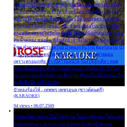
เพราะเป็นโรครักจาง ชีวิตเคว้งคว้าง เมื่อรักห่างร้างไกล
แม่ก็บอก พ่อก็สั่งจะรักใครสักครั้ง อย่าไปหวังความรวย
พลั้งไปใครจะช่วย ซื้อเปลมาไกว ให้ลูกบัวทอง เวรกรรม
ตามสนอง จึงเศร้าหมอง กลีบบัวทองต้องโรย บัวทองไม่
ตระหนัก เพราะไม่รักโคลนตม บัวทองท้องกลม เพราะลืม
ตมน้ำคลอง หลงลิ้น ที่สิ้นสัตย์ เจ้าจึงไม่ระมัด หลงกลิ่นลิ้น
โชย คำหวาน เขาวาดโรย บัวทองกลีบโรย ต้องร้อนรุม บัว
มาบานก่อนตูม ดุจไฟสุมร้อนรุมอุรา บัวทองผ่ายผอม
เพราะตรอมฤทัย ข้าวปลาไม่สนใจ ร้องไห้ลูกเดียว หยุด
โศก เสียเถิดทอง พักความเศร้าหมอง เถิดทองจ๋า ถึงใคร
เขาจะว่า ลูกเจ้าเกิดมา จะชื่อว่าไง พี่ขอเป็นเพื่อนปลอบใจ
จะตั้งชื่อให้ ว่าไอ้บังเอิญ
บัวทองร้องไห้ - เทพพร เพชรอุบล (ซาวด์ดนตรี)
(KARAOKE)
94 views • 06.07.2569
บัวทองโศก เพราะเป็นโรครักรุม ในอกกลัดกลุ้ม โดนแฟน
หนุ่มหลอกเอา เขารวย และรูปหล่อ มาพะเน้าพะนอ