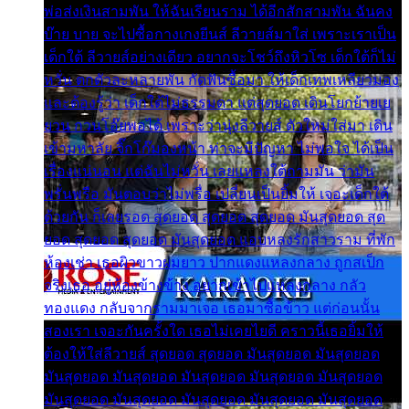
พ่อส่งเงินสามพัน ให้ฉันเรียนราม ได้อีกสักสามพัน ฉันคง
บ๊าย บาย จะไปซื้อกางเกงยีนส์ ลีวายส์มาใส่ เพราะเราเป็น
เด็กใต้ ลีวายส์อย่างเดียว อยากจะโชว์ถึงหิวโซ เด็กใต้ก็ไม่
หวั่น ตกตัวละหลายพัน กัดฟันซื้อมา ให้เด็กเทพเหลียวมอง
และต้องรู้ว่า เด็กใต้ไม่ธรรมดา แต่สุดยอด เดินโยกย้ายเย
ยวน กวนโอ๊ยพอได้ เพราะว่านุ่งลีวายส์ ตัวใหม่ใส่มา เดิน
เข้ามหาลัย จิ๊กโก๊มองหน้า ท่าจะมีปัญหา ไม่พอใจ ได้เป็น
เรื่องแน่นอน แต่ฉันไม่หวั่น เลยแหลงใต้ถามมัน ว่ามัน
พรั่นพรือ มันตอบว่าไม่พรื่อ เปลี่ยนเป็นยิ้มให้ เจอะเด็กใต้
ด้วยกัน ก็เลยรอด สุดยอด สุดยอด สุดยอด มันสุดยอด สุด
ยอด สุดยอด สุดยอด มันสุดยอด แอบหลงรักสาวราม ที่พัก
ห้องเช่า เธอผิวขาวผมยาว ปากแดงแหลงกลาง ถูกสเป็ก
จริงเธอ อยู่ห้องข้างข้าง อยากเข้าไปแหลงกลาง กลัว
ทองแดง กลับจากรามมาเจอ เธอมาซื้อข้าว แต่ก่อนนั้น
สองเรา เจอะกันครั้งใด เธอไม่เคยไยดี คราวนี้เธอยิ้มให้
ต้องให้ใส่ลีวายส์ สุดยอด สุดยอด มันสุดยอด มันสุดยอด
มันสุดยอด มันสุดยอด มันสุดยอด มันสุดยอด มันสุดยอด
มันสุดยอด มันสุดยอด มันสุดยอด มันสุดยอด มันสุดยอด