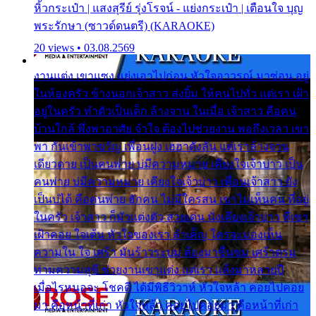
หิ้วกระเป๋า | แสงสุรีย์ รุ่งโรจน์ - แย่งกระเป๋า | เตือนใจ บุญ
พระรักษา (ซาวด์ดนตรี) (KARAOKE)
20 views • 03.08.2569
งานแต่ง เขาแซง แย่งเอาไปก่อน หัวใจอาวรณ์ มาซ่อน อยู่
ในห้องครัว ข้างนอกเจ้าสาว ส่งยิ้ม ให้คนไปทั่ว แต่เรา เฝ้า
อยู่ในครัว ทำตัวเป็นเด็ก ล้างจาน ในเมื่อ เจ้าสาว คือคน
บ้านใกล้ พึ่งพาอาศัย จำใจ ต้องไปช่วยงาน พอถึงเวลา เขา
พา กันเข้าพาขวัญ เพื่อนฝูง เฮฮาดังลั่น แต่เราล้างจาน
เดียวดาย เป็นคนพ่าย บ่มีความหมาย เคียงใจเจ้าบ่าว เป็น
คนพ่าย บ่มีความหมาย เคียงใจเจ้าบ่าว เพื่อนเจ้าสาว ยัง
เป็นบ่ได้ คือคนพ่าย ฮักคน ไม่มีใครสน เขาไม่เห็นคน ที่อยู่
ในครัว เจ้าสาว ก็มัวแต่งตัว สวยเด่น นั่งเคียงเจ้าบ่าว ที่เขา
เฝ้าคอย ใจเต้น หัวใจของเรา ลำเค็ญ ใครจะมองเห็น
ความใน ใจ เศร้า มันร้าวระบม ต้องมาขื่นขม เศร้าตรม
ท่ามความสุขี ช่วยงานเขาแต่ง แต่เรา แล้งมาหลายปี
เมื่อไรหนอจะ โชคดี ได้มีพิธีวิวาห์ หัวใจหล้า คอยไปคอย
มา คือหน้าที่เก่า หัวใจหล้า คอยไปคอยมา คือหน้าที่เก่า