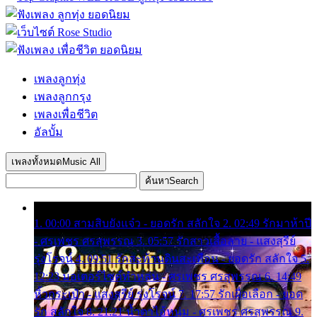
เพลงลูกทุ่ง
เพลงลูกกรุง
เพลงเพื่อชีวิต
อัลบั้ม
เพลงทั้งหมด
Music All
ค้นหา
Search
1. 00:00 สามสิบยังแจ๋ว - ยอดรัก สลักใจ 2. 02:49 รักมาห้าปี
- ศรเพชร ศรสุพรรณ 3. 05:57 รักสาวเสื้อลาย - แสงสุรีย์
รุ่งโรจน์ 4. 09:51 รักสะท้านดินสะเทือน - ยอดรัก สลักใจ 5.
12:23 มอเตอร์ไซค์ทำหล่น - ศรเพชร ศรสุพรรณ 6. 14:49
หิ้วกระเป๋า - แสงสุรีย์ รุ่งโรจน์ 7. 17:57 รักเผื่อเลือก - ยอด
รัก สลักใจ 8. 21:21 น้ำตาไอ้หนุ่ม - ศรเพชร ศรสุพรรณ 9.