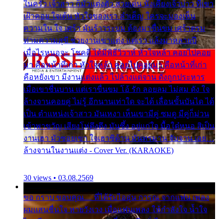
ในครัว เจ้าสาว ก็มัวแต่งตัว สวยเด่น นั่งเคียงเจ้าบ่าว ที่เขา
เฝ้าคอย ใจเต้น หัวใจของเรา ลำเค็ญ ใครจะมองเห็น
ความใน ใจ เศร้า มันร้าวระบม ต้องมาขื่นขม เศร้าตรม
ท่ามความสุขี ช่วยงานเขาแต่ง แต่เรา แล้งมาหลายปี
เมื่อไรหนอจะ โชคดี ได้มีพิธีวิวาห์ หัวใจหล้า คอยไปคอย
มา คือหน้าที่เก่า หัวใจหล้า คอยไปคอยมา คือหน้าที่เก่า
คือหยังเขา มีงานแต่งแล้ว ไปล้างแต่จาน ดั่งถูกประหาร
เมื่อเขาชื่นบาน แต่เราขื่นขม โอ้ รัก ลอยลม ไม่สม ดัง ใจ
ล้างจานคอยคู่ ไม่รู้ อีกนานเท่าใด จะได้ เลื่อนขั้นบันได ได้
เป็น ตำแหน่งเจ้าสาว มันเหงา เห็นเขามีคู่ ซมดู มีคู่ก็ม่วน
เข้าพาขวัญ เสียงโห่ตึงตึง มันซึ้ง อยู่แก่ใจ มื้อใด๋หนอ สิเป็น
งานเฮา มัวซอยเขา ใจเฮาซิด้าน มันทรมาน จับจาน เอย…
ล้างจานในงานแต่ง - Cover Ver. (KARAOKE)
30 views • 03.08.2569
ขอ กราบ ขอบคุณ.... ที่ได้รับไออุ่น การุณ จากแฟน เพลง
ผมแสนชื่นใจ หายวังเวง เมื่อแฟนเพลง ให้กำลังใจ น้ำใจ