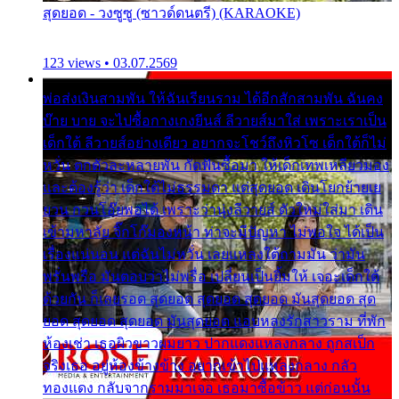
สุดยอด - วงซูซู (ซาวด์ดนตรี) (KARAOKE)
123 views • 03.07.2569
พ่อส่งเงินสามพัน ให้ฉันเรียนราม ได้อีกสักสามพัน ฉันคง
บ๊าย บาย จะไปซื้อกางเกงยีนส์ ลีวายส์มาใส่ เพราะเราเป็น
เด็กใต้ ลีวายส์อย่างเดียว อยากจะโชว์ถึงหิวโซ เด็กใต้ก็ไม่
หวั่น ตกตัวละหลายพัน กัดฟันซื้อมา ให้เด็กเทพเหลียวมอง
และต้องรู้ว่า เด็กใต้ไม่ธรรมดา แต่สุดยอด เดินโยกย้ายเย
ยวน กวนโอ๊ยพอได้ เพราะว่านุ่งลีวายส์ ตัวใหม่ใส่มา เดิน
เข้ามหาลัย จิ๊กโก๊มองหน้า ท่าจะมีปัญหา ไม่พอใจ ได้เป็น
เรื่องแน่นอน แต่ฉันไม่หวั่น เลยแหลงใต้ถามมัน ว่ามัน
พรั่นพรือ มันตอบว่าไม่พรื่อ เปลี่ยนเป็นยิ้มให้ เจอะเด็กใต้
ด้วยกัน ก็เลยรอด สุดยอด สุดยอด สุดยอด มันสุดยอด สุด
ยอด สุดยอด สุดยอด มันสุดยอด แอบหลงรักสาวราม ที่พัก
ห้องเช่า เธอผิวขาวผมยาว ปากแดงแหลงกลาง ถูกสเป็ก
จริงเธอ อยู่ห้องข้างข้าง อยากเข้าไปแหลงกลาง กลัว
ทองแดง กลับจากรามมาเจอ เธอมาซื้อข้าว แต่ก่อนนั้น