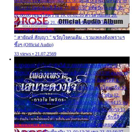
00:45:25 รอหน่อยน้องติ๋ม 15. 00:48:56 เรือล่มในหนอง 16.
00:51:43 บัตรเชิญสีเลือด 17. 00:56:07 อดีตรักโรงทอ 18.
01:00:00 เขมรไล่ควาย 19. 01:02:55 สาวสวนแตง 20.
01:05:51 แอบมอง 21. 01:09:27 พบรักปากน้ำโพ 22.
01:13:06 สายัณห์เมา
" สายัณห์ สัญญา " ขวัญใจคนเดิม - รวมเพลงดังเพราะๆ
ซึ้งๆ (Official Audio)
33 views • 21.07.2569
1. 00:00:00 ทำไมทำฉันได้ 2. 00:03:20 นางฟ้าสลัม 3.
00:06:50 คน 4. 00:10:36 บุญเหลือเกิน 5. 00:13:58 ฝนหยาด
สุดท้าย 6. 00:17:30 ยาใจยาจก 7. 00:20:30 คิดดูให้ดี 8.
00:24:21 ลบรอยแผลรัก 9. 00:27:35 เหมือนใจโดนกรีด 10.
00:30:54 ขบวนการเปาเปียว 11. 00:34:05 คำรำพัน 12.
00:37:20 ปาหนัน 13. 00:40:37 ใจเจ้ากรรม 14. 00:44:15 จูบ
ฉันแล้วจงตายเสีย 15. 00:47:24 ขอสูมาเต๊อะ 16. 00:51:11
คนใจมาร 17. 00:54:50 คืนทรมาน 18. 00:58:25 รักนี้สีดำ
19. 01:01:44 ส่วนเกิน 20. 01:05:42 หยาดน้ำฝนหยดน้ำตา
21. 01:09:13 เหลือเพียงฝัน 22. 01:13:26 เขา 23. 01:16:37