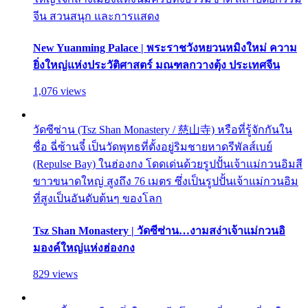
จีน สวนสนุก และการแสดง
New Yuanming Palace | พระราชวังหยวนหมิงใหม่ ความ
ยิ่งใหญ่แห่งประวัติศาสตร์ มณฑลกวางตุ้ง ประเทศจีน
1,076 views
วัดซีซ่าน (Tsz Shan Monastery / 慈山寺) หรือที่รู้จักกันใน
ชื่อ ฉี่ซ้านจี๋ เป็นวัดพุทธที่ตั้งอยู่ริมชายหาดรีพัลส์เบย์
(Repulse Bay) ในฮ่องกง โดดเด่นด้วยรูปปั้นเจ้าแม่กวนอิมสี
ขาวขนาดใหญ่ สูงถึง 76 เมตร ซึ่งเป็นรูปปั้นเจ้าแม่กวนอิม
ที่สูงเป็นอันดับต้นๆ ของโลก
Tsz Shan Monastery | วัดซีซ่าน…งามสง่าเจ้าแม่กวนอิ
มองค์ใหญ่แห่งฮ่องกง
829 views