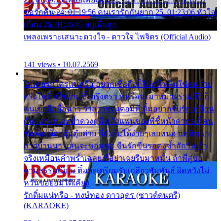
ขอรักคืน 24. 01:19:56 คนเรารักกันยาก 25. 01:23:06 หัวใจ
เถื่อน 26. 01:26:45 อยู่เพื่อลูก
เพลงเพราะเสนาะดวงใจ - ดาวใจ ไพจิตร (Official Audio)
141 views • 10.07.2569
ไม่เคยรักใครแน่หรือ อยากเชื่อถือก็ไม่กล้า ติ๋มใช่คนสวย
ตรึงใจ ติ๋มใช่งามซึ้งตรึงตรา พี่หรือจะมาหมายร่วมชีวี ก็
คนเขาลืออื้อฉาว ว่าสาวๆรุมตอมพี่ ติ๋มอยากรับรักเหมือน
กัน แต่หวั่นจะช้ำดวงฤดี กลัวแฟนของพี่ชี้หน้าด่าทอ ก็คน
ชื่อต๋อยต้อยตุ้มตุ๋ยต่าย พี่ยังลืมได้ง่ายๆเลยหนอ แค่ตัวเรา
สาวบ้านนา แสนจะซอมซ่อ ขืนรักขืนรอคงช้ำสักวัน ถ้า
จริงเหมือนคำพร่ำเฉลย พี่อย่าเฉยรีบมาหมั้น ถ้าพี่สู่ขอ
ตามธรรมเนียม ติ๋มจะเตรียมรับเกลียวสัมพันธ์ ผิดหวังไม่
หวั่นขอยอมได้เคียง
รักติ๋มแน่หรือ - หงษ์ทอง ดาวอุดร (ซาวด์ดนตรี)
(KARAOKE)