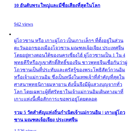
10 อันดับพระใหญ่และมีชื่อเสียงที่สุดในโลก
942 views
ผู่โถวซาน หรือ เกาะผู่โถว เป็นเกาะเล็กๆ ที่ตั้งอยู่ในส่วน
ตะวันออกของเมืองโจวซาน มณฑลเจ้อเจียง ประเทศจีน
โดยอยู่ทางตอนใต้ของนครเซี่ยงไฮ้ ผู่โถวซานเป็น 1 ใน 4
พุทธคีรีหรือภูเขาศักดิ์สิทธิ์ของจีน ชาวพุทธจีนเชื่อกันว่าผู่
โถวซานเป็นที่ประทับและตรัสรู้ของพระโพธิสัตว์กวนอิม
หรือเจ้าแม่กวนอิม ซึ่งเป็นหนึ่งในเทพเจ้าที่สำคัญที่สุดใน
ศาสนาพุทธนิกายมหายาน ดังนั้นจึงมีผู้แสวงบุญจากทั่ว
โลก โดยเฉพาะผู้ที่ศรัทธาในเจ้าแม่กวนอิมเดินทางมาที่
เกาะแห่งนี้เพื่อสักการะขอพรอยู่โดยตลอด
รวม 5 วัดสำคัญแห่งถิ่นกำเนิดเจ้าแม่กวนอิม | เกาะผู่โถว
ซาน มณฑลเจ้อเจียง ประเทศจีน
1,526 views