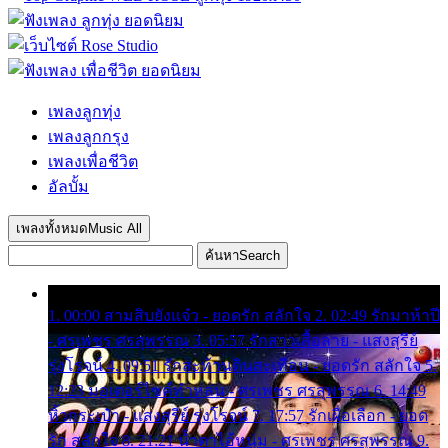
เพลงลูกทุ่ง
เพลงลูกกรุง
เพลงเพื่อชีวิต
อัลบั้ม
เพลงทั้งหมด
Music All
ค้นหา
Search
1. 00:00 สามสิบยังแจ๋ว - ยอดรัก สลักใจ 2. 02:49 รักมาห้าปี
- ศรเพชร ศรสุพรรณ 3. 05:57 รักสาวเสื้อลาย - แสงสุรีย์
รุ่งโรจน์ 4. 09:51 รักสะท้านดินสะเทือน - ยอดรัก สลักใจ 5.
12:23 มอเตอร์ไซค์ทำหล่น - ศรเพชร ศรสุพรรณ 6. 14:49
หิ้วกระเป๋า - แสงสุรีย์ รุ่งโรจน์ 7. 17:57 รักเผื่อเลือก - ยอด
รัก สลักใจ 8. 21:21 น้ำตาไอ้หนุ่ม - ศรเพชร ศรสุพรรณ 9.