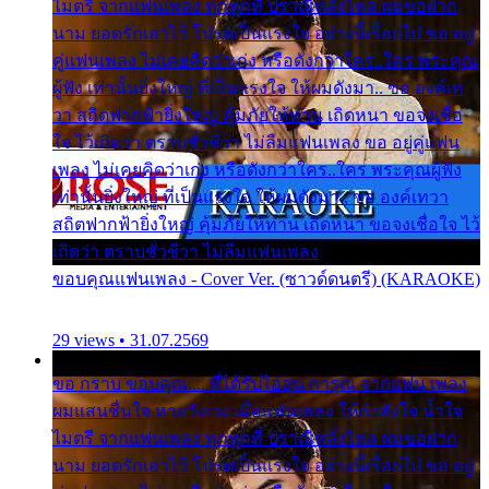
ไมตรี จากแฟนเพลง ทุกทุกที่ ปราณีหลั่งไหล ผมขอฝาก
นาม ยอดรักเอาไว้ โปรดเป็นแรงใจ อย่างนี้เรื่อยไป ขอ อยู่
คู่แฟนเพลง ไม่เคยคิดว่าเก่ง หรือดังกว่าใคร..ใคร พระคุณ
ผู้ฟัง เท่านั้นยิ่งใหญ่ ที่เป็นแรงใจ ให้ผมดังมา.. ขอ องค์เท
วา สถิตฟากฟ้ายิ่งใหญ่ คุ้มภัยให้ท่าน เถิดหนา ขอจงเชื่อ
ใจ ไว้เถิดว่า ตราบชั่วชีวา ไม่ลืมแฟนเพลง ขอ อยู่คู่แฟน
เพลง ไม่เคยคิดว่าเก่ง หรือดังกว่าใคร..ใคร พระคุณผู้ฟัง
เท่านั้นยิ่งใหญ่ ที่เป็นแรงใจ ให้ผมดังมา.. ขอ องค์เทวา
สถิตฟากฟ้ายิ่งใหญ่ คุ้มภัยให้ท่าน เถิดหนา ขอจงเชื่อใจ ไว้
เถิดว่า ตราบชั่วชีวา ไม่ลืมแฟนเพลง
ขอบคุณแฟนเพลง - Cover Ver. (ซาวด์ดนตรี) (KARAOKE)
29 views • 31.07.2569
ขอ กราบ ขอบคุณ.... ที่ได้รับไออุ่น การุณ จากแฟน เพลง
ผมแสนชื่นใจ หายวังเวง เมื่อแฟนเพลง ให้กำลังใจ น้ำใจ
ไมตรี จากแฟนเพลง ทุกทุกที่ ปราณีหลั่งไหล ผมขอฝาก
นาม ยอดรักเอาไว้ โปรดเป็นแรงใจ อย่างนี้เรื่อยไป ขอ อยู่