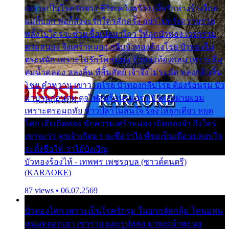
เพราะเป็นโรครักจาง ชีวิตเคว้งคว้าง เมื่อรักห่างร้างไกล
แม่ก็บอก พ่อก็สั่งจะรักใครสักครั้ง อย่าไปหวังความรวย
พลั้งไปใครจะช่วย ซื้อเปลมาไกว ให้ลูกบัวทอง เวรกรรม
ตามสนอง จึงเศร้าหมอง กลีบบัวทองต้องโรย บัวทองไม่
ตระหนัก เพราะไม่รักโคลนตม บัวทองท้องกลม เพราะลืม
ตมน้ำคลอง หลงลิ้น ที่สิ้นสัตย์ เจ้าจึงไม่ระมัด หลงกลิ่นลิ้น
โชย คำหวาน เขาวาดโรย บัวทองกลีบโรย ต้องร้อนรุม บัว
มาบานก่อนตูม ดุจไฟสุมร้อนรุมอุรา บัวทองผ่ายผอม
เพราะตรอมฤทัย ข้าวปลาไม่สนใจ ร้องไห้ลูกเดียว หยุด
โศก เสียเถิดทอง พักความเศร้าหมอง เถิดทองจ๋า ถึงใคร
เขาจะว่า ลูกเจ้าเกิดมา จะชื่อว่าไง พี่ขอเป็นเพื่อนปลอบใจ
จะตั้งชื่อให้ ว่าไอ้บังเอิญ
บัวทองร้องไห้ - เทพพร เพชรอุบล (ซาวด์ดนตรี)
(KARAOKE)
87 views • 06.07.2569
บัวทองโศก เพราะเป็นโรครักรุม ในอกกลัดกลุ้ม โดนแฟน
หนุ่มหลอกเอา เขารวย และรูปหล่อ มาพะเน้าพะนอ