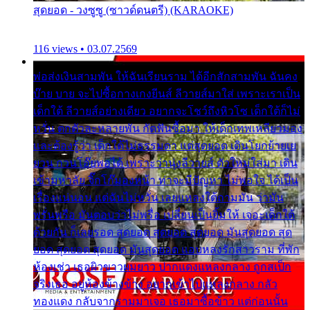
สุดยอด - วงซูซู (ซาวด์ดนตรี) (KARAOKE)
116 views • 03.07.2569
พ่อส่งเงินสามพัน ให้ฉันเรียนราม ได้อีกสักสามพัน ฉันคง
บ๊าย บาย จะไปซื้อกางเกงยีนส์ ลีวายส์มาใส่ เพราะเราเป็น
เด็กใต้ ลีวายส์อย่างเดียว อยากจะโชว์ถึงหิวโซ เด็กใต้ก็ไม่
หวั่น ตกตัวละหลายพัน กัดฟันซื้อมา ให้เด็กเทพเหลียวมอง
และต้องรู้ว่า เด็กใต้ไม่ธรรมดา แต่สุดยอด เดินโยกย้ายเย
ยวน กวนโอ๊ยพอได้ เพราะว่านุ่งลีวายส์ ตัวใหม่ใส่มา เดิน
เข้ามหาลัย จิ๊กโก๊มองหน้า ท่าจะมีปัญหา ไม่พอใจ ได้เป็น
เรื่องแน่นอน แต่ฉันไม่หวั่น เลยแหลงใต้ถามมัน ว่ามัน
พรั่นพรือ มันตอบว่าไม่พรื่อ เปลี่ยนเป็นยิ้มให้ เจอะเด็กใต้
ด้วยกัน ก็เลยรอด สุดยอด สุดยอด สุดยอด มันสุดยอด สุด
ยอด สุดยอด สุดยอด มันสุดยอด แอบหลงรักสาวราม ที่พัก
ห้องเช่า เธอผิวขาวผมยาว ปากแดงแหลงกลาง ถูกสเป็ก
จริงเธอ อยู่ห้องข้างข้าง อยากเข้าไปแหลงกลาง กลัว
ทองแดง กลับจากรามมาเจอ เธอมาซื้อข้าว แต่ก่อนนั้น