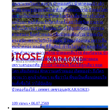
ออเซาะจนใจเบา สงสาร บัวทองเศร้า น้ำตาคลอเบ้า เฝ้า
อาลัย หนุ่มรูปหล่อหนีไกล หัวใจบัวทองระรวย บัวทองโศก
เพราะเป็นโรครักจาง ชีวิตเคว้งคว้าง เมื่อรักห่างร้างไกล
แม่ก็บอก พ่อก็สั่งจะรักใครสักครั้ง อย่าไปหวังความรวย
พลั้งไปใครจะช่วย ซื้อเปลมาไกว ให้ลูกบัวทอง เวรกรรม
ตามสนอง จึงเศร้าหมอง กลีบบัวทองต้องโรย บัวทองไม่
ตระหนัก เพราะไม่รักโคลนตม บัวทองท้องกลม เพราะลืม
ตมน้ำคลอง หลงลิ้น ที่สิ้นสัตย์ เจ้าจึงไม่ระมัด หลงกลิ่นลิ้น
โชย คำหวาน เขาวาดโรย บัวทองกลีบโรย ต้องร้อนรุม บัว
มาบานก่อนตูม ดุจไฟสุมร้อนรุมอุรา บัวทองผ่ายผอม
เพราะตรอมฤทัย ข้าวปลาไม่สนใจ ร้องไห้ลูกเดียว หยุด
โศก เสียเถิดทอง พักความเศร้าหมอง เถิดทองจ๋า ถึงใคร
เขาจะว่า ลูกเจ้าเกิดมา จะชื่อว่าไง พี่ขอเป็นเพื่อนปลอบใจ
จะตั้งชื่อให้ ว่าไอ้บังเอิญ
บัวทองร้องไห้ - เทพพร เพชรอุบล(KARAOKE)
109 views • 06.07.2569