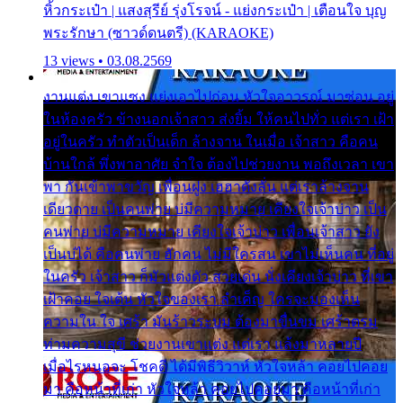
หิ้วกระเป๋า | แสงสุรีย์ รุ่งโรจน์ - แย่งกระเป๋า | เตือนใจ บุญ
พระรักษา (ซาวด์ดนตรี) (KARAOKE)
13 views • 03.08.2569
งานแต่ง เขาแซง แย่งเอาไปก่อน หัวใจอาวรณ์ มาซ่อน อยู่
ในห้องครัว ข้างนอกเจ้าสาว ส่งยิ้ม ให้คนไปทั่ว แต่เรา เฝ้า
อยู่ในครัว ทำตัวเป็นเด็ก ล้างจาน ในเมื่อ เจ้าสาว คือคน
บ้านใกล้ พึ่งพาอาศัย จำใจ ต้องไปช่วยงาน พอถึงเวลา เขา
พา กันเข้าพาขวัญ เพื่อนฝูง เฮฮาดังลั่น แต่เราล้างจาน
เดียวดาย เป็นคนพ่าย บ่มีความหมาย เคียงใจเจ้าบ่าว เป็น
คนพ่าย บ่มีความหมาย เคียงใจเจ้าบ่าว เพื่อนเจ้าสาว ยัง
เป็นบ่ได้ คือคนพ่าย ฮักคน ไม่มีใครสน เขาไม่เห็นคน ที่อยู่
ในครัว เจ้าสาว ก็มัวแต่งตัว สวยเด่น นั่งเคียงเจ้าบ่าว ที่เขา
เฝ้าคอย ใจเต้น หัวใจของเรา ลำเค็ญ ใครจะมองเห็น
ความใน ใจ เศร้า มันร้าวระบม ต้องมาขื่นขม เศร้าตรม
ท่ามความสุขี ช่วยงานเขาแต่ง แต่เรา แล้งมาหลายปี
เมื่อไรหนอจะ โชคดี ได้มีพิธีวิวาห์ หัวใจหล้า คอยไปคอย
มา คือหน้าที่เก่า หัวใจหล้า คอยไปคอยมา คือหน้าที่เก่า