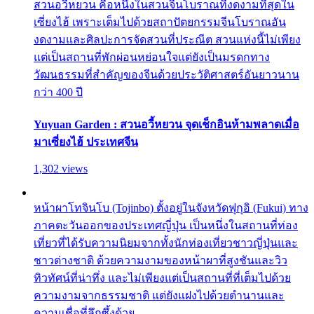
สวนอวี้หยวน คือหนึ่งในสวนจีนโบราณที่งดงามที่สุดใน
เซี่ยงไฮ้ เพราะเต็มไปด้วยสถาปัตยกรรมจีนโบราณอัน
งดงามและศิลปะการจัดสวนที่ประณีต สวนแห่งนี้ไม่เพียง
แต่เป็นสถานที่พักผ่อนหย่อนใจแต่ยังเป็นมรดกทาง
วัฒนธรรมที่สำคัญของจีนด้วยประวัติศาสตร์อันยาวนาน
กว่า 400 ปี
Yuyuan Garden : สวนอวี้หยวน จุดเช็กอินห้ามพลาดเมื่อ
มาเซี่ยงไฮ้ ประเทศจีน
1,302 views
หน้าผาโทจินโบ (Tojinbo) ตั้งอยู่ในจังหวัดฟุกุอิ (Fukui) ทาง
ภาคตะวันออกของประเทศญี่ปุ่น เป็นหนึ่งในสถานที่ท่อง
เที่ยวที่ได้รับความนิยมจากทั้งนักท่องเที่ยวชาวญี่ปุ่นและ
ชาวต่างชาติ ด้วยความงามของหน้าผาที่สูงชันและวิว
ทิวทัศน์ที่น่าทึ่ง และไม่เพียงแต่เป็นสถานที่ที่เต็มไปด้วย
ความงามจากธรรมชาติ แต่ยังแฝงไปด้วยตำนานและ
ความเชื่อที่ลึกซึ้งด้วย