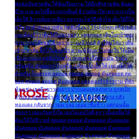
พ่อส่งเงินสามพัน ให้ฉันเรียนราม ได้อีกสักสามพัน ฉันคง
บ๊าย บาย จะไปซื้อกางเกงยีนส์ ลีวายส์มาใส่ เพราะเราเป็น
เด็กใต้ ลีวายส์อย่างเดียว อยากจะโชว์ถึงหิวโซ เด็กใต้ก็ไม่
หวั่น ตกตัวละหลายพัน กัดฟันซื้อมา ให้เด็กเทพเหลียวมอง
และต้องรู้ว่า เด็กใต้ไม่ธรรมดา แต่สุดยอด เดินโยกย้ายเย
ยวน กวนโอ๊ยพอได้ เพราะว่านุ่งลีวายส์ ตัวใหม่ใส่มา เดิน
เข้ามหาลัย จิ๊กโก๊มองหน้า ท่าจะมีปัญหา ไม่พอใจ ได้เป็น
เรื่องแน่นอน แต่ฉันไม่หวั่น เลยแหลงใต้ถามมัน ว่ามัน
พรั่นพรือ มันตอบว่าไม่พรื่อ เปลี่ยนเป็นยิ้มให้ เจอะเด็กใต้
ด้วยกัน ก็เลยรอด สุดยอด สุดยอด สุดยอด มันสุดยอด สุด
ยอด สุดยอด สุดยอด มันสุดยอด แอบหลงรักสาวราม ที่พัก
ห้องเช่า เธอผิวขาวผมยาว ปากแดงแหลงกลาง ถูกสเป็ก
จริงเธอ อยู่ห้องข้างข้าง อยากเข้าไปแหลงกลาง กลัว
ทองแดง กลับจากรามมาเจอ เธอมาซื้อข้าว แต่ก่อนนั้น
สองเรา เจอะกันครั้งใด เธอไม่เคยไยดี คราวนี้เธอยิ้มให้
ต้องให้ใส่ลีวายส์ สุดยอด สุดยอด มันสุดยอด มันสุดยอด
มันสุดยอด มันสุดยอด มันสุดยอด มันสุดยอด มันสุดยอด
มันสุดยอด มันสุดยอด มันสุดยอด มันสุดยอด มันสุดยอด