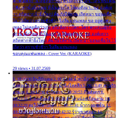
คู่แฟนเพลง ไม่เคยคิดว่าเก่ง หรือดังกว่าใคร..ใคร พระคุณ
ผู้ฟัง เท่านั้นยิ่งใหญ่ ที่เป็นแรงใจ ให้ผมดังมา.. ขอ องค์เท
วา สถิตฟากฟ้ายิ่งใหญ่ คุ้มภัยให้ท่าน เถิดหนา ขอจงเชื่อ
ใจ ไว้เถิดว่า ตราบชั่วชีวา ไม่ลืมแฟนเพลง ขอ อยู่คู่แฟน
เพลง ไม่เคยคิดว่าเก่ง หรือดังกว่าใคร..ใคร พระคุณผู้ฟัง
เท่านั้นยิ่งใหญ่ ที่เป็นแรงใจ ให้ผมดังมา.. ขอ องค์เทวา
สถิตฟากฟ้ายิ่งใหญ่ คุ้มภัยให้ท่าน เถิดหนา ขอจงเชื่อใจ ไว้
เถิดว่า ตราบชั่วชีวา ไม่ลืมแฟนเพลง
ขอบคุณแฟนเพลง - Cover Ver. (KARAOKE)
29 views • 31.07.2569
1. 00:00:00 ยินดีรับเดน 2. 00:03:44 น้ำตาอีสาน 3. 00:07:51
กิ่งทองใบหยก 4. 00:10:35 น้ำนิ่งไหลลึก 5. 00:13:49 ลานรัก
ลานเท 6. 00:17:06 จำใจจาก 7. 00:20:53 คืนฝนตก 8.
00:25:16 น้ำลงเดือนยี่ 9. 00:28:47 โสนน้อยเรือนงาม 10.
00:32:29 ตอไม้ที่ตายแล้ว 11. 00:35:41 น้ำกรดแช่เย็น 12.
00:39:08 อยากฟังซ้ำ 13. 00:42:32 รู้ว่าเขาหลอก 14.