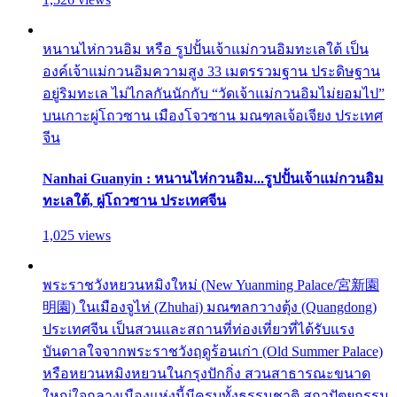
หนานไห่กวนอิม หรือ รูปปั้นเจ้าแม่กวนอิมทะเลใต้ เป็น
องค์เจ้าแม่กวนอิมความสูง 33 เมตรรวมฐาน ประดิษฐาน
อยู่ริมทะเล ไม่ไกลกันนักกับ “วัดเจ้าแม่กวนอิมไม่ยอมไป”
บนเกาะผู่โถวซาน เมืองโจวซาน มณฑลเจ้อเจียง ประเทศ
จีน
Nanhai Guanyin : หนานไห่กวนอิม...รูปปั้นเจ้าแม่กวนอิม
ทะเลใต้, ผู่โถวซาน ประเทศจีน
1,025 views
พระราชวังหยวนหมิงใหม่ (New Yuanming Palace/宮新園
明園) ในเมืองจูไห่ (Zhuhai) มณฑลกวางตุ้ง (Quangdong)
ประเทศจีน เป็นสวนและสถานที่ท่องเที่ยวที่ได้รับแรง
บันดาลใจจากพระราชวังฤดูร้อนเก่า (Old Summer Palace)
หรือหยวนหมิงหยวนในกรุงปักกิ่ง สวนสาธารณะขนาด
ใหญ่ใจกลางเมืองแห่งนี้มีครบทั้งธรรมชาติ สถาปัตยกรรม