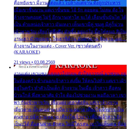
คือหยังเขา มีงานแต่งแล้ว ไปล้างแต่จาน ดั่งถูกประหาร
เมื่อเขาชื่นบาน แต่เราขื่นขม โอ้ รัก ลอยลม ไม่สม ดัง ใจ
ล้างจานคอยคู่ ไม่รู้ อีกนานเท่าใด จะได้ เลื่อนขั้นบันได ได้
เป็น ตำแหน่งเจ้าสาว มันเหงา เห็นเขามีคู่ ซมดู มีคู่ก็ม่วน
เข้าพาขวัญ เสียงโห่ตึงตึง มันซึ้ง อยู่แก่ใจ มื้อใด๋หนอ สิเป็น
งานเฮา มัวซอยเขา ใจเฮาซิด้าน มันทรมาน จับจาน เอย…
ล้างจานในงานแต่ง - Cover Ver. (ซาวด์ดนตรี)
(KARAOKE)
21 views • 03.08.2569
งานแต่ง เขาแซง แย่งเอาไปก่อน หัวใจอาวรณ์ มาซ่อน อยู่
ในห้องครัว ข้างนอกเจ้าสาว ส่งยิ้ม ให้คนไปทั่ว แต่เรา เฝ้า
อยู่ในครัว ทำตัวเป็นเด็ก ล้างจาน ในเมื่อ เจ้าสาว คือคน
บ้านใกล้ พึ่งพาอาศัย จำใจ ต้องไปช่วยงาน พอถึงเวลา เขา
พา กันเข้าพาขวัญ เพื่อนฝูง เฮฮาดังลั่น แต่เราล้างจาน
เดียวดาย เป็นคนพ่าย บ่มีความหมาย เคียงใจเจ้าบ่าว เป็น
คนพ่าย บ่มีความหมาย เคียงใจเจ้าบ่าว เพื่อนเจ้าสาว ยัง
เป็นบ่ได้ คือคนพ่าย ฮักคน ไม่มีใครสน เขาไม่เห็นคน ที่อยู่