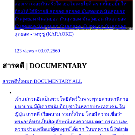
สองเรา เจอะกันครั้งใด เธอไม่เคยไยดี คราวนี้เธอยิ้มให้
ต้องให้ใส่ลีวายส์ สุดยอด สุดยอด มันสุดยอด มันสุดยอด
มันสุดยอด มันสุดยอด มันสุดยอด มันสุดยอด มันสุดยอด
มันสุดยอด มันสุดยอด มันสุดยอด มันสุดยอด มันสุดยอด
สุดยอด - วงซูซู (KARAOKE)
123 views • 03.07.2569
สารคดี
|
DOCUMENTARY
สารคดีทั้งหมด
DOCUMENTARY ALL
เจ้าแม่กวนอิมเป็นพระโพธิสัตว์ในพระพุทธศาสนานิกาย
มหายาน มีผู้เคารพนับถือบูชาในหลายประเทศ เช่น จีน
ญี่ปุ่น เกาหลี เวียดนาม รวมทั้งไทย โดยมีความเชื่อว่า
พระองค์ทรงเป็นสัญลักษณ์แห่งความเมตตา กรุณา และ
ความช่วยเหลือแก่ผู้ตกทุกข์ได้ยาก ในบทความนี้ Palanla