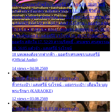
24:27 สามเณรกำพร้า - แสงสุรีย์ รุ่งโรจน์ 10. 28:08 ไม่มี
เวลาไปหาเมียน้อย - ยอดรัก สลักใจ 11. 31:29 ชีวิตไอ้
ธรรม - ศรเพชร ศรสุพรรณ 12. 35:26 ทหารอากาศขาดรัก
- แสงสุรีย์ รุ่งโรจน์ 13. 39:01 คนหัวใจโทรม - ยอดรัก สลัก
ใจ 14. 42:49 ไอ้หวังตายแน่ - ศรเพชร ศรสุพรรณ 15. 46:35
ธาตุแท้ของเธอ - แสงสุรีย์ รุ่งโรจน์ 16. 49:57 กำนันกำใน -
ยอดรัก สลักใจ 17. 52:29 สาวบริสุทธิ์ - ศรเพชร ศรสุพรรณ
18. 56:05 แต๋วจ๋า - แสงสุรีย์ รุ่งโรจน์
18 บทเพลงดังจากฟากฟ้า - ยอดรัก/ศรเพชร/แสงสุรีย์
(Official Audio)
14 views • 04.08.2569
1. 00:00 หิ้วกระเป๋า 2. 03:30 แย่งกระเป๋า
หิ้วกระเป๋า | แสงสุรีย์ รุ่งโรจน์ - แย่งกระเป๋า | เตือนใจ บุญ
พระรักษา (KARAOKE)
12 views • 03.08.2569
1. 00:00 หิ้วกระเป๋า 2. 03:30 แย่งกระเป๋า