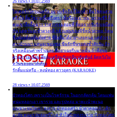
26 views • 10.07.2569
ไม่เคยรักใครแน่หรือ อยากเชื่อถือก็ไม่กล้า ติ๋มใช่คนสวย
ตรึงใจ ติ๋มใช่งามซึ้งตรึงตรา พี่หรือจะมาหมายร่วมชีวี ก็
คนเขาลืออื้อฉาว ว่าสาวๆรุมตอมพี่ ติ๋มอยากรับรักเหมือน
กัน แต่หวั่นจะช้ำดวงฤดี กลัวแฟนของพี่ชี้หน้าด่าทอ ก็คน
ชื่อต๋อยต้อยตุ้มตุ๋ยต่าย พี่ยังลืมได้ง่ายๆเลยหนอ แค่ตัวเรา
สาวบ้านนา แสนจะซอมซ่อ ขืนรักขืนรอคงช้ำสักวัน ถ้า
จริงเหมือนคำพร่ำเฉลย พี่อย่าเฉยรีบมาหมั้น ถ้าพี่สู่ขอ
ตามธรรมเนียม ติ๋มจะเตรียมรับเกลียวสัมพันธ์ ผิดหวังไม่
หวั่นขอยอมได้เคียง
รักติ๋มแน่หรือ - หงษ์ทอง ดาวอุดร (KARAOKE)
28 views • 10.07.2569
บัวทองโศก เพราะเป็นโรครักรุม ในอกกลัดกลุ้ม โดนแฟน
หนุ่มหลอกเอา เขารวย และรูปหล่อ มาพะเน้าพะนอ
ออเซาะจนใจเบา สงสาร บัวทองเศร้า น้ำตาคลอเบ้า เฝ้า
อาลัย หนุ่มรูปหล่อหนีไกล หัวใจบัวทองระรวย บัวทองโศก