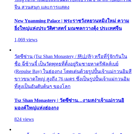
จีน สวนสนุก และการแสดง
New Yuanming Palace | พระราชวังหยวนหมิงใหม่ ความ
ยิ่งใหญ่แห่งประวัติศาสตร์ มณฑลกวางตุ้ง ประเทศจีน
1,069 views
วัดซีซ่าน (Tsz Shan Monastery / 慈山寺) หรือที่รู้จักกันใน
ชื่อ ฉี่ซ้านจี๋ เป็นวัดพุทธที่ตั้งอยู่ริมชายหาดรีพัลส์เบย์
(Repulse Bay) ในฮ่องกง โดดเด่นด้วยรูปปั้นเจ้าแม่กวนอิมสี
ขาวขนาดใหญ่ สูงถึง 76 เมตร ซึ่งเป็นรูปปั้นเจ้าแม่กวนอิม
ที่สูงเป็นอันดับต้นๆ ของโลก
Tsz Shan Monastery | วัดซีซ่าน…งามสง่าเจ้าแม่กวนอิ
มองค์ใหญ่แห่งฮ่องกง
824 views