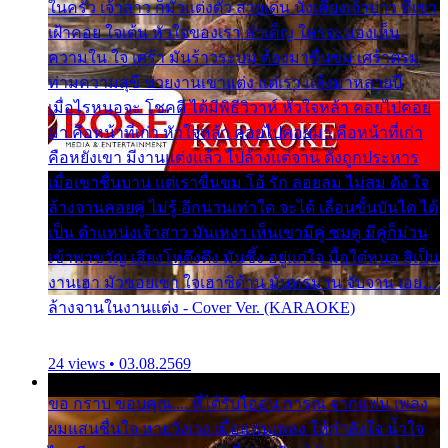
ในครัว เจ้าสาว ก็มัวแต่งตัว สวยเด่น นั่งเคียงเจ้าบ่าว ที่เขา
เฝ้าคอย ใจเต้น หัวใจของเรา ลำเค็ญ ใครจะมองเห็น
ความใน ใจ เศร้า มันร้าวระบม ต้องมาขื่นขม เศร้าตรม
ท่ามความสุขี ช่วยงานเขาแต่ง แต่เรา แล้งมาหลายปี
เมื่อไรหนอจะ โชคดี ได้มีพิธีวิวาห์ หัวใจหล้า คอยไปคอย
มา คือหน้าที่เก่า หัวใจหล้า คอยไปคอยมา คือหน้าที่เก่า
คือหยังเขา มีงานแต่งแล้ว ไปล้างแต่จาน ดั่งถูกประหาร
เมื่อเขาชื่นบาน แต่เราขื่นขม โอ้ รัก ลอยลม ไม่สม ดัง ใจ
ล้างจานคอยคู่ ไม่รู้ อีกนานเท่าใด จะได้ เลื่อนขั้นบันได ได้
เป็น ตำแหน่งเจ้าสาว มันเหงา เห็นเขามีคู่ ซมดู มีคู่ก็ม่วน
เข้าพาขวัญ เสียงโห่ตึงตึง มันซึ้ง อยู่แก่ใจ มื้อใด๋หนอ สิเป็น
งานเฮา มัวซอยเขา ใจเฮาซิด้าน มันทรมาน จับจาน เอย…
ล้างจานในงานแต่ง - Cover Ver. (KARAOKE)
24 views • 03.08.2569
ขอ กราบ ขอบคุณ.... ที่ได้รับไออุ่น การุณ จากแฟน เพลง
ผมแสนชื่นใจ หายวังเวง เมื่อแฟนเพลง ให้กำลังใจ น้ำใจ