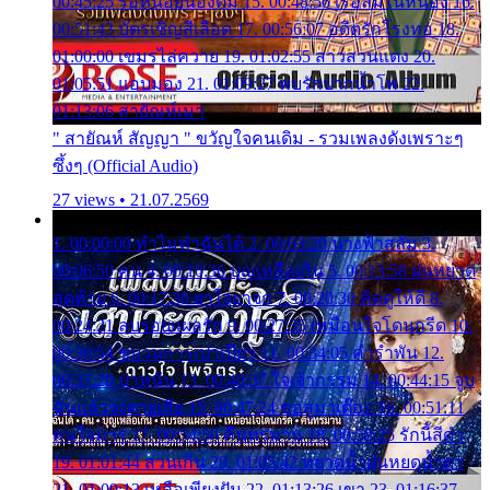
00:45:25 รอหน่อยน้องติ๋ม 15. 00:48:56 เรือล่มในหนอง 16.
00:51:43 บัตรเชิญสีเลือด 17. 00:56:07 อดีตรักโรงทอ 18.
01:00:00 เขมรไล่ควาย 19. 01:02:55 สาวสวนแตง 20.
01:05:51 แอบมอง 21. 01:09:27 พบรักปากน้ำโพ 22.
01:13:06 สายัณห์เมา
" สายัณห์ สัญญา " ขวัญใจคนเดิม - รวมเพลงดังเพราะๆ
ซึ้งๆ (Official Audio)
27 views • 21.07.2569
1. 00:00:00 ทำไมทำฉันได้ 2. 00:03:20 นางฟ้าสลัม 3.
00:06:50 คน 4. 00:10:36 บุญเหลือเกิน 5. 00:13:58 ฝนหยาด
สุดท้าย 6. 00:17:30 ยาใจยาจก 7. 00:20:30 คิดดูให้ดี 8.
00:24:21 ลบรอยแผลรัก 9. 00:27:35 เหมือนใจโดนกรีด 10.
00:30:54 ขบวนการเปาเปียว 11. 00:34:05 คำรำพัน 12.
00:37:20 ปาหนัน 13. 00:40:37 ใจเจ้ากรรม 14. 00:44:15 จูบ
ฉันแล้วจงตายเสีย 15. 00:47:24 ขอสูมาเต๊อะ 16. 00:51:11
คนใจมาร 17. 00:54:50 คืนทรมาน 18. 00:58:25 รักนี้สีดำ
19. 01:01:44 ส่วนเกิน 20. 01:05:42 หยาดน้ำฝนหยดน้ำตา
21. 01:09:13 เหลือเพียงฝัน 22. 01:13:26 เขา 23. 01:16:37