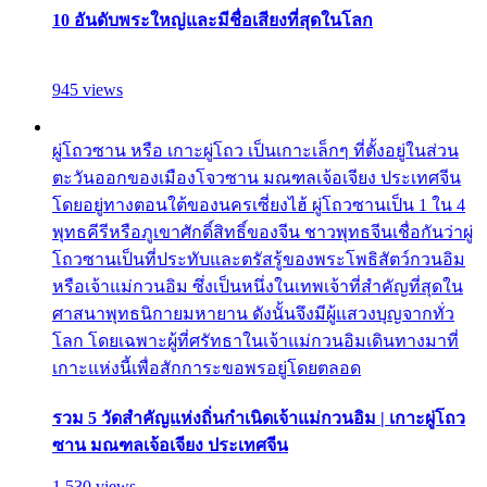
10 อันดับพระใหญ่และมีชื่อเสียงที่สุดในโลก
945 views
ผู่โถวซาน หรือ เกาะผู่โถว เป็นเกาะเล็กๆ ที่ตั้งอยู่ในส่วน
ตะวันออกของเมืองโจวซาน มณฑลเจ้อเจียง ประเทศจีน
โดยอยู่ทางตอนใต้ของนครเซี่ยงไฮ้ ผู่โถวซานเป็น 1 ใน 4
พุทธคีรีหรือภูเขาศักดิ์สิทธิ์ของจีน ชาวพุทธจีนเชื่อกันว่าผู่
โถวซานเป็นที่ประทับและตรัสรู้ของพระโพธิสัตว์กวนอิม
หรือเจ้าแม่กวนอิม ซึ่งเป็นหนึ่งในเทพเจ้าที่สำคัญที่สุดใน
ศาสนาพุทธนิกายมหายาน ดังนั้นจึงมีผู้แสวงบุญจากทั่ว
โลก โดยเฉพาะผู้ที่ศรัทธาในเจ้าแม่กวนอิมเดินทางมาที่
เกาะแห่งนี้เพื่อสักการะขอพรอยู่โดยตลอด
รวม 5 วัดสำคัญแห่งถิ่นกำเนิดเจ้าแม่กวนอิม | เกาะผู่โถว
ซาน มณฑลเจ้อเจียง ประเทศจีน
1,530 views