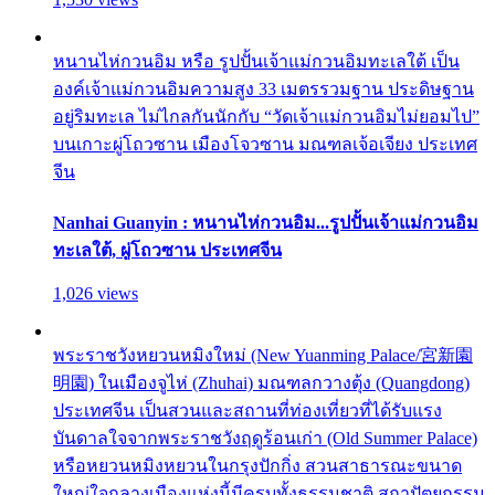
หนานไห่กวนอิม หรือ รูปปั้นเจ้าแม่กวนอิมทะเลใต้ เป็น
องค์เจ้าแม่กวนอิมความสูง 33 เมตรรวมฐาน ประดิษฐาน
อยู่ริมทะเล ไม่ไกลกันนักกับ “วัดเจ้าแม่กวนอิมไม่ยอมไป”
บนเกาะผู่โถวซาน เมืองโจวซาน มณฑลเจ้อเจียง ประเทศ
จีน
Nanhai Guanyin : หนานไห่กวนอิม...รูปปั้นเจ้าแม่กวนอิม
ทะเลใต้, ผู่โถวซาน ประเทศจีน
1,026 views
พระราชวังหยวนหมิงใหม่ (New Yuanming Palace/宮新園
明園) ในเมืองจูไห่ (Zhuhai) มณฑลกวางตุ้ง (Quangdong)
ประเทศจีน เป็นสวนและสถานที่ท่องเที่ยวที่ได้รับแรง
บันดาลใจจากพระราชวังฤดูร้อนเก่า (Old Summer Palace)
หรือหยวนหมิงหยวนในกรุงปักกิ่ง สวนสาธารณะขนาด
ใหญ่ใจกลางเมืองแห่งนี้มีครบทั้งธรรมชาติ สถาปัตยกรรม