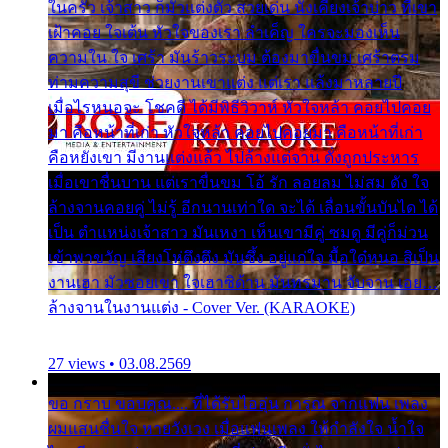
ในครัว เจ้าสาว ก็มัวแต่งตัว สวยเด่น นั่งเคียงเจ้าบ่าว ที่เขา
เฝ้าคอย ใจเต้น หัวใจของเรา ลำเค็ญ ใครจะมองเห็น
ความใน ใจ เศร้า มันร้าวระบม ต้องมาขื่นขม เศร้าตรม
ท่ามความสุขี ช่วยงานเขาแต่ง แต่เรา แล้งมาหลายปี
เมื่อไรหนอจะ โชคดี ได้มีพิธีวิวาห์ หัวใจหล้า คอยไปคอย
มา คือหน้าที่เก่า หัวใจหล้า คอยไปคอยมา คือหน้าที่เก่า
คือหยังเขา มีงานแต่งแล้ว ไปล้างแต่จาน ดั่งถูกประหาร
เมื่อเขาชื่นบาน แต่เราขื่นขม โอ้ รัก ลอยลม ไม่สม ดัง ใจ
ล้างจานคอยคู่ ไม่รู้ อีกนานเท่าใด จะได้ เลื่อนขั้นบันได ได้
เป็น ตำแหน่งเจ้าสาว มันเหงา เห็นเขามีคู่ ซมดู มีคู่ก็ม่วน
เข้าพาขวัญ เสียงโห่ตึงตึง มันซึ้ง อยู่แก่ใจ มื้อใด๋หนอ สิเป็น
งานเฮา มัวซอยเขา ใจเฮาซิด้าน มันทรมาน จับจาน เอย…
ล้างจานในงานแต่ง - Cover Ver. (KARAOKE)
27 views • 03.08.2569
ขอ กราบ ขอบคุณ.... ที่ได้รับไออุ่น การุณ จากแฟน เพลง
ผมแสนชื่นใจ หายวังเวง เมื่อแฟนเพลง ให้กำลังใจ น้ำใจ