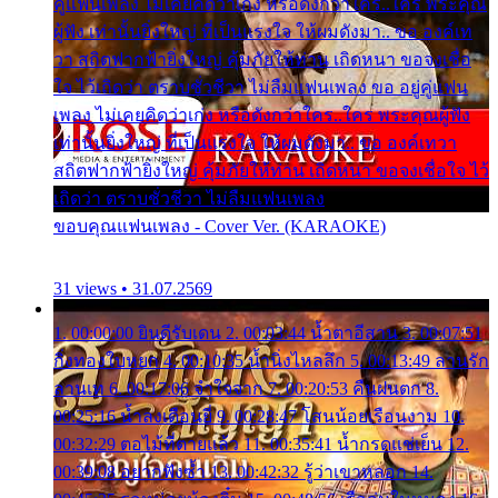
คู่แฟนเพลง ไม่เคยคิดว่าเก่ง หรือดังกว่าใคร..ใคร พระคุณ
ผู้ฟัง เท่านั้นยิ่งใหญ่ ที่เป็นแรงใจ ให้ผมดังมา.. ขอ องค์เท
วา สถิตฟากฟ้ายิ่งใหญ่ คุ้มภัยให้ท่าน เถิดหนา ขอจงเชื่อ
ใจ ไว้เถิดว่า ตราบชั่วชีวา ไม่ลืมแฟนเพลง ขอ อยู่คู่แฟน
เพลง ไม่เคยคิดว่าเก่ง หรือดังกว่าใคร..ใคร พระคุณผู้ฟัง
เท่านั้นยิ่งใหญ่ ที่เป็นแรงใจ ให้ผมดังมา.. ขอ องค์เทวา
สถิตฟากฟ้ายิ่งใหญ่ คุ้มภัยให้ท่าน เถิดหนา ขอจงเชื่อใจ ไว้
เถิดว่า ตราบชั่วชีวา ไม่ลืมแฟนเพลง
ขอบคุณแฟนเพลง - Cover Ver. (KARAOKE)
31 views • 31.07.2569
1. 00:00:00 ยินดีรับเดน 2. 00:03:44 น้ำตาอีสาน 3. 00:07:51
กิ่งทองใบหยก 4. 00:10:35 น้ำนิ่งไหลลึก 5. 00:13:49 ลานรัก
ลานเท 6. 00:17:06 จำใจจาก 7. 00:20:53 คืนฝนตก 8.
00:25:16 น้ำลงเดือนยี่ 9. 00:28:47 โสนน้อยเรือนงาม 10.
00:32:29 ตอไม้ที่ตายแล้ว 11. 00:35:41 น้ำกรดแช่เย็น 12.
00:39:08 อยากฟังซ้ำ 13. 00:42:32 รู้ว่าเขาหลอก 14.