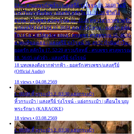
24:27 สามเณรกำพร้า - แสงสุรีย์ รุ่งโรจน์ 10. 28:08 ไม่มี
เวลาไปหาเมียน้อย - ยอดรัก สลักใจ 11. 31:29 ชีวิตไอ้
ธรรม - ศรเพชร ศรสุพรรณ 12. 35:26 ทหารอากาศขาดรัก
- แสงสุรีย์ รุ่งโรจน์ 13. 39:01 คนหัวใจโทรม - ยอดรัก สลัก
ใจ 14. 42:49 ไอ้หวังตายแน่ - ศรเพชร ศรสุพรรณ 15. 46:35
ธาตุแท้ของเธอ - แสงสุรีย์ รุ่งโรจน์ 16. 49:57 กำนันกำใน -
ยอดรัก สลักใจ 17. 52:29 สาวบริสุทธิ์ - ศรเพชร ศรสุพรรณ
18. 56:05 แต๋วจ๋า - แสงสุรีย์ รุ่งโรจน์
18 บทเพลงดังจากฟากฟ้า - ยอดรัก/ศรเพชร/แสงสุรีย์
(Official Audio)
18 views • 04.08.2569
1. 00:00 หิ้วกระเป๋า 2. 03:30 แย่งกระเป๋า
หิ้วกระเป๋า | แสงสุรีย์ รุ่งโรจน์ - แย่งกระเป๋า | เตือนใจ บุญ
พระรักษา (KARAOKE)
18 views • 03.08.2569
1. 00:00 หิ้วกระเป๋า 2. 03:30 แย่งกระเป๋า