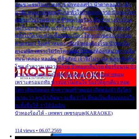
ออเซาะจนใจเบา สงสาร บัวทองเศร้า น้ำตาคลอเบ้า เฝ้า
อาลัย หนุ่มรูปหล่อหนีไกล หัวใจบัวทองระรวย บัวทองโศก
เพราะเป็นโรครักจาง ชีวิตเคว้งคว้าง เมื่อรักห่างร้างไกล
แม่ก็บอก พ่อก็สั่งจะรักใครสักครั้ง อย่าไปหวังความรวย
พลั้งไปใครจะช่วย ซื้อเปลมาไกว ให้ลูกบัวทอง เวรกรรม
ตามสนอง จึงเศร้าหมอง กลีบบัวทองต้องโรย บัวทองไม่
ตระหนัก เพราะไม่รักโคลนตม บัวทองท้องกลม เพราะลืม
ตมน้ำคลอง หลงลิ้น ที่สิ้นสัตย์ เจ้าจึงไม่ระมัด หลงกลิ่นลิ้น
โชย คำหวาน เขาวาดโรย บัวทองกลีบโรย ต้องร้อนรุม บัว
มาบานก่อนตูม ดุจไฟสุมร้อนรุมอุรา บัวทองผ่ายผอม
เพราะตรอมฤทัย ข้าวปลาไม่สนใจ ร้องไห้ลูกเดียว หยุด
โศก เสียเถิดทอง พักความเศร้าหมอง เถิดทองจ๋า ถึงใคร
เขาจะว่า ลูกเจ้าเกิดมา จะชื่อว่าไง พี่ขอเป็นเพื่อนปลอบใจ
จะตั้งชื่อให้ ว่าไอ้บังเอิญ
บัวทองร้องไห้ - เทพพร เพชรอุบล(KARAOKE)
114 views • 06.07.2569