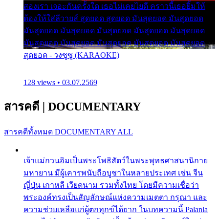
สองเรา เจอะกันครั้งใด เธอไม่เคยไยดี คราวนี้เธอยิ้มให้
ต้องให้ใส่ลีวายส์ สุดยอด สุดยอด มันสุดยอด มันสุดยอด
มันสุดยอด มันสุดยอด มันสุดยอด มันสุดยอด มันสุดยอด
มันสุดยอด มันสุดยอด มันสุดยอด มันสุดยอด มันสุดยอด
สุดยอด - วงซูซู (KARAOKE)
128 views • 03.07.2569
สารคดี
|
DOCUMENTARY
สารคดีทั้งหมด
DOCUMENTARY ALL
เจ้าแม่กวนอิมเป็นพระโพธิสัตว์ในพระพุทธศาสนานิกาย
มหายาน มีผู้เคารพนับถือบูชาในหลายประเทศ เช่น จีน
ญี่ปุ่น เกาหลี เวียดนาม รวมทั้งไทย โดยมีความเชื่อว่า
พระองค์ทรงเป็นสัญลักษณ์แห่งความเมตตา กรุณา และ
ความช่วยเหลือแก่ผู้ตกทุกข์ได้ยาก ในบทความนี้ Palanla