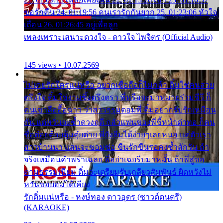
ขอรักคืน 24. 01:19:56 คนเรารักกันยาก 25. 01:23:06 หัวใจ
เถื่อน 26. 01:26:45 อยู่เพื่อลูก
เพลงเพราะเสนาะดวงใจ - ดาวใจ ไพจิตร (Official Audio)
145 views • 10.07.2569
ไม่เคยรักใครแน่หรือ อยากเชื่อถือก็ไม่กล้า ติ๋มใช่คนสวย
ตรึงใจ ติ๋มใช่งามซึ้งตรึงตรา พี่หรือจะมาหมายร่วมชีวี ก็
คนเขาลืออื้อฉาว ว่าสาวๆรุมตอมพี่ ติ๋มอยากรับรักเหมือน
กัน แต่หวั่นจะช้ำดวงฤดี กลัวแฟนของพี่ชี้หน้าด่าทอ ก็คน
ชื่อต๋อยต้อยตุ้มตุ๋ยต่าย พี่ยังลืมได้ง่ายๆเลยหนอ แค่ตัวเรา
สาวบ้านนา แสนจะซอมซ่อ ขืนรักขืนรอคงช้ำสักวัน ถ้า
จริงเหมือนคำพร่ำเฉลย พี่อย่าเฉยรีบมาหมั้น ถ้าพี่สู่ขอ
ตามธรรมเนียม ติ๋มจะเตรียมรับเกลียวสัมพันธ์ ผิดหวังไม่
หวั่นขอยอมได้เคียง
รักติ๋มแน่หรือ - หงษ์ทอง ดาวอุดร (ซาวด์ดนตรี)
(KARAOKE)