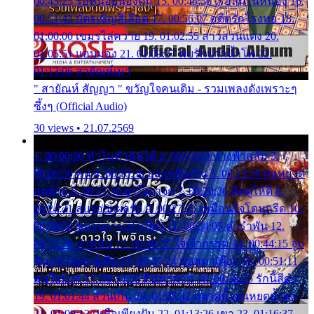
00:45:25 รอหน่อยน้องติ๋ม 15. 00:48:56 เรือล่มในหนอง 16.
00:51:43 บัตรเชิญสีเลือด 17. 00:56:07 อดีตรักโรงทอ 18.
01:00:00 เขมรไล่ควาย 19. 01:02:55 สาวสวนแตง 20.
01:05:51 แอบมอง 21. 01:09:27 พบรักปากน้ำโพ 22.
01:13:06 สายัณห์เมา
" สายัณห์ สัญญา " ขวัญใจคนเดิม - รวมเพลงดังเพราะๆ
ซึ้งๆ (Official Audio)
30 views • 21.07.2569
1. 00:00:00 ทำไมทำฉันได้ 2. 00:03:20 นางฟ้าสลัม 3.
00:06:50 คน 4. 00:10:36 บุญเหลือเกิน 5. 00:13:58 ฝนหยาด
สุดท้าย 6. 00:17:30 ยาใจยาจก 7. 00:20:30 คิดดูให้ดี 8.
00:24:21 ลบรอยแผลรัก 9. 00:27:35 เหมือนใจโดนกรีด 10.
00:30:54 ขบวนการเปาเปียว 11. 00:34:05 คำรำพัน 12.
00:37:20 ปาหนัน 13. 00:40:37 ใจเจ้ากรรม 14. 00:44:15 จูบ
ฉันแล้วจงตายเสีย 15. 00:47:24 ขอสูมาเต๊อะ 16. 00:51:11
คนใจมาร 17. 00:54:50 คืนทรมาน 18. 00:58:25 รักนี้สีดำ
19. 01:01:44 ส่วนเกิน 20. 01:05:42 หยาดน้ำฝนหยดน้ำตา
21. 01:09:13 เหลือเพียงฝัน 22. 01:13:26 เขา 23. 01:16:37