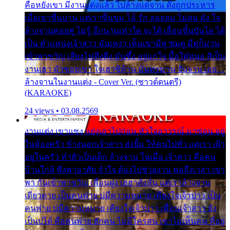
คือหยังเขา มีงานแต่งแล้ว ไปล้างแต่จาน ดั่งถูกประหาร
เมื่อเขาชื่นบาน แต่เราขื่นขม โอ้ รัก ลอยลม ไม่สม ดัง ใจ
ล้างจานคอยคู่ ไม่รู้ อีกนานเท่าใด จะได้ เลื่อนขั้นบันได ได้
เป็น ตำแหน่งเจ้าสาว มันเหงา เห็นเขามีคู่ ซมดู มีคู่ก็ม่วน
เข้าพาขวัญ เสียงโห่ตึงตึง มันซึ้ง อยู่แก่ใจ มื้อใด๋หนอ สิเป็น
งานเฮา มัวซอยเขา ใจเฮาซิด้าน มันทรมาน จับจาน เอย…
ล้างจานในงานแต่ง - Cover Ver. (ซาวด์ดนตรี)
(KARAOKE)
24 views • 03.08.2569
งานแต่ง เขาแซง แย่งเอาไปก่อน หัวใจอาวรณ์ มาซ่อน อยู่
ในห้องครัว ข้างนอกเจ้าสาว ส่งยิ้ม ให้คนไปทั่ว แต่เรา เฝ้า
อยู่ในครัว ทำตัวเป็นเด็ก ล้างจาน ในเมื่อ เจ้าสาว คือคน
บ้านใกล้ พึ่งพาอาศัย จำใจ ต้องไปช่วยงาน พอถึงเวลา เขา
พา กันเข้าพาขวัญ เพื่อนฝูง เฮฮาดังลั่น แต่เราล้างจาน
เดียวดาย เป็นคนพ่าย บ่มีความหมาย เคียงใจเจ้าบ่าว เป็น
คนพ่าย บ่มีความหมาย เคียงใจเจ้าบ่าว เพื่อนเจ้าสาว ยัง
เป็นบ่ได้ คือคนพ่าย ฮักคน ไม่มีใครสน เขาไม่เห็นคน ที่อยู่