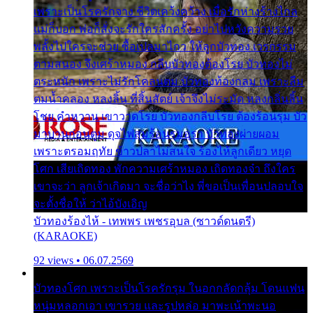
เพราะเป็นโรครักจาง ชีวิตเคว้งคว้าง เมื่อรักห่างร้างไกล
แม่ก็บอก พ่อก็สั่งจะรักใครสักครั้ง อย่าไปหวังความรวย
พลั้งไปใครจะช่วย ซื้อเปลมาไกว ให้ลูกบัวทอง เวรกรรม
ตามสนอง จึงเศร้าหมอง กลีบบัวทองต้องโรย บัวทองไม่
ตระหนัก เพราะไม่รักโคลนตม บัวทองท้องกลม เพราะลืม
ตมน้ำคลอง หลงลิ้น ที่สิ้นสัตย์ เจ้าจึงไม่ระมัด หลงกลิ่นลิ้น
โชย คำหวาน เขาวาดโรย บัวทองกลีบโรย ต้องร้อนรุม บัว
มาบานก่อนตูม ดุจไฟสุมร้อนรุมอุรา บัวทองผ่ายผอม
เพราะตรอมฤทัย ข้าวปลาไม่สนใจ ร้องไห้ลูกเดียว หยุด
โศก เสียเถิดทอง พักความเศร้าหมอง เถิดทองจ๋า ถึงใคร
เขาจะว่า ลูกเจ้าเกิดมา จะชื่อว่าไง พี่ขอเป็นเพื่อนปลอบใจ
จะตั้งชื่อให้ ว่าไอ้บังเอิญ
บัวทองร้องไห้ - เทพพร เพชรอุบล (ซาวด์ดนตรี)
(KARAOKE)
92 views • 06.07.2569
บัวทองโศก เพราะเป็นโรครักรุม ในอกกลัดกลุ้ม โดนแฟน
หนุ่มหลอกเอา เขารวย และรูปหล่อ มาพะเน้าพะนอ