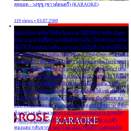
สุดยอด - วงซูซู (ซาวด์ดนตรี) (KARAOKE)
119 views • 03.07.2569
พ่อส่งเงินสามพัน ให้ฉันเรียนราม ได้อีกสักสามพัน ฉันคง
บ๊าย บาย จะไปซื้อกางเกงยีนส์ ลีวายส์มาใส่ เพราะเราเป็น
เด็กใต้ ลีวายส์อย่างเดียว อยากจะโชว์ถึงหิวโซ เด็กใต้ก็ไม่
หวั่น ตกตัวละหลายพัน กัดฟันซื้อมา ให้เด็กเทพเหลียวมอง
และต้องรู้ว่า เด็กใต้ไม่ธรรมดา แต่สุดยอด เดินโยกย้ายเย
ยวน กวนโอ๊ยพอได้ เพราะว่านุ่งลีวายส์ ตัวใหม่ใส่มา เดิน
เข้ามหาลัย จิ๊กโก๊มองหน้า ท่าจะมีปัญหา ไม่พอใจ ได้เป็น
เรื่องแน่นอน แต่ฉันไม่หวั่น เลยแหลงใต้ถามมัน ว่ามัน
พรั่นพรือ มันตอบว่าไม่พรื่อ เปลี่ยนเป็นยิ้มให้ เจอะเด็กใต้
ด้วยกัน ก็เลยรอด สุดยอด สุดยอด สุดยอด มันสุดยอด สุด
ยอด สุดยอด สุดยอด มันสุดยอด แอบหลงรักสาวราม ที่พัก
ห้องเช่า เธอผิวขาวผมยาว ปากแดงแหลงกลาง ถูกสเป็ก
จริงเธอ อยู่ห้องข้างข้าง อยากเข้าไปแหลงกลาง กลัว
ทองแดง กลับจากรามมาเจอ เธอมาซื้อข้าว แต่ก่อนนั้น