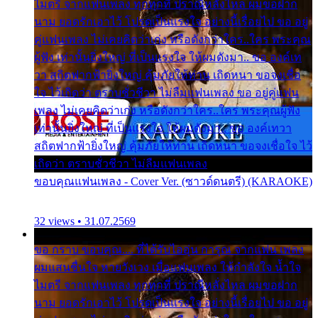
ไมตรี จากแฟนเพลง ทุกทุกที่ ปราณีหลั่งไหล ผมขอฝาก
นาม ยอดรักเอาไว้ โปรดเป็นแรงใจ อย่างนี้เรื่อยไป ขอ อยู่
คู่แฟนเพลง ไม่เคยคิดว่าเก่ง หรือดังกว่าใคร..ใคร พระคุณ
ผู้ฟัง เท่านั้นยิ่งใหญ่ ที่เป็นแรงใจ ให้ผมดังมา.. ขอ องค์เท
วา สถิตฟากฟ้ายิ่งใหญ่ คุ้มภัยให้ท่าน เถิดหนา ขอจงเชื่อ
ใจ ไว้เถิดว่า ตราบชั่วชีวา ไม่ลืมแฟนเพลง ขอ อยู่คู่แฟน
เพลง ไม่เคยคิดว่าเก่ง หรือดังกว่าใคร..ใคร พระคุณผู้ฟัง
เท่านั้นยิ่งใหญ่ ที่เป็นแรงใจ ให้ผมดังมา.. ขอ องค์เทวา
สถิตฟากฟ้ายิ่งใหญ่ คุ้มภัยให้ท่าน เถิดหนา ขอจงเชื่อใจ ไว้
เถิดว่า ตราบชั่วชีวา ไม่ลืมแฟนเพลง
ขอบคุณแฟนเพลง - Cover Ver. (ซาวด์ดนตรี) (KARAOKE)
32 views • 31.07.2569
ขอ กราบ ขอบคุณ.... ที่ได้รับไออุ่น การุณ จากแฟน เพลง
ผมแสนชื่นใจ หายวังเวง เมื่อแฟนเพลง ให้กำลังใจ น้ำใจ
ไมตรี จากแฟนเพลง ทุกทุกที่ ปราณีหลั่งไหล ผมขอฝาก
นาม ยอดรักเอาไว้ โปรดเป็นแรงใจ อย่างนี้เรื่อยไป ขอ อยู่