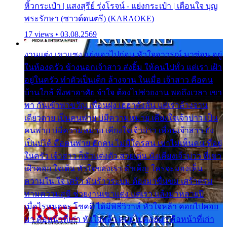
หิ้วกระเป๋า | แสงสุรีย์ รุ่งโรจน์ - แย่งกระเป๋า | เตือนใจ บุญ
พระรักษา (ซาวด์ดนตรี) (KARAOKE)
17 views • 03.08.2569
งานแต่ง เขาแซง แย่งเอาไปก่อน หัวใจอาวรณ์ มาซ่อน อยู่
ในห้องครัว ข้างนอกเจ้าสาว ส่งยิ้ม ให้คนไปทั่ว แต่เรา เฝ้า
อยู่ในครัว ทำตัวเป็นเด็ก ล้างจาน ในเมื่อ เจ้าสาว คือคน
บ้านใกล้ พึ่งพาอาศัย จำใจ ต้องไปช่วยงาน พอถึงเวลา เขา
พา กันเข้าพาขวัญ เพื่อนฝูง เฮฮาดังลั่น แต่เราล้างจาน
เดียวดาย เป็นคนพ่าย บ่มีความหมาย เคียงใจเจ้าบ่าว เป็น
คนพ่าย บ่มีความหมาย เคียงใจเจ้าบ่าว เพื่อนเจ้าสาว ยัง
เป็นบ่ได้ คือคนพ่าย ฮักคน ไม่มีใครสน เขาไม่เห็นคน ที่อยู่
ในครัว เจ้าสาว ก็มัวแต่งตัว สวยเด่น นั่งเคียงเจ้าบ่าว ที่เขา
เฝ้าคอย ใจเต้น หัวใจของเรา ลำเค็ญ ใครจะมองเห็น
ความใน ใจ เศร้า มันร้าวระบม ต้องมาขื่นขม เศร้าตรม
ท่ามความสุขี ช่วยงานเขาแต่ง แต่เรา แล้งมาหลายปี
เมื่อไรหนอจะ โชคดี ได้มีพิธีวิวาห์ หัวใจหล้า คอยไปคอย
มา คือหน้าที่เก่า หัวใจหล้า คอยไปคอยมา คือหน้าที่เก่า