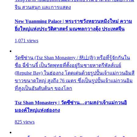
จีน สวนสนุก และการแสดง
New Yuanming Palace | พระราชวังหยวนหมิงใหม่ ความ
ยิ่งใหญ่แห่งประวัติศาสตร์ มณฑลกวางตุ้ง ประเทศจีน
1,071 views
วัดซีซ่าน (Tsz Shan Monastery / 慈山寺) หรือที่รู้จักกันใน
ชื่อ ฉี่ซ้านจี๋ เป็นวัดพุทธที่ตั้งอยู่ริมชายหาดรีพัลส์เบย์
(Repulse Bay) ในฮ่องกง โดดเด่นด้วยรูปปั้นเจ้าแม่กวนอิมสี
ขาวขนาดใหญ่ สูงถึง 76 เมตร ซึ่งเป็นรูปปั้นเจ้าแม่กวนอิม
ที่สูงเป็นอันดับต้นๆ ของโลก
Tsz Shan Monastery | วัดซีซ่าน…งามสง่าเจ้าแม่กวนอิ
มองค์ใหญ่แห่งฮ่องกง
825 views