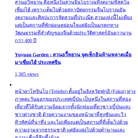
สวนอวี้หยวน คือหนึ่งในสวนจีนโบราณที่งดงามที่สุดใน
เซี่ยงไฮ้ เพราะเต็มไปด้วยสถาปัตยกรรมจีนโบราณอัน
งดงามและศิลปะการจัดสวนที่ประณีต สวนแห่งนี้ไม่เพียง
แต่เป็นสถานที่พักผ่อนหย่อนใจแต่ยังเป็นมรดกทาง
วัฒนธรรมที่สำคัญของจีนด้วยประวัติศาสตร์อันยาวนาน
กว่า 400 ปี
Yuyuan Garden : สวนอวี้หยวน จุดเช็กอินห้ามพลาดเมื่อ
มาเซี่ยงไฮ้ ประเทศจีน
1,305 views
หน้าผาโทจินโบ (Tojinbo) ตั้งอยู่ในจังหวัดฟุกุอิ (Fukui) ทาง
ภาคตะวันออกของประเทศญี่ปุ่น เป็นหนึ่งในสถานที่ท่อง
เที่ยวที่ได้รับความนิยมจากทั้งนักท่องเที่ยวชาวญี่ปุ่นและ
ชาวต่างชาติ ด้วยความงามของหน้าผาที่สูงชันและวิว
ทิวทัศน์ที่น่าทึ่ง และไม่เพียงแต่เป็นสถานที่ที่เต็มไปด้วย
ความงามจากธรรมชาติ แต่ยังแฝงไปด้วยตำนานและ
ความเชื่อที่ลึกซึ้งด้วย