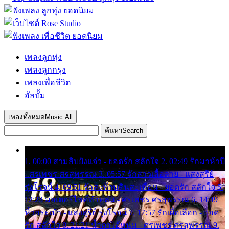
เพลงลูกทุ่ง
เพลงลูกกรุง
เพลงเพื่อชีวิต
อัลบั้ม
เพลงทั้งหมด
Music All
ค้นหา
Search
1. 00:00 สามสิบยังแจ๋ว - ยอดรัก สลักใจ 2. 02:49 รักมาห้าปี
- ศรเพชร ศรสุพรรณ 3. 05:57 รักสาวเสื้อลาย - แสงสุรีย์
รุ่งโรจน์ 4. 09:51 รักสะท้านดินสะเทือน - ยอดรัก สลักใจ 5.
12:23 มอเตอร์ไซค์ทำหล่น - ศรเพชร ศรสุพรรณ 6. 14:49
หิ้วกระเป๋า - แสงสุรีย์ รุ่งโรจน์ 7. 17:57 รักเผื่อเลือก - ยอด
รัก สลักใจ 8. 21:21 น้ำตาไอ้หนุ่ม - ศรเพชร ศรสุพรรณ 9.