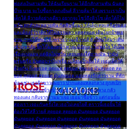
พ่อส่งเงินสามพัน ให้ฉันเรียนราม ได้อีกสักสามพัน ฉันคง
บ๊าย บาย จะไปซื้อกางเกงยีนส์ ลีวายส์มาใส่ เพราะเราเป็น
เด็กใต้ ลีวายส์อย่างเดียว อยากจะโชว์ถึงหิวโซ เด็กใต้ก็ไม่
หวั่น ตกตัวละหลายพัน กัดฟันซื้อมา ให้เด็กเทพเหลียวมอง
และต้องรู้ว่า เด็กใต้ไม่ธรรมดา แต่สุดยอด เดินโยกย้ายเย
ยวน กวนโอ๊ยพอได้ เพราะว่านุ่งลีวายส์ ตัวใหม่ใส่มา เดิน
เข้ามหาลัย จิ๊กโก๊มองหน้า ท่าจะมีปัญหา ไม่พอใจ ได้เป็น
เรื่องแน่นอน แต่ฉันไม่หวั่น เลยแหลงใต้ถามมัน ว่ามัน
พรั่นพรือ มันตอบว่าไม่พรื่อ เปลี่ยนเป็นยิ้มให้ เจอะเด็กใต้
ด้วยกัน ก็เลยรอด สุดยอด สุดยอด สุดยอด มันสุดยอด สุด
ยอด สุดยอด สุดยอด มันสุดยอด แอบหลงรักสาวราม ที่พัก
ห้องเช่า เธอผิวขาวผมยาว ปากแดงแหลงกลาง ถูกสเป็ก
จริงเธอ อยู่ห้องข้างข้าง อยากเข้าไปแหลงกลาง กลัว
ทองแดง กลับจากรามมาเจอ เธอมาซื้อข้าว แต่ก่อนนั้น
สองเรา เจอะกันครั้งใด เธอไม่เคยไยดี คราวนี้เธอยิ้มให้
ต้องให้ใส่ลีวายส์ สุดยอด สุดยอด มันสุดยอด มันสุดยอด
มันสุดยอด มันสุดยอด มันสุดยอด มันสุดยอด มันสุดยอด
มันสุดยอด มันสุดยอด มันสุดยอด มันสุดยอด มันสุดยอด