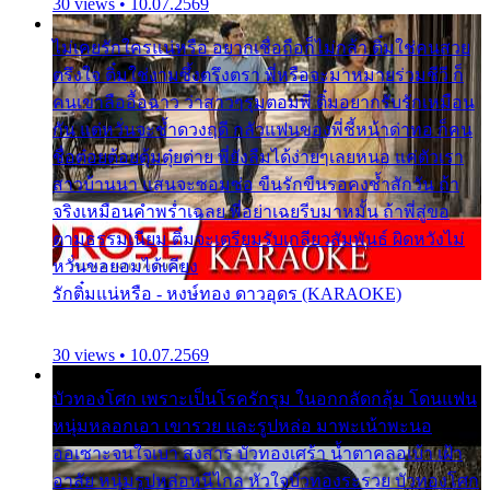
30 views • 10.07.2569
ไม่เคยรักใครแน่หรือ อยากเชื่อถือก็ไม่กล้า ติ๋มใช่คนสวย
ตรึงใจ ติ๋มใช่งามซึ้งตรึงตรา พี่หรือจะมาหมายร่วมชีวี ก็
คนเขาลืออื้อฉาว ว่าสาวๆรุมตอมพี่ ติ๋มอยากรับรักเหมือน
กัน แต่หวั่นจะช้ำดวงฤดี กลัวแฟนของพี่ชี้หน้าด่าทอ ก็คน
ชื่อต๋อยต้อยตุ้มตุ๋ยต่าย พี่ยังลืมได้ง่ายๆเลยหนอ แค่ตัวเรา
สาวบ้านนา แสนจะซอมซ่อ ขืนรักขืนรอคงช้ำสักวัน ถ้า
จริงเหมือนคำพร่ำเฉลย พี่อย่าเฉยรีบมาหมั้น ถ้าพี่สู่ขอ
ตามธรรมเนียม ติ๋มจะเตรียมรับเกลียวสัมพันธ์ ผิดหวังไม่
หวั่นขอยอมได้เคียง
รักติ๋มแน่หรือ - หงษ์ทอง ดาวอุดร (KARAOKE)
30 views • 10.07.2569
บัวทองโศก เพราะเป็นโรครักรุม ในอกกลัดกลุ้ม โดนแฟน
หนุ่มหลอกเอา เขารวย และรูปหล่อ มาพะเน้าพะนอ
ออเซาะจนใจเบา สงสาร บัวทองเศร้า น้ำตาคลอเบ้า เฝ้า
อาลัย หนุ่มรูปหล่อหนีไกล หัวใจบัวทองระรวย บัวทองโศก