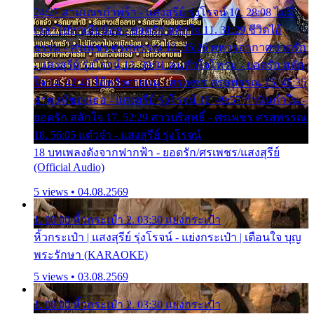
24:27 สามเณรกำพร้า - แสงสุรีย์ รุ่งโรจน์ 10. 28:08 ไม่มี
เวลาไปหาเมียน้อย - ยอดรัก สลักใจ 11. 31:29 ชีวิตไอ้
ธรรม - ศรเพชร ศรสุพรรณ 12. 35:26 ทหารอากาศขาดรัก
- แสงสุรีย์ รุ่งโรจน์ 13. 39:01 คนหัวใจโทรม - ยอดรัก สลัก
ใจ 14. 42:49 ไอ้หวังตายแน่ - ศรเพชร ศรสุพรรณ 15. 46:35
ธาตุแท้ของเธอ - แสงสุรีย์ รุ่งโรจน์ 16. 49:57 กำนันกำใน -
ยอดรัก สลักใจ 17. 52:29 สาวบริสุทธิ์ - ศรเพชร ศรสุพรรณ
18. 56:05 แต๋วจ๋า - แสงสุรีย์ รุ่งโรจน์
18 บทเพลงดังจากฟากฟ้า - ยอดรัก/ศรเพชร/แสงสุรีย์
(Official Audio)
5 views • 04.08.2569
1. 00:00 หิ้วกระเป๋า 2. 03:30 แย่งกระเป๋า
หิ้วกระเป๋า | แสงสุรีย์ รุ่งโรจน์ - แย่งกระเป๋า | เตือนใจ บุญ
พระรักษา (KARAOKE)
5 views • 03.08.2569
1. 00:00 หิ้วกระเป๋า 2. 03:30 แย่งกระเป๋า