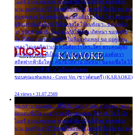
ไมตรี จากแฟนเพลง ทุกทุกที่ ปราณีหลั่งไหล ผมขอฝาก
นาม ยอดรักเอาไว้ โปรดเป็นแรงใจ อย่างนี้เรื่อยไป ขอ อยู่
คู่แฟนเพลง ไม่เคยคิดว่าเก่ง หรือดังกว่าใคร..ใคร พระคุณ
ผู้ฟัง เท่านั้นยิ่งใหญ่ ที่เป็นแรงใจ ให้ผมดังมา.. ขอ องค์เท
วา สถิตฟากฟ้ายิ่งใหญ่ คุ้มภัยให้ท่าน เถิดหนา ขอจงเชื่อ
ใจ ไว้เถิดว่า ตราบชั่วชีวา ไม่ลืมแฟนเพลง ขอ อยู่คู่แฟน
เพลง ไม่เคยคิดว่าเก่ง หรือดังกว่าใคร..ใคร พระคุณผู้ฟัง
เท่านั้นยิ่งใหญ่ ที่เป็นแรงใจ ให้ผมดังมา.. ขอ องค์เทวา
สถิตฟากฟ้ายิ่งใหญ่ คุ้มภัยให้ท่าน เถิดหนา ขอจงเชื่อใจ ไว้
เถิดว่า ตราบชั่วชีวา ไม่ลืมแฟนเพลง
ขอบคุณแฟนเพลง - Cover Ver. (ซาวด์ดนตรี) (KARAOKE)
24 views • 31.07.2569
ขอ กราบ ขอบคุณ.... ที่ได้รับไออุ่น การุณ จากแฟน เพลง
ผมแสนชื่นใจ หายวังเวง เมื่อแฟนเพลง ให้กำลังใจ น้ำใจ
ไมตรี จากแฟนเพลง ทุกทุกที่ ปราณีหลั่งไหล ผมขอฝาก
นาม ยอดรักเอาไว้ โปรดเป็นแรงใจ อย่างนี้เรื่อยไป ขอ อยู่