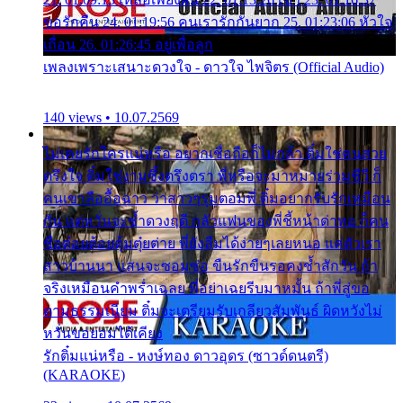
ขอรักคืน 24. 01:19:56 คนเรารักกันยาก 25. 01:23:06 หัวใจ
เถื่อน 26. 01:26:45 อยู่เพื่อลูก
เพลงเพราะเสนาะดวงใจ - ดาวใจ ไพจิตร (Official Audio)
140 views • 10.07.2569
ไม่เคยรักใครแน่หรือ อยากเชื่อถือก็ไม่กล้า ติ๋มใช่คนสวย
ตรึงใจ ติ๋มใช่งามซึ้งตรึงตรา พี่หรือจะมาหมายร่วมชีวี ก็
คนเขาลืออื้อฉาว ว่าสาวๆรุมตอมพี่ ติ๋มอยากรับรักเหมือน
กัน แต่หวั่นจะช้ำดวงฤดี กลัวแฟนของพี่ชี้หน้าด่าทอ ก็คน
ชื่อต๋อยต้อยตุ้มตุ๋ยต่าย พี่ยังลืมได้ง่ายๆเลยหนอ แค่ตัวเรา
สาวบ้านนา แสนจะซอมซ่อ ขืนรักขืนรอคงช้ำสักวัน ถ้า
จริงเหมือนคำพร่ำเฉลย พี่อย่าเฉยรีบมาหมั้น ถ้าพี่สู่ขอ
ตามธรรมเนียม ติ๋มจะเตรียมรับเกลียวสัมพันธ์ ผิดหวังไม่
หวั่นขอยอมได้เคียง
รักติ๋มแน่หรือ - หงษ์ทอง ดาวอุดร (ซาวด์ดนตรี)
(KARAOKE)