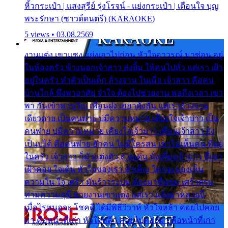
หิ้วกระเป๋า | แสงสุรีย์ รุ่งโรจน์ - แย่งกระเป๋า | เตือนใจ บุญ
พระรักษา (ซาวด์ดนตรี) (KARAOKE)
5 views • 03.08.2569
งานแต่ง เขาแซง แย่งเอาไปก่อน หัวใจอาวรณ์ มาซ่อน อยู่
ในห้องครัว ข้างนอกเจ้าสาว ส่งยิ้ม ให้คนไปทั่ว แต่เรา เฝ้า
อยู่ในครัว ทำตัวเป็นเด็ก ล้างจาน ในเมื่อ เจ้าสาว คือคน
บ้านใกล้ พึ่งพาอาศัย จำใจ ต้องไปช่วยงาน พอถึงเวลา เขา
พา กันเข้าพาขวัญ เพื่อนฝูง เฮฮาดังลั่น แต่เราล้างจาน
เดียวดาย เป็นคนพ่าย บ่มีความหมาย เคียงใจเจ้าบ่าว เป็น
คนพ่าย บ่มีความหมาย เคียงใจเจ้าบ่าว เพื่อนเจ้าสาว ยัง
เป็นบ่ได้ คือคนพ่าย ฮักคน ไม่มีใครสน เขาไม่เห็นคน ที่อยู่
ในครัว เจ้าสาว ก็มัวแต่งตัว สวยเด่น นั่งเคียงเจ้าบ่าว ที่เขา
เฝ้าคอย ใจเต้น หัวใจของเรา ลำเค็ญ ใครจะมองเห็น
ความใน ใจ เศร้า มันร้าวระบม ต้องมาขื่นขม เศร้าตรม
ท่ามความสุขี ช่วยงานเขาแต่ง แต่เรา แล้งมาหลายปี
เมื่อไรหนอจะ โชคดี ได้มีพิธีวิวาห์ หัวใจหล้า คอยไปคอย
มา คือหน้าที่เก่า หัวใจหล้า คอยไปคอยมา คือหน้าที่เก่า