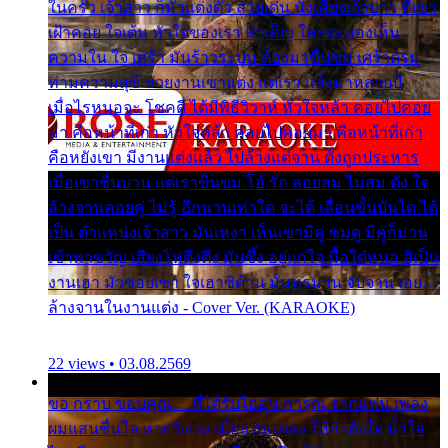
ในครัว เจ้าสาว ก็มัวแต่งตัว สวยเด่น นั่งเคียงเจ้าบ่าว ที่เขา
เฝ้าคอย ใจเต้น หัวใจของเรา ลำเค็ญ ใครจะมองเห็น
ความใน ใจ เศร้า มันร้าวระบม ต้องมาขื่นขม เศร้าตรม
ท่ามความสุขี ช่วยงานเขาแต่ง แต่เรา แล้งมาหลายปี
เมื่อไรหนอจะ โชคดี ได้มีพิธีวิวาห์ หัวใจหล้า คอยไปคอย
มา คือหน้าที่เก่า หัวใจหล้า คอยไปคอยมา คือหน้าที่เก่า
คือหยังเขา มีงานแต่งแล้ว ไปล้างแต่จาน ดั่งถูกประหาร
เมื่อเขาชื่นบาน แต่เราขื่นขม โอ้ รัก ลอยลม ไม่สม ดัง ใจ
ล้างจานคอยคู่ ไม่รู้ อีกนานเท่าใด จะได้ เลื่อนขั้นบันได ได้
เป็น ตำแหน่งเจ้าสาว มันเหงา เห็นเขามีคู่ ซมดู มีคู่ก็ม่วน
เข้าพาขวัญ เสียงโห่ตึงตึง มันซึ้ง อยู่แก่ใจ มื้อใด๋หนอ สิเป็น
งานเฮา มัวซอยเขา ใจเฮาซิด้าน มันทรมาน จับจาน เอย…
ล้างจานในงานแต่ง - Cover Ver. (KARAOKE)
22 views • 03.08.2569
ขอ กราบ ขอบคุณ.... ที่ได้รับไออุ่น การุณ จากแฟน เพลง
ผมแสนชื่นใจ หายวังเวง เมื่อแฟนเพลง ให้กำลังใจ น้ำใจ