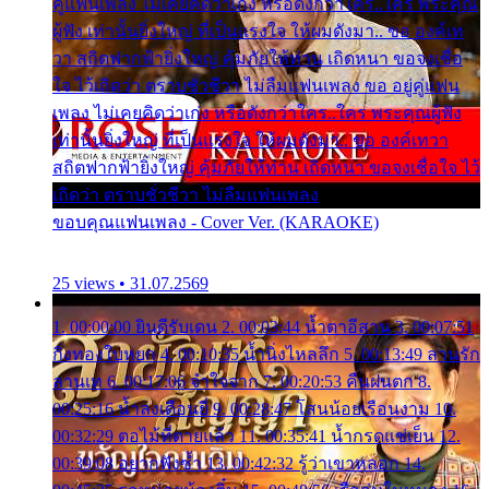
คู่แฟนเพลง ไม่เคยคิดว่าเก่ง หรือดังกว่าใคร..ใคร พระคุณ
ผู้ฟัง เท่านั้นยิ่งใหญ่ ที่เป็นแรงใจ ให้ผมดังมา.. ขอ องค์เท
วา สถิตฟากฟ้ายิ่งใหญ่ คุ้มภัยให้ท่าน เถิดหนา ขอจงเชื่อ
ใจ ไว้เถิดว่า ตราบชั่วชีวา ไม่ลืมแฟนเพลง ขอ อยู่คู่แฟน
เพลง ไม่เคยคิดว่าเก่ง หรือดังกว่าใคร..ใคร พระคุณผู้ฟัง
เท่านั้นยิ่งใหญ่ ที่เป็นแรงใจ ให้ผมดังมา.. ขอ องค์เทวา
สถิตฟากฟ้ายิ่งใหญ่ คุ้มภัยให้ท่าน เถิดหนา ขอจงเชื่อใจ ไว้
เถิดว่า ตราบชั่วชีวา ไม่ลืมแฟนเพลง
ขอบคุณแฟนเพลง - Cover Ver. (KARAOKE)
25 views • 31.07.2569
1. 00:00:00 ยินดีรับเดน 2. 00:03:44 น้ำตาอีสาน 3. 00:07:51
กิ่งทองใบหยก 4. 00:10:35 น้ำนิ่งไหลลึก 5. 00:13:49 ลานรัก
ลานเท 6. 00:17:06 จำใจจาก 7. 00:20:53 คืนฝนตก 8.
00:25:16 น้ำลงเดือนยี่ 9. 00:28:47 โสนน้อยเรือนงาม 10.
00:32:29 ตอไม้ที่ตายแล้ว 11. 00:35:41 น้ำกรดแช่เย็น 12.
00:39:08 อยากฟังซ้ำ 13. 00:42:32 รู้ว่าเขาหลอก 14.