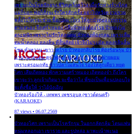
เพราะเป็นโรครักจาง ชีวิตเคว้งคว้าง เมื่อรักห่างร้างไกล
แม่ก็บอก พ่อก็สั่งจะรักใครสักครั้ง อย่าไปหวังความรวย
พลั้งไปใครจะช่วย ซื้อเปลมาไกว ให้ลูกบัวทอง เวรกรรม
ตามสนอง จึงเศร้าหมอง กลีบบัวทองต้องโรย บัวทองไม่
ตระหนัก เพราะไม่รักโคลนตม บัวทองท้องกลม เพราะลืม
ตมน้ำคลอง หลงลิ้น ที่สิ้นสัตย์ เจ้าจึงไม่ระมัด หลงกลิ่นลิ้น
โชย คำหวาน เขาวาดโรย บัวทองกลีบโรย ต้องร้อนรุม บัว
มาบานก่อนตูม ดุจไฟสุมร้อนรุมอุรา บัวทองผ่ายผอม
เพราะตรอมฤทัย ข้าวปลาไม่สนใจ ร้องไห้ลูกเดียว หยุด
โศก เสียเถิดทอง พักความเศร้าหมอง เถิดทองจ๋า ถึงใคร
เขาจะว่า ลูกเจ้าเกิดมา จะชื่อว่าไง พี่ขอเป็นเพื่อนปลอบใจ
จะตั้งชื่อให้ ว่าไอ้บังเอิญ
บัวทองร้องไห้ - เทพพร เพชรอุบล (ซาวด์ดนตรี)
(KARAOKE)
87 views • 06.07.2569
บัวทองโศก เพราะเป็นโรครักรุม ในอกกลัดกลุ้ม โดนแฟน
หนุ่มหลอกเอา เขารวย และรูปหล่อ มาพะเน้าพะนอ