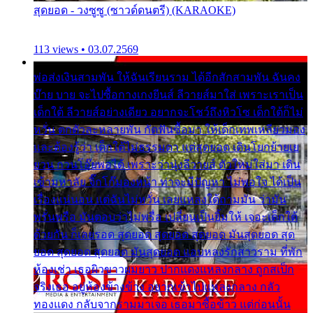
สุดยอด - วงซูซู (ซาวด์ดนตรี) (KARAOKE)
113 views • 03.07.2569
พ่อส่งเงินสามพัน ให้ฉันเรียนราม ได้อีกสักสามพัน ฉันคง
บ๊าย บาย จะไปซื้อกางเกงยีนส์ ลีวายส์มาใส่ เพราะเราเป็น
เด็กใต้ ลีวายส์อย่างเดียว อยากจะโชว์ถึงหิวโซ เด็กใต้ก็ไม่
หวั่น ตกตัวละหลายพัน กัดฟันซื้อมา ให้เด็กเทพเหลียวมอง
และต้องรู้ว่า เด็กใต้ไม่ธรรมดา แต่สุดยอด เดินโยกย้ายเย
ยวน กวนโอ๊ยพอได้ เพราะว่านุ่งลีวายส์ ตัวใหม่ใส่มา เดิน
เข้ามหาลัย จิ๊กโก๊มองหน้า ท่าจะมีปัญหา ไม่พอใจ ได้เป็น
เรื่องแน่นอน แต่ฉันไม่หวั่น เลยแหลงใต้ถามมัน ว่ามัน
พรั่นพรือ มันตอบว่าไม่พรื่อ เปลี่ยนเป็นยิ้มให้ เจอะเด็กใต้
ด้วยกัน ก็เลยรอด สุดยอด สุดยอด สุดยอด มันสุดยอด สุด
ยอด สุดยอด สุดยอด มันสุดยอด แอบหลงรักสาวราม ที่พัก
ห้องเช่า เธอผิวขาวผมยาว ปากแดงแหลงกลาง ถูกสเป็ก
จริงเธอ อยู่ห้องข้างข้าง อยากเข้าไปแหลงกลาง กลัว
ทองแดง กลับจากรามมาเจอ เธอมาซื้อข้าว แต่ก่อนนั้น