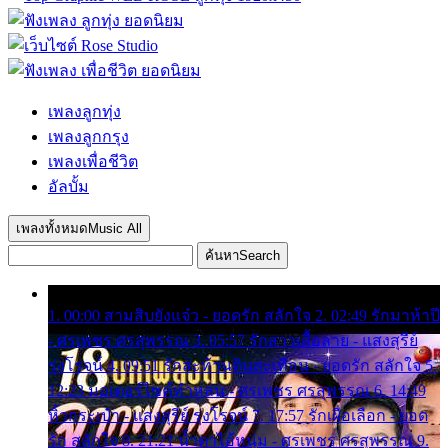
เพลงลูกทุ่ง
เพลงลูกกรุง
เพลงเพื่อชีวิต
อัลบั้ม
เพลงทั้งหมด
Music All
ค้นหา
Search
1. 00:00 สามสิบยังแจ๋ว - ยอดรัก สลักใจ 2. 02:49 รักมาห้าปี
- ศรเพชร ศรสุพรรณ 3. 05:57 รักสาวเสื้อลาย - แสงสุรีย์
รุ่งโรจน์ 4. 09:51 รักสะท้านดินสะเทือน - ยอดรัก สลักใจ 5.
12:23 มอเตอร์ไซค์ทำหล่น - ศรเพชร ศรสุพรรณ 6. 14:49
หิ้วกระเป๋า - แสงสุรีย์ รุ่งโรจน์ 7. 17:57 รักเผื่อเลือก - ยอด
รัก สลักใจ 8. 21:21 น้ำตาไอ้หนุ่ม - ศรเพชร ศรสุพรรณ 9.