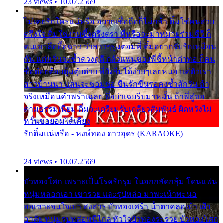
23 views • 10.07.2569
ไม่เคยรักใครแน่หรือ อยากเชื่อถือก็ไม่กล้า ติ๋มใช่คนสวย
ตรึงใจ ติ๋มใช่งามซึ้งตรึงตรา พี่หรือจะมาหมายร่วมชีวี ก็
คนเขาลืออื้อฉาว ว่าสาวๆรุมตอมพี่ ติ๋มอยากรับรักเหมือน
กัน แต่หวั่นจะช้ำดวงฤดี กลัวแฟนของพี่ชี้หน้าด่าทอ ก็คน
ชื่อต๋อยต้อยตุ้มตุ๋ยต่าย พี่ยังลืมได้ง่ายๆเลยหนอ แค่ตัวเรา
สาวบ้านนา แสนจะซอมซ่อ ขืนรักขืนรอคงช้ำสักวัน ถ้า
จริงเหมือนคำพร่ำเฉลย พี่อย่าเฉยรีบมาหมั้น ถ้าพี่สู่ขอ
ตามธรรมเนียม ติ๋มจะเตรียมรับเกลียวสัมพันธ์ ผิดหวังไม่
หวั่นขอยอมได้เคียง
รักติ๋มแน่หรือ - หงษ์ทอง ดาวอุดร (KARAOKE)
24 views • 10.07.2569
บัวทองโศก เพราะเป็นโรครักรุม ในอกกลัดกลุ้ม โดนแฟน
หนุ่มหลอกเอา เขารวย และรูปหล่อ มาพะเน้าพะนอ
ออเซาะจนใจเบา สงสาร บัวทองเศร้า น้ำตาคลอเบ้า เฝ้า
อาลัย หนุ่มรูปหล่อหนีไกล หัวใจบัวทองระรวย บัวทองโศก