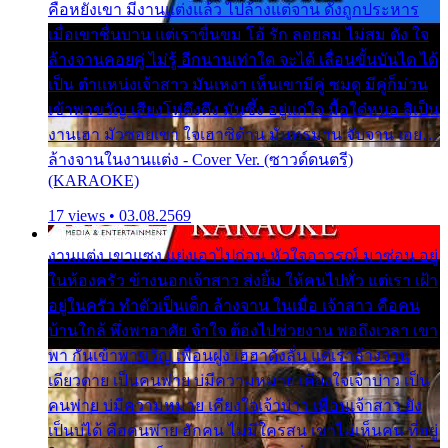
คือหยังเขา มีงานแต่งแล้ว ไปล้างแต่จาน ดั่งถูกประหาร
เมื่อเขาชื่นบาน แต่เราขื่นขม โอ้ รัก ลอยลม ไม่สม ดัง ใจ
ล้างจานคอยคู่ ไม่รู้ อีกนานเท่าใด จะได้ เลื่อนขั้นบันได ได้
เป็น ตำแหน่งเจ้าสาว มันเหงา เห็นเขามีคู่ ซมดู มีคู่ก็ม่วน
เข้าพาขวัญ เสียงโห่ตึงตึง มันซึ้ง อยู่แก่ใจ มื้อใด๋หนอ สิเป็น
งานเฮา มัวซอยเขา ใจเฮาซิด้าน มันทรมาน จับจาน เอย…
ล้างจานในงานแต่ง - Cover Ver. (ซาวด์ดนตรี)
(KARAOKE)
17 views • 03.08.2569
งานแต่ง เขาแซง แย่งเอาไปก่อน หัวใจอาวรณ์ มาซ่อน อยู่
ในห้องครัว ข้างนอกเจ้าสาว ส่งยิ้ม ให้คนไปทั่ว แต่เรา เฝ้า
อยู่ในครัว ทำตัวเป็นเด็ก ล้างจาน ในเมื่อ เจ้าสาว คือคน
บ้านใกล้ พึ่งพาอาศัย จำใจ ต้องไปช่วยงาน พอถึงเวลา เขา
พา กันเข้าพาขวัญ เพื่อนฝูง เฮฮาดังลั่น แต่เราล้างจาน
เดียวดาย เป็นคนพ่าย บ่มีความหมาย เคียงใจเจ้าบ่าว เป็น
คนพ่าย บ่มีความหมาย เคียงใจเจ้าบ่าว เพื่อนเจ้าสาว ยัง
เป็นบ่ได้ คือคนพ่าย ฮักคน ไม่มีใครสน เขาไม่เห็นคน ที่อยู่