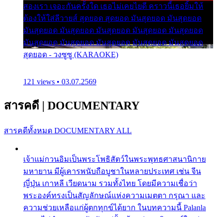
สองเรา เจอะกันครั้งใด เธอไม่เคยไยดี คราวนี้เธอยิ้มให้
ต้องให้ใส่ลีวายส์ สุดยอด สุดยอด มันสุดยอด มันสุดยอด
มันสุดยอด มันสุดยอด มันสุดยอด มันสุดยอด มันสุดยอด
มันสุดยอด มันสุดยอด มันสุดยอด มันสุดยอด มันสุดยอด
สุดยอด - วงซูซู (KARAOKE)
121 views • 03.07.2569
สารคดี
|
DOCUMENTARY
สารคดีทั้งหมด
DOCUMENTARY ALL
เจ้าแม่กวนอิมเป็นพระโพธิสัตว์ในพระพุทธศาสนานิกาย
มหายาน มีผู้เคารพนับถือบูชาในหลายประเทศ เช่น จีน
ญี่ปุ่น เกาหลี เวียดนาม รวมทั้งไทย โดยมีความเชื่อว่า
พระองค์ทรงเป็นสัญลักษณ์แห่งความเมตตา กรุณา และ
ความช่วยเหลือแก่ผู้ตกทุกข์ได้ยาก ในบทความนี้ Palanla