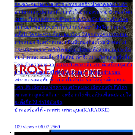
ออเซาะจนใจเบา สงสาร บัวทองเศร้า น้ำตาคลอเบ้า เฝ้า
อาลัย หนุ่มรูปหล่อหนีไกล หัวใจบัวทองระรวย บัวทองโศก
เพราะเป็นโรครักจาง ชีวิตเคว้งคว้าง เมื่อรักห่างร้างไกล
แม่ก็บอก พ่อก็สั่งจะรักใครสักครั้ง อย่าไปหวังความรวย
พลั้งไปใครจะช่วย ซื้อเปลมาไกว ให้ลูกบัวทอง เวรกรรม
ตามสนอง จึงเศร้าหมอง กลีบบัวทองต้องโรย บัวทองไม่
ตระหนัก เพราะไม่รักโคลนตม บัวทองท้องกลม เพราะลืม
ตมน้ำคลอง หลงลิ้น ที่สิ้นสัตย์ เจ้าจึงไม่ระมัด หลงกลิ่นลิ้น
โชย คำหวาน เขาวาดโรย บัวทองกลีบโรย ต้องร้อนรุม บัว
มาบานก่อนตูม ดุจไฟสุมร้อนรุมอุรา บัวทองผ่ายผอม
เพราะตรอมฤทัย ข้าวปลาไม่สนใจ ร้องไห้ลูกเดียว หยุด
โศก เสียเถิดทอง พักความเศร้าหมอง เถิดทองจ๋า ถึงใคร
เขาจะว่า ลูกเจ้าเกิดมา จะชื่อว่าไง พี่ขอเป็นเพื่อนปลอบใจ
จะตั้งชื่อให้ ว่าไอ้บังเอิญ
บัวทองร้องไห้ - เทพพร เพชรอุบล(KARAOKE)
109 views • 06.07.2569