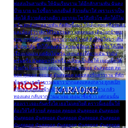
พ่อส่งเงินสามพัน ให้ฉันเรียนราม ได้อีกสักสามพัน ฉันคง
บ๊าย บาย จะไปซื้อกางเกงยีนส์ ลีวายส์มาใส่ เพราะเราเป็น
เด็กใต้ ลีวายส์อย่างเดียว อยากจะโชว์ถึงหิวโซ เด็กใต้ก็ไม่
หวั่น ตกตัวละหลายพัน กัดฟันซื้อมา ให้เด็กเทพเหลียวมอง
และต้องรู้ว่า เด็กใต้ไม่ธรรมดา แต่สุดยอด เดินโยกย้ายเย
ยวน กวนโอ๊ยพอได้ เพราะว่านุ่งลีวายส์ ตัวใหม่ใส่มา เดิน
เข้ามหาลัย จิ๊กโก๊มองหน้า ท่าจะมีปัญหา ไม่พอใจ ได้เป็น
เรื่องแน่นอน แต่ฉันไม่หวั่น เลยแหลงใต้ถามมัน ว่ามัน
พรั่นพรือ มันตอบว่าไม่พรื่อ เปลี่ยนเป็นยิ้มให้ เจอะเด็กใต้
ด้วยกัน ก็เลยรอด สุดยอด สุดยอด สุดยอด มันสุดยอด สุด
ยอด สุดยอด สุดยอด มันสุดยอด แอบหลงรักสาวราม ที่พัก
ห้องเช่า เธอผิวขาวผมยาว ปากแดงแหลงกลาง ถูกสเป็ก
จริงเธอ อยู่ห้องข้างข้าง อยากเข้าไปแหลงกลาง กลัว
ทองแดง กลับจากรามมาเจอ เธอมาซื้อข้าว แต่ก่อนนั้น
สองเรา เจอะกันครั้งใด เธอไม่เคยไยดี คราวนี้เธอยิ้มให้
ต้องให้ใส่ลีวายส์ สุดยอด สุดยอด มันสุดยอด มันสุดยอด
มันสุดยอด มันสุดยอด มันสุดยอด มันสุดยอด มันสุดยอด
มันสุดยอด มันสุดยอด มันสุดยอด มันสุดยอด มันสุดยอด