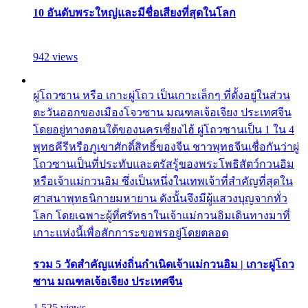
10 อันดับพระใหญ่และมีชื่อเสียงที่สุดในโลก
942 views
ผู่โถวซาน หรือ เกาะผู่โถว เป็นเกาะเล็กๆ ที่ตั้งอยู่ในส่วน
ตะวันออกของเมืองโจวซาน มณฑลเจ้อเจียง ประเทศจีน
โดยอยู่ทางตอนใต้ของนครเซี่ยงไฮ้ ผู่โถวซานเป็น 1 ใน 4
พุทธคีรีหรือภูเขาศักดิ์สิทธิ์ของจีน ชาวพุทธจีนเชื่อกันว่าผู่
โถวซานเป็นที่ประทับและตรัสรู้ของพระโพธิสัตว์กวนอิม
หรือเจ้าแม่กวนอิม ซึ่งเป็นหนึ่งในเทพเจ้าที่สำคัญที่สุดใน
ศาสนาพุทธนิกายมหายาน ดังนั้นจึงมีผู้แสวงบุญจากทั่ว
โลก โดยเฉพาะผู้ที่ศรัทธาในเจ้าแม่กวนอิมเดินทางมาที่
เกาะแห่งนี้เพื่อสักการะขอพรอยู่โดยตลอด
รวม 5 วัดสำคัญแห่งถิ่นกำเนิดเจ้าแม่กวนอิม | เกาะผู่โถว
ซาน มณฑลเจ้อเจียง ประเทศจีน
1,525 views