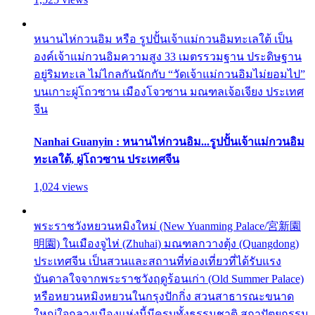
หนานไห่กวนอิม หรือ รูปปั้นเจ้าแม่กวนอิมทะเลใต้ เป็น
องค์เจ้าแม่กวนอิมความสูง 33 เมตรรวมฐาน ประดิษฐาน
อยู่ริมทะเล ไม่ไกลกันนักกับ “วัดเจ้าแม่กวนอิมไม่ยอมไป”
บนเกาะผู่โถวซาน เมืองโจวซาน มณฑลเจ้อเจียง ประเทศ
จีน
Nanhai Guanyin : หนานไห่กวนอิม...รูปปั้นเจ้าแม่กวนอิม
ทะเลใต้, ผู่โถวซาน ประเทศจีน
1,024 views
พระราชวังหยวนหมิงใหม่ (New Yuanming Palace/宮新園
明園) ในเมืองจูไห่ (Zhuhai) มณฑลกวางตุ้ง (Quangdong)
ประเทศจีน เป็นสวนและสถานที่ท่องเที่ยวที่ได้รับแรง
บันดาลใจจากพระราชวังฤดูร้อนเก่า (Old Summer Palace)
หรือหยวนหมิงหยวนในกรุงปักกิ่ง สวนสาธารณะขนาด
ใหญ่ใจกลางเมืองแห่งนี้มีครบทั้งธรรมชาติ สถาปัตยกรรม