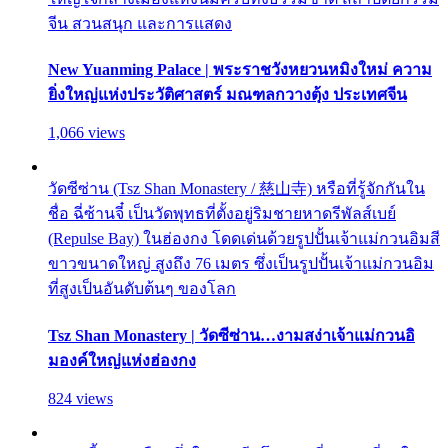
จีน สวนสนุก และการแสดง
New Yuanming Palace | พระราชวังหยวนหมิงใหม่ ความ
ยิ่งใหญ่แห่งประวัติศาสตร์ มณฑลกวางตุ้ง ประเทศจีน
1,066 views
วัดซีซ่าน (Tsz Shan Monastery / 慈山寺) หรือที่รู้จักกันใน
ชื่อ ฉี่ซ้านจี๋ เป็นวัดพุทธที่ตั้งอยู่ริมชายหาดรีพัลส์เบย์
(Repulse Bay) ในฮ่องกง โดดเด่นด้วยรูปปั้นเจ้าแม่กวนอิมสี
ขาวขนาดใหญ่ สูงถึง 76 เมตร ซึ่งเป็นรูปปั้นเจ้าแม่กวนอิม
ที่สูงเป็นอันดับต้นๆ ของโลก
Tsz Shan Monastery | วัดซีซ่าน…งามสง่าเจ้าแม่กวนอิ
มองค์ใหญ่แห่งฮ่องกง
824 views