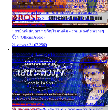
00:45:25 รอหน่อยน้องติ๋ม 15. 00:48:56 เรือล่มในหนอง 16.
00:51:43 บัตรเชิญสีเลือด 17. 00:56:07 อดีตรักโรงทอ 18.
01:00:00 เขมรไล่ควาย 19. 01:02:55 สาวสวนแตง 20.
01:05:51 แอบมอง 21. 01:09:27 พบรักปากน้ำโพ 22.
01:13:06 สายัณห์เมา
" สายัณห์ สัญญา " ขวัญใจคนเดิม - รวมเพลงดังเพราะๆ
ซึ้งๆ (Official Audio)
21 views • 21.07.2569
1. 00:00:00 ทำไมทำฉันได้ 2. 00:03:20 นางฟ้าสลัม 3.
00:06:50 คน 4. 00:10:36 บุญเหลือเกิน 5. 00:13:58 ฝนหยาด
สุดท้าย 6. 00:17:30 ยาใจยาจก 7. 00:20:30 คิดดูให้ดี 8.
00:24:21 ลบรอยแผลรัก 9. 00:27:35 เหมือนใจโดนกรีด 10.
00:30:54 ขบวนการเปาเปียว 11. 00:34:05 คำรำพัน 12.
00:37:20 ปาหนัน 13. 00:40:37 ใจเจ้ากรรม 14. 00:44:15 จูบ
ฉันแล้วจงตายเสีย 15. 00:47:24 ขอสูมาเต๊อะ 16. 00:51:11
คนใจมาร 17. 00:54:50 คืนทรมาน 18. 00:58:25 รักนี้สีดำ
19. 01:01:44 ส่วนเกิน 20. 01:05:42 หยาดน้ำฝนหยดน้ำตา
21. 01:09:13 เหลือเพียงฝัน 22. 01:13:26 เขา 23. 01:16:37