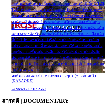
ละกันเกี้ยวกันก่อน เกี้ยวกันก่อน ละสะออนนำพี่เฮ็ดจังได๋สิ
ได้เป็นของพี่ สนองไมตรีน้องแหน่เป็นหยัง อย่าหลับตาซัง
ซะเด้ออ้าย หงษ์ทองไม่เคยรักใคร ดวงใจขาดใครเขาจอง
หงษ์ทองไม่เคยรักใคร ดวงใจขาดใครเขาจอง หัวใจทุก
ห้องว่างเปล่าเสมอ ไม่เคยจะเผลอละเมอถึงใคร แม้น แม้น
ชอบจงจองห้องใจ ขอ ขอให้มีใจรักจริง อย่ามาขออิง แล้ว
พี่ก็วิ่งไปหาแฟนใหม่ บ่จริงอ้ายอย่าเว้ากัน ขั่นบ่เอาอ้าย
อย่าว่า ละอย่ามา ตั๋วหลอกล่อ ละพอให้แต่กระเทิน ละตั๋ว
กะเทินว่าได้ขึ้นหย่ม ต้นสีดาต้องให้ได้หน่วย อย่าเล่นบัก
ตุ๋น ละแต่เพียงหง่าเค้า แล้วยาอ้ายขัดต่อสน นั่นดอกวนาสิ
กายหน้า วนาสิกายหน้า โอ๊ยหงษ์น้องนางมักอ้ายแท้เด้ ละ
อกสิเพแต่นำอ้าย
หงษ์ทองคะนองลำ - หงษ์ทอง ดาวอุดร (ซาวด์ดนตรี)
(KARAOKE)
74 views • 03.07.2569
สารคดี
|
DOCUMENTARY