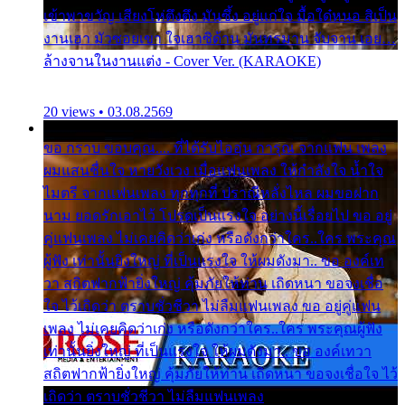
เข้าพาขวัญ เสียงโห่ตึงตึง มันซึ้ง อยู่แก่ใจ มื้อใด๋หนอ สิเป็น
งานเฮา มัวซอยเขา ใจเฮาซิด้าน มันทรมาน จับจาน เอย…
ล้างจานในงานแต่ง - Cover Ver. (KARAOKE)
20 views • 03.08.2569
ขอ กราบ ขอบคุณ.... ที่ได้รับไออุ่น การุณ จากแฟน เพลง
ผมแสนชื่นใจ หายวังเวง เมื่อแฟนเพลง ให้กำลังใจ น้ำใจ
ไมตรี จากแฟนเพลง ทุกทุกที่ ปราณีหลั่งไหล ผมขอฝาก
นาม ยอดรักเอาไว้ โปรดเป็นแรงใจ อย่างนี้เรื่อยไป ขอ อยู่
คู่แฟนเพลง ไม่เคยคิดว่าเก่ง หรือดังกว่าใคร..ใคร พระคุณ
ผู้ฟัง เท่านั้นยิ่งใหญ่ ที่เป็นแรงใจ ให้ผมดังมา.. ขอ องค์เท
วา สถิตฟากฟ้ายิ่งใหญ่ คุ้มภัยให้ท่าน เถิดหนา ขอจงเชื่อ
ใจ ไว้เถิดว่า ตราบชั่วชีวา ไม่ลืมแฟนเพลง ขอ อยู่คู่แฟน
เพลง ไม่เคยคิดว่าเก่ง หรือดังกว่าใคร..ใคร พระคุณผู้ฟัง
เท่านั้นยิ่งใหญ่ ที่เป็นแรงใจ ให้ผมดังมา.. ขอ องค์เทวา
สถิตฟากฟ้ายิ่งใหญ่ คุ้มภัยให้ท่าน เถิดหนา ขอจงเชื่อใจ ไว้
เถิดว่า ตราบชั่วชีวา ไม่ลืมแฟนเพลง