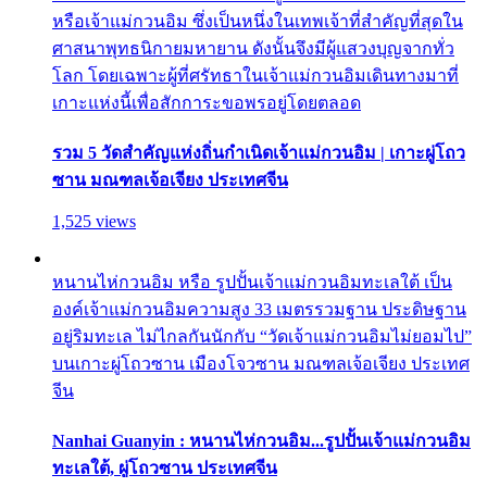
หรือเจ้าแม่กวนอิม ซึ่งเป็นหนึ่งในเทพเจ้าที่สำคัญที่สุดใน
ศาสนาพุทธนิกายมหายาน ดังนั้นจึงมีผู้แสวงบุญจากทั่ว
โลก โดยเฉพาะผู้ที่ศรัทธาในเจ้าแม่กวนอิมเดินทางมาที่
เกาะแห่งนี้เพื่อสักการะขอพรอยู่โดยตลอด
รวม 5 วัดสำคัญแห่งถิ่นกำเนิดเจ้าแม่กวนอิม | เกาะผู่โถว
ซาน มณฑลเจ้อเจียง ประเทศจีน
1,525 views
หนานไห่กวนอิม หรือ รูปปั้นเจ้าแม่กวนอิมทะเลใต้ เป็น
องค์เจ้าแม่กวนอิมความสูง 33 เมตรรวมฐาน ประดิษฐาน
อยู่ริมทะเล ไม่ไกลกันนักกับ “วัดเจ้าแม่กวนอิมไม่ยอมไป”
บนเกาะผู่โถวซาน เมืองโจวซาน มณฑลเจ้อเจียง ประเทศ
จีน
Nanhai Guanyin : หนานไห่กวนอิม...รูปปั้นเจ้าแม่กวนอิม
ทะเลใต้, ผู่โถวซาน ประเทศจีน