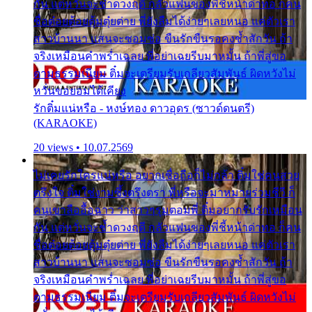
กัน แต่หวั่นจะช้ำดวงฤดี กลัวแฟนของพี่ชี้หน้าด่าทอ ก็คน
ชื่อต๋อยต้อยตุ้มตุ๋ยต่าย พี่ยังลืมได้ง่ายๆเลยหนอ แค่ตัวเรา
สาวบ้านนา แสนจะซอมซ่อ ขืนรักขืนรอคงช้ำสักวัน ถ้า
จริงเหมือนคำพร่ำเฉลย พี่อย่าเฉยรีบมาหมั้น ถ้าพี่สู่ขอ
ตามธรรมเนียม ติ๋มจะเตรียมรับเกลียวสัมพันธ์ ผิดหวังไม่
หวั่นขอยอมได้เคียง
รักติ๋มแน่หรือ - หงษ์ทอง ดาวอุดร (ซาวด์ดนตรี)
(KARAOKE)
20 views • 10.07.2569
ไม่เคยรักใครแน่หรือ อยากเชื่อถือก็ไม่กล้า ติ๋มใช่คนสวย
ตรึงใจ ติ๋มใช่งามซึ้งตรึงตรา พี่หรือจะมาหมายร่วมชีวี ก็
คนเขาลืออื้อฉาว ว่าสาวๆรุมตอมพี่ ติ๋มอยากรับรักเหมือน
กัน แต่หวั่นจะช้ำดวงฤดี กลัวแฟนของพี่ชี้หน้าด่าทอ ก็คน
ชื่อต๋อยต้อยตุ้มตุ๋ยต่าย พี่ยังลืมได้ง่ายๆเลยหนอ แค่ตัวเรา
สาวบ้านนา แสนจะซอมซ่อ ขืนรักขืนรอคงช้ำสักวัน ถ้า
จริงเหมือนคำพร่ำเฉลย พี่อย่าเฉยรีบมาหมั้น ถ้าพี่สู่ขอ
ตามธรรมเนียม ติ๋มจะเตรียมรับเกลียวสัมพันธ์ ผิดหวังไม่