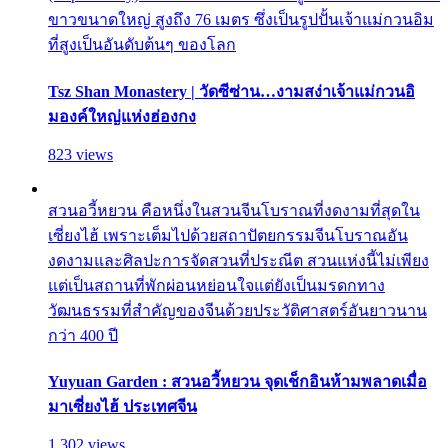
ขาวขนาดใหญ่ สูงถึง 76 เมตร ซึ่งเป็นรูปปั้นเจ้าแม่กวนอิม
ที่สูงเป็นอันดับต้นๆ ของโลก
Tsz Shan Monastery | วัดซีซ่าน…งามสง่าเจ้าแม่กวนอิ
มองค์ใหญ่แห่งฮ่องกง
823 views
สวนอวี้หยวน คือหนึ่งในสวนจีนโบราณที่งดงามที่สุดใน
เซี่ยงไฮ้ เพราะเต็มไปด้วยสถาปัตยกรรมจีนโบราณอัน
งดงามและศิลปะการจัดสวนที่ประณีต สวนแห่งนี้ไม่เพียง
แต่เป็นสถานที่พักผ่อนหย่อนใจแต่ยังเป็นมรดกทาง
วัฒนธรรมที่สำคัญของจีนด้วยประวัติศาสตร์อันยาวนาน
กว่า 400 ปี
Yuyuan Garden : สวนอวี้หยวน จุดเช็กอินห้ามพลาดเมื่อ
มาเซี่ยงไฮ้ ประเทศจีน
1,302 views