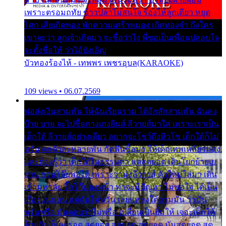
เพราะตรอมฤทัย ข้าวปลาไม่สนใจ ร้องไห้ลูกเดียว หยุด
โศก เสียเถิดทอง พักความเศร้าหมอง เถิดทองจ๋า ถึงใคร
เขาจะว่า ลูกเจ้าเกิดมา จะชื่อว่าไง พี่ขอเป็นเพื่อนปลอบใจ
จะตั้งชื่อให้ ว่าไอ้บังเอิญ
บัวทองร้องไห้ - เทพพร เพชรอุบล(KARAOKE)
109 views • 06.07.2569
พ่อส่งเงินสามพัน ให้ฉันเรียนราม ได้อีกสักสามพัน ฉันคง
บ๊าย บาย จะไปซื้อกางเกงยีนส์ ลีวายส์มาใส่ เพราะเราเป็น
เด็กใต้ ลีวายส์อย่างเดียว อยากจะโชว์ถึงหิวโซ เด็กใต้ก็ไม่
หวั่น ตกตัวละหลายพัน กัดฟันซื้อมา ให้เด็กเทพเหลียวมอง
และต้องรู้ว่า เด็กใต้ไม่ธรรมดา แต่สุดยอด เดินโยกย้ายเย
ยวน กวนโอ๊ยพอได้ เพราะว่านุ่งลีวายส์ ตัวใหม่ใส่มา เดิน
เข้ามหาลัย จิ๊กโก๊มองหน้า ท่าจะมีปัญหา ไม่พอใจ ได้เป็น
เรื่องแน่นอน แต่ฉันไม่หวั่น เลยแหลงใต้ถามมัน ว่ามัน
พรั่นพรือ มันตอบว่าไม่พรื่อ เปลี่ยนเป็นยิ้มให้ เจอะเด็กใต้
ด้วยกัน ก็เลยรอด สุดยอด สุดยอด สุดยอด มันสุดยอด สุด