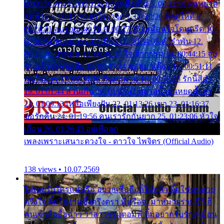
00:06:50 คน 4. 00:10:36 บุญเหลือเกิน 5. 00:13:58 ฝนหยาด
สุดท้าย 6. 00:17:30 ยาใจยาจก 7. 00:20:30 คิดดูให้ดี 8.
00:24:21 ลบรอยแผลรัก 9. 00:27:35 เหมือนใจโดนกรีด 10.
00:30:54 ขบวนการเปาเปียว 11. 00:34:05 คำรำพัน 12.
00:37:20 ปาหนัน 13. 00:40:37 ใจเจ้ากรรม 14. 00:44:15 จูบ
ฉันแล้วจงตายเสีย 15. 00:47:24 ขอสูมาเต๊อะ 16. 00:51:11
คนใจมาร 17. 00:54:50 คืนทรมาน 18. 00:58:25 รักนี้สีดำ
19. 01:01:44 ส่วนเกิน 20. 01:05:42 หยาดน้ำฝนหยดน้ำตา
21. 01:09:13 เหลือเพียงฝัน 22. 01:13:26 เขา 23. 01:16:37
ขอรักคืน 24. 01:19:56 คนเรารักกันยาก 25. 01:23:06 หัวใจ
เถื่อน 26. 01:26:45 อยู่เพื่อลูก
เพลงเพราะเสนาะดวงใจ - ดาวใจ ไพจิตร (Official Audio)
138 views • 10.07.2569
ไม่เคยรักใครแน่หรือ อยากเชื่อถือก็ไม่กล้า ติ๋มใช่คนสวย
ตรึงใจ ติ๋มใช่งามซึ้งตรึงตรา พี่หรือจะมาหมายร่วมชีวี ก็
คนเขาลืออื้อฉาว ว่าสาวๆรุมตอมพี่ ติ๋มอยากรับรักเหมือน