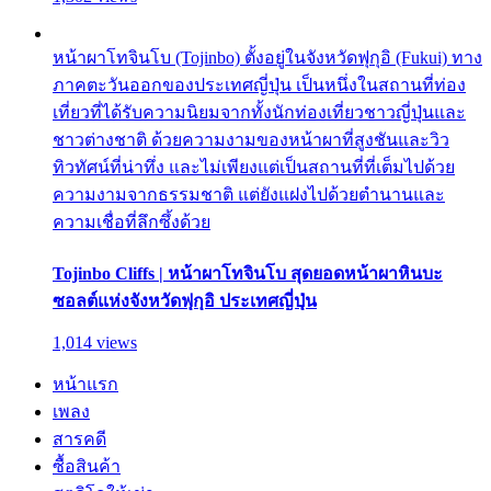
หน้าผาโทจินโบ (Tojinbo) ตั้งอยู่ในจังหวัดฟุกุอิ (Fukui) ทาง
ภาคตะวันออกของประเทศญี่ปุ่น เป็นหนึ่งในสถานที่ท่อง
เที่ยวที่ได้รับความนิยมจากทั้งนักท่องเที่ยวชาวญี่ปุ่นและ
ชาวต่างชาติ ด้วยความงามของหน้าผาที่สูงชันและวิว
ทิวทัศน์ที่น่าทึ่ง และไม่เพียงแต่เป็นสถานที่ที่เต็มไปด้วย
ความงามจากธรรมชาติ แต่ยังแฝงไปด้วยตำนานและ
ความเชื่อที่ลึกซึ้งด้วย
Tojinbo Cliffs | หน้าผาโทจินโบ สุดยอดหน้าผาหินบะ
ซอลต์แห่งจังหวัดฟุกุอิ ประเทศญี่ปุ่น
1,014 views
หน้าแรก
เพลง
สารคดี
ซื้อสินค้า