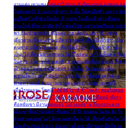
งานแต่ง เขาแซง แย่งเอาไปก่อน หัวใจอาวรณ์ มาซ่อน อยู่
ในห้องครัว ข้างนอกเจ้าสาว ส่งยิ้ม ให้คนไปทั่ว แต่เรา เฝ้า
อยู่ในครัว ทำตัวเป็นเด็ก ล้างจาน ในเมื่อ เจ้าสาว คือคน
บ้านใกล้ พึ่งพาอาศัย จำใจ ต้องไปช่วยงาน พอถึงเวลา เขา
พา กันเข้าพาขวัญ เพื่อนฝูง เฮฮาดังลั่น แต่เราล้างจาน
เดียวดาย เป็นคนพ่าย บ่มีความหมาย เคียงใจเจ้าบ่าว เป็น
คนพ่าย บ่มีความหมาย เคียงใจเจ้าบ่าว เพื่อนเจ้าสาว ยัง
เป็นบ่ได้ คือคนพ่าย ฮักคน ไม่มีใครสน เขาไม่เห็นคน ที่อยู่
ในครัว เจ้าสาว ก็มัวแต่งตัว สวยเด่น นั่งเคียงเจ้าบ่าว ที่เขา
เฝ้าคอย ใจเต้น หัวใจของเรา ลำเค็ญ ใครจะมองเห็น
ความใน ใจ เศร้า มันร้าวระบม ต้องมาขื่นขม เศร้าตรม
ท่ามความสุขี ช่วยงานเขาแต่ง แต่เรา แล้งมาหลายปี
เมื่อไรหนอจะ โชคดี ได้มีพิธีวิวาห์ หัวใจหล้า คอยไปคอย
มา คือหน้าที่เก่า หัวใจหล้า คอยไปคอยมา คือหน้าที่เก่า
คือหยังเขา มีงานแต่งแล้ว ไปล้างแต่จาน ดั่งถูกประหาร
เมื่อเขาชื่นบาน แต่เราขื่นขม โอ้ รัก ลอยลม ไม่สม ดัง ใจ
ล้างจานคอยคู่ ไม่รู้ อีกนานเท่าใด จะได้ เลื่อนขั้นบันได ได้
เป็น ตำแหน่งเจ้าสาว มันเหงา เห็นเขามีคู่ ซมดู มีคู่ก็ม่วน