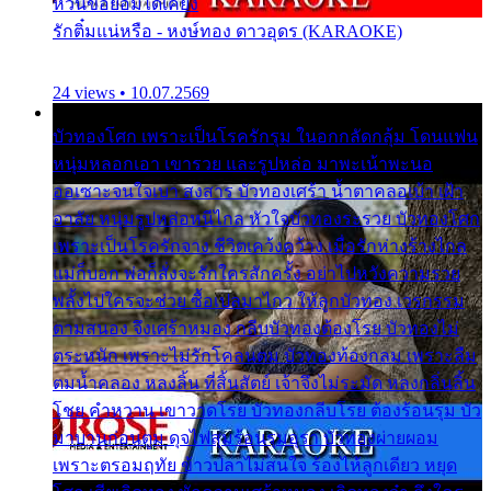
หวั่นขอยอมได้เคียง
รักติ๋มแน่หรือ - หงษ์ทอง ดาวอุดร (KARAOKE)
24 views • 10.07.2569
บัวทองโศก เพราะเป็นโรครักรุม ในอกกลัดกลุ้ม โดนแฟน
หนุ่มหลอกเอา เขารวย และรูปหล่อ มาพะเน้าพะนอ
ออเซาะจนใจเบา สงสาร บัวทองเศร้า น้ำตาคลอเบ้า เฝ้า
อาลัย หนุ่มรูปหล่อหนีไกล หัวใจบัวทองระรวย บัวทองโศก
เพราะเป็นโรครักจาง ชีวิตเคว้งคว้าง เมื่อรักห่างร้างไกล
แม่ก็บอก พ่อก็สั่งจะรักใครสักครั้ง อย่าไปหวังความรวย
พลั้งไปใครจะช่วย ซื้อเปลมาไกว ให้ลูกบัวทอง เวรกรรม
ตามสนอง จึงเศร้าหมอง กลีบบัวทองต้องโรย บัวทองไม่
ตระหนัก เพราะไม่รักโคลนตม บัวทองท้องกลม เพราะลืม
ตมน้ำคลอง หลงลิ้น ที่สิ้นสัตย์ เจ้าจึงไม่ระมัด หลงกลิ่นลิ้น
โชย คำหวาน เขาวาดโรย บัวทองกลีบโรย ต้องร้อนรุม บัว
มาบานก่อนตูม ดุจไฟสุมร้อนรุมอุรา บัวทองผ่ายผอม
เพราะตรอมฤทัย ข้าวปลาไม่สนใจ ร้องไห้ลูกเดียว หยุด