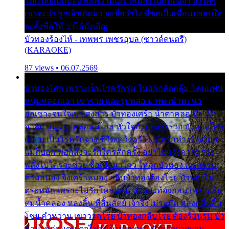
โศก เสียเถิดทอง พักความเศร้าหมอง เถิดทองจ๋า ถึงใคร
เขาจะว่า ลูกเจ้าเกิดมา จะชื่อว่าไง พี่ขอเป็นเพื่อนปลอบใจ
จะตั้งชื่อให้ ว่าไอ้บังเอิญ
บัวทองร้องไห้ - เทพพร เพชรอุบล (ซาวด์ดนตรี)
(KARAOKE)
87 views • 06.07.2569
บัวทองโศก เพราะเป็นโรครักรุม ในอกกลัดกลุ้ม โดนแฟน
หนุ่มหลอกเอา เขารวย และรูปหล่อ มาพะเน้าพะนอ
ออเซาะจนใจเบา สงสาร บัวทองเศร้า น้ำตาคลอเบ้า เฝ้า
อาลัย หนุ่มรูปหล่อหนีไกล หัวใจบัวทองระรวย บัวทองโศก
เพราะเป็นโรครักจาง ชีวิตเคว้งคว้าง เมื่อรักห่างร้างไกล
แม่ก็บอก พ่อก็สั่งจะรักใครสักครั้ง อย่าไปหวังความรวย
พลั้งไปใครจะช่วย ซื้อเปลมาไกว ให้ลูกบัวทอง เวรกรรม
ตามสนอง จึงเศร้าหมอง กลีบบัวทองต้องโรย บัวทองไม่
ตระหนัก เพราะไม่รักโคลนตม บัวทองท้องกลม เพราะลืม
ตมน้ำคลอง หลงลิ้น ที่สิ้นสัตย์ เจ้าจึงไม่ระมัด หลงกลิ่นลิ้น
โชย คำหวาน เขาวาดโรย บัวทองกลีบโรย ต้องร้อนรุม บัว
มาบานก่อนตูม ดุจไฟสุมร้อนรุมอุรา บัวทองผ่ายผอม