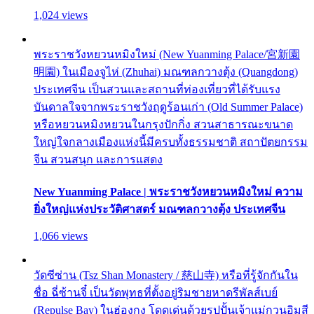
1,024 views
พระราชวังหยวนหมิงใหม่ (New Yuanming Palace/宮新園
明園) ในเมืองจูไห่ (Zhuhai) มณฑลกวางตุ้ง (Quangdong)
ประเทศจีน เป็นสวนและสถานที่ท่องเที่ยวที่ได้รับแรง
บันดาลใจจากพระราชวังฤดูร้อนเก่า (Old Summer Palace)
หรือหยวนหมิงหยวนในกรุงปักกิ่ง สวนสาธารณะขนาด
ใหญ่ใจกลางเมืองแห่งนี้มีครบทั้งธรรมชาติ สถาปัตยกรรม
จีน สวนสนุก และการแสดง
New Yuanming Palace | พระราชวังหยวนหมิงใหม่ ความ
ยิ่งใหญ่แห่งประวัติศาสตร์ มณฑลกวางตุ้ง ประเทศจีน
1,066 views
วัดซีซ่าน (Tsz Shan Monastery / 慈山寺) หรือที่รู้จักกันใน
ชื่อ ฉี่ซ้านจี๋ เป็นวัดพุทธที่ตั้งอยู่ริมชายหาดรีพัลส์เบย์
(Repulse Bay) ในฮ่องกง โดดเด่นด้วยรูปปั้นเจ้าแม่กวนอิมสี