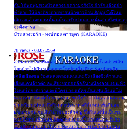
กัน โอ้พ่อพุ่มพวงบัวหลวงขอความจริงใจ ถ้ารักแล้วอย่า
ทำลาย ให้น้องต้องอายขายหน้าชาวบ้าน สัญญาได้ไหม
เลิกวงแล้วจะมาหมั้น แม้นว่ารับปากอย่างนั้นสาวบึงพลาญ
จะตั้งตารอ
บัวหลวงรอรัก - หงษ์ทอง ดาวอุดร (KARAOKE)
78 views • 03.07.2569
สายลมกะโชยพัดต้อง อีสาวหงษ์ทองออกมาร้องลำเพลิน
โยกย้ายไปเสินๆเอ้าละวาโยกย้ายไปเสินๆ ร้องลำเพลิน
เคลียเสียงซอ ร้องเพลงคลอแคนและซึง เสียงซึงห้าวและ
เสียงแคนจ้าวต่อ ละเสียงซอออดอ้ออีนางน้องอวยแขน หัว
ใจหงษ์ทองยังว่าง จะมีใครบ้าง สมัครเป็นแฟน ถึงแม้ ไม่
หล่อเหลา ถึงแม้ ไม่หล่อเหลา ขอให้ใจเจ้าไม่คลอนแคลน
รักเหนียวแน่นละถึงสิจนกะบ่จน นางสิก้มหน้าพ้อสิยอม
ยากฮ่วมกัน จนเงินไม่ใช่ของสำคัญ ซึ้งกันแค่นั้นเป็นพอ
หากพี่ชอบแล้วหนอ ติดต่อหงษ์ทองนี้ไปกอดนอน รับรัก
น้องสักหน่อย อย่าให้คอยละเหว่ว้าอาวรณ์เกี้ยวกันก่อน