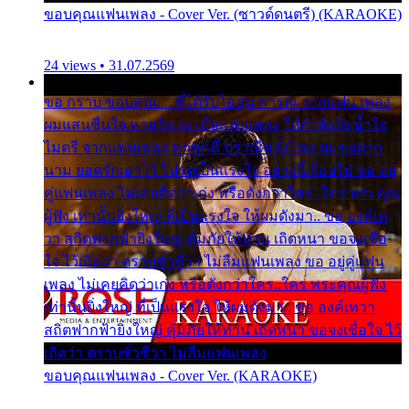
ขอบคุณแฟนเพลง - Cover Ver. (ซาวด์ดนตรี) (KARAOKE)
24 views • 31.07.2569
ขอ กราบ ขอบคุณ.... ที่ได้รับไออุ่น การุณ จากแฟน เพลง
ผมแสนชื่นใจ หายวังเวง เมื่อแฟนเพลง ให้กำลังใจ น้ำใจ
ไมตรี จากแฟนเพลง ทุกทุกที่ ปราณีหลั่งไหล ผมขอฝาก
นาม ยอดรักเอาไว้ โปรดเป็นแรงใจ อย่างนี้เรื่อยไป ขอ อยู่
คู่แฟนเพลง ไม่เคยคิดว่าเก่ง หรือดังกว่าใคร..ใคร พระคุณ
ผู้ฟัง เท่านั้นยิ่งใหญ่ ที่เป็นแรงใจ ให้ผมดังมา.. ขอ องค์เท
วา สถิตฟากฟ้ายิ่งใหญ่ คุ้มภัยให้ท่าน เถิดหนา ขอจงเชื่อ
ใจ ไว้เถิดว่า ตราบชั่วชีวา ไม่ลืมแฟนเพลง ขอ อยู่คู่แฟน
เพลง ไม่เคยคิดว่าเก่ง หรือดังกว่าใคร..ใคร พระคุณผู้ฟัง
เท่านั้นยิ่งใหญ่ ที่เป็นแรงใจ ให้ผมดังมา.. ขอ องค์เทวา
สถิตฟากฟ้ายิ่งใหญ่ คุ้มภัยให้ท่าน เถิดหนา ขอจงเชื่อใจ ไว้
เถิดว่า ตราบชั่วชีวา ไม่ลืมแฟนเพลง
ขอบคุณแฟนเพลง - Cover Ver. (KARAOKE)