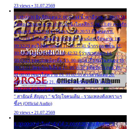
23 views • 31.07.2569
1. 00:00:00 ยินดีรับเดน 2. 00:03:44 น้ำตาอีสาน 3. 00:07:51
กิ่งทองใบหยก 4. 00:10:35 น้ำนิ่งไหลลึก 5. 00:13:49 ลานรัก
ลานเท 6. 00:17:06 จำใจจาก 7. 00:20:53 คืนฝนตก 8.
00:25:16 น้ำลงเดือนยี่ 9. 00:28:47 โสนน้อยเรือนงาม 10.
00:32:29 ตอไม้ที่ตายแล้ว 11. 00:35:41 น้ำกรดแช่เย็น 12.
00:39:08 อยากฟังซ้ำ 13. 00:42:32 รู้ว่าเขาหลอก 14.
00:45:25 รอหน่อยน้องติ๋ม 15. 00:48:56 เรือล่มในหนอง 16.
00:51:43 บัตรเชิญสีเลือด 17. 00:56:07 อดีตรักโรงทอ 18.
01:00:00 เขมรไล่ควาย 19. 01:02:55 สาวสวนแตง 20.
01:05:51 แอบมอง 21. 01:09:27 พบรักปากน้ำโพ 22.
01:13:06 สายัณห์เมา
" สายัณห์ สัญญา " ขวัญใจคนเดิม - รวมเพลงดังเพราะๆ
ซึ้งๆ (Official Audio)
20 views • 21.07.2569
1. 00:00:00 ทำไมทำฉันได้ 2. 00:03:20 นางฟ้าสลัม 3.