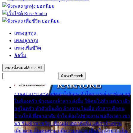
เพลงลูกทุ่ง
เพลงลูกกรุง
เพลงเพื่อชีวิต
อัลบั้ม
เพลงทั้งหมด
Music All
ค้นหา
Search
งานแต่ง เขาแซง แย่งเอาไปก่อน หัวใจอาวรณ์ มาซ่อน อยู่
ในห้องครัว ข้างนอกเจ้าสาว ส่งยิ้ม ให้คนไปทั่ว แต่เรา เฝ้า
อยู่ในครัว ทำตัวเป็นเด็ก ล้างจาน ในเมื่อ เจ้าสาว คือคน
บ้านใกล้ พึ่งพาอาศัย จำใจ ต้องไปช่วยงาน พอถึงเวลา เขา
พา กันเข้าพาขวัญ เพื่อนฝูง เฮฮาดังลั่น แต่เราล้างจาน
เดียวดาย เป็นคนพ่าย บ่มีความหมาย เคียงใจเจ้าบ่าว เป็น