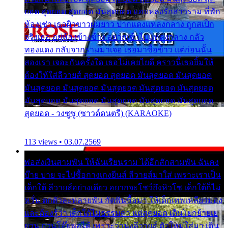
ยอด สุดยอด สุดยอด มันสุดยอด แอบหลงรักสาวราม ที่พัก
ห้องเช่า เธอผิวขาวผมยาว ปากแดงแหลงกลาง ถูกสเป็ก
จริงเธอ อยู่ห้องข้างข้าง อยากเข้าไปแหลงกลาง กลัว
ทองแดง กลับจากรามมาเจอ เธอมาซื้อข้าว แต่ก่อนนั้น
สองเรา เจอะกันครั้งใด เธอไม่เคยไยดี คราวนี้เธอยิ้มให้
ต้องให้ใส่ลีวายส์ สุดยอด สุดยอด มันสุดยอด มันสุดยอด
มันสุดยอด มันสุดยอด มันสุดยอด มันสุดยอด มันสุดยอด
มันสุดยอด มันสุดยอด มันสุดยอด มันสุดยอด มันสุดยอด
สุดยอด - วงซูซู (ซาวด์ดนตรี) (KARAOKE)
113 views • 03.07.2569
พ่อส่งเงินสามพัน ให้ฉันเรียนราม ได้อีกสักสามพัน ฉันคง
บ๊าย บาย จะไปซื้อกางเกงยีนส์ ลีวายส์มาใส่ เพราะเราเป็น
เด็กใต้ ลีวายส์อย่างเดียว อยากจะโชว์ถึงหิวโซ เด็กใต้ก็ไม่
หวั่น ตกตัวละหลายพัน กัดฟันซื้อมา ให้เด็กเทพเหลียวมอง
และต้องรู้ว่า เด็กใต้ไม่ธรรมดา แต่สุดยอด เดินโยกย้ายเย
ยวน กวนโอ๊ยพอได้ เพราะว่านุ่งลีวายส์ ตัวใหม่ใส่มา เดิน