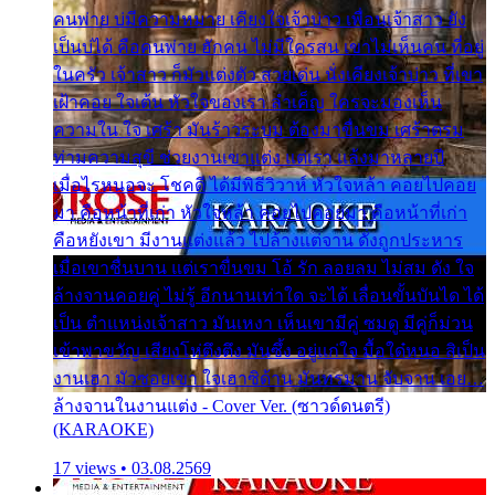
คนพ่าย บ่มีความหมาย เคียงใจเจ้าบ่าว เพื่อนเจ้าสาว ยัง
เป็นบ่ได้ คือคนพ่าย ฮักคน ไม่มีใครสน เขาไม่เห็นคน ที่อยู่
ในครัว เจ้าสาว ก็มัวแต่งตัว สวยเด่น นั่งเคียงเจ้าบ่าว ที่เขา
เฝ้าคอย ใจเต้น หัวใจของเรา ลำเค็ญ ใครจะมองเห็น
ความใน ใจ เศร้า มันร้าวระบม ต้องมาขื่นขม เศร้าตรม
ท่ามความสุขี ช่วยงานเขาแต่ง แต่เรา แล้งมาหลายปี
เมื่อไรหนอจะ โชคดี ได้มีพิธีวิวาห์ หัวใจหล้า คอยไปคอย
มา คือหน้าที่เก่า หัวใจหล้า คอยไปคอยมา คือหน้าที่เก่า
คือหยังเขา มีงานแต่งแล้ว ไปล้างแต่จาน ดั่งถูกประหาร
เมื่อเขาชื่นบาน แต่เราขื่นขม โอ้ รัก ลอยลม ไม่สม ดัง ใจ
ล้างจานคอยคู่ ไม่รู้ อีกนานเท่าใด จะได้ เลื่อนขั้นบันได ได้
เป็น ตำแหน่งเจ้าสาว มันเหงา เห็นเขามีคู่ ซมดู มีคู่ก็ม่วน
เข้าพาขวัญ เสียงโห่ตึงตึง มันซึ้ง อยู่แก่ใจ มื้อใด๋หนอ สิเป็น
งานเฮา มัวซอยเขา ใจเฮาซิด้าน มันทรมาน จับจาน เอย…
ล้างจานในงานแต่ง - Cover Ver. (ซาวด์ดนตรี)
(KARAOKE)
17 views • 03.08.2569