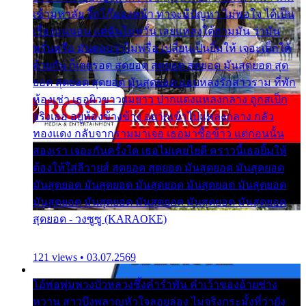
เข้ามหาลัย จิ๊กโก๊มองหน้า ท่าจะมีปัญหา ไม่พอใจ ได้เป็น
เรื่องแน่นอน แต่ฉันไม่หวั่น เลยแหลงใต้ถามมัน ว่ามัน
พรั่นพรือ มันตอบว่าไม่พรื่อ เปลี่ยนเป็นยิ้มให้ เจอะเด็กใต้
ด้วยกัน ก็เลยรอด สุดยอด สุดยอด สุดยอด มันสุดยอด สุด
ยอด สุดยอด สุดยอด มันสุดยอด แอบหลงรักสาวราม ที่พัก
ห้องเช่า เธอผิวขาวผมยาว ปากแดงแหลงกลาง ถูกสเป็ก
จริงเธอ อยู่ห้องข้างข้าง อยากเข้าไปแหลงกลาง กลัว
ทองแดง กลับจากรามมาเจอ เธอมาซื้อข้าว แต่ก่อนนั้น
สองเรา เจอะกันครั้งใด เธอไม่เคยไยดี คราวนี้เธอยิ้มให้
ต้องให้ใส่ลีวายส์ สุดยอด สุดยอด มันสุดยอด มันสุดยอด
มันสุดยอด มันสุดยอด มันสุดยอด มันสุดยอด มันสุดยอด
มันสุดยอด มันสุดยอด มันสุดยอด มันสุดยอด มันสุดยอด
สุดยอด - วงซูซู (KARAOKE)
121 views • 03.07.2569
โอ้พ่อพุ่มพวงบัวหลวงซึ้งคำรำพัน คำเว้าของอ้ายช่าง
หวาน สาวบึงพลาญหัวใจลอยล่อง ไม่จริงกระมั้งที่ว่ายัง