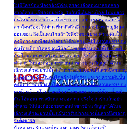
ไม่มีใครข้อง น้องกลัวมีคู่อยู่ครองแล้วลองมาล่อหลอก
สาวอีสาน โอ้พ่อจอมขวัญ วันวันพี่เดินทางไกล ไปพบสาว
ถิ่นไหนไหน คงเว้าเอาใจเขาทุกทุกอย่าง รูปหล่อเสียงใส
สาวใดหรือจะให้ผ่าน พี่มาถึงถิ่นอีสานสาวบึงพลาญยังสุด
ออนซอน ถึงเป็นคนไกลถ้าใจพี่จริงซะอย่าง ความฝันนั้น
คงมีทาง ขอเพียงหัวใจอย่าได้กะล่อน ไม่มีแหวนเพชรของ
คนร้อยเอ็ด ยโสธร จนมีน้องไม่ขอดค่อน ขอให้เราซึ้งตรึง
กัน โอ้พ่อพุ่มพวงบัวหลวงขอความจริงใจ ถ้ารักแล้วอย่า
ทำลาย ให้น้องต้องอายขายหน้าชาวบ้าน สัญญาได้ไหม
เลิกวงแล้วจะมาหมั้น แม้นว่ารับปากอย่างนั้นสาวบึงพลาญ
จะตั้งตารอ ถึงเป็นคนไกลถ้าใจพี่จริงซะอย่าง ความฝันนั้น
คงมีทาง ขอเพียงหัวใจอย่าได้กะล่อน ไม่มีแหวนเพชรของ
คนร้อยเอ็ด ยโสธร จนมีน้องไม่ขอดค่อน ขอให้เราซึ้งตรึง
กัน โอ้พ่อพุ่มพวงบัวหลวงขอความจริงใจ ถ้ารักแล้วอย่า
ทำลาย ให้น้องต้องอายขายหน้าชาวบ้าน สัญญาได้ไหม
เลิกวงแล้วจะมาหมั้น แม้นว่ารับปากอย่างนั้นสาวบึงพลาญ
จะตั้งตารอ
บัวหลวงรอรัก - หงษ์ทอง ดาวอุดร (ซาวด์ดนตรี)