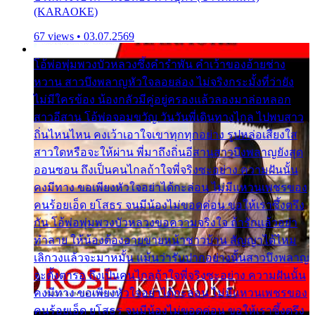
(KARAOKE)
67 views • 03.07.2569
โอ้พ่อพุ่มพวงบัวหลวงซึ้งคำรำพัน คำเว้าของอ้ายช่าง
หวาน สาวบึงพลาญหัวใจลอยล่อง ไม่จริงกระมั้งที่ว่ายัง
ไม่มีใครข้อง น้องกลัวมีคู่อยู่ครองแล้วลองมาล่อหลอก
สาวอีสาน โอ้พ่อจอมขวัญ วันวันพี่เดินทางไกล ไปพบสาว
ถิ่นไหนไหน คงเว้าเอาใจเขาทุกทุกอย่าง รูปหล่อเสียงใส
สาวใดหรือจะให้ผ่าน พี่มาถึงถิ่นอีสานสาวบึงพลาญยังสุด
ออนซอน ถึงเป็นคนไกลถ้าใจพี่จริงซะอย่าง ความฝันนั้น
คงมีทาง ขอเพียงหัวใจอย่าได้กะล่อน ไม่มีแหวนเพชรของ
คนร้อยเอ็ด ยโสธร จนมีน้องไม่ขอดค่อน ขอให้เราซึ้งตรึง
กัน โอ้พ่อพุ่มพวงบัวหลวงขอความจริงใจ ถ้ารักแล้วอย่า
ทำลาย ให้น้องต้องอายขายหน้าชาวบ้าน สัญญาได้ไหม
เลิกวงแล้วจะมาหมั้น แม้นว่ารับปากอย่างนั้นสาวบึงพลาญ
จะตั้งตารอ ถึงเป็นคนไกลถ้าใจพี่จริงซะอย่าง ความฝันนั้น
คงมีทาง ขอเพียงหัวใจอย่าได้กะล่อน ไม่มีแหวนเพชรของ
คนร้อยเอ็ด ยโสธร จนมีน้องไม่ขอดค่อน ขอให้เราซึ้งตรึง