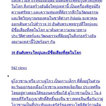
และความสำเร็จของมนุษย์ นั่นคือพระพุทธรูปที่ใหญ่ที่สุด
ในโลก สิ่งก่อสร้างอันยิ่งใหญ่เหล่านี้ เป็นเครื่องพิสูจน์ถึง
ความศรัทธา และความทุ่มเทที่ฝังรากลึกในวัฒนธรรม
และจิตวิญญาณของคนในชาติต่างๆ Palanla จะพาคุณ
ออกเดินทางไปสำรวจ 10 อันดับพระพุทธรูปที่ใหญ่และ
มีชื่อเสียงที่สุดในโลก มาค้นหาความหมายทาง
ประวัติศาสตร์และวัฒนธรรมที่ฝังอยู่ในสิ่งก่อสร้างอัน
งดงามเหล่านี้ไปพร้อมๆ กัน
10 อันดับพระใหญ่และมีชื่อเสียงที่สุดในโลก
942 views
ผู่โถวซาน หรือ เกาะผู่โถว เป็นเกาะเล็กๆ ที่ตั้งอยู่ในส่วน
ตะวันออกของเมืองโจวซาน มณฑลเจ้อเจียง ประเทศจีน
โดยอยู่ทางตอนใต้ของนครเซี่ยงไฮ้ ผู่โถวซานเป็น 1 ใน 4
พุทธคีรีหรือภูเขาศักดิ์สิทธิ์ของจีน ชาวพุทธจีนเชื่อกันว่าผู่
โถวซานเป็นที่ประทับและตรัสรู้ของพระโพธิสัตว์กวนอิม