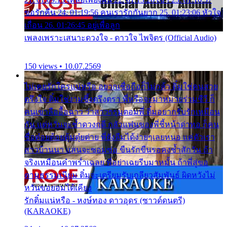
ขอรักคืน 24. 01:19:56 คนเรารักกันยาก 25. 01:23:06 หัวใจ
เถื่อน 26. 01:26:45 อยู่เพื่อลูก
เพลงเพราะเสนาะดวงใจ - ดาวใจ ไพจิตร (Official Audio)
150 views • 10.07.2569
ไม่เคยรักใครแน่หรือ อยากเชื่อถือก็ไม่กล้า ติ๋มใช่คนสวย
ตรึงใจ ติ๋มใช่งามซึ้งตรึงตรา พี่หรือจะมาหมายร่วมชีวี ก็
คนเขาลืออื้อฉาว ว่าสาวๆรุมตอมพี่ ติ๋มอยากรับรักเหมือน
กัน แต่หวั่นจะช้ำดวงฤดี กลัวแฟนของพี่ชี้หน้าด่าทอ ก็คน
ชื่อต๋อยต้อยตุ้มตุ๋ยต่าย พี่ยังลืมได้ง่ายๆเลยหนอ แค่ตัวเรา
สาวบ้านนา แสนจะซอมซ่อ ขืนรักขืนรอคงช้ำสักวัน ถ้า
จริงเหมือนคำพร่ำเฉลย พี่อย่าเฉยรีบมาหมั้น ถ้าพี่สู่ขอ
ตามธรรมเนียม ติ๋มจะเตรียมรับเกลียวสัมพันธ์ ผิดหวังไม่
หวั่นขอยอมได้เคียง
รักติ๋มแน่หรือ - หงษ์ทอง ดาวอุดร (ซาวด์ดนตรี)
(KARAOKE)