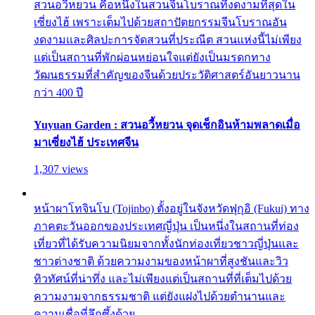
สวนอวี้หยวน คือหนึ่งในสวนจีนโบราณที่งดงามที่สุดใน
เซี่ยงไฮ้ เพราะเต็มไปด้วยสถาปัตยกรรมจีนโบราณอัน
งดงามและศิลปะการจัดสวนที่ประณีต สวนแห่งนี้ไม่เพียง
แต่เป็นสถานที่พักผ่อนหย่อนใจแต่ยังเป็นมรดกทาง
วัฒนธรรมที่สำคัญของจีนด้วยประวัติศาสตร์อันยาวนาน
กว่า 400 ปี
Yuyuan Garden : สวนอวี้หยวน จุดเช็กอินห้ามพลาดเมื่อ
มาเซี่ยงไฮ้ ประเทศจีน
1,307 views
หน้าผาโทจินโบ (Tojinbo) ตั้งอยู่ในจังหวัดฟุกุอิ (Fukui) ทาง
ภาคตะวันออกของประเทศญี่ปุ่น เป็นหนึ่งในสถานที่ท่อง
เที่ยวที่ได้รับความนิยมจากทั้งนักท่องเที่ยวชาวญี่ปุ่นและ
ชาวต่างชาติ ด้วยความงามของหน้าผาที่สูงชันและวิว
ทิวทัศน์ที่น่าทึ่ง และไม่เพียงแต่เป็นสถานที่ที่เต็มไปด้วย
ความงามจากธรรมชาติ แต่ยังแฝงไปด้วยตำนานและ
ความเชื่อที่ลึกซึ้งด้วย