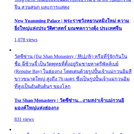
จีน สวนสนุก และการแสดง
New Yuanming Palace | พระราชวังหยวนหมิงใหม่ ความ
ยิ่งใหญ่แห่งประวัติศาสตร์ มณฑลกวางตุ้ง ประเทศจีน
1,078 views
วัดซีซ่าน (Tsz Shan Monastery / 慈山寺) หรือที่รู้จักกันใน
ชื่อ ฉี่ซ้านจี๋ เป็นวัดพุทธที่ตั้งอยู่ริมชายหาดรีพัลส์เบย์
(Repulse Bay) ในฮ่องกง โดดเด่นด้วยรูปปั้นเจ้าแม่กวนอิมสี
ขาวขนาดใหญ่ สูงถึง 76 เมตร ซึ่งเป็นรูปปั้นเจ้าแม่กวนอิม
ที่สูงเป็นอันดับต้นๆ ของโลก
Tsz Shan Monastery | วัดซีซ่าน…งามสง่าเจ้าแม่กวนอิ
มองค์ใหญ่แห่งฮ่องกง
831 views