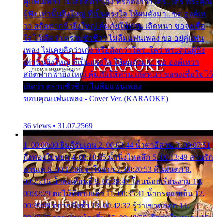
คู่แฟนเพลง ไม่เคยคิดว่าเก่ง หรือดังกว่าใคร..ใคร พระคุณ
ผู้ฟัง เท่านั้นยิ่งใหญ่ ที่เป็นแรงใจ ให้ผมดังมา.. ขอ องค์เท
วา สถิตฟากฟ้ายิ่งใหญ่ คุ้มภัยให้ท่าน เถิดหนา ขอจงเชื่อ
ใจ ไว้เถิดว่า ตราบชั่วชีวา ไม่ลืมแฟนเพลง ขอ อยู่คู่แฟน
เพลง ไม่เคยคิดว่าเก่ง หรือดังกว่าใคร..ใคร พระคุณผู้ฟัง
เท่านั้นยิ่งใหญ่ ที่เป็นแรงใจ ให้ผมดังมา.. ขอ องค์เทวา
สถิตฟากฟ้ายิ่งใหญ่ คุ้มภัยให้ท่าน เถิดหนา ขอจงเชื่อใจ ไว้
เถิดว่า ตราบชั่วชีวา ไม่ลืมแฟนเพลง
ขอบคุณแฟนเพลง - Cover Ver. (KARAOKE)
36 views • 31.07.2569
1. 00:00:00 ยินดีรับเดน 2. 00:03:44 น้ำตาอีสาน 3. 00:07:51
กิ่งทองใบหยก 4. 00:10:35 น้ำนิ่งไหลลึก 5. 00:13:49 ลานรัก
ลานเท 6. 00:17:06 จำใจจาก 7. 00:20:53 คืนฝนตก 8.
00:25:16 น้ำลงเดือนยี่ 9. 00:28:47 โสนน้อยเรือนงาม 10.
00:32:29 ตอไม้ที่ตายแล้ว 11. 00:35:41 น้ำกรดแช่เย็น 12.
00:39:08 อยากฟังซ้ำ 13. 00:42:32 รู้ว่าเขาหลอก 14.