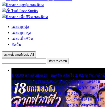
เพลงลูกทุ่ง
เพลงลูกกรุง
เพลงเพื่อชีวิต
อัลบั้ม
เพลงทั้งหมด
Music All
ค้นหา
Search
1. 00:00 สามสิบยังแจ๋ว - ยอดรัก สลักใจ 2. 02:49 รักมาห้าปี
- ศรเพชร ศรสุพรรณ 3. 05:57 รักสาวเสื้อลาย - แสงสุรีย์
รุ่งโรจน์ 4. 09:51 รักสะท้านดินสะเทือน - ยอดรัก สลักใจ 5.
12:23 มอเตอร์ไซค์ทำหล่น - ศรเพชร ศรสุพรรณ 6. 14:49
หิ้วกระเป๋า - แสงสุรีย์ รุ่งโรจน์ 7. 17:57 รักเผื่อเลือก - ยอด
รัก สลักใจ 8. 21:21 น้ำตาไอ้หนุ่ม - ศรเพชร ศรสุพรรณ 9.