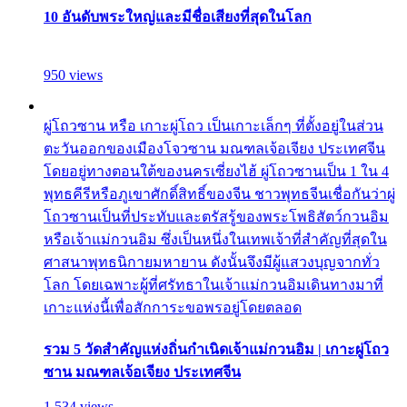
10 อันดับพระใหญ่และมีชื่อเสียงที่สุดในโลก
950 views
ผู่โถวซาน หรือ เกาะผู่โถว เป็นเกาะเล็กๆ ที่ตั้งอยู่ในส่วน
ตะวันออกของเมืองโจวซาน มณฑลเจ้อเจียง ประเทศจีน
โดยอยู่ทางตอนใต้ของนครเซี่ยงไฮ้ ผู่โถวซานเป็น 1 ใน 4
พุทธคีรีหรือภูเขาศักดิ์สิทธิ์ของจีน ชาวพุทธจีนเชื่อกันว่าผู่
โถวซานเป็นที่ประทับและตรัสรู้ของพระโพธิสัตว์กวนอิม
หรือเจ้าแม่กวนอิม ซึ่งเป็นหนึ่งในเทพเจ้าที่สำคัญที่สุดใน
ศาสนาพุทธนิกายมหายาน ดังนั้นจึงมีผู้แสวงบุญจากทั่ว
โลก โดยเฉพาะผู้ที่ศรัทธาในเจ้าแม่กวนอิมเดินทางมาที่
เกาะแห่งนี้เพื่อสักการะขอพรอยู่โดยตลอด
รวม 5 วัดสำคัญแห่งถิ่นกำเนิดเจ้าแม่กวนอิม | เกาะผู่โถว
ซาน มณฑลเจ้อเจียง ประเทศจีน
1,534 views