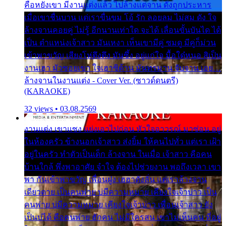
คือหยังเขา มีงานแต่งแล้ว ไปล้างแต่จาน ดั่งถูกประหาร
เมื่อเขาชื่นบาน แต่เราขื่นขม โอ้ รัก ลอยลม ไม่สม ดัง ใจ
ล้างจานคอยคู่ ไม่รู้ อีกนานเท่าใด จะได้ เลื่อนขั้นบันได ได้
เป็น ตำแหน่งเจ้าสาว มันเหงา เห็นเขามีคู่ ซมดู มีคู่ก็ม่วน
เข้าพาขวัญ เสียงโห่ตึงตึง มันซึ้ง อยู่แก่ใจ มื้อใด๋หนอ สิเป็น
งานเฮา มัวซอยเขา ใจเฮาซิด้าน มันทรมาน จับจาน เอย…
ล้างจานในงานแต่ง - Cover Ver. (ซาวด์ดนตรี)
(KARAOKE)
32 views • 03.08.2569
งานแต่ง เขาแซง แย่งเอาไปก่อน หัวใจอาวรณ์ มาซ่อน อยู่
ในห้องครัว ข้างนอกเจ้าสาว ส่งยิ้ม ให้คนไปทั่ว แต่เรา เฝ้า
อยู่ในครัว ทำตัวเป็นเด็ก ล้างจาน ในเมื่อ เจ้าสาว คือคน
บ้านใกล้ พึ่งพาอาศัย จำใจ ต้องไปช่วยงาน พอถึงเวลา เขา
พา กันเข้าพาขวัญ เพื่อนฝูง เฮฮาดังลั่น แต่เราล้างจาน
เดียวดาย เป็นคนพ่าย บ่มีความหมาย เคียงใจเจ้าบ่าว เป็น
คนพ่าย บ่มีความหมาย เคียงใจเจ้าบ่าว เพื่อนเจ้าสาว ยัง
เป็นบ่ได้ คือคนพ่าย ฮักคน ไม่มีใครสน เขาไม่เห็นคน ที่อยู่