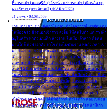
หิ้วกระเป๋า | แสงสุรีย์ รุ่งโรจน์ - แย่งกระเป๋า | เตือนใจ บุญ
พระรักษา (ซาวด์ดนตรี) (KARAOKE)
21 views • 03.08.2569
งานแต่ง เขาแซง แย่งเอาไปก่อน หัวใจอาวรณ์ มาซ่อน อยู่
ในห้องครัว ข้างนอกเจ้าสาว ส่งยิ้ม ให้คนไปทั่ว แต่เรา เฝ้า
อยู่ในครัว ทำตัวเป็นเด็ก ล้างจาน ในเมื่อ เจ้าสาว คือคน
บ้านใกล้ พึ่งพาอาศัย จำใจ ต้องไปช่วยงาน พอถึงเวลา เขา
พา กันเข้าพาขวัญ เพื่อนฝูง เฮฮาดังลั่น แต่เราล้างจาน
เดียวดาย เป็นคนพ่าย บ่มีความหมาย เคียงใจเจ้าบ่าว เป็น
คนพ่าย บ่มีความหมาย เคียงใจเจ้าบ่าว เพื่อนเจ้าสาว ยัง
เป็นบ่ได้ คือคนพ่าย ฮักคน ไม่มีใครสน เขาไม่เห็นคน ที่อยู่
ในครัว เจ้าสาว ก็มัวแต่งตัว สวยเด่น นั่งเคียงเจ้าบ่าว ที่เขา
เฝ้าคอย ใจเต้น หัวใจของเรา ลำเค็ญ ใครจะมองเห็น
ความใน ใจ เศร้า มันร้าวระบม ต้องมาขื่นขม เศร้าตรม
ท่ามความสุขี ช่วยงานเขาแต่ง แต่เรา แล้งมาหลายปี
เมื่อไรหนอจะ โชคดี ได้มีพิธีวิวาห์ หัวใจหล้า คอยไปคอย
มา คือหน้าที่เก่า หัวใจหล้า คอยไปคอยมา คือหน้าที่เก่า