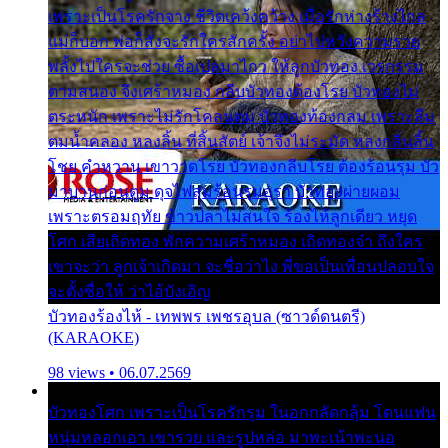
เพราะเป็นโรครักจาง ชีวิตเคว้งคว้าง เมื่อรักห่างร้างไกล
แม่ก็บอก พ่อก็สั่งจะรักใครสักครั้ง อย่าไปหวังความรวย
พลั้งไปใครจะช่วย ซื้อเปลมาไกว ให้ลูกบัวทอง เวรกรรม
ตามสนอง จึงเศร้าหมอง กลีบบัวทองต้องโรย บัวทองไม่
ตระหนัก เพราะไม่รักโคลนตม บัวทองท้องกลม เพราะลืม
ตมน้ำคลอง หลงลิ้น ที่สิ้นสัตย์ เจ้าจึงไม่ระมัด หลงกลิ่นลิ้น
โชย คำหวาน เขาวาดโรย บัวทองกลีบโรย ต้องร้อนรุม บัว
มาบานก่อนตูม ดุจไฟสุมร้อนรุมอุรา บัวทองผ่ายผอม
เพราะตรอมฤทัย ข้าวปลาไม่สนใจ ร้องไห้ลูกเดียว หยุด
โศก เสียเถิดทอง พักความเศร้าหมอง เถิดทองจ๋า ถึงใคร
เขาจะว่า ลูกเจ้าเกิดมา จะชื่อว่าไง พี่ขอเป็นเพื่อนปลอบใจ
จะตั้งชื่อให้ ว่าไอ้บังเอิญ
บัวทองร้องไห้ - เทพพร เพชรอุบล (ซาวด์ดนตรี)
(KARAOKE)
98 views • 06.07.2569
บัวทองโศก เพราะเป็นโรครักรุม ในอกกลัดกลุ้ม โดนแฟน
หนุ่มหลอกเอา เขารวย และรูปหล่อ มาพะเน้าพะนอ