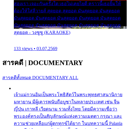
สองเรา เจอะกันครั้งใด เธอไม่เคยไยดี คราวนี้เธอยิ้มให้
ต้องให้ใส่ลีวายส์ สุดยอด สุดยอด มันสุดยอด มันสุดยอด
มันสุดยอด มันสุดยอด มันสุดยอด มันสุดยอด มันสุดยอด
มันสุดยอด มันสุดยอด มันสุดยอด มันสุดยอด มันสุดยอด
สุดยอด - วงซูซู (KARAOKE)
133 views • 03.07.2569
สารคดี
|
DOCUMENTARY
สารคดีทั้งหมด
DOCUMENTARY ALL
เจ้าแม่กวนอิมเป็นพระโพธิสัตว์ในพระพุทธศาสนานิกาย
มหายาน มีผู้เคารพนับถือบูชาในหลายประเทศ เช่น จีน
ญี่ปุ่น เกาหลี เวียดนาม รวมทั้งไทย โดยมีความเชื่อว่า
พระองค์ทรงเป็นสัญลักษณ์แห่งความเมตตา กรุณา และ
ความช่วยเหลือแก่ผู้ตกทุกข์ได้ยาก ในบทความนี้ Palanla