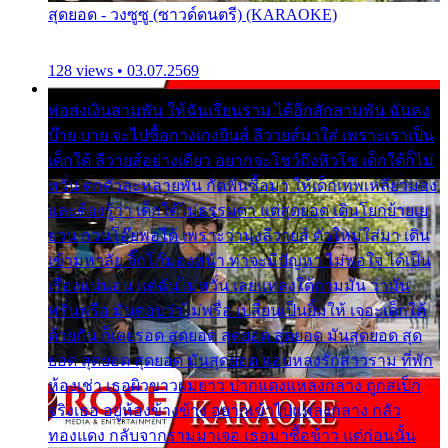
สุดยอด - วงซูซู (ซาวด์ดนตรี) (KARAOKE)
128 views • 03.07.2569
พ่อส่งเงินสามพัน ให้ฉันเรียนราม ได้อีกสักสามพัน ฉันคง
บ๊าย บาย จะไปซื้อกางเกงยีนส์ ลีวายส์มาใส่ เพราะเราเป็น
เด็กใต้ ลีวายส์อย่างเดียว อยากจะโชว์ถึงหิวโซ เด็กใต้ก็ไม่
หวั่น ตกตัวละหลายพัน กัดฟันซื้อมา ให้เด็กเทพเหลียวมอง
และต้องรู้ว่า เด็กใต้ไม่ธรรมดา แต่สุดยอด เดินโยกย้ายเย
ยวน กวนโอ๊ยพอได้ เพราะว่านุ่งลีวายส์ ตัวใหม่ใส่มา เดิน
เข้ามหาลัย จิ๊กโก๊มองหน้า ท่าจะมีปัญหา ไม่พอใจ ได้เป็น
เรื่องแน่นอน แต่ฉันไม่หวั่น เลยแหลงใต้ถามมัน ว่ามัน
พรั่นพรือ มันตอบว่าไม่พรื่อ เปลี่ยนเป็นยิ้มให้ เจอะเด็กใต้
ด้วยกัน ก็เลยรอด สุดยอด สุดยอด สุดยอด มันสุดยอด สุด
ยอด สุดยอด สุดยอด มันสุดยอด แอบหลงรักสาวราม ที่พัก
ห้องเช่า เธอผิวขาวผมยาว ปากแดงแหลงกลาง ถูกสเป็ก
จริงเธอ อยู่ห้องข้างข้าง อยากเข้าไปแหลงกลาง กลัว
ทองแดง กลับจากรามมาเจอ เธอมาซื้อข้าว แต่ก่อนนั้น