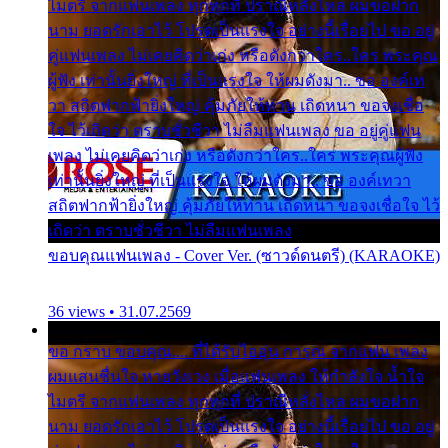
ไมตรี จากแฟนเพลง ทุกทุกที่ ปราณีหลั่งไหล ผมขอฝาก
นาม ยอดรักเอาไว้ โปรดเป็นแรงใจ อย่างนี้เรื่อยไป ขอ อยู่
คู่แฟนเพลง ไม่เคยคิดว่าเก่ง หรือดังกว่าใคร..ใคร พระคุณ
ผู้ฟัง เท่านั้นยิ่งใหญ่ ที่เป็นแรงใจ ให้ผมดังมา.. ขอ องค์เท
วา สถิตฟากฟ้ายิ่งใหญ่ คุ้มภัยให้ท่าน เถิดหนา ขอจงเชื่อ
ใจ ไว้เถิดว่า ตราบชั่วชีวา ไม่ลืมแฟนเพลง ขอ อยู่คู่แฟน
เพลง ไม่เคยคิดว่าเก่ง หรือดังกว่าใคร..ใคร พระคุณผู้ฟัง
เท่านั้นยิ่งใหญ่ ที่เป็นแรงใจ ให้ผมดังมา.. ขอ องค์เทวา
สถิตฟากฟ้ายิ่งใหญ่ คุ้มภัยให้ท่าน เถิดหนา ขอจงเชื่อใจ ไว้
เถิดว่า ตราบชั่วชีวา ไม่ลืมแฟนเพลง
ขอบคุณแฟนเพลง - Cover Ver. (ซาวด์ดนตรี) (KARAOKE)
36 views • 31.07.2569
ขอ กราบ ขอบคุณ.... ที่ได้รับไออุ่น การุณ จากแฟน เพลง
ผมแสนชื่นใจ หายวังเวง เมื่อแฟนเพลง ให้กำลังใจ น้ำใจ
ไมตรี จากแฟนเพลง ทุกทุกที่ ปราณีหลั่งไหล ผมขอฝาก
นาม ยอดรักเอาไว้ โปรดเป็นแรงใจ อย่างนี้เรื่อยไป ขอ อยู่