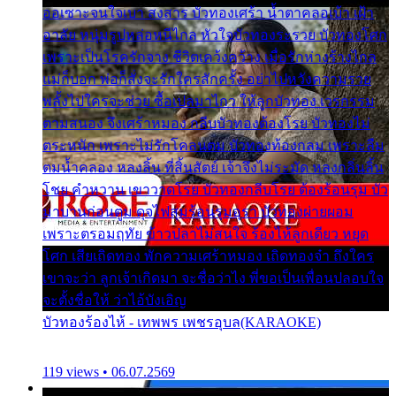
ออเซาะจนใจเบา สงสาร บัวทองเศร้า น้ำตาคลอเบ้า เฝ้า
อาลัย หนุ่มรูปหล่อหนีไกล หัวใจบัวทองระรวย บัวทองโศก
เพราะเป็นโรครักจาง ชีวิตเคว้งคว้าง เมื่อรักห่างร้างไกล
แม่ก็บอก พ่อก็สั่งจะรักใครสักครั้ง อย่าไปหวังความรวย
พลั้งไปใครจะช่วย ซื้อเปลมาไกว ให้ลูกบัวทอง เวรกรรม
ตามสนอง จึงเศร้าหมอง กลีบบัวทองต้องโรย บัวทองไม่
ตระหนัก เพราะไม่รักโคลนตม บัวทองท้องกลม เพราะลืม
ตมน้ำคลอง หลงลิ้น ที่สิ้นสัตย์ เจ้าจึงไม่ระมัด หลงกลิ่นลิ้น
โชย คำหวาน เขาวาดโรย บัวทองกลีบโรย ต้องร้อนรุม บัว
มาบานก่อนตูม ดุจไฟสุมร้อนรุมอุรา บัวทองผ่ายผอม
เพราะตรอมฤทัย ข้าวปลาไม่สนใจ ร้องไห้ลูกเดียว หยุด
โศก เสียเถิดทอง พักความเศร้าหมอง เถิดทองจ๋า ถึงใคร
เขาจะว่า ลูกเจ้าเกิดมา จะชื่อว่าไง พี่ขอเป็นเพื่อนปลอบใจ
จะตั้งชื่อให้ ว่าไอ้บังเอิญ
บัวทองร้องไห้ - เทพพร เพชรอุบล(KARAOKE)
119 views • 06.07.2569