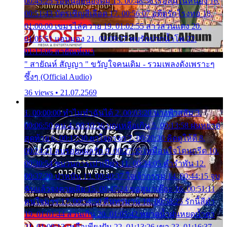
00:45:25 รอหน่อยน้องติ๋ม 15. 00:48:56 เรือล่มในหนอง 16.
00:51:43 บัตรเชิญสีเลือด 17. 00:56:07 อดีตรักโรงทอ 18.
01:00:00 เขมรไล่ควาย 19. 01:02:55 สาวสวนแตง 20.
01:05:51 แอบมอง 21. 01:09:27 พบรักปากน้ำโพ 22.
01:13:06 สายัณห์เมา
" สายัณห์ สัญญา " ขวัญใจคนเดิม - รวมเพลงดังเพราะๆ
ซึ้งๆ (Official Audio)
36 views • 21.07.2569
1. 00:00:00 ทำไมทำฉันได้ 2. 00:03:20 นางฟ้าสลัม 3.
00:06:50 คน 4. 00:10:36 บุญเหลือเกิน 5. 00:13:58 ฝนหยาด
สุดท้าย 6. 00:17:30 ยาใจยาจก 7. 00:20:30 คิดดูให้ดี 8.
00:24:21 ลบรอยแผลรัก 9. 00:27:35 เหมือนใจโดนกรีด 10.
00:30:54 ขบวนการเปาเปียว 11. 00:34:05 คำรำพัน 12.
00:37:20 ปาหนัน 13. 00:40:37 ใจเจ้ากรรม 14. 00:44:15 จูบ
ฉันแล้วจงตายเสีย 15. 00:47:24 ขอสูมาเต๊อะ 16. 00:51:11
คนใจมาร 17. 00:54:50 คืนทรมาน 18. 00:58:25 รักนี้สีดำ
19. 01:01:44 ส่วนเกิน 20. 01:05:42 หยาดน้ำฝนหยดน้ำตา
21. 01:09:13 เหลือเพียงฝัน 22. 01:13:26 เขา 23. 01:16:37