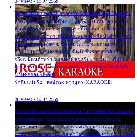
34 views • 10.07.2569
ไม่เคยรักใครแน่หรือ อยากเชื่อถือก็ไม่กล้า ติ๋มใช่คนสวย
ตรึงใจ ติ๋มใช่งามซึ้งตรึงตรา พี่หรือจะมาหมายร่วมชีวี ก็
คนเขาลืออื้อฉาว ว่าสาวๆรุมตอมพี่ ติ๋มอยากรับรักเหมือน
กัน แต่หวั่นจะช้ำดวงฤดี กลัวแฟนของพี่ชี้หน้าด่าทอ ก็คน
ชื่อต๋อยต้อยตุ้มตุ๋ยต่าย พี่ยังลืมได้ง่ายๆเลยหนอ แค่ตัวเรา
สาวบ้านนา แสนจะซอมซ่อ ขืนรักขืนรอคงช้ำสักวัน ถ้า
จริงเหมือนคำพร่ำเฉลย พี่อย่าเฉยรีบมาหมั้น ถ้าพี่สู่ขอ
ตามธรรมเนียม ติ๋มจะเตรียมรับเกลียวสัมพันธ์ ผิดหวังไม่
หวั่นขอยอมได้เคียง
รักติ๋มแน่หรือ - หงษ์ทอง ดาวอุดร (KARAOKE)
38 views • 10.07.2569
บัวทองโศก เพราะเป็นโรครักรุม ในอกกลัดกลุ้ม โดนแฟน
หนุ่มหลอกเอา เขารวย และรูปหล่อ มาพะเน้าพะนอ
ออเซาะจนใจเบา สงสาร บัวทองเศร้า น้ำตาคลอเบ้า เฝ้า
อาลัย หนุ่มรูปหล่อหนีไกล หัวใจบัวทองระรวย บัวทองโศก