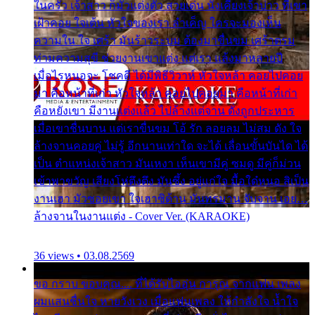
ในครัว เจ้าสาว ก็มัวแต่งตัว สวยเด่น นั่งเคียงเจ้าบ่าว ที่เขา
เฝ้าคอย ใจเต้น หัวใจของเรา ลำเค็ญ ใครจะมองเห็น
ความใน ใจ เศร้า มันร้าวระบม ต้องมาขื่นขม เศร้าตรม
ท่ามความสุขี ช่วยงานเขาแต่ง แต่เรา แล้งมาหลายปี
เมื่อไรหนอจะ โชคดี ได้มีพิธีวิวาห์ หัวใจหล้า คอยไปคอย
มา คือหน้าที่เก่า หัวใจหล้า คอยไปคอยมา คือหน้าที่เก่า
คือหยังเขา มีงานแต่งแล้ว ไปล้างแต่จาน ดั่งถูกประหาร
เมื่อเขาชื่นบาน แต่เราขื่นขม โอ้ รัก ลอยลม ไม่สม ดัง ใจ
ล้างจานคอยคู่ ไม่รู้ อีกนานเท่าใด จะได้ เลื่อนขั้นบันได ได้
เป็น ตำแหน่งเจ้าสาว มันเหงา เห็นเขามีคู่ ซมดู มีคู่ก็ม่วน
เข้าพาขวัญ เสียงโห่ตึงตึง มันซึ้ง อยู่แก่ใจ มื้อใด๋หนอ สิเป็น
งานเฮา มัวซอยเขา ใจเฮาซิด้าน มันทรมาน จับจาน เอย…
ล้างจานในงานแต่ง - Cover Ver. (KARAOKE)
36 views • 03.08.2569
ขอ กราบ ขอบคุณ.... ที่ได้รับไออุ่น การุณ จากแฟน เพลง
ผมแสนชื่นใจ หายวังเวง เมื่อแฟนเพลง ให้กำลังใจ น้ำใจ