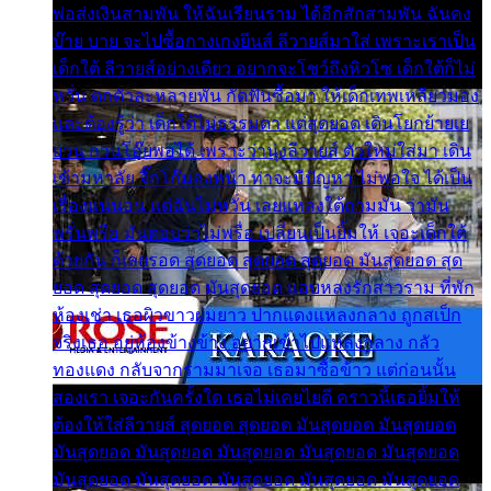
พ่อส่งเงินสามพัน ให้ฉันเรียนราม ได้อีกสักสามพัน ฉันคง
บ๊าย บาย จะไปซื้อกางเกงยีนส์ ลีวายส์มาใส่ เพราะเราเป็น
เด็กใต้ ลีวายส์อย่างเดียว อยากจะโชว์ถึงหิวโซ เด็กใต้ก็ไม่
หวั่น ตกตัวละหลายพัน กัดฟันซื้อมา ให้เด็กเทพเหลียวมอง
และต้องรู้ว่า เด็กใต้ไม่ธรรมดา แต่สุดยอด เดินโยกย้ายเย
ยวน กวนโอ๊ยพอได้ เพราะว่านุ่งลีวายส์ ตัวใหม่ใส่มา เดิน
เข้ามหาลัย จิ๊กโก๊มองหน้า ท่าจะมีปัญหา ไม่พอใจ ได้เป็น
เรื่องแน่นอน แต่ฉันไม่หวั่น เลยแหลงใต้ถามมัน ว่ามัน
พรั่นพรือ มันตอบว่าไม่พรื่อ เปลี่ยนเป็นยิ้มให้ เจอะเด็กใต้
ด้วยกัน ก็เลยรอด สุดยอด สุดยอด สุดยอด มันสุดยอด สุด
ยอด สุดยอด สุดยอด มันสุดยอด แอบหลงรักสาวราม ที่พัก
ห้องเช่า เธอผิวขาวผมยาว ปากแดงแหลงกลาง ถูกสเป็ก
จริงเธอ อยู่ห้องข้างข้าง อยากเข้าไปแหลงกลาง กลัว
ทองแดง กลับจากรามมาเจอ เธอมาซื้อข้าว แต่ก่อนนั้น
สองเรา เจอะกันครั้งใด เธอไม่เคยไยดี คราวนี้เธอยิ้มให้
ต้องให้ใส่ลีวายส์ สุดยอด สุดยอด มันสุดยอด มันสุดยอด
มันสุดยอด มันสุดยอด มันสุดยอด มันสุดยอด มันสุดยอด
มันสุดยอด มันสุดยอด มันสุดยอด มันสุดยอด มันสุดยอด