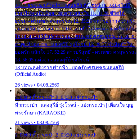
24:27 สามเณรกำพร้า - แสงสุรีย์ รุ่งโรจน์ 10. 28:08 ไม่มี
เวลาไปหาเมียน้อย - ยอดรัก สลักใจ 11. 31:29 ชีวิตไอ้
ธรรม - ศรเพชร ศรสุพรรณ 12. 35:26 ทหารอากาศขาดรัก
- แสงสุรีย์ รุ่งโรจน์ 13. 39:01 คนหัวใจโทรม - ยอดรัก สลัก
ใจ 14. 42:49 ไอ้หวังตายแน่ - ศรเพชร ศรสุพรรณ 15. 46:35
ธาตุแท้ของเธอ - แสงสุรีย์ รุ่งโรจน์ 16. 49:57 กำนันกำใน -
ยอดรัก สลักใจ 17. 52:29 สาวบริสุทธิ์ - ศรเพชร ศรสุพรรณ
18. 56:05 แต๋วจ๋า - แสงสุรีย์ รุ่งโรจน์
18 บทเพลงดังจากฟากฟ้า - ยอดรัก/ศรเพชร/แสงสุรีย์
(Official Audio)
26 views • 04.08.2569
1. 00:00 หิ้วกระเป๋า 2. 03:30 แย่งกระเป๋า
หิ้วกระเป๋า | แสงสุรีย์ รุ่งโรจน์ - แย่งกระเป๋า | เตือนใจ บุญ
พระรักษา (KARAOKE)
21 views • 03.08.2569
1. 00:00 หิ้วกระเป๋า 2. 03:30 แย่งกระเป๋า