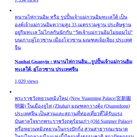
หนานไห่กวนอิม หรือ รูปปั้นเจ้าแม่กวนอิมทะเลใต้ เป็น
องค์เจ้าแม่กวนอิมความสูง 33 เมตรรวมฐาน ประดิษฐาน
อยู่ริมทะเล ไม่ไกลกันนักกับ “วัดเจ้าแม่กวนอิมไม่ยอมไป”
บนเกาะผู่โถวซาน เมืองโจวซาน มณฑลเจ้อเจียง ประเทศ
จีน
Nanhai Guanyin : หนานไห่กวนอิม...รูปปั้นเจ้าแม่กวนอิม
ทะเลใต้, ผู่โถวซาน ประเทศจีน
1,029 views
พระราชวังหยวนหมิงใหม่ (New Yuanming Palace/宮新園
明園) ในเมืองจูไห่ (Zhuhai) มณฑลกวางตุ้ง (Quangdong)
ประเทศจีน เป็นสวนและสถานที่ท่องเที่ยวที่ได้รับแรง
บันดาลใจจากพระราชวังฤดูร้อนเก่า (Old Summer Palace)
หรือหยวนหมิงหยวนในกรุงปักกิ่ง สวนสาธารณะขนาด
ใหญ่ใจกลางเมืองแห่งนี้มีครบทั้งธรรมชาติ สถาปัตยกรรม