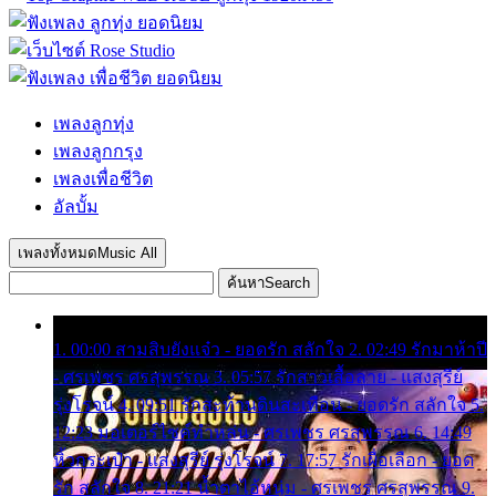
เพลงลูกทุ่ง
เพลงลูกกรุง
เพลงเพื่อชีวิต
อัลบั้ม
เพลงทั้งหมด
Music All
ค้นหา
Search
1. 00:00 สามสิบยังแจ๋ว - ยอดรัก สลักใจ 2. 02:49 รักมาห้าปี
- ศรเพชร ศรสุพรรณ 3. 05:57 รักสาวเสื้อลาย - แสงสุรีย์
รุ่งโรจน์ 4. 09:51 รักสะท้านดินสะเทือน - ยอดรัก สลักใจ 5.
12:23 มอเตอร์ไซค์ทำหล่น - ศรเพชร ศรสุพรรณ 6. 14:49
หิ้วกระเป๋า - แสงสุรีย์ รุ่งโรจน์ 7. 17:57 รักเผื่อเลือก - ยอด
รัก สลักใจ 8. 21:21 น้ำตาไอ้หนุ่ม - ศรเพชร ศรสุพรรณ 9.