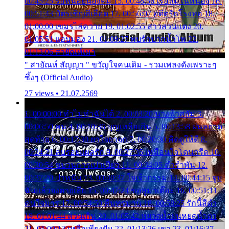
00:45:25 รอหน่อยน้องติ๋ม 15. 00:48:56 เรือล่มในหนอง 16.
00:51:43 บัตรเชิญสีเลือด 17. 00:56:07 อดีตรักโรงทอ 18.
01:00:00 เขมรไล่ควาย 19. 01:02:55 สาวสวนแตง 20.
01:05:51 แอบมอง 21. 01:09:27 พบรักปากน้ำโพ 22.
01:13:06 สายัณห์เมา
" สายัณห์ สัญญา " ขวัญใจคนเดิม - รวมเพลงดังเพราะๆ
ซึ้งๆ (Official Audio)
27 views • 21.07.2569
1. 00:00:00 ทำไมทำฉันได้ 2. 00:03:20 นางฟ้าสลัม 3.
00:06:50 คน 4. 00:10:36 บุญเหลือเกิน 5. 00:13:58 ฝนหยาด
สุดท้าย 6. 00:17:30 ยาใจยาจก 7. 00:20:30 คิดดูให้ดี 8.
00:24:21 ลบรอยแผลรัก 9. 00:27:35 เหมือนใจโดนกรีด 10.
00:30:54 ขบวนการเปาเปียว 11. 00:34:05 คำรำพัน 12.
00:37:20 ปาหนัน 13. 00:40:37 ใจเจ้ากรรม 14. 00:44:15 จูบ
ฉันแล้วจงตายเสีย 15. 00:47:24 ขอสูมาเต๊อะ 16. 00:51:11
คนใจมาร 17. 00:54:50 คืนทรมาน 18. 00:58:25 รักนี้สีดำ
19. 01:01:44 ส่วนเกิน 20. 01:05:42 หยาดน้ำฝนหยดน้ำตา
21. 01:09:13 เหลือเพียงฝัน 22. 01:13:26 เขา 23. 01:16:37