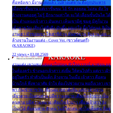
คือหยังเขา มีงานแต่งแล้ว ไปล้างแต่จาน ดั่งถูกประหาร
เมื่อเขาชื่นบาน แต่เราขื่นขม โอ้ รัก ลอยลม ไม่สม ดัง ใจ
ล้างจานคอยคู่ ไม่รู้ อีกนานเท่าใด จะได้ เลื่อนขั้นบันได ได้
เป็น ตำแหน่งเจ้าสาว มันเหงา เห็นเขามีคู่ ซมดู มีคู่ก็ม่วน
เข้าพาขวัญ เสียงโห่ตึงตึง มันซึ้ง อยู่แก่ใจ มื้อใด๋หนอ สิเป็น
งานเฮา มัวซอยเขา ใจเฮาซิด้าน มันทรมาน จับจาน เอย…
ล้างจานในงานแต่ง - Cover Ver. (ซาวด์ดนตรี)
(KARAOKE)
22 views • 03.08.2569
งานแต่ง เขาแซง แย่งเอาไปก่อน หัวใจอาวรณ์ มาซ่อน อยู่
ในห้องครัว ข้างนอกเจ้าสาว ส่งยิ้ม ให้คนไปทั่ว แต่เรา เฝ้า
อยู่ในครัว ทำตัวเป็นเด็ก ล้างจาน ในเมื่อ เจ้าสาว คือคน
บ้านใกล้ พึ่งพาอาศัย จำใจ ต้องไปช่วยงาน พอถึงเวลา เขา
พา กันเข้าพาขวัญ เพื่อนฝูง เฮฮาดังลั่น แต่เราล้างจาน
เดียวดาย เป็นคนพ่าย บ่มีความหมาย เคียงใจเจ้าบ่าว เป็น
คนพ่าย บ่มีความหมาย เคียงใจเจ้าบ่าว เพื่อนเจ้าสาว ยัง
เป็นบ่ได้ คือคนพ่าย ฮักคน ไม่มีใครสน เขาไม่เห็นคน ที่อยู่