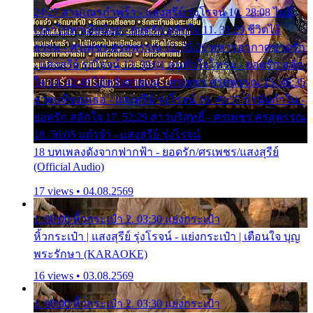
24:27 สามเณรกำพร้า - แสงสุรีย์ รุ่งโรจน์ 10. 28:08 ไม่มี
เวลาไปหาเมียน้อย - ยอดรัก สลักใจ 11. 31:29 ชีวิตไอ้
ธรรม - ศรเพชร ศรสุพรรณ 12. 35:26 ทหารอากาศขาดรัก
- แสงสุรีย์ รุ่งโรจน์ 13. 39:01 คนหัวใจโทรม - ยอดรัก สลัก
ใจ 14. 42:49 ไอ้หวังตายแน่ - ศรเพชร ศรสุพรรณ 15. 46:35
ธาตุแท้ของเธอ - แสงสุรีย์ รุ่งโรจน์ 16. 49:57 กำนันกำใน -
ยอดรัก สลักใจ 17. 52:29 สาวบริสุทธิ์ - ศรเพชร ศรสุพรรณ
18. 56:05 แต๋วจ๋า - แสงสุรีย์ รุ่งโรจน์
18 บทเพลงดังจากฟากฟ้า - ยอดรัก/ศรเพชร/แสงสุรีย์
(Official Audio)
17 views • 04.08.2569
1. 00:00 หิ้วกระเป๋า 2. 03:30 แย่งกระเป๋า
หิ้วกระเป๋า | แสงสุรีย์ รุ่งโรจน์ - แย่งกระเป๋า | เตือนใจ บุญ
พระรักษา (KARAOKE)
16 views • 03.08.2569
1. 00:00 หิ้วกระเป๋า 2. 03:30 แย่งกระเป๋า