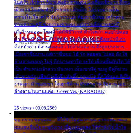
ในครัว เจ้าสาว ก็มัวแต่งตัว สวยเด่น นั่งเคียงเจ้าบ่าว ที่เขา
เฝ้าคอย ใจเต้น หัวใจของเรา ลำเค็ญ ใครจะมองเห็น
ความใน ใจ เศร้า มันร้าวระบม ต้องมาขื่นขม เศร้าตรม
ท่ามความสุขี ช่วยงานเขาแต่ง แต่เรา แล้งมาหลายปี
เมื่อไรหนอจะ โชคดี ได้มีพิธีวิวาห์ หัวใจหล้า คอยไปคอย
มา คือหน้าที่เก่า หัวใจหล้า คอยไปคอยมา คือหน้าที่เก่า
คือหยังเขา มีงานแต่งแล้ว ไปล้างแต่จาน ดั่งถูกประหาร
เมื่อเขาชื่นบาน แต่เราขื่นขม โอ้ รัก ลอยลม ไม่สม ดัง ใจ
ล้างจานคอยคู่ ไม่รู้ อีกนานเท่าใด จะได้ เลื่อนขั้นบันได ได้
เป็น ตำแหน่งเจ้าสาว มันเหงา เห็นเขามีคู่ ซมดู มีคู่ก็ม่วน
เข้าพาขวัญ เสียงโห่ตึงตึง มันซึ้ง อยู่แก่ใจ มื้อใด๋หนอ สิเป็น
งานเฮา มัวซอยเขา ใจเฮาซิด้าน มันทรมาน จับจาน เอย…
ล้างจานในงานแต่ง - Cover Ver. (KARAOKE)
25 views • 03.08.2569
ขอ กราบ ขอบคุณ.... ที่ได้รับไออุ่น การุณ จากแฟน เพลง
ผมแสนชื่นใจ หายวังเวง เมื่อแฟนเพลง ให้กำลังใจ น้ำใจ