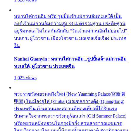
หนานไห่กวนอิม หรือ รูปปั้นเจ้าแม่กวนอิมทะเลใต้ เป็น
องค์เจ้าแม่กวนอิมความสูง 33 เมตรรวมฐาน ประดิษฐาน
อยู่ริมทะเล ไม่ไกลกันนักกับ “วัดเจ้าแม่กวนอิมไม่ยอมไป”
บนเกาะผู่โถวซาน เมืองโจวซาน มณฑลเจ้อเจียง ประเทศ
จีน
Nanhai Guanyin : หนานไห่กวนอิม...รูปปั้นเจ้าแม่กวนอิม
ทะเลใต้, ผู่โถวซาน ประเทศจีน
1,025 views
พระราชวังหยวนหมิงใหม่ (New Yuanming Palace/宮新園
明園) ในเมืองจูไห่ (Zhuhai) มณฑลกวางตุ้ง (Quangdong)
ประเทศจีน เป็นสวนและสถานที่ท่องเที่ยวที่ได้รับแรง
บันดาลใจจากพระราชวังฤดูร้อนเก่า (Old Summer Palace)
หรือหยวนหมิงหยวนในกรุงปักกิ่ง สวนสาธารณะขนาด
ใหญ่ใจกลางเมืองแห่งนี้มีครบทั้งธรรมชาติ สถาปัตยกรรม