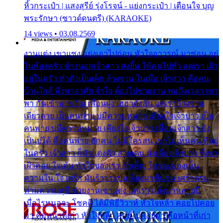
หิ้วกระเป๋า | แสงสุรีย์ รุ่งโรจน์ - แย่งกระเป๋า | เตือนใจ บุญ
พระรักษา (ซาวด์ดนตรี) (KARAOKE)
14 views • 03.08.2569
งานแต่ง เขาแซง แย่งเอาไปก่อน หัวใจอาวรณ์ มาซ่อน อยู่
ในห้องครัว ข้างนอกเจ้าสาว ส่งยิ้ม ให้คนไปทั่ว แต่เรา เฝ้า
อยู่ในครัว ทำตัวเป็นเด็ก ล้างจาน ในเมื่อ เจ้าสาว คือคน
บ้านใกล้ พึ่งพาอาศัย จำใจ ต้องไปช่วยงาน พอถึงเวลา เขา
พา กันเข้าพาขวัญ เพื่อนฝูง เฮฮาดังลั่น แต่เราล้างจาน
เดียวดาย เป็นคนพ่าย บ่มีความหมาย เคียงใจเจ้าบ่าว เป็น
คนพ่าย บ่มีความหมาย เคียงใจเจ้าบ่าว เพื่อนเจ้าสาว ยัง
เป็นบ่ได้ คือคนพ่าย ฮักคน ไม่มีใครสน เขาไม่เห็นคน ที่อยู่
ในครัว เจ้าสาว ก็มัวแต่งตัว สวยเด่น นั่งเคียงเจ้าบ่าว ที่เขา
เฝ้าคอย ใจเต้น หัวใจของเรา ลำเค็ญ ใครจะมองเห็น
ความใน ใจ เศร้า มันร้าวระบม ต้องมาขื่นขม เศร้าตรม
ท่ามความสุขี ช่วยงานเขาแต่ง แต่เรา แล้งมาหลายปี
เมื่อไรหนอจะ โชคดี ได้มีพิธีวิวาห์ หัวใจหล้า คอยไปคอย
มา คือหน้าที่เก่า หัวใจหล้า คอยไปคอยมา คือหน้าที่เก่า