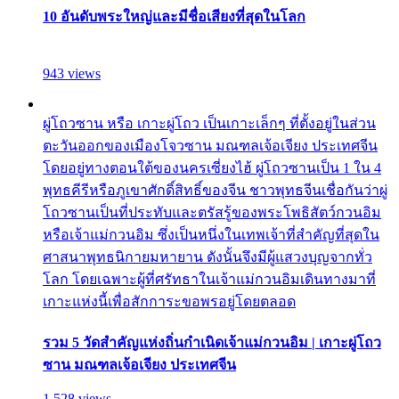
10 อันดับพระใหญ่และมีชื่อเสียงที่สุดในโลก
943 views
ผู่โถวซาน หรือ เกาะผู่โถว เป็นเกาะเล็กๆ ที่ตั้งอยู่ในส่วน
ตะวันออกของเมืองโจวซาน มณฑลเจ้อเจียง ประเทศจีน
โดยอยู่ทางตอนใต้ของนครเซี่ยงไฮ้ ผู่โถวซานเป็น 1 ใน 4
พุทธคีรีหรือภูเขาศักดิ์สิทธิ์ของจีน ชาวพุทธจีนเชื่อกันว่าผู่
โถวซานเป็นที่ประทับและตรัสรู้ของพระโพธิสัตว์กวนอิม
หรือเจ้าแม่กวนอิม ซึ่งเป็นหนึ่งในเทพเจ้าที่สำคัญที่สุดใน
ศาสนาพุทธนิกายมหายาน ดังนั้นจึงมีผู้แสวงบุญจากทั่ว
โลก โดยเฉพาะผู้ที่ศรัทธาในเจ้าแม่กวนอิมเดินทางมาที่
เกาะแห่งนี้เพื่อสักการะขอพรอยู่โดยตลอด
รวม 5 วัดสำคัญแห่งถิ่นกำเนิดเจ้าแม่กวนอิม | เกาะผู่โถว
ซาน มณฑลเจ้อเจียง ประเทศจีน
1,528 views