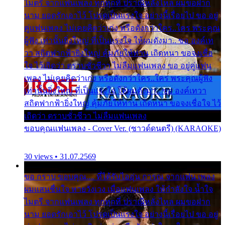
ไมตรี จากแฟนเพลง ทุกทุกที่ ปราณีหลั่งไหล ผมขอฝาก
นาม ยอดรักเอาไว้ โปรดเป็นแรงใจ อย่างนี้เรื่อยไป ขอ อยู่
คู่แฟนเพลง ไม่เคยคิดว่าเก่ง หรือดังกว่าใคร..ใคร พระคุณ
ผู้ฟัง เท่านั้นยิ่งใหญ่ ที่เป็นแรงใจ ให้ผมดังมา.. ขอ องค์เท
วา สถิตฟากฟ้ายิ่งใหญ่ คุ้มภัยให้ท่าน เถิดหนา ขอจงเชื่อ
ใจ ไว้เถิดว่า ตราบชั่วชีวา ไม่ลืมแฟนเพลง ขอ อยู่คู่แฟน
เพลง ไม่เคยคิดว่าเก่ง หรือดังกว่าใคร..ใคร พระคุณผู้ฟัง
เท่านั้นยิ่งใหญ่ ที่เป็นแรงใจ ให้ผมดังมา.. ขอ องค์เทวา
สถิตฟากฟ้ายิ่งใหญ่ คุ้มภัยให้ท่าน เถิดหนา ขอจงเชื่อใจ ไว้
เถิดว่า ตราบชั่วชีวา ไม่ลืมแฟนเพลง
ขอบคุณแฟนเพลง - Cover Ver. (ซาวด์ดนตรี) (KARAOKE)
30 views • 31.07.2569
ขอ กราบ ขอบคุณ.... ที่ได้รับไออุ่น การุณ จากแฟน เพลง
ผมแสนชื่นใจ หายวังเวง เมื่อแฟนเพลง ให้กำลังใจ น้ำใจ
ไมตรี จากแฟนเพลง ทุกทุกที่ ปราณีหลั่งไหล ผมขอฝาก
นาม ยอดรักเอาไว้ โปรดเป็นแรงใจ อย่างนี้เรื่อยไป ขอ อยู่