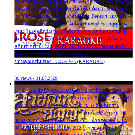
คู่แฟนเพลง ไม่เคยคิดว่าเก่ง หรือดังกว่าใคร..ใคร พระคุณ
ผู้ฟัง เท่านั้นยิ่งใหญ่ ที่เป็นแรงใจ ให้ผมดังมา.. ขอ องค์เท
วา สถิตฟากฟ้ายิ่งใหญ่ คุ้มภัยให้ท่าน เถิดหนา ขอจงเชื่อ
ใจ ไว้เถิดว่า ตราบชั่วชีวา ไม่ลืมแฟนเพลง ขอ อยู่คู่แฟน
เพลง ไม่เคยคิดว่าเก่ง หรือดังกว่าใคร..ใคร พระคุณผู้ฟัง
เท่านั้นยิ่งใหญ่ ที่เป็นแรงใจ ให้ผมดังมา.. ขอ องค์เทวา
สถิตฟากฟ้ายิ่งใหญ่ คุ้มภัยให้ท่าน เถิดหนา ขอจงเชื่อใจ ไว้
เถิดว่า ตราบชั่วชีวา ไม่ลืมแฟนเพลง
ขอบคุณแฟนเพลง - Cover Ver. (KARAOKE)
30 views • 31.07.2569
1. 00:00:00 ยินดีรับเดน 2. 00:03:44 น้ำตาอีสาน 3. 00:07:51
กิ่งทองใบหยก 4. 00:10:35 น้ำนิ่งไหลลึก 5. 00:13:49 ลานรัก
ลานเท 6. 00:17:06 จำใจจาก 7. 00:20:53 คืนฝนตก 8.
00:25:16 น้ำลงเดือนยี่ 9. 00:28:47 โสนน้อยเรือนงาม 10.
00:32:29 ตอไม้ที่ตายแล้ว 11. 00:35:41 น้ำกรดแช่เย็น 12.
00:39:08 อยากฟังซ้ำ 13. 00:42:32 รู้ว่าเขาหลอก 14.