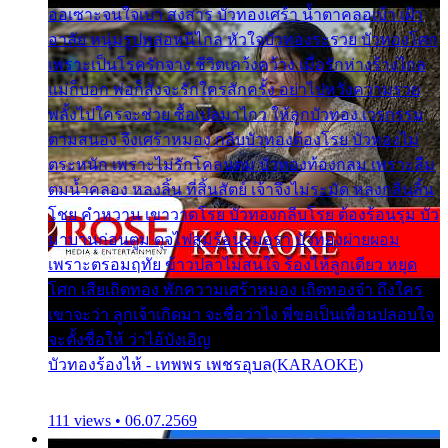
ออเซาะจนใจเบา สงสาร บัวทองเศร้า น้ำตาคลอเบ้า เฝ้า
อาลัย หนุ่มรูปหล่อหนีไกล หัวใจบัวทองระรวย บัวทองโศก
เพราะเป็นโรครักจาง ชีวิตเคว้งคว้าง เมื่อรักห่างร้างไกล
แม่ก็บอก พ่อก็สั่งจะรักใครสักครั้ง อย่าไปหวังความรวย
พลั้งไปใครจะช่วย ซื้อเปลมาไกว ให้ลูกบัวทอง เวรกรรม
ตามสนอง จึงเศร้าหมอง กลีบบัวทองต้องโรย บัวทองไม่
ตระหนัก เพราะไม่รักโคลนตม บัวทองท้องกลม เพราะลืม
ตมน้ำคลอง หลงลิ้น ที่สิ้นสัตย์ เจ้าจึงไม่ระมัด หลงกลิ่นลิ้น
โชย คำหวาน เขาวาดโรย บัวทองกลีบโรย ต้องร้อนรุม บัว
มาบานก่อนตูม ดุจไฟสุมร้อนรุมอุรา บัวทองผ่ายผอม
เพราะตรอมฤทัย ข้าวปลาไม่สนใจ ร้องไห้ลูกเดียว หยุด
โศก เสียเถิดทอง พักความเศร้าหมอง เถิดทองจ๋า ถึงใคร
เขาจะว่า ลูกเจ้าเกิดมา จะชื่อว่าไง พี่ขอเป็นเพื่อนปลอบใจ
จะตั้งชื่อให้ ว่าไอ้บังเอิญ
บัวทองร้องไห้ - เทพพร เพชรอุบล(KARAOKE)
111 views • 06.07.2569