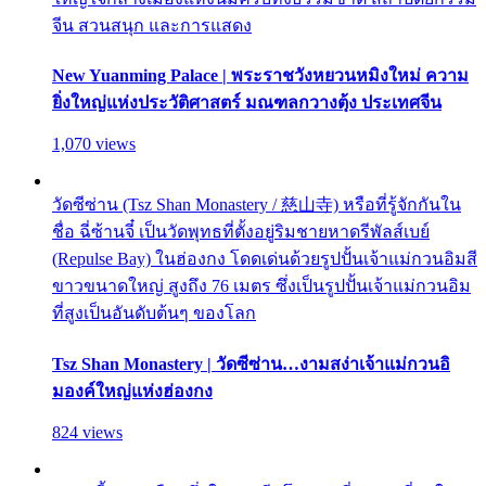
จีน สวนสนุก และการแสดง
New Yuanming Palace | พระราชวังหยวนหมิงใหม่ ความ
ยิ่งใหญ่แห่งประวัติศาสตร์ มณฑลกวางตุ้ง ประเทศจีน
1,070 views
วัดซีซ่าน (Tsz Shan Monastery / 慈山寺) หรือที่รู้จักกันใน
ชื่อ ฉี่ซ้านจี๋ เป็นวัดพุทธที่ตั้งอยู่ริมชายหาดรีพัลส์เบย์
(Repulse Bay) ในฮ่องกง โดดเด่นด้วยรูปปั้นเจ้าแม่กวนอิมสี
ขาวขนาดใหญ่ สูงถึง 76 เมตร ซึ่งเป็นรูปปั้นเจ้าแม่กวนอิม
ที่สูงเป็นอันดับต้นๆ ของโลก
Tsz Shan Monastery | วัดซีซ่าน…งามสง่าเจ้าแม่กวนอิ
มองค์ใหญ่แห่งฮ่องกง
824 views