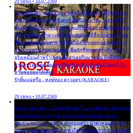
29 views • 10.07.2569
ไม่เคยรักใครแน่หรือ อยากเชื่อถือก็ไม่กล้า ติ๋มใช่คนสวย
ตรึงใจ ติ๋มใช่งามซึ้งตรึงตรา พี่หรือจะมาหมายร่วมชีวี ก็
คนเขาลืออื้อฉาว ว่าสาวๆรุมตอมพี่ ติ๋มอยากรับรักเหมือน
กัน แต่หวั่นจะช้ำดวงฤดี กลัวแฟนของพี่ชี้หน้าด่าทอ ก็คน
ชื่อต๋อยต้อยตุ้มตุ๋ยต่าย พี่ยังลืมได้ง่ายๆเลยหนอ แค่ตัวเรา
สาวบ้านนา แสนจะซอมซ่อ ขืนรักขืนรอคงช้ำสักวัน ถ้า
จริงเหมือนคำพร่ำเฉลย พี่อย่าเฉยรีบมาหมั้น ถ้าพี่สู่ขอ
ตามธรรมเนียม ติ๋มจะเตรียมรับเกลียวสัมพันธ์ ผิดหวังไม่
หวั่นขอยอมได้เคียง
รักติ๋มแน่หรือ - หงษ์ทอง ดาวอุดร (KARAOKE)
29 views • 10.07.2569
บัวทองโศก เพราะเป็นโรครักรุม ในอกกลัดกลุ้ม โดนแฟน
หนุ่มหลอกเอา เขารวย และรูปหล่อ มาพะเน้าพะนอ
ออเซาะจนใจเบา สงสาร บัวทองเศร้า น้ำตาคลอเบ้า เฝ้า
อาลัย หนุ่มรูปหล่อหนีไกล หัวใจบัวทองระรวย บัวทองโศก