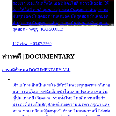
สองเรา เจอะกันครั้งใด เธอไม่เคยไยดี คราวนี้เธอยิ้มให้
ต้องให้ใส่ลีวายส์ สุดยอด สุดยอด มันสุดยอด มันสุดยอด
มันสุดยอด มันสุดยอด มันสุดยอด มันสุดยอด มันสุดยอด
มันสุดยอด มันสุดยอด มันสุดยอด มันสุดยอด มันสุดยอด
สุดยอด - วงซูซู (KARAOKE)
127 views • 03.07.2569
สารคดี
|
DOCUMENTARY
สารคดีทั้งหมด
DOCUMENTARY ALL
เจ้าแม่กวนอิมเป็นพระโพธิสัตว์ในพระพุทธศาสนานิกาย
มหายาน มีผู้เคารพนับถือบูชาในหลายประเทศ เช่น จีน
ญี่ปุ่น เกาหลี เวียดนาม รวมทั้งไทย โดยมีความเชื่อว่า
พระองค์ทรงเป็นสัญลักษณ์แห่งความเมตตา กรุณา และ
ความช่วยเหลือแก่ผู้ตกทุกข์ได้ยาก ในบทความนี้ Palanla