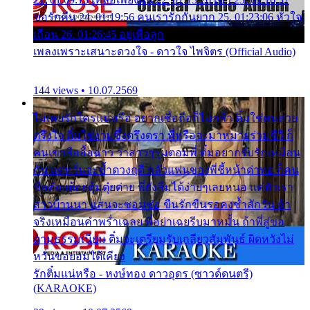
ขอรักคืน 24. 01:19:56 คนเรารักกันยาก 25. 01:23:06 หัวใจ
เถื่อน 26. 01:26:45 อยู่เพื่อลูก
เพลงเพราะเสนาะดวงใจ - ดาวใจ ไพจิตร (Official Audio)
144 views • 10.07.2569
ไม่เคยรักใครแน่หรือ อยากเชื่อถือก็ไม่กล้า ติ๋มใช่คนสวย
ตรึงใจ ติ๋มใช่งามซึ้งตรึงตรา พี่หรือจะมาหมายร่วมชีวี ก็
คนเขาลืออื้อฉาว ว่าสาวๆรุมตอมพี่ ติ๋มอยากรับรักเหมือน
กัน แต่หวั่นจะช้ำดวงฤดี กลัวแฟนของพี่ชี้หน้าด่าทอ ก็คน
ชื่อต๋อยต้อยตุ้มตุ๋ยต่าย พี่ยังลืมได้ง่ายๆเลยหนอ แค่ตัวเรา
สาวบ้านนา แสนจะซอมซ่อ ขืนรักขืนรอคงช้ำสักวัน ถ้า
จริงเหมือนคำพร่ำเฉลย พี่อย่าเฉยรีบมาหมั้น ถ้าพี่สู่ขอ
ตามธรรมเนียม ติ๋มจะเตรียมรับเกลียวสัมพันธ์ ผิดหวังไม่
หวั่นขอยอมได้เคียง
รักติ๋มแน่หรือ - หงษ์ทอง ดาวอุดร (ซาวด์ดนตรี)
(KARAOKE)