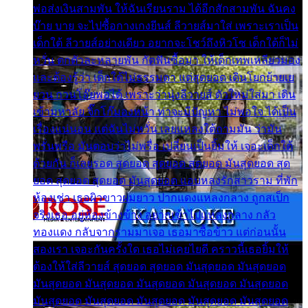
พ่อส่งเงินสามพัน ให้ฉันเรียนราม ได้อีกสักสามพัน ฉันคง
บ๊าย บาย จะไปซื้อกางเกงยีนส์ ลีวายส์มาใส่ เพราะเราเป็น
เด็กใต้ ลีวายส์อย่างเดียว อยากจะโชว์ถึงหิวโซ เด็กใต้ก็ไม่
หวั่น ตกตัวละหลายพัน กัดฟันซื้อมา ให้เด็กเทพเหลียวมอง
และต้องรู้ว่า เด็กใต้ไม่ธรรมดา แต่สุดยอด เดินโยกย้ายเย
ยวน กวนโอ๊ยพอได้ เพราะว่านุ่งลีวายส์ ตัวใหม่ใส่มา เดิน
เข้ามหาลัย จิ๊กโก๊มองหน้า ท่าจะมีปัญหา ไม่พอใจ ได้เป็น
เรื่องแน่นอน แต่ฉันไม่หวั่น เลยแหลงใต้ถามมัน ว่ามัน
พรั่นพรือ มันตอบว่าไม่พรื่อ เปลี่ยนเป็นยิ้มให้ เจอะเด็กใต้
ด้วยกัน ก็เลยรอด สุดยอด สุดยอด สุดยอด มันสุดยอด สุด
ยอด สุดยอด สุดยอด มันสุดยอด แอบหลงรักสาวราม ที่พัก
ห้องเช่า เธอผิวขาวผมยาว ปากแดงแหลงกลาง ถูกสเป็ก
จริงเธอ อยู่ห้องข้างข้าง อยากเข้าไปแหลงกลาง กลัว
ทองแดง กลับจากรามมาเจอ เธอมาซื้อข้าว แต่ก่อนนั้น
สองเรา เจอะกันครั้งใด เธอไม่เคยไยดี คราวนี้เธอยิ้มให้
ต้องให้ใส่ลีวายส์ สุดยอด สุดยอด มันสุดยอด มันสุดยอด
มันสุดยอด มันสุดยอด มันสุดยอด มันสุดยอด มันสุดยอด
มันสุดยอด มันสุดยอด มันสุดยอด มันสุดยอด มันสุดยอด