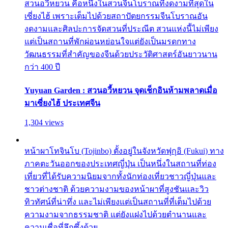
สวนอวี้หยวน คือหนึ่งในสวนจีนโบราณที่งดงามที่สุดใน
เซี่ยงไฮ้ เพราะเต็มไปด้วยสถาปัตยกรรมจีนโบราณอัน
งดงามและศิลปะการจัดสวนที่ประณีต สวนแห่งนี้ไม่เพียง
แต่เป็นสถานที่พักผ่อนหย่อนใจแต่ยังเป็นมรดกทาง
วัฒนธรรมที่สำคัญของจีนด้วยประวัติศาสตร์อันยาวนาน
กว่า 400 ปี
Yuyuan Garden : สวนอวี้หยวน จุดเช็กอินห้ามพลาดเมื่อ
มาเซี่ยงไฮ้ ประเทศจีน
1,304 views
หน้าผาโทจินโบ (Tojinbo) ตั้งอยู่ในจังหวัดฟุกุอิ (Fukui) ทาง
ภาคตะวันออกของประเทศญี่ปุ่น เป็นหนึ่งในสถานที่ท่อง
เที่ยวที่ได้รับความนิยมจากทั้งนักท่องเที่ยวชาวญี่ปุ่นและ
ชาวต่างชาติ ด้วยความงามของหน้าผาที่สูงชันและวิว
ทิวทัศน์ที่น่าทึ่ง และไม่เพียงแต่เป็นสถานที่ที่เต็มไปด้วย
ความงามจากธรรมชาติ แต่ยังแฝงไปด้วยตำนานและ
ความเชื่อที่ลึกซึ้งด้วย