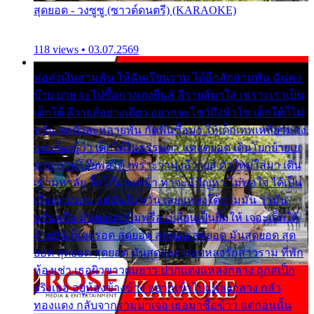
สุดยอด - วงซูซู (ซาวด์ดนตรี) (KARAOKE)
118 views • 03.07.2569
พ่อส่งเงินสามพัน ให้ฉันเรียนราม ได้อีกสักสามพัน ฉันคง
บ๊าย บาย จะไปซื้อกางเกงยีนส์ ลีวายส์มาใส่ เพราะเราเป็น
เด็กใต้ ลีวายส์อย่างเดียว อยากจะโชว์ถึงหิวโซ เด็กใต้ก็ไม่
หวั่น ตกตัวละหลายพัน กัดฟันซื้อมา ให้เด็กเทพเหลียวมอง
และต้องรู้ว่า เด็กใต้ไม่ธรรมดา แต่สุดยอด เดินโยกย้ายเย
ยวน กวนโอ๊ยพอได้ เพราะว่านุ่งลีวายส์ ตัวใหม่ใส่มา เดิน
เข้ามหาลัย จิ๊กโก๊มองหน้า ท่าจะมีปัญหา ไม่พอใจ ได้เป็น
เรื่องแน่นอน แต่ฉันไม่หวั่น เลยแหลงใต้ถามมัน ว่ามัน
พรั่นพรือ มันตอบว่าไม่พรื่อ เปลี่ยนเป็นยิ้มให้ เจอะเด็กใต้
ด้วยกัน ก็เลยรอด สุดยอด สุดยอด สุดยอด มันสุดยอด สุด
ยอด สุดยอด สุดยอด มันสุดยอด แอบหลงรักสาวราม ที่พัก
ห้องเช่า เธอผิวขาวผมยาว ปากแดงแหลงกลาง ถูกสเป็ก
จริงเธอ อยู่ห้องข้างข้าง อยากเข้าไปแหลงกลาง กลัว
ทองแดง กลับจากรามมาเจอ เธอมาซื้อข้าว แต่ก่อนนั้น