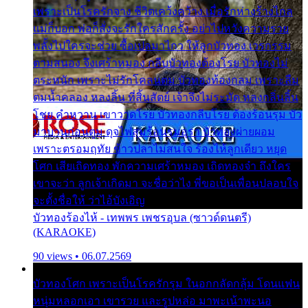
เพราะเป็นโรครักจาง ชีวิตเคว้งคว้าง เมื่อรักห่างร้างไกล
แม่ก็บอก พ่อก็สั่งจะรักใครสักครั้ง อย่าไปหวังความรวย
พลั้งไปใครจะช่วย ซื้อเปลมาไกว ให้ลูกบัวทอง เวรกรรม
ตามสนอง จึงเศร้าหมอง กลีบบัวทองต้องโรย บัวทองไม่
ตระหนัก เพราะไม่รักโคลนตม บัวทองท้องกลม เพราะลืม
ตมน้ำคลอง หลงลิ้น ที่สิ้นสัตย์ เจ้าจึงไม่ระมัด หลงกลิ่นลิ้น
โชย คำหวาน เขาวาดโรย บัวทองกลีบโรย ต้องร้อนรุม บัว
มาบานก่อนตูม ดุจไฟสุมร้อนรุมอุรา บัวทองผ่ายผอม
เพราะตรอมฤทัย ข้าวปลาไม่สนใจ ร้องไห้ลูกเดียว หยุด
โศก เสียเถิดทอง พักความเศร้าหมอง เถิดทองจ๋า ถึงใคร
เขาจะว่า ลูกเจ้าเกิดมา จะชื่อว่าไง พี่ขอเป็นเพื่อนปลอบใจ
จะตั้งชื่อให้ ว่าไอ้บังเอิญ
บัวทองร้องไห้ - เทพพร เพชรอุบล (ซาวด์ดนตรี)
(KARAOKE)
90 views • 06.07.2569
บัวทองโศก เพราะเป็นโรครักรุม ในอกกลัดกลุ้ม โดนแฟน
หนุ่มหลอกเอา เขารวย และรูปหล่อ มาพะเน้าพะนอ