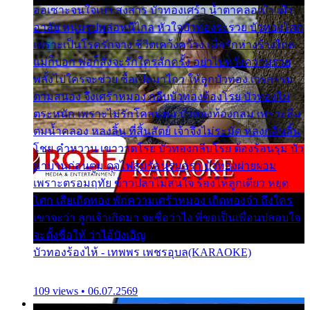
ออเซาะจนใจเบา สงสาร บัวทองเศร้า น้ำตาคลอเบ้า เฝ้า
อาลัย หนุ่มรูปหล่อหนีไกล หัวใจบัวทองระรวย บัวทองโศก
เพราะเป็นโรครักจาง ชีวิตเคว้งคว้าง เมื่อรักห่างร้างไกล
แม่ก็บอก พ่อก็สั่งจะรักใครสักครั้ง อย่าไปหวังความรวย
พลั้งไปใครจะช่วย ซื้อเปลมาไกว ให้ลูกบัวทอง เวรกรรม
ตามสนอง จึงเศร้าหมอง กลีบบัวทองต้องโรย บัวทองไม่
ตระหนัก เพราะไม่รักโคลนตม บัวทองท้องกลม เพราะลืม
ตมน้ำคลอง หลงลิ้น ที่สิ้นสัตย์ เจ้าจึงไม่ระมัด หลงกลิ่นลิ้น
โชย คำหวาน เขาวาดโรย บัวทองกลีบโรย ต้องร้อนรุม บัว
มาบานก่อนตูม ดุจไฟสุมร้อนรุมอุรา บัวทองผ่ายผอม
เพราะตรอมฤทัย ข้าวปลาไม่สนใจ ร้องไห้ลูกเดียว หยุด
โศก เสียเถิดทอง พักความเศร้าหมอง เถิดทองจ๋า ถึงใคร
เขาจะว่า ลูกเจ้าเกิดมา จะชื่อว่าไง พี่ขอเป็นเพื่อนปลอบใจ
จะตั้งชื่อให้ ว่าไอ้บังเอิญ
บัวทองร้องไห้ - เทพพร เพชรอุบล(KARAOKE)
109 views • 06.07.2569