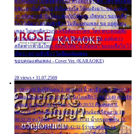
คู่แฟนเพลง ไม่เคยคิดว่าเก่ง หรือดังกว่าใคร..ใคร พระคุณ
ผู้ฟัง เท่านั้นยิ่งใหญ่ ที่เป็นแรงใจ ให้ผมดังมา.. ขอ องค์เท
วา สถิตฟากฟ้ายิ่งใหญ่ คุ้มภัยให้ท่าน เถิดหนา ขอจงเชื่อ
ใจ ไว้เถิดว่า ตราบชั่วชีวา ไม่ลืมแฟนเพลง ขอ อยู่คู่แฟน
เพลง ไม่เคยคิดว่าเก่ง หรือดังกว่าใคร..ใคร พระคุณผู้ฟัง
เท่านั้นยิ่งใหญ่ ที่เป็นแรงใจ ให้ผมดังมา.. ขอ องค์เทวา
สถิตฟากฟ้ายิ่งใหญ่ คุ้มภัยให้ท่าน เถิดหนา ขอจงเชื่อใจ ไว้
เถิดว่า ตราบชั่วชีวา ไม่ลืมแฟนเพลง
ขอบคุณแฟนเพลง - Cover Ver. (KARAOKE)
28 views • 31.07.2569
1. 00:00:00 ยินดีรับเดน 2. 00:03:44 น้ำตาอีสาน 3. 00:07:51
กิ่งทองใบหยก 4. 00:10:35 น้ำนิ่งไหลลึก 5. 00:13:49 ลานรัก
ลานเท 6. 00:17:06 จำใจจาก 7. 00:20:53 คืนฝนตก 8.
00:25:16 น้ำลงเดือนยี่ 9. 00:28:47 โสนน้อยเรือนงาม 10.
00:32:29 ตอไม้ที่ตายแล้ว 11. 00:35:41 น้ำกรดแช่เย็น 12.
00:39:08 อยากฟังซ้ำ 13. 00:42:32 รู้ว่าเขาหลอก 14.