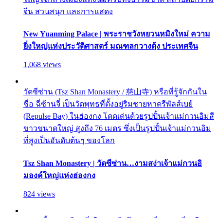
จีน สวนสนุก และการแสดง
New Yuanming Palace | พระราชวังหยวนหมิงใหม่ ความ
ยิ่งใหญ่แห่งประวัติศาสตร์ มณฑลกวางตุ้ง ประเทศจีน
1,068 views
วัดซีซ่าน (Tsz Shan Monastery / 慈山寺) หรือที่รู้จักกันใน
ชื่อ ฉี่ซ้านจี๋ เป็นวัดพุทธที่ตั้งอยู่ริมชายหาดรีพัลส์เบย์
(Repulse Bay) ในฮ่องกง โดดเด่นด้วยรูปปั้นเจ้าแม่กวนอิมสี
ขาวขนาดใหญ่ สูงถึง 76 เมตร ซึ่งเป็นรูปปั้นเจ้าแม่กวนอิม
ที่สูงเป็นอันดับต้นๆ ของโลก
Tsz Shan Monastery | วัดซีซ่าน…งามสง่าเจ้าแม่กวนอิ
มองค์ใหญ่แห่งฮ่องกง
824 views