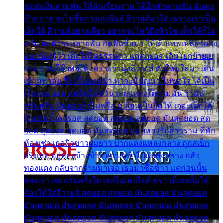
พ่อส่งเงินสามพัน ให้ฉันเรียนราม ได้อีกสักสามพัน ฉันคง
บ๊าย บาย จะไปซื้อกางเกงยีนส์ ลีวายส์มาใส่ เพราะเราเป็น
เด็กใต้ ลีวายส์อย่างเดียว อยากจะโชว์ถึงหิวโซ เด็กใต้ก็ไม่
หวั่น ตกตัวละหลายพัน กัดฟันซื้อมา ให้เด็กเทพเหลียวมอง
และต้องรู้ว่า เด็กใต้ไม่ธรรมดา แต่สุดยอด เดินโยกย้ายเย
ยวน กวนโอ๊ยพอได้ เพราะว่านุ่งลีวายส์ ตัวใหม่ใส่มา เดิน
เข้ามหาลัย จิ๊กโก๊มองหน้า ท่าจะมีปัญหา ไม่พอใจ ได้เป็น
เรื่องแน่นอน แต่ฉันไม่หวั่น เลยแหลงใต้ถามมัน ว่ามัน
พรั่นพรือ มันตอบว่าไม่พรื่อ เปลี่ยนเป็นยิ้มให้ เจอะเด็กใต้
ด้วยกัน ก็เลยรอด สุดยอด สุดยอด สุดยอด มันสุดยอด สุด
ยอด สุดยอด สุดยอด มันสุดยอด แอบหลงรักสาวราม ที่พัก
ห้องเช่า เธอผิวขาวผมยาว ปากแดงแหลงกลาง ถูกสเป็ก
จริงเธอ อยู่ห้องข้างข้าง อยากเข้าไปแหลงกลาง กลัว
ทองแดง กลับจากรามมาเจอ เธอมาซื้อข้าว แต่ก่อนนั้น
สองเรา เจอะกันครั้งใด เธอไม่เคยไยดี คราวนี้เธอยิ้มให้
ต้องให้ใส่ลีวายส์ สุดยอด สุดยอด มันสุดยอด มันสุดยอด
มันสุดยอด มันสุดยอด มันสุดยอด มันสุดยอด มันสุดยอด
มันสุดยอด มันสุดยอด มันสุดยอด มันสุดยอด มันสุดยอด