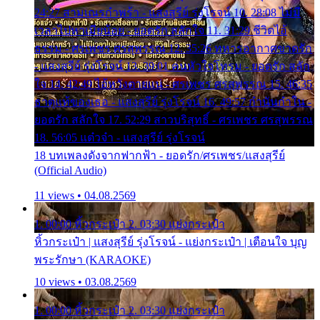
24:27 สามเณรกำพร้า - แสงสุรีย์ รุ่งโรจน์ 10. 28:08 ไม่มี
เวลาไปหาเมียน้อย - ยอดรัก สลักใจ 11. 31:29 ชีวิตไอ้
ธรรม - ศรเพชร ศรสุพรรณ 12. 35:26 ทหารอากาศขาดรัก
- แสงสุรีย์ รุ่งโรจน์ 13. 39:01 คนหัวใจโทรม - ยอดรัก สลัก
ใจ 14. 42:49 ไอ้หวังตายแน่ - ศรเพชร ศรสุพรรณ 15. 46:35
ธาตุแท้ของเธอ - แสงสุรีย์ รุ่งโรจน์ 16. 49:57 กำนันกำใน -
ยอดรัก สลักใจ 17. 52:29 สาวบริสุทธิ์ - ศรเพชร ศรสุพรรณ
18. 56:05 แต๋วจ๋า - แสงสุรีย์ รุ่งโรจน์
18 บทเพลงดังจากฟากฟ้า - ยอดรัก/ศรเพชร/แสงสุรีย์
(Official Audio)
11 views • 04.08.2569
1. 00:00 หิ้วกระเป๋า 2. 03:30 แย่งกระเป๋า
หิ้วกระเป๋า | แสงสุรีย์ รุ่งโรจน์ - แย่งกระเป๋า | เตือนใจ บุญ
พระรักษา (KARAOKE)
10 views • 03.08.2569
1. 00:00 หิ้วกระเป๋า 2. 03:30 แย่งกระเป๋า