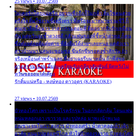
25 views • 10.07.2569
ไม่เคยรักใครแน่หรือ อยากเชื่อถือก็ไม่กล้า ติ๋มใช่คนสวย
ตรึงใจ ติ๋มใช่งามซึ้งตรึงตรา พี่หรือจะมาหมายร่วมชีวี ก็
คนเขาลืออื้อฉาว ว่าสาวๆรุมตอมพี่ ติ๋มอยากรับรักเหมือน
กัน แต่หวั่นจะช้ำดวงฤดี กลัวแฟนของพี่ชี้หน้าด่าทอ ก็คน
ชื่อต๋อยต้อยตุ้มตุ๋ยต่าย พี่ยังลืมได้ง่ายๆเลยหนอ แค่ตัวเรา
สาวบ้านนา แสนจะซอมซ่อ ขืนรักขืนรอคงช้ำสักวัน ถ้า
จริงเหมือนคำพร่ำเฉลย พี่อย่าเฉยรีบมาหมั้น ถ้าพี่สู่ขอ
ตามธรรมเนียม ติ๋มจะเตรียมรับเกลียวสัมพันธ์ ผิดหวังไม่
หวั่นขอยอมได้เคียง
รักติ๋มแน่หรือ - หงษ์ทอง ดาวอุดร (KARAOKE)
27 views • 10.07.2569
บัวทองโศก เพราะเป็นโรครักรุม ในอกกลัดกลุ้ม โดนแฟน
หนุ่มหลอกเอา เขารวย และรูปหล่อ มาพะเน้าพะนอ
ออเซาะจนใจเบา สงสาร บัวทองเศร้า น้ำตาคลอเบ้า เฝ้า
อาลัย หนุ่มรูปหล่อหนีไกล หัวใจบัวทองระรวย บัวทองโศก