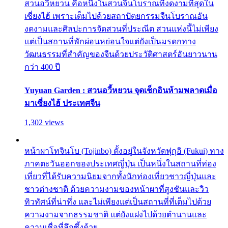
สวนอวี้หยวน คือหนึ่งในสวนจีนโบราณที่งดงามที่สุดใน
เซี่ยงไฮ้ เพราะเต็มไปด้วยสถาปัตยกรรมจีนโบราณอัน
งดงามและศิลปะการจัดสวนที่ประณีต สวนแห่งนี้ไม่เพียง
แต่เป็นสถานที่พักผ่อนหย่อนใจแต่ยังเป็นมรดกทาง
วัฒนธรรมที่สำคัญของจีนด้วยประวัติศาสตร์อันยาวนาน
กว่า 400 ปี
Yuyuan Garden : สวนอวี้หยวน จุดเช็กอินห้ามพลาดเมื่อ
มาเซี่ยงไฮ้ ประเทศจีน
1,302 views
หน้าผาโทจินโบ (Tojinbo) ตั้งอยู่ในจังหวัดฟุกุอิ (Fukui) ทาง
ภาคตะวันออกของประเทศญี่ปุ่น เป็นหนึ่งในสถานที่ท่อง
เที่ยวที่ได้รับความนิยมจากทั้งนักท่องเที่ยวชาวญี่ปุ่นและ
ชาวต่างชาติ ด้วยความงามของหน้าผาที่สูงชันและวิว
ทิวทัศน์ที่น่าทึ่ง และไม่เพียงแต่เป็นสถานที่ที่เต็มไปด้วย
ความงามจากธรรมชาติ แต่ยังแฝงไปด้วยตำนานและ
ความเชื่อที่ลึกซึ้งด้วย