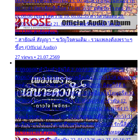
00:45:25 รอหน่อยน้องติ๋ม 15. 00:48:56 เรือล่มในหนอง 16.
00:51:43 บัตรเชิญสีเลือด 17. 00:56:07 อดีตรักโรงทอ 18.
01:00:00 เขมรไล่ควาย 19. 01:02:55 สาวสวนแตง 20.
01:05:51 แอบมอง 21. 01:09:27 พบรักปากน้ำโพ 22.
01:13:06 สายัณห์เมา
" สายัณห์ สัญญา " ขวัญใจคนเดิม - รวมเพลงดังเพราะๆ
ซึ้งๆ (Official Audio)
27 views • 21.07.2569
1. 00:00:00 ทำไมทำฉันได้ 2. 00:03:20 นางฟ้าสลัม 3.
00:06:50 คน 4. 00:10:36 บุญเหลือเกิน 5. 00:13:58 ฝนหยาด
สุดท้าย 6. 00:17:30 ยาใจยาจก 7. 00:20:30 คิดดูให้ดี 8.
00:24:21 ลบรอยแผลรัก 9. 00:27:35 เหมือนใจโดนกรีด 10.
00:30:54 ขบวนการเปาเปียว 11. 00:34:05 คำรำพัน 12.
00:37:20 ปาหนัน 13. 00:40:37 ใจเจ้ากรรม 14. 00:44:15 จูบ
ฉันแล้วจงตายเสีย 15. 00:47:24 ขอสูมาเต๊อะ 16. 00:51:11
คนใจมาร 17. 00:54:50 คืนทรมาน 18. 00:58:25 รักนี้สีดำ
19. 01:01:44 ส่วนเกิน 20. 01:05:42 หยาดน้ำฝนหยดน้ำตา
21. 01:09:13 เหลือเพียงฝัน 22. 01:13:26 เขา 23. 01:16:37