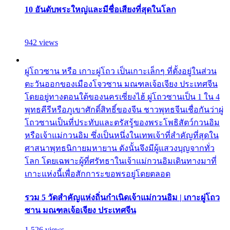
10 อันดับพระใหญ่และมีชื่อเสียงที่สุดในโลก
942 views
ผู่โถวซาน หรือ เกาะผู่โถว เป็นเกาะเล็กๆ ที่ตั้งอยู่ในส่วน
ตะวันออกของเมืองโจวซาน มณฑลเจ้อเจียง ประเทศจีน
โดยอยู่ทางตอนใต้ของนครเซี่ยงไฮ้ ผู่โถวซานเป็น 1 ใน 4
พุทธคีรีหรือภูเขาศักดิ์สิทธิ์ของจีน ชาวพุทธจีนเชื่อกันว่าผู่
โถวซานเป็นที่ประทับและตรัสรู้ของพระโพธิสัตว์กวนอิม
หรือเจ้าแม่กวนอิม ซึ่งเป็นหนึ่งในเทพเจ้าที่สำคัญที่สุดใน
ศาสนาพุทธนิกายมหายาน ดังนั้นจึงมีผู้แสวงบุญจากทั่ว
โลก โดยเฉพาะผู้ที่ศรัทธาในเจ้าแม่กวนอิมเดินทางมาที่
เกาะแห่งนี้เพื่อสักการะขอพรอยู่โดยตลอด
รวม 5 วัดสำคัญแห่งถิ่นกำเนิดเจ้าแม่กวนอิม | เกาะผู่โถว
ซาน มณฑลเจ้อเจียง ประเทศจีน
1,526 views