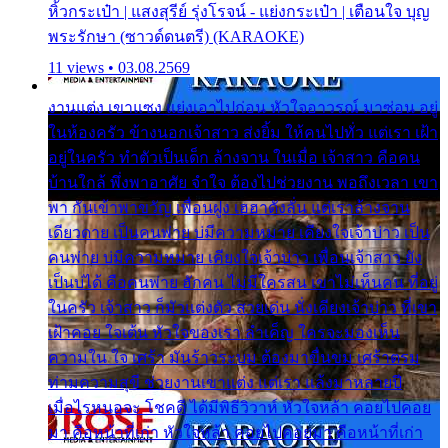
หิ้วกระเป๋า | แสงสุรีย์ รุ่งโรจน์ - แย่งกระเป๋า | เตือนใจ บุญ
พระรักษา (ซาวด์ดนตรี) (KARAOKE)
11 views • 03.08.2569
งานแต่ง เขาแซง แย่งเอาไปก่อน หัวใจอาวรณ์ มาซ่อน อยู่
ในห้องครัว ข้างนอกเจ้าสาว ส่งยิ้ม ให้คนไปทั่ว แต่เรา เฝ้า
อยู่ในครัว ทำตัวเป็นเด็ก ล้างจาน ในเมื่อ เจ้าสาว คือคน
บ้านใกล้ พึ่งพาอาศัย จำใจ ต้องไปช่วยงาน พอถึงเวลา เขา
พา กันเข้าพาขวัญ เพื่อนฝูง เฮฮาดังลั่น แต่เราล้างจาน
เดียวดาย เป็นคนพ่าย บ่มีความหมาย เคียงใจเจ้าบ่าว เป็น
คนพ่าย บ่มีความหมาย เคียงใจเจ้าบ่าว เพื่อนเจ้าสาว ยัง
เป็นบ่ได้ คือคนพ่าย ฮักคน ไม่มีใครสน เขาไม่เห็นคน ที่อยู่
ในครัว เจ้าสาว ก็มัวแต่งตัว สวยเด่น นั่งเคียงเจ้าบ่าว ที่เขา
เฝ้าคอย ใจเต้น หัวใจของเรา ลำเค็ญ ใครจะมองเห็น
ความใน ใจ เศร้า มันร้าวระบม ต้องมาขื่นขม เศร้าตรม
ท่ามความสุขี ช่วยงานเขาแต่ง แต่เรา แล้งมาหลายปี
เมื่อไรหนอจะ โชคดี ได้มีพิธีวิวาห์ หัวใจหล้า คอยไปคอย
มา คือหน้าที่เก่า หัวใจหล้า คอยไปคอยมา คือหน้าที่เก่า