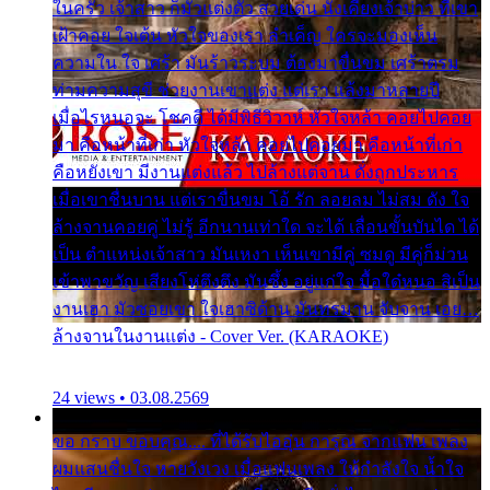
ในครัว เจ้าสาว ก็มัวแต่งตัว สวยเด่น นั่งเคียงเจ้าบ่าว ที่เขา
เฝ้าคอย ใจเต้น หัวใจของเรา ลำเค็ญ ใครจะมองเห็น
ความใน ใจ เศร้า มันร้าวระบม ต้องมาขื่นขม เศร้าตรม
ท่ามความสุขี ช่วยงานเขาแต่ง แต่เรา แล้งมาหลายปี
เมื่อไรหนอจะ โชคดี ได้มีพิธีวิวาห์ หัวใจหล้า คอยไปคอย
มา คือหน้าที่เก่า หัวใจหล้า คอยไปคอยมา คือหน้าที่เก่า
คือหยังเขา มีงานแต่งแล้ว ไปล้างแต่จาน ดั่งถูกประหาร
เมื่อเขาชื่นบาน แต่เราขื่นขม โอ้ รัก ลอยลม ไม่สม ดัง ใจ
ล้างจานคอยคู่ ไม่รู้ อีกนานเท่าใด จะได้ เลื่อนขั้นบันได ได้
เป็น ตำแหน่งเจ้าสาว มันเหงา เห็นเขามีคู่ ซมดู มีคู่ก็ม่วน
เข้าพาขวัญ เสียงโห่ตึงตึง มันซึ้ง อยู่แก่ใจ มื้อใด๋หนอ สิเป็น
งานเฮา มัวซอยเขา ใจเฮาซิด้าน มันทรมาน จับจาน เอย…
ล้างจานในงานแต่ง - Cover Ver. (KARAOKE)
24 views • 03.08.2569
ขอ กราบ ขอบคุณ.... ที่ได้รับไออุ่น การุณ จากแฟน เพลง
ผมแสนชื่นใจ หายวังเวง เมื่อแฟนเพลง ให้กำลังใจ น้ำใจ