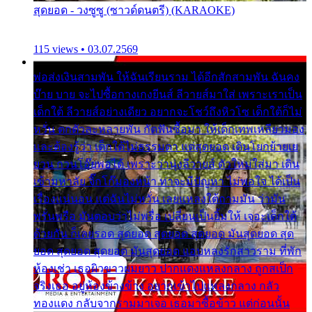
สุดยอด - วงซูซู (ซาวด์ดนตรี) (KARAOKE)
115 views • 03.07.2569
พ่อส่งเงินสามพัน ให้ฉันเรียนราม ได้อีกสักสามพัน ฉันคง
บ๊าย บาย จะไปซื้อกางเกงยีนส์ ลีวายส์มาใส่ เพราะเราเป็น
เด็กใต้ ลีวายส์อย่างเดียว อยากจะโชว์ถึงหิวโซ เด็กใต้ก็ไม่
หวั่น ตกตัวละหลายพัน กัดฟันซื้อมา ให้เด็กเทพเหลียวมอง
และต้องรู้ว่า เด็กใต้ไม่ธรรมดา แต่สุดยอด เดินโยกย้ายเย
ยวน กวนโอ๊ยพอได้ เพราะว่านุ่งลีวายส์ ตัวใหม่ใส่มา เดิน
เข้ามหาลัย จิ๊กโก๊มองหน้า ท่าจะมีปัญหา ไม่พอใจ ได้เป็น
เรื่องแน่นอน แต่ฉันไม่หวั่น เลยแหลงใต้ถามมัน ว่ามัน
พรั่นพรือ มันตอบว่าไม่พรื่อ เปลี่ยนเป็นยิ้มให้ เจอะเด็กใต้
ด้วยกัน ก็เลยรอด สุดยอด สุดยอด สุดยอด มันสุดยอด สุด
ยอด สุดยอด สุดยอด มันสุดยอด แอบหลงรักสาวราม ที่พัก
ห้องเช่า เธอผิวขาวผมยาว ปากแดงแหลงกลาง ถูกสเป็ก
จริงเธอ อยู่ห้องข้างข้าง อยากเข้าไปแหลงกลาง กลัว
ทองแดง กลับจากรามมาเจอ เธอมาซื้อข้าว แต่ก่อนนั้น