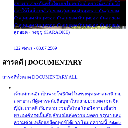
สองเรา เจอะกันครั้งใด เธอไม่เคยไยดี คราวนี้เธอยิ้มให้
ต้องให้ใส่ลีวายส์ สุดยอด สุดยอด มันสุดยอด มันสุดยอด
มันสุดยอด มันสุดยอด มันสุดยอด มันสุดยอด มันสุดยอด
มันสุดยอด มันสุดยอด มันสุดยอด มันสุดยอด มันสุดยอด
สุดยอด - วงซูซู (KARAOKE)
122 views • 03.07.2569
สารคดี
|
DOCUMENTARY
สารคดีทั้งหมด
DOCUMENTARY ALL
เจ้าแม่กวนอิมเป็นพระโพธิสัตว์ในพระพุทธศาสนานิกาย
มหายาน มีผู้เคารพนับถือบูชาในหลายประเทศ เช่น จีน
ญี่ปุ่น เกาหลี เวียดนาม รวมทั้งไทย โดยมีความเชื่อว่า
พระองค์ทรงเป็นสัญลักษณ์แห่งความเมตตา กรุณา และ
ความช่วยเหลือแก่ผู้ตกทุกข์ได้ยาก ในบทความนี้ Palanla