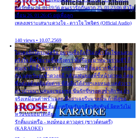
ขอรักคืน 24. 01:19:56 คนเรารักกันยาก 25. 01:23:06 หัวใจ
เถื่อน 26. 01:26:45 อยู่เพื่อลูก
เพลงเพราะเสนาะดวงใจ - ดาวใจ ไพจิตร (Official Audio)
140 views • 10.07.2569
ไม่เคยรักใครแน่หรือ อยากเชื่อถือก็ไม่กล้า ติ๋มใช่คนสวย
ตรึงใจ ติ๋มใช่งามซึ้งตรึงตรา พี่หรือจะมาหมายร่วมชีวี ก็
คนเขาลืออื้อฉาว ว่าสาวๆรุมตอมพี่ ติ๋มอยากรับรักเหมือน
กัน แต่หวั่นจะช้ำดวงฤดี กลัวแฟนของพี่ชี้หน้าด่าทอ ก็คน
ชื่อต๋อยต้อยตุ้มตุ๋ยต่าย พี่ยังลืมได้ง่ายๆเลยหนอ แค่ตัวเรา
สาวบ้านนา แสนจะซอมซ่อ ขืนรักขืนรอคงช้ำสักวัน ถ้า
จริงเหมือนคำพร่ำเฉลย พี่อย่าเฉยรีบมาหมั้น ถ้าพี่สู่ขอ
ตามธรรมเนียม ติ๋มจะเตรียมรับเกลียวสัมพันธ์ ผิดหวังไม่
หวั่นขอยอมได้เคียง
รักติ๋มแน่หรือ - หงษ์ทอง ดาวอุดร (ซาวด์ดนตรี)
(KARAOKE)