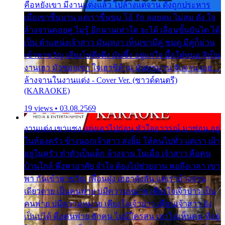
คือหยังเขา มีงานแต่งแล้ว ไปล้างแต่จาน ดั่งถูกประหาร
เมื่อเขาชื่นบาน แต่เราขื่นขม โอ้ รัก ลอยลม ไม่สม ดัง ใจ
ล้างจานคอยคู่ ไม่รู้ อีกนานเท่าใด จะได้ เลื่อนขั้นบันได ได้
เป็น ตำแหน่งเจ้าสาว มันเหงา เห็นเขามีคู่ ซมดู มีคู่ก็ม่วน
เข้าพาขวัญ เสียงโห่ตึงตึง มันซึ้ง อยู่แก่ใจ มื้อใด๋หนอ สิเป็น
งานเฮา มัวซอยเขา ใจเฮาซิด้าน มันทรมาน จับจาน เอย…
ล้างจานในงานแต่ง - Cover Ver. (ซาวด์ดนตรี)
(KARAOKE)
19 views • 03.08.2569
งานแต่ง เขาแซง แย่งเอาไปก่อน หัวใจอาวรณ์ มาซ่อน อยู่
ในห้องครัว ข้างนอกเจ้าสาว ส่งยิ้ม ให้คนไปทั่ว แต่เรา เฝ้า
อยู่ในครัว ทำตัวเป็นเด็ก ล้างจาน ในเมื่อ เจ้าสาว คือคน
บ้านใกล้ พึ่งพาอาศัย จำใจ ต้องไปช่วยงาน พอถึงเวลา เขา
พา กันเข้าพาขวัญ เพื่อนฝูง เฮฮาดังลั่น แต่เราล้างจาน
เดียวดาย เป็นคนพ่าย บ่มีความหมาย เคียงใจเจ้าบ่าว เป็น
คนพ่าย บ่มีความหมาย เคียงใจเจ้าบ่าว เพื่อนเจ้าสาว ยัง
เป็นบ่ได้ คือคนพ่าย ฮักคน ไม่มีใครสน เขาไม่เห็นคน ที่อยู่