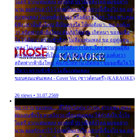
ไมตรี จากแฟนเพลง ทุกทุกที่ ปราณีหลั่งไหล ผมขอฝาก
นาม ยอดรักเอาไว้ โปรดเป็นแรงใจ อย่างนี้เรื่อยไป ขอ อยู่
คู่แฟนเพลง ไม่เคยคิดว่าเก่ง หรือดังกว่าใคร..ใคร พระคุณ
ผู้ฟัง เท่านั้นยิ่งใหญ่ ที่เป็นแรงใจ ให้ผมดังมา.. ขอ องค์เท
วา สถิตฟากฟ้ายิ่งใหญ่ คุ้มภัยให้ท่าน เถิดหนา ขอจงเชื่อ
ใจ ไว้เถิดว่า ตราบชั่วชีวา ไม่ลืมแฟนเพลง ขอ อยู่คู่แฟน
เพลง ไม่เคยคิดว่าเก่ง หรือดังกว่าใคร..ใคร พระคุณผู้ฟัง
เท่านั้นยิ่งใหญ่ ที่เป็นแรงใจ ให้ผมดังมา.. ขอ องค์เทวา
สถิตฟากฟ้ายิ่งใหญ่ คุ้มภัยให้ท่าน เถิดหนา ขอจงเชื่อใจ ไว้
เถิดว่า ตราบชั่วชีวา ไม่ลืมแฟนเพลง
ขอบคุณแฟนเพลง - Cover Ver. (ซาวด์ดนตรี) (KARAOKE)
26 views • 31.07.2569
ขอ กราบ ขอบคุณ.... ที่ได้รับไออุ่น การุณ จากแฟน เพลง
ผมแสนชื่นใจ หายวังเวง เมื่อแฟนเพลง ให้กำลังใจ น้ำใจ
ไมตรี จากแฟนเพลง ทุกทุกที่ ปราณีหลั่งไหล ผมขอฝาก
นาม ยอดรักเอาไว้ โปรดเป็นแรงใจ อย่างนี้เรื่อยไป ขอ อยู่