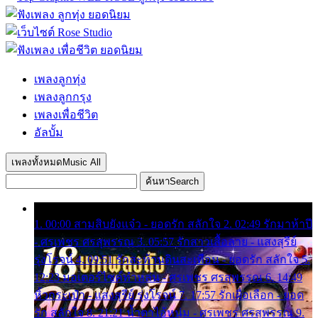
เพลงลูกทุ่ง
เพลงลูกกรุง
เพลงเพื่อชีวิต
อัลบั้ม
เพลงทั้งหมด
Music All
ค้นหา
Search
1. 00:00 สามสิบยังแจ๋ว - ยอดรัก สลักใจ 2. 02:49 รักมาห้าปี
- ศรเพชร ศรสุพรรณ 3. 05:57 รักสาวเสื้อลาย - แสงสุรีย์
รุ่งโรจน์ 4. 09:51 รักสะท้านดินสะเทือน - ยอดรัก สลักใจ 5.
12:23 มอเตอร์ไซค์ทำหล่น - ศรเพชร ศรสุพรรณ 6. 14:49
หิ้วกระเป๋า - แสงสุรีย์ รุ่งโรจน์ 7. 17:57 รักเผื่อเลือก - ยอด
รัก สลักใจ 8. 21:21 น้ำตาไอ้หนุ่ม - ศรเพชร ศรสุพรรณ 9.