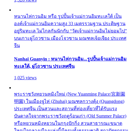
หนานไห่กวนอิม หรือ รูปปั้นเจ้าแม่กวนอิมทะเลใต้ เป็น
องค์เจ้าแม่กวนอิมความสูง 33 เมตรรวมฐาน ประดิษฐาน
อยู่ริมทะเล ไม่ไกลกันนักกับ “วัดเจ้าแม่กวนอิมไม่ยอมไป”
บนเกาะผู่โถวซาน เมืองโจวซาน มณฑลเจ้อเจียง ประเทศ
จีน
Nanhai Guanyin : หนานไห่กวนอิม...รูปปั้นเจ้าแม่กวนอิม
ทะเลใต้, ผู่โถวซาน ประเทศจีน
1,025 views
พระราชวังหยวนหมิงใหม่ (New Yuanming Palace/宮新園
明園) ในเมืองจูไห่ (Zhuhai) มณฑลกวางตุ้ง (Quangdong)
ประเทศจีน เป็นสวนและสถานที่ท่องเที่ยวที่ได้รับแรง
บันดาลใจจากพระราชวังฤดูร้อนเก่า (Old Summer Palace)
หรือหยวนหมิงหยวนในกรุงปักกิ่ง สวนสาธารณะขนาด
ใหญ่ใจกลางเมืองแห่งนี้มีครบทั้งธรรมชาติ สถาปัตยกรรม