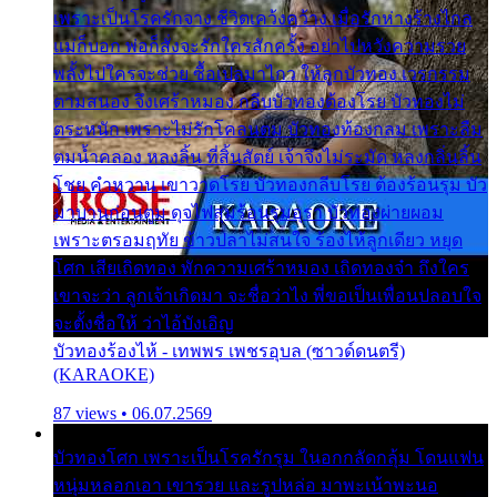
เพราะเป็นโรครักจาง ชีวิตเคว้งคว้าง เมื่อรักห่างร้างไกล
แม่ก็บอก พ่อก็สั่งจะรักใครสักครั้ง อย่าไปหวังความรวย
พลั้งไปใครจะช่วย ซื้อเปลมาไกว ให้ลูกบัวทอง เวรกรรม
ตามสนอง จึงเศร้าหมอง กลีบบัวทองต้องโรย บัวทองไม่
ตระหนัก เพราะไม่รักโคลนตม บัวทองท้องกลม เพราะลืม
ตมน้ำคลอง หลงลิ้น ที่สิ้นสัตย์ เจ้าจึงไม่ระมัด หลงกลิ่นลิ้น
โชย คำหวาน เขาวาดโรย บัวทองกลีบโรย ต้องร้อนรุม บัว
มาบานก่อนตูม ดุจไฟสุมร้อนรุมอุรา บัวทองผ่ายผอม
เพราะตรอมฤทัย ข้าวปลาไม่สนใจ ร้องไห้ลูกเดียว หยุด
โศก เสียเถิดทอง พักความเศร้าหมอง เถิดทองจ๋า ถึงใคร
เขาจะว่า ลูกเจ้าเกิดมา จะชื่อว่าไง พี่ขอเป็นเพื่อนปลอบใจ
จะตั้งชื่อให้ ว่าไอ้บังเอิญ
บัวทองร้องไห้ - เทพพร เพชรอุบล (ซาวด์ดนตรี)
(KARAOKE)
87 views • 06.07.2569
บัวทองโศก เพราะเป็นโรครักรุม ในอกกลัดกลุ้ม โดนแฟน
หนุ่มหลอกเอา เขารวย และรูปหล่อ มาพะเน้าพะนอ