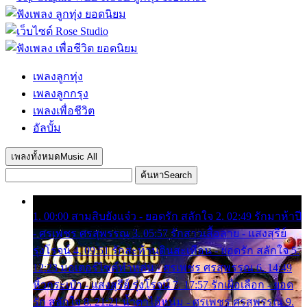
เพลงลูกทุ่ง
เพลงลูกกรุง
เพลงเพื่อชีวิต
อัลบั้ม
เพลงทั้งหมด
Music All
ค้นหา
Search
1. 00:00 สามสิบยังแจ๋ว - ยอดรัก สลักใจ 2. 02:49 รักมาห้าปี
- ศรเพชร ศรสุพรรณ 3. 05:57 รักสาวเสื้อลาย - แสงสุรีย์
รุ่งโรจน์ 4. 09:51 รักสะท้านดินสะเทือน - ยอดรัก สลักใจ 5.
12:23 มอเตอร์ไซค์ทำหล่น - ศรเพชร ศรสุพรรณ 6. 14:49
หิ้วกระเป๋า - แสงสุรีย์ รุ่งโรจน์ 7. 17:57 รักเผื่อเลือก - ยอด
รัก สลักใจ 8. 21:21 น้ำตาไอ้หนุ่ม - ศรเพชร ศรสุพรรณ 9.