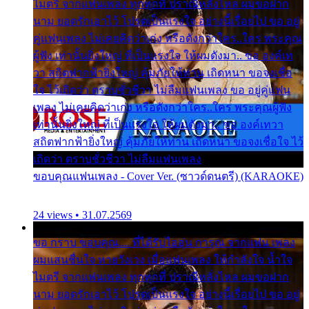
ไมตรี จากแฟนเพลง ทุกทุกที่ ปราณีหลั่งไหล ผมขอฝาก
นาม ยอดรักเอาไว้ โปรดเป็นแรงใจ อย่างนี้เรื่อยไป ขอ อยู่
คู่แฟนเพลง ไม่เคยคิดว่าเก่ง หรือดังกว่าใคร..ใคร พระคุณ
ผู้ฟัง เท่านั้นยิ่งใหญ่ ที่เป็นแรงใจ ให้ผมดังมา.. ขอ องค์เท
วา สถิตฟากฟ้ายิ่งใหญ่ คุ้มภัยให้ท่าน เถิดหนา ขอจงเชื่อ
ใจ ไว้เถิดว่า ตราบชั่วชีวา ไม่ลืมแฟนเพลง ขอ อยู่คู่แฟน
เพลง ไม่เคยคิดว่าเก่ง หรือดังกว่าใคร..ใคร พระคุณผู้ฟัง
เท่านั้นยิ่งใหญ่ ที่เป็นแรงใจ ให้ผมดังมา.. ขอ องค์เทวา
สถิตฟากฟ้ายิ่งใหญ่ คุ้มภัยให้ท่าน เถิดหนา ขอจงเชื่อใจ ไว้
เถิดว่า ตราบชั่วชีวา ไม่ลืมแฟนเพลง
ขอบคุณแฟนเพลง - Cover Ver. (ซาวด์ดนตรี) (KARAOKE)
24 views • 31.07.2569
ขอ กราบ ขอบคุณ.... ที่ได้รับไออุ่น การุณ จากแฟน เพลง
ผมแสนชื่นใจ หายวังเวง เมื่อแฟนเพลง ให้กำลังใจ น้ำใจ
ไมตรี จากแฟนเพลง ทุกทุกที่ ปราณีหลั่งไหล ผมขอฝาก
นาม ยอดรักเอาไว้ โปรดเป็นแรงใจ อย่างนี้เรื่อยไป ขอ อยู่