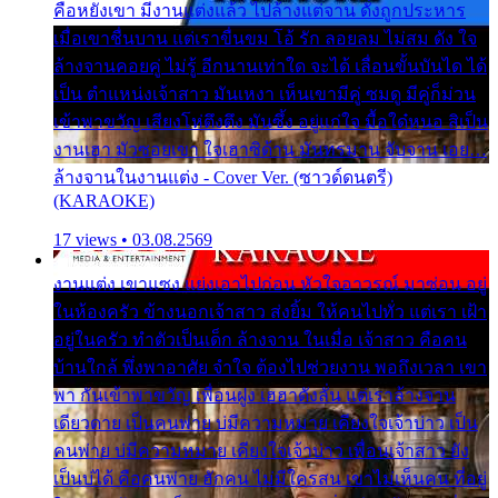
คือหยังเขา มีงานแต่งแล้ว ไปล้างแต่จาน ดั่งถูกประหาร
เมื่อเขาชื่นบาน แต่เราขื่นขม โอ้ รัก ลอยลม ไม่สม ดัง ใจ
ล้างจานคอยคู่ ไม่รู้ อีกนานเท่าใด จะได้ เลื่อนขั้นบันได ได้
เป็น ตำแหน่งเจ้าสาว มันเหงา เห็นเขามีคู่ ซมดู มีคู่ก็ม่วน
เข้าพาขวัญ เสียงโห่ตึงตึง มันซึ้ง อยู่แก่ใจ มื้อใด๋หนอ สิเป็น
งานเฮา มัวซอยเขา ใจเฮาซิด้าน มันทรมาน จับจาน เอย…
ล้างจานในงานแต่ง - Cover Ver. (ซาวด์ดนตรี)
(KARAOKE)
17 views • 03.08.2569
งานแต่ง เขาแซง แย่งเอาไปก่อน หัวใจอาวรณ์ มาซ่อน อยู่
ในห้องครัว ข้างนอกเจ้าสาว ส่งยิ้ม ให้คนไปทั่ว แต่เรา เฝ้า
อยู่ในครัว ทำตัวเป็นเด็ก ล้างจาน ในเมื่อ เจ้าสาว คือคน
บ้านใกล้ พึ่งพาอาศัย จำใจ ต้องไปช่วยงาน พอถึงเวลา เขา
พา กันเข้าพาขวัญ เพื่อนฝูง เฮฮาดังลั่น แต่เราล้างจาน
เดียวดาย เป็นคนพ่าย บ่มีความหมาย เคียงใจเจ้าบ่าว เป็น
คนพ่าย บ่มีความหมาย เคียงใจเจ้าบ่าว เพื่อนเจ้าสาว ยัง
เป็นบ่ได้ คือคนพ่าย ฮักคน ไม่มีใครสน เขาไม่เห็นคน ที่อยู่