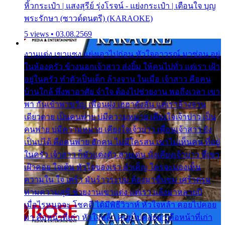
หิ้วกระเป๋า | แสงสุรีย์ รุ่งโรจน์ - แย่งกระเป๋า | เตือนใจ บุญ
พระรักษา (ซาวด์ดนตรี) (KARAOKE)
5 views • 03.08.2569
งานแต่ง เขาแซง แย่งเอาไปก่อน หัวใจอาวรณ์ มาซ่อน อยู่
ในห้องครัว ข้างนอกเจ้าสาว ส่งยิ้ม ให้คนไปทั่ว แต่เรา เฝ้า
อยู่ในครัว ทำตัวเป็นเด็ก ล้างจาน ในเมื่อ เจ้าสาว คือคน
บ้านใกล้ พึ่งพาอาศัย จำใจ ต้องไปช่วยงาน พอถึงเวลา เขา
พา กันเข้าพาขวัญ เพื่อนฝูง เฮฮาดังลั่น แต่เราล้างจาน
เดียวดาย เป็นคนพ่าย บ่มีความหมาย เคียงใจเจ้าบ่าว เป็น
คนพ่าย บ่มีความหมาย เคียงใจเจ้าบ่าว เพื่อนเจ้าสาว ยัง
เป็นบ่ได้ คือคนพ่าย ฮักคน ไม่มีใครสน เขาไม่เห็นคน ที่อยู่
ในครัว เจ้าสาว ก็มัวแต่งตัว สวยเด่น นั่งเคียงเจ้าบ่าว ที่เขา
เฝ้าคอย ใจเต้น หัวใจของเรา ลำเค็ญ ใครจะมองเห็น
ความใน ใจ เศร้า มันร้าวระบม ต้องมาขื่นขม เศร้าตรม
ท่ามความสุขี ช่วยงานเขาแต่ง แต่เรา แล้งมาหลายปี
เมื่อไรหนอจะ โชคดี ได้มีพิธีวิวาห์ หัวใจหล้า คอยไปคอย
มา คือหน้าที่เก่า หัวใจหล้า คอยไปคอยมา คือหน้าที่เก่า