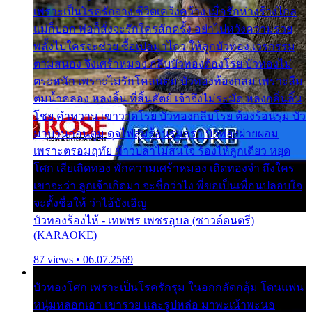
เพราะเป็นโรครักจาง ชีวิตเคว้งคว้าง เมื่อรักห่างร้างไกล
แม่ก็บอก พ่อก็สั่งจะรักใครสักครั้ง อย่าไปหวังความรวย
พลั้งไปใครจะช่วย ซื้อเปลมาไกว ให้ลูกบัวทอง เวรกรรม
ตามสนอง จึงเศร้าหมอง กลีบบัวทองต้องโรย บัวทองไม่
ตระหนัก เพราะไม่รักโคลนตม บัวทองท้องกลม เพราะลืม
ตมน้ำคลอง หลงลิ้น ที่สิ้นสัตย์ เจ้าจึงไม่ระมัด หลงกลิ่นลิ้น
โชย คำหวาน เขาวาดโรย บัวทองกลีบโรย ต้องร้อนรุม บัว
มาบานก่อนตูม ดุจไฟสุมร้อนรุมอุรา บัวทองผ่ายผอม
เพราะตรอมฤทัย ข้าวปลาไม่สนใจ ร้องไห้ลูกเดียว หยุด
โศก เสียเถิดทอง พักความเศร้าหมอง เถิดทองจ๋า ถึงใคร
เขาจะว่า ลูกเจ้าเกิดมา จะชื่อว่าไง พี่ขอเป็นเพื่อนปลอบใจ
จะตั้งชื่อให้ ว่าไอ้บังเอิญ
บัวทองร้องไห้ - เทพพร เพชรอุบล (ซาวด์ดนตรี)
(KARAOKE)
87 views • 06.07.2569
บัวทองโศก เพราะเป็นโรครักรุม ในอกกลัดกลุ้ม โดนแฟน
หนุ่มหลอกเอา เขารวย และรูปหล่อ มาพะเน้าพะนอ