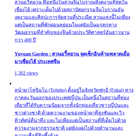
สวนอวี้หยวน คือหนึ่งในสวนจีนโบราณที่งดงามที่สุดใน
เซี่ยงไฮ้ เพราะเต็มไปด้วยสถาปัตยกรรมจีนโบราณอัน
งดงามและศิลปะการจัดสวนที่ประณีต สวนแห่งนี้ไม่เพียง
แต่เป็นสถานที่พักผ่อนหย่อนใจแต่ยังเป็นมรดกทาง
วัฒนธรรมที่สำคัญของจีนด้วยประวัติศาสตร์อันยาวนาน
กว่า 400 ปี
Yuyuan Garden : สวนอวี้หยวน จุดเช็กอินห้ามพลาดเมื่อ
มาเซี่ยงไฮ้ ประเทศจีน
1,302 views
หน้าผาโทจินโบ (Tojinbo) ตั้งอยู่ในจังหวัดฟุกุอิ (Fukui) ทาง
ภาคตะวันออกของประเทศญี่ปุ่น เป็นหนึ่งในสถานที่ท่อง
เที่ยวที่ได้รับความนิยมจากทั้งนักท่องเที่ยวชาวญี่ปุ่นและ
ชาวต่างชาติ ด้วยความงามของหน้าผาที่สูงชันและวิว
ทิวทัศน์ที่น่าทึ่ง และไม่เพียงแต่เป็นสถานที่ที่เต็มไปด้วย
ความงามจากธรรมชาติ แต่ยังแฝงไปด้วยตำนานและ
ความเชื่อที่ลึกซึ้งด้วย