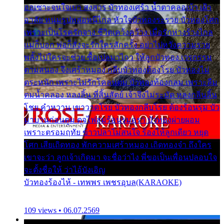
ออเซาะจนใจเบา สงสาร บัวทองเศร้า น้ำตาคลอเบ้า เฝ้า
อาลัย หนุ่มรูปหล่อหนีไกล หัวใจบัวทองระรวย บัวทองโศก
เพราะเป็นโรครักจาง ชีวิตเคว้งคว้าง เมื่อรักห่างร้างไกล
แม่ก็บอก พ่อก็สั่งจะรักใครสักครั้ง อย่าไปหวังความรวย
พลั้งไปใครจะช่วย ซื้อเปลมาไกว ให้ลูกบัวทอง เวรกรรม
ตามสนอง จึงเศร้าหมอง กลีบบัวทองต้องโรย บัวทองไม่
ตระหนัก เพราะไม่รักโคลนตม บัวทองท้องกลม เพราะลืม
ตมน้ำคลอง หลงลิ้น ที่สิ้นสัตย์ เจ้าจึงไม่ระมัด หลงกลิ่นลิ้น
โชย คำหวาน เขาวาดโรย บัวทองกลีบโรย ต้องร้อนรุม บัว
มาบานก่อนตูม ดุจไฟสุมร้อนรุมอุรา บัวทองผ่ายผอม
เพราะตรอมฤทัย ข้าวปลาไม่สนใจ ร้องไห้ลูกเดียว หยุด
โศก เสียเถิดทอง พักความเศร้าหมอง เถิดทองจ๋า ถึงใคร
เขาจะว่า ลูกเจ้าเกิดมา จะชื่อว่าไง พี่ขอเป็นเพื่อนปลอบใจ
จะตั้งชื่อให้ ว่าไอ้บังเอิญ
บัวทองร้องไห้ - เทพพร เพชรอุบล(KARAOKE)
109 views • 06.07.2569