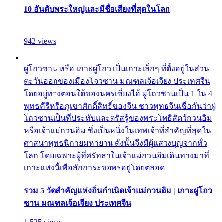
10 อันดับพระใหญ่และมีชื่อเสียงที่สุดในโลก
942 views
ผู่โถวซาน หรือ เกาะผู่โถว เป็นเกาะเล็กๆ ที่ตั้งอยู่ในส่วน
ตะวันออกของเมืองโจวซาน มณฑลเจ้อเจียง ประเทศจีน
โดยอยู่ทางตอนใต้ของนครเซี่ยงไฮ้ ผู่โถวซานเป็น 1 ใน 4
พุทธคีรีหรือภูเขาศักดิ์สิทธิ์ของจีน ชาวพุทธจีนเชื่อกันว่าผู่
โถวซานเป็นที่ประทับและตรัสรู้ของพระโพธิสัตว์กวนอิม
หรือเจ้าแม่กวนอิม ซึ่งเป็นหนึ่งในเทพเจ้าที่สำคัญที่สุดใน
ศาสนาพุทธนิกายมหายาน ดังนั้นจึงมีผู้แสวงบุญจากทั่ว
โลก โดยเฉพาะผู้ที่ศรัทธาในเจ้าแม่กวนอิมเดินทางมาที่
เกาะแห่งนี้เพื่อสักการะขอพรอยู่โดยตลอด
รวม 5 วัดสำคัญแห่งถิ่นกำเนิดเจ้าแม่กวนอิม | เกาะผู่โถว
ซาน มณฑลเจ้อเจียง ประเทศจีน
1,525 views