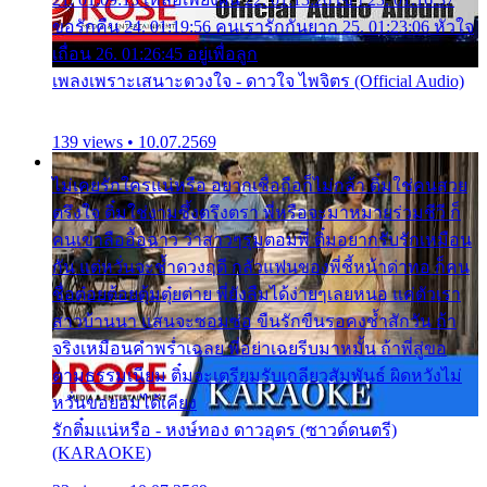
ขอรักคืน 24. 01:19:56 คนเรารักกันยาก 25. 01:23:06 หัวใจ
เถื่อน 26. 01:26:45 อยู่เพื่อลูก
เพลงเพราะเสนาะดวงใจ - ดาวใจ ไพจิตร (Official Audio)
139 views • 10.07.2569
ไม่เคยรักใครแน่หรือ อยากเชื่อถือก็ไม่กล้า ติ๋มใช่คนสวย
ตรึงใจ ติ๋มใช่งามซึ้งตรึงตรา พี่หรือจะมาหมายร่วมชีวี ก็
คนเขาลืออื้อฉาว ว่าสาวๆรุมตอมพี่ ติ๋มอยากรับรักเหมือน
กัน แต่หวั่นจะช้ำดวงฤดี กลัวแฟนของพี่ชี้หน้าด่าทอ ก็คน
ชื่อต๋อยต้อยตุ้มตุ๋ยต่าย พี่ยังลืมได้ง่ายๆเลยหนอ แค่ตัวเรา
สาวบ้านนา แสนจะซอมซ่อ ขืนรักขืนรอคงช้ำสักวัน ถ้า
จริงเหมือนคำพร่ำเฉลย พี่อย่าเฉยรีบมาหมั้น ถ้าพี่สู่ขอ
ตามธรรมเนียม ติ๋มจะเตรียมรับเกลียวสัมพันธ์ ผิดหวังไม่
หวั่นขอยอมได้เคียง
รักติ๋มแน่หรือ - หงษ์ทอง ดาวอุดร (ซาวด์ดนตรี)
(KARAOKE)