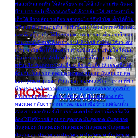
พ่อส่งเงินสามพัน ให้ฉันเรียนราม ได้อีกสักสามพัน ฉันคง
บ๊าย บาย จะไปซื้อกางเกงยีนส์ ลีวายส์มาใส่ เพราะเราเป็น
เด็กใต้ ลีวายส์อย่างเดียว อยากจะโชว์ถึงหิวโซ เด็กใต้ก็ไม่
หวั่น ตกตัวละหลายพัน กัดฟันซื้อมา ให้เด็กเทพเหลียวมอง
และต้องรู้ว่า เด็กใต้ไม่ธรรมดา แต่สุดยอด เดินโยกย้ายเย
ยวน กวนโอ๊ยพอได้ เพราะว่านุ่งลีวายส์ ตัวใหม่ใส่มา เดิน
เข้ามหาลัย จิ๊กโก๊มองหน้า ท่าจะมีปัญหา ไม่พอใจ ได้เป็น
เรื่องแน่นอน แต่ฉันไม่หวั่น เลยแหลงใต้ถามมัน ว่ามัน
พรั่นพรือ มันตอบว่าไม่พรื่อ เปลี่ยนเป็นยิ้มให้ เจอะเด็กใต้
ด้วยกัน ก็เลยรอด สุดยอด สุดยอด สุดยอด มันสุดยอด สุด
ยอด สุดยอด สุดยอด มันสุดยอด แอบหลงรักสาวราม ที่พัก
ห้องเช่า เธอผิวขาวผมยาว ปากแดงแหลงกลาง ถูกสเป็ก
จริงเธอ อยู่ห้องข้างข้าง อยากเข้าไปแหลงกลาง กลัว
ทองแดง กลับจากรามมาเจอ เธอมาซื้อข้าว แต่ก่อนนั้น
สองเรา เจอะกันครั้งใด เธอไม่เคยไยดี คราวนี้เธอยิ้มให้
ต้องให้ใส่ลีวายส์ สุดยอด สุดยอด มันสุดยอด มันสุดยอด
มันสุดยอด มันสุดยอด มันสุดยอด มันสุดยอด มันสุดยอด
มันสุดยอด มันสุดยอด มันสุดยอด มันสุดยอด มันสุดยอด