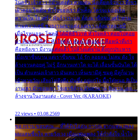
ในครัว เจ้าสาว ก็มัวแต่งตัว สวยเด่น นั่งเคียงเจ้าบ่าว ที่เขา
เฝ้าคอย ใจเต้น หัวใจของเรา ลำเค็ญ ใครจะมองเห็น
ความใน ใจ เศร้า มันร้าวระบม ต้องมาขื่นขม เศร้าตรม
ท่ามความสุขี ช่วยงานเขาแต่ง แต่เรา แล้งมาหลายปี
เมื่อไรหนอจะ โชคดี ได้มีพิธีวิวาห์ หัวใจหล้า คอยไปคอย
มา คือหน้าที่เก่า หัวใจหล้า คอยไปคอยมา คือหน้าที่เก่า
คือหยังเขา มีงานแต่งแล้ว ไปล้างแต่จาน ดั่งถูกประหาร
เมื่อเขาชื่นบาน แต่เราขื่นขม โอ้ รัก ลอยลม ไม่สม ดัง ใจ
ล้างจานคอยคู่ ไม่รู้ อีกนานเท่าใด จะได้ เลื่อนขั้นบันได ได้
เป็น ตำแหน่งเจ้าสาว มันเหงา เห็นเขามีคู่ ซมดู มีคู่ก็ม่วน
เข้าพาขวัญ เสียงโห่ตึงตึง มันซึ้ง อยู่แก่ใจ มื้อใด๋หนอ สิเป็น
งานเฮา มัวซอยเขา ใจเฮาซิด้าน มันทรมาน จับจาน เอย…
ล้างจานในงานแต่ง - Cover Ver. (KARAOKE)
22 views • 03.08.2569
ขอ กราบ ขอบคุณ.... ที่ได้รับไออุ่น การุณ จากแฟน เพลง
ผมแสนชื่นใจ หายวังเวง เมื่อแฟนเพลง ให้กำลังใจ น้ำใจ