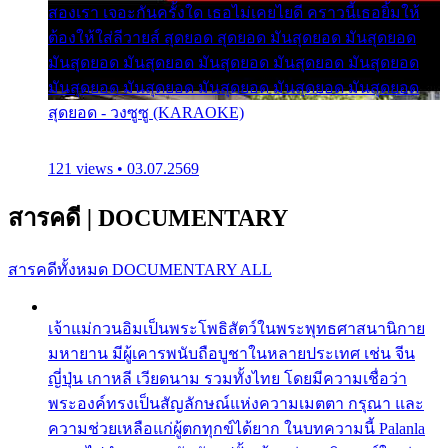
สองเรา เจอะกันครั้งใด เธอไม่เคยไยดี คราวนี้เธอยิ้มให้
ต้องให้ใส่ลีวายส์ สุดยอด สุดยอด มันสุดยอด มันสุดยอด
มันสุดยอด มันสุดยอด มันสุดยอด มันสุดยอด มันสุดยอด
มันสุดยอด มันสุดยอด มันสุดยอด มันสุดยอด มันสุดยอด
สุดยอด - วงซูซู (KARAOKE)
121 views • 03.07.2569
สารคดี
|
DOCUMENTARY
สารคดีทั้งหมด
DOCUMENTARY ALL
เจ้าแม่กวนอิมเป็นพระโพธิสัตว์ในพระพุทธศาสนานิกาย
มหายาน มีผู้เคารพนับถือบูชาในหลายประเทศ เช่น จีน
ญี่ปุ่น เกาหลี เวียดนาม รวมทั้งไทย โดยมีความเชื่อว่า
พระองค์ทรงเป็นสัญลักษณ์แห่งความเมตตา กรุณา และ
ความช่วยเหลือแก่ผู้ตกทุกข์ได้ยาก ในบทความนี้ Palanla