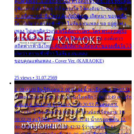
คู่แฟนเพลง ไม่เคยคิดว่าเก่ง หรือดังกว่าใคร..ใคร พระคุณ
ผู้ฟัง เท่านั้นยิ่งใหญ่ ที่เป็นแรงใจ ให้ผมดังมา.. ขอ องค์เท
วา สถิตฟากฟ้ายิ่งใหญ่ คุ้มภัยให้ท่าน เถิดหนา ขอจงเชื่อ
ใจ ไว้เถิดว่า ตราบชั่วชีวา ไม่ลืมแฟนเพลง ขอ อยู่คู่แฟน
เพลง ไม่เคยคิดว่าเก่ง หรือดังกว่าใคร..ใคร พระคุณผู้ฟัง
เท่านั้นยิ่งใหญ่ ที่เป็นแรงใจ ให้ผมดังมา.. ขอ องค์เทวา
สถิตฟากฟ้ายิ่งใหญ่ คุ้มภัยให้ท่าน เถิดหนา ขอจงเชื่อใจ ไว้
เถิดว่า ตราบชั่วชีวา ไม่ลืมแฟนเพลง
ขอบคุณแฟนเพลง - Cover Ver. (KARAOKE)
25 views • 31.07.2569
1. 00:00:00 ยินดีรับเดน 2. 00:03:44 น้ำตาอีสาน 3. 00:07:51
กิ่งทองใบหยก 4. 00:10:35 น้ำนิ่งไหลลึก 5. 00:13:49 ลานรัก
ลานเท 6. 00:17:06 จำใจจาก 7. 00:20:53 คืนฝนตก 8.
00:25:16 น้ำลงเดือนยี่ 9. 00:28:47 โสนน้อยเรือนงาม 10.
00:32:29 ตอไม้ที่ตายแล้ว 11. 00:35:41 น้ำกรดแช่เย็น 12.
00:39:08 อยากฟังซ้ำ 13. 00:42:32 รู้ว่าเขาหลอก 14.