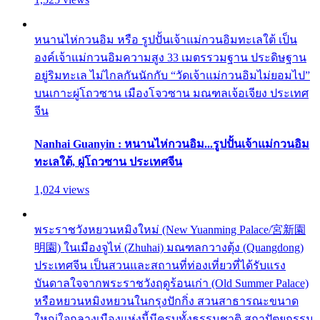
หนานไห่กวนอิม หรือ รูปปั้นเจ้าแม่กวนอิมทะเลใต้ เป็น
องค์เจ้าแม่กวนอิมความสูง 33 เมตรรวมฐาน ประดิษฐาน
อยู่ริมทะเล ไม่ไกลกันนักกับ “วัดเจ้าแม่กวนอิมไม่ยอมไป”
บนเกาะผู่โถวซาน เมืองโจวซาน มณฑลเจ้อเจียง ประเทศ
จีน
Nanhai Guanyin : หนานไห่กวนอิม...รูปปั้นเจ้าแม่กวนอิม
ทะเลใต้, ผู่โถวซาน ประเทศจีน
1,024 views
พระราชวังหยวนหมิงใหม่ (New Yuanming Palace/宮新園
明園) ในเมืองจูไห่ (Zhuhai) มณฑลกวางตุ้ง (Quangdong)
ประเทศจีน เป็นสวนและสถานที่ท่องเที่ยวที่ได้รับแรง
บันดาลใจจากพระราชวังฤดูร้อนเก่า (Old Summer Palace)
หรือหยวนหมิงหยวนในกรุงปักกิ่ง สวนสาธารณะขนาด
ใหญ่ใจกลางเมืองแห่งนี้มีครบทั้งธรรมชาติ สถาปัตยกรรม