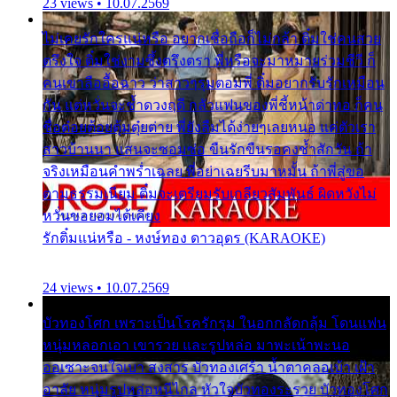
23 views • 10.07.2569
ไม่เคยรักใครแน่หรือ อยากเชื่อถือก็ไม่กล้า ติ๋มใช่คนสวย
ตรึงใจ ติ๋มใช่งามซึ้งตรึงตรา พี่หรือจะมาหมายร่วมชีวี ก็
คนเขาลืออื้อฉาว ว่าสาวๆรุมตอมพี่ ติ๋มอยากรับรักเหมือน
กัน แต่หวั่นจะช้ำดวงฤดี กลัวแฟนของพี่ชี้หน้าด่าทอ ก็คน
ชื่อต๋อยต้อยตุ้มตุ๋ยต่าย พี่ยังลืมได้ง่ายๆเลยหนอ แค่ตัวเรา
สาวบ้านนา แสนจะซอมซ่อ ขืนรักขืนรอคงช้ำสักวัน ถ้า
จริงเหมือนคำพร่ำเฉลย พี่อย่าเฉยรีบมาหมั้น ถ้าพี่สู่ขอ
ตามธรรมเนียม ติ๋มจะเตรียมรับเกลียวสัมพันธ์ ผิดหวังไม่
หวั่นขอยอมได้เคียง
รักติ๋มแน่หรือ - หงษ์ทอง ดาวอุดร (KARAOKE)
24 views • 10.07.2569
บัวทองโศก เพราะเป็นโรครักรุม ในอกกลัดกลุ้ม โดนแฟน
หนุ่มหลอกเอา เขารวย และรูปหล่อ มาพะเน้าพะนอ
ออเซาะจนใจเบา สงสาร บัวทองเศร้า น้ำตาคลอเบ้า เฝ้า
อาลัย หนุ่มรูปหล่อหนีไกล หัวใจบัวทองระรวย บัวทองโศก