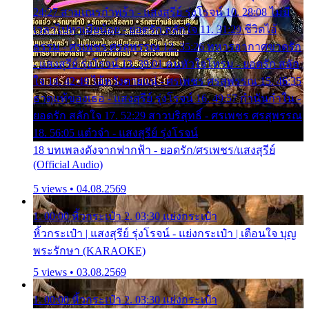
24:27 สามเณรกำพร้า - แสงสุรีย์ รุ่งโรจน์ 10. 28:08 ไม่มี
เวลาไปหาเมียน้อย - ยอดรัก สลักใจ 11. 31:29 ชีวิตไอ้
ธรรม - ศรเพชร ศรสุพรรณ 12. 35:26 ทหารอากาศขาดรัก
- แสงสุรีย์ รุ่งโรจน์ 13. 39:01 คนหัวใจโทรม - ยอดรัก สลัก
ใจ 14. 42:49 ไอ้หวังตายแน่ - ศรเพชร ศรสุพรรณ 15. 46:35
ธาตุแท้ของเธอ - แสงสุรีย์ รุ่งโรจน์ 16. 49:57 กำนันกำใน -
ยอดรัก สลักใจ 17. 52:29 สาวบริสุทธิ์ - ศรเพชร ศรสุพรรณ
18. 56:05 แต๋วจ๋า - แสงสุรีย์ รุ่งโรจน์
18 บทเพลงดังจากฟากฟ้า - ยอดรัก/ศรเพชร/แสงสุรีย์
(Official Audio)
5 views • 04.08.2569
1. 00:00 หิ้วกระเป๋า 2. 03:30 แย่งกระเป๋า
หิ้วกระเป๋า | แสงสุรีย์ รุ่งโรจน์ - แย่งกระเป๋า | เตือนใจ บุญ
พระรักษา (KARAOKE)
5 views • 03.08.2569
1. 00:00 หิ้วกระเป๋า 2. 03:30 แย่งกระเป๋า