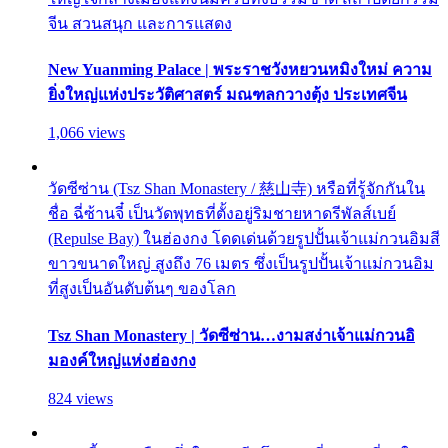
จีน สวนสนุก และการแสดง
New Yuanming Palace | พระราชวังหยวนหมิงใหม่ ความ
ยิ่งใหญ่แห่งประวัติศาสตร์ มณฑลกวางตุ้ง ประเทศจีน
1,066 views
วัดซีซ่าน (Tsz Shan Monastery / 慈山寺) หรือที่รู้จักกันใน
ชื่อ ฉี่ซ้านจี๋ เป็นวัดพุทธที่ตั้งอยู่ริมชายหาดรีพัลส์เบย์
(Repulse Bay) ในฮ่องกง โดดเด่นด้วยรูปปั้นเจ้าแม่กวนอิมสี
ขาวขนาดใหญ่ สูงถึง 76 เมตร ซึ่งเป็นรูปปั้นเจ้าแม่กวนอิม
ที่สูงเป็นอันดับต้นๆ ของโลก
Tsz Shan Monastery | วัดซีซ่าน…งามสง่าเจ้าแม่กวนอิ
มองค์ใหญ่แห่งฮ่องกง
824 views