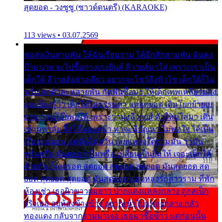
สุดยอด - วงซูซู (ซาวด์ดนตรี) (KARAOKE)
113 views • 03.07.2569
พ่อส่งเงินสามพัน ให้ฉันเรียนราม ได้อีกสักสามพัน ฉันคง
บ๊าย บาย จะไปซื้อกางเกงยีนส์ ลีวายส์มาใส่ เพราะเราเป็น
เด็กใต้ ลีวายส์อย่างเดียว อยากจะโชว์ถึงหิวโซ เด็กใต้ก็ไม่
หวั่น ตกตัวละหลายพัน กัดฟันซื้อมา ให้เด็กเทพเหลียวมอง
และต้องรู้ว่า เด็กใต้ไม่ธรรมดา แต่สุดยอด เดินโยกย้ายเย
ยวน กวนโอ๊ยพอได้ เพราะว่านุ่งลีวายส์ ตัวใหม่ใส่มา เดิน
เข้ามหาลัย จิ๊กโก๊มองหน้า ท่าจะมีปัญหา ไม่พอใจ ได้เป็น
เรื่องแน่นอน แต่ฉันไม่หวั่น เลยแหลงใต้ถามมัน ว่ามัน
พรั่นพรือ มันตอบว่าไม่พรื่อ เปลี่ยนเป็นยิ้มให้ เจอะเด็กใต้
ด้วยกัน ก็เลยรอด สุดยอด สุดยอด สุดยอด มันสุดยอด สุด
ยอด สุดยอด สุดยอด มันสุดยอด แอบหลงรักสาวราม ที่พัก
ห้องเช่า เธอผิวขาวผมยาว ปากแดงแหลงกลาง ถูกสเป็ก
จริงเธอ อยู่ห้องข้างข้าง อยากเข้าไปแหลงกลาง กลัว
ทองแดง กลับจากรามมาเจอ เธอมาซื้อข้าว แต่ก่อนนั้น