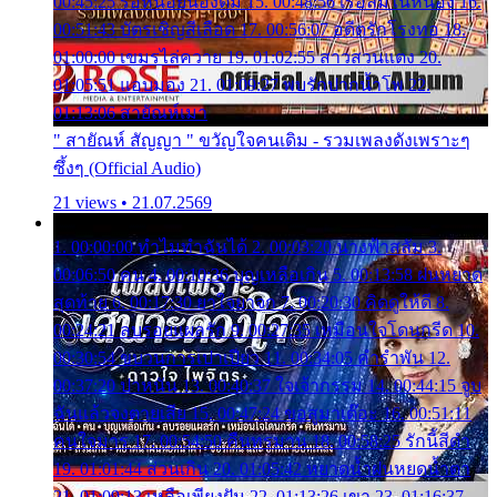
00:45:25 รอหน่อยน้องติ๋ม 15. 00:48:56 เรือล่มในหนอง 16.
00:51:43 บัตรเชิญสีเลือด 17. 00:56:07 อดีตรักโรงทอ 18.
01:00:00 เขมรไล่ควาย 19. 01:02:55 สาวสวนแตง 20.
01:05:51 แอบมอง 21. 01:09:27 พบรักปากน้ำโพ 22.
01:13:06 สายัณห์เมา
" สายัณห์ สัญญา " ขวัญใจคนเดิม - รวมเพลงดังเพราะๆ
ซึ้งๆ (Official Audio)
21 views • 21.07.2569
1. 00:00:00 ทำไมทำฉันได้ 2. 00:03:20 นางฟ้าสลัม 3.
00:06:50 คน 4. 00:10:36 บุญเหลือเกิน 5. 00:13:58 ฝนหยาด
สุดท้าย 6. 00:17:30 ยาใจยาจก 7. 00:20:30 คิดดูให้ดี 8.
00:24:21 ลบรอยแผลรัก 9. 00:27:35 เหมือนใจโดนกรีด 10.
00:30:54 ขบวนการเปาเปียว 11. 00:34:05 คำรำพัน 12.
00:37:20 ปาหนัน 13. 00:40:37 ใจเจ้ากรรม 14. 00:44:15 จูบ
ฉันแล้วจงตายเสีย 15. 00:47:24 ขอสูมาเต๊อะ 16. 00:51:11
คนใจมาร 17. 00:54:50 คืนทรมาน 18. 00:58:25 รักนี้สีดำ
19. 01:01:44 ส่วนเกิน 20. 01:05:42 หยาดน้ำฝนหยดน้ำตา
21. 01:09:13 เหลือเพียงฝัน 22. 01:13:26 เขา 23. 01:16:37