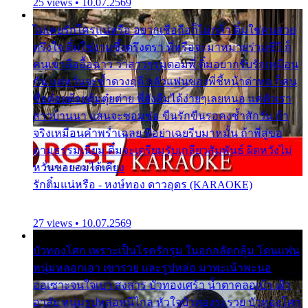
25 views • 10.07.2569
ไม่เคยรักใครแน่หรือ อยากเชื่อถือก็ไม่กล้า ติ๋มใช่คนสวย
ตรึงใจ ติ๋มใช่งามซึ้งตรึงตรา พี่หรือจะมาหมายร่วมชีวี ก็
คนเขาลืออื้อฉาว ว่าสาวๆรุมตอมพี่ ติ๋มอยากรับรักเหมือน
กัน แต่หวั่นจะช้ำดวงฤดี กลัวแฟนของพี่ชี้หน้าด่าทอ ก็คน
ชื่อต๋อยต้อยตุ้มตุ๋ยต่าย พี่ยังลืมได้ง่ายๆเลยหนอ แค่ตัวเรา
สาวบ้านนา แสนจะซอมซ่อ ขืนรักขืนรอคงช้ำสักวัน ถ้า
จริงเหมือนคำพร่ำเฉลย พี่อย่าเฉยรีบมาหมั้น ถ้าพี่สู่ขอ
ตามธรรมเนียม ติ๋มจะเตรียมรับเกลียวสัมพันธ์ ผิดหวังไม่
หวั่นขอยอมได้เคียง
รักติ๋มแน่หรือ - หงษ์ทอง ดาวอุดร (KARAOKE)
27 views • 10.07.2569
บัวทองโศก เพราะเป็นโรครักรุม ในอกกลัดกลุ้ม โดนแฟน
หนุ่มหลอกเอา เขารวย และรูปหล่อ มาพะเน้าพะนอ
ออเซาะจนใจเบา สงสาร บัวทองเศร้า น้ำตาคลอเบ้า เฝ้า
อาลัย หนุ่มรูปหล่อหนีไกล หัวใจบัวทองระรวย บัวทองโศก