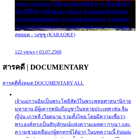
สองเรา เจอะกันครั้งใด เธอไม่เคยไยดี คราวนี้เธอยิ้มให้
ต้องให้ใส่ลีวายส์ สุดยอด สุดยอด มันสุดยอด มันสุดยอด
มันสุดยอด มันสุดยอด มันสุดยอด มันสุดยอด มันสุดยอด
มันสุดยอด มันสุดยอด มันสุดยอด มันสุดยอด มันสุดยอด
สุดยอด - วงซูซู (KARAOKE)
122 views • 03.07.2569
สารคดี
|
DOCUMENTARY
สารคดีทั้งหมด
DOCUMENTARY ALL
เจ้าแม่กวนอิมเป็นพระโพธิสัตว์ในพระพุทธศาสนานิกาย
มหายาน มีผู้เคารพนับถือบูชาในหลายประเทศ เช่น จีน
ญี่ปุ่น เกาหลี เวียดนาม รวมทั้งไทย โดยมีความเชื่อว่า
พระองค์ทรงเป็นสัญลักษณ์แห่งความเมตตา กรุณา และ
ความช่วยเหลือแก่ผู้ตกทุกข์ได้ยาก ในบทความนี้ Palanla