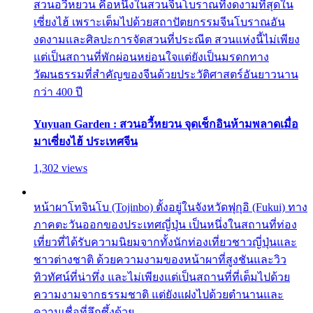
สวนอวี้หยวน คือหนึ่งในสวนจีนโบราณที่งดงามที่สุดใน
เซี่ยงไฮ้ เพราะเต็มไปด้วยสถาปัตยกรรมจีนโบราณอัน
งดงามและศิลปะการจัดสวนที่ประณีต สวนแห่งนี้ไม่เพียง
แต่เป็นสถานที่พักผ่อนหย่อนใจแต่ยังเป็นมรดกทาง
วัฒนธรรมที่สำคัญของจีนด้วยประวัติศาสตร์อันยาวนาน
กว่า 400 ปี
Yuyuan Garden : สวนอวี้หยวน จุดเช็กอินห้ามพลาดเมื่อ
มาเซี่ยงไฮ้ ประเทศจีน
1,302 views
หน้าผาโทจินโบ (Tojinbo) ตั้งอยู่ในจังหวัดฟุกุอิ (Fukui) ทาง
ภาคตะวันออกของประเทศญี่ปุ่น เป็นหนึ่งในสถานที่ท่อง
เที่ยวที่ได้รับความนิยมจากทั้งนักท่องเที่ยวชาวญี่ปุ่นและ
ชาวต่างชาติ ด้วยความงามของหน้าผาที่สูงชันและวิว
ทิวทัศน์ที่น่าทึ่ง และไม่เพียงแต่เป็นสถานที่ที่เต็มไปด้วย
ความงามจากธรรมชาติ แต่ยังแฝงไปด้วยตำนานและ
ความเชื่อที่ลึกซึ้งด้วย