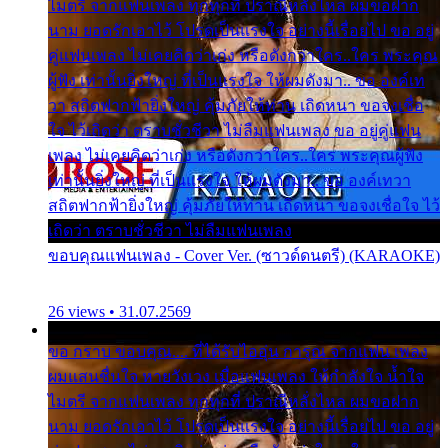
ไมตรี จากแฟนเพลง ทุกทุกที่ ปราณีหลั่งไหล ผมขอฝาก
นาม ยอดรักเอาไว้ โปรดเป็นแรงใจ อย่างนี้เรื่อยไป ขอ อยู่
คู่แฟนเพลง ไม่เคยคิดว่าเก่ง หรือดังกว่าใคร..ใคร พระคุณ
ผู้ฟัง เท่านั้นยิ่งใหญ่ ที่เป็นแรงใจ ให้ผมดังมา.. ขอ องค์เท
วา สถิตฟากฟ้ายิ่งใหญ่ คุ้มภัยให้ท่าน เถิดหนา ขอจงเชื่อ
ใจ ไว้เถิดว่า ตราบชั่วชีวา ไม่ลืมแฟนเพลง ขอ อยู่คู่แฟน
เพลง ไม่เคยคิดว่าเก่ง หรือดังกว่าใคร..ใคร พระคุณผู้ฟัง
เท่านั้นยิ่งใหญ่ ที่เป็นแรงใจ ให้ผมดังมา.. ขอ องค์เทวา
สถิตฟากฟ้ายิ่งใหญ่ คุ้มภัยให้ท่าน เถิดหนา ขอจงเชื่อใจ ไว้
เถิดว่า ตราบชั่วชีวา ไม่ลืมแฟนเพลง
ขอบคุณแฟนเพลง - Cover Ver. (ซาวด์ดนตรี) (KARAOKE)
26 views • 31.07.2569
ขอ กราบ ขอบคุณ.... ที่ได้รับไออุ่น การุณ จากแฟน เพลง
ผมแสนชื่นใจ หายวังเวง เมื่อแฟนเพลง ให้กำลังใจ น้ำใจ
ไมตรี จากแฟนเพลง ทุกทุกที่ ปราณีหลั่งไหล ผมขอฝาก
นาม ยอดรักเอาไว้ โปรดเป็นแรงใจ อย่างนี้เรื่อยไป ขอ อยู่