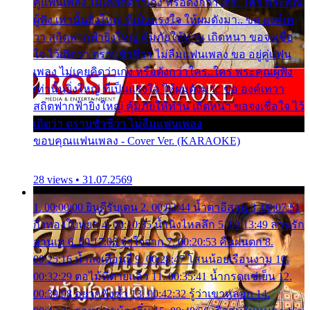
คู่แฟนเพลง ไม่เคยคิดว่าเก่ง หรือดังกว่าใคร..ใคร พระคุณ
ผู้ฟัง เท่านั้นยิ่งใหญ่ ที่เป็นแรงใจ ให้ผมดังมา.. ขอ องค์เท
วา สถิตฟากฟ้ายิ่งใหญ่ คุ้มภัยให้ท่าน เถิดหนา ขอจงเชื่อ
ใจ ไว้เถิดว่า ตราบชั่วชีวา ไม่ลืมแฟนเพลง ขอ อยู่คู่แฟน
เพลง ไม่เคยคิดว่าเก่ง หรือดังกว่าใคร..ใคร พระคุณผู้ฟัง
เท่านั้นยิ่งใหญ่ ที่เป็นแรงใจ ให้ผมดังมา.. ขอ องค์เทวา
สถิตฟากฟ้ายิ่งใหญ่ คุ้มภัยให้ท่าน เถิดหนา ขอจงเชื่อใจ ไว้
เถิดว่า ตราบชั่วชีวา ไม่ลืมแฟนเพลง
ขอบคุณแฟนเพลง - Cover Ver. (KARAOKE)
28 views • 31.07.2569
1. 00:00:00 ยินดีรับเดน 2. 00:03:44 น้ำตาอีสาน 3. 00:07:51
กิ่งทองใบหยก 4. 00:10:35 น้ำนิ่งไหลลึก 5. 00:13:49 ลานรัก
ลานเท 6. 00:17:06 จำใจจาก 7. 00:20:53 คืนฝนตก 8.
00:25:16 น้ำลงเดือนยี่ 9. 00:28:47 โสนน้อยเรือนงาม 10.
00:32:29 ตอไม้ที่ตายแล้ว 11. 00:35:41 น้ำกรดแช่เย็น 12.
00:39:08 อยากฟังซ้ำ 13. 00:42:32 รู้ว่าเขาหลอก 14.