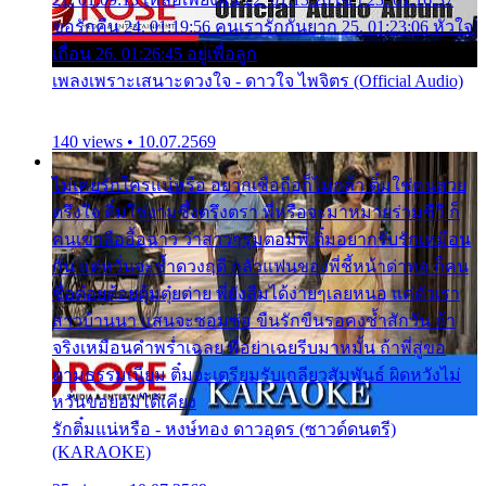
ขอรักคืน 24. 01:19:56 คนเรารักกันยาก 25. 01:23:06 หัวใจ
เถื่อน 26. 01:26:45 อยู่เพื่อลูก
เพลงเพราะเสนาะดวงใจ - ดาวใจ ไพจิตร (Official Audio)
140 views • 10.07.2569
ไม่เคยรักใครแน่หรือ อยากเชื่อถือก็ไม่กล้า ติ๋มใช่คนสวย
ตรึงใจ ติ๋มใช่งามซึ้งตรึงตรา พี่หรือจะมาหมายร่วมชีวี ก็
คนเขาลืออื้อฉาว ว่าสาวๆรุมตอมพี่ ติ๋มอยากรับรักเหมือน
กัน แต่หวั่นจะช้ำดวงฤดี กลัวแฟนของพี่ชี้หน้าด่าทอ ก็คน
ชื่อต๋อยต้อยตุ้มตุ๋ยต่าย พี่ยังลืมได้ง่ายๆเลยหนอ แค่ตัวเรา
สาวบ้านนา แสนจะซอมซ่อ ขืนรักขืนรอคงช้ำสักวัน ถ้า
จริงเหมือนคำพร่ำเฉลย พี่อย่าเฉยรีบมาหมั้น ถ้าพี่สู่ขอ
ตามธรรมเนียม ติ๋มจะเตรียมรับเกลียวสัมพันธ์ ผิดหวังไม่
หวั่นขอยอมได้เคียง
รักติ๋มแน่หรือ - หงษ์ทอง ดาวอุดร (ซาวด์ดนตรี)
(KARAOKE)