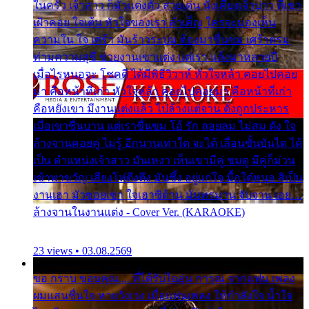
ในครัว เจ้าสาว ก็มัวแต่งตัว สวยเด่น นั่งเคียงเจ้าบ่าว ที่เขา
เฝ้าคอย ใจเต้น หัวใจของเรา ลำเค็ญ ใครจะมองเห็น
ความใน ใจ เศร้า มันร้าวระบม ต้องมาขื่นขม เศร้าตรม
ท่ามความสุขี ช่วยงานเขาแต่ง แต่เรา แล้งมาหลายปี
เมื่อไรหนอจะ โชคดี ได้มีพิธีวิวาห์ หัวใจหล้า คอยไปคอย
มา คือหน้าที่เก่า หัวใจหล้า คอยไปคอยมา คือหน้าที่เก่า
คือหยังเขา มีงานแต่งแล้ว ไปล้างแต่จาน ดั่งถูกประหาร
เมื่อเขาชื่นบาน แต่เราขื่นขม โอ้ รัก ลอยลม ไม่สม ดัง ใจ
ล้างจานคอยคู่ ไม่รู้ อีกนานเท่าใด จะได้ เลื่อนขั้นบันได ได้
เป็น ตำแหน่งเจ้าสาว มันเหงา เห็นเขามีคู่ ซมดู มีคู่ก็ม่วน
เข้าพาขวัญ เสียงโห่ตึงตึง มันซึ้ง อยู่แก่ใจ มื้อใด๋หนอ สิเป็น
งานเฮา มัวซอยเขา ใจเฮาซิด้าน มันทรมาน จับจาน เอย…
ล้างจานในงานแต่ง - Cover Ver. (KARAOKE)
23 views • 03.08.2569
ขอ กราบ ขอบคุณ.... ที่ได้รับไออุ่น การุณ จากแฟน เพลง
ผมแสนชื่นใจ หายวังเวง เมื่อแฟนเพลง ให้กำลังใจ น้ำใจ