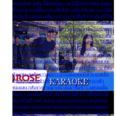
พ่อส่งเงินสามพัน ให้ฉันเรียนราม ได้อีกสักสามพัน ฉันคง
บ๊าย บาย จะไปซื้อกางเกงยีนส์ ลีวายส์มาใส่ เพราะเราเป็น
เด็กใต้ ลีวายส์อย่างเดียว อยากจะโชว์ถึงหิวโซ เด็กใต้ก็ไม่
หวั่น ตกตัวละหลายพัน กัดฟันซื้อมา ให้เด็กเทพเหลียวมอง
และต้องรู้ว่า เด็กใต้ไม่ธรรมดา แต่สุดยอด เดินโยกย้ายเย
ยวน กวนโอ๊ยพอได้ เพราะว่านุ่งลีวายส์ ตัวใหม่ใส่มา เดิน
เข้ามหาลัย จิ๊กโก๊มองหน้า ท่าจะมีปัญหา ไม่พอใจ ได้เป็น
เรื่องแน่นอน แต่ฉันไม่หวั่น เลยแหลงใต้ถามมัน ว่ามัน
พรั่นพรือ มันตอบว่าไม่พรื่อ เปลี่ยนเป็นยิ้มให้ เจอะเด็กใต้
ด้วยกัน ก็เลยรอด สุดยอด สุดยอด สุดยอด มันสุดยอด สุด
ยอด สุดยอด สุดยอด มันสุดยอด แอบหลงรักสาวราม ที่พัก
ห้องเช่า เธอผิวขาวผมยาว ปากแดงแหลงกลาง ถูกสเป็ก
จริงเธอ อยู่ห้องข้างข้าง อยากเข้าไปแหลงกลาง กลัว
ทองแดง กลับจากรามมาเจอ เธอมาซื้อข้าว แต่ก่อนนั้น
สองเรา เจอะกันครั้งใด เธอไม่เคยไยดี คราวนี้เธอยิ้มให้
ต้องให้ใส่ลีวายส์ สุดยอด สุดยอด มันสุดยอด มันสุดยอด
มันสุดยอด มันสุดยอด มันสุดยอด มันสุดยอด มันสุดยอด
มันสุดยอด มันสุดยอด มันสุดยอด มันสุดยอด มันสุดยอด