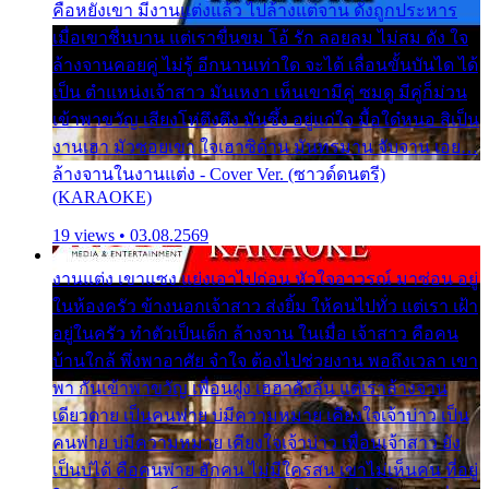
คือหยังเขา มีงานแต่งแล้ว ไปล้างแต่จาน ดั่งถูกประหาร
เมื่อเขาชื่นบาน แต่เราขื่นขม โอ้ รัก ลอยลม ไม่สม ดัง ใจ
ล้างจานคอยคู่ ไม่รู้ อีกนานเท่าใด จะได้ เลื่อนขั้นบันได ได้
เป็น ตำแหน่งเจ้าสาว มันเหงา เห็นเขามีคู่ ซมดู มีคู่ก็ม่วน
เข้าพาขวัญ เสียงโห่ตึงตึง มันซึ้ง อยู่แก่ใจ มื้อใด๋หนอ สิเป็น
งานเฮา มัวซอยเขา ใจเฮาซิด้าน มันทรมาน จับจาน เอย…
ล้างจานในงานแต่ง - Cover Ver. (ซาวด์ดนตรี)
(KARAOKE)
19 views • 03.08.2569
งานแต่ง เขาแซง แย่งเอาไปก่อน หัวใจอาวรณ์ มาซ่อน อยู่
ในห้องครัว ข้างนอกเจ้าสาว ส่งยิ้ม ให้คนไปทั่ว แต่เรา เฝ้า
อยู่ในครัว ทำตัวเป็นเด็ก ล้างจาน ในเมื่อ เจ้าสาว คือคน
บ้านใกล้ พึ่งพาอาศัย จำใจ ต้องไปช่วยงาน พอถึงเวลา เขา
พา กันเข้าพาขวัญ เพื่อนฝูง เฮฮาดังลั่น แต่เราล้างจาน
เดียวดาย เป็นคนพ่าย บ่มีความหมาย เคียงใจเจ้าบ่าว เป็น
คนพ่าย บ่มีความหมาย เคียงใจเจ้าบ่าว เพื่อนเจ้าสาว ยัง
เป็นบ่ได้ คือคนพ่าย ฮักคน ไม่มีใครสน เขาไม่เห็นคน ที่อยู่