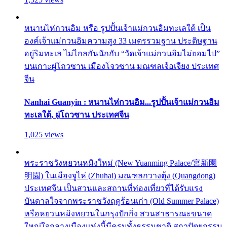
หนานไห่กวนอิม หรือ รูปปั้นเจ้าแม่กวนอิมทะเลใต้ เป็น
องค์เจ้าแม่กวนอิมความสูง 33 เมตรรวมฐาน ประดิษฐาน
อยู่ริมทะเล ไม่ไกลกันนักกับ “วัดเจ้าแม่กวนอิมไม่ยอมไป”
บนเกาะผู่โถวซาน เมืองโจวซาน มณฑลเจ้อเจียง ประเทศ
จีน
Nanhai Guanyin : หนานไห่กวนอิม...รูปปั้นเจ้าแม่กวนอิม
ทะเลใต้, ผู่โถวซาน ประเทศจีน
1,025 views
พระราชวังหยวนหมิงใหม่ (New Yuanming Palace/宮新園
明園) ในเมืองจูไห่ (Zhuhai) มณฑลกวางตุ้ง (Quangdong)
ประเทศจีน เป็นสวนและสถานที่ท่องเที่ยวที่ได้รับแรง
บันดาลใจจากพระราชวังฤดูร้อนเก่า (Old Summer Palace)
หรือหยวนหมิงหยวนในกรุงปักกิ่ง สวนสาธารณะขนาด
ใหญ่ใจกลางเมืองแห่งนี้มีครบทั้งธรรมชาติ สถาปัตยกรรม