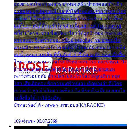
ออเซาะจนใจเบา สงสาร บัวทองเศร้า น้ำตาคลอเบ้า เฝ้า
อาลัย หนุ่มรูปหล่อหนีไกล หัวใจบัวทองระรวย บัวทองโศก
เพราะเป็นโรครักจาง ชีวิตเคว้งคว้าง เมื่อรักห่างร้างไกล
แม่ก็บอก พ่อก็สั่งจะรักใครสักครั้ง อย่าไปหวังความรวย
พลั้งไปใครจะช่วย ซื้อเปลมาไกว ให้ลูกบัวทอง เวรกรรม
ตามสนอง จึงเศร้าหมอง กลีบบัวทองต้องโรย บัวทองไม่
ตระหนัก เพราะไม่รักโคลนตม บัวทองท้องกลม เพราะลืม
ตมน้ำคลอง หลงลิ้น ที่สิ้นสัตย์ เจ้าจึงไม่ระมัด หลงกลิ่นลิ้น
โชย คำหวาน เขาวาดโรย บัวทองกลีบโรย ต้องร้อนรุม บัว
มาบานก่อนตูม ดุจไฟสุมร้อนรุมอุรา บัวทองผ่ายผอม
เพราะตรอมฤทัย ข้าวปลาไม่สนใจ ร้องไห้ลูกเดียว หยุด
โศก เสียเถิดทอง พักความเศร้าหมอง เถิดทองจ๋า ถึงใคร
เขาจะว่า ลูกเจ้าเกิดมา จะชื่อว่าไง พี่ขอเป็นเพื่อนปลอบใจ
จะตั้งชื่อให้ ว่าไอ้บังเอิญ
บัวทองร้องไห้ - เทพพร เพชรอุบล(KARAOKE)
109 views • 06.07.2569