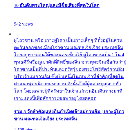
10 อันดับพระใหญ่และมีชื่อเสียงที่สุดในโลก
942 views
ผู่โถวซาน หรือ เกาะผู่โถว เป็นเกาะเล็กๆ ที่ตั้งอยู่ในส่วน
ตะวันออกของเมืองโจวซาน มณฑลเจ้อเจียง ประเทศจีน
โดยอยู่ทางตอนใต้ของนครเซี่ยงไฮ้ ผู่โถวซานเป็น 1 ใน 4
พุทธคีรีหรือภูเขาศักดิ์สิทธิ์ของจีน ชาวพุทธจีนเชื่อกันว่าผู่
โถวซานเป็นที่ประทับและตรัสรู้ของพระโพธิสัตว์กวนอิม
หรือเจ้าแม่กวนอิม ซึ่งเป็นหนึ่งในเทพเจ้าที่สำคัญที่สุดใน
ศาสนาพุทธนิกายมหายาน ดังนั้นจึงมีผู้แสวงบุญจากทั่ว
โลก โดยเฉพาะผู้ที่ศรัทธาในเจ้าแม่กวนอิมเดินทางมาที่
เกาะแห่งนี้เพื่อสักการะขอพรอยู่โดยตลอด
รวม 5 วัดสำคัญแห่งถิ่นกำเนิดเจ้าแม่กวนอิม | เกาะผู่โถว
ซาน มณฑลเจ้อเจียง ประเทศจีน
1,525 views