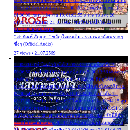
00:45:25 รอหน่อยน้องติ๋ม 15. 00:48:56 เรือล่มในหนอง 16.
00:51:43 บัตรเชิญสีเลือด 17. 00:56:07 อดีตรักโรงทอ 18.
01:00:00 เขมรไล่ควาย 19. 01:02:55 สาวสวนแตง 20.
01:05:51 แอบมอง 21. 01:09:27 พบรักปากน้ำโพ 22.
01:13:06 สายัณห์เมา
" สายัณห์ สัญญา " ขวัญใจคนเดิม - รวมเพลงดังเพราะๆ
ซึ้งๆ (Official Audio)
27 views • 21.07.2569
1. 00:00:00 ทำไมทำฉันได้ 2. 00:03:20 นางฟ้าสลัม 3.
00:06:50 คน 4. 00:10:36 บุญเหลือเกิน 5. 00:13:58 ฝนหยาด
สุดท้าย 6. 00:17:30 ยาใจยาจก 7. 00:20:30 คิดดูให้ดี 8.
00:24:21 ลบรอยแผลรัก 9. 00:27:35 เหมือนใจโดนกรีด 10.
00:30:54 ขบวนการเปาเปียว 11. 00:34:05 คำรำพัน 12.
00:37:20 ปาหนัน 13. 00:40:37 ใจเจ้ากรรม 14. 00:44:15 จูบ
ฉันแล้วจงตายเสีย 15. 00:47:24 ขอสูมาเต๊อะ 16. 00:51:11
คนใจมาร 17. 00:54:50 คืนทรมาน 18. 00:58:25 รักนี้สีดำ
19. 01:01:44 ส่วนเกิน 20. 01:05:42 หยาดน้ำฝนหยดน้ำตา
21. 01:09:13 เหลือเพียงฝัน 22. 01:13:26 เขา 23. 01:16:37