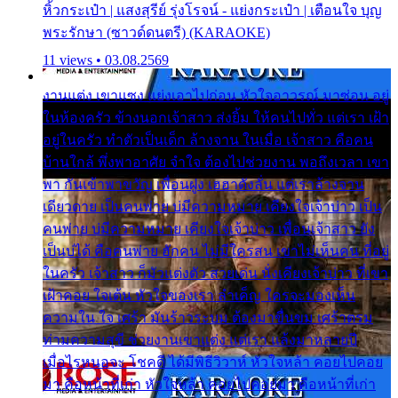
หิ้วกระเป๋า | แสงสุรีย์ รุ่งโรจน์ - แย่งกระเป๋า | เตือนใจ บุญ
พระรักษา (ซาวด์ดนตรี) (KARAOKE)
11 views • 03.08.2569
งานแต่ง เขาแซง แย่งเอาไปก่อน หัวใจอาวรณ์ มาซ่อน อยู่
ในห้องครัว ข้างนอกเจ้าสาว ส่งยิ้ม ให้คนไปทั่ว แต่เรา เฝ้า
อยู่ในครัว ทำตัวเป็นเด็ก ล้างจาน ในเมื่อ เจ้าสาว คือคน
บ้านใกล้ พึ่งพาอาศัย จำใจ ต้องไปช่วยงาน พอถึงเวลา เขา
พา กันเข้าพาขวัญ เพื่อนฝูง เฮฮาดังลั่น แต่เราล้างจาน
เดียวดาย เป็นคนพ่าย บ่มีความหมาย เคียงใจเจ้าบ่าว เป็น
คนพ่าย บ่มีความหมาย เคียงใจเจ้าบ่าว เพื่อนเจ้าสาว ยัง
เป็นบ่ได้ คือคนพ่าย ฮักคน ไม่มีใครสน เขาไม่เห็นคน ที่อยู่
ในครัว เจ้าสาว ก็มัวแต่งตัว สวยเด่น นั่งเคียงเจ้าบ่าว ที่เขา
เฝ้าคอย ใจเต้น หัวใจของเรา ลำเค็ญ ใครจะมองเห็น
ความใน ใจ เศร้า มันร้าวระบม ต้องมาขื่นขม เศร้าตรม
ท่ามความสุขี ช่วยงานเขาแต่ง แต่เรา แล้งมาหลายปี
เมื่อไรหนอจะ โชคดี ได้มีพิธีวิวาห์ หัวใจหล้า คอยไปคอย
มา คือหน้าที่เก่า หัวใจหล้า คอยไปคอยมา คือหน้าที่เก่า