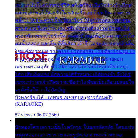
เพราะเป็นโรครักจาง ชีวิตเคว้งคว้าง เมื่อรักห่างร้างไกล
แม่ก็บอก พ่อก็สั่งจะรักใครสักครั้ง อย่าไปหวังความรวย
พลั้งไปใครจะช่วย ซื้อเปลมาไกว ให้ลูกบัวทอง เวรกรรม
ตามสนอง จึงเศร้าหมอง กลีบบัวทองต้องโรย บัวทองไม่
ตระหนัก เพราะไม่รักโคลนตม บัวทองท้องกลม เพราะลืม
ตมน้ำคลอง หลงลิ้น ที่สิ้นสัตย์ เจ้าจึงไม่ระมัด หลงกลิ่นลิ้น
โชย คำหวาน เขาวาดโรย บัวทองกลีบโรย ต้องร้อนรุม บัว
มาบานก่อนตูม ดุจไฟสุมร้อนรุมอุรา บัวทองผ่ายผอม
เพราะตรอมฤทัย ข้าวปลาไม่สนใจ ร้องไห้ลูกเดียว หยุด
โศก เสียเถิดทอง พักความเศร้าหมอง เถิดทองจ๋า ถึงใคร
เขาจะว่า ลูกเจ้าเกิดมา จะชื่อว่าไง พี่ขอเป็นเพื่อนปลอบใจ
จะตั้งชื่อให้ ว่าไอ้บังเอิญ
บัวทองร้องไห้ - เทพพร เพชรอุบล (ซาวด์ดนตรี)
(KARAOKE)
87 views • 06.07.2569
บัวทองโศก เพราะเป็นโรครักรุม ในอกกลัดกลุ้ม โดนแฟน
หนุ่มหลอกเอา เขารวย และรูปหล่อ มาพะเน้าพะนอ