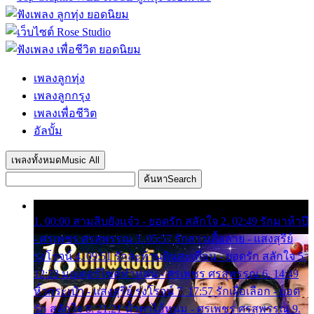
เพลงลูกทุ่ง
เพลงลูกกรุง
เพลงเพื่อชีวิต
อัลบั้ม
เพลงทั้งหมด
Music All
ค้นหา
Search
1. 00:00 สามสิบยังแจ๋ว - ยอดรัก สลักใจ 2. 02:49 รักมาห้าปี
- ศรเพชร ศรสุพรรณ 3. 05:57 รักสาวเสื้อลาย - แสงสุรีย์
รุ่งโรจน์ 4. 09:51 รักสะท้านดินสะเทือน - ยอดรัก สลักใจ 5.
12:23 มอเตอร์ไซค์ทำหล่น - ศรเพชร ศรสุพรรณ 6. 14:49
หิ้วกระเป๋า - แสงสุรีย์ รุ่งโรจน์ 7. 17:57 รักเผื่อเลือก - ยอด
รัก สลักใจ 8. 21:21 น้ำตาไอ้หนุ่ม - ศรเพชร ศรสุพรรณ 9.