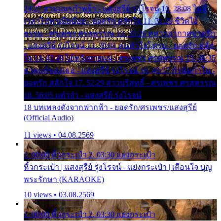
24:27 สามเณรกำพร้า - แสงสุรีย์ รุ่งโรจน์ 10. 28:08 ไม่มี
เวลาไปหาเมียน้อย - ยอดรัก สลักใจ 11. 31:29 ชีวิตไอ้
ธรรม - ศรเพชร ศรสุพรรณ 12. 35:26 ทหารอากาศขาดรัก
- แสงสุรีย์ รุ่งโรจน์ 13. 39:01 คนหัวใจโทรม - ยอดรัก สลัก
ใจ 14. 42:49 ไอ้หวังตายแน่ - ศรเพชร ศรสุพรรณ 15. 46:35
ธาตุแท้ของเธอ - แสงสุรีย์ รุ่งโรจน์ 16. 49:57 กำนันกำใน -
ยอดรัก สลักใจ 17. 52:29 สาวบริสุทธิ์ - ศรเพชร ศรสุพรรณ
18. 56:05 แต๋วจ๋า - แสงสุรีย์ รุ่งโรจน์
18 บทเพลงดังจากฟากฟ้า - ยอดรัก/ศรเพชร/แสงสุรีย์
(Official Audio)
11 views • 04.08.2569
1. 00:00 หิ้วกระเป๋า 2. 03:30 แย่งกระเป๋า
หิ้วกระเป๋า | แสงสุรีย์ รุ่งโรจน์ - แย่งกระเป๋า | เตือนใจ บุญ
พระรักษา (KARAOKE)
10 views • 03.08.2569
1. 00:00 หิ้วกระเป๋า 2. 03:30 แย่งกระเป๋า