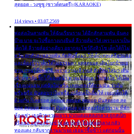
สุดยอด - วงซูซู (ซาวด์ดนตรี) (KARAOKE)
114 views • 03.07.2569
พ่อส่งเงินสามพัน ให้ฉันเรียนราม ได้อีกสักสามพัน ฉันคง
บ๊าย บาย จะไปซื้อกางเกงยีนส์ ลีวายส์มาใส่ เพราะเราเป็น
เด็กใต้ ลีวายส์อย่างเดียว อยากจะโชว์ถึงหิวโซ เด็กใต้ก็ไม่
หวั่น ตกตัวละหลายพัน กัดฟันซื้อมา ให้เด็กเทพเหลียวมอง
และต้องรู้ว่า เด็กใต้ไม่ธรรมดา แต่สุดยอด เดินโยกย้ายเย
ยวน กวนโอ๊ยพอได้ เพราะว่านุ่งลีวายส์ ตัวใหม่ใส่มา เดิน
เข้ามหาลัย จิ๊กโก๊มองหน้า ท่าจะมีปัญหา ไม่พอใจ ได้เป็น
เรื่องแน่นอน แต่ฉันไม่หวั่น เลยแหลงใต้ถามมัน ว่ามัน
พรั่นพรือ มันตอบว่าไม่พรื่อ เปลี่ยนเป็นยิ้มให้ เจอะเด็กใต้
ด้วยกัน ก็เลยรอด สุดยอด สุดยอด สุดยอด มันสุดยอด สุด
ยอด สุดยอด สุดยอด มันสุดยอด แอบหลงรักสาวราม ที่พัก
ห้องเช่า เธอผิวขาวผมยาว ปากแดงแหลงกลาง ถูกสเป็ก
จริงเธอ อยู่ห้องข้างข้าง อยากเข้าไปแหลงกลาง กลัว
ทองแดง กลับจากรามมาเจอ เธอมาซื้อข้าว แต่ก่อนนั้น