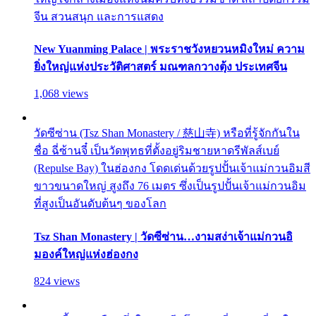
จีน สวนสนุก และการแสดง
New Yuanming Palace | พระราชวังหยวนหมิงใหม่ ความ
ยิ่งใหญ่แห่งประวัติศาสตร์ มณฑลกวางตุ้ง ประเทศจีน
1,068 views
วัดซีซ่าน (Tsz Shan Monastery / 慈山寺) หรือที่รู้จักกันใน
ชื่อ ฉี่ซ้านจี๋ เป็นวัดพุทธที่ตั้งอยู่ริมชายหาดรีพัลส์เบย์
(Repulse Bay) ในฮ่องกง โดดเด่นด้วยรูปปั้นเจ้าแม่กวนอิมสี
ขาวขนาดใหญ่ สูงถึง 76 เมตร ซึ่งเป็นรูปปั้นเจ้าแม่กวนอิม
ที่สูงเป็นอันดับต้นๆ ของโลก
Tsz Shan Monastery | วัดซีซ่าน…งามสง่าเจ้าแม่กวนอิ
มองค์ใหญ่แห่งฮ่องกง
824 views