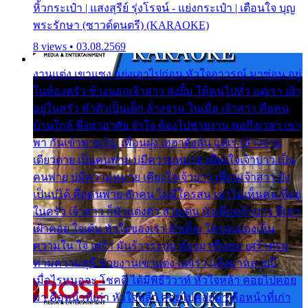
หิ้วกระเป๋า | แสงสุรีย์ รุ่งโรจน์ - แย่งกระเป๋า | เตือนใจ บุญ
พระรักษา (ซาวด์ดนตรี) (KARAOKE)
8 views • 03.08.2569
งานแต่ง เขาแซง แย่งเอาไปก่อน หัวใจอาวรณ์ มาซ่อน อยู่
ในห้องครัว ข้างนอกเจ้าสาว ส่งยิ้ม ให้คนไปทั่ว แต่เรา เฝ้า
อยู่ในครัว ทำตัวเป็นเด็ก ล้างจาน ในเมื่อ เจ้าสาว คือคน
บ้านใกล้ พึ่งพาอาศัย จำใจ ต้องไปช่วยงาน พอถึงเวลา เขา
พา กันเข้าพาขวัญ เพื่อนฝูง เฮฮาดังลั่น แต่เราล้างจาน
เดียวดาย เป็นคนพ่าย บ่มีความหมาย เคียงใจเจ้าบ่าว เป็น
คนพ่าย บ่มีความหมาย เคียงใจเจ้าบ่าว เพื่อนเจ้าสาว ยัง
เป็นบ่ได้ คือคนพ่าย ฮักคน ไม่มีใครสน เขาไม่เห็นคน ที่อยู่
ในครัว เจ้าสาว ก็มัวแต่งตัว สวยเด่น นั่งเคียงเจ้าบ่าว ที่เขา
เฝ้าคอย ใจเต้น หัวใจของเรา ลำเค็ญ ใครจะมองเห็น
ความใน ใจ เศร้า มันร้าวระบม ต้องมาขื่นขม เศร้าตรม
ท่ามความสุขี ช่วยงานเขาแต่ง แต่เรา แล้งมาหลายปี
เมื่อไรหนอจะ โชคดี ได้มีพิธีวิวาห์ หัวใจหล้า คอยไปคอย
มา คือหน้าที่เก่า หัวใจหล้า คอยไปคอยมา คือหน้าที่เก่า