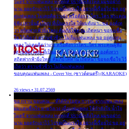
ไมตรี จากแฟนเพลง ทุกทุกที่ ปราณีหลั่งไหล ผมขอฝาก
นาม ยอดรักเอาไว้ โปรดเป็นแรงใจ อย่างนี้เรื่อยไป ขอ อยู่
คู่แฟนเพลง ไม่เคยคิดว่าเก่ง หรือดังกว่าใคร..ใคร พระคุณ
ผู้ฟัง เท่านั้นยิ่งใหญ่ ที่เป็นแรงใจ ให้ผมดังมา.. ขอ องค์เท
วา สถิตฟากฟ้ายิ่งใหญ่ คุ้มภัยให้ท่าน เถิดหนา ขอจงเชื่อ
ใจ ไว้เถิดว่า ตราบชั่วชีวา ไม่ลืมแฟนเพลง ขอ อยู่คู่แฟน
เพลง ไม่เคยคิดว่าเก่ง หรือดังกว่าใคร..ใคร พระคุณผู้ฟัง
เท่านั้นยิ่งใหญ่ ที่เป็นแรงใจ ให้ผมดังมา.. ขอ องค์เทวา
สถิตฟากฟ้ายิ่งใหญ่ คุ้มภัยให้ท่าน เถิดหนา ขอจงเชื่อใจ ไว้
เถิดว่า ตราบชั่วชีวา ไม่ลืมแฟนเพลง
ขอบคุณแฟนเพลง - Cover Ver. (ซาวด์ดนตรี) (KARAOKE)
26 views • 31.07.2569
ขอ กราบ ขอบคุณ.... ที่ได้รับไออุ่น การุณ จากแฟน เพลง
ผมแสนชื่นใจ หายวังเวง เมื่อแฟนเพลง ให้กำลังใจ น้ำใจ
ไมตรี จากแฟนเพลง ทุกทุกที่ ปราณีหลั่งไหล ผมขอฝาก
นาม ยอดรักเอาไว้ โปรดเป็นแรงใจ อย่างนี้เรื่อยไป ขอ อยู่