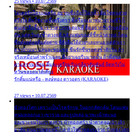
25 views • 10.07.2569
ไม่เคยรักใครแน่หรือ อยากเชื่อถือก็ไม่กล้า ติ๋มใช่คนสวย
ตรึงใจ ติ๋มใช่งามซึ้งตรึงตรา พี่หรือจะมาหมายร่วมชีวี ก็
คนเขาลืออื้อฉาว ว่าสาวๆรุมตอมพี่ ติ๋มอยากรับรักเหมือน
กัน แต่หวั่นจะช้ำดวงฤดี กลัวแฟนของพี่ชี้หน้าด่าทอ ก็คน
ชื่อต๋อยต้อยตุ้มตุ๋ยต่าย พี่ยังลืมได้ง่ายๆเลยหนอ แค่ตัวเรา
สาวบ้านนา แสนจะซอมซ่อ ขืนรักขืนรอคงช้ำสักวัน ถ้า
จริงเหมือนคำพร่ำเฉลย พี่อย่าเฉยรีบมาหมั้น ถ้าพี่สู่ขอ
ตามธรรมเนียม ติ๋มจะเตรียมรับเกลียวสัมพันธ์ ผิดหวังไม่
หวั่นขอยอมได้เคียง
รักติ๋มแน่หรือ - หงษ์ทอง ดาวอุดร (KARAOKE)
27 views • 10.07.2569
บัวทองโศก เพราะเป็นโรครักรุม ในอกกลัดกลุ้ม โดนแฟน
หนุ่มหลอกเอา เขารวย และรูปหล่อ มาพะเน้าพะนอ
ออเซาะจนใจเบา สงสาร บัวทองเศร้า น้ำตาคลอเบ้า เฝ้า
อาลัย หนุ่มรูปหล่อหนีไกล หัวใจบัวทองระรวย บัวทองโศก