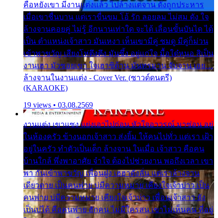
คือหยังเขา มีงานแต่งแล้ว ไปล้างแต่จาน ดั่งถูกประหาร
เมื่อเขาชื่นบาน แต่เราขื่นขม โอ้ รัก ลอยลม ไม่สม ดัง ใจ
ล้างจานคอยคู่ ไม่รู้ อีกนานเท่าใด จะได้ เลื่อนขั้นบันได ได้
เป็น ตำแหน่งเจ้าสาว มันเหงา เห็นเขามีคู่ ซมดู มีคู่ก็ม่วน
เข้าพาขวัญ เสียงโห่ตึงตึง มันซึ้ง อยู่แก่ใจ มื้อใด๋หนอ สิเป็น
งานเฮา มัวซอยเขา ใจเฮาซิด้าน มันทรมาน จับจาน เอย…
ล้างจานในงานแต่ง - Cover Ver. (ซาวด์ดนตรี)
(KARAOKE)
19 views • 03.08.2569
งานแต่ง เขาแซง แย่งเอาไปก่อน หัวใจอาวรณ์ มาซ่อน อยู่
ในห้องครัว ข้างนอกเจ้าสาว ส่งยิ้ม ให้คนไปทั่ว แต่เรา เฝ้า
อยู่ในครัว ทำตัวเป็นเด็ก ล้างจาน ในเมื่อ เจ้าสาว คือคน
บ้านใกล้ พึ่งพาอาศัย จำใจ ต้องไปช่วยงาน พอถึงเวลา เขา
พา กันเข้าพาขวัญ เพื่อนฝูง เฮฮาดังลั่น แต่เราล้างจาน
เดียวดาย เป็นคนพ่าย บ่มีความหมาย เคียงใจเจ้าบ่าว เป็น
คนพ่าย บ่มีความหมาย เคียงใจเจ้าบ่าว เพื่อนเจ้าสาว ยัง
เป็นบ่ได้ คือคนพ่าย ฮักคน ไม่มีใครสน เขาไม่เห็นคน ที่อยู่