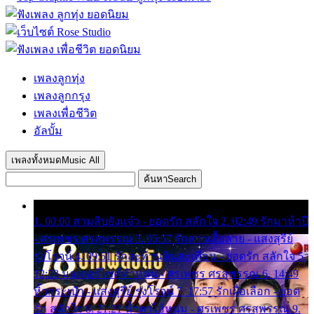
เพลงลูกทุ่ง
เพลงลูกกรุง
เพลงเพื่อชีวิต
อัลบั้ม
เพลงทั้งหมด
Music All
ค้นหา
Search
1. 00:00 สามสิบยังแจ๋ว - ยอดรัก สลักใจ 2. 02:49 รักมาห้าปี
- ศรเพชร ศรสุพรรณ 3. 05:57 รักสาวเสื้อลาย - แสงสุรีย์
รุ่งโรจน์ 4. 09:51 รักสะท้านดินสะเทือน - ยอดรัก สลักใจ 5.
12:23 มอเตอร์ไซค์ทำหล่น - ศรเพชร ศรสุพรรณ 6. 14:49
หิ้วกระเป๋า - แสงสุรีย์ รุ่งโรจน์ 7. 17:57 รักเผื่อเลือก - ยอด
รัก สลักใจ 8. 21:21 น้ำตาไอ้หนุ่ม - ศรเพชร ศรสุพรรณ 9.