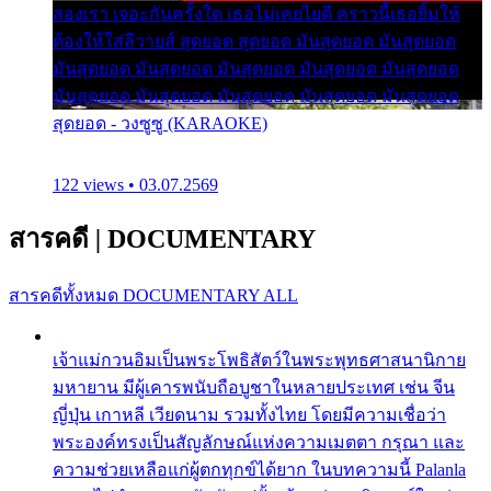
สองเรา เจอะกันครั้งใด เธอไม่เคยไยดี คราวนี้เธอยิ้มให้
ต้องให้ใส่ลีวายส์ สุดยอด สุดยอด มันสุดยอด มันสุดยอด
มันสุดยอด มันสุดยอด มันสุดยอด มันสุดยอด มันสุดยอด
มันสุดยอด มันสุดยอด มันสุดยอด มันสุดยอด มันสุดยอด
สุดยอด - วงซูซู (KARAOKE)
122 views • 03.07.2569
สารคดี
|
DOCUMENTARY
สารคดีทั้งหมด
DOCUMENTARY ALL
เจ้าแม่กวนอิมเป็นพระโพธิสัตว์ในพระพุทธศาสนานิกาย
มหายาน มีผู้เคารพนับถือบูชาในหลายประเทศ เช่น จีน
ญี่ปุ่น เกาหลี เวียดนาม รวมทั้งไทย โดยมีความเชื่อว่า
พระองค์ทรงเป็นสัญลักษณ์แห่งความเมตตา กรุณา และ
ความช่วยเหลือแก่ผู้ตกทุกข์ได้ยาก ในบทความนี้ Palanla