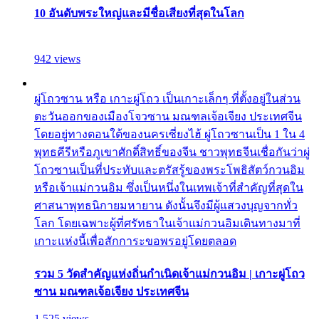
10 อันดับพระใหญ่และมีชื่อเสียงที่สุดในโลก
942 views
ผู่โถวซาน หรือ เกาะผู่โถว เป็นเกาะเล็กๆ ที่ตั้งอยู่ในส่วน
ตะวันออกของเมืองโจวซาน มณฑลเจ้อเจียง ประเทศจีน
โดยอยู่ทางตอนใต้ของนครเซี่ยงไฮ้ ผู่โถวซานเป็น 1 ใน 4
พุทธคีรีหรือภูเขาศักดิ์สิทธิ์ของจีน ชาวพุทธจีนเชื่อกันว่าผู่
โถวซานเป็นที่ประทับและตรัสรู้ของพระโพธิสัตว์กวนอิม
หรือเจ้าแม่กวนอิม ซึ่งเป็นหนึ่งในเทพเจ้าที่สำคัญที่สุดใน
ศาสนาพุทธนิกายมหายาน ดังนั้นจึงมีผู้แสวงบุญจากทั่ว
โลก โดยเฉพาะผู้ที่ศรัทธาในเจ้าแม่กวนอิมเดินทางมาที่
เกาะแห่งนี้เพื่อสักการะขอพรอยู่โดยตลอด
รวม 5 วัดสำคัญแห่งถิ่นกำเนิดเจ้าแม่กวนอิม | เกาะผู่โถว
ซาน มณฑลเจ้อเจียง ประเทศจีน
1,525 views