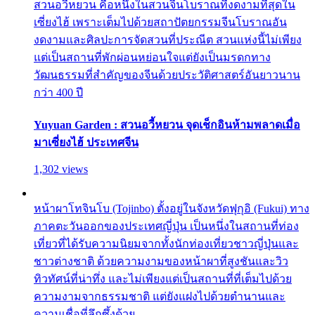
สวนอวี้หยวน คือหนึ่งในสวนจีนโบราณที่งดงามที่สุดใน
เซี่ยงไฮ้ เพราะเต็มไปด้วยสถาปัตยกรรมจีนโบราณอัน
งดงามและศิลปะการจัดสวนที่ประณีต สวนแห่งนี้ไม่เพียง
แต่เป็นสถานที่พักผ่อนหย่อนใจแต่ยังเป็นมรดกทาง
วัฒนธรรมที่สำคัญของจีนด้วยประวัติศาสตร์อันยาวนาน
กว่า 400 ปี
Yuyuan Garden : สวนอวี้หยวน จุดเช็กอินห้ามพลาดเมื่อ
มาเซี่ยงไฮ้ ประเทศจีน
1,302 views
หน้าผาโทจินโบ (Tojinbo) ตั้งอยู่ในจังหวัดฟุกุอิ (Fukui) ทาง
ภาคตะวันออกของประเทศญี่ปุ่น เป็นหนึ่งในสถานที่ท่อง
เที่ยวที่ได้รับความนิยมจากทั้งนักท่องเที่ยวชาวญี่ปุ่นและ
ชาวต่างชาติ ด้วยความงามของหน้าผาที่สูงชันและวิว
ทิวทัศน์ที่น่าทึ่ง และไม่เพียงแต่เป็นสถานที่ที่เต็มไปด้วย
ความงามจากธรรมชาติ แต่ยังแฝงไปด้วยตำนานและ
ความเชื่อที่ลึกซึ้งด้วย