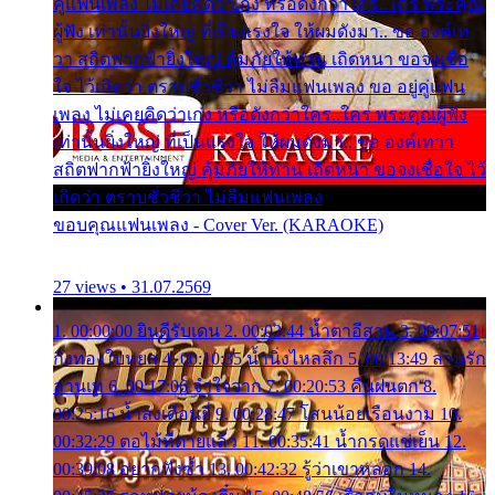
คู่แฟนเพลง ไม่เคยคิดว่าเก่ง หรือดังกว่าใคร..ใคร พระคุณ
ผู้ฟัง เท่านั้นยิ่งใหญ่ ที่เป็นแรงใจ ให้ผมดังมา.. ขอ องค์เท
วา สถิตฟากฟ้ายิ่งใหญ่ คุ้มภัยให้ท่าน เถิดหนา ขอจงเชื่อ
ใจ ไว้เถิดว่า ตราบชั่วชีวา ไม่ลืมแฟนเพลง ขอ อยู่คู่แฟน
เพลง ไม่เคยคิดว่าเก่ง หรือดังกว่าใคร..ใคร พระคุณผู้ฟัง
เท่านั้นยิ่งใหญ่ ที่เป็นแรงใจ ให้ผมดังมา.. ขอ องค์เทวา
สถิตฟากฟ้ายิ่งใหญ่ คุ้มภัยให้ท่าน เถิดหนา ขอจงเชื่อใจ ไว้
เถิดว่า ตราบชั่วชีวา ไม่ลืมแฟนเพลง
ขอบคุณแฟนเพลง - Cover Ver. (KARAOKE)
27 views • 31.07.2569
1. 00:00:00 ยินดีรับเดน 2. 00:03:44 น้ำตาอีสาน 3. 00:07:51
กิ่งทองใบหยก 4. 00:10:35 น้ำนิ่งไหลลึก 5. 00:13:49 ลานรัก
ลานเท 6. 00:17:06 จำใจจาก 7. 00:20:53 คืนฝนตก 8.
00:25:16 น้ำลงเดือนยี่ 9. 00:28:47 โสนน้อยเรือนงาม 10.
00:32:29 ตอไม้ที่ตายแล้ว 11. 00:35:41 น้ำกรดแช่เย็น 12.
00:39:08 อยากฟังซ้ำ 13. 00:42:32 รู้ว่าเขาหลอก 14.