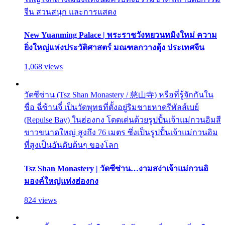
จีน สวนสนุก และการแสดง
New Yuanming Palace | พระราชวังหยวนหมิงใหม่ ความ
ยิ่งใหญ่แห่งประวัติศาสตร์ มณฑลกวางตุ้ง ประเทศจีน
1,068 views
วัดซีซ่าน (Tsz Shan Monastery / 慈山寺) หรือที่รู้จักกันใน
ชื่อ ฉี่ซ้านจี๋ เป็นวัดพุทธที่ตั้งอยู่ริมชายหาดรีพัลส์เบย์
(Repulse Bay) ในฮ่องกง โดดเด่นด้วยรูปปั้นเจ้าแม่กวนอิมสี
ขาวขนาดใหญ่ สูงถึง 76 เมตร ซึ่งเป็นรูปปั้นเจ้าแม่กวนอิม
ที่สูงเป็นอันดับต้นๆ ของโลก
Tsz Shan Monastery | วัดซีซ่าน…งามสง่าเจ้าแม่กวนอิ
มองค์ใหญ่แห่งฮ่องกง
824 views