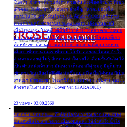
ในครัว เจ้าสาว ก็มัวแต่งตัว สวยเด่น นั่งเคียงเจ้าบ่าว ที่เขา
เฝ้าคอย ใจเต้น หัวใจของเรา ลำเค็ญ ใครจะมองเห็น
ความใน ใจ เศร้า มันร้าวระบม ต้องมาขื่นขม เศร้าตรม
ท่ามความสุขี ช่วยงานเขาแต่ง แต่เรา แล้งมาหลายปี
เมื่อไรหนอจะ โชคดี ได้มีพิธีวิวาห์ หัวใจหล้า คอยไปคอย
มา คือหน้าที่เก่า หัวใจหล้า คอยไปคอยมา คือหน้าที่เก่า
คือหยังเขา มีงานแต่งแล้ว ไปล้างแต่จาน ดั่งถูกประหาร
เมื่อเขาชื่นบาน แต่เราขื่นขม โอ้ รัก ลอยลม ไม่สม ดัง ใจ
ล้างจานคอยคู่ ไม่รู้ อีกนานเท่าใด จะได้ เลื่อนขั้นบันได ได้
เป็น ตำแหน่งเจ้าสาว มันเหงา เห็นเขามีคู่ ซมดู มีคู่ก็ม่วน
เข้าพาขวัญ เสียงโห่ตึงตึง มันซึ้ง อยู่แก่ใจ มื้อใด๋หนอ สิเป็น
งานเฮา มัวซอยเขา ใจเฮาซิด้าน มันทรมาน จับจาน เอย…
ล้างจานในงานแต่ง - Cover Ver. (KARAOKE)
23 views • 03.08.2569
ขอ กราบ ขอบคุณ.... ที่ได้รับไออุ่น การุณ จากแฟน เพลง
ผมแสนชื่นใจ หายวังเวง เมื่อแฟนเพลง ให้กำลังใจ น้ำใจ