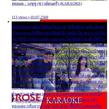
สุดยอด - วงซูซู (ซาวด์ดนตรี) (KARAOKE)
113 views • 03.07.2569
พ่อส่งเงินสามพัน ให้ฉันเรียนราม ได้อีกสักสามพัน ฉันคง
บ๊าย บาย จะไปซื้อกางเกงยีนส์ ลีวายส์มาใส่ เพราะเราเป็น
เด็กใต้ ลีวายส์อย่างเดียว อยากจะโชว์ถึงหิวโซ เด็กใต้ก็ไม่
หวั่น ตกตัวละหลายพัน กัดฟันซื้อมา ให้เด็กเทพเหลียวมอง
และต้องรู้ว่า เด็กใต้ไม่ธรรมดา แต่สุดยอด เดินโยกย้ายเย
ยวน กวนโอ๊ยพอได้ เพราะว่านุ่งลีวายส์ ตัวใหม่ใส่มา เดิน
เข้ามหาลัย จิ๊กโก๊มองหน้า ท่าจะมีปัญหา ไม่พอใจ ได้เป็น
เรื่องแน่นอน แต่ฉันไม่หวั่น เลยแหลงใต้ถามมัน ว่ามัน
พรั่นพรือ มันตอบว่าไม่พรื่อ เปลี่ยนเป็นยิ้มให้ เจอะเด็กใต้
ด้วยกัน ก็เลยรอด สุดยอด สุดยอด สุดยอด มันสุดยอด สุด
ยอด สุดยอด สุดยอด มันสุดยอด แอบหลงรักสาวราม ที่พัก
ห้องเช่า เธอผิวขาวผมยาว ปากแดงแหลงกลาง ถูกสเป็ก
จริงเธอ อยู่ห้องข้างข้าง อยากเข้าไปแหลงกลาง กลัว
ทองแดง กลับจากรามมาเจอ เธอมาซื้อข้าว แต่ก่อนนั้น