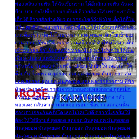
พ่อส่งเงินสามพัน ให้ฉันเรียนราม ได้อีกสักสามพัน ฉันคง
บ๊าย บาย จะไปซื้อกางเกงยีนส์ ลีวายส์มาใส่ เพราะเราเป็น
เด็กใต้ ลีวายส์อย่างเดียว อยากจะโชว์ถึงหิวโซ เด็กใต้ก็ไม่
หวั่น ตกตัวละหลายพัน กัดฟันซื้อมา ให้เด็กเทพเหลียวมอง
และต้องรู้ว่า เด็กใต้ไม่ธรรมดา แต่สุดยอด เดินโยกย้ายเย
ยวน กวนโอ๊ยพอได้ เพราะว่านุ่งลีวายส์ ตัวใหม่ใส่มา เดิน
เข้ามหาลัย จิ๊กโก๊มองหน้า ท่าจะมีปัญหา ไม่พอใจ ได้เป็น
เรื่องแน่นอน แต่ฉันไม่หวั่น เลยแหลงใต้ถามมัน ว่ามัน
พรั่นพรือ มันตอบว่าไม่พรื่อ เปลี่ยนเป็นยิ้มให้ เจอะเด็กใต้
ด้วยกัน ก็เลยรอด สุดยอด สุดยอด สุดยอด มันสุดยอด สุด
ยอด สุดยอด สุดยอด มันสุดยอด แอบหลงรักสาวราม ที่พัก
ห้องเช่า เธอผิวขาวผมยาว ปากแดงแหลงกลาง ถูกสเป็ก
จริงเธอ อยู่ห้องข้างข้าง อยากเข้าไปแหลงกลาง กลัว
ทองแดง กลับจากรามมาเจอ เธอมาซื้อข้าว แต่ก่อนนั้น
สองเรา เจอะกันครั้งใด เธอไม่เคยไยดี คราวนี้เธอยิ้มให้
ต้องให้ใส่ลีวายส์ สุดยอด สุดยอด มันสุดยอด มันสุดยอด
มันสุดยอด มันสุดยอด มันสุดยอด มันสุดยอด มันสุดยอด
มันสุดยอด มันสุดยอด มันสุดยอด มันสุดยอด มันสุดยอด