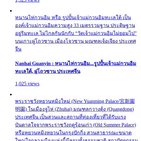
หนานไห่กวนอิม หรือ รูปปั้นเจ้าแม่กวนอิมทะเลใต้ เป็น
องค์เจ้าแม่กวนอิมความสูง 33 เมตรรวมฐาน ประดิษฐาน
อยู่ริมทะเล ไม่ไกลกันนักกับ “วัดเจ้าแม่กวนอิมไม่ยอมไป”
บนเกาะผู่โถวซาน เมืองโจวซาน มณฑลเจ้อเจียง ประเทศ
จีน
Nanhai Guanyin : หนานไห่กวนอิม...รูปปั้นเจ้าแม่กวนอิม
ทะเลใต้, ผู่โถวซาน ประเทศจีน
1,025 views
พระราชวังหยวนหมิงใหม่ (New Yuanming Palace/宮新園
明園) ในเมืองจูไห่ (Zhuhai) มณฑลกวางตุ้ง (Quangdong)
ประเทศจีน เป็นสวนและสถานที่ท่องเที่ยวที่ได้รับแรง
บันดาลใจจากพระราชวังฤดูร้อนเก่า (Old Summer Palace)
หรือหยวนหมิงหยวนในกรุงปักกิ่ง สวนสาธารณะขนาด
ใหญ่ใจกลางเมืองแห่งนี้มีครบทั้งธรรมชาติ สถาปัตยกรรม