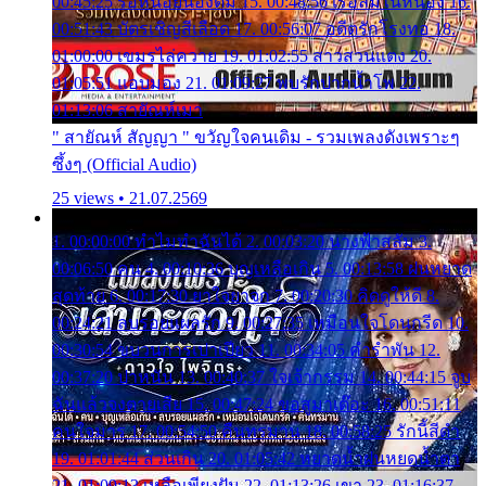
00:45:25 รอหน่อยน้องติ๋ม 15. 00:48:56 เรือล่มในหนอง 16.
00:51:43 บัตรเชิญสีเลือด 17. 00:56:07 อดีตรักโรงทอ 18.
01:00:00 เขมรไล่ควาย 19. 01:02:55 สาวสวนแตง 20.
01:05:51 แอบมอง 21. 01:09:27 พบรักปากน้ำโพ 22.
01:13:06 สายัณห์เมา
" สายัณห์ สัญญา " ขวัญใจคนเดิม - รวมเพลงดังเพราะๆ
ซึ้งๆ (Official Audio)
25 views • 21.07.2569
1. 00:00:00 ทำไมทำฉันได้ 2. 00:03:20 นางฟ้าสลัม 3.
00:06:50 คน 4. 00:10:36 บุญเหลือเกิน 5. 00:13:58 ฝนหยาด
สุดท้าย 6. 00:17:30 ยาใจยาจก 7. 00:20:30 คิดดูให้ดี 8.
00:24:21 ลบรอยแผลรัก 9. 00:27:35 เหมือนใจโดนกรีด 10.
00:30:54 ขบวนการเปาเปียว 11. 00:34:05 คำรำพัน 12.
00:37:20 ปาหนัน 13. 00:40:37 ใจเจ้ากรรม 14. 00:44:15 จูบ
ฉันแล้วจงตายเสีย 15. 00:47:24 ขอสูมาเต๊อะ 16. 00:51:11
คนใจมาร 17. 00:54:50 คืนทรมาน 18. 00:58:25 รักนี้สีดำ
19. 01:01:44 ส่วนเกิน 20. 01:05:42 หยาดน้ำฝนหยดน้ำตา
21. 01:09:13 เหลือเพียงฝัน 22. 01:13:26 เขา 23. 01:16:37