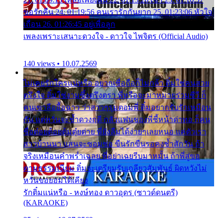
ขอรักคืน 24. 01:19:56 คนเรารักกันยาก 25. 01:23:06 หัวใจ
เถื่อน 26. 01:26:45 อยู่เพื่อลูก
เพลงเพราะเสนาะดวงใจ - ดาวใจ ไพจิตร (Official Audio)
140 views • 10.07.2569
ไม่เคยรักใครแน่หรือ อยากเชื่อถือก็ไม่กล้า ติ๋มใช่คนสวย
ตรึงใจ ติ๋มใช่งามซึ้งตรึงตรา พี่หรือจะมาหมายร่วมชีวี ก็
คนเขาลืออื้อฉาว ว่าสาวๆรุมตอมพี่ ติ๋มอยากรับรักเหมือน
กัน แต่หวั่นจะช้ำดวงฤดี กลัวแฟนของพี่ชี้หน้าด่าทอ ก็คน
ชื่อต๋อยต้อยตุ้มตุ๋ยต่าย พี่ยังลืมได้ง่ายๆเลยหนอ แค่ตัวเรา
สาวบ้านนา แสนจะซอมซ่อ ขืนรักขืนรอคงช้ำสักวัน ถ้า
จริงเหมือนคำพร่ำเฉลย พี่อย่าเฉยรีบมาหมั้น ถ้าพี่สู่ขอ
ตามธรรมเนียม ติ๋มจะเตรียมรับเกลียวสัมพันธ์ ผิดหวังไม่
หวั่นขอยอมได้เคียง
รักติ๋มแน่หรือ - หงษ์ทอง ดาวอุดร (ซาวด์ดนตรี)
(KARAOKE)