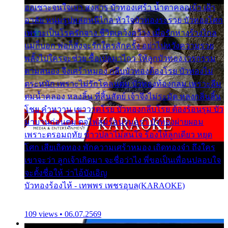
ออเซาะจนใจเบา สงสาร บัวทองเศร้า น้ำตาคลอเบ้า เฝ้า
อาลัย หนุ่มรูปหล่อหนีไกล หัวใจบัวทองระรวย บัวทองโศก
เพราะเป็นโรครักจาง ชีวิตเคว้งคว้าง เมื่อรักห่างร้างไกล
แม่ก็บอก พ่อก็สั่งจะรักใครสักครั้ง อย่าไปหวังความรวย
พลั้งไปใครจะช่วย ซื้อเปลมาไกว ให้ลูกบัวทอง เวรกรรม
ตามสนอง จึงเศร้าหมอง กลีบบัวทองต้องโรย บัวทองไม่
ตระหนัก เพราะไม่รักโคลนตม บัวทองท้องกลม เพราะลืม
ตมน้ำคลอง หลงลิ้น ที่สิ้นสัตย์ เจ้าจึงไม่ระมัด หลงกลิ่นลิ้น
โชย คำหวาน เขาวาดโรย บัวทองกลีบโรย ต้องร้อนรุม บัว
มาบานก่อนตูม ดุจไฟสุมร้อนรุมอุรา บัวทองผ่ายผอม
เพราะตรอมฤทัย ข้าวปลาไม่สนใจ ร้องไห้ลูกเดียว หยุด
โศก เสียเถิดทอง พักความเศร้าหมอง เถิดทองจ๋า ถึงใคร
เขาจะว่า ลูกเจ้าเกิดมา จะชื่อว่าไง พี่ขอเป็นเพื่อนปลอบใจ
จะตั้งชื่อให้ ว่าไอ้บังเอิญ
บัวทองร้องไห้ - เทพพร เพชรอุบล(KARAOKE)
109 views • 06.07.2569