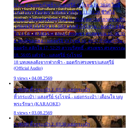
24:27 สามเณรกำพร้า - แสงสุรีย์ รุ่งโรจน์ 10. 28:08 ไม่มี
เวลาไปหาเมียน้อย - ยอดรัก สลักใจ 11. 31:29 ชีวิตไอ้
ธรรม - ศรเพชร ศรสุพรรณ 12. 35:26 ทหารอากาศขาดรัก
- แสงสุรีย์ รุ่งโรจน์ 13. 39:01 คนหัวใจโทรม - ยอดรัก สลัก
ใจ 14. 42:49 ไอ้หวังตายแน่ - ศรเพชร ศรสุพรรณ 15. 46:35
ธาตุแท้ของเธอ - แสงสุรีย์ รุ่งโรจน์ 16. 49:57 กำนันกำใน -
ยอดรัก สลักใจ 17. 52:29 สาวบริสุทธิ์ - ศรเพชร ศรสุพรรณ
18. 56:05 แต๋วจ๋า - แสงสุรีย์ รุ่งโรจน์
18 บทเพลงดังจากฟากฟ้า - ยอดรัก/ศรเพชร/แสงสุรีย์
(Official Audio)
9 views • 04.08.2569
1. 00:00 หิ้วกระเป๋า 2. 03:30 แย่งกระเป๋า
หิ้วกระเป๋า | แสงสุรีย์ รุ่งโรจน์ - แย่งกระเป๋า | เตือนใจ บุญ
พระรักษา (KARAOKE)
8 views • 03.08.2569
1. 00:00 หิ้วกระเป๋า 2. 03:30 แย่งกระเป๋า