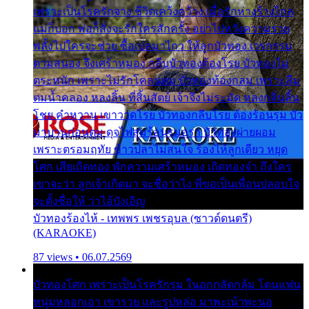
เพราะเป็นโรครักจาง ชีวิตเคว้งคว้าง เมื่อรักห่างร้างไกล
แม่ก็บอก พ่อก็สั่งจะรักใครสักครั้ง อย่าไปหวังความรวย
พลั้งไปใครจะช่วย ซื้อเปลมาไกว ให้ลูกบัวทอง เวรกรรม
ตามสนอง จึงเศร้าหมอง กลีบบัวทองต้องโรย บัวทองไม่
ตระหนัก เพราะไม่รักโคลนตม บัวทองท้องกลม เพราะลืม
ตมน้ำคลอง หลงลิ้น ที่สิ้นสัตย์ เจ้าจึงไม่ระมัด หลงกลิ่นลิ้น
โชย คำหวาน เขาวาดโรย บัวทองกลีบโรย ต้องร้อนรุม บัว
มาบานก่อนตูม ดุจไฟสุมร้อนรุมอุรา บัวทองผ่ายผอม
เพราะตรอมฤทัย ข้าวปลาไม่สนใจ ร้องไห้ลูกเดียว หยุด
โศก เสียเถิดทอง พักความเศร้าหมอง เถิดทองจ๋า ถึงใคร
เขาจะว่า ลูกเจ้าเกิดมา จะชื่อว่าไง พี่ขอเป็นเพื่อนปลอบใจ
จะตั้งชื่อให้ ว่าไอ้บังเอิญ
บัวทองร้องไห้ - เทพพร เพชรอุบล (ซาวด์ดนตรี)
(KARAOKE)
87 views • 06.07.2569
บัวทองโศก เพราะเป็นโรครักรุม ในอกกลัดกลุ้ม โดนแฟน
หนุ่มหลอกเอา เขารวย และรูปหล่อ มาพะเน้าพะนอ