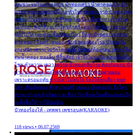
ออเซาะจนใจเบา สงสาร บัวทองเศร้า น้ำตาคลอเบ้า เฝ้า
อาลัย หนุ่มรูปหล่อหนีไกล หัวใจบัวทองระรวย บัวทองโศก
เพราะเป็นโรครักจาง ชีวิตเคว้งคว้าง เมื่อรักห่างร้างไกล
แม่ก็บอก พ่อก็สั่งจะรักใครสักครั้ง อย่าไปหวังความรวย
พลั้งไปใครจะช่วย ซื้อเปลมาไกว ให้ลูกบัวทอง เวรกรรม
ตามสนอง จึงเศร้าหมอง กลีบบัวทองต้องโรย บัวทองไม่
ตระหนัก เพราะไม่รักโคลนตม บัวทองท้องกลม เพราะลืม
ตมน้ำคลอง หลงลิ้น ที่สิ้นสัตย์ เจ้าจึงไม่ระมัด หลงกลิ่นลิ้น
โชย คำหวาน เขาวาดโรย บัวทองกลีบโรย ต้องร้อนรุม บัว
มาบานก่อนตูม ดุจไฟสุมร้อนรุมอุรา บัวทองผ่ายผอม
เพราะตรอมฤทัย ข้าวปลาไม่สนใจ ร้องไห้ลูกเดียว หยุด
โศก เสียเถิดทอง พักความเศร้าหมอง เถิดทองจ๋า ถึงใคร
เขาจะว่า ลูกเจ้าเกิดมา จะชื่อว่าไง พี่ขอเป็นเพื่อนปลอบใจ
จะตั้งชื่อให้ ว่าไอ้บังเอิญ
บัวทองร้องไห้ - เทพพร เพชรอุบล(KARAOKE)
118 views • 06.07.2569