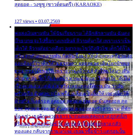
สุดยอด - วงซูซู (ซาวด์ดนตรี) (KARAOKE)
127 views • 03.07.2569
พ่อส่งเงินสามพัน ให้ฉันเรียนราม ได้อีกสักสามพัน ฉันคง
บ๊าย บาย จะไปซื้อกางเกงยีนส์ ลีวายส์มาใส่ เพราะเราเป็น
เด็กใต้ ลีวายส์อย่างเดียว อยากจะโชว์ถึงหิวโซ เด็กใต้ก็ไม่
หวั่น ตกตัวละหลายพัน กัดฟันซื้อมา ให้เด็กเทพเหลียวมอง
และต้องรู้ว่า เด็กใต้ไม่ธรรมดา แต่สุดยอด เดินโยกย้ายเย
ยวน กวนโอ๊ยพอได้ เพราะว่านุ่งลีวายส์ ตัวใหม่ใส่มา เดิน
เข้ามหาลัย จิ๊กโก๊มองหน้า ท่าจะมีปัญหา ไม่พอใจ ได้เป็น
เรื่องแน่นอน แต่ฉันไม่หวั่น เลยแหลงใต้ถามมัน ว่ามัน
พรั่นพรือ มันตอบว่าไม่พรื่อ เปลี่ยนเป็นยิ้มให้ เจอะเด็กใต้
ด้วยกัน ก็เลยรอด สุดยอด สุดยอด สุดยอด มันสุดยอด สุด
ยอด สุดยอด สุดยอด มันสุดยอด แอบหลงรักสาวราม ที่พัก
ห้องเช่า เธอผิวขาวผมยาว ปากแดงแหลงกลาง ถูกสเป็ก
จริงเธอ อยู่ห้องข้างข้าง อยากเข้าไปแหลงกลาง กลัว
ทองแดง กลับจากรามมาเจอ เธอมาซื้อข้าว แต่ก่อนนั้น