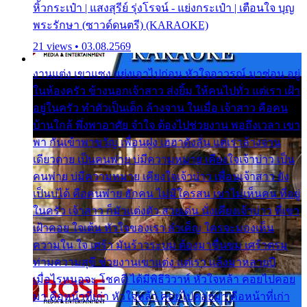
หิ้วกระเป๋า | แสงสุรีย์ รุ่งโรจน์ - แย่งกระเป๋า | เตือนใจ บุญ
พระรักษา (ซาวด์ดนตรี) (KARAOKE)
21 views • 03.08.2569
งานแต่ง เขาแซง แย่งเอาไปก่อน หัวใจอาวรณ์ มาซ่อน อยู่
ในห้องครัว ข้างนอกเจ้าสาว ส่งยิ้ม ให้คนไปทั่ว แต่เรา เฝ้า
อยู่ในครัว ทำตัวเป็นเด็ก ล้างจาน ในเมื่อ เจ้าสาว คือคน
บ้านใกล้ พึ่งพาอาศัย จำใจ ต้องไปช่วยงาน พอถึงเวลา เขา
พา กันเข้าพาขวัญ เพื่อนฝูง เฮฮาดังลั่น แต่เราล้างจาน
เดียวดาย เป็นคนพ่าย บ่มีความหมาย เคียงใจเจ้าบ่าว เป็น
คนพ่าย บ่มีความหมาย เคียงใจเจ้าบ่าว เพื่อนเจ้าสาว ยัง
เป็นบ่ได้ คือคนพ่าย ฮักคน ไม่มีใครสน เขาไม่เห็นคน ที่อยู่
ในครัว เจ้าสาว ก็มัวแต่งตัว สวยเด่น นั่งเคียงเจ้าบ่าว ที่เขา
เฝ้าคอย ใจเต้น หัวใจของเรา ลำเค็ญ ใครจะมองเห็น
ความใน ใจ เศร้า มันร้าวระบม ต้องมาขื่นขม เศร้าตรม
ท่ามความสุขี ช่วยงานเขาแต่ง แต่เรา แล้งมาหลายปี
เมื่อไรหนอจะ โชคดี ได้มีพิธีวิวาห์ หัวใจหล้า คอยไปคอย
มา คือหน้าที่เก่า หัวใจหล้า คอยไปคอยมา คือหน้าที่เก่า