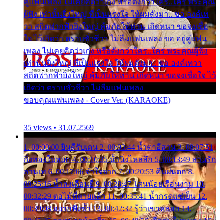
คู่แฟนเพลง ไม่เคยคิดว่าเก่ง หรือดังกว่าใคร..ใคร พระคุณ
ผู้ฟัง เท่านั้นยิ่งใหญ่ ที่เป็นแรงใจ ให้ผมดังมา.. ขอ องค์เท
วา สถิตฟากฟ้ายิ่งใหญ่ คุ้มภัยให้ท่าน เถิดหนา ขอจงเชื่อ
ใจ ไว้เถิดว่า ตราบชั่วชีวา ไม่ลืมแฟนเพลง ขอ อยู่คู่แฟน
เพลง ไม่เคยคิดว่าเก่ง หรือดังกว่าใคร..ใคร พระคุณผู้ฟัง
เท่านั้นยิ่งใหญ่ ที่เป็นแรงใจ ให้ผมดังมา.. ขอ องค์เทวา
สถิตฟากฟ้ายิ่งใหญ่ คุ้มภัยให้ท่าน เถิดหนา ขอจงเชื่อใจ ไว้
เถิดว่า ตราบชั่วชีวา ไม่ลืมแฟนเพลง
ขอบคุณแฟนเพลง - Cover Ver. (KARAOKE)
35 views • 31.07.2569
1. 00:00:00 ยินดีรับเดน 2. 00:03:44 น้ำตาอีสาน 3. 00:07:51
กิ่งทองใบหยก 4. 00:10:35 น้ำนิ่งไหลลึก 5. 00:13:49 ลานรัก
ลานเท 6. 00:17:06 จำใจจาก 7. 00:20:53 คืนฝนตก 8.
00:25:16 น้ำลงเดือนยี่ 9. 00:28:47 โสนน้อยเรือนงาม 10.
00:32:29 ตอไม้ที่ตายแล้ว 11. 00:35:41 น้ำกรดแช่เย็น 12.
00:39:08 อยากฟังซ้ำ 13. 00:42:32 รู้ว่าเขาหลอก 14.