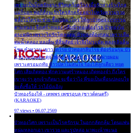
เพราะเป็นโรครักจาง ชีวิตเคว้งคว้าง เมื่อรักห่างร้างไกล
แม่ก็บอก พ่อก็สั่งจะรักใครสักครั้ง อย่าไปหวังความรวย
พลั้งไปใครจะช่วย ซื้อเปลมาไกว ให้ลูกบัวทอง เวรกรรม
ตามสนอง จึงเศร้าหมอง กลีบบัวทองต้องโรย บัวทองไม่
ตระหนัก เพราะไม่รักโคลนตม บัวทองท้องกลม เพราะลืม
ตมน้ำคลอง หลงลิ้น ที่สิ้นสัตย์ เจ้าจึงไม่ระมัด หลงกลิ่นลิ้น
โชย คำหวาน เขาวาดโรย บัวทองกลีบโรย ต้องร้อนรุม บัว
มาบานก่อนตูม ดุจไฟสุมร้อนรุมอุรา บัวทองผ่ายผอม
เพราะตรอมฤทัย ข้าวปลาไม่สนใจ ร้องไห้ลูกเดียว หยุด
โศก เสียเถิดทอง พักความเศร้าหมอง เถิดทองจ๋า ถึงใคร
เขาจะว่า ลูกเจ้าเกิดมา จะชื่อว่าไง พี่ขอเป็นเพื่อนปลอบใจ
จะตั้งชื่อให้ ว่าไอ้บังเอิญ
บัวทองร้องไห้ - เทพพร เพชรอุบล (ซาวด์ดนตรี)
(KARAOKE)
97 views • 06.07.2569
บัวทองโศก เพราะเป็นโรครักรุม ในอกกลัดกลุ้ม โดนแฟน
หนุ่มหลอกเอา เขารวย และรูปหล่อ มาพะเน้าพะนอ