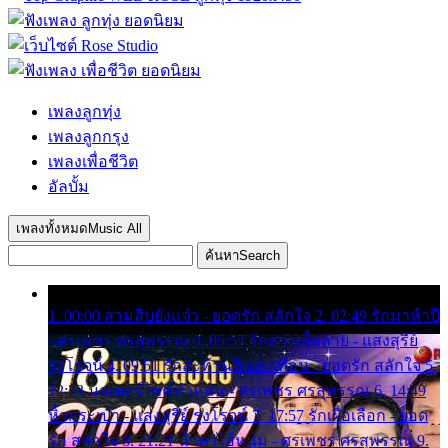
เพลงลูกทุ่ง
เพลงลูกกรุง
เพลงเพื่อชีวิต
อัลบั้ม
เพลงทั้งหมด
Music All
ค้นหา
Search
1. 00:00 สามสิบยังแจ๋ว - ยอดรัก สลักใจ 2. 02:49 รักมาห้าปี
- ศรเพชร ศรสุพรรณ 3. 05:57 รักสาวเสื้อลาย - แสงสุรีย์
รุ่งโรจน์ 4. 09:51 รักสะท้านดินสะเทือน - ยอดรัก สลักใจ 5.
12:23 มอเตอร์ไซค์ทำหล่น - ศรเพชร ศรสุพรรณ 6. 14:49
หิ้วกระเป๋า - แสงสุรีย์ รุ่งโรจน์ 7. 17:57 รักเผื่อเลือก - ยอด
รัก สลักใจ 8. 21:21 น้ำตาไอ้หนุ่ม - ศรเพชร ศรสุพรรณ 9.