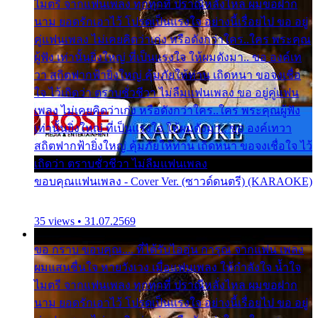
ไมตรี จากแฟนเพลง ทุกทุกที่ ปราณีหลั่งไหล ผมขอฝาก
นาม ยอดรักเอาไว้ โปรดเป็นแรงใจ อย่างนี้เรื่อยไป ขอ อยู่
คู่แฟนเพลง ไม่เคยคิดว่าเก่ง หรือดังกว่าใคร..ใคร พระคุณ
ผู้ฟัง เท่านั้นยิ่งใหญ่ ที่เป็นแรงใจ ให้ผมดังมา.. ขอ องค์เท
วา สถิตฟากฟ้ายิ่งใหญ่ คุ้มภัยให้ท่าน เถิดหนา ขอจงเชื่อ
ใจ ไว้เถิดว่า ตราบชั่วชีวา ไม่ลืมแฟนเพลง ขอ อยู่คู่แฟน
เพลง ไม่เคยคิดว่าเก่ง หรือดังกว่าใคร..ใคร พระคุณผู้ฟัง
เท่านั้นยิ่งใหญ่ ที่เป็นแรงใจ ให้ผมดังมา.. ขอ องค์เทวา
สถิตฟากฟ้ายิ่งใหญ่ คุ้มภัยให้ท่าน เถิดหนา ขอจงเชื่อใจ ไว้
เถิดว่า ตราบชั่วชีวา ไม่ลืมแฟนเพลง
ขอบคุณแฟนเพลง - Cover Ver. (ซาวด์ดนตรี) (KARAOKE)
35 views • 31.07.2569
ขอ กราบ ขอบคุณ.... ที่ได้รับไออุ่น การุณ จากแฟน เพลง
ผมแสนชื่นใจ หายวังเวง เมื่อแฟนเพลง ให้กำลังใจ น้ำใจ
ไมตรี จากแฟนเพลง ทุกทุกที่ ปราณีหลั่งไหล ผมขอฝาก
นาม ยอดรักเอาไว้ โปรดเป็นแรงใจ อย่างนี้เรื่อยไป ขอ อยู่