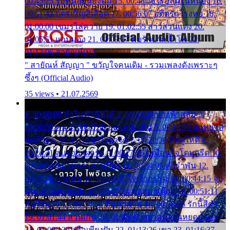
00:45:25 รอหน่อยน้องติ๋ม 15. 00:48:56 เรือล่มในหนอง 16.
00:51:43 บัตรเชิญสีเลือด 17. 00:56:07 อดีตรักโรงทอ 18.
01:00:00 เขมรไล่ควาย 19. 01:02:55 สาวสวนแตง 20.
01:05:51 แอบมอง 21. 01:09:27 พบรักปากน้ำโพ 22.
01:13:06 สายัณห์เมา
" สายัณห์ สัญญา " ขวัญใจคนเดิม - รวมเพลงดังเพราะๆ
ซึ้งๆ (Official Audio)
35 views • 21.07.2569
1. 00:00:00 ทำไมทำฉันได้ 2. 00:03:20 นางฟ้าสลัม 3.
00:06:50 คน 4. 00:10:36 บุญเหลือเกิน 5. 00:13:58 ฝนหยาด
สุดท้าย 6. 00:17:30 ยาใจยาจก 7. 00:20:30 คิดดูให้ดี 8.
00:24:21 ลบรอยแผลรัก 9. 00:27:35 เหมือนใจโดนกรีด 10.
00:30:54 ขบวนการเปาเปียว 11. 00:34:05 คำรำพัน 12.
00:37:20 ปาหนัน 13. 00:40:37 ใจเจ้ากรรม 14. 00:44:15 จูบ
ฉันแล้วจงตายเสีย 15. 00:47:24 ขอสูมาเต๊อะ 16. 00:51:11
คนใจมาร 17. 00:54:50 คืนทรมาน 18. 00:58:25 รักนี้สีดำ
19. 01:01:44 ส่วนเกิน 20. 01:05:42 หยาดน้ำฝนหยดน้ำตา
21. 01:09:13 เหลือเพียงฝัน 22. 01:13:26 เขา 23. 01:16:37