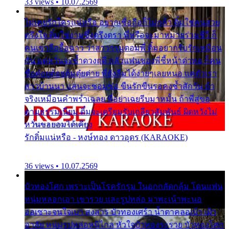
33 views • 10.07.2569
ไม่เคยรักใครแน่หรือ อยากเชื่อถือก็ไม่กล้า ติ๋มใช่คนสวย
ตรึงใจ ติ๋มใช่งามซึ้งตรึงตรา พี่หรือจะมาหมายร่วมชีวี ก็
คนเขาลืออื้อฉาว ว่าสาวๆรุมตอมพี่ ติ๋มอยากรับรักเหมือน
กัน แต่หวั่นจะช้ำดวงฤดี กลัวแฟนของพี่ชี้หน้าด่าทอ ก็คน
ชื่อต๋อยต้อยตุ้มตุ๋ยต่าย พี่ยังลืมได้ง่ายๆเลยหนอ แค่ตัวเรา
สาวบ้านนา แสนจะซอมซ่อ ขืนรักขืนรอคงช้ำสักวัน ถ้า
จริงเหมือนคำพร่ำเฉลย พี่อย่าเฉยรีบมาหมั้น ถ้าพี่สู่ขอ
ตามธรรมเนียม ติ๋มจะเตรียมรับเกลียวสัมพันธ์ ผิดหวังไม่
หวั่นขอยอมได้เคียง
รักติ๋มแน่หรือ - หงษ์ทอง ดาวอุดร (KARAOKE)
36 views • 10.07.2569
บัวทองโศก เพราะเป็นโรครักรุม ในอกกลัดกลุ้ม โดนแฟน
หนุ่มหลอกเอา เขารวย และรูปหล่อ มาพะเน้าพะนอ
ออเซาะจนใจเบา สงสาร บัวทองเศร้า น้ำตาคลอเบ้า เฝ้า
อาลัย หนุ่มรูปหล่อหนีไกล หัวใจบัวทองระรวย บัวทองโศก