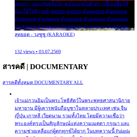
สองเรา เจอะกันครั้งใด เธอไม่เคยไยดี คราวนี้เธอยิ้มให้
ต้องให้ใส่ลีวายส์ สุดยอด สุดยอด มันสุดยอด มันสุดยอด
มันสุดยอด มันสุดยอด มันสุดยอด มันสุดยอด มันสุดยอด
มันสุดยอด มันสุดยอด มันสุดยอด มันสุดยอด มันสุดยอด
สุดยอด - วงซูซู (KARAOKE)
132 views • 03.07.2569
สารคดี
|
DOCUMENTARY
สารคดีทั้งหมด
DOCUMENTARY ALL
เจ้าแม่กวนอิมเป็นพระโพธิสัตว์ในพระพุทธศาสนานิกาย
มหายาน มีผู้เคารพนับถือบูชาในหลายประเทศ เช่น จีน
ญี่ปุ่น เกาหลี เวียดนาม รวมทั้งไทย โดยมีความเชื่อว่า
พระองค์ทรงเป็นสัญลักษณ์แห่งความเมตตา กรุณา และ
ความช่วยเหลือแก่ผู้ตกทุกข์ได้ยาก ในบทความนี้ Palanla