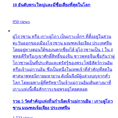
10 อันดับพระใหญ่และมีชื่อเสียงที่สุดในโลก
950 views
ผู่โถวซาน หรือ เกาะผู่โถว เป็นเกาะเล็กๆ ที่ตั้งอยู่ในส่วน
ตะวันออกของเมืองโจวซาน มณฑลเจ้อเจียง ประเทศจีน
โดยอยู่ทางตอนใต้ของนครเซี่ยงไฮ้ ผู่โถวซานเป็น 1 ใน 4
พุทธคีรีหรือภูเขาศักดิ์สิทธิ์ของจีน ชาวพุทธจีนเชื่อกันว่าผู่
โถวซานเป็นที่ประทับและตรัสรู้ของพระโพธิสัตว์กวนอิม
หรือเจ้าแม่กวนอิม ซึ่งเป็นหนึ่งในเทพเจ้าที่สำคัญที่สุดใน
ศาสนาพุทธนิกายมหายาน ดังนั้นจึงมีผู้แสวงบุญจากทั่ว
โลก โดยเฉพาะผู้ที่ศรัทธาในเจ้าแม่กวนอิมเดินทางมาที่
เกาะแห่งนี้เพื่อสักการะขอพรอยู่โดยตลอด
รวม 5 วัดสำคัญแห่งถิ่นกำเนิดเจ้าแม่กวนอิม | เกาะผู่โถว
ซาน มณฑลเจ้อเจียง ประเทศจีน
1,533 views