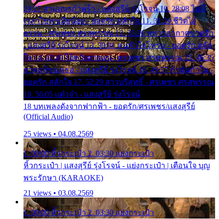
24:27 สามเณรกำพร้า - แสงสุรีย์ รุ่งโรจน์ 10. 28:08 ไม่มี
เวลาไปหาเมียน้อย - ยอดรัก สลักใจ 11. 31:29 ชีวิตไอ้
ธรรม - ศรเพชร ศรสุพรรณ 12. 35:26 ทหารอากาศขาดรัก
- แสงสุรีย์ รุ่งโรจน์ 13. 39:01 คนหัวใจโทรม - ยอดรัก สลัก
ใจ 14. 42:49 ไอ้หวังตายแน่ - ศรเพชร ศรสุพรรณ 15. 46:35
ธาตุแท้ของเธอ - แสงสุรีย์ รุ่งโรจน์ 16. 49:57 กำนันกำใน -
ยอดรัก สลักใจ 17. 52:29 สาวบริสุทธิ์ - ศรเพชร ศรสุพรรณ
18. 56:05 แต๋วจ๋า - แสงสุรีย์ รุ่งโรจน์
18 บทเพลงดังจากฟากฟ้า - ยอดรัก/ศรเพชร/แสงสุรีย์
(Official Audio)
25 views • 04.08.2569
1. 00:00 หิ้วกระเป๋า 2. 03:30 แย่งกระเป๋า
หิ้วกระเป๋า | แสงสุรีย์ รุ่งโรจน์ - แย่งกระเป๋า | เตือนใจ บุญ
พระรักษา (KARAOKE)
21 views • 03.08.2569
1. 00:00 หิ้วกระเป๋า 2. 03:30 แย่งกระเป๋า