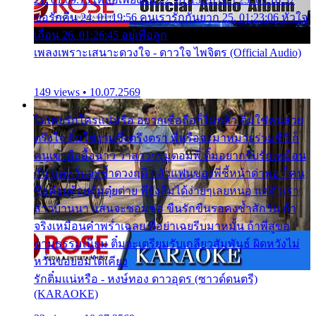
ขอรักคืน 24. 01:19:56 คนเรารักกันยาก 25. 01:23:06 หัวใจ
เถื่อน 26. 01:26:45 อยู่เพื่อลูก
เพลงเพราะเสนาะดวงใจ - ดาวใจ ไพจิตร (Official Audio)
149 views • 10.07.2569
ไม่เคยรักใครแน่หรือ อยากเชื่อถือก็ไม่กล้า ติ๋มใช่คนสวย
ตรึงใจ ติ๋มใช่งามซึ้งตรึงตรา พี่หรือจะมาหมายร่วมชีวี ก็
คนเขาลืออื้อฉาว ว่าสาวๆรุมตอมพี่ ติ๋มอยากรับรักเหมือน
กัน แต่หวั่นจะช้ำดวงฤดี กลัวแฟนของพี่ชี้หน้าด่าทอ ก็คน
ชื่อต๋อยต้อยตุ้มตุ๋ยต่าย พี่ยังลืมได้ง่ายๆเลยหนอ แค่ตัวเรา
สาวบ้านนา แสนจะซอมซ่อ ขืนรักขืนรอคงช้ำสักวัน ถ้า
จริงเหมือนคำพร่ำเฉลย พี่อย่าเฉยรีบมาหมั้น ถ้าพี่สู่ขอ
ตามธรรมเนียม ติ๋มจะเตรียมรับเกลียวสัมพันธ์ ผิดหวังไม่
หวั่นขอยอมได้เคียง
รักติ๋มแน่หรือ - หงษ์ทอง ดาวอุดร (ซาวด์ดนตรี)
(KARAOKE)