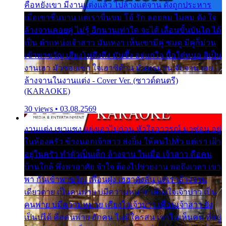
คือหยังเขา มีงานแต่งแล้ว ไปล้างแต่จาน ดั่งถูกประหาร
เมื่อเขาชื่นบาน แต่เราขื่นขม โอ้ รัก ลอยลม ไม่สม ดัง ใจ
ล้างจานคอยคู่ ไม่รู้ อีกนานเท่าใด จะได้ เลื่อนขั้นบันได ได้
เป็น ตำแหน่งเจ้าสาว มันเหงา เห็นเขามีคู่ ซมดู มีคู่ก็ม่วน
เข้าพาขวัญ เสียงโห่ตึงตึง มันซึ้ง อยู่แก่ใจ มื้อใด๋หนอ สิเป็น
งานเฮา มัวซอยเขา ใจเฮาซิด้าน มันทรมาน จับจาน เอย…
ล้างจานในงานแต่ง - Cover Ver. (ซาวด์ดนตรี)
(KARAOKE)
30 views • 03.08.2569
งานแต่ง เขาแซง แย่งเอาไปก่อน หัวใจอาวรณ์ มาซ่อน อยู่
ในห้องครัว ข้างนอกเจ้าสาว ส่งยิ้ม ให้คนไปทั่ว แต่เรา เฝ้า
อยู่ในครัว ทำตัวเป็นเด็ก ล้างจาน ในเมื่อ เจ้าสาว คือคน
บ้านใกล้ พึ่งพาอาศัย จำใจ ต้องไปช่วยงาน พอถึงเวลา เขา
พา กันเข้าพาขวัญ เพื่อนฝูง เฮฮาดังลั่น แต่เราล้างจาน
เดียวดาย เป็นคนพ่าย บ่มีความหมาย เคียงใจเจ้าบ่าว เป็น
คนพ่าย บ่มีความหมาย เคียงใจเจ้าบ่าว เพื่อนเจ้าสาว ยัง
เป็นบ่ได้ คือคนพ่าย ฮักคน ไม่มีใครสน เขาไม่เห็นคน ที่อยู่