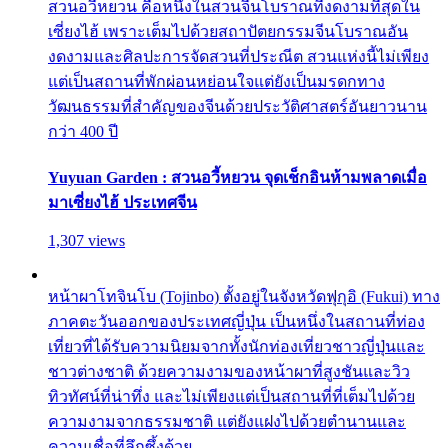
สวนอวี้หยวน คือหนึ่งในสวนจีนโบราณที่งดงามที่สุดใน
เซี่ยงไฮ้ เพราะเต็มไปด้วยสถาปัตยกรรมจีนโบราณอัน
งดงามและศิลปะการจัดสวนที่ประณีต สวนแห่งนี้ไม่เพียง
แต่เป็นสถานที่พักผ่อนหย่อนใจแต่ยังเป็นมรดกทาง
วัฒนธรรมที่สำคัญของจีนด้วยประวัติศาสตร์อันยาวนาน
กว่า 400 ปี
Yuyuan Garden : สวนอวี้หยวน จุดเช็กอินห้ามพลาดเมื่อ
มาเซี่ยงไฮ้ ประเทศจีน
1,307 views
หน้าผาโทจินโบ (Tojinbo) ตั้งอยู่ในจังหวัดฟุกุอิ (Fukui) ทาง
ภาคตะวันออกของประเทศญี่ปุ่น เป็นหนึ่งในสถานที่ท่อง
เที่ยวที่ได้รับความนิยมจากทั้งนักท่องเที่ยวชาวญี่ปุ่นและ
ชาวต่างชาติ ด้วยความงามของหน้าผาที่สูงชันและวิว
ทิวทัศน์ที่น่าทึ่ง และไม่เพียงแต่เป็นสถานที่ที่เต็มไปด้วย
ความงามจากธรรมชาติ แต่ยังแฝงไปด้วยตำนานและ
ความเชื่อที่ลึกซึ้งด้วย