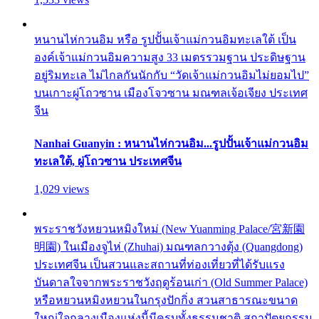
หนานไห่กวนอิม หรือ รูปปั้นเจ้าแม่กวนอิมทะเลใต้ เป็น
องค์เจ้าแม่กวนอิมความสูง 33 เมตรรวมฐาน ประดิษฐาน
อยู่ริมทะเล ไม่ไกลกันนักกับ “วัดเจ้าแม่กวนอิมไม่ยอมไป”
บนเกาะผู่โถวซาน เมืองโจวซาน มณฑลเจ้อเจียง ประเทศ
จีน
Nanhai Guanyin : หนานไห่กวนอิม...รูปปั้นเจ้าแม่กวนอิม
ทะเลใต้, ผู่โถวซาน ประเทศจีน
1,029 views
พระราชวังหยวนหมิงใหม่ (New Yuanming Palace/宮新園
明園) ในเมืองจูไห่ (Zhuhai) มณฑลกวางตุ้ง (Quangdong)
ประเทศจีน เป็นสวนและสถานที่ท่องเที่ยวที่ได้รับแรง
บันดาลใจจากพระราชวังฤดูร้อนเก่า (Old Summer Palace)
หรือหยวนหมิงหยวนในกรุงปักกิ่ง สวนสาธารณะขนาด
ใหญ่ใจกลางเมืองแห่งนี้มีครบทั้งธรรมชาติ สถาปัตยกรรม