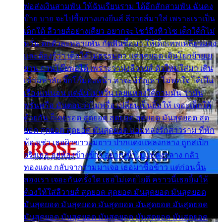
พ่อส่งเงินสามพัน ให้ฉันเรียนราม ได้อีกสักสามพัน ฉันคง
บ๊าย บาย จะไปซื้อกางเกงยีนส์ ลีวายส์มาใส่ เพราะเราเป็น
เด็กใต้ ลีวายส์อย่างเดียว อยากจะโชว์ถึงหิวโซ เด็กใต้ก็ไม่
หวั่น ตกตัวละหลายพัน กัดฟันซื้อมา ให้เด็กเทพเหลียวมอง
และต้องรู้ว่า เด็กใต้ไม่ธรรมดา แต่สุดยอด เดินโยกย้ายเย
ยวน กวนโอ๊ยพอได้ เพราะว่านุ่งลีวายส์ ตัวใหม่ใส่มา เดิน
เข้ามหาลัย จิ๊กโก๊มองหน้า ท่าจะมีปัญหา ไม่พอใจ ได้เป็น
เรื่องแน่นอน แต่ฉันไม่หวั่น เลยแหลงใต้ถามมัน ว่ามัน
พรั่นพรือ มันตอบว่าไม่พรื่อ เปลี่ยนเป็นยิ้มให้ เจอะเด็กใต้
ด้วยกัน ก็เลยรอด สุดยอด สุดยอด สุดยอด มันสุดยอด สุด
ยอด สุดยอด สุดยอด มันสุดยอด แอบหลงรักสาวราม ที่พัก
ห้องเช่า เธอผิวขาวผมยาว ปากแดงแหลงกลาง ถูกสเป็ก
จริงเธอ อยู่ห้องข้างข้าง อยากเข้าไปแหลงกลาง กลัว
ทองแดง กลับจากรามมาเจอ เธอมาซื้อข้าว แต่ก่อนนั้น
สองเรา เจอะกันครั้งใด เธอไม่เคยไยดี คราวนี้เธอยิ้มให้
ต้องให้ใส่ลีวายส์ สุดยอด สุดยอด มันสุดยอด มันสุดยอด
มันสุดยอด มันสุดยอด มันสุดยอด มันสุดยอด มันสุดยอด
มันสุดยอด มันสุดยอด มันสุดยอด มันสุดยอด มันสุดยอด