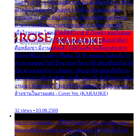
ในครัว เจ้าสาว ก็มัวแต่งตัว สวยเด่น นั่งเคียงเจ้าบ่าว ที่เขา
เฝ้าคอย ใจเต้น หัวใจของเรา ลำเค็ญ ใครจะมองเห็น
ความใน ใจ เศร้า มันร้าวระบม ต้องมาขื่นขม เศร้าตรม
ท่ามความสุขี ช่วยงานเขาแต่ง แต่เรา แล้งมาหลายปี
เมื่อไรหนอจะ โชคดี ได้มีพิธีวิวาห์ หัวใจหล้า คอยไปคอย
มา คือหน้าที่เก่า หัวใจหล้า คอยไปคอยมา คือหน้าที่เก่า
คือหยังเขา มีงานแต่งแล้ว ไปล้างแต่จาน ดั่งถูกประหาร
เมื่อเขาชื่นบาน แต่เราขื่นขม โอ้ รัก ลอยลม ไม่สม ดัง ใจ
ล้างจานคอยคู่ ไม่รู้ อีกนานเท่าใด จะได้ เลื่อนขั้นบันได ได้
เป็น ตำแหน่งเจ้าสาว มันเหงา เห็นเขามีคู่ ซมดู มีคู่ก็ม่วน
เข้าพาขวัญ เสียงโห่ตึงตึง มันซึ้ง อยู่แก่ใจ มื้อใด๋หนอ สิเป็น
งานเฮา มัวซอยเขา ใจเฮาซิด้าน มันทรมาน จับจาน เอย…
ล้างจานในงานแต่ง - Cover Ver. (KARAOKE)
32 views • 03.08.2569
ขอ กราบ ขอบคุณ.... ที่ได้รับไออุ่น การุณ จากแฟน เพลง
ผมแสนชื่นใจ หายวังเวง เมื่อแฟนเพลง ให้กำลังใจ น้ำใจ