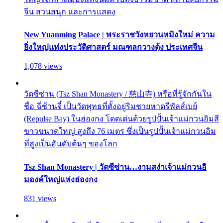
จีน สวนสนุก และการแสดง
New Yuanming Palace | พระราชวังหยวนหมิงใหม่ ความ
ยิ่งใหญ่แห่งประวัติศาสตร์ มณฑลกวางตุ้ง ประเทศจีน
1,078 views
วัดซีซ่าน (Tsz Shan Monastery / 慈山寺) หรือที่รู้จักกันใน
ชื่อ ฉี่ซ้านจี๋ เป็นวัดพุทธที่ตั้งอยู่ริมชายหาดรีพัลส์เบย์
(Repulse Bay) ในฮ่องกง โดดเด่นด้วยรูปปั้นเจ้าแม่กวนอิมสี
ขาวขนาดใหญ่ สูงถึง 76 เมตร ซึ่งเป็นรูปปั้นเจ้าแม่กวนอิม
ที่สูงเป็นอันดับต้นๆ ของโลก
Tsz Shan Monastery | วัดซีซ่าน…งามสง่าเจ้าแม่กวนอิ
มองค์ใหญ่แห่งฮ่องกง
831 views