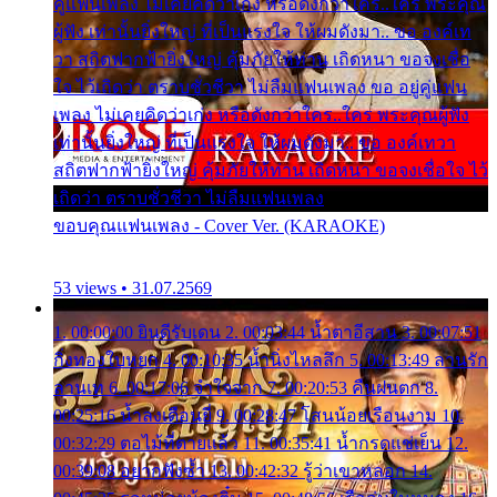
คู่แฟนเพลง ไม่เคยคิดว่าเก่ง หรือดังกว่าใคร..ใคร พระคุณ
ผู้ฟัง เท่านั้นยิ่งใหญ่ ที่เป็นแรงใจ ให้ผมดังมา.. ขอ องค์เท
วา สถิตฟากฟ้ายิ่งใหญ่ คุ้มภัยให้ท่าน เถิดหนา ขอจงเชื่อ
ใจ ไว้เถิดว่า ตราบชั่วชีวา ไม่ลืมแฟนเพลง ขอ อยู่คู่แฟน
เพลง ไม่เคยคิดว่าเก่ง หรือดังกว่าใคร..ใคร พระคุณผู้ฟัง
เท่านั้นยิ่งใหญ่ ที่เป็นแรงใจ ให้ผมดังมา.. ขอ องค์เทวา
สถิตฟากฟ้ายิ่งใหญ่ คุ้มภัยให้ท่าน เถิดหนา ขอจงเชื่อใจ ไว้
เถิดว่า ตราบชั่วชีวา ไม่ลืมแฟนเพลง
ขอบคุณแฟนเพลง - Cover Ver. (KARAOKE)
53 views • 31.07.2569
1. 00:00:00 ยินดีรับเดน 2. 00:03:44 น้ำตาอีสาน 3. 00:07:51
กิ่งทองใบหยก 4. 00:10:35 น้ำนิ่งไหลลึก 5. 00:13:49 ลานรัก
ลานเท 6. 00:17:06 จำใจจาก 7. 00:20:53 คืนฝนตก 8.
00:25:16 น้ำลงเดือนยี่ 9. 00:28:47 โสนน้อยเรือนงาม 10.
00:32:29 ตอไม้ที่ตายแล้ว 11. 00:35:41 น้ำกรดแช่เย็น 12.
00:39:08 อยากฟังซ้ำ 13. 00:42:32 รู้ว่าเขาหลอก 14.