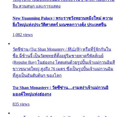
จีน สวนสนุก และการแสดง
New Yuanming Palace | พระราชวังหยวนหมิงใหม่ ความ
ยิ่งใหญ่แห่งประวัติศาสตร์ มณฑลกวางตุ้ง ประเทศจีน
1,082 views
วัดซีซ่าน (Tsz Shan Monastery / 慈山寺) หรือที่รู้จักกันใน
ชื่อ ฉี่ซ้านจี๋ เป็นวัดพุทธที่ตั้งอยู่ริมชายหาดรีพัลส์เบย์
(Repulse Bay) ในฮ่องกง โดดเด่นด้วยรูปปั้นเจ้าแม่กวนอิมสี
ขาวขนาดใหญ่ สูงถึง 76 เมตร ซึ่งเป็นรูปปั้นเจ้าแม่กวนอิม
ที่สูงเป็นอันดับต้นๆ ของโลก
Tsz Shan Monastery | วัดซีซ่าน…งามสง่าเจ้าแม่กวนอิ
มองค์ใหญ่แห่งฮ่องกง
835 views