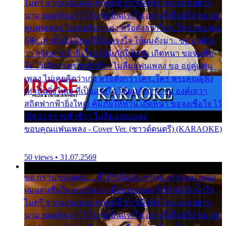
ไมตรี จากแฟนเพลง ทุกทุกที่ ปราณีหลั่งไหล ผมขอฝาก
นาม ยอดรักเอาไว้ โปรดเป็นแรงใจ อย่างนี้เรื่อยไป ขอ อยู่
คู่แฟนเพลง ไม่เคยคิดว่าเก่ง หรือดังกว่าใคร..ใคร พระคุณ
ผู้ฟัง เท่านั้นยิ่งใหญ่ ที่เป็นแรงใจ ให้ผมดังมา.. ขอ องค์เท
วา สถิตฟากฟ้ายิ่งใหญ่ คุ้มภัยให้ท่าน เถิดหนา ขอจงเชื่อ
ใจ ไว้เถิดว่า ตราบชั่วชีวา ไม่ลืมแฟนเพลง ขอ อยู่คู่แฟน
เพลง ไม่เคยคิดว่าเก่ง หรือดังกว่าใคร..ใคร พระคุณผู้ฟัง
เท่านั้นยิ่งใหญ่ ที่เป็นแรงใจ ให้ผมดังมา.. ขอ องค์เทวา
สถิตฟากฟ้ายิ่งใหญ่ คุ้มภัยให้ท่าน เถิดหนา ขอจงเชื่อใจ ไว้
เถิดว่า ตราบชั่วชีวา ไม่ลืมแฟนเพลง
ขอบคุณแฟนเพลง - Cover Ver. (ซาวด์ดนตรี) (KARAOKE)
50 views • 31.07.2569
ขอ กราบ ขอบคุณ.... ที่ได้รับไออุ่น การุณ จากแฟน เพลง
ผมแสนชื่นใจ หายวังเวง เมื่อแฟนเพลง ให้กำลังใจ น้ำใจ
ไมตรี จากแฟนเพลง ทุกทุกที่ ปราณีหลั่งไหล ผมขอฝาก
นาม ยอดรักเอาไว้ โปรดเป็นแรงใจ อย่างนี้เรื่อยไป ขอ อยู่