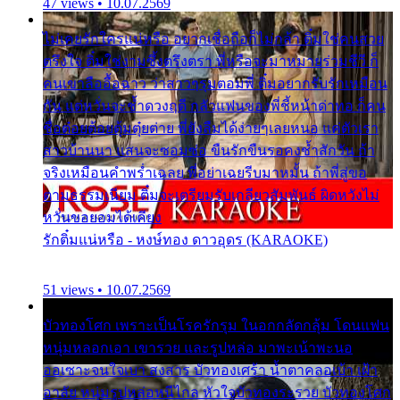
47 views • 10.07.2569
ไม่เคยรักใครแน่หรือ อยากเชื่อถือก็ไม่กล้า ติ๋มใช่คนสวย
ตรึงใจ ติ๋มใช่งามซึ้งตรึงตรา พี่หรือจะมาหมายร่วมชีวี ก็
คนเขาลืออื้อฉาว ว่าสาวๆรุมตอมพี่ ติ๋มอยากรับรักเหมือน
กัน แต่หวั่นจะช้ำดวงฤดี กลัวแฟนของพี่ชี้หน้าด่าทอ ก็คน
ชื่อต๋อยต้อยตุ้มตุ๋ยต่าย พี่ยังลืมได้ง่ายๆเลยหนอ แค่ตัวเรา
สาวบ้านนา แสนจะซอมซ่อ ขืนรักขืนรอคงช้ำสักวัน ถ้า
จริงเหมือนคำพร่ำเฉลย พี่อย่าเฉยรีบมาหมั้น ถ้าพี่สู่ขอ
ตามธรรมเนียม ติ๋มจะเตรียมรับเกลียวสัมพันธ์ ผิดหวังไม่
หวั่นขอยอมได้เคียง
รักติ๋มแน่หรือ - หงษ์ทอง ดาวอุดร (KARAOKE)
51 views • 10.07.2569
บัวทองโศก เพราะเป็นโรครักรุม ในอกกลัดกลุ้ม โดนแฟน
หนุ่มหลอกเอา เขารวย และรูปหล่อ มาพะเน้าพะนอ
ออเซาะจนใจเบา สงสาร บัวทองเศร้า น้ำตาคลอเบ้า เฝ้า
อาลัย หนุ่มรูปหล่อหนีไกล หัวใจบัวทองระรวย บัวทองโศก