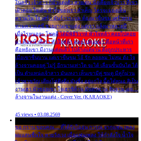
ในครัว เจ้าสาว ก็มัวแต่งตัว สวยเด่น นั่งเคียงเจ้าบ่าว ที่เขา
เฝ้าคอย ใจเต้น หัวใจของเรา ลำเค็ญ ใครจะมองเห็น
ความใน ใจ เศร้า มันร้าวระบม ต้องมาขื่นขม เศร้าตรม
ท่ามความสุขี ช่วยงานเขาแต่ง แต่เรา แล้งมาหลายปี
เมื่อไรหนอจะ โชคดี ได้มีพิธีวิวาห์ หัวใจหล้า คอยไปคอย
มา คือหน้าที่เก่า หัวใจหล้า คอยไปคอยมา คือหน้าที่เก่า
คือหยังเขา มีงานแต่งแล้ว ไปล้างแต่จาน ดั่งถูกประหาร
เมื่อเขาชื่นบาน แต่เราขื่นขม โอ้ รัก ลอยลม ไม่สม ดัง ใจ
ล้างจานคอยคู่ ไม่รู้ อีกนานเท่าใด จะได้ เลื่อนขั้นบันได ได้
เป็น ตำแหน่งเจ้าสาว มันเหงา เห็นเขามีคู่ ซมดู มีคู่ก็ม่วน
เข้าพาขวัญ เสียงโห่ตึงตึง มันซึ้ง อยู่แก่ใจ มื้อใด๋หนอ สิเป็น
งานเฮา มัวซอยเขา ใจเฮาซิด้าน มันทรมาน จับจาน เอย…
ล้างจานในงานแต่ง - Cover Ver. (KARAOKE)
45 views • 03.08.2569
ขอ กราบ ขอบคุณ.... ที่ได้รับไออุ่น การุณ จากแฟน เพลง
ผมแสนชื่นใจ หายวังเวง เมื่อแฟนเพลง ให้กำลังใจ น้ำใจ