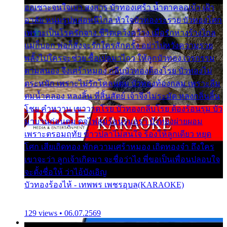
ออเซาะจนใจเบา สงสาร บัวทองเศร้า น้ำตาคลอเบ้า เฝ้า
อาลัย หนุ่มรูปหล่อหนีไกล หัวใจบัวทองระรวย บัวทองโศก
เพราะเป็นโรครักจาง ชีวิตเคว้งคว้าง เมื่อรักห่างร้างไกล
แม่ก็บอก พ่อก็สั่งจะรักใครสักครั้ง อย่าไปหวังความรวย
พลั้งไปใครจะช่วย ซื้อเปลมาไกว ให้ลูกบัวทอง เวรกรรม
ตามสนอง จึงเศร้าหมอง กลีบบัวทองต้องโรย บัวทองไม่
ตระหนัก เพราะไม่รักโคลนตม บัวทองท้องกลม เพราะลืม
ตมน้ำคลอง หลงลิ้น ที่สิ้นสัตย์ เจ้าจึงไม่ระมัด หลงกลิ่นลิ้น
โชย คำหวาน เขาวาดโรย บัวทองกลีบโรย ต้องร้อนรุม บัว
มาบานก่อนตูม ดุจไฟสุมร้อนรุมอุรา บัวทองผ่ายผอม
เพราะตรอมฤทัย ข้าวปลาไม่สนใจ ร้องไห้ลูกเดียว หยุด
โศก เสียเถิดทอง พักความเศร้าหมอง เถิดทองจ๋า ถึงใคร
เขาจะว่า ลูกเจ้าเกิดมา จะชื่อว่าไง พี่ขอเป็นเพื่อนปลอบใจ
จะตั้งชื่อให้ ว่าไอ้บังเอิญ
บัวทองร้องไห้ - เทพพร เพชรอุบล(KARAOKE)
129 views • 06.07.2569