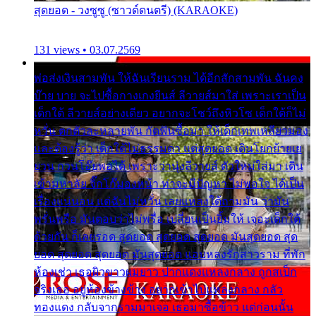
สุดยอด - วงซูซู (ซาวด์ดนตรี) (KARAOKE)
131 views • 03.07.2569
พ่อส่งเงินสามพัน ให้ฉันเรียนราม ได้อีกสักสามพัน ฉันคง
บ๊าย บาย จะไปซื้อกางเกงยีนส์ ลีวายส์มาใส่ เพราะเราเป็น
เด็กใต้ ลีวายส์อย่างเดียว อยากจะโชว์ถึงหิวโซ เด็กใต้ก็ไม่
หวั่น ตกตัวละหลายพัน กัดฟันซื้อมา ให้เด็กเทพเหลียวมอง
และต้องรู้ว่า เด็กใต้ไม่ธรรมดา แต่สุดยอด เดินโยกย้ายเย
ยวน กวนโอ๊ยพอได้ เพราะว่านุ่งลีวายส์ ตัวใหม่ใส่มา เดิน
เข้ามหาลัย จิ๊กโก๊มองหน้า ท่าจะมีปัญหา ไม่พอใจ ได้เป็น
เรื่องแน่นอน แต่ฉันไม่หวั่น เลยแหลงใต้ถามมัน ว่ามัน
พรั่นพรือ มันตอบว่าไม่พรื่อ เปลี่ยนเป็นยิ้มให้ เจอะเด็กใต้
ด้วยกัน ก็เลยรอด สุดยอด สุดยอด สุดยอด มันสุดยอด สุด
ยอด สุดยอด สุดยอด มันสุดยอด แอบหลงรักสาวราม ที่พัก
ห้องเช่า เธอผิวขาวผมยาว ปากแดงแหลงกลาง ถูกสเป็ก
จริงเธอ อยู่ห้องข้างข้าง อยากเข้าไปแหลงกลาง กลัว
ทองแดง กลับจากรามมาเจอ เธอมาซื้อข้าว แต่ก่อนนั้น