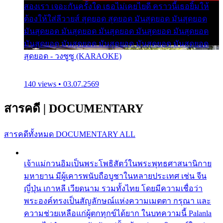
สองเรา เจอะกันครั้งใด เธอไม่เคยไยดี คราวนี้เธอยิ้มให้
ต้องให้ใส่ลีวายส์ สุดยอด สุดยอด มันสุดยอด มันสุดยอด
มันสุดยอด มันสุดยอด มันสุดยอด มันสุดยอด มันสุดยอด
มันสุดยอด มันสุดยอด มันสุดยอด มันสุดยอด มันสุดยอด
สุดยอด - วงซูซู (KARAOKE)
140 views • 03.07.2569
สารคดี
|
DOCUMENTARY
สารคดีทั้งหมด
DOCUMENTARY ALL
เจ้าแม่กวนอิมเป็นพระโพธิสัตว์ในพระพุทธศาสนานิกาย
มหายาน มีผู้เคารพนับถือบูชาในหลายประเทศ เช่น จีน
ญี่ปุ่น เกาหลี เวียดนาม รวมทั้งไทย โดยมีความเชื่อว่า
พระองค์ทรงเป็นสัญลักษณ์แห่งความเมตตา กรุณา และ
ความช่วยเหลือแก่ผู้ตกทุกข์ได้ยาก ในบทความนี้ Palanla