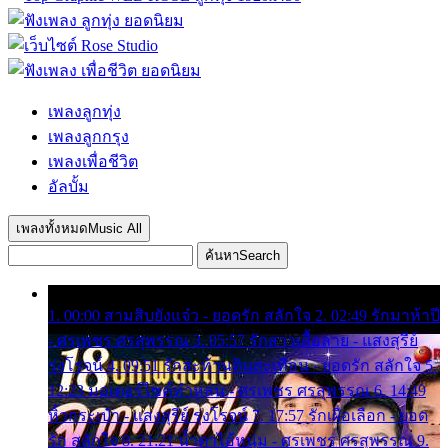
เพลงลูกทุ่ง
เพลงลูกกรุง
เพลงเพื่อชีวิต
อัลบั้ม
เพลงทั้งหมด
Music All
ค้นหา
Search
1. 00:00 สามสิบยังแจ๋ว - ยอดรัก สลักใจ 2. 02:49 รักมาห้าปี
- ศรเพชร ศรสุพรรณ 3. 05:57 รักสาวเสื้อลาย - แสงสุรีย์
รุ่งโรจน์ 4. 09:51 รักสะท้านดินสะเทือน - ยอดรัก สลักใจ 5.
12:23 มอเตอร์ไซค์ทำหล่น - ศรเพชร ศรสุพรรณ 6. 14:49
หิ้วกระเป๋า - แสงสุรีย์ รุ่งโรจน์ 7. 17:57 รักเผื่อเลือก - ยอด
รัก สลักใจ 8. 21:21 น้ำตาไอ้หนุ่ม - ศรเพชร ศรสุพรรณ 9.