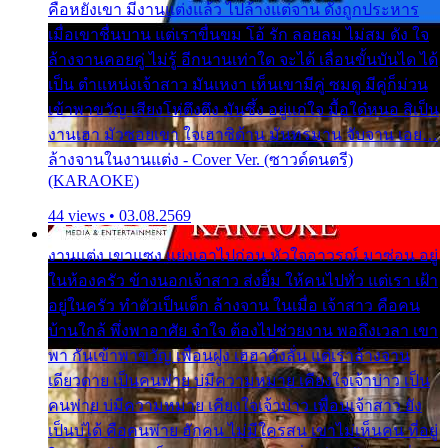
คือหยังเขา มีงานแต่งแล้ว ไปล้างแต่จาน ดั่งถูกประหาร
เมื่อเขาชื่นบาน แต่เราขื่นขม โอ้ รัก ลอยลม ไม่สม ดัง ใจ
ล้างจานคอยคู่ ไม่รู้ อีกนานเท่าใด จะได้ เลื่อนขั้นบันได ได้
เป็น ตำแหน่งเจ้าสาว มันเหงา เห็นเขามีคู่ ซมดู มีคู่ก็ม่วน
เข้าพาขวัญ เสียงโห่ตึงตึง มันซึ้ง อยู่แก่ใจ มื้อใด๋หนอ สิเป็น
งานเฮา มัวซอยเขา ใจเฮาซิด้าน มันทรมาน จับจาน เอย…
ล้างจานในงานแต่ง - Cover Ver. (ซาวด์ดนตรี)
(KARAOKE)
44 views • 03.08.2569
งานแต่ง เขาแซง แย่งเอาไปก่อน หัวใจอาวรณ์ มาซ่อน อยู่
ในห้องครัว ข้างนอกเจ้าสาว ส่งยิ้ม ให้คนไปทั่ว แต่เรา เฝ้า
อยู่ในครัว ทำตัวเป็นเด็ก ล้างจาน ในเมื่อ เจ้าสาว คือคน
บ้านใกล้ พึ่งพาอาศัย จำใจ ต้องไปช่วยงาน พอถึงเวลา เขา
พา กันเข้าพาขวัญ เพื่อนฝูง เฮฮาดังลั่น แต่เราล้างจาน
เดียวดาย เป็นคนพ่าย บ่มีความหมาย เคียงใจเจ้าบ่าว เป็น
คนพ่าย บ่มีความหมาย เคียงใจเจ้าบ่าว เพื่อนเจ้าสาว ยัง
เป็นบ่ได้ คือคนพ่าย ฮักคน ไม่มีใครสน เขาไม่เห็นคน ที่อยู่