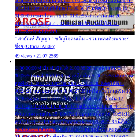
00:45:25 รอหน่อยน้องติ๋ม 15. 00:48:56 เรือล่มในหนอง 16.
00:51:43 บัตรเชิญสีเลือด 17. 00:56:07 อดีตรักโรงทอ 18.
01:00:00 เขมรไล่ควาย 19. 01:02:55 สาวสวนแตง 20.
01:05:51 แอบมอง 21. 01:09:27 พบรักปากน้ำโพ 22.
01:13:06 สายัณห์เมา
" สายัณห์ สัญญา " ขวัญใจคนเดิม - รวมเพลงดังเพราะๆ
ซึ้งๆ (Official Audio)
49 views • 21.07.2569
1. 00:00:00 ทำไมทำฉันได้ 2. 00:03:20 นางฟ้าสลัม 3.
00:06:50 คน 4. 00:10:36 บุญเหลือเกิน 5. 00:13:58 ฝนหยาด
สุดท้าย 6. 00:17:30 ยาใจยาจก 7. 00:20:30 คิดดูให้ดี 8.
00:24:21 ลบรอยแผลรัก 9. 00:27:35 เหมือนใจโดนกรีด 10.
00:30:54 ขบวนการเปาเปียว 11. 00:34:05 คำรำพัน 12.
00:37:20 ปาหนัน 13. 00:40:37 ใจเจ้ากรรม 14. 00:44:15 จูบ
ฉันแล้วจงตายเสีย 15. 00:47:24 ขอสูมาเต๊อะ 16. 00:51:11
คนใจมาร 17. 00:54:50 คืนทรมาน 18. 00:58:25 รักนี้สีดำ
19. 01:01:44 ส่วนเกิน 20. 01:05:42 หยาดน้ำฝนหยดน้ำตา
21. 01:09:13 เหลือเพียงฝัน 22. 01:13:26 เขา 23. 01:16:37