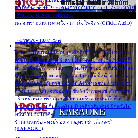
ขอรักคืน 24. 01:19:56 คนเรารักกันยาก 25. 01:23:06 หัวใจ
เถื่อน 26. 01:26:45 อยู่เพื่อลูก
เพลงเพราะเสนาะดวงใจ - ดาวใจ ไพจิตร (Official Audio)
160 views • 10.07.2569
ไม่เคยรักใครแน่หรือ อยากเชื่อถือก็ไม่กล้า ติ๋มใช่คนสวย
ตรึงใจ ติ๋มใช่งามซึ้งตรึงตรา พี่หรือจะมาหมายร่วมชีวี ก็
คนเขาลืออื้อฉาว ว่าสาวๆรุมตอมพี่ ติ๋มอยากรับรักเหมือน
กัน แต่หวั่นจะช้ำดวงฤดี กลัวแฟนของพี่ชี้หน้าด่าทอ ก็คน
ชื่อต๋อยต้อยตุ้มตุ๋ยต่าย พี่ยังลืมได้ง่ายๆเลยหนอ แค่ตัวเรา
สาวบ้านนา แสนจะซอมซ่อ ขืนรักขืนรอคงช้ำสักวัน ถ้า
จริงเหมือนคำพร่ำเฉลย พี่อย่าเฉยรีบมาหมั้น ถ้าพี่สู่ขอ
ตามธรรมเนียม ติ๋มจะเตรียมรับเกลียวสัมพันธ์ ผิดหวังไม่
หวั่นขอยอมได้เคียง
รักติ๋มแน่หรือ - หงษ์ทอง ดาวอุดร (ซาวด์ดนตรี)
(KARAOKE)