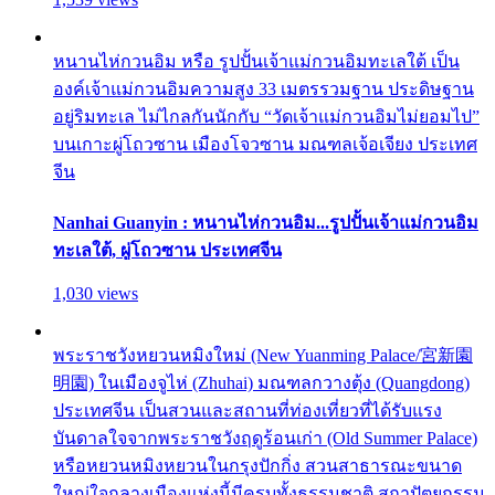
หนานไห่กวนอิม หรือ รูปปั้นเจ้าแม่กวนอิมทะเลใต้ เป็น
องค์เจ้าแม่กวนอิมความสูง 33 เมตรรวมฐาน ประดิษฐาน
อยู่ริมทะเล ไม่ไกลกันนักกับ “วัดเจ้าแม่กวนอิมไม่ยอมไป”
บนเกาะผู่โถวซาน เมืองโจวซาน มณฑลเจ้อเจียง ประเทศ
จีน
Nanhai Guanyin : หนานไห่กวนอิม...รูปปั้นเจ้าแม่กวนอิม
ทะเลใต้, ผู่โถวซาน ประเทศจีน
1,030 views
พระราชวังหยวนหมิงใหม่ (New Yuanming Palace/宮新園
明園) ในเมืองจูไห่ (Zhuhai) มณฑลกวางตุ้ง (Quangdong)
ประเทศจีน เป็นสวนและสถานที่ท่องเที่ยวที่ได้รับแรง
บันดาลใจจากพระราชวังฤดูร้อนเก่า (Old Summer Palace)
หรือหยวนหมิงหยวนในกรุงปักกิ่ง สวนสาธารณะขนาด
ใหญ่ใจกลางเมืองแห่งนี้มีครบทั้งธรรมชาติ สถาปัตยกรรม