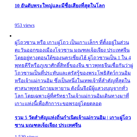
10 อันดับพระใหญ่และมีชื่อเสียงที่สุดในโลก
953 views
ผู่โถวซาน หรือ เกาะผู่โถว เป็นเกาะเล็กๆ ที่ตั้งอยู่ในส่วน
ตะวันออกของเมืองโจวซาน มณฑลเจ้อเจียง ประเทศจีน
โดยอยู่ทางตอนใต้ของนครเซี่ยงไฮ้ ผู่โถวซานเป็น 1 ใน 4
พุทธคีรีหรือภูเขาศักดิ์สิทธิ์ของจีน ชาวพุทธจีนเชื่อกันว่าผู่
โถวซานเป็นที่ประทับและตรัสรู้ของพระโพธิสัตว์กวนอิม
หรือเจ้าแม่กวนอิม ซึ่งเป็นหนึ่งในเทพเจ้าที่สำคัญที่สุดใน
ศาสนาพุทธนิกายมหายาน ดังนั้นจึงมีผู้แสวงบุญจากทั่ว
โลก โดยเฉพาะผู้ที่ศรัทธาในเจ้าแม่กวนอิมเดินทางมาที่
เกาะแห่งนี้เพื่อสักการะขอพรอยู่โดยตลอด
รวม 5 วัดสำคัญแห่งถิ่นกำเนิดเจ้าแม่กวนอิม | เกาะผู่โถว
ซาน มณฑลเจ้อเจียง ประเทศจีน
1,539 views