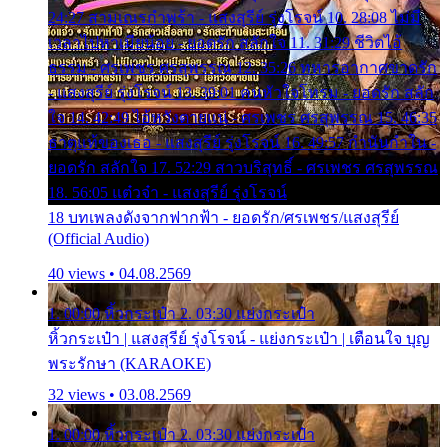
24:27 สามเณรกำพร้า - แสงสุรีย์ รุ่งโรจน์ 10. 28:08 ไม่มี
เวลาไปหาเมียน้อย - ยอดรัก สลักใจ 11. 31:29 ชีวิตไอ้
ธรรม - ศรเพชร ศรสุพรรณ 12. 35:26 ทหารอากาศขาดรัก
- แสงสุรีย์ รุ่งโรจน์ 13. 39:01 คนหัวใจโทรม - ยอดรัก สลัก
ใจ 14. 42:49 ไอ้หวังตายแน่ - ศรเพชร ศรสุพรรณ 15. 46:35
ธาตุแท้ของเธอ - แสงสุรีย์ รุ่งโรจน์ 16. 49:57 กำนันกำใน -
ยอดรัก สลักใจ 17. 52:29 สาวบริสุทธิ์ - ศรเพชร ศรสุพรรณ
18. 56:05 แต๋วจ๋า - แสงสุรีย์ รุ่งโรจน์
18 บทเพลงดังจากฟากฟ้า - ยอดรัก/ศรเพชร/แสงสุรีย์
(Official Audio)
40 views • 04.08.2569
1. 00:00 หิ้วกระเป๋า 2. 03:30 แย่งกระเป๋า
หิ้วกระเป๋า | แสงสุรีย์ รุ่งโรจน์ - แย่งกระเป๋า | เตือนใจ บุญ
พระรักษา (KARAOKE)
32 views • 03.08.2569
1. 00:00 หิ้วกระเป๋า 2. 03:30 แย่งกระเป๋า