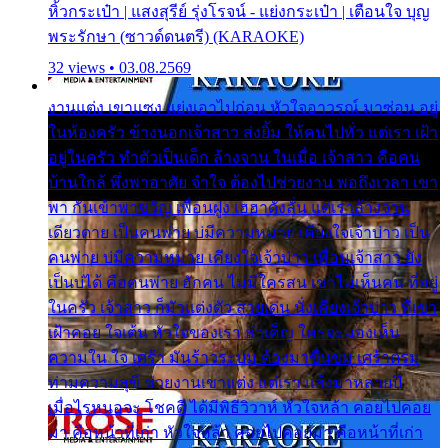
หิ้วกระเป๋า | แสงสุรีย์ รุ่งโรจน์ - แย่งกระเป๋า | เตือนใจ บุญ
พระรักษา (ซาวด์ดนตรี) (KARAOKE)
32 views • 03.08.2569
งานแต่ง เขาแซง แย่งเอาไปก่อน หัวใจอาวรณ์ มาซ่อน อยู่
ในห้องครัว ข้างนอกเจ้าสาว ส่งยิ้ม ให้คนไปทั่ว แต่เรา เฝ้า
อยู่ในครัว ทำตัวเป็นเด็ก ล้างจาน ในเมื่อ เจ้าสาว คือคน
บ้านใกล้ พึ่งพาอาศัย จำใจ ต้องไปช่วยงาน พอถึงเวลา เขา
พา กันเข้าพาขวัญ เพื่อนฝูง เฮฮาดังลั่น แต่เราล้างจาน
เดียวดาย เป็นคนพ่าย บ่มีความหมาย เคียงใจเจ้าบ่าว เป็น
คนพ่าย บ่มีความหมาย เคียงใจเจ้าบ่าว เพื่อนเจ้าสาว ยัง
เป็นบ่ได้ คือคนพ่าย ฮักคน ไม่มีใครสน เขาไม่เห็นคน ที่อยู่
ในครัว เจ้าสาว ก็มัวแต่งตัว สวยเด่น นั่งเคียงเจ้าบ่าว ที่เขา
เฝ้าคอย ใจเต้น หัวใจของเรา ลำเค็ญ ใครจะมองเห็น
ความใน ใจ เศร้า มันร้าวระบม ต้องมาขื่นขม เศร้าตรม
ท่ามความสุขี ช่วยงานเขาแต่ง แต่เรา แล้งมาหลายปี
เมื่อไรหนอจะ โชคดี ได้มีพิธีวิวาห์ หัวใจหล้า คอยไปคอย
มา คือหน้าที่เก่า หัวใจหล้า คอยไปคอยมา คือหน้าที่เก่า