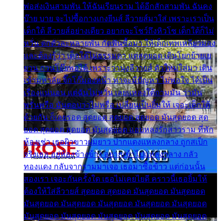
พ่อส่งเงินสามพัน ให้ฉันเรียนราม ได้อีกสักสามพัน ฉันคง
บ๊าย บาย จะไปซื้อกางเกงยีนส์ ลีวายส์มาใส่ เพราะเราเป็น
เด็กใต้ ลีวายส์อย่างเดียว อยากจะโชว์ถึงหิวโซ เด็กใต้ก็ไม่
หวั่น ตกตัวละหลายพัน กัดฟันซื้อมา ให้เด็กเทพเหลียวมอง
และต้องรู้ว่า เด็กใต้ไม่ธรรมดา แต่สุดยอด เดินโยกย้ายเย
ยวน กวนโอ๊ยพอได้ เพราะว่านุ่งลีวายส์ ตัวใหม่ใส่มา เดิน
เข้ามหาลัย จิ๊กโก๊มองหน้า ท่าจะมีปัญหา ไม่พอใจ ได้เป็น
เรื่องแน่นอน แต่ฉันไม่หวั่น เลยแหลงใต้ถามมัน ว่ามัน
พรั่นพรือ มันตอบว่าไม่พรื่อ เปลี่ยนเป็นยิ้มให้ เจอะเด็กใต้
ด้วยกัน ก็เลยรอด สุดยอด สุดยอด สุดยอด มันสุดยอด สุด
ยอด สุดยอด สุดยอด มันสุดยอด แอบหลงรักสาวราม ที่พัก
ห้องเช่า เธอผิวขาวผมยาว ปากแดงแหลงกลาง ถูกสเป็ก
จริงเธอ อยู่ห้องข้างข้าง อยากเข้าไปแหลงกลาง กลัว
ทองแดง กลับจากรามมาเจอ เธอมาซื้อข้าว แต่ก่อนนั้น
สองเรา เจอะกันครั้งใด เธอไม่เคยไยดี คราวนี้เธอยิ้มให้
ต้องให้ใส่ลีวายส์ สุดยอด สุดยอด มันสุดยอด มันสุดยอด
มันสุดยอด มันสุดยอด มันสุดยอด มันสุดยอด มันสุดยอด
มันสุดยอด มันสุดยอด มันสุดยอด มันสุดยอด มันสุดยอด