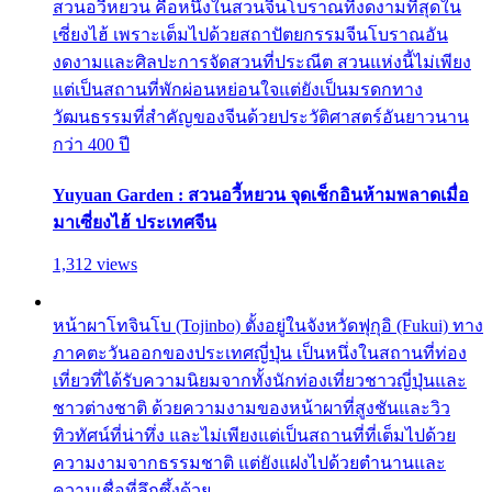
สวนอวี้หยวน คือหนึ่งในสวนจีนโบราณที่งดงามที่สุดใน
เซี่ยงไฮ้ เพราะเต็มไปด้วยสถาปัตยกรรมจีนโบราณอัน
งดงามและศิลปะการจัดสวนที่ประณีต สวนแห่งนี้ไม่เพียง
แต่เป็นสถานที่พักผ่อนหย่อนใจแต่ยังเป็นมรดกทาง
วัฒนธรรมที่สำคัญของจีนด้วยประวัติศาสตร์อันยาวนาน
กว่า 400 ปี
Yuyuan Garden : สวนอวี้หยวน จุดเช็กอินห้ามพลาดเมื่อ
มาเซี่ยงไฮ้ ประเทศจีน
1,312 views
หน้าผาโทจินโบ (Tojinbo) ตั้งอยู่ในจังหวัดฟุกุอิ (Fukui) ทาง
ภาคตะวันออกของประเทศญี่ปุ่น เป็นหนึ่งในสถานที่ท่อง
เที่ยวที่ได้รับความนิยมจากทั้งนักท่องเที่ยวชาวญี่ปุ่นและ
ชาวต่างชาติ ด้วยความงามของหน้าผาที่สูงชันและวิว
ทิวทัศน์ที่น่าทึ่ง และไม่เพียงแต่เป็นสถานที่ที่เต็มไปด้วย
ความงามจากธรรมชาติ แต่ยังแฝงไปด้วยตำนานและ
ความเชื่อที่ลึกซึ้งด้วย