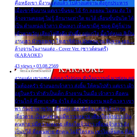
คือหยังเขา มีงานแต่งแล้ว ไปล้างแต่จาน ดั่งถูกประหาร
เมื่อเขาชื่นบาน แต่เราขื่นขม โอ้ รัก ลอยลม ไม่สม ดัง ใจ
ล้างจานคอยคู่ ไม่รู้ อีกนานเท่าใด จะได้ เลื่อนขั้นบันได ได้
เป็น ตำแหน่งเจ้าสาว มันเหงา เห็นเขามีคู่ ซมดู มีคู่ก็ม่วน
เข้าพาขวัญ เสียงโห่ตึงตึง มันซึ้ง อยู่แก่ใจ มื้อใด๋หนอ สิเป็น
งานเฮา มัวซอยเขา ใจเฮาซิด้าน มันทรมาน จับจาน เอย…
ล้างจานในงานแต่ง - Cover Ver. (ซาวด์ดนตรี)
(KARAOKE)
43 views • 03.08.2569
งานแต่ง เขาแซง แย่งเอาไปก่อน หัวใจอาวรณ์ มาซ่อน อยู่
ในห้องครัว ข้างนอกเจ้าสาว ส่งยิ้ม ให้คนไปทั่ว แต่เรา เฝ้า
อยู่ในครัว ทำตัวเป็นเด็ก ล้างจาน ในเมื่อ เจ้าสาว คือคน
บ้านใกล้ พึ่งพาอาศัย จำใจ ต้องไปช่วยงาน พอถึงเวลา เขา
พา กันเข้าพาขวัญ เพื่อนฝูง เฮฮาดังลั่น แต่เราล้างจาน
เดียวดาย เป็นคนพ่าย บ่มีความหมาย เคียงใจเจ้าบ่าว เป็น
คนพ่าย บ่มีความหมาย เคียงใจเจ้าบ่าว เพื่อนเจ้าสาว ยัง
เป็นบ่ได้ คือคนพ่าย ฮักคน ไม่มีใครสน เขาไม่เห็นคน ที่อยู่