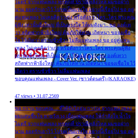
ไมตรี จากแฟนเพลง ทุกทุกที่ ปราณีหลั่งไหล ผมขอฝาก
นาม ยอดรักเอาไว้ โปรดเป็นแรงใจ อย่างนี้เรื่อยไป ขอ อยู่
คู่แฟนเพลง ไม่เคยคิดว่าเก่ง หรือดังกว่าใคร..ใคร พระคุณ
ผู้ฟัง เท่านั้นยิ่งใหญ่ ที่เป็นแรงใจ ให้ผมดังมา.. ขอ องค์เท
วา สถิตฟากฟ้ายิ่งใหญ่ คุ้มภัยให้ท่าน เถิดหนา ขอจงเชื่อ
ใจ ไว้เถิดว่า ตราบชั่วชีวา ไม่ลืมแฟนเพลง ขอ อยู่คู่แฟน
เพลง ไม่เคยคิดว่าเก่ง หรือดังกว่าใคร..ใคร พระคุณผู้ฟัง
เท่านั้นยิ่งใหญ่ ที่เป็นแรงใจ ให้ผมดังมา.. ขอ องค์เทวา
สถิตฟากฟ้ายิ่งใหญ่ คุ้มภัยให้ท่าน เถิดหนา ขอจงเชื่อใจ ไว้
เถิดว่า ตราบชั่วชีวา ไม่ลืมแฟนเพลง
ขอบคุณแฟนเพลง - Cover Ver. (ซาวด์ดนตรี) (KARAOKE)
47 views • 31.07.2569
ขอ กราบ ขอบคุณ.... ที่ได้รับไออุ่น การุณ จากแฟน เพลง
ผมแสนชื่นใจ หายวังเวง เมื่อแฟนเพลง ให้กำลังใจ น้ำใจ
ไมตรี จากแฟนเพลง ทุกทุกที่ ปราณีหลั่งไหล ผมขอฝาก
นาม ยอดรักเอาไว้ โปรดเป็นแรงใจ อย่างนี้เรื่อยไป ขอ อยู่