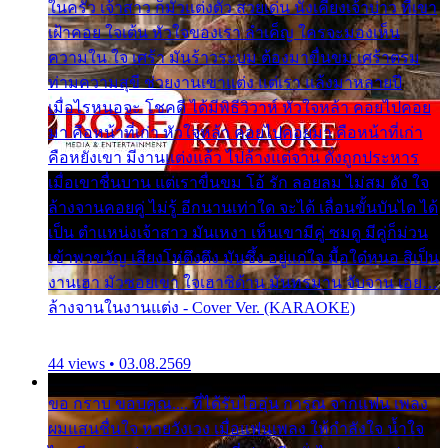
ในครัว เจ้าสาว ก็มัวแต่งตัว สวยเด่น นั่งเคียงเจ้าบ่าว ที่เขา
เฝ้าคอย ใจเต้น หัวใจของเรา ลำเค็ญ ใครจะมองเห็น
ความใน ใจ เศร้า มันร้าวระบม ต้องมาขื่นขม เศร้าตรม
ท่ามความสุขี ช่วยงานเขาแต่ง แต่เรา แล้งมาหลายปี
เมื่อไรหนอจะ โชคดี ได้มีพิธีวิวาห์ หัวใจหล้า คอยไปคอย
มา คือหน้าที่เก่า หัวใจหล้า คอยไปคอยมา คือหน้าที่เก่า
คือหยังเขา มีงานแต่งแล้ว ไปล้างแต่จาน ดั่งถูกประหาร
เมื่อเขาชื่นบาน แต่เราขื่นขม โอ้ รัก ลอยลม ไม่สม ดัง ใจ
ล้างจานคอยคู่ ไม่รู้ อีกนานเท่าใด จะได้ เลื่อนขั้นบันได ได้
เป็น ตำแหน่งเจ้าสาว มันเหงา เห็นเขามีคู่ ซมดู มีคู่ก็ม่วน
เข้าพาขวัญ เสียงโห่ตึงตึง มันซึ้ง อยู่แก่ใจ มื้อใด๋หนอ สิเป็น
งานเฮา มัวซอยเขา ใจเฮาซิด้าน มันทรมาน จับจาน เอย…
ล้างจานในงานแต่ง - Cover Ver. (KARAOKE)
44 views • 03.08.2569
ขอ กราบ ขอบคุณ.... ที่ได้รับไออุ่น การุณ จากแฟน เพลง
ผมแสนชื่นใจ หายวังเวง เมื่อแฟนเพลง ให้กำลังใจ น้ำใจ