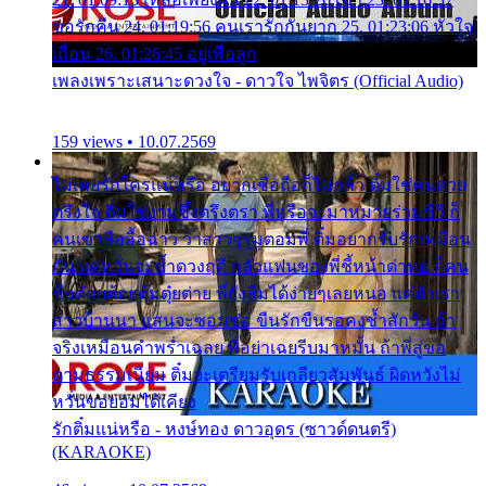
ขอรักคืน 24. 01:19:56 คนเรารักกันยาก 25. 01:23:06 หัวใจ
เถื่อน 26. 01:26:45 อยู่เพื่อลูก
เพลงเพราะเสนาะดวงใจ - ดาวใจ ไพจิตร (Official Audio)
159 views • 10.07.2569
ไม่เคยรักใครแน่หรือ อยากเชื่อถือก็ไม่กล้า ติ๋มใช่คนสวย
ตรึงใจ ติ๋มใช่งามซึ้งตรึงตรา พี่หรือจะมาหมายร่วมชีวี ก็
คนเขาลืออื้อฉาว ว่าสาวๆรุมตอมพี่ ติ๋มอยากรับรักเหมือน
กัน แต่หวั่นจะช้ำดวงฤดี กลัวแฟนของพี่ชี้หน้าด่าทอ ก็คน
ชื่อต๋อยต้อยตุ้มตุ๋ยต่าย พี่ยังลืมได้ง่ายๆเลยหนอ แค่ตัวเรา
สาวบ้านนา แสนจะซอมซ่อ ขืนรักขืนรอคงช้ำสักวัน ถ้า
จริงเหมือนคำพร่ำเฉลย พี่อย่าเฉยรีบมาหมั้น ถ้าพี่สู่ขอ
ตามธรรมเนียม ติ๋มจะเตรียมรับเกลียวสัมพันธ์ ผิดหวังไม่
หวั่นขอยอมได้เคียง
รักติ๋มแน่หรือ - หงษ์ทอง ดาวอุดร (ซาวด์ดนตรี)
(KARAOKE)