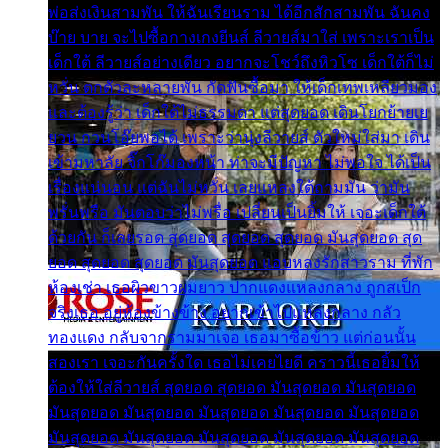
พ่อส่งเงินสามพัน ให้ฉันเรียนราม ได้อีกสักสามพัน ฉันคง
บ๊าย บาย จะไปซื้อกางเกงยีนส์ ลีวายส์มาใส่ เพราะเราเป็น
เด็กใต้ ลีวายส์อย่างเดียว อยากจะโชว์ถึงหิวโซ เด็กใต้ก็ไม่
หวั่น ตกตัวละหลายพัน กัดฟันซื้อมา ให้เด็กเทพเหลียวมอง
และต้องรู้ว่า เด็กใต้ไม่ธรรมดา แต่สุดยอด เดินโยกย้ายเย
ยวน กวนโอ๊ยพอได้ เพราะว่านุ่งลีวายส์ ตัวใหม่ใส่มา เดิน
เข้ามหาลัย จิ๊กโก๊มองหน้า ท่าจะมีปัญหา ไม่พอใจ ได้เป็น
เรื่องแน่นอน แต่ฉันไม่หวั่น เลยแหลงใต้ถามมัน ว่ามัน
พรั่นพรือ มันตอบว่าไม่พรื่อ เปลี่ยนเป็นยิ้มให้ เจอะเด็กใต้
ด้วยกัน ก็เลยรอด สุดยอด สุดยอด สุดยอด มันสุดยอด สุด
ยอด สุดยอด สุดยอด มันสุดยอด แอบหลงรักสาวราม ที่พัก
ห้องเช่า เธอผิวขาวผมยาว ปากแดงแหลงกลาง ถูกสเป็ก
จริงเธอ อยู่ห้องข้างข้าง อยากเข้าไปแหลงกลาง กลัว
ทองแดง กลับจากรามมาเจอ เธอมาซื้อข้าว แต่ก่อนนั้น
สองเรา เจอะกันครั้งใด เธอไม่เคยไยดี คราวนี้เธอยิ้มให้
ต้องให้ใส่ลีวายส์ สุดยอด สุดยอด มันสุดยอด มันสุดยอด
มันสุดยอด มันสุดยอด มันสุดยอด มันสุดยอด มันสุดยอด
มันสุดยอด มันสุดยอด มันสุดยอด มันสุดยอด มันสุดยอด