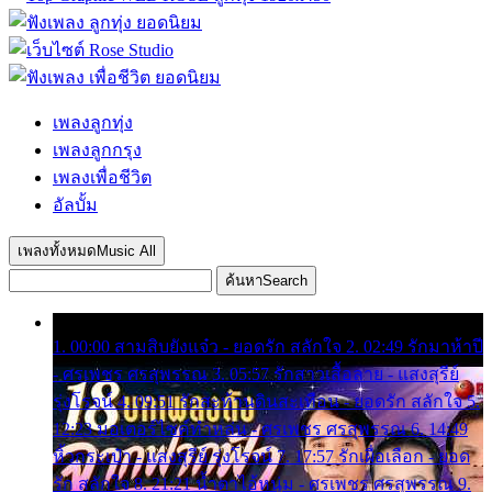
เพลงลูกทุ่ง
เพลงลูกกรุง
เพลงเพื่อชีวิต
อัลบั้ม
เพลงทั้งหมด
Music All
ค้นหา
Search
1. 00:00 สามสิบยังแจ๋ว - ยอดรัก สลักใจ 2. 02:49 รักมาห้าปี
- ศรเพชร ศรสุพรรณ 3. 05:57 รักสาวเสื้อลาย - แสงสุรีย์
รุ่งโรจน์ 4. 09:51 รักสะท้านดินสะเทือน - ยอดรัก สลักใจ 5.
12:23 มอเตอร์ไซค์ทำหล่น - ศรเพชร ศรสุพรรณ 6. 14:49
หิ้วกระเป๋า - แสงสุรีย์ รุ่งโรจน์ 7. 17:57 รักเผื่อเลือก - ยอด
รัก สลักใจ 8. 21:21 น้ำตาไอ้หนุ่ม - ศรเพชร ศรสุพรรณ 9.