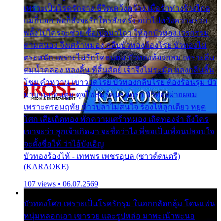
เพราะเป็นโรครักจาง ชีวิตเคว้งคว้าง เมื่อรักห่างร้างไกล
แม่ก็บอก พ่อก็สั่งจะรักใครสักครั้ง อย่าไปหวังความรวย
พลั้งไปใครจะช่วย ซื้อเปลมาไกว ให้ลูกบัวทอง เวรกรรม
ตามสนอง จึงเศร้าหมอง กลีบบัวทองต้องโรย บัวทองไม่
ตระหนัก เพราะไม่รักโคลนตม บัวทองท้องกลม เพราะลืม
ตมน้ำคลอง หลงลิ้น ที่สิ้นสัตย์ เจ้าจึงไม่ระมัด หลงกลิ่นลิ้น
โชย คำหวาน เขาวาดโรย บัวทองกลีบโรย ต้องร้อนรุม บัว
มาบานก่อนตูม ดุจไฟสุมร้อนรุมอุรา บัวทองผ่ายผอม
เพราะตรอมฤทัย ข้าวปลาไม่สนใจ ร้องไห้ลูกเดียว หยุด
โศก เสียเถิดทอง พักความเศร้าหมอง เถิดทองจ๋า ถึงใคร
เขาจะว่า ลูกเจ้าเกิดมา จะชื่อว่าไง พี่ขอเป็นเพื่อนปลอบใจ
จะตั้งชื่อให้ ว่าไอ้บังเอิญ
บัวทองร้องไห้ - เทพพร เพชรอุบล (ซาวด์ดนตรี)
(KARAOKE)
107 views • 06.07.2569
บัวทองโศก เพราะเป็นโรครักรุม ในอกกลัดกลุ้ม โดนแฟน
หนุ่มหลอกเอา เขารวย และรูปหล่อ มาพะเน้าพะนอ