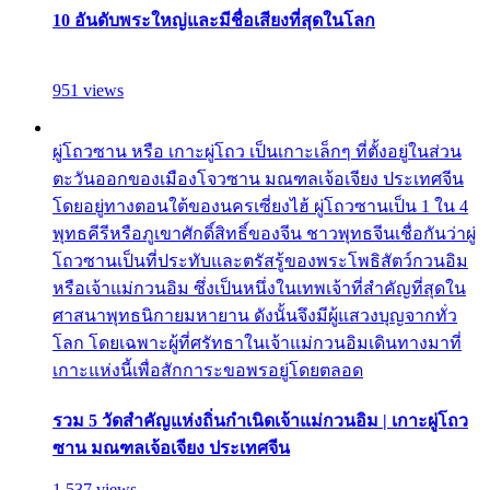
10 อันดับพระใหญ่และมีชื่อเสียงที่สุดในโลก
951 views
ผู่โถวซาน หรือ เกาะผู่โถว เป็นเกาะเล็กๆ ที่ตั้งอยู่ในส่วน
ตะวันออกของเมืองโจวซาน มณฑลเจ้อเจียง ประเทศจีน
โดยอยู่ทางตอนใต้ของนครเซี่ยงไฮ้ ผู่โถวซานเป็น 1 ใน 4
พุทธคีรีหรือภูเขาศักดิ์สิทธิ์ของจีน ชาวพุทธจีนเชื่อกันว่าผู่
โถวซานเป็นที่ประทับและตรัสรู้ของพระโพธิสัตว์กวนอิม
หรือเจ้าแม่กวนอิม ซึ่งเป็นหนึ่งในเทพเจ้าที่สำคัญที่สุดใน
ศาสนาพุทธนิกายมหายาน ดังนั้นจึงมีผู้แสวงบุญจากทั่ว
โลก โดยเฉพาะผู้ที่ศรัทธาในเจ้าแม่กวนอิมเดินทางมาที่
เกาะแห่งนี้เพื่อสักการะขอพรอยู่โดยตลอด
รวม 5 วัดสำคัญแห่งถิ่นกำเนิดเจ้าแม่กวนอิม | เกาะผู่โถว
ซาน มณฑลเจ้อเจียง ประเทศจีน
1,537 views