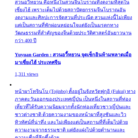
สวนอวี้หยวน คือหนึ่งในสวนจีนโบราณที่งดงามที่สุดใน
เซี่ยงไฮ้ เพราะเต็มไปด้วยสถาปัตยกรรมจีนโบราณอัน
งดงามและศิลปะการจัดสวนที่ประณีต สวนแห่งนี้ไม่เพียง
แต่เป็นสถานที่พักผ่อนหย่อนใจแต่ยังเป็นมรดกทาง
วัฒนธรรมที่สำคัญของจีนด้วยประวัติศาสตร์อันยาวนาน
กว่า 400 ปี
Yuyuan Garden : สวนอวี้หยวน จุดเช็กอินห้ามพลาดเมื่อ
มาเซี่ยงไฮ้ ประเทศจีน
1,311 views
หน้าผาโทจินโบ (Tojinbo) ตั้งอยู่ในจังหวัดฟุกุอิ (Fukui) ทาง
ภาคตะวันออกของประเทศญี่ปุ่น เป็นหนึ่งในสถานที่ท่อง
เที่ยวที่ได้รับความนิยมจากทั้งนักท่องเที่ยวชาวญี่ปุ่นและ
ชาวต่างชาติ ด้วยความงามของหน้าผาที่สูงชันและวิว
ทิวทัศน์ที่น่าทึ่ง และไม่เพียงแต่เป็นสถานที่ที่เต็มไปด้วย
ความงามจากธรรมชาติ แต่ยังแฝงไปด้วยตำนานและ
ความเชื่อที่ลึกซึ้งด้วย