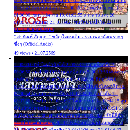
00:45:25 รอหน่อยน้องติ๋ม 15. 00:48:56 เรือล่มในหนอง 16.
00:51:43 บัตรเชิญสีเลือด 17. 00:56:07 อดีตรักโรงทอ 18.
01:00:00 เขมรไล่ควาย 19. 01:02:55 สาวสวนแตง 20.
01:05:51 แอบมอง 21. 01:09:27 พบรักปากน้ำโพ 22.
01:13:06 สายัณห์เมา
" สายัณห์ สัญญา " ขวัญใจคนเดิม - รวมเพลงดังเพราะๆ
ซึ้งๆ (Official Audio)
49 views • 21.07.2569
1. 00:00:00 ทำไมทำฉันได้ 2. 00:03:20 นางฟ้าสลัม 3.
00:06:50 คน 4. 00:10:36 บุญเหลือเกิน 5. 00:13:58 ฝนหยาด
สุดท้าย 6. 00:17:30 ยาใจยาจก 7. 00:20:30 คิดดูให้ดี 8.
00:24:21 ลบรอยแผลรัก 9. 00:27:35 เหมือนใจโดนกรีด 10.
00:30:54 ขบวนการเปาเปียว 11. 00:34:05 คำรำพัน 12.
00:37:20 ปาหนัน 13. 00:40:37 ใจเจ้ากรรม 14. 00:44:15 จูบ
ฉันแล้วจงตายเสีย 15. 00:47:24 ขอสูมาเต๊อะ 16. 00:51:11
คนใจมาร 17. 00:54:50 คืนทรมาน 18. 00:58:25 รักนี้สีดำ
19. 01:01:44 ส่วนเกิน 20. 01:05:42 หยาดน้ำฝนหยดน้ำตา
21. 01:09:13 เหลือเพียงฝัน 22. 01:13:26 เขา 23. 01:16:37