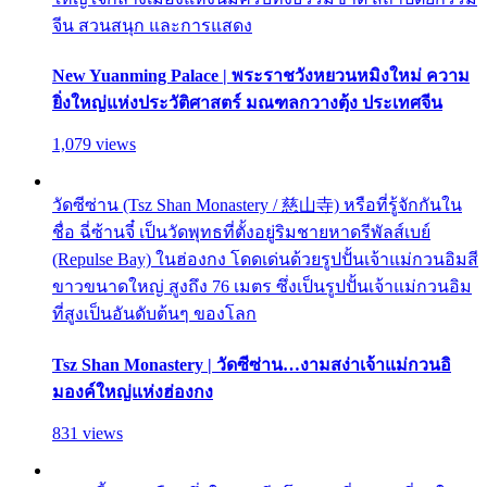
จีน สวนสนุก และการแสดง
New Yuanming Palace | พระราชวังหยวนหมิงใหม่ ความ
ยิ่งใหญ่แห่งประวัติศาสตร์ มณฑลกวางตุ้ง ประเทศจีน
1,079 views
วัดซีซ่าน (Tsz Shan Monastery / 慈山寺) หรือที่รู้จักกันใน
ชื่อ ฉี่ซ้านจี๋ เป็นวัดพุทธที่ตั้งอยู่ริมชายหาดรีพัลส์เบย์
(Repulse Bay) ในฮ่องกง โดดเด่นด้วยรูปปั้นเจ้าแม่กวนอิมสี
ขาวขนาดใหญ่ สูงถึง 76 เมตร ซึ่งเป็นรูปปั้นเจ้าแม่กวนอิม
ที่สูงเป็นอันดับต้นๆ ของโลก
Tsz Shan Monastery | วัดซีซ่าน…งามสง่าเจ้าแม่กวนอิ
มองค์ใหญ่แห่งฮ่องกง
831 views