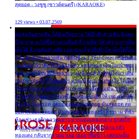
สุดยอด - วงซูซู (ซาวด์ดนตรี) (KARAOKE)
129 views • 03.07.2569
พ่อส่งเงินสามพัน ให้ฉันเรียนราม ได้อีกสักสามพัน ฉันคง
บ๊าย บาย จะไปซื้อกางเกงยีนส์ ลีวายส์มาใส่ เพราะเราเป็น
เด็กใต้ ลีวายส์อย่างเดียว อยากจะโชว์ถึงหิวโซ เด็กใต้ก็ไม่
หวั่น ตกตัวละหลายพัน กัดฟันซื้อมา ให้เด็กเทพเหลียวมอง
และต้องรู้ว่า เด็กใต้ไม่ธรรมดา แต่สุดยอด เดินโยกย้ายเย
ยวน กวนโอ๊ยพอได้ เพราะว่านุ่งลีวายส์ ตัวใหม่ใส่มา เดิน
เข้ามหาลัย จิ๊กโก๊มองหน้า ท่าจะมีปัญหา ไม่พอใจ ได้เป็น
เรื่องแน่นอน แต่ฉันไม่หวั่น เลยแหลงใต้ถามมัน ว่ามัน
พรั่นพรือ มันตอบว่าไม่พรื่อ เปลี่ยนเป็นยิ้มให้ เจอะเด็กใต้
ด้วยกัน ก็เลยรอด สุดยอด สุดยอด สุดยอด มันสุดยอด สุด
ยอด สุดยอด สุดยอด มันสุดยอด แอบหลงรักสาวราม ที่พัก
ห้องเช่า เธอผิวขาวผมยาว ปากแดงแหลงกลาง ถูกสเป็ก
จริงเธอ อยู่ห้องข้างข้าง อยากเข้าไปแหลงกลาง กลัว
ทองแดง กลับจากรามมาเจอ เธอมาซื้อข้าว แต่ก่อนนั้น