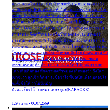
ออเซาะจนใจเบา สงสาร บัวทองเศร้า น้ำตาคลอเบ้า เฝ้า
อาลัย หนุ่มรูปหล่อหนีไกล หัวใจบัวทองระรวย บัวทองโศก
เพราะเป็นโรครักจาง ชีวิตเคว้งคว้าง เมื่อรักห่างร้างไกล
แม่ก็บอก พ่อก็สั่งจะรักใครสักครั้ง อย่าไปหวังความรวย
พลั้งไปใครจะช่วย ซื้อเปลมาไกว ให้ลูกบัวทอง เวรกรรม
ตามสนอง จึงเศร้าหมอง กลีบบัวทองต้องโรย บัวทองไม่
ตระหนัก เพราะไม่รักโคลนตม บัวทองท้องกลม เพราะลืม
ตมน้ำคลอง หลงลิ้น ที่สิ้นสัตย์ เจ้าจึงไม่ระมัด หลงกลิ่นลิ้น
โชย คำหวาน เขาวาดโรย บัวทองกลีบโรย ต้องร้อนรุม บัว
มาบานก่อนตูม ดุจไฟสุมร้อนรุมอุรา บัวทองผ่ายผอม
เพราะตรอมฤทัย ข้าวปลาไม่สนใจ ร้องไห้ลูกเดียว หยุด
โศก เสียเถิดทอง พักความเศร้าหมอง เถิดทองจ๋า ถึงใคร
เขาจะว่า ลูกเจ้าเกิดมา จะชื่อว่าไง พี่ขอเป็นเพื่อนปลอบใจ
จะตั้งชื่อให้ ว่าไอ้บังเอิญ
บัวทองร้องไห้ - เทพพร เพชรอุบล(KARAOKE)
129 views • 06.07.2569