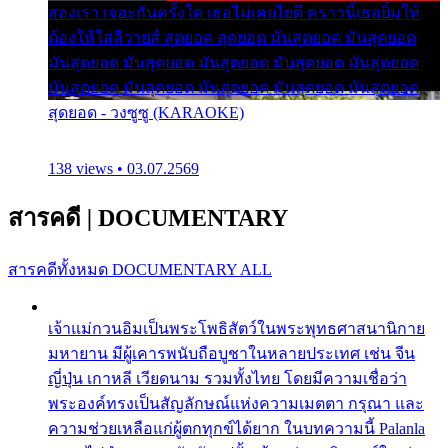
สองเรา เจอะกันครั้งใด เธอไม่เคยไยดี คราวนี้เธอยิ้มให้
ต้องให้ใส่ลีวายส์ สุดยอด สุดยอด มันสุดยอด มันสุดยอด
มันสุดยอด มันสุดยอด มันสุดยอด มันสุดยอด มันสุดยอด
มันสุดยอด มันสุดยอด มันสุดยอด มันสุดยอด มันสุดยอด
สุดยอด - วงซูซู (KARAOKE)
138 views • 03.07.2569
สารคดี
|
DOCUMENTARY
สารคดีทั้งหมด
DOCUMENTARY ALL
เจ้าแม่กวนอิมเป็นพระโพธิสัตว์ในพระพุทธศาสนานิกาย
มหายาน มีผู้เคารพนับถือบูชาในหลายประเทศ เช่น จีน
ญี่ปุ่น เกาหลี เวียดนาม รวมทั้งไทย โดยมีความเชื่อว่า
พระองค์ทรงเป็นสัญลักษณ์แห่งความเมตตา กรุณา และ
ความช่วยเหลือแก่ผู้ตกทุกข์ได้ยาก ในบทความนี้ Palanla