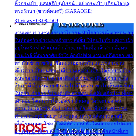
หิ้วกระเป๋า | แสงสุรีย์ รุ่งโรจน์ - แย่งกระเป๋า | เตือนใจ บุญ
พระรักษา (ซาวด์ดนตรี) (KARAOKE)
31 views • 03.08.2569
งานแต่ง เขาแซง แย่งเอาไปก่อน หัวใจอาวรณ์ มาซ่อน อยู่
ในห้องครัว ข้างนอกเจ้าสาว ส่งยิ้ม ให้คนไปทั่ว แต่เรา เฝ้า
อยู่ในครัว ทำตัวเป็นเด็ก ล้างจาน ในเมื่อ เจ้าสาว คือคน
บ้านใกล้ พึ่งพาอาศัย จำใจ ต้องไปช่วยงาน พอถึงเวลา เขา
พา กันเข้าพาขวัญ เพื่อนฝูง เฮฮาดังลั่น แต่เราล้างจาน
เดียวดาย เป็นคนพ่าย บ่มีความหมาย เคียงใจเจ้าบ่าว เป็น
คนพ่าย บ่มีความหมาย เคียงใจเจ้าบ่าว เพื่อนเจ้าสาว ยัง
เป็นบ่ได้ คือคนพ่าย ฮักคน ไม่มีใครสน เขาไม่เห็นคน ที่อยู่
ในครัว เจ้าสาว ก็มัวแต่งตัว สวยเด่น นั่งเคียงเจ้าบ่าว ที่เขา
เฝ้าคอย ใจเต้น หัวใจของเรา ลำเค็ญ ใครจะมองเห็น
ความใน ใจ เศร้า มันร้าวระบม ต้องมาขื่นขม เศร้าตรม
ท่ามความสุขี ช่วยงานเขาแต่ง แต่เรา แล้งมาหลายปี
เมื่อไรหนอจะ โชคดี ได้มีพิธีวิวาห์ หัวใจหล้า คอยไปคอย
มา คือหน้าที่เก่า หัวใจหล้า คอยไปคอยมา คือหน้าที่เก่า