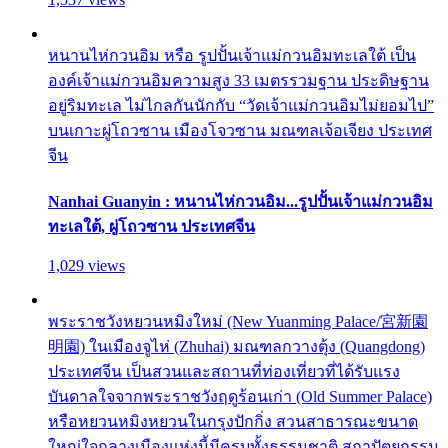
หนานไห่กวนอิม หรือ รูปปั้นเจ้าแม่กวนอิมทะเลใต้ เป็น
องค์เจ้าแม่กวนอิมความสูง 33 เมตรรวมฐาน ประดิษฐาน
อยู่ริมทะเล ไม่ไกลกันนักกับ “วัดเจ้าแม่กวนอิมไม่ยอมไป”
บนเกาะผู่โถวซาน เมืองโจวซาน มณฑลเจ้อเจียง ประเทศ
จีน
Nanhai Guanyin : หนานไห่กวนอิม...รูปปั้นเจ้าแม่กวนอิม
ทะเลใต้, ผู่โถวซาน ประเทศจีน
1,029 views
พระราชวังหยวนหมิงใหม่ (New Yuanming Palace/宮新園
明園) ในเมืองจูไห่ (Zhuhai) มณฑลกวางตุ้ง (Quangdong)
ประเทศจีน เป็นสวนและสถานที่ท่องเที่ยวที่ได้รับแรง
บันดาลใจจากพระราชวังฤดูร้อนเก่า (Old Summer Palace)
หรือหยวนหมิงหยวนในกรุงปักกิ่ง สวนสาธารณะขนาด
ใหญ่ใจกลางเมืองแห่งนี้มีครบทั้งธรรมชาติ สถาปัตยกรรม