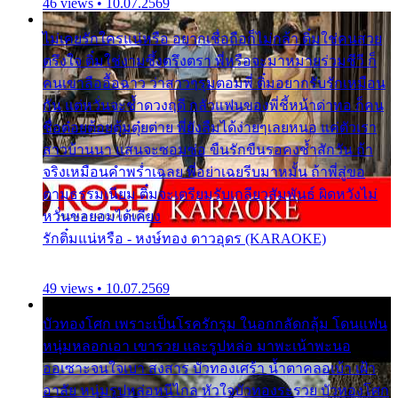
46 views • 10.07.2569
ไม่เคยรักใครแน่หรือ อยากเชื่อถือก็ไม่กล้า ติ๋มใช่คนสวย
ตรึงใจ ติ๋มใช่งามซึ้งตรึงตรา พี่หรือจะมาหมายร่วมชีวี ก็
คนเขาลืออื้อฉาว ว่าสาวๆรุมตอมพี่ ติ๋มอยากรับรักเหมือน
กัน แต่หวั่นจะช้ำดวงฤดี กลัวแฟนของพี่ชี้หน้าด่าทอ ก็คน
ชื่อต๋อยต้อยตุ้มตุ๋ยต่าย พี่ยังลืมได้ง่ายๆเลยหนอ แค่ตัวเรา
สาวบ้านนา แสนจะซอมซ่อ ขืนรักขืนรอคงช้ำสักวัน ถ้า
จริงเหมือนคำพร่ำเฉลย พี่อย่าเฉยรีบมาหมั้น ถ้าพี่สู่ขอ
ตามธรรมเนียม ติ๋มจะเตรียมรับเกลียวสัมพันธ์ ผิดหวังไม่
หวั่นขอยอมได้เคียง
รักติ๋มแน่หรือ - หงษ์ทอง ดาวอุดร (KARAOKE)
49 views • 10.07.2569
บัวทองโศก เพราะเป็นโรครักรุม ในอกกลัดกลุ้ม โดนแฟน
หนุ่มหลอกเอา เขารวย และรูปหล่อ มาพะเน้าพะนอ
ออเซาะจนใจเบา สงสาร บัวทองเศร้า น้ำตาคลอเบ้า เฝ้า
อาลัย หนุ่มรูปหล่อหนีไกล หัวใจบัวทองระรวย บัวทองโศก