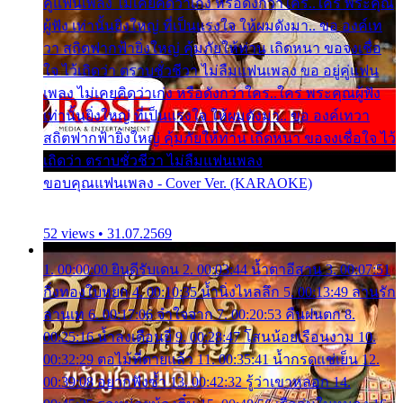
คู่แฟนเพลง ไม่เคยคิดว่าเก่ง หรือดังกว่าใคร..ใคร พระคุณ
ผู้ฟัง เท่านั้นยิ่งใหญ่ ที่เป็นแรงใจ ให้ผมดังมา.. ขอ องค์เท
วา สถิตฟากฟ้ายิ่งใหญ่ คุ้มภัยให้ท่าน เถิดหนา ขอจงเชื่อ
ใจ ไว้เถิดว่า ตราบชั่วชีวา ไม่ลืมแฟนเพลง ขอ อยู่คู่แฟน
เพลง ไม่เคยคิดว่าเก่ง หรือดังกว่าใคร..ใคร พระคุณผู้ฟัง
เท่านั้นยิ่งใหญ่ ที่เป็นแรงใจ ให้ผมดังมา.. ขอ องค์เทวา
สถิตฟากฟ้ายิ่งใหญ่ คุ้มภัยให้ท่าน เถิดหนา ขอจงเชื่อใจ ไว้
เถิดว่า ตราบชั่วชีวา ไม่ลืมแฟนเพลง
ขอบคุณแฟนเพลง - Cover Ver. (KARAOKE)
52 views • 31.07.2569
1. 00:00:00 ยินดีรับเดน 2. 00:03:44 น้ำตาอีสาน 3. 00:07:51
กิ่งทองใบหยก 4. 00:10:35 น้ำนิ่งไหลลึก 5. 00:13:49 ลานรัก
ลานเท 6. 00:17:06 จำใจจาก 7. 00:20:53 คืนฝนตก 8.
00:25:16 น้ำลงเดือนยี่ 9. 00:28:47 โสนน้อยเรือนงาม 10.
00:32:29 ตอไม้ที่ตายแล้ว 11. 00:35:41 น้ำกรดแช่เย็น 12.
00:39:08 อยากฟังซ้ำ 13. 00:42:32 รู้ว่าเขาหลอก 14.