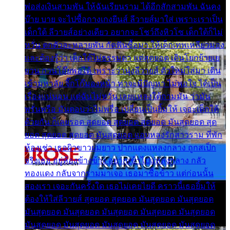
พ่อส่งเงินสามพัน ให้ฉันเรียนราม ได้อีกสักสามพัน ฉันคง
บ๊าย บาย จะไปซื้อกางเกงยีนส์ ลีวายส์มาใส่ เพราะเราเป็น
เด็กใต้ ลีวายส์อย่างเดียว อยากจะโชว์ถึงหิวโซ เด็กใต้ก็ไม่
หวั่น ตกตัวละหลายพัน กัดฟันซื้อมา ให้เด็กเทพเหลียวมอง
และต้องรู้ว่า เด็กใต้ไม่ธรรมดา แต่สุดยอด เดินโยกย้ายเย
ยวน กวนโอ๊ยพอได้ เพราะว่านุ่งลีวายส์ ตัวใหม่ใส่มา เดิน
เข้ามหาลัย จิ๊กโก๊มองหน้า ท่าจะมีปัญหา ไม่พอใจ ได้เป็น
เรื่องแน่นอน แต่ฉันไม่หวั่น เลยแหลงใต้ถามมัน ว่ามัน
พรั่นพรือ มันตอบว่าไม่พรื่อ เปลี่ยนเป็นยิ้มให้ เจอะเด็กใต้
ด้วยกัน ก็เลยรอด สุดยอด สุดยอด สุดยอด มันสุดยอด สุด
ยอด สุดยอด สุดยอด มันสุดยอด แอบหลงรักสาวราม ที่พัก
ห้องเช่า เธอผิวขาวผมยาว ปากแดงแหลงกลาง ถูกสเป็ก
จริงเธอ อยู่ห้องข้างข้าง อยากเข้าไปแหลงกลาง กลัว
ทองแดง กลับจากรามมาเจอ เธอมาซื้อข้าว แต่ก่อนนั้น
สองเรา เจอะกันครั้งใด เธอไม่เคยไยดี คราวนี้เธอยิ้มให้
ต้องให้ใส่ลีวายส์ สุดยอด สุดยอด มันสุดยอด มันสุดยอด
มันสุดยอด มันสุดยอด มันสุดยอด มันสุดยอด มันสุดยอด
มันสุดยอด มันสุดยอด มันสุดยอด มันสุดยอด มันสุดยอด