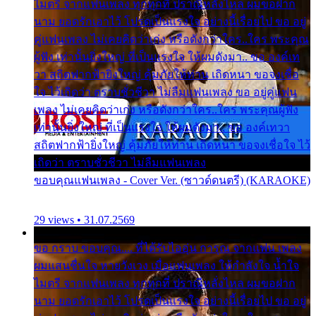
ไมตรี จากแฟนเพลง ทุกทุกที่ ปราณีหลั่งไหล ผมขอฝาก
นาม ยอดรักเอาไว้ โปรดเป็นแรงใจ อย่างนี้เรื่อยไป ขอ อยู่
คู่แฟนเพลง ไม่เคยคิดว่าเก่ง หรือดังกว่าใคร..ใคร พระคุณ
ผู้ฟัง เท่านั้นยิ่งใหญ่ ที่เป็นแรงใจ ให้ผมดังมา.. ขอ องค์เท
วา สถิตฟากฟ้ายิ่งใหญ่ คุ้มภัยให้ท่าน เถิดหนา ขอจงเชื่อ
ใจ ไว้เถิดว่า ตราบชั่วชีวา ไม่ลืมแฟนเพลง ขอ อยู่คู่แฟน
เพลง ไม่เคยคิดว่าเก่ง หรือดังกว่าใคร..ใคร พระคุณผู้ฟัง
เท่านั้นยิ่งใหญ่ ที่เป็นแรงใจ ให้ผมดังมา.. ขอ องค์เทวา
สถิตฟากฟ้ายิ่งใหญ่ คุ้มภัยให้ท่าน เถิดหนา ขอจงเชื่อใจ ไว้
เถิดว่า ตราบชั่วชีวา ไม่ลืมแฟนเพลง
ขอบคุณแฟนเพลง - Cover Ver. (ซาวด์ดนตรี) (KARAOKE)
29 views • 31.07.2569
ขอ กราบ ขอบคุณ.... ที่ได้รับไออุ่น การุณ จากแฟน เพลง
ผมแสนชื่นใจ หายวังเวง เมื่อแฟนเพลง ให้กำลังใจ น้ำใจ
ไมตรี จากแฟนเพลง ทุกทุกที่ ปราณีหลั่งไหล ผมขอฝาก
นาม ยอดรักเอาไว้ โปรดเป็นแรงใจ อย่างนี้เรื่อยไป ขอ อยู่