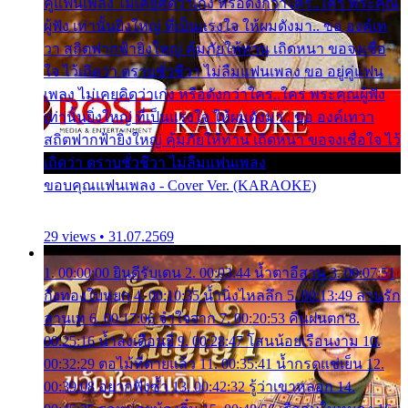
คู่แฟนเพลง ไม่เคยคิดว่าเก่ง หรือดังกว่าใคร..ใคร พระคุณ
ผู้ฟัง เท่านั้นยิ่งใหญ่ ที่เป็นแรงใจ ให้ผมดังมา.. ขอ องค์เท
วา สถิตฟากฟ้ายิ่งใหญ่ คุ้มภัยให้ท่าน เถิดหนา ขอจงเชื่อ
ใจ ไว้เถิดว่า ตราบชั่วชีวา ไม่ลืมแฟนเพลง ขอ อยู่คู่แฟน
เพลง ไม่เคยคิดว่าเก่ง หรือดังกว่าใคร..ใคร พระคุณผู้ฟัง
เท่านั้นยิ่งใหญ่ ที่เป็นแรงใจ ให้ผมดังมา.. ขอ องค์เทวา
สถิตฟากฟ้ายิ่งใหญ่ คุ้มภัยให้ท่าน เถิดหนา ขอจงเชื่อใจ ไว้
เถิดว่า ตราบชั่วชีวา ไม่ลืมแฟนเพลง
ขอบคุณแฟนเพลง - Cover Ver. (KARAOKE)
29 views • 31.07.2569
1. 00:00:00 ยินดีรับเดน 2. 00:03:44 น้ำตาอีสาน 3. 00:07:51
กิ่งทองใบหยก 4. 00:10:35 น้ำนิ่งไหลลึก 5. 00:13:49 ลานรัก
ลานเท 6. 00:17:06 จำใจจาก 7. 00:20:53 คืนฝนตก 8.
00:25:16 น้ำลงเดือนยี่ 9. 00:28:47 โสนน้อยเรือนงาม 10.
00:32:29 ตอไม้ที่ตายแล้ว 11. 00:35:41 น้ำกรดแช่เย็น 12.
00:39:08 อยากฟังซ้ำ 13. 00:42:32 รู้ว่าเขาหลอก 14.