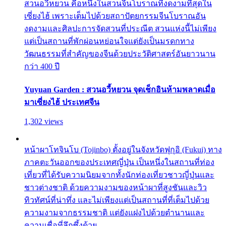
สวนอวี้หยวน คือหนึ่งในสวนจีนโบราณที่งดงามที่สุดใน
เซี่ยงไฮ้ เพราะเต็มไปด้วยสถาปัตยกรรมจีนโบราณอัน
งดงามและศิลปะการจัดสวนที่ประณีต สวนแห่งนี้ไม่เพียง
แต่เป็นสถานที่พักผ่อนหย่อนใจแต่ยังเป็นมรดกทาง
วัฒนธรรมที่สำคัญของจีนด้วยประวัติศาสตร์อันยาวนาน
กว่า 400 ปี
Yuyuan Garden : สวนอวี้หยวน จุดเช็กอินห้ามพลาดเมื่อ
มาเซี่ยงไฮ้ ประเทศจีน
1,302 views
หน้าผาโทจินโบ (Tojinbo) ตั้งอยู่ในจังหวัดฟุกุอิ (Fukui) ทาง
ภาคตะวันออกของประเทศญี่ปุ่น เป็นหนึ่งในสถานที่ท่อง
เที่ยวที่ได้รับความนิยมจากทั้งนักท่องเที่ยวชาวญี่ปุ่นและ
ชาวต่างชาติ ด้วยความงามของหน้าผาที่สูงชันและวิว
ทิวทัศน์ที่น่าทึ่ง และไม่เพียงแต่เป็นสถานที่ที่เต็มไปด้วย
ความงามจากธรรมชาติ แต่ยังแฝงไปด้วยตำนานและ
ความเชื่อที่ลึกซึ้งด้วย