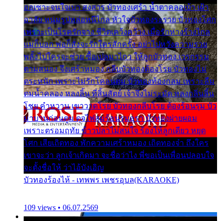
ออเซาะจนใจเบา สงสาร บัวทองเศร้า น้ำตาคลอเบ้า เฝ้า
อาลัย หนุ่มรูปหล่อหนีไกล หัวใจบัวทองระรวย บัวทองโศก
เพราะเป็นโรครักจาง ชีวิตเคว้งคว้าง เมื่อรักห่างร้างไกล
แม่ก็บอก พ่อก็สั่งจะรักใครสักครั้ง อย่าไปหวังความรวย
พลั้งไปใครจะช่วย ซื้อเปลมาไกว ให้ลูกบัวทอง เวรกรรม
ตามสนอง จึงเศร้าหมอง กลีบบัวทองต้องโรย บัวทองไม่
ตระหนัก เพราะไม่รักโคลนตม บัวทองท้องกลม เพราะลืม
ตมน้ำคลอง หลงลิ้น ที่สิ้นสัตย์ เจ้าจึงไม่ระมัด หลงกลิ่นลิ้น
โชย คำหวาน เขาวาดโรย บัวทองกลีบโรย ต้องร้อนรุม บัว
มาบานก่อนตูม ดุจไฟสุมร้อนรุมอุรา บัวทองผ่ายผอม
เพราะตรอมฤทัย ข้าวปลาไม่สนใจ ร้องไห้ลูกเดียว หยุด
โศก เสียเถิดทอง พักความเศร้าหมอง เถิดทองจ๋า ถึงใคร
เขาจะว่า ลูกเจ้าเกิดมา จะชื่อว่าไง พี่ขอเป็นเพื่อนปลอบใจ
จะตั้งชื่อให้ ว่าไอ้บังเอิญ
บัวทองร้องไห้ - เทพพร เพชรอุบล(KARAOKE)
109 views • 06.07.2569