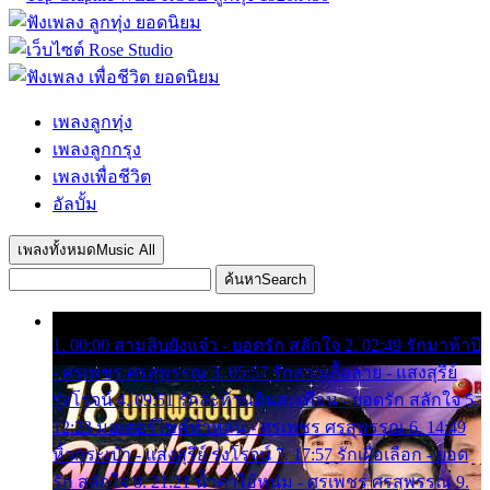
เพลงลูกทุ่ง
เพลงลูกกรุง
เพลงเพื่อชีวิต
อัลบั้ม
เพลงทั้งหมด
Music All
ค้นหา
Search
1. 00:00 สามสิบยังแจ๋ว - ยอดรัก สลักใจ 2. 02:49 รักมาห้าปี
- ศรเพชร ศรสุพรรณ 3. 05:57 รักสาวเสื้อลาย - แสงสุรีย์
รุ่งโรจน์ 4. 09:51 รักสะท้านดินสะเทือน - ยอดรัก สลักใจ 5.
12:23 มอเตอร์ไซค์ทำหล่น - ศรเพชร ศรสุพรรณ 6. 14:49
หิ้วกระเป๋า - แสงสุรีย์ รุ่งโรจน์ 7. 17:57 รักเผื่อเลือก - ยอด
รัก สลักใจ 8. 21:21 น้ำตาไอ้หนุ่ม - ศรเพชร ศรสุพรรณ 9.