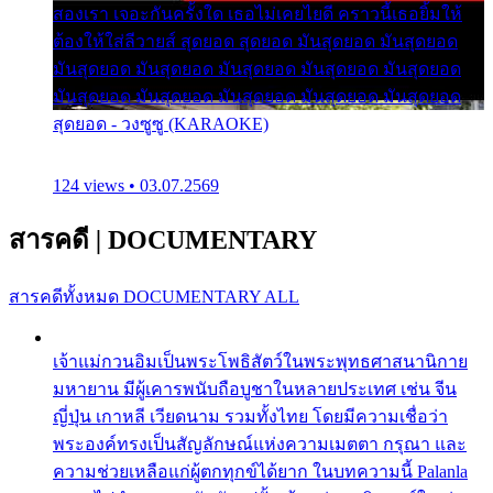
สองเรา เจอะกันครั้งใด เธอไม่เคยไยดี คราวนี้เธอยิ้มให้
ต้องให้ใส่ลีวายส์ สุดยอด สุดยอด มันสุดยอด มันสุดยอด
มันสุดยอด มันสุดยอด มันสุดยอด มันสุดยอด มันสุดยอด
มันสุดยอด มันสุดยอด มันสุดยอด มันสุดยอด มันสุดยอด
สุดยอด - วงซูซู (KARAOKE)
124 views • 03.07.2569
สารคดี
|
DOCUMENTARY
สารคดีทั้งหมด
DOCUMENTARY ALL
เจ้าแม่กวนอิมเป็นพระโพธิสัตว์ในพระพุทธศาสนานิกาย
มหายาน มีผู้เคารพนับถือบูชาในหลายประเทศ เช่น จีน
ญี่ปุ่น เกาหลี เวียดนาม รวมทั้งไทย โดยมีความเชื่อว่า
พระองค์ทรงเป็นสัญลักษณ์แห่งความเมตตา กรุณา และ
ความช่วยเหลือแก่ผู้ตกทุกข์ได้ยาก ในบทความนี้ Palanla