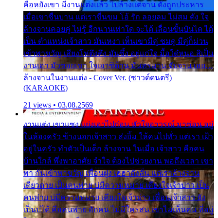
คือหยังเขา มีงานแต่งแล้ว ไปล้างแต่จาน ดั่งถูกประหาร
เมื่อเขาชื่นบาน แต่เราขื่นขม โอ้ รัก ลอยลม ไม่สม ดัง ใจ
ล้างจานคอยคู่ ไม่รู้ อีกนานเท่าใด จะได้ เลื่อนขั้นบันได ได้
เป็น ตำแหน่งเจ้าสาว มันเหงา เห็นเขามีคู่ ซมดู มีคู่ก็ม่วน
เข้าพาขวัญ เสียงโห่ตึงตึง มันซึ้ง อยู่แก่ใจ มื้อใด๋หนอ สิเป็น
งานเฮา มัวซอยเขา ใจเฮาซิด้าน มันทรมาน จับจาน เอย…
ล้างจานในงานแต่ง - Cover Ver. (ซาวด์ดนตรี)
(KARAOKE)
21 views • 03.08.2569
งานแต่ง เขาแซง แย่งเอาไปก่อน หัวใจอาวรณ์ มาซ่อน อยู่
ในห้องครัว ข้างนอกเจ้าสาว ส่งยิ้ม ให้คนไปทั่ว แต่เรา เฝ้า
อยู่ในครัว ทำตัวเป็นเด็ก ล้างจาน ในเมื่อ เจ้าสาว คือคน
บ้านใกล้ พึ่งพาอาศัย จำใจ ต้องไปช่วยงาน พอถึงเวลา เขา
พา กันเข้าพาขวัญ เพื่อนฝูง เฮฮาดังลั่น แต่เราล้างจาน
เดียวดาย เป็นคนพ่าย บ่มีความหมาย เคียงใจเจ้าบ่าว เป็น
คนพ่าย บ่มีความหมาย เคียงใจเจ้าบ่าว เพื่อนเจ้าสาว ยัง
เป็นบ่ได้ คือคนพ่าย ฮักคน ไม่มีใครสน เขาไม่เห็นคน ที่อยู่