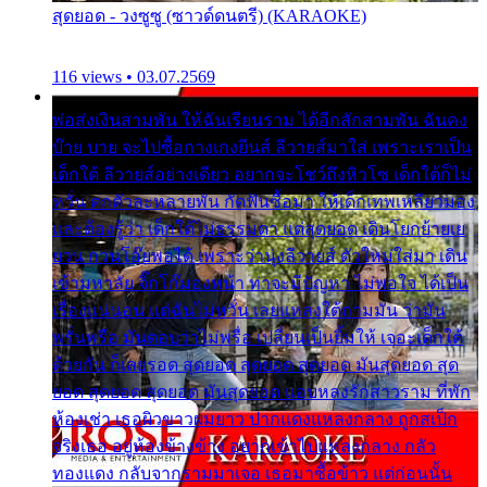
สุดยอด - วงซูซู (ซาวด์ดนตรี) (KARAOKE)
116 views • 03.07.2569
พ่อส่งเงินสามพัน ให้ฉันเรียนราม ได้อีกสักสามพัน ฉันคง
บ๊าย บาย จะไปซื้อกางเกงยีนส์ ลีวายส์มาใส่ เพราะเราเป็น
เด็กใต้ ลีวายส์อย่างเดียว อยากจะโชว์ถึงหิวโซ เด็กใต้ก็ไม่
หวั่น ตกตัวละหลายพัน กัดฟันซื้อมา ให้เด็กเทพเหลียวมอง
และต้องรู้ว่า เด็กใต้ไม่ธรรมดา แต่สุดยอด เดินโยกย้ายเย
ยวน กวนโอ๊ยพอได้ เพราะว่านุ่งลีวายส์ ตัวใหม่ใส่มา เดิน
เข้ามหาลัย จิ๊กโก๊มองหน้า ท่าจะมีปัญหา ไม่พอใจ ได้เป็น
เรื่องแน่นอน แต่ฉันไม่หวั่น เลยแหลงใต้ถามมัน ว่ามัน
พรั่นพรือ มันตอบว่าไม่พรื่อ เปลี่ยนเป็นยิ้มให้ เจอะเด็กใต้
ด้วยกัน ก็เลยรอด สุดยอด สุดยอด สุดยอด มันสุดยอด สุด
ยอด สุดยอด สุดยอด มันสุดยอด แอบหลงรักสาวราม ที่พัก
ห้องเช่า เธอผิวขาวผมยาว ปากแดงแหลงกลาง ถูกสเป็ก
จริงเธอ อยู่ห้องข้างข้าง อยากเข้าไปแหลงกลาง กลัว
ทองแดง กลับจากรามมาเจอ เธอมาซื้อข้าว แต่ก่อนนั้น