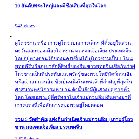
10 อันดับพระใหญ่และมีชื่อเสียงที่สุดในโลก
942 views
ผู่โถวซาน หรือ เกาะผู่โถว เป็นเกาะเล็กๆ ที่ตั้งอยู่ในส่วน
ตะวันออกของเมืองโจวซาน มณฑลเจ้อเจียง ประเทศจีน
โดยอยู่ทางตอนใต้ของนครเซี่ยงไฮ้ ผู่โถวซานเป็น 1 ใน 4
พุทธคีรีหรือภูเขาศักดิ์สิทธิ์ของจีน ชาวพุทธจีนเชื่อกันว่าผู่
โถวซานเป็นที่ประทับและตรัสรู้ของพระโพธิสัตว์กวนอิม
หรือเจ้าแม่กวนอิม ซึ่งเป็นหนึ่งในเทพเจ้าที่สำคัญที่สุดใน
ศาสนาพุทธนิกายมหายาน ดังนั้นจึงมีผู้แสวงบุญจากทั่ว
โลก โดยเฉพาะผู้ที่ศรัทธาในเจ้าแม่กวนอิมเดินทางมาที่
เกาะแห่งนี้เพื่อสักการะขอพรอยู่โดยตลอด
รวม 5 วัดสำคัญแห่งถิ่นกำเนิดเจ้าแม่กวนอิม | เกาะผู่โถว
ซาน มณฑลเจ้อเจียง ประเทศจีน
1,526 views