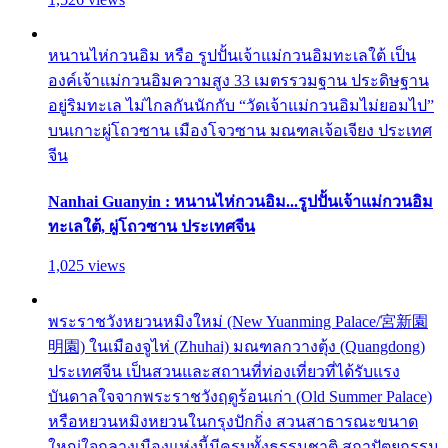
หนานไห่กวนอิม หรือ รูปปั้นเจ้าแม่กวนอิมทะเลใต้ เป็น
องค์เจ้าแม่กวนอิมความสูง 33 เมตรรวมฐาน ประดิษฐาน
อยู่ริมทะเล ไม่ไกลกันนักกับ “วัดเจ้าแม่กวนอิมไม่ยอมไป”
บนเกาะผู่โถวซาน เมืองโจวซาน มณฑลเจ้อเจียง ประเทศ
จีน
Nanhai Guanyin : หนานไห่กวนอิม...รูปปั้นเจ้าแม่กวนอิม
ทะเลใต้, ผู่โถวซาน ประเทศจีน
1,025 views
พระราชวังหยวนหมิงใหม่ (New Yuanming Palace/宮新園
明園) ในเมืองจูไห่ (Zhuhai) มณฑลกวางตุ้ง (Quangdong)
ประเทศจีน เป็นสวนและสถานที่ท่องเที่ยวที่ได้รับแรง
บันดาลใจจากพระราชวังฤดูร้อนเก่า (Old Summer Palace)
หรือหยวนหมิงหยวนในกรุงปักกิ่ง สวนสาธารณะขนาด
ใหญ่ใจกลางเมืองแห่งนี้มีครบทั้งธรรมชาติ สถาปัตยกรรม