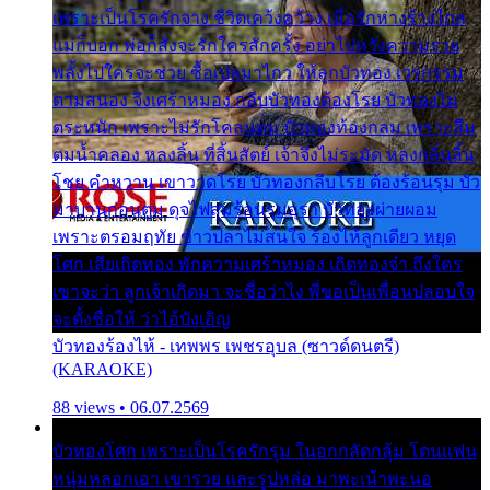
เพราะเป็นโรครักจาง ชีวิตเคว้งคว้าง เมื่อรักห่างร้างไกล
แม่ก็บอก พ่อก็สั่งจะรักใครสักครั้ง อย่าไปหวังความรวย
พลั้งไปใครจะช่วย ซื้อเปลมาไกว ให้ลูกบัวทอง เวรกรรม
ตามสนอง จึงเศร้าหมอง กลีบบัวทองต้องโรย บัวทองไม่
ตระหนัก เพราะไม่รักโคลนตม บัวทองท้องกลม เพราะลืม
ตมน้ำคลอง หลงลิ้น ที่สิ้นสัตย์ เจ้าจึงไม่ระมัด หลงกลิ่นลิ้น
โชย คำหวาน เขาวาดโรย บัวทองกลีบโรย ต้องร้อนรุม บัว
มาบานก่อนตูม ดุจไฟสุมร้อนรุมอุรา บัวทองผ่ายผอม
เพราะตรอมฤทัย ข้าวปลาไม่สนใจ ร้องไห้ลูกเดียว หยุด
โศก เสียเถิดทอง พักความเศร้าหมอง เถิดทองจ๋า ถึงใคร
เขาจะว่า ลูกเจ้าเกิดมา จะชื่อว่าไง พี่ขอเป็นเพื่อนปลอบใจ
จะตั้งชื่อให้ ว่าไอ้บังเอิญ
บัวทองร้องไห้ - เทพพร เพชรอุบล (ซาวด์ดนตรี)
(KARAOKE)
88 views • 06.07.2569
บัวทองโศก เพราะเป็นโรครักรุม ในอกกลัดกลุ้ม โดนแฟน
หนุ่มหลอกเอา เขารวย และรูปหล่อ มาพะเน้าพะนอ