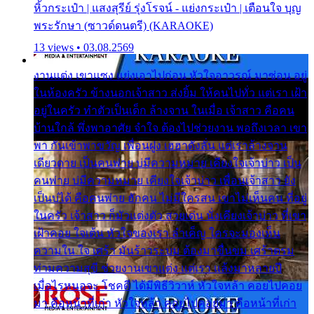
หิ้วกระเป๋า | แสงสุรีย์ รุ่งโรจน์ - แย่งกระเป๋า | เตือนใจ บุญ
พระรักษา (ซาวด์ดนตรี) (KARAOKE)
13 views • 03.08.2569
งานแต่ง เขาแซง แย่งเอาไปก่อน หัวใจอาวรณ์ มาซ่อน อยู่
ในห้องครัว ข้างนอกเจ้าสาว ส่งยิ้ม ให้คนไปทั่ว แต่เรา เฝ้า
อยู่ในครัว ทำตัวเป็นเด็ก ล้างจาน ในเมื่อ เจ้าสาว คือคน
บ้านใกล้ พึ่งพาอาศัย จำใจ ต้องไปช่วยงาน พอถึงเวลา เขา
พา กันเข้าพาขวัญ เพื่อนฝูง เฮฮาดังลั่น แต่เราล้างจาน
เดียวดาย เป็นคนพ่าย บ่มีความหมาย เคียงใจเจ้าบ่าว เป็น
คนพ่าย บ่มีความหมาย เคียงใจเจ้าบ่าว เพื่อนเจ้าสาว ยัง
เป็นบ่ได้ คือคนพ่าย ฮักคน ไม่มีใครสน เขาไม่เห็นคน ที่อยู่
ในครัว เจ้าสาว ก็มัวแต่งตัว สวยเด่น นั่งเคียงเจ้าบ่าว ที่เขา
เฝ้าคอย ใจเต้น หัวใจของเรา ลำเค็ญ ใครจะมองเห็น
ความใน ใจ เศร้า มันร้าวระบม ต้องมาขื่นขม เศร้าตรม
ท่ามความสุขี ช่วยงานเขาแต่ง แต่เรา แล้งมาหลายปี
เมื่อไรหนอจะ โชคดี ได้มีพิธีวิวาห์ หัวใจหล้า คอยไปคอย
มา คือหน้าที่เก่า หัวใจหล้า คอยไปคอยมา คือหน้าที่เก่า