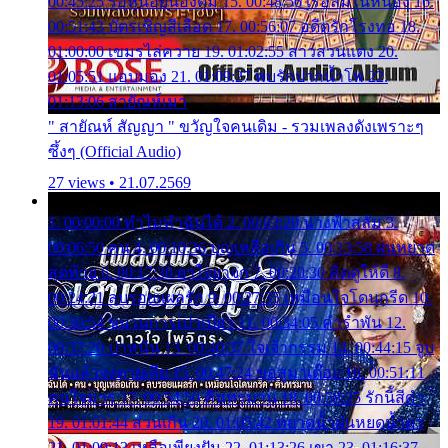
00:45:25 รอหน่อยน้องติ๋ม 15. 00:48:56 เรือล่มในหนอง 16.
00:51:43 บัตรเชิญสีเลือด 17. 00:56:07 อดีตรักโรงทอ 18.
01:00:00 เขมรไล่ควาย 19. 01:02:55 สาวสวนแตง 20.
01:05:51 แอบมอง 21. 01:09:27 พบรักปากน้ำโพ 22.
01:13:06 สายัณห์เมา
" สายัณห์ สัญญา " ขวัญใจคนเดิม - รวมเพลงดังเพราะๆ
ซึ้งๆ (Official Audio)
27 views • 21.07.2569
1. 00:00:00 ทำไมทำฉันได้ 2. 00:03:20 นางฟ้าสลัม 3.
00:06:50 คน 4. 00:10:36 บุญเหลือเกิน 5. 00:13:58 ฝนหยาด
สุดท้าย 6. 00:17:30 ยาใจยาจก 7. 00:20:30 คิดดูให้ดี 8.
00:24:21 ลบรอยแผลรัก 9. 00:27:35 เหมือนใจโดนกรีด 10.
00:30:54 ขบวนการเปาเปียว 11. 00:34:05 คำรำพัน 12.
00:37:20 ปาหนัน 13. 00:40:37 ใจเจ้ากรรม 14. 00:44:15 จูบ
ฉันแล้วจงตายเสีย 15. 00:47:24 ขอสูมาเต๊อะ 16. 00:51:11
คนใจมาร 17. 00:54:50 คืนทรมาน 18. 00:58:25 รักนี้สีดำ
19. 01:01:44 ส่วนเกิน 20. 01:05:42 หยาดน้ำฝนหยดน้ำตา
21. 01:09:13 เหลือเพียงฝัน 22. 01:13:26 เขา 23. 01:16:37