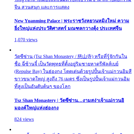
จีน สวนสนุก และการแสดง
New Yuanming Palace | พระราชวังหยวนหมิงใหม่ ความ
ยิ่งใหญ่แห่งประวัติศาสตร์ มณฑลกวางตุ้ง ประเทศจีน
1,070 views
วัดซีซ่าน (Tsz Shan Monastery / 慈山寺) หรือที่รู้จักกันใน
ชื่อ ฉี่ซ้านจี๋ เป็นวัดพุทธที่ตั้งอยู่ริมชายหาดรีพัลส์เบย์
(Repulse Bay) ในฮ่องกง โดดเด่นด้วยรูปปั้นเจ้าแม่กวนอิมสี
ขาวขนาดใหญ่ สูงถึง 76 เมตร ซึ่งเป็นรูปปั้นเจ้าแม่กวนอิม
ที่สูงเป็นอันดับต้นๆ ของโลก
Tsz Shan Monastery | วัดซีซ่าน…งามสง่าเจ้าแม่กวนอิ
มองค์ใหญ่แห่งฮ่องกง
824 views