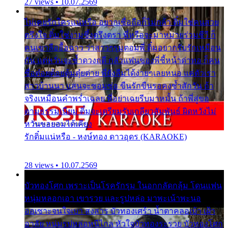
27 views • 10.07.2569
ไม่เคยรักใครแน่หรือ อยากเชื่อถือก็ไม่กล้า ติ๋มใช่คนสวย
ตรึงใจ ติ๋มใช่งามซึ้งตรึงตรา พี่หรือจะมาหมายร่วมชีวี ก็
คนเขาลืออื้อฉาว ว่าสาวๆรุมตอมพี่ ติ๋มอยากรับรักเหมือน
กัน แต่หวั่นจะช้ำดวงฤดี กลัวแฟนของพี่ชี้หน้าด่าทอ ก็คน
ชื่อต๋อยต้อยตุ้มตุ๋ยต่าย พี่ยังลืมได้ง่ายๆเลยหนอ แค่ตัวเรา
สาวบ้านนา แสนจะซอมซ่อ ขืนรักขืนรอคงช้ำสักวัน ถ้า
จริงเหมือนคำพร่ำเฉลย พี่อย่าเฉยรีบมาหมั้น ถ้าพี่สู่ขอ
ตามธรรมเนียม ติ๋มจะเตรียมรับเกลียวสัมพันธ์ ผิดหวังไม่
หวั่นขอยอมได้เคียง
รักติ๋มแน่หรือ - หงษ์ทอง ดาวอุดร (KARAOKE)
28 views • 10.07.2569
บัวทองโศก เพราะเป็นโรครักรุม ในอกกลัดกลุ้ม โดนแฟน
หนุ่มหลอกเอา เขารวย และรูปหล่อ มาพะเน้าพะนอ
ออเซาะจนใจเบา สงสาร บัวทองเศร้า น้ำตาคลอเบ้า เฝ้า
อาลัย หนุ่มรูปหล่อหนีไกล หัวใจบัวทองระรวย บัวทองโศก