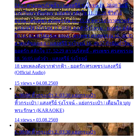
24:27 สามเณรกำพร้า - แสงสุรีย์ รุ่งโรจน์ 10. 28:08 ไม่มี
เวลาไปหาเมียน้อย - ยอดรัก สลักใจ 11. 31:29 ชีวิตไอ้
ธรรม - ศรเพชร ศรสุพรรณ 12. 35:26 ทหารอากาศขาดรัก
- แสงสุรีย์ รุ่งโรจน์ 13. 39:01 คนหัวใจโทรม - ยอดรัก สลัก
ใจ 14. 42:49 ไอ้หวังตายแน่ - ศรเพชร ศรสุพรรณ 15. 46:35
ธาตุแท้ของเธอ - แสงสุรีย์ รุ่งโรจน์ 16. 49:57 กำนันกำใน -
ยอดรัก สลักใจ 17. 52:29 สาวบริสุทธิ์ - ศรเพชร ศรสุพรรณ
18. 56:05 แต๋วจ๋า - แสงสุรีย์ รุ่งโรจน์
18 บทเพลงดังจากฟากฟ้า - ยอดรัก/ศรเพชร/แสงสุรีย์
(Official Audio)
15 views • 04.08.2569
1. 00:00 หิ้วกระเป๋า 2. 03:30 แย่งกระเป๋า
หิ้วกระเป๋า | แสงสุรีย์ รุ่งโรจน์ - แย่งกระเป๋า | เตือนใจ บุญ
พระรักษา (KARAOKE)
14 views • 03.08.2569
1. 00:00 หิ้วกระเป๋า 2. 03:30 แย่งกระเป๋า