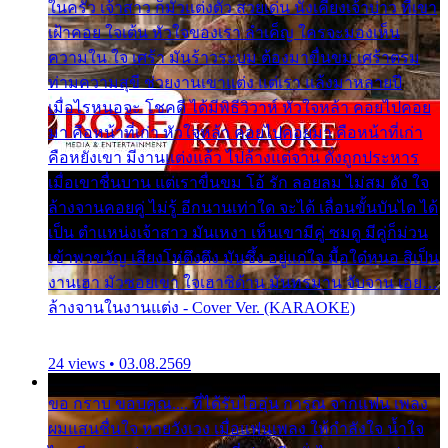
ในครัว เจ้าสาว ก็มัวแต่งตัว สวยเด่น นั่งเคียงเจ้าบ่าว ที่เขา
เฝ้าคอย ใจเต้น หัวใจของเรา ลำเค็ญ ใครจะมองเห็น
ความใน ใจ เศร้า มันร้าวระบม ต้องมาขื่นขม เศร้าตรม
ท่ามความสุขี ช่วยงานเขาแต่ง แต่เรา แล้งมาหลายปี
เมื่อไรหนอจะ โชคดี ได้มีพิธีวิวาห์ หัวใจหล้า คอยไปคอย
มา คือหน้าที่เก่า หัวใจหล้า คอยไปคอยมา คือหน้าที่เก่า
คือหยังเขา มีงานแต่งแล้ว ไปล้างแต่จาน ดั่งถูกประหาร
เมื่อเขาชื่นบาน แต่เราขื่นขม โอ้ รัก ลอยลม ไม่สม ดัง ใจ
ล้างจานคอยคู่ ไม่รู้ อีกนานเท่าใด จะได้ เลื่อนขั้นบันได ได้
เป็น ตำแหน่งเจ้าสาว มันเหงา เห็นเขามีคู่ ซมดู มีคู่ก็ม่วน
เข้าพาขวัญ เสียงโห่ตึงตึง มันซึ้ง อยู่แก่ใจ มื้อใด๋หนอ สิเป็น
งานเฮา มัวซอยเขา ใจเฮาซิด้าน มันทรมาน จับจาน เอย…
ล้างจานในงานแต่ง - Cover Ver. (KARAOKE)
24 views • 03.08.2569
ขอ กราบ ขอบคุณ.... ที่ได้รับไออุ่น การุณ จากแฟน เพลง
ผมแสนชื่นใจ หายวังเวง เมื่อแฟนเพลง ให้กำลังใจ น้ำใจ