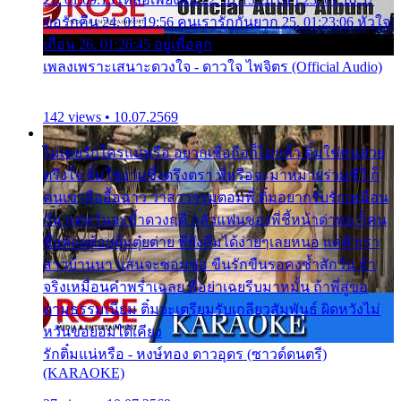
ขอรักคืน 24. 01:19:56 คนเรารักกันยาก 25. 01:23:06 หัวใจ
เถื่อน 26. 01:26:45 อยู่เพื่อลูก
เพลงเพราะเสนาะดวงใจ - ดาวใจ ไพจิตร (Official Audio)
142 views • 10.07.2569
ไม่เคยรักใครแน่หรือ อยากเชื่อถือก็ไม่กล้า ติ๋มใช่คนสวย
ตรึงใจ ติ๋มใช่งามซึ้งตรึงตรา พี่หรือจะมาหมายร่วมชีวี ก็
คนเขาลืออื้อฉาว ว่าสาวๆรุมตอมพี่ ติ๋มอยากรับรักเหมือน
กัน แต่หวั่นจะช้ำดวงฤดี กลัวแฟนของพี่ชี้หน้าด่าทอ ก็คน
ชื่อต๋อยต้อยตุ้มตุ๋ยต่าย พี่ยังลืมได้ง่ายๆเลยหนอ แค่ตัวเรา
สาวบ้านนา แสนจะซอมซ่อ ขืนรักขืนรอคงช้ำสักวัน ถ้า
จริงเหมือนคำพร่ำเฉลย พี่อย่าเฉยรีบมาหมั้น ถ้าพี่สู่ขอ
ตามธรรมเนียม ติ๋มจะเตรียมรับเกลียวสัมพันธ์ ผิดหวังไม่
หวั่นขอยอมได้เคียง
รักติ๋มแน่หรือ - หงษ์ทอง ดาวอุดร (ซาวด์ดนตรี)
(KARAOKE)