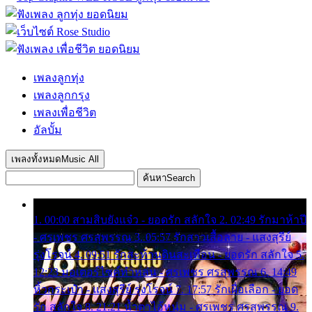
เพลงลูกทุ่ง
เพลงลูกกรุง
เพลงเพื่อชีวิต
อัลบั้ม
เพลงทั้งหมด
Music All
ค้นหา
Search
1. 00:00 สามสิบยังแจ๋ว - ยอดรัก สลักใจ 2. 02:49 รักมาห้าปี
- ศรเพชร ศรสุพรรณ 3. 05:57 รักสาวเสื้อลาย - แสงสุรีย์
รุ่งโรจน์ 4. 09:51 รักสะท้านดินสะเทือน - ยอดรัก สลักใจ 5.
12:23 มอเตอร์ไซค์ทำหล่น - ศรเพชร ศรสุพรรณ 6. 14:49
หิ้วกระเป๋า - แสงสุรีย์ รุ่งโรจน์ 7. 17:57 รักเผื่อเลือก - ยอด
รัก สลักใจ 8. 21:21 น้ำตาไอ้หนุ่ม - ศรเพชร ศรสุพรรณ 9.