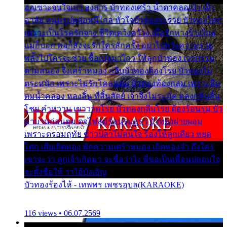
ออเซาะจนใจเบา สงสาร บัวทองเศร้า น้ำตาคลอเบ้า เฝ้า
อาลัย หนุ่มรูปหล่อหนีไกล หัวใจบัวทองระรวย บัวทองโศก
เพราะเป็นโรครักจาง ชีวิตเคว้งคว้าง เมื่อรักห่างร้างไกล
แม่ก็บอก พ่อก็สั่งจะรักใครสักครั้ง อย่าไปหวังความรวย
พลั้งไปใครจะช่วย ซื้อเปลมาไกว ให้ลูกบัวทอง เวรกรรม
ตามสนอง จึงเศร้าหมอง กลีบบัวทองต้องโรย บัวทองไม่
ตระหนัก เพราะไม่รักโคลนตม บัวทองท้องกลม เพราะลืม
ตมน้ำคลอง หลงลิ้น ที่สิ้นสัตย์ เจ้าจึงไม่ระมัด หลงกลิ่นลิ้น
โชย คำหวาน เขาวาดโรย บัวทองกลีบโรย ต้องร้อนรุม บัว
มาบานก่อนตูม ดุจไฟสุมร้อนรุมอุรา บัวทองผ่ายผอม
เพราะตรอมฤทัย ข้าวปลาไม่สนใจ ร้องไห้ลูกเดียว หยุด
โศก เสียเถิดทอง พักความเศร้าหมอง เถิดทองจ๋า ถึงใคร
เขาจะว่า ลูกเจ้าเกิดมา จะชื่อว่าไง พี่ขอเป็นเพื่อนปลอบใจ
จะตั้งชื่อให้ ว่าไอ้บังเอิญ
บัวทองร้องไห้ - เทพพร เพชรอุบล(KARAOKE)
116 views • 06.07.2569