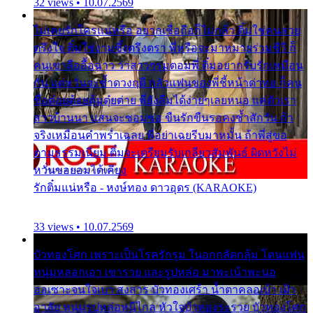
32 views • 10.07.2569
ไม่เคยรักใครแน่หรือ อยากเชื่อถือก็ไม่กล้า ติ๋มใช่คนสวย
ตรึงใจ ติ๋มใช่งามซึ้งตรึงตรา พี่หรือจะมาหมายร่วมชีวี ก็
คนเขาลืออื้อฉาว ว่าสาวๆรุมตอมพี่ ติ๋มอยากรับรักเหมือน
กัน แต่หวั่นจะช้ำดวงฤดี กลัวแฟนของพี่ชี้หน้าด่าทอ ก็คน
ชื่อต๋อยต้อยตุ้มตุ๋ยต่าย พี่ยังลืมได้ง่ายๆเลยหนอ แค่ตัวเรา
สาวบ้านนา แสนจะซอมซ่อ ขืนรักขืนรอคงช้ำสักวัน ถ้า
จริงเหมือนคำพร่ำเฉลย พี่อย่าเฉยรีบมาหมั้น ถ้าพี่สู่ขอ
ตามธรรมเนียม ติ๋มจะเตรียมรับเกลียวสัมพันธ์ ผิดหวังไม่
หวั่นขอยอมได้เคียง
รักติ๋มแน่หรือ - หงษ์ทอง ดาวอุดร (KARAOKE)
33 views • 10.07.2569
บัวทองโศก เพราะเป็นโรครักรุม ในอกกลัดกลุ้ม โดนแฟน
หนุ่มหลอกเอา เขารวย และรูปหล่อ มาพะเน้าพะนอ
ออเซาะจนใจเบา สงสาร บัวทองเศร้า น้ำตาคลอเบ้า เฝ้า
อาลัย หนุ่มรูปหล่อหนีไกล หัวใจบัวทองระรวย บัวทองโศก