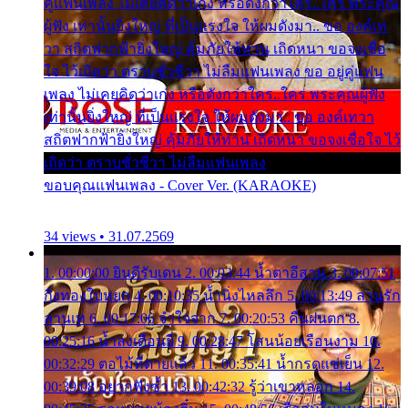
คู่แฟนเพลง ไม่เคยคิดว่าเก่ง หรือดังกว่าใคร..ใคร พระคุณ
ผู้ฟัง เท่านั้นยิ่งใหญ่ ที่เป็นแรงใจ ให้ผมดังมา.. ขอ องค์เท
วา สถิตฟากฟ้ายิ่งใหญ่ คุ้มภัยให้ท่าน เถิดหนา ขอจงเชื่อ
ใจ ไว้เถิดว่า ตราบชั่วชีวา ไม่ลืมแฟนเพลง ขอ อยู่คู่แฟน
เพลง ไม่เคยคิดว่าเก่ง หรือดังกว่าใคร..ใคร พระคุณผู้ฟัง
เท่านั้นยิ่งใหญ่ ที่เป็นแรงใจ ให้ผมดังมา.. ขอ องค์เทวา
สถิตฟากฟ้ายิ่งใหญ่ คุ้มภัยให้ท่าน เถิดหนา ขอจงเชื่อใจ ไว้
เถิดว่า ตราบชั่วชีวา ไม่ลืมแฟนเพลง
ขอบคุณแฟนเพลง - Cover Ver. (KARAOKE)
34 views • 31.07.2569
1. 00:00:00 ยินดีรับเดน 2. 00:03:44 น้ำตาอีสาน 3. 00:07:51
กิ่งทองใบหยก 4. 00:10:35 น้ำนิ่งไหลลึก 5. 00:13:49 ลานรัก
ลานเท 6. 00:17:06 จำใจจาก 7. 00:20:53 คืนฝนตก 8.
00:25:16 น้ำลงเดือนยี่ 9. 00:28:47 โสนน้อยเรือนงาม 10.
00:32:29 ตอไม้ที่ตายแล้ว 11. 00:35:41 น้ำกรดแช่เย็น 12.
00:39:08 อยากฟังซ้ำ 13. 00:42:32 รู้ว่าเขาหลอก 14.