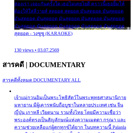
สองเรา เจอะกันครั้งใด เธอไม่เคยไยดี คราวนี้เธอยิ้มให้
ต้องให้ใส่ลีวายส์ สุดยอด สุดยอด มันสุดยอด มันสุดยอด
มันสุดยอด มันสุดยอด มันสุดยอด มันสุดยอด มันสุดยอด
มันสุดยอด มันสุดยอด มันสุดยอด มันสุดยอด มันสุดยอด
สุดยอด - วงซูซู (KARAOKE)
130 views • 03.07.2569
สารคดี
|
DOCUMENTARY
สารคดีทั้งหมด
DOCUMENTARY ALL
เจ้าแม่กวนอิมเป็นพระโพธิสัตว์ในพระพุทธศาสนานิกาย
มหายาน มีผู้เคารพนับถือบูชาในหลายประเทศ เช่น จีน
ญี่ปุ่น เกาหลี เวียดนาม รวมทั้งไทย โดยมีความเชื่อว่า
พระองค์ทรงเป็นสัญลักษณ์แห่งความเมตตา กรุณา และ
ความช่วยเหลือแก่ผู้ตกทุกข์ได้ยาก ในบทความนี้ Palanla