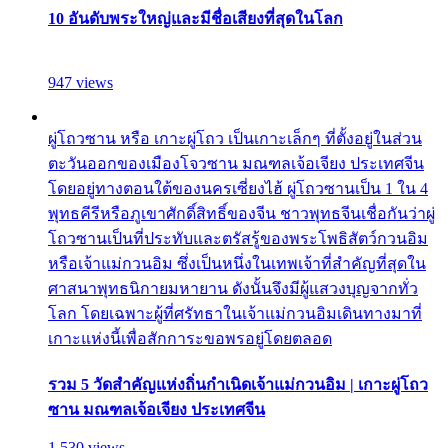
10 อันดับพระใหญ่และมีชื่อเสียงที่สุดในโลก
947 views
ผู่โถวซาน หรือ เกาะผู่โถว เป็นเกาะเล็กๆ ที่ตั้งอยู่ในส่วน
ตะวันออกของเมืองโจวซาน มณฑลเจ้อเจียง ประเทศจีน
โดยอยู่ทางตอนใต้ของนครเซี่ยงไฮ้ ผู่โถวซานเป็น 1 ใน 4
พุทธคีรีหรือภูเขาศักดิ์สิทธิ์ของจีน ชาวพุทธจีนเชื่อกันว่าผู่
โถวซานเป็นที่ประทับและตรัสรู้ของพระโพธิสัตว์กวนอิม
หรือเจ้าแม่กวนอิม ซึ่งเป็นหนึ่งในเทพเจ้าที่สำคัญที่สุดใน
ศาสนาพุทธนิกายมหายาน ดังนั้นจึงมีผู้แสวงบุญจากทั่ว
โลก โดยเฉพาะผู้ที่ศรัทธาในเจ้าแม่กวนอิมเดินทางมาที่
เกาะแห่งนี้เพื่อสักการะขอพรอยู่โดยตลอด
รวม 5 วัดสำคัญแห่งถิ่นกำเนิดเจ้าแม่กวนอิม | เกาะผู่โถว
ซาน มณฑลเจ้อเจียง ประเทศจีน
1,530 views