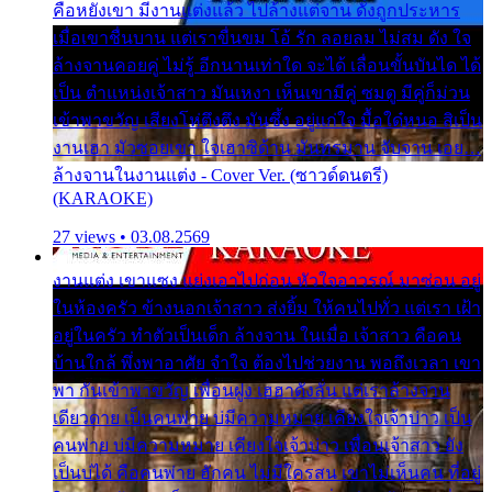
คือหยังเขา มีงานแต่งแล้ว ไปล้างแต่จาน ดั่งถูกประหาร
เมื่อเขาชื่นบาน แต่เราขื่นขม โอ้ รัก ลอยลม ไม่สม ดัง ใจ
ล้างจานคอยคู่ ไม่รู้ อีกนานเท่าใด จะได้ เลื่อนขั้นบันได ได้
เป็น ตำแหน่งเจ้าสาว มันเหงา เห็นเขามีคู่ ซมดู มีคู่ก็ม่วน
เข้าพาขวัญ เสียงโห่ตึงตึง มันซึ้ง อยู่แก่ใจ มื้อใด๋หนอ สิเป็น
งานเฮา มัวซอยเขา ใจเฮาซิด้าน มันทรมาน จับจาน เอย…
ล้างจานในงานแต่ง - Cover Ver. (ซาวด์ดนตรี)
(KARAOKE)
27 views • 03.08.2569
งานแต่ง เขาแซง แย่งเอาไปก่อน หัวใจอาวรณ์ มาซ่อน อยู่
ในห้องครัว ข้างนอกเจ้าสาว ส่งยิ้ม ให้คนไปทั่ว แต่เรา เฝ้า
อยู่ในครัว ทำตัวเป็นเด็ก ล้างจาน ในเมื่อ เจ้าสาว คือคน
บ้านใกล้ พึ่งพาอาศัย จำใจ ต้องไปช่วยงาน พอถึงเวลา เขา
พา กันเข้าพาขวัญ เพื่อนฝูง เฮฮาดังลั่น แต่เราล้างจาน
เดียวดาย เป็นคนพ่าย บ่มีความหมาย เคียงใจเจ้าบ่าว เป็น
คนพ่าย บ่มีความหมาย เคียงใจเจ้าบ่าว เพื่อนเจ้าสาว ยัง
เป็นบ่ได้ คือคนพ่าย ฮักคน ไม่มีใครสน เขาไม่เห็นคน ที่อยู่