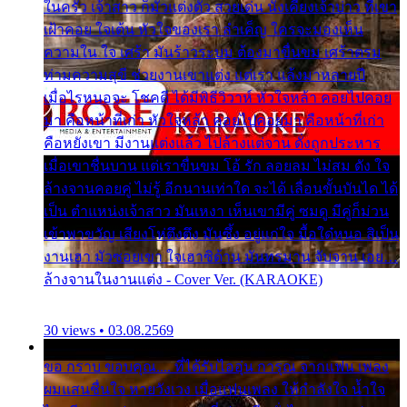
ในครัว เจ้าสาว ก็มัวแต่งตัว สวยเด่น นั่งเคียงเจ้าบ่าว ที่เขา
เฝ้าคอย ใจเต้น หัวใจของเรา ลำเค็ญ ใครจะมองเห็น
ความใน ใจ เศร้า มันร้าวระบม ต้องมาขื่นขม เศร้าตรม
ท่ามความสุขี ช่วยงานเขาแต่ง แต่เรา แล้งมาหลายปี
เมื่อไรหนอจะ โชคดี ได้มีพิธีวิวาห์ หัวใจหล้า คอยไปคอย
มา คือหน้าที่เก่า หัวใจหล้า คอยไปคอยมา คือหน้าที่เก่า
คือหยังเขา มีงานแต่งแล้ว ไปล้างแต่จาน ดั่งถูกประหาร
เมื่อเขาชื่นบาน แต่เราขื่นขม โอ้ รัก ลอยลม ไม่สม ดัง ใจ
ล้างจานคอยคู่ ไม่รู้ อีกนานเท่าใด จะได้ เลื่อนขั้นบันได ได้
เป็น ตำแหน่งเจ้าสาว มันเหงา เห็นเขามีคู่ ซมดู มีคู่ก็ม่วน
เข้าพาขวัญ เสียงโห่ตึงตึง มันซึ้ง อยู่แก่ใจ มื้อใด๋หนอ สิเป็น
งานเฮา มัวซอยเขา ใจเฮาซิด้าน มันทรมาน จับจาน เอย…
ล้างจานในงานแต่ง - Cover Ver. (KARAOKE)
30 views • 03.08.2569
ขอ กราบ ขอบคุณ.... ที่ได้รับไออุ่น การุณ จากแฟน เพลง
ผมแสนชื่นใจ หายวังเวง เมื่อแฟนเพลง ให้กำลังใจ น้ำใจ