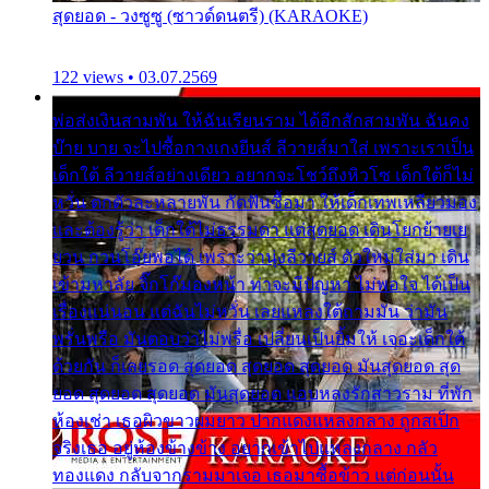
สุดยอด - วงซูซู (ซาวด์ดนตรี) (KARAOKE)
122 views • 03.07.2569
พ่อส่งเงินสามพัน ให้ฉันเรียนราม ได้อีกสักสามพัน ฉันคง
บ๊าย บาย จะไปซื้อกางเกงยีนส์ ลีวายส์มาใส่ เพราะเราเป็น
เด็กใต้ ลีวายส์อย่างเดียว อยากจะโชว์ถึงหิวโซ เด็กใต้ก็ไม่
หวั่น ตกตัวละหลายพัน กัดฟันซื้อมา ให้เด็กเทพเหลียวมอง
และต้องรู้ว่า เด็กใต้ไม่ธรรมดา แต่สุดยอด เดินโยกย้ายเย
ยวน กวนโอ๊ยพอได้ เพราะว่านุ่งลีวายส์ ตัวใหม่ใส่มา เดิน
เข้ามหาลัย จิ๊กโก๊มองหน้า ท่าจะมีปัญหา ไม่พอใจ ได้เป็น
เรื่องแน่นอน แต่ฉันไม่หวั่น เลยแหลงใต้ถามมัน ว่ามัน
พรั่นพรือ มันตอบว่าไม่พรื่อ เปลี่ยนเป็นยิ้มให้ เจอะเด็กใต้
ด้วยกัน ก็เลยรอด สุดยอด สุดยอด สุดยอด มันสุดยอด สุด
ยอด สุดยอด สุดยอด มันสุดยอด แอบหลงรักสาวราม ที่พัก
ห้องเช่า เธอผิวขาวผมยาว ปากแดงแหลงกลาง ถูกสเป็ก
จริงเธอ อยู่ห้องข้างข้าง อยากเข้าไปแหลงกลาง กลัว
ทองแดง กลับจากรามมาเจอ เธอมาซื้อข้าว แต่ก่อนนั้น