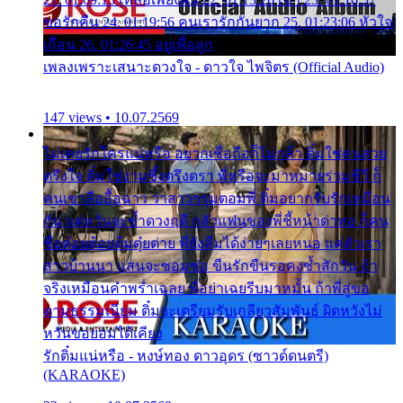
ขอรักคืน 24. 01:19:56 คนเรารักกันยาก 25. 01:23:06 หัวใจ
เถื่อน 26. 01:26:45 อยู่เพื่อลูก
เพลงเพราะเสนาะดวงใจ - ดาวใจ ไพจิตร (Official Audio)
147 views • 10.07.2569
ไม่เคยรักใครแน่หรือ อยากเชื่อถือก็ไม่กล้า ติ๋มใช่คนสวย
ตรึงใจ ติ๋มใช่งามซึ้งตรึงตรา พี่หรือจะมาหมายร่วมชีวี ก็
คนเขาลืออื้อฉาว ว่าสาวๆรุมตอมพี่ ติ๋มอยากรับรักเหมือน
กัน แต่หวั่นจะช้ำดวงฤดี กลัวแฟนของพี่ชี้หน้าด่าทอ ก็คน
ชื่อต๋อยต้อยตุ้มตุ๋ยต่าย พี่ยังลืมได้ง่ายๆเลยหนอ แค่ตัวเรา
สาวบ้านนา แสนจะซอมซ่อ ขืนรักขืนรอคงช้ำสักวัน ถ้า
จริงเหมือนคำพร่ำเฉลย พี่อย่าเฉยรีบมาหมั้น ถ้าพี่สู่ขอ
ตามธรรมเนียม ติ๋มจะเตรียมรับเกลียวสัมพันธ์ ผิดหวังไม่
หวั่นขอยอมได้เคียง
รักติ๋มแน่หรือ - หงษ์ทอง ดาวอุดร (ซาวด์ดนตรี)
(KARAOKE)