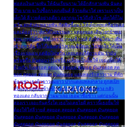
พ่อส่งเงินสามพัน ให้ฉันเรียนราม ได้อีกสักสามพัน ฉันคง
บ๊าย บาย จะไปซื้อกางเกงยีนส์ ลีวายส์มาใส่ เพราะเราเป็น
เด็กใต้ ลีวายส์อย่างเดียว อยากจะโชว์ถึงหิวโซ เด็กใต้ก็ไม่
หวั่น ตกตัวละหลายพัน กัดฟันซื้อมา ให้เด็กเทพเหลียวมอง
และต้องรู้ว่า เด็กใต้ไม่ธรรมดา แต่สุดยอด เดินโยกย้ายเย
ยวน กวนโอ๊ยพอได้ เพราะว่านุ่งลีวายส์ ตัวใหม่ใส่มา เดิน
เข้ามหาลัย จิ๊กโก๊มองหน้า ท่าจะมีปัญหา ไม่พอใจ ได้เป็น
เรื่องแน่นอน แต่ฉันไม่หวั่น เลยแหลงใต้ถามมัน ว่ามัน
พรั่นพรือ มันตอบว่าไม่พรื่อ เปลี่ยนเป็นยิ้มให้ เจอะเด็กใต้
ด้วยกัน ก็เลยรอด สุดยอด สุดยอด สุดยอด มันสุดยอด สุด
ยอด สุดยอด สุดยอด มันสุดยอด แอบหลงรักสาวราม ที่พัก
ห้องเช่า เธอผิวขาวผมยาว ปากแดงแหลงกลาง ถูกสเป็ก
จริงเธอ อยู่ห้องข้างข้าง อยากเข้าไปแหลงกลาง กลัว
ทองแดง กลับจากรามมาเจอ เธอมาซื้อข้าว แต่ก่อนนั้น
สองเรา เจอะกันครั้งใด เธอไม่เคยไยดี คราวนี้เธอยิ้มให้
ต้องให้ใส่ลีวายส์ สุดยอด สุดยอด มันสุดยอด มันสุดยอด
มันสุดยอด มันสุดยอด มันสุดยอด มันสุดยอด มันสุดยอด
มันสุดยอด มันสุดยอด มันสุดยอด มันสุดยอด มันสุดยอด