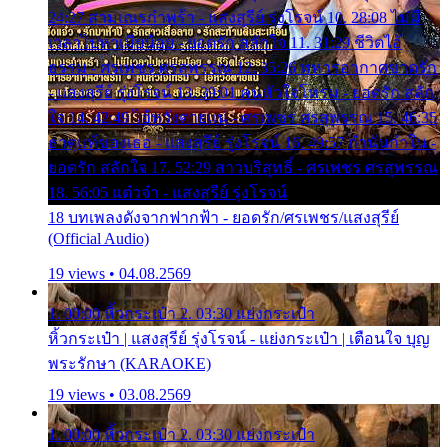
24:27 สามเณรกำพร้า - แสงสุรีย์ รุ่งโรจน์ 10. 28:08 ไม่มี
เวลาไปหาเมียน้อย - ยอดรัก สลักใจ 11. 31:29 ชีวิตไอ้
ธรรม - ศรเพชร ศรสุพรรณ 12. 35:26 ทหารอากาศขาดรัก
- แสงสุรีย์ รุ่งโรจน์ 13. 39:01 คนหัวใจโทรม - ยอดรัก สลัก
ใจ 14. 42:49 ไอ้หวังตายแน่ - ศรเพชร ศรสุพรรณ 15. 46:35
ธาตุแท้ของเธอ - แสงสุรีย์ รุ่งโรจน์ 16. 49:57 กำนันกำใน -
ยอดรัก สลักใจ 17. 52:29 สาวบริสุทธิ์ - ศรเพชร ศรสุพรรณ
18. 56:05 แต๋วจ๋า - แสงสุรีย์ รุ่งโรจน์
18 บทเพลงดังจากฟากฟ้า - ยอดรัก/ศรเพชร/แสงสุรีย์
(Official Audio)
19 views • 04.08.2569
1. 00:00 หิ้วกระเป๋า 2. 03:30 แย่งกระเป๋า
หิ้วกระเป๋า | แสงสุรีย์ รุ่งโรจน์ - แย่งกระเป๋า | เตือนใจ บุญ
พระรักษา (KARAOKE)
19 views • 03.08.2569
1. 00:00 หิ้วกระเป๋า 2. 03:30 แย่งกระเป๋า