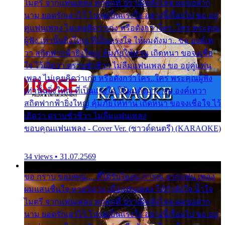
ไมตรี จากแฟนเพลง ทุกทุกที่ ปราณีหลั่งไหล ผมขอฝาก
นาม ยอดรักเอาไว้ โปรดเป็นแรงใจ อย่างนี้เรื่อยไป ขอ อยู่
คู่แฟนเพลง ไม่เคยคิดว่าเก่ง หรือดังกว่าใคร..ใคร พระคุณ
ผู้ฟัง เท่านั้นยิ่งใหญ่ ที่เป็นแรงใจ ให้ผมดังมา.. ขอ องค์เท
วา สถิตฟากฟ้ายิ่งใหญ่ คุ้มภัยให้ท่าน เถิดหนา ขอจงเชื่อ
ใจ ไว้เถิดว่า ตราบชั่วชีวา ไม่ลืมแฟนเพลง ขอ อยู่คู่แฟน
เพลง ไม่เคยคิดว่าเก่ง หรือดังกว่าใคร..ใคร พระคุณผู้ฟัง
เท่านั้นยิ่งใหญ่ ที่เป็นแรงใจ ให้ผมดังมา.. ขอ องค์เทวา
สถิตฟากฟ้ายิ่งใหญ่ คุ้มภัยให้ท่าน เถิดหนา ขอจงเชื่อใจ ไว้
เถิดว่า ตราบชั่วชีวา ไม่ลืมแฟนเพลง
ขอบคุณแฟนเพลง - Cover Ver. (ซาวด์ดนตรี) (KARAOKE)
34 views • 31.07.2569
ขอ กราบ ขอบคุณ.... ที่ได้รับไออุ่น การุณ จากแฟน เพลง
ผมแสนชื่นใจ หายวังเวง เมื่อแฟนเพลง ให้กำลังใจ น้ำใจ
ไมตรี จากแฟนเพลง ทุกทุกที่ ปราณีหลั่งไหล ผมขอฝาก
นาม ยอดรักเอาไว้ โปรดเป็นแรงใจ อย่างนี้เรื่อยไป ขอ อยู่