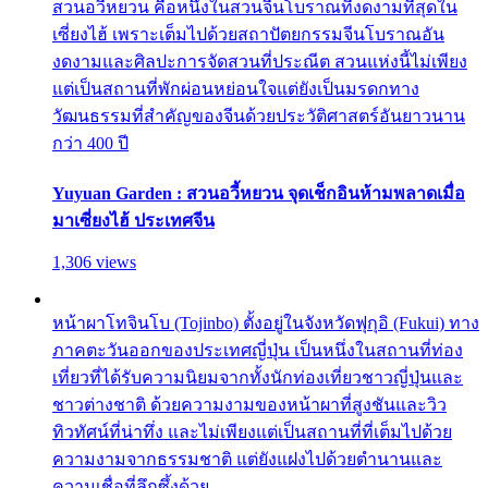
สวนอวี้หยวน คือหนึ่งในสวนจีนโบราณที่งดงามที่สุดใน
เซี่ยงไฮ้ เพราะเต็มไปด้วยสถาปัตยกรรมจีนโบราณอัน
งดงามและศิลปะการจัดสวนที่ประณีต สวนแห่งนี้ไม่เพียง
แต่เป็นสถานที่พักผ่อนหย่อนใจแต่ยังเป็นมรดกทาง
วัฒนธรรมที่สำคัญของจีนด้วยประวัติศาสตร์อันยาวนาน
กว่า 400 ปี
Yuyuan Garden : สวนอวี้หยวน จุดเช็กอินห้ามพลาดเมื่อ
มาเซี่ยงไฮ้ ประเทศจีน
1,306 views
หน้าผาโทจินโบ (Tojinbo) ตั้งอยู่ในจังหวัดฟุกุอิ (Fukui) ทาง
ภาคตะวันออกของประเทศญี่ปุ่น เป็นหนึ่งในสถานที่ท่อง
เที่ยวที่ได้รับความนิยมจากทั้งนักท่องเที่ยวชาวญี่ปุ่นและ
ชาวต่างชาติ ด้วยความงามของหน้าผาที่สูงชันและวิว
ทิวทัศน์ที่น่าทึ่ง และไม่เพียงแต่เป็นสถานที่ที่เต็มไปด้วย
ความงามจากธรรมชาติ แต่ยังแฝงไปด้วยตำนานและ
ความเชื่อที่ลึกซึ้งด้วย