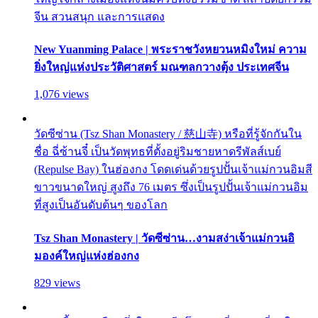
จีน สวนสนุก และการแสดง
New Yuanming Palace | พระราชวังหยวนหมิงใหม่ ความ
ยิ่งใหญ่แห่งประวัติศาสตร์ มณฑลกวางตุ้ง ประเทศจีน
1,076 views
วัดซีซ่าน (Tsz Shan Monastery / 慈山寺) หรือที่รู้จักกันใน
ชื่อ ฉี่ซ้านจี๋ เป็นวัดพุทธที่ตั้งอยู่ริมชายหาดรีพัลส์เบย์
(Repulse Bay) ในฮ่องกง โดดเด่นด้วยรูปปั้นเจ้าแม่กวนอิมสี
ขาวขนาดใหญ่ สูงถึง 76 เมตร ซึ่งเป็นรูปปั้นเจ้าแม่กวนอิม
ที่สูงเป็นอันดับต้นๆ ของโลก
Tsz Shan Monastery | วัดซีซ่าน…งามสง่าเจ้าแม่กวนอิ
มองค์ใหญ่แห่งฮ่องกง
829 views