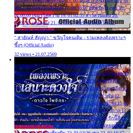
00:45:25 รอหน่อยน้องติ๋ม 15. 00:48:56 เรือล่มในหนอง 16.
00:51:43 บัตรเชิญสีเลือด 17. 00:56:07 อดีตรักโรงทอ 18.
01:00:00 เขมรไล่ควาย 19. 01:02:55 สาวสวนแตง 20.
01:05:51 แอบมอง 21. 01:09:27 พบรักปากน้ำโพ 22.
01:13:06 สายัณห์เมา
" สายัณห์ สัญญา " ขวัญใจคนเดิม - รวมเพลงดังเพราะๆ
ซึ้งๆ (Official Audio)
32 views • 21.07.2569
1. 00:00:00 ทำไมทำฉันได้ 2. 00:03:20 นางฟ้าสลัม 3.
00:06:50 คน 4. 00:10:36 บุญเหลือเกิน 5. 00:13:58 ฝนหยาด
สุดท้าย 6. 00:17:30 ยาใจยาจก 7. 00:20:30 คิดดูให้ดี 8.
00:24:21 ลบรอยแผลรัก 9. 00:27:35 เหมือนใจโดนกรีด 10.
00:30:54 ขบวนการเปาเปียว 11. 00:34:05 คำรำพัน 12.
00:37:20 ปาหนัน 13. 00:40:37 ใจเจ้ากรรม 14. 00:44:15 จูบ
ฉันแล้วจงตายเสีย 15. 00:47:24 ขอสูมาเต๊อะ 16. 00:51:11
คนใจมาร 17. 00:54:50 คืนทรมาน 18. 00:58:25 รักนี้สีดำ
19. 01:01:44 ส่วนเกิน 20. 01:05:42 หยาดน้ำฝนหยดน้ำตา
21. 01:09:13 เหลือเพียงฝัน 22. 01:13:26 เขา 23. 01:16:37