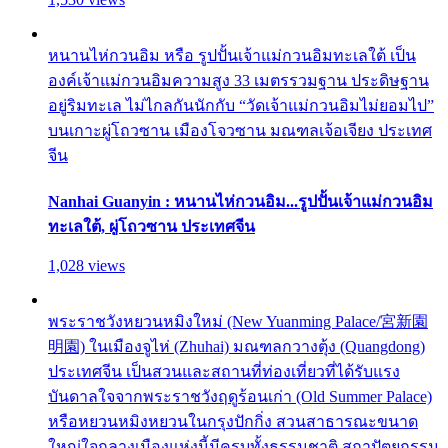
หนานไห่กวนอิม หรือ รูปปั้นเจ้าแม่กวนอิมทะเลใต้ เป็น
องค์เจ้าแม่กวนอิมความสูง 33 เมตรรวมฐาน ประดิษฐาน
อยู่ริมทะเล ไม่ไกลกันนักกับ “วัดเจ้าแม่กวนอิมไม่ยอมไป”
บนเกาะผู่โถวซาน เมืองโจวซาน มณฑลเจ้อเจียง ประเทศ
จีน
Nanhai Guanyin : หนานไห่กวนอิม...รูปปั้นเจ้าแม่กวนอิม
ทะเลใต้, ผู่โถวซาน ประเทศจีน
1,028 views
พระราชวังหยวนหมิงใหม่ (New Yuanming Palace/宮新園
明園) ในเมืองจูไห่ (Zhuhai) มณฑลกวางตุ้ง (Quangdong)
ประเทศจีน เป็นสวนและสถานที่ท่องเที่ยวที่ได้รับแรง
บันดาลใจจากพระราชวังฤดูร้อนเก่า (Old Summer Palace)
หรือหยวนหมิงหยวนในกรุงปักกิ่ง สวนสาธารณะขนาด
ใหญ่ใจกลางเมืองแห่งนี้มีครบทั้งธรรมชาติ สถาปัตยกรรม