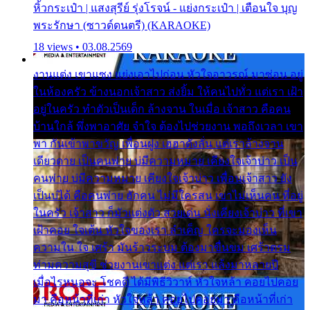
หิ้วกระเป๋า | แสงสุรีย์ รุ่งโรจน์ - แย่งกระเป๋า | เตือนใจ บุญ
พระรักษา (ซาวด์ดนตรี) (KARAOKE)
18 views • 03.08.2569
งานแต่ง เขาแซง แย่งเอาไปก่อน หัวใจอาวรณ์ มาซ่อน อยู่
ในห้องครัว ข้างนอกเจ้าสาว ส่งยิ้ม ให้คนไปทั่ว แต่เรา เฝ้า
อยู่ในครัว ทำตัวเป็นเด็ก ล้างจาน ในเมื่อ เจ้าสาว คือคน
บ้านใกล้ พึ่งพาอาศัย จำใจ ต้องไปช่วยงาน พอถึงเวลา เขา
พา กันเข้าพาขวัญ เพื่อนฝูง เฮฮาดังลั่น แต่เราล้างจาน
เดียวดาย เป็นคนพ่าย บ่มีความหมาย เคียงใจเจ้าบ่าว เป็น
คนพ่าย บ่มีความหมาย เคียงใจเจ้าบ่าว เพื่อนเจ้าสาว ยัง
เป็นบ่ได้ คือคนพ่าย ฮักคน ไม่มีใครสน เขาไม่เห็นคน ที่อยู่
ในครัว เจ้าสาว ก็มัวแต่งตัว สวยเด่น นั่งเคียงเจ้าบ่าว ที่เขา
เฝ้าคอย ใจเต้น หัวใจของเรา ลำเค็ญ ใครจะมองเห็น
ความใน ใจ เศร้า มันร้าวระบม ต้องมาขื่นขม เศร้าตรม
ท่ามความสุขี ช่วยงานเขาแต่ง แต่เรา แล้งมาหลายปี
เมื่อไรหนอจะ โชคดี ได้มีพิธีวิวาห์ หัวใจหล้า คอยไปคอย
มา คือหน้าที่เก่า หัวใจหล้า คอยไปคอยมา คือหน้าที่เก่า