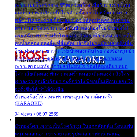
เพราะเป็นโรครักจาง ชีวิตเคว้งคว้าง เมื่อรักห่างร้างไกล
แม่ก็บอก พ่อก็สั่งจะรักใครสักครั้ง อย่าไปหวังความรวย
พลั้งไปใครจะช่วย ซื้อเปลมาไกว ให้ลูกบัวทอง เวรกรรม
ตามสนอง จึงเศร้าหมอง กลีบบัวทองต้องโรย บัวทองไม่
ตระหนัก เพราะไม่รักโคลนตม บัวทองท้องกลม เพราะลืม
ตมน้ำคลอง หลงลิ้น ที่สิ้นสัตย์ เจ้าจึงไม่ระมัด หลงกลิ่นลิ้น
โชย คำหวาน เขาวาดโรย บัวทองกลีบโรย ต้องร้อนรุม บัว
มาบานก่อนตูม ดุจไฟสุมร้อนรุมอุรา บัวทองผ่ายผอม
เพราะตรอมฤทัย ข้าวปลาไม่สนใจ ร้องไห้ลูกเดียว หยุด
โศก เสียเถิดทอง พักความเศร้าหมอง เถิดทองจ๋า ถึงใคร
เขาจะว่า ลูกเจ้าเกิดมา จะชื่อว่าไง พี่ขอเป็นเพื่อนปลอบใจ
จะตั้งชื่อให้ ว่าไอ้บังเอิญ
บัวทองร้องไห้ - เทพพร เพชรอุบล (ซาวด์ดนตรี)
(KARAOKE)
94 views • 06.07.2569
บัวทองโศก เพราะเป็นโรครักรุม ในอกกลัดกลุ้ม โดนแฟน
หนุ่มหลอกเอา เขารวย และรูปหล่อ มาพะเน้าพะนอ