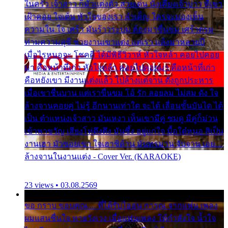
ในครัว เจ้าสาว ก็มัวแต่งตัว สวยเด่น นั่งเคียงเจ้าบ่าว ที่เขา
เฝ้าคอย ใจเต้น หัวใจของเรา ลำเค็ญ ใครจะมองเห็น
ความใน ใจ เศร้า มันร้าวระบม ต้องมาขื่นขม เศร้าตรม
ท่ามความสุขี ช่วยงานเขาแต่ง แต่เรา แล้งมาหลายปี
เมื่อไรหนอจะ โชคดี ได้มีพิธีวิวาห์ หัวใจหล้า คอยไปคอย
มา คือหน้าที่เก่า หัวใจหล้า คอยไปคอยมา คือหน้าที่เก่า
คือหยังเขา มีงานแต่งแล้ว ไปล้างแต่จาน ดั่งถูกประหาร
เมื่อเขาชื่นบาน แต่เราขื่นขม โอ้ รัก ลอยลม ไม่สม ดัง ใจ
ล้างจานคอยคู่ ไม่รู้ อีกนานเท่าใด จะได้ เลื่อนขั้นบันได ได้
เป็น ตำแหน่งเจ้าสาว มันเหงา เห็นเขามีคู่ ซมดู มีคู่ก็ม่วน
เข้าพาขวัญ เสียงโห่ตึงตึง มันซึ้ง อยู่แก่ใจ มื้อใด๋หนอ สิเป็น
งานเฮา มัวซอยเขา ใจเฮาซิด้าน มันทรมาน จับจาน เอย…
ล้างจานในงานแต่ง - Cover Ver. (KARAOKE)
23 views • 03.08.2569
ขอ กราบ ขอบคุณ.... ที่ได้รับไออุ่น การุณ จากแฟน เพลง
ผมแสนชื่นใจ หายวังเวง เมื่อแฟนเพลง ให้กำลังใจ น้ำใจ