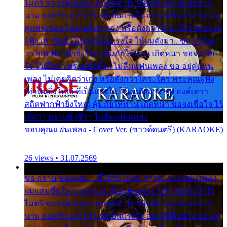
ไมตรี จากแฟนเพลง ทุกทุกที่ ปราณีหลั่งไหล ผมขอฝาก
นาม ยอดรักเอาไว้ โปรดเป็นแรงใจ อย่างนี้เรื่อยไป ขอ อยู่
คู่แฟนเพลง ไม่เคยคิดว่าเก่ง หรือดังกว่าใคร..ใคร พระคุณ
ผู้ฟัง เท่านั้นยิ่งใหญ่ ที่เป็นแรงใจ ให้ผมดังมา.. ขอ องค์เท
วา สถิตฟากฟ้ายิ่งใหญ่ คุ้มภัยให้ท่าน เถิดหนา ขอจงเชื่อ
ใจ ไว้เถิดว่า ตราบชั่วชีวา ไม่ลืมแฟนเพลง ขอ อยู่คู่แฟน
เพลง ไม่เคยคิดว่าเก่ง หรือดังกว่าใคร..ใคร พระคุณผู้ฟัง
เท่านั้นยิ่งใหญ่ ที่เป็นแรงใจ ให้ผมดังมา.. ขอ องค์เทวา
สถิตฟากฟ้ายิ่งใหญ่ คุ้มภัยให้ท่าน เถิดหนา ขอจงเชื่อใจ ไว้
เถิดว่า ตราบชั่วชีวา ไม่ลืมแฟนเพลง
ขอบคุณแฟนเพลง - Cover Ver. (ซาวด์ดนตรี) (KARAOKE)
26 views • 31.07.2569
ขอ กราบ ขอบคุณ.... ที่ได้รับไออุ่น การุณ จากแฟน เพลง
ผมแสนชื่นใจ หายวังเวง เมื่อแฟนเพลง ให้กำลังใจ น้ำใจ
ไมตรี จากแฟนเพลง ทุกทุกที่ ปราณีหลั่งไหล ผมขอฝาก
นาม ยอดรักเอาไว้ โปรดเป็นแรงใจ อย่างนี้เรื่อยไป ขอ อยู่