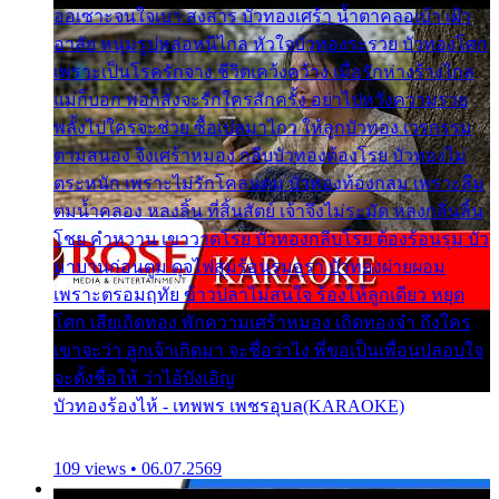
ออเซาะจนใจเบา สงสาร บัวทองเศร้า น้ำตาคลอเบ้า เฝ้า
อาลัย หนุ่มรูปหล่อหนีไกล หัวใจบัวทองระรวย บัวทองโศก
เพราะเป็นโรครักจาง ชีวิตเคว้งคว้าง เมื่อรักห่างร้างไกล
แม่ก็บอก พ่อก็สั่งจะรักใครสักครั้ง อย่าไปหวังความรวย
พลั้งไปใครจะช่วย ซื้อเปลมาไกว ให้ลูกบัวทอง เวรกรรม
ตามสนอง จึงเศร้าหมอง กลีบบัวทองต้องโรย บัวทองไม่
ตระหนัก เพราะไม่รักโคลนตม บัวทองท้องกลม เพราะลืม
ตมน้ำคลอง หลงลิ้น ที่สิ้นสัตย์ เจ้าจึงไม่ระมัด หลงกลิ่นลิ้น
โชย คำหวาน เขาวาดโรย บัวทองกลีบโรย ต้องร้อนรุม บัว
มาบานก่อนตูม ดุจไฟสุมร้อนรุมอุรา บัวทองผ่ายผอม
เพราะตรอมฤทัย ข้าวปลาไม่สนใจ ร้องไห้ลูกเดียว หยุด
โศก เสียเถิดทอง พักความเศร้าหมอง เถิดทองจ๋า ถึงใคร
เขาจะว่า ลูกเจ้าเกิดมา จะชื่อว่าไง พี่ขอเป็นเพื่อนปลอบใจ
จะตั้งชื่อให้ ว่าไอ้บังเอิญ
บัวทองร้องไห้ - เทพพร เพชรอุบล(KARAOKE)
109 views • 06.07.2569