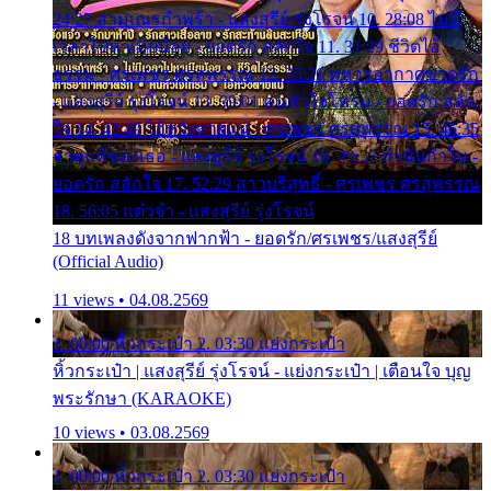
24:27 สามเณรกำพร้า - แสงสุรีย์ รุ่งโรจน์ 10. 28:08 ไม่มี
เวลาไปหาเมียน้อย - ยอดรัก สลักใจ 11. 31:29 ชีวิตไอ้
ธรรม - ศรเพชร ศรสุพรรณ 12. 35:26 ทหารอากาศขาดรัก
- แสงสุรีย์ รุ่งโรจน์ 13. 39:01 คนหัวใจโทรม - ยอดรัก สลัก
ใจ 14. 42:49 ไอ้หวังตายแน่ - ศรเพชร ศรสุพรรณ 15. 46:35
ธาตุแท้ของเธอ - แสงสุรีย์ รุ่งโรจน์ 16. 49:57 กำนันกำใน -
ยอดรัก สลักใจ 17. 52:29 สาวบริสุทธิ์ - ศรเพชร ศรสุพรรณ
18. 56:05 แต๋วจ๋า - แสงสุรีย์ รุ่งโรจน์
18 บทเพลงดังจากฟากฟ้า - ยอดรัก/ศรเพชร/แสงสุรีย์
(Official Audio)
11 views • 04.08.2569
1. 00:00 หิ้วกระเป๋า 2. 03:30 แย่งกระเป๋า
หิ้วกระเป๋า | แสงสุรีย์ รุ่งโรจน์ - แย่งกระเป๋า | เตือนใจ บุญ
พระรักษา (KARAOKE)
10 views • 03.08.2569
1. 00:00 หิ้วกระเป๋า 2. 03:30 แย่งกระเป๋า