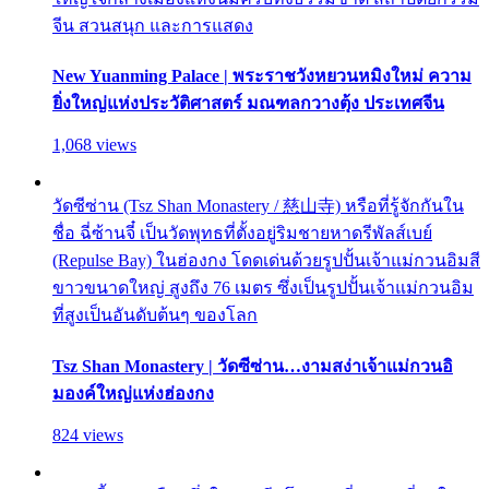
จีน สวนสนุก และการแสดง
New Yuanming Palace | พระราชวังหยวนหมิงใหม่ ความ
ยิ่งใหญ่แห่งประวัติศาสตร์ มณฑลกวางตุ้ง ประเทศจีน
1,068 views
วัดซีซ่าน (Tsz Shan Monastery / 慈山寺) หรือที่รู้จักกันใน
ชื่อ ฉี่ซ้านจี๋ เป็นวัดพุทธที่ตั้งอยู่ริมชายหาดรีพัลส์เบย์
(Repulse Bay) ในฮ่องกง โดดเด่นด้วยรูปปั้นเจ้าแม่กวนอิมสี
ขาวขนาดใหญ่ สูงถึง 76 เมตร ซึ่งเป็นรูปปั้นเจ้าแม่กวนอิม
ที่สูงเป็นอันดับต้นๆ ของโลก
Tsz Shan Monastery | วัดซีซ่าน…งามสง่าเจ้าแม่กวนอิ
มองค์ใหญ่แห่งฮ่องกง
824 views