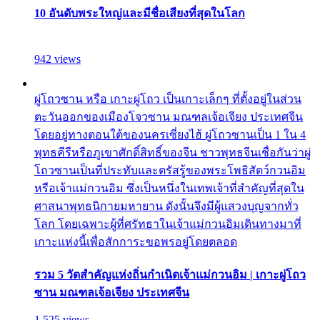
10 อันดับพระใหญ่และมีชื่อเสียงที่สุดในโลก
942 views
ผู่โถวซาน หรือ เกาะผู่โถว เป็นเกาะเล็กๆ ที่ตั้งอยู่ในส่วน
ตะวันออกของเมืองโจวซาน มณฑลเจ้อเจียง ประเทศจีน
โดยอยู่ทางตอนใต้ของนครเซี่ยงไฮ้ ผู่โถวซานเป็น 1 ใน 4
พุทธคีรีหรือภูเขาศักดิ์สิทธิ์ของจีน ชาวพุทธจีนเชื่อกันว่าผู่
โถวซานเป็นที่ประทับและตรัสรู้ของพระโพธิสัตว์กวนอิม
หรือเจ้าแม่กวนอิม ซึ่งเป็นหนึ่งในเทพเจ้าที่สำคัญที่สุดใน
ศาสนาพุทธนิกายมหายาน ดังนั้นจึงมีผู้แสวงบุญจากทั่ว
โลก โดยเฉพาะผู้ที่ศรัทธาในเจ้าแม่กวนอิมเดินทางมาที่
เกาะแห่งนี้เพื่อสักการะขอพรอยู่โดยตลอด
รวม 5 วัดสำคัญแห่งถิ่นกำเนิดเจ้าแม่กวนอิม | เกาะผู่โถว
ซาน มณฑลเจ้อเจียง ประเทศจีน
1,525 views