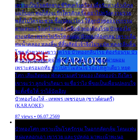
เพราะเป็นโรครักจาง ชีวิตเคว้งคว้าง เมื่อรักห่างร้างไกล
แม่ก็บอก พ่อก็สั่งจะรักใครสักครั้ง อย่าไปหวังความรวย
พลั้งไปใครจะช่วย ซื้อเปลมาไกว ให้ลูกบัวทอง เวรกรรม
ตามสนอง จึงเศร้าหมอง กลีบบัวทองต้องโรย บัวทองไม่
ตระหนัก เพราะไม่รักโคลนตม บัวทองท้องกลม เพราะลืม
ตมน้ำคลอง หลงลิ้น ที่สิ้นสัตย์ เจ้าจึงไม่ระมัด หลงกลิ่นลิ้น
โชย คำหวาน เขาวาดโรย บัวทองกลีบโรย ต้องร้อนรุม บัว
มาบานก่อนตูม ดุจไฟสุมร้อนรุมอุรา บัวทองผ่ายผอม
เพราะตรอมฤทัย ข้าวปลาไม่สนใจ ร้องไห้ลูกเดียว หยุด
โศก เสียเถิดทอง พักความเศร้าหมอง เถิดทองจ๋า ถึงใคร
เขาจะว่า ลูกเจ้าเกิดมา จะชื่อว่าไง พี่ขอเป็นเพื่อนปลอบใจ
จะตั้งชื่อให้ ว่าไอ้บังเอิญ
บัวทองร้องไห้ - เทพพร เพชรอุบล (ซาวด์ดนตรี)
(KARAOKE)
87 views • 06.07.2569
บัวทองโศก เพราะเป็นโรครักรุม ในอกกลัดกลุ้ม โดนแฟน
หนุ่มหลอกเอา เขารวย และรูปหล่อ มาพะเน้าพะนอ