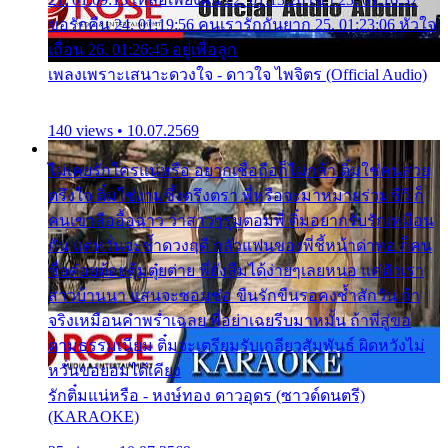
ขอรักคืน 24. 01:19:56 คนเรารักกันยาก 25. 01:23:06 หัวใจ
เถื่อน 26. 01:26:45 อยู่เพื่อลูก
เพลงเพราะเสนาะดวงใจ - ดาวใจ ไพจิตร (Official Audio)
140 views • 10.07.2569
ไม่เคยรักใครแน่หรือ อยากเชื่อถือก็ไม่กล้า ติ๋มใช่คนสวย
ตรึงใจ ติ๋มใช่งามซึ้งตรึงตรา พี่หรือจะมาหมายร่วมชีวี ก็
คนเขาลืออื้อฉาว ว่าสาวๆรุมตอมพี่ ติ๋มอยากรับรักเหมือน
กัน แต่หวั่นจะช้ำดวงฤดี กลัวแฟนของพี่ชี้หน้าด่าทอ ก็คน
ชื่อต๋อยต้อยตุ้มตุ๋ยต่าย พี่ยังลืมได้ง่ายๆเลยหนอ แค่ตัวเรา
สาวบ้านนา แสนจะซอมซ่อ ขืนรักขืนรอคงช้ำสักวัน ถ้า
จริงเหมือนคำพร่ำเฉลย พี่อย่าเฉยรีบมาหมั้น ถ้าพี่สู่ขอ
ตามธรรมเนียม ติ๋มจะเตรียมรับเกลียวสัมพันธ์ ผิดหวังไม่
หวั่นขอยอมได้เคียง
รักติ๋มแน่หรือ - หงษ์ทอง ดาวอุดร (ซาวด์ดนตรี)
(KARAOKE)