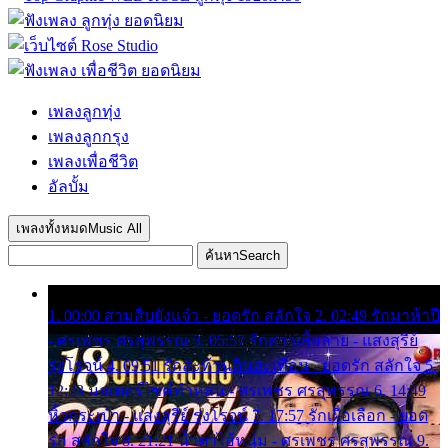
เพลงลูกทุ่ง
เพลงลูกกรุง
เพลงเพื่อชีวิต
อัลบั้ม
เพลงทั้งหมด
Music All
ค้นหา
Search
1. 00:00 สามสิบยังแจ๋ว - ยอดรัก สลักใจ 2. 02:49 รักมาห้าปี
- ศรเพชร ศรสุพรรณ 3. 05:57 รักสาวเสื้อลาย - แสงสุรีย์
รุ่งโรจน์ 4. 09:51 รักสะท้านดินสะเทือน - ยอดรัก สลักใจ 5.
12:23 มอเตอร์ไซค์ทำหล่น - ศรเพชร ศรสุพรรณ 6. 14:49
หิ้วกระเป๋า - แสงสุรีย์ รุ่งโรจน์ 7. 17:57 รักเผื่อเลือก - ยอด
รัก สลักใจ 8. 21:21 น้ำตาไอ้หนุ่ม - ศรเพชร ศรสุพรรณ 9.