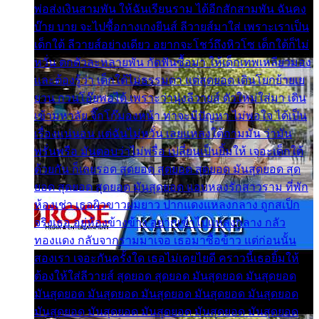
พ่อส่งเงินสามพัน ให้ฉันเรียนราม ได้อีกสักสามพัน ฉันคง
บ๊าย บาย จะไปซื้อกางเกงยีนส์ ลีวายส์มาใส่ เพราะเราเป็น
เด็กใต้ ลีวายส์อย่างเดียว อยากจะโชว์ถึงหิวโซ เด็กใต้ก็ไม่
หวั่น ตกตัวละหลายพัน กัดฟันซื้อมา ให้เด็กเทพเหลียวมอง
และต้องรู้ว่า เด็กใต้ไม่ธรรมดา แต่สุดยอด เดินโยกย้ายเย
ยวน กวนโอ๊ยพอได้ เพราะว่านุ่งลีวายส์ ตัวใหม่ใส่มา เดิน
เข้ามหาลัย จิ๊กโก๊มองหน้า ท่าจะมีปัญหา ไม่พอใจ ได้เป็น
เรื่องแน่นอน แต่ฉันไม่หวั่น เลยแหลงใต้ถามมัน ว่ามัน
พรั่นพรือ มันตอบว่าไม่พรื่อ เปลี่ยนเป็นยิ้มให้ เจอะเด็กใต้
ด้วยกัน ก็เลยรอด สุดยอด สุดยอด สุดยอด มันสุดยอด สุด
ยอด สุดยอด สุดยอด มันสุดยอด แอบหลงรักสาวราม ที่พัก
ห้องเช่า เธอผิวขาวผมยาว ปากแดงแหลงกลาง ถูกสเป็ก
จริงเธอ อยู่ห้องข้างข้าง อยากเข้าไปแหลงกลาง กลัว
ทองแดง กลับจากรามมาเจอ เธอมาซื้อข้าว แต่ก่อนนั้น
สองเรา เจอะกันครั้งใด เธอไม่เคยไยดี คราวนี้เธอยิ้มให้
ต้องให้ใส่ลีวายส์ สุดยอด สุดยอด มันสุดยอด มันสุดยอด
มันสุดยอด มันสุดยอด มันสุดยอด มันสุดยอด มันสุดยอด
มันสุดยอด มันสุดยอด มันสุดยอด มันสุดยอด มันสุดยอด