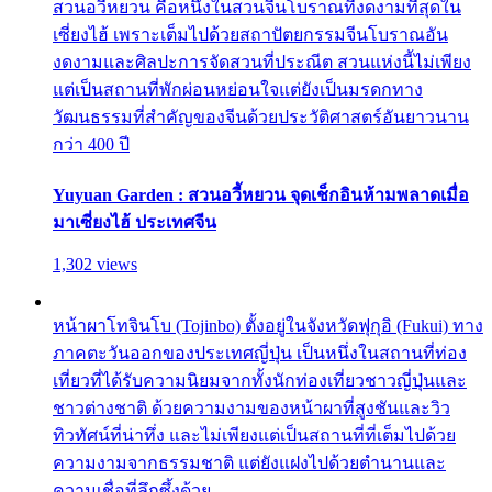
สวนอวี้หยวน คือหนึ่งในสวนจีนโบราณที่งดงามที่สุดใน
เซี่ยงไฮ้ เพราะเต็มไปด้วยสถาปัตยกรรมจีนโบราณอัน
งดงามและศิลปะการจัดสวนที่ประณีต สวนแห่งนี้ไม่เพียง
แต่เป็นสถานที่พักผ่อนหย่อนใจแต่ยังเป็นมรดกทาง
วัฒนธรรมที่สำคัญของจีนด้วยประวัติศาสตร์อันยาวนาน
กว่า 400 ปี
Yuyuan Garden : สวนอวี้หยวน จุดเช็กอินห้ามพลาดเมื่อ
มาเซี่ยงไฮ้ ประเทศจีน
1,302 views
หน้าผาโทจินโบ (Tojinbo) ตั้งอยู่ในจังหวัดฟุกุอิ (Fukui) ทาง
ภาคตะวันออกของประเทศญี่ปุ่น เป็นหนึ่งในสถานที่ท่อง
เที่ยวที่ได้รับความนิยมจากทั้งนักท่องเที่ยวชาวญี่ปุ่นและ
ชาวต่างชาติ ด้วยความงามของหน้าผาที่สูงชันและวิว
ทิวทัศน์ที่น่าทึ่ง และไม่เพียงแต่เป็นสถานที่ที่เต็มไปด้วย
ความงามจากธรรมชาติ แต่ยังแฝงไปด้วยตำนานและ
ความเชื่อที่ลึกซึ้งด้วย