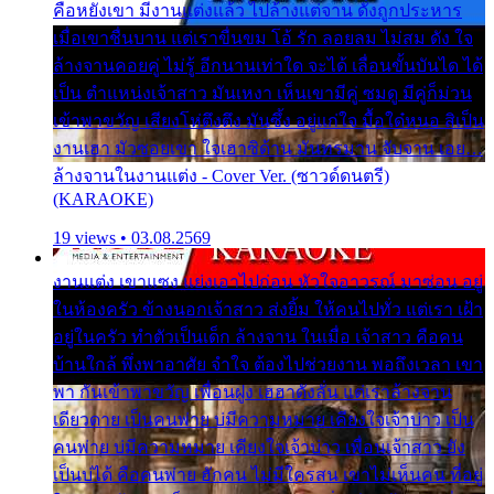
คือหยังเขา มีงานแต่งแล้ว ไปล้างแต่จาน ดั่งถูกประหาร
เมื่อเขาชื่นบาน แต่เราขื่นขม โอ้ รัก ลอยลม ไม่สม ดัง ใจ
ล้างจานคอยคู่ ไม่รู้ อีกนานเท่าใด จะได้ เลื่อนขั้นบันได ได้
เป็น ตำแหน่งเจ้าสาว มันเหงา เห็นเขามีคู่ ซมดู มีคู่ก็ม่วน
เข้าพาขวัญ เสียงโห่ตึงตึง มันซึ้ง อยู่แก่ใจ มื้อใด๋หนอ สิเป็น
งานเฮา มัวซอยเขา ใจเฮาซิด้าน มันทรมาน จับจาน เอย…
ล้างจานในงานแต่ง - Cover Ver. (ซาวด์ดนตรี)
(KARAOKE)
19 views • 03.08.2569
งานแต่ง เขาแซง แย่งเอาไปก่อน หัวใจอาวรณ์ มาซ่อน อยู่
ในห้องครัว ข้างนอกเจ้าสาว ส่งยิ้ม ให้คนไปทั่ว แต่เรา เฝ้า
อยู่ในครัว ทำตัวเป็นเด็ก ล้างจาน ในเมื่อ เจ้าสาว คือคน
บ้านใกล้ พึ่งพาอาศัย จำใจ ต้องไปช่วยงาน พอถึงเวลา เขา
พา กันเข้าพาขวัญ เพื่อนฝูง เฮฮาดังลั่น แต่เราล้างจาน
เดียวดาย เป็นคนพ่าย บ่มีความหมาย เคียงใจเจ้าบ่าว เป็น
คนพ่าย บ่มีความหมาย เคียงใจเจ้าบ่าว เพื่อนเจ้าสาว ยัง
เป็นบ่ได้ คือคนพ่าย ฮักคน ไม่มีใครสน เขาไม่เห็นคน ที่อยู่