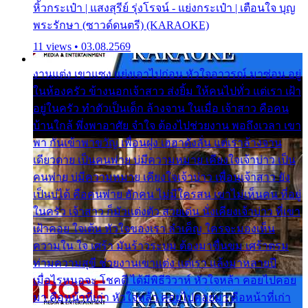
หิ้วกระเป๋า | แสงสุรีย์ รุ่งโรจน์ - แย่งกระเป๋า | เตือนใจ บุญ
พระรักษา (ซาวด์ดนตรี) (KARAOKE)
11 views • 03.08.2569
งานแต่ง เขาแซง แย่งเอาไปก่อน หัวใจอาวรณ์ มาซ่อน อยู่
ในห้องครัว ข้างนอกเจ้าสาว ส่งยิ้ม ให้คนไปทั่ว แต่เรา เฝ้า
อยู่ในครัว ทำตัวเป็นเด็ก ล้างจาน ในเมื่อ เจ้าสาว คือคน
บ้านใกล้ พึ่งพาอาศัย จำใจ ต้องไปช่วยงาน พอถึงเวลา เขา
พา กันเข้าพาขวัญ เพื่อนฝูง เฮฮาดังลั่น แต่เราล้างจาน
เดียวดาย เป็นคนพ่าย บ่มีความหมาย เคียงใจเจ้าบ่าว เป็น
คนพ่าย บ่มีความหมาย เคียงใจเจ้าบ่าว เพื่อนเจ้าสาว ยัง
เป็นบ่ได้ คือคนพ่าย ฮักคน ไม่มีใครสน เขาไม่เห็นคน ที่อยู่
ในครัว เจ้าสาว ก็มัวแต่งตัว สวยเด่น นั่งเคียงเจ้าบ่าว ที่เขา
เฝ้าคอย ใจเต้น หัวใจของเรา ลำเค็ญ ใครจะมองเห็น
ความใน ใจ เศร้า มันร้าวระบม ต้องมาขื่นขม เศร้าตรม
ท่ามความสุขี ช่วยงานเขาแต่ง แต่เรา แล้งมาหลายปี
เมื่อไรหนอจะ โชคดี ได้มีพิธีวิวาห์ หัวใจหล้า คอยไปคอย
มา คือหน้าที่เก่า หัวใจหล้า คอยไปคอยมา คือหน้าที่เก่า