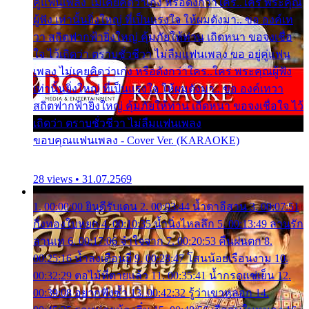
คู่แฟนเพลง ไม่เคยคิดว่าเก่ง หรือดังกว่าใคร..ใคร พระคุณ
ผู้ฟัง เท่านั้นยิ่งใหญ่ ที่เป็นแรงใจ ให้ผมดังมา.. ขอ องค์เท
วา สถิตฟากฟ้ายิ่งใหญ่ คุ้มภัยให้ท่าน เถิดหนา ขอจงเชื่อ
ใจ ไว้เถิดว่า ตราบชั่วชีวา ไม่ลืมแฟนเพลง ขอ อยู่คู่แฟน
เพลง ไม่เคยคิดว่าเก่ง หรือดังกว่าใคร..ใคร พระคุณผู้ฟัง
เท่านั้นยิ่งใหญ่ ที่เป็นแรงใจ ให้ผมดังมา.. ขอ องค์เทวา
สถิตฟากฟ้ายิ่งใหญ่ คุ้มภัยให้ท่าน เถิดหนา ขอจงเชื่อใจ ไว้
เถิดว่า ตราบชั่วชีวา ไม่ลืมแฟนเพลง
ขอบคุณแฟนเพลง - Cover Ver. (KARAOKE)
28 views • 31.07.2569
1. 00:00:00 ยินดีรับเดน 2. 00:03:44 น้ำตาอีสาน 3. 00:07:51
กิ่งทองใบหยก 4. 00:10:35 น้ำนิ่งไหลลึก 5. 00:13:49 ลานรัก
ลานเท 6. 00:17:06 จำใจจาก 7. 00:20:53 คืนฝนตก 8.
00:25:16 น้ำลงเดือนยี่ 9. 00:28:47 โสนน้อยเรือนงาม 10.
00:32:29 ตอไม้ที่ตายแล้ว 11. 00:35:41 น้ำกรดแช่เย็น 12.
00:39:08 อยากฟังซ้ำ 13. 00:42:32 รู้ว่าเขาหลอก 14.