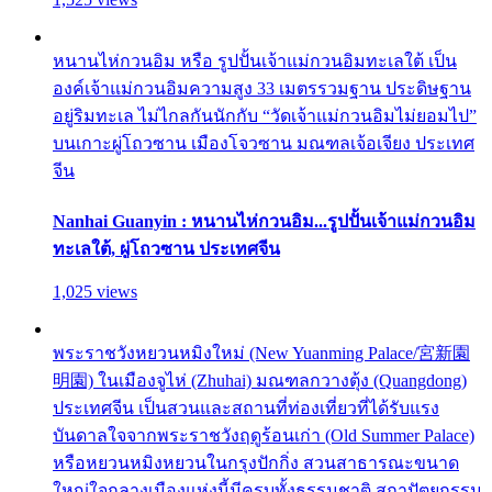
หนานไห่กวนอิม หรือ รูปปั้นเจ้าแม่กวนอิมทะเลใต้ เป็น
องค์เจ้าแม่กวนอิมความสูง 33 เมตรรวมฐาน ประดิษฐาน
อยู่ริมทะเล ไม่ไกลกันนักกับ “วัดเจ้าแม่กวนอิมไม่ยอมไป”
บนเกาะผู่โถวซาน เมืองโจวซาน มณฑลเจ้อเจียง ประเทศ
จีน
Nanhai Guanyin : หนานไห่กวนอิม...รูปปั้นเจ้าแม่กวนอิม
ทะเลใต้, ผู่โถวซาน ประเทศจีน
1,025 views
พระราชวังหยวนหมิงใหม่ (New Yuanming Palace/宮新園
明園) ในเมืองจูไห่ (Zhuhai) มณฑลกวางตุ้ง (Quangdong)
ประเทศจีน เป็นสวนและสถานที่ท่องเที่ยวที่ได้รับแรง
บันดาลใจจากพระราชวังฤดูร้อนเก่า (Old Summer Palace)
หรือหยวนหมิงหยวนในกรุงปักกิ่ง สวนสาธารณะขนาด
ใหญ่ใจกลางเมืองแห่งนี้มีครบทั้งธรรมชาติ สถาปัตยกรรม