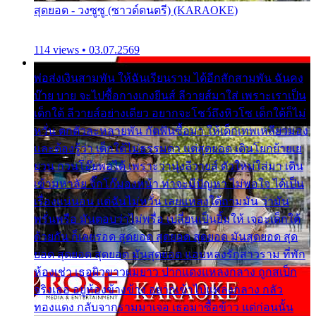
สุดยอด - วงซูซู (ซาวด์ดนตรี) (KARAOKE)
114 views • 03.07.2569
พ่อส่งเงินสามพัน ให้ฉันเรียนราม ได้อีกสักสามพัน ฉันคง
บ๊าย บาย จะไปซื้อกางเกงยีนส์ ลีวายส์มาใส่ เพราะเราเป็น
เด็กใต้ ลีวายส์อย่างเดียว อยากจะโชว์ถึงหิวโซ เด็กใต้ก็ไม่
หวั่น ตกตัวละหลายพัน กัดฟันซื้อมา ให้เด็กเทพเหลียวมอง
และต้องรู้ว่า เด็กใต้ไม่ธรรมดา แต่สุดยอด เดินโยกย้ายเย
ยวน กวนโอ๊ยพอได้ เพราะว่านุ่งลีวายส์ ตัวใหม่ใส่มา เดิน
เข้ามหาลัย จิ๊กโก๊มองหน้า ท่าจะมีปัญหา ไม่พอใจ ได้เป็น
เรื่องแน่นอน แต่ฉันไม่หวั่น เลยแหลงใต้ถามมัน ว่ามัน
พรั่นพรือ มันตอบว่าไม่พรื่อ เปลี่ยนเป็นยิ้มให้ เจอะเด็กใต้
ด้วยกัน ก็เลยรอด สุดยอด สุดยอด สุดยอด มันสุดยอด สุด
ยอด สุดยอด สุดยอด มันสุดยอด แอบหลงรักสาวราม ที่พัก
ห้องเช่า เธอผิวขาวผมยาว ปากแดงแหลงกลาง ถูกสเป็ก
จริงเธอ อยู่ห้องข้างข้าง อยากเข้าไปแหลงกลาง กลัว
ทองแดง กลับจากรามมาเจอ เธอมาซื้อข้าว แต่ก่อนนั้น