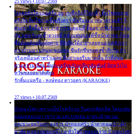
25 views • 10.07.2569
ไม่เคยรักใครแน่หรือ อยากเชื่อถือก็ไม่กล้า ติ๋มใช่คนสวย
ตรึงใจ ติ๋มใช่งามซึ้งตรึงตรา พี่หรือจะมาหมายร่วมชีวี ก็
คนเขาลืออื้อฉาว ว่าสาวๆรุมตอมพี่ ติ๋มอยากรับรักเหมือน
กัน แต่หวั่นจะช้ำดวงฤดี กลัวแฟนของพี่ชี้หน้าด่าทอ ก็คน
ชื่อต๋อยต้อยตุ้มตุ๋ยต่าย พี่ยังลืมได้ง่ายๆเลยหนอ แค่ตัวเรา
สาวบ้านนา แสนจะซอมซ่อ ขืนรักขืนรอคงช้ำสักวัน ถ้า
จริงเหมือนคำพร่ำเฉลย พี่อย่าเฉยรีบมาหมั้น ถ้าพี่สู่ขอ
ตามธรรมเนียม ติ๋มจะเตรียมรับเกลียวสัมพันธ์ ผิดหวังไม่
หวั่นขอยอมได้เคียง
รักติ๋มแน่หรือ - หงษ์ทอง ดาวอุดร (KARAOKE)
27 views • 10.07.2569
บัวทองโศก เพราะเป็นโรครักรุม ในอกกลัดกลุ้ม โดนแฟน
หนุ่มหลอกเอา เขารวย และรูปหล่อ มาพะเน้าพะนอ
ออเซาะจนใจเบา สงสาร บัวทองเศร้า น้ำตาคลอเบ้า เฝ้า
อาลัย หนุ่มรูปหล่อหนีไกล หัวใจบัวทองระรวย บัวทองโศก