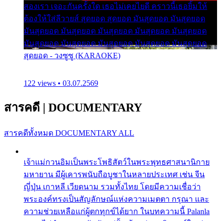
สองเรา เจอะกันครั้งใด เธอไม่เคยไยดี คราวนี้เธอยิ้มให้
ต้องให้ใส่ลีวายส์ สุดยอด สุดยอด มันสุดยอด มันสุดยอด
มันสุดยอด มันสุดยอด มันสุดยอด มันสุดยอด มันสุดยอด
มันสุดยอด มันสุดยอด มันสุดยอด มันสุดยอด มันสุดยอด
สุดยอด - วงซูซู (KARAOKE)
122 views • 03.07.2569
สารคดี
|
DOCUMENTARY
สารคดีทั้งหมด
DOCUMENTARY ALL
เจ้าแม่กวนอิมเป็นพระโพธิสัตว์ในพระพุทธศาสนานิกาย
มหายาน มีผู้เคารพนับถือบูชาในหลายประเทศ เช่น จีน
ญี่ปุ่น เกาหลี เวียดนาม รวมทั้งไทย โดยมีความเชื่อว่า
พระองค์ทรงเป็นสัญลักษณ์แห่งความเมตตา กรุณา และ
ความช่วยเหลือแก่ผู้ตกทุกข์ได้ยาก ในบทความนี้ Palanla