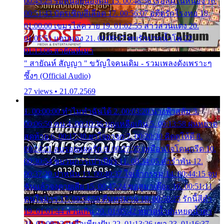
00:45:25 รอหน่อยน้องติ๋ม 15. 00:48:56 เรือล่มในหนอง 16.
00:51:43 บัตรเชิญสีเลือด 17. 00:56:07 อดีตรักโรงทอ 18.
01:00:00 เขมรไล่ควาย 19. 01:02:55 สาวสวนแตง 20.
01:05:51 แอบมอง 21. 01:09:27 พบรักปากน้ำโพ 22.
01:13:06 สายัณห์เมา
" สายัณห์ สัญญา " ขวัญใจคนเดิม - รวมเพลงดังเพราะๆ
ซึ้งๆ (Official Audio)
27 views • 21.07.2569
1. 00:00:00 ทำไมทำฉันได้ 2. 00:03:20 นางฟ้าสลัม 3.
00:06:50 คน 4. 00:10:36 บุญเหลือเกิน 5. 00:13:58 ฝนหยาด
สุดท้าย 6. 00:17:30 ยาใจยาจก 7. 00:20:30 คิดดูให้ดี 8.
00:24:21 ลบรอยแผลรัก 9. 00:27:35 เหมือนใจโดนกรีด 10.
00:30:54 ขบวนการเปาเปียว 11. 00:34:05 คำรำพัน 12.
00:37:20 ปาหนัน 13. 00:40:37 ใจเจ้ากรรม 14. 00:44:15 จูบ
ฉันแล้วจงตายเสีย 15. 00:47:24 ขอสูมาเต๊อะ 16. 00:51:11
คนใจมาร 17. 00:54:50 คืนทรมาน 18. 00:58:25 รักนี้สีดำ
19. 01:01:44 ส่วนเกิน 20. 01:05:42 หยาดน้ำฝนหยดน้ำตา
21. 01:09:13 เหลือเพียงฝัน 22. 01:13:26 เขา 23. 01:16:37