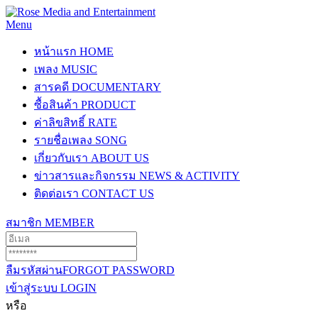
Menu
หน้าแรก
HOME
เพลง
MUSIC
สารคดี
DOCUMENTARY
ซื้อสินค้า
PRODUCT
ค่าลิขสิทธิ์
RATE
รายชื่อเพลง
SONG
เกี่ยวกับเรา
ABOUT US
ข่าวสารและกิจกรรม
NEWS & ACTIVITY
ติดต่อเรา
CONTACT US
สมาชิก
MEMBER
ลืมรหัสผ่าน
FORGOT PASSWORD
เข้าสู่ระบบ
LOGIN
หรือ