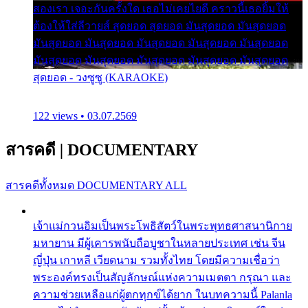
สองเรา เจอะกันครั้งใด เธอไม่เคยไยดี คราวนี้เธอยิ้มให้
ต้องให้ใส่ลีวายส์ สุดยอด สุดยอด มันสุดยอด มันสุดยอด
มันสุดยอด มันสุดยอด มันสุดยอด มันสุดยอด มันสุดยอด
มันสุดยอด มันสุดยอด มันสุดยอด มันสุดยอด มันสุดยอด
สุดยอด - วงซูซู (KARAOKE)
122 views • 03.07.2569
สารคดี
|
DOCUMENTARY
สารคดีทั้งหมด
DOCUMENTARY ALL
เจ้าแม่กวนอิมเป็นพระโพธิสัตว์ในพระพุทธศาสนานิกาย
มหายาน มีผู้เคารพนับถือบูชาในหลายประเทศ เช่น จีน
ญี่ปุ่น เกาหลี เวียดนาม รวมทั้งไทย โดยมีความเชื่อว่า
พระองค์ทรงเป็นสัญลักษณ์แห่งความเมตตา กรุณา และ
ความช่วยเหลือแก่ผู้ตกทุกข์ได้ยาก ในบทความนี้ Palanla