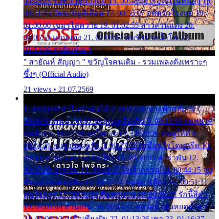
00:45:25 รอหน่อยน้องติ๋ม 15. 00:48:56 เรือล่มในหนอง 16.
00:51:43 บัตรเชิญสีเลือด 17. 00:56:07 อดีตรักโรงทอ 18.
01:00:00 เขมรไล่ควาย 19. 01:02:55 สาวสวนแตง 20.
01:05:51 แอบมอง 21. 01:09:27 พบรักปากน้ำโพ 22.
01:13:06 สายัณห์เมา
" สายัณห์ สัญญา " ขวัญใจคนเดิม - รวมเพลงดังเพราะๆ
ซึ้งๆ (Official Audio)
21 views • 21.07.2569
1. 00:00:00 ทำไมทำฉันได้ 2. 00:03:20 นางฟ้าสลัม 3.
00:06:50 คน 4. 00:10:36 บุญเหลือเกิน 5. 00:13:58 ฝนหยาด
สุดท้าย 6. 00:17:30 ยาใจยาจก 7. 00:20:30 คิดดูให้ดี 8.
00:24:21 ลบรอยแผลรัก 9. 00:27:35 เหมือนใจโดนกรีด 10.
00:30:54 ขบวนการเปาเปียว 11. 00:34:05 คำรำพัน 12.
00:37:20 ปาหนัน 13. 00:40:37 ใจเจ้ากรรม 14. 00:44:15 จูบ
ฉันแล้วจงตายเสีย 15. 00:47:24 ขอสูมาเต๊อะ 16. 00:51:11
คนใจมาร 17. 00:54:50 คืนทรมาน 18. 00:58:25 รักนี้สีดำ
19. 01:01:44 ส่วนเกิน 20. 01:05:42 หยาดน้ำฝนหยดน้ำตา
21. 01:09:13 เหลือเพียงฝัน 22. 01:13:26 เขา 23. 01:16:37