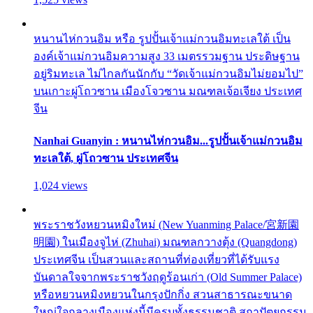
หนานไห่กวนอิม หรือ รูปปั้นเจ้าแม่กวนอิมทะเลใต้ เป็น
องค์เจ้าแม่กวนอิมความสูง 33 เมตรรวมฐาน ประดิษฐาน
อยู่ริมทะเล ไม่ไกลกันนักกับ “วัดเจ้าแม่กวนอิมไม่ยอมไป”
บนเกาะผู่โถวซาน เมืองโจวซาน มณฑลเจ้อเจียง ประเทศ
จีน
Nanhai Guanyin : หนานไห่กวนอิม...รูปปั้นเจ้าแม่กวนอิม
ทะเลใต้, ผู่โถวซาน ประเทศจีน
1,024 views
พระราชวังหยวนหมิงใหม่ (New Yuanming Palace/宮新園
明園) ในเมืองจูไห่ (Zhuhai) มณฑลกวางตุ้ง (Quangdong)
ประเทศจีน เป็นสวนและสถานที่ท่องเที่ยวที่ได้รับแรง
บันดาลใจจากพระราชวังฤดูร้อนเก่า (Old Summer Palace)
หรือหยวนหมิงหยวนในกรุงปักกิ่ง สวนสาธารณะขนาด
ใหญ่ใจกลางเมืองแห่งนี้มีครบทั้งธรรมชาติ สถาปัตยกรรม