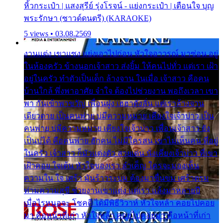
หิ้วกระเป๋า | แสงสุรีย์ รุ่งโรจน์ - แย่งกระเป๋า | เตือนใจ บุญ
พระรักษา (ซาวด์ดนตรี) (KARAOKE)
5 views • 03.08.2569
งานแต่ง เขาแซง แย่งเอาไปก่อน หัวใจอาวรณ์ มาซ่อน อยู่
ในห้องครัว ข้างนอกเจ้าสาว ส่งยิ้ม ให้คนไปทั่ว แต่เรา เฝ้า
อยู่ในครัว ทำตัวเป็นเด็ก ล้างจาน ในเมื่อ เจ้าสาว คือคน
บ้านใกล้ พึ่งพาอาศัย จำใจ ต้องไปช่วยงาน พอถึงเวลา เขา
พา กันเข้าพาขวัญ เพื่อนฝูง เฮฮาดังลั่น แต่เราล้างจาน
เดียวดาย เป็นคนพ่าย บ่มีความหมาย เคียงใจเจ้าบ่าว เป็น
คนพ่าย บ่มีความหมาย เคียงใจเจ้าบ่าว เพื่อนเจ้าสาว ยัง
เป็นบ่ได้ คือคนพ่าย ฮักคน ไม่มีใครสน เขาไม่เห็นคน ที่อยู่
ในครัว เจ้าสาว ก็มัวแต่งตัว สวยเด่น นั่งเคียงเจ้าบ่าว ที่เขา
เฝ้าคอย ใจเต้น หัวใจของเรา ลำเค็ญ ใครจะมองเห็น
ความใน ใจ เศร้า มันร้าวระบม ต้องมาขื่นขม เศร้าตรม
ท่ามความสุขี ช่วยงานเขาแต่ง แต่เรา แล้งมาหลายปี
เมื่อไรหนอจะ โชคดี ได้มีพิธีวิวาห์ หัวใจหล้า คอยไปคอย
มา คือหน้าที่เก่า หัวใจหล้า คอยไปคอยมา คือหน้าที่เก่า