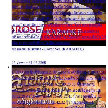
คู่แฟนเพลง ไม่เคยคิดว่าเก่ง หรือดังกว่าใคร..ใคร พระคุณ
ผู้ฟัง เท่านั้นยิ่งใหญ่ ที่เป็นแรงใจ ให้ผมดังมา.. ขอ องค์เท
วา สถิตฟากฟ้ายิ่งใหญ่ คุ้มภัยให้ท่าน เถิดหนา ขอจงเชื่อ
ใจ ไว้เถิดว่า ตราบชั่วชีวา ไม่ลืมแฟนเพลง ขอ อยู่คู่แฟน
เพลง ไม่เคยคิดว่าเก่ง หรือดังกว่าใคร..ใคร พระคุณผู้ฟัง
เท่านั้นยิ่งใหญ่ ที่เป็นแรงใจ ให้ผมดังมา.. ขอ องค์เทวา
สถิตฟากฟ้ายิ่งใหญ่ คุ้มภัยให้ท่าน เถิดหนา ขอจงเชื่อใจ ไว้
เถิดว่า ตราบชั่วชีวา ไม่ลืมแฟนเพลง
ขอบคุณแฟนเพลง - Cover Ver. (KARAOKE)
25 views • 31.07.2569
1. 00:00:00 ยินดีรับเดน 2. 00:03:44 น้ำตาอีสาน 3. 00:07:51
กิ่งทองใบหยก 4. 00:10:35 น้ำนิ่งไหลลึก 5. 00:13:49 ลานรัก
ลานเท 6. 00:17:06 จำใจจาก 7. 00:20:53 คืนฝนตก 8.
00:25:16 น้ำลงเดือนยี่ 9. 00:28:47 โสนน้อยเรือนงาม 10.
00:32:29 ตอไม้ที่ตายแล้ว 11. 00:35:41 น้ำกรดแช่เย็น 12.
00:39:08 อยากฟังซ้ำ 13. 00:42:32 รู้ว่าเขาหลอก 14.