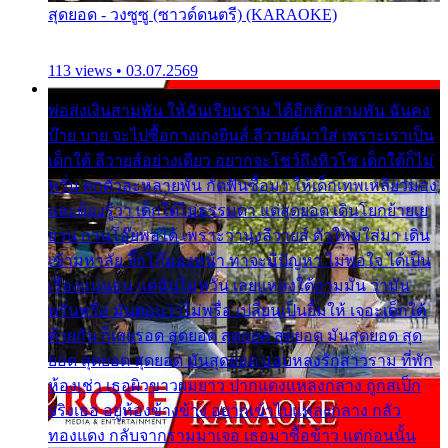
สุดยอด - วงซูซู (ซาวด์ดนตรี) (KARAOKE)
113 views • 03.07.2569
พ่อส่งเงินสามพัน ให้ฉันเรียนราม ได้อีกสักสามพัน ฉันคง
บ๊าย บาย จะไปซื้อกางเกงยีนส์ ลีวายส์มาใส่ เพราะเราเป็น
เด็กใต้ ลีวายส์อย่างเดียว อยากจะโชว์ถึงหิวโซ เด็กใต้ก็ไม่
หวั่น ตกตัวละหลายพัน กัดฟันซื้อมา ให้เด็กเทพเหลียวมอง
และต้องรู้ว่า เด็กใต้ไม่ธรรมดา แต่สุดยอด เดินโยกย้ายเย
ยวน กวนโอ๊ยพอได้ เพราะว่านุ่งลีวายส์ ตัวใหม่ใส่มา เดิน
เข้ามหาลัย จิ๊กโก๊มองหน้า ท่าจะมีปัญหา ไม่พอใจ ได้เป็น
เรื่องแน่นอน แต่ฉันไม่หวั่น เลยแหลงใต้ถามมัน ว่ามัน
พรั่นพรือ มันตอบว่าไม่พรื่อ เปลี่ยนเป็นยิ้มให้ เจอะเด็กใต้
ด้วยกัน ก็เลยรอด สุดยอด สุดยอด สุดยอด มันสุดยอด สุด
ยอด สุดยอด สุดยอด มันสุดยอด แอบหลงรักสาวราม ที่พัก
ห้องเช่า เธอผิวขาวผมยาว ปากแดงแหลงกลาง ถูกสเป็ก
จริงเธอ อยู่ห้องข้างข้าง อยากเข้าไปแหลงกลาง กลัว
ทองแดง กลับจากรามมาเจอ เธอมาซื้อข้าว แต่ก่อนนั้น