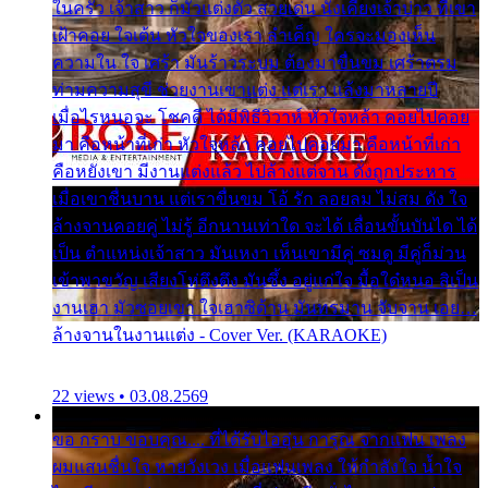
ในครัว เจ้าสาว ก็มัวแต่งตัว สวยเด่น นั่งเคียงเจ้าบ่าว ที่เขา
เฝ้าคอย ใจเต้น หัวใจของเรา ลำเค็ญ ใครจะมองเห็น
ความใน ใจ เศร้า มันร้าวระบม ต้องมาขื่นขม เศร้าตรม
ท่ามความสุขี ช่วยงานเขาแต่ง แต่เรา แล้งมาหลายปี
เมื่อไรหนอจะ โชคดี ได้มีพิธีวิวาห์ หัวใจหล้า คอยไปคอย
มา คือหน้าที่เก่า หัวใจหล้า คอยไปคอยมา คือหน้าที่เก่า
คือหยังเขา มีงานแต่งแล้ว ไปล้างแต่จาน ดั่งถูกประหาร
เมื่อเขาชื่นบาน แต่เราขื่นขม โอ้ รัก ลอยลม ไม่สม ดัง ใจ
ล้างจานคอยคู่ ไม่รู้ อีกนานเท่าใด จะได้ เลื่อนขั้นบันได ได้
เป็น ตำแหน่งเจ้าสาว มันเหงา เห็นเขามีคู่ ซมดู มีคู่ก็ม่วน
เข้าพาขวัญ เสียงโห่ตึงตึง มันซึ้ง อยู่แก่ใจ มื้อใด๋หนอ สิเป็น
งานเฮา มัวซอยเขา ใจเฮาซิด้าน มันทรมาน จับจาน เอย…
ล้างจานในงานแต่ง - Cover Ver. (KARAOKE)
22 views • 03.08.2569
ขอ กราบ ขอบคุณ.... ที่ได้รับไออุ่น การุณ จากแฟน เพลง
ผมแสนชื่นใจ หายวังเวง เมื่อแฟนเพลง ให้กำลังใจ น้ำใจ