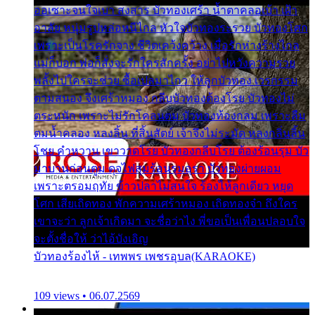
ออเซาะจนใจเบา สงสาร บัวทองเศร้า น้ำตาคลอเบ้า เฝ้า
อาลัย หนุ่มรูปหล่อหนีไกล หัวใจบัวทองระรวย บัวทองโศก
เพราะเป็นโรครักจาง ชีวิตเคว้งคว้าง เมื่อรักห่างร้างไกล
แม่ก็บอก พ่อก็สั่งจะรักใครสักครั้ง อย่าไปหวังความรวย
พลั้งไปใครจะช่วย ซื้อเปลมาไกว ให้ลูกบัวทอง เวรกรรม
ตามสนอง จึงเศร้าหมอง กลีบบัวทองต้องโรย บัวทองไม่
ตระหนัก เพราะไม่รักโคลนตม บัวทองท้องกลม เพราะลืม
ตมน้ำคลอง หลงลิ้น ที่สิ้นสัตย์ เจ้าจึงไม่ระมัด หลงกลิ่นลิ้น
โชย คำหวาน เขาวาดโรย บัวทองกลีบโรย ต้องร้อนรุม บัว
มาบานก่อนตูม ดุจไฟสุมร้อนรุมอุรา บัวทองผ่ายผอม
เพราะตรอมฤทัย ข้าวปลาไม่สนใจ ร้องไห้ลูกเดียว หยุด
โศก เสียเถิดทอง พักความเศร้าหมอง เถิดทองจ๋า ถึงใคร
เขาจะว่า ลูกเจ้าเกิดมา จะชื่อว่าไง พี่ขอเป็นเพื่อนปลอบใจ
จะตั้งชื่อให้ ว่าไอ้บังเอิญ
บัวทองร้องไห้ - เทพพร เพชรอุบล(KARAOKE)
109 views • 06.07.2569