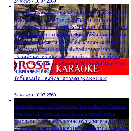
24 views • 10.07.2569
ไม่เคยรักใครแน่หรือ อยากเชื่อถือก็ไม่กล้า ติ๋มใช่คนสวย
ตรึงใจ ติ๋มใช่งามซึ้งตรึงตรา พี่หรือจะมาหมายร่วมชีวี ก็
คนเขาลืออื้อฉาว ว่าสาวๆรุมตอมพี่ ติ๋มอยากรับรักเหมือน
กัน แต่หวั่นจะช้ำดวงฤดี กลัวแฟนของพี่ชี้หน้าด่าทอ ก็คน
ชื่อต๋อยต้อยตุ้มตุ๋ยต่าย พี่ยังลืมได้ง่ายๆเลยหนอ แค่ตัวเรา
สาวบ้านนา แสนจะซอมซ่อ ขืนรักขืนรอคงช้ำสักวัน ถ้า
จริงเหมือนคำพร่ำเฉลย พี่อย่าเฉยรีบมาหมั้น ถ้าพี่สู่ขอ
ตามธรรมเนียม ติ๋มจะเตรียมรับเกลียวสัมพันธ์ ผิดหวังไม่
หวั่นขอยอมได้เคียง
รักติ๋มแน่หรือ - หงษ์ทอง ดาวอุดร (KARAOKE)
24 views • 10.07.2569
บัวทองโศก เพราะเป็นโรครักรุม ในอกกลัดกลุ้ม โดนแฟน
หนุ่มหลอกเอา เขารวย และรูปหล่อ มาพะเน้าพะนอ
ออเซาะจนใจเบา สงสาร บัวทองเศร้า น้ำตาคลอเบ้า เฝ้า
อาลัย หนุ่มรูปหล่อหนีไกล หัวใจบัวทองระรวย บัวทองโศก