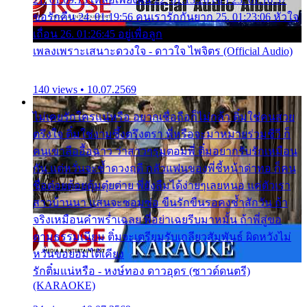
ขอรักคืน 24. 01:19:56 คนเรารักกันยาก 25. 01:23:06 หัวใจ
เถื่อน 26. 01:26:45 อยู่เพื่อลูก
เพลงเพราะเสนาะดวงใจ - ดาวใจ ไพจิตร (Official Audio)
140 views • 10.07.2569
ไม่เคยรักใครแน่หรือ อยากเชื่อถือก็ไม่กล้า ติ๋มใช่คนสวย
ตรึงใจ ติ๋มใช่งามซึ้งตรึงตรา พี่หรือจะมาหมายร่วมชีวี ก็
คนเขาลืออื้อฉาว ว่าสาวๆรุมตอมพี่ ติ๋มอยากรับรักเหมือน
กัน แต่หวั่นจะช้ำดวงฤดี กลัวแฟนของพี่ชี้หน้าด่าทอ ก็คน
ชื่อต๋อยต้อยตุ้มตุ๋ยต่าย พี่ยังลืมได้ง่ายๆเลยหนอ แค่ตัวเรา
สาวบ้านนา แสนจะซอมซ่อ ขืนรักขืนรอคงช้ำสักวัน ถ้า
จริงเหมือนคำพร่ำเฉลย พี่อย่าเฉยรีบมาหมั้น ถ้าพี่สู่ขอ
ตามธรรมเนียม ติ๋มจะเตรียมรับเกลียวสัมพันธ์ ผิดหวังไม่
หวั่นขอยอมได้เคียง
รักติ๋มแน่หรือ - หงษ์ทอง ดาวอุดร (ซาวด์ดนตรี)
(KARAOKE)