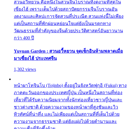
สวนอวี้หยวน คือหนึ่งในสวนจีนโบราณที่งดงามที่สุดใน
เซี่ยงไฮ้ เพราะเต็มไปด้วยสถาปัตยกรรมจีนโบราณอัน
งดงามและศิลปะการจัดสวนที่ประณีต สวนแห่งนี้ไม่เพียง
แต่เป็นสถานที่พักผ่อนหย่อนใจแต่ยังเป็นมรดกทาง
วัฒนธรรมที่สำคัญของจีนด้วยประวัติศาสตร์อันยาวนาน
กว่า 400 ปี
Yuyuan Garden : สวนอวี้หยวน จุดเช็กอินห้ามพลาดเมื่อ
มาเซี่ยงไฮ้ ประเทศจีน
1,302 views
หน้าผาโทจินโบ (Tojinbo) ตั้งอยู่ในจังหวัดฟุกุอิ (Fukui) ทาง
ภาคตะวันออกของประเทศญี่ปุ่น เป็นหนึ่งในสถานที่ท่อง
เที่ยวที่ได้รับความนิยมจากทั้งนักท่องเที่ยวชาวญี่ปุ่นและ
ชาวต่างชาติ ด้วยความงามของหน้าผาที่สูงชันและวิว
ทิวทัศน์ที่น่าทึ่ง และไม่เพียงแต่เป็นสถานที่ที่เต็มไปด้วย
ความงามจากธรรมชาติ แต่ยังแฝงไปด้วยตำนานและ
ความเชื่อที่ลึกซึ้งด้วย