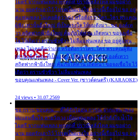
ไมตรี จากแฟนเพลง ทุกทุกที่ ปราณีหลั่งไหล ผมขอฝาก
นาม ยอดรักเอาไว้ โปรดเป็นแรงใจ อย่างนี้เรื่อยไป ขอ อยู่
คู่แฟนเพลง ไม่เคยคิดว่าเก่ง หรือดังกว่าใคร..ใคร พระคุณ
ผู้ฟัง เท่านั้นยิ่งใหญ่ ที่เป็นแรงใจ ให้ผมดังมา.. ขอ องค์เท
วา สถิตฟากฟ้ายิ่งใหญ่ คุ้มภัยให้ท่าน เถิดหนา ขอจงเชื่อ
ใจ ไว้เถิดว่า ตราบชั่วชีวา ไม่ลืมแฟนเพลง ขอ อยู่คู่แฟน
เพลง ไม่เคยคิดว่าเก่ง หรือดังกว่าใคร..ใคร พระคุณผู้ฟัง
เท่านั้นยิ่งใหญ่ ที่เป็นแรงใจ ให้ผมดังมา.. ขอ องค์เทวา
สถิตฟากฟ้ายิ่งใหญ่ คุ้มภัยให้ท่าน เถิดหนา ขอจงเชื่อใจ ไว้
เถิดว่า ตราบชั่วชีวา ไม่ลืมแฟนเพลง
ขอบคุณแฟนเพลง - Cover Ver. (ซาวด์ดนตรี) (KARAOKE)
24 views • 31.07.2569
ขอ กราบ ขอบคุณ.... ที่ได้รับไออุ่น การุณ จากแฟน เพลง
ผมแสนชื่นใจ หายวังเวง เมื่อแฟนเพลง ให้กำลังใจ น้ำใจ
ไมตรี จากแฟนเพลง ทุกทุกที่ ปราณีหลั่งไหล ผมขอฝาก
นาม ยอดรักเอาไว้ โปรดเป็นแรงใจ อย่างนี้เรื่อยไป ขอ อยู่