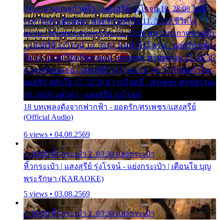
24:27 สามเณรกำพร้า - แสงสุรีย์ รุ่งโรจน์ 10. 28:08 ไม่มี
เวลาไปหาเมียน้อย - ยอดรัก สลักใจ 11. 31:29 ชีวิตไอ้
ธรรม - ศรเพชร ศรสุพรรณ 12. 35:26 ทหารอากาศขาดรัก
- แสงสุรีย์ รุ่งโรจน์ 13. 39:01 คนหัวใจโทรม - ยอดรัก สลัก
ใจ 14. 42:49 ไอ้หวังตายแน่ - ศรเพชร ศรสุพรรณ 15. 46:35
ธาตุแท้ของเธอ - แสงสุรีย์ รุ่งโรจน์ 16. 49:57 กำนันกำใน -
ยอดรัก สลักใจ 17. 52:29 สาวบริสุทธิ์ - ศรเพชร ศรสุพรรณ
18. 56:05 แต๋วจ๋า - แสงสุรีย์ รุ่งโรจน์
18 บทเพลงดังจากฟากฟ้า - ยอดรัก/ศรเพชร/แสงสุรีย์
(Official Audio)
6 views • 04.08.2569
1. 00:00 หิ้วกระเป๋า 2. 03:30 แย่งกระเป๋า
หิ้วกระเป๋า | แสงสุรีย์ รุ่งโรจน์ - แย่งกระเป๋า | เตือนใจ บุญ
พระรักษา (KARAOKE)
5 views • 03.08.2569
1. 00:00 หิ้วกระเป๋า 2. 03:30 แย่งกระเป๋า