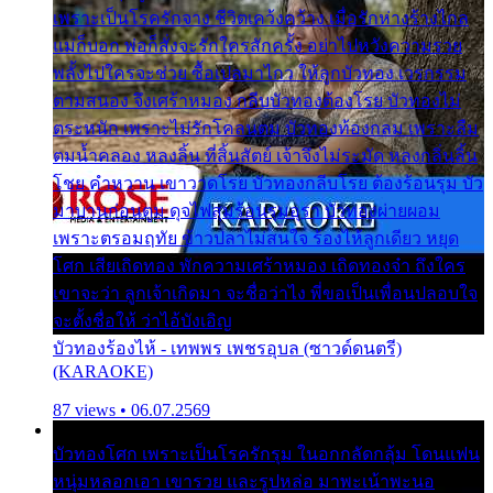
เพราะเป็นโรครักจาง ชีวิตเคว้งคว้าง เมื่อรักห่างร้างไกล
แม่ก็บอก พ่อก็สั่งจะรักใครสักครั้ง อย่าไปหวังความรวย
พลั้งไปใครจะช่วย ซื้อเปลมาไกว ให้ลูกบัวทอง เวรกรรม
ตามสนอง จึงเศร้าหมอง กลีบบัวทองต้องโรย บัวทองไม่
ตระหนัก เพราะไม่รักโคลนตม บัวทองท้องกลม เพราะลืม
ตมน้ำคลอง หลงลิ้น ที่สิ้นสัตย์ เจ้าจึงไม่ระมัด หลงกลิ่นลิ้น
โชย คำหวาน เขาวาดโรย บัวทองกลีบโรย ต้องร้อนรุม บัว
มาบานก่อนตูม ดุจไฟสุมร้อนรุมอุรา บัวทองผ่ายผอม
เพราะตรอมฤทัย ข้าวปลาไม่สนใจ ร้องไห้ลูกเดียว หยุด
โศก เสียเถิดทอง พักความเศร้าหมอง เถิดทองจ๋า ถึงใคร
เขาจะว่า ลูกเจ้าเกิดมา จะชื่อว่าไง พี่ขอเป็นเพื่อนปลอบใจ
จะตั้งชื่อให้ ว่าไอ้บังเอิญ
บัวทองร้องไห้ - เทพพร เพชรอุบล (ซาวด์ดนตรี)
(KARAOKE)
87 views • 06.07.2569
บัวทองโศก เพราะเป็นโรครักรุม ในอกกลัดกลุ้ม โดนแฟน
หนุ่มหลอกเอา เขารวย และรูปหล่อ มาพะเน้าพะนอ