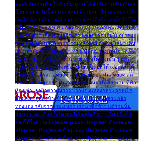
พ่อส่งเงินสามพัน ให้ฉันเรียนราม ได้อีกสักสามพัน ฉันคง
บ๊าย บาย จะไปซื้อกางเกงยีนส์ ลีวายส์มาใส่ เพราะเราเป็น
เด็กใต้ ลีวายส์อย่างเดียว อยากจะโชว์ถึงหิวโซ เด็กใต้ก็ไม่
หวั่น ตกตัวละหลายพัน กัดฟันซื้อมา ให้เด็กเทพเหลียวมอง
และต้องรู้ว่า เด็กใต้ไม่ธรรมดา แต่สุดยอด เดินโยกย้ายเย
ยวน กวนโอ๊ยพอได้ เพราะว่านุ่งลีวายส์ ตัวใหม่ใส่มา เดิน
เข้ามหาลัย จิ๊กโก๊มองหน้า ท่าจะมีปัญหา ไม่พอใจ ได้เป็น
เรื่องแน่นอน แต่ฉันไม่หวั่น เลยแหลงใต้ถามมัน ว่ามัน
พรั่นพรือ มันตอบว่าไม่พรื่อ เปลี่ยนเป็นยิ้มให้ เจอะเด็กใต้
ด้วยกัน ก็เลยรอด สุดยอด สุดยอด สุดยอด มันสุดยอด สุด
ยอด สุดยอด สุดยอด มันสุดยอด แอบหลงรักสาวราม ที่พัก
ห้องเช่า เธอผิวขาวผมยาว ปากแดงแหลงกลาง ถูกสเป็ก
จริงเธอ อยู่ห้องข้างข้าง อยากเข้าไปแหลงกลาง กลัว
ทองแดง กลับจากรามมาเจอ เธอมาซื้อข้าว แต่ก่อนนั้น
สองเรา เจอะกันครั้งใด เธอไม่เคยไยดี คราวนี้เธอยิ้มให้
ต้องให้ใส่ลีวายส์ สุดยอด สุดยอด มันสุดยอด มันสุดยอด
มันสุดยอด มันสุดยอด มันสุดยอด มันสุดยอด มันสุดยอด
มันสุดยอด มันสุดยอด มันสุดยอด มันสุดยอด มันสุดยอด