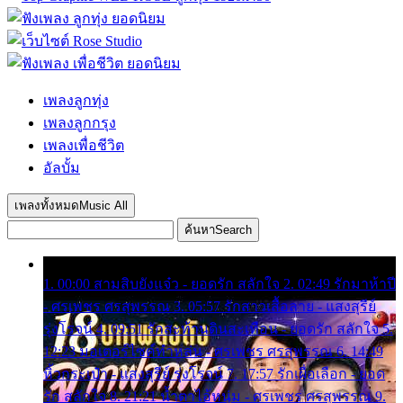
เพลงลูกทุ่ง
เพลงลูกกรุง
เพลงเพื่อชีวิต
อัลบั้ม
เพลงทั้งหมด
Music All
ค้นหา
Search
1. 00:00 สามสิบยังแจ๋ว - ยอดรัก สลักใจ 2. 02:49 รักมาห้าปี
- ศรเพชร ศรสุพรรณ 3. 05:57 รักสาวเสื้อลาย - แสงสุรีย์
รุ่งโรจน์ 4. 09:51 รักสะท้านดินสะเทือน - ยอดรัก สลักใจ 5.
12:23 มอเตอร์ไซค์ทำหล่น - ศรเพชร ศรสุพรรณ 6. 14:49
หิ้วกระเป๋า - แสงสุรีย์ รุ่งโรจน์ 7. 17:57 รักเผื่อเลือก - ยอด
รัก สลักใจ 8. 21:21 น้ำตาไอ้หนุ่ม - ศรเพชร ศรสุพรรณ 9.