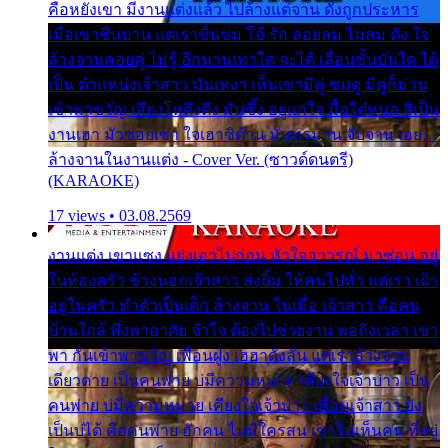
คือหยังเขา มีงานแต่งแล้ว ไปล้างแต่จาน ดั่งถูกประหาร
เมื่อเขาชื่นบาน แต่เราขื่นขม โอ้ รัก ลอยลม ไม่สม ดัง ใจ
ล้างจานคอยคู่ ไม่รู้ อีกนานเท่าใด จะได้ เลื่อนขั้นบันได ได้
เป็น ตำแหน่งเจ้าสาว มันเหงา เห็นเขามีคู่ ซมดู มีคู่ก็ม่วน
เข้าพาขวัญ เสียงโห่ตึงตึง มันซึ้ง อยู่แก่ใจ มื้อใด๋หนอ สิเป็น
งานเฮา มัวซอยเขา ใจเฮาซิด้าน มันทรมาน จับจาน เอย…
ล้างจานในงานแต่ง - Cover Ver. (ซาวด์ดนตรี)
(KARAOKE)
17 views • 03.08.2569
งานแต่ง เขาแซง แย่งเอาไปก่อน หัวใจอาวรณ์ มาซ่อน อยู่
ในห้องครัว ข้างนอกเจ้าสาว ส่งยิ้ม ให้คนไปทั่ว แต่เรา เฝ้า
อยู่ในครัว ทำตัวเป็นเด็ก ล้างจาน ในเมื่อ เจ้าสาว คือคน
บ้านใกล้ พึ่งพาอาศัย จำใจ ต้องไปช่วยงาน พอถึงเวลา เขา
พา กันเข้าพาขวัญ เพื่อนฝูง เฮฮาดังลั่น แต่เราล้างจาน
เดียวดาย เป็นคนพ่าย บ่มีความหมาย เคียงใจเจ้าบ่าว เป็น
คนพ่าย บ่มีความหมาย เคียงใจเจ้าบ่าว เพื่อนเจ้าสาว ยัง
เป็นบ่ได้ คือคนพ่าย ฮักคน ไม่มีใครสน เขาไม่เห็นคน ที่อยู่