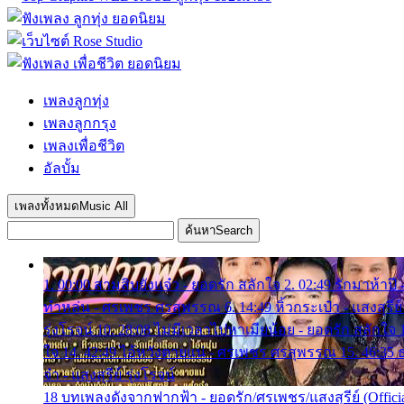
เพลงลูกทุ่ง
เพลงลูกกรุง
เพลงเพื่อชีวิต
อัลบั้ม
เพลงทั้งหมด
Music All
ค้นหา
Search
1. 00:00 สามสิบยังแจ๋ว - ยอดรัก สลักใจ 2. 02:49 รักมาห้าปี
ทำหล่น - ศรเพชร ศรสุพรรณ 6. 14:49 หิ้วกระเป๋า - แสงสุรีย์ 
รุ่งโรจน์ 10. 28:08 ไม่มีเวลาไปหาเมียน้อย - ยอดรัก สลักใ
ใจ 14. 42:49 ไอ้หวังตายแน่ - ศรเพชร ศรสุพรรณ 15. 46:35 ธา
จ๋า - แสงสุรีย์ รุ่งโรจน์
18 บทเพลงดังจากฟากฟ้า - ยอดรัก/ศรเพชร/แสงสุรีย์ (Officia