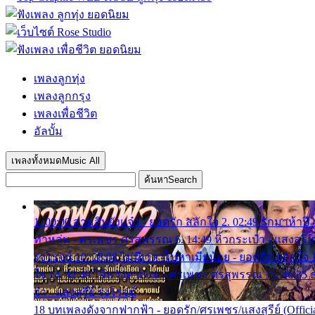
เพลงลูกทุ่ง
เพลงลูกกรุง
เพลงเพื่อชีวิต
อัลบั้ม
เพลงทั้งหมด
Music All
ค้นหา
Search
1. 00:00 สามสิบยังแจ๋ว - ยอดรัก สลักใจ 2. 02:49 รักมาห้าปี
ทำหล่น - ศรเพชร ศรสุพรรณ 6. 14:49 หิ้วกระเป๋า - แสงสุรีย์ 
รุ่งโรจน์ 10. 28:08 ไม่มีเวลาไปหาเมียน้อย - ยอดรัก สลักใ
ใจ 14. 42:49 ไอ้หวังตายแน่ - ศรเพชร ศรสุพรรณ 15. 46:35 ธา
จ๋า - แสงสุรีย์ รุ่งโรจน์
18 บทเพลงดังจากฟากฟ้า - ยอดรัก/ศรเพชร/แสงสุรีย์ (Officia