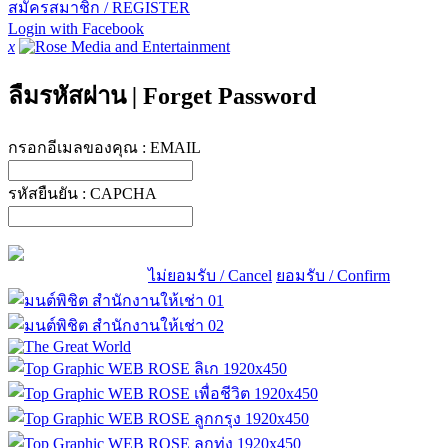
สมัครสมาชิก / REGISTER
Login with Facebook
x
ลืมรหัสผ่าน
|
Forget Password
กรอกอีเมลของคุณ :
EMAIL
รหัสยืนยัน :
CAPCHA
ไม่ยอมรับ / Cancel
ยอมรับ / Confirm