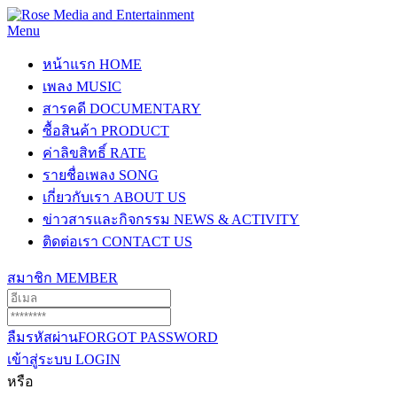
Menu
หน้าแรก
HOME
เพลง
MUSIC
สารคดี
DOCUMENTARY
ซื้อสินค้า
PRODUCT
ค่าลิขสิทธิ์
RATE
รายชื่อเพลง
SONG
เกี่ยวกับเรา
ABOUT US
ข่าวสารและกิจกรรม
NEWS & ACTIVITY
ติดต่อเรา
CONTACT US
สมาชิก
MEMBER
ลืมรหัสผ่าน
FORGOT PASSWORD
เข้าสู่ระบบ
LOGIN
หรือ