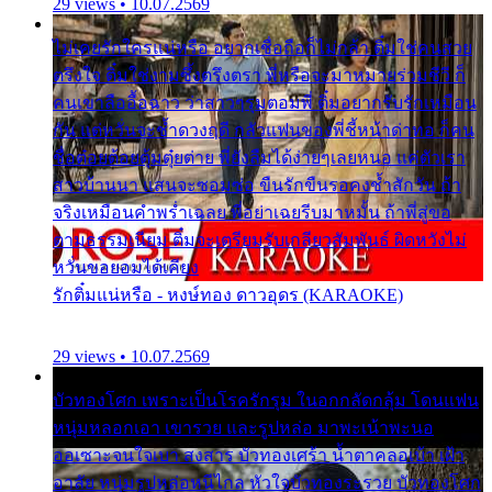
29 views • 10.07.2569
ไม่เคยรักใครแน่หรือ อยากเชื่อถือก็ไม่กล้า ติ๋มใช่คนสวย
ตรึงใจ ติ๋มใช่งามซึ้งตรึงตรา พี่หรือจะมาหมายร่วมชีวี ก็
คนเขาลืออื้อฉาว ว่าสาวๆรุมตอมพี่ ติ๋มอยากรับรักเหมือน
กัน แต่หวั่นจะช้ำดวงฤดี กลัวแฟนของพี่ชี้หน้าด่าทอ ก็คน
ชื่อต๋อยต้อยตุ้มตุ๋ยต่าย พี่ยังลืมได้ง่ายๆเลยหนอ แค่ตัวเรา
สาวบ้านนา แสนจะซอมซ่อ ขืนรักขืนรอคงช้ำสักวัน ถ้า
จริงเหมือนคำพร่ำเฉลย พี่อย่าเฉยรีบมาหมั้น ถ้าพี่สู่ขอ
ตามธรรมเนียม ติ๋มจะเตรียมรับเกลียวสัมพันธ์ ผิดหวังไม่
หวั่นขอยอมได้เคียง
รักติ๋มแน่หรือ - หงษ์ทอง ดาวอุดร (KARAOKE)
29 views • 10.07.2569
บัวทองโศก เพราะเป็นโรครักรุม ในอกกลัดกลุ้ม โดนแฟน
หนุ่มหลอกเอา เขารวย และรูปหล่อ มาพะเน้าพะนอ
ออเซาะจนใจเบา สงสาร บัวทองเศร้า น้ำตาคลอเบ้า เฝ้า
อาลัย หนุ่มรูปหล่อหนีไกล หัวใจบัวทองระรวย บัวทองโศก