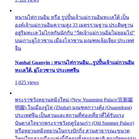
หนานไห่กวนอิม หรือ รูปปั้นเจ้าแม่กวนอิมทะเลใต้ เป็น
องค์เจ้าแม่กวนอิมความสูง 33 เมตรรวมฐาน ประดิษฐาน
อยู่ริมทะเล ไม่ไกลกันนักกับ “วัดเจ้าแม่กวนอิมไม่ยอมไป”
บนเกาะผู่โถวซาน เมืองโจวซาน มณฑลเจ้อเจียง ประเทศ
จีน
Nanhai Guanyin : หนานไห่กวนอิม...รูปปั้นเจ้าแม่กวนอิม
ทะเลใต้, ผู่โถวซาน ประเทศจีน
1,025 views
พระราชวังหยวนหมิงใหม่ (New Yuanming Palace/宮新園
明園) ในเมืองจูไห่ (Zhuhai) มณฑลกวางตุ้ง (Quangdong)
ประเทศจีน เป็นสวนและสถานที่ท่องเที่ยวที่ได้รับแรง
บันดาลใจจากพระราชวังฤดูร้อนเก่า (Old Summer Palace)
หรือหยวนหมิงหยวนในกรุงปักกิ่ง สวนสาธารณะขนาด
ใหญ่ใจกลางเมืองแห่งนี้มีครบทั้งธรรมชาติ สถาปัตยกรรม