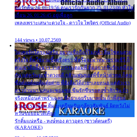
ขอรักคืน 24. 01:19:56 คนเรารักกันยาก 25. 01:23:06 หัวใจ
เถื่อน 26. 01:26:45 อยู่เพื่อลูก
เพลงเพราะเสนาะดวงใจ - ดาวใจ ไพจิตร (Official Audio)
144 views • 10.07.2569
ไม่เคยรักใครแน่หรือ อยากเชื่อถือก็ไม่กล้า ติ๋มใช่คนสวย
ตรึงใจ ติ๋มใช่งามซึ้งตรึงตรา พี่หรือจะมาหมายร่วมชีวี ก็
คนเขาลืออื้อฉาว ว่าสาวๆรุมตอมพี่ ติ๋มอยากรับรักเหมือน
กัน แต่หวั่นจะช้ำดวงฤดี กลัวแฟนของพี่ชี้หน้าด่าทอ ก็คน
ชื่อต๋อยต้อยตุ้มตุ๋ยต่าย พี่ยังลืมได้ง่ายๆเลยหนอ แค่ตัวเรา
สาวบ้านนา แสนจะซอมซ่อ ขืนรักขืนรอคงช้ำสักวัน ถ้า
จริงเหมือนคำพร่ำเฉลย พี่อย่าเฉยรีบมาหมั้น ถ้าพี่สู่ขอ
ตามธรรมเนียม ติ๋มจะเตรียมรับเกลียวสัมพันธ์ ผิดหวังไม่
หวั่นขอยอมได้เคียง
รักติ๋มแน่หรือ - หงษ์ทอง ดาวอุดร (ซาวด์ดนตรี)
(KARAOKE)