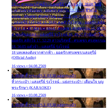
24:27 สามเณรกำพร้า - แสงสุรีย์ รุ่งโรจน์ 10. 28:08 ไม่มี
เวลาไปหาเมียน้อย - ยอดรัก สลักใจ 11. 31:29 ชีวิตไอ้
ธรรม - ศรเพชร ศรสุพรรณ 12. 35:26 ทหารอากาศขาดรัก
- แสงสุรีย์ รุ่งโรจน์ 13. 39:01 คนหัวใจโทรม - ยอดรัก สลัก
ใจ 14. 42:49 ไอ้หวังตายแน่ - ศรเพชร ศรสุพรรณ 15. 46:35
ธาตุแท้ของเธอ - แสงสุรีย์ รุ่งโรจน์ 16. 49:57 กำนันกำใน -
ยอดรัก สลักใจ 17. 52:29 สาวบริสุทธิ์ - ศรเพชร ศรสุพรรณ
18. 56:05 แต๋วจ๋า - แสงสุรีย์ รุ่งโรจน์
18 บทเพลงดังจากฟากฟ้า - ยอดรัก/ศรเพชร/แสงสุรีย์
(Official Audio)
16 views • 04.08.2569
1. 00:00 หิ้วกระเป๋า 2. 03:30 แย่งกระเป๋า
หิ้วกระเป๋า | แสงสุรีย์ รุ่งโรจน์ - แย่งกระเป๋า | เตือนใจ บุญ
พระรักษา (KARAOKE)
16 views • 03.08.2569
1. 00:00 หิ้วกระเป๋า 2. 03:30 แย่งกระเป๋า