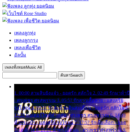
เพลงลูกทุ่ง
เพลงลูกกรุง
เพลงเพื่อชีวิต
อัลบั้ม
เพลงทั้งหมด
Music All
ค้นหา
Search
1. 00:00 สามสิบยังแจ๋ว - ยอดรัก สลักใจ 2. 02:49 รักมาห้าปี
- ศรเพชร ศรสุพรรณ 3. 05:57 รักสาวเสื้อลาย - แสงสุรีย์
รุ่งโรจน์ 4. 09:51 รักสะท้านดินสะเทือน - ยอดรัก สลักใจ 5.
12:23 มอเตอร์ไซค์ทำหล่น - ศรเพชร ศรสุพรรณ 6. 14:49
หิ้วกระเป๋า - แสงสุรีย์ รุ่งโรจน์ 7. 17:57 รักเผื่อเลือก - ยอด
รัก สลักใจ 8. 21:21 น้ำตาไอ้หนุ่ม - ศรเพชร ศรสุพรรณ 9.