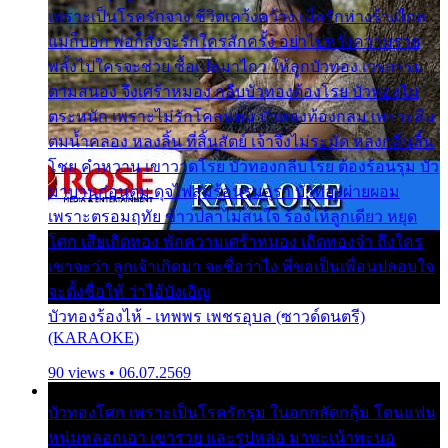
เพราะเป็นโรครักจาง ชีวิตเคว้งคว้าง เมื่อรักห่างร้างไกล
แม่ก็บอก พ่อก็สั่งจะรักใครสักครั้ง อย่าไปหวังความรวย
พลั้งไปใครจะช่วย ซื้อเปลมาไกว ให้ลูกบัวทอง เวรกรรม
ตามสนอง จึงเศร้าหมอง กลีบบัวทองต้องโรย บัวทองไม่
ตระหนัก เพราะไม่รักโคลนตม บัวทองท้องกลม เพราะลืม
ตมน้ำคลอง หลงลิ้น ที่สิ้นสัตย์ เจ้าจึงไม่ระมัด หลงกลิ่นลิ้น
โชย คำหวาน เขาวาดโรย บัวทองกลีบโรย ต้องร้อนรุม บัว
มาบานก่อนตูม ดุจไฟสุมร้อนรุมอุรา บัวทองผ่ายผอม
เพราะตรอมฤทัย ข้าวปลาไม่สนใจ ร้องไห้ลูกเดียว หยุด
โศก เสียเถิดทอง พักความเศร้าหมอง เถิดทองจ๋า ถึงใคร
เขาจะว่า ลูกเจ้าเกิดมา จะชื่อว่าไง พี่ขอเป็นเพื่อนปลอบใจ
จะตั้งชื่อให้ ว่าไอ้บังเอิญ
บัวทองร้องไห้ - เทพพร เพชรอุบล (ซาวด์ดนตรี)
(KARAOKE)
90 views • 06.07.2569
บัวทองโศก เพราะเป็นโรครักรุม ในอกกลัดกลุ้ม โดนแฟน
หนุ่มหลอกเอา เขารวย และรูปหล่อ มาพะเน้าพะนอ