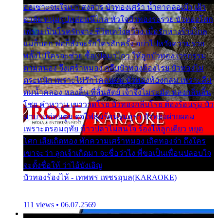
ออเซาะจนใจเบา สงสาร บัวทองเศร้า น้ำตาคลอเบ้า เฝ้า
อาลัย หนุ่มรูปหล่อหนีไกล หัวใจบัวทองระรวย บัวทองโศก
เพราะเป็นโรครักจาง ชีวิตเคว้งคว้าง เมื่อรักห่างร้างไกล
แม่ก็บอก พ่อก็สั่งจะรักใครสักครั้ง อย่าไปหวังความรวย
พลั้งไปใครจะช่วย ซื้อเปลมาไกว ให้ลูกบัวทอง เวรกรรม
ตามสนอง จึงเศร้าหมอง กลีบบัวทองต้องโรย บัวทองไม่
ตระหนัก เพราะไม่รักโคลนตม บัวทองท้องกลม เพราะลืม
ตมน้ำคลอง หลงลิ้น ที่สิ้นสัตย์ เจ้าจึงไม่ระมัด หลงกลิ่นลิ้น
โชย คำหวาน เขาวาดโรย บัวทองกลีบโรย ต้องร้อนรุม บัว
มาบานก่อนตูม ดุจไฟสุมร้อนรุมอุรา บัวทองผ่ายผอม
เพราะตรอมฤทัย ข้าวปลาไม่สนใจ ร้องไห้ลูกเดียว หยุด
โศก เสียเถิดทอง พักความเศร้าหมอง เถิดทองจ๋า ถึงใคร
เขาจะว่า ลูกเจ้าเกิดมา จะชื่อว่าไง พี่ขอเป็นเพื่อนปลอบใจ
จะตั้งชื่อให้ ว่าไอ้บังเอิญ
บัวทองร้องไห้ - เทพพร เพชรอุบล(KARAOKE)
111 views • 06.07.2569