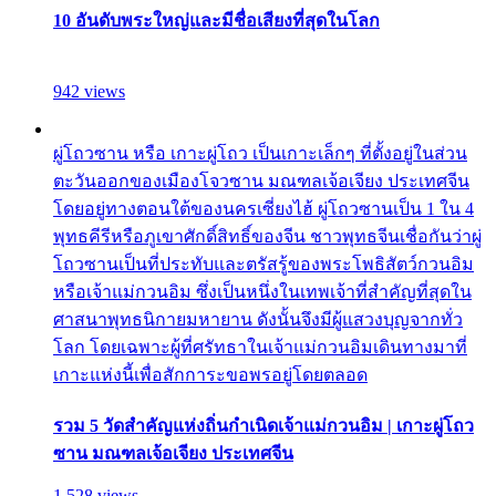
10 อันดับพระใหญ่และมีชื่อเสียงที่สุดในโลก
942 views
ผู่โถวซาน หรือ เกาะผู่โถว เป็นเกาะเล็กๆ ที่ตั้งอยู่ในส่วน
ตะวันออกของเมืองโจวซาน มณฑลเจ้อเจียง ประเทศจีน
โดยอยู่ทางตอนใต้ของนครเซี่ยงไฮ้ ผู่โถวซานเป็น 1 ใน 4
พุทธคีรีหรือภูเขาศักดิ์สิทธิ์ของจีน ชาวพุทธจีนเชื่อกันว่าผู่
โถวซานเป็นที่ประทับและตรัสรู้ของพระโพธิสัตว์กวนอิม
หรือเจ้าแม่กวนอิม ซึ่งเป็นหนึ่งในเทพเจ้าที่สำคัญที่สุดใน
ศาสนาพุทธนิกายมหายาน ดังนั้นจึงมีผู้แสวงบุญจากทั่ว
โลก โดยเฉพาะผู้ที่ศรัทธาในเจ้าแม่กวนอิมเดินทางมาที่
เกาะแห่งนี้เพื่อสักการะขอพรอยู่โดยตลอด
รวม 5 วัดสำคัญแห่งถิ่นกำเนิดเจ้าแม่กวนอิม | เกาะผู่โถว
ซาน มณฑลเจ้อเจียง ประเทศจีน
1,528 views