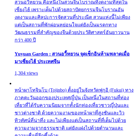
สวนอวี้หยวน คือหนึ่งในสวนจีนโบราณที่งดงามที่สุดใน
เซี่ยงไฮ้ เพราะเต็มไปด้วยสถาปัตยกรรมจีนโบราณอัน
งดงามและศิลปะการจัดสวนที่ประณีต สวนแห่งนี้ไม่เพียง
แต่เป็นสถานที่พักผ่อนหย่อนใจแต่ยังเป็นมรดกทาง
วัฒนธรรมที่สำคัญของจีนด้วยประวัติศาสตร์อันยาวนาน
กว่า 400 ปี
Yuyuan Garden : สวนอวี้หยวน จุดเช็กอินห้ามพลาดเมื่อ
มาเซี่ยงไฮ้ ประเทศจีน
1,304 views
หน้าผาโทจินโบ (Tojinbo) ตั้งอยู่ในจังหวัดฟุกุอิ (Fukui) ทาง
ภาคตะวันออกของประเทศญี่ปุ่น เป็นหนึ่งในสถานที่ท่อง
เที่ยวที่ได้รับความนิยมจากทั้งนักท่องเที่ยวชาวญี่ปุ่นและ
ชาวต่างชาติ ด้วยความงามของหน้าผาที่สูงชันและวิว
ทิวทัศน์ที่น่าทึ่ง และไม่เพียงแต่เป็นสถานที่ที่เต็มไปด้วย
ความงามจากธรรมชาติ แต่ยังแฝงไปด้วยตำนานและ
ความเชื่อที่ลึกซึ้งด้วย