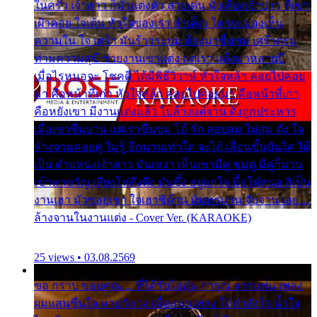
ในครัว เจ้าสาว ก็มัวแต่งตัว สวยเด่น นั่งเคียงเจ้าบ่าว ที่เขา
เฝ้าคอย ใจเต้น หัวใจของเรา ลำเค็ญ ใครจะมองเห็น
ความใน ใจ เศร้า มันร้าวระบม ต้องมาขื่นขม เศร้าตรม
ท่ามความสุขี ช่วยงานเขาแต่ง แต่เรา แล้งมาหลายปี
เมื่อไรหนอจะ โชคดี ได้มีพิธีวิวาห์ หัวใจหล้า คอยไปคอย
มา คือหน้าที่เก่า หัวใจหล้า คอยไปคอยมา คือหน้าที่เก่า
คือหยังเขา มีงานแต่งแล้ว ไปล้างแต่จาน ดั่งถูกประหาร
เมื่อเขาชื่นบาน แต่เราขื่นขม โอ้ รัก ลอยลม ไม่สม ดัง ใจ
ล้างจานคอยคู่ ไม่รู้ อีกนานเท่าใด จะได้ เลื่อนขั้นบันได ได้
เป็น ตำแหน่งเจ้าสาว มันเหงา เห็นเขามีคู่ ซมดู มีคู่ก็ม่วน
เข้าพาขวัญ เสียงโห่ตึงตึง มันซึ้ง อยู่แก่ใจ มื้อใด๋หนอ สิเป็น
งานเฮา มัวซอยเขา ใจเฮาซิด้าน มันทรมาน จับจาน เอย…
ล้างจานในงานแต่ง - Cover Ver. (KARAOKE)
25 views • 03.08.2569
ขอ กราบ ขอบคุณ.... ที่ได้รับไออุ่น การุณ จากแฟน เพลง
ผมแสนชื่นใจ หายวังเวง เมื่อแฟนเพลง ให้กำลังใจ น้ำใจ