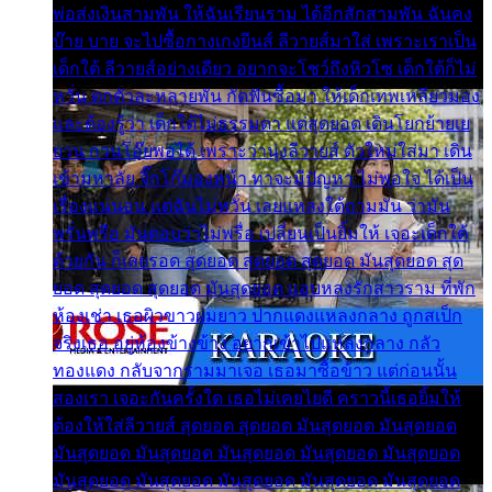
พ่อส่งเงินสามพัน ให้ฉันเรียนราม ได้อีกสักสามพัน ฉันคง
บ๊าย บาย จะไปซื้อกางเกงยีนส์ ลีวายส์มาใส่ เพราะเราเป็น
เด็กใต้ ลีวายส์อย่างเดียว อยากจะโชว์ถึงหิวโซ เด็กใต้ก็ไม่
หวั่น ตกตัวละหลายพัน กัดฟันซื้อมา ให้เด็กเทพเหลียวมอง
และต้องรู้ว่า เด็กใต้ไม่ธรรมดา แต่สุดยอด เดินโยกย้ายเย
ยวน กวนโอ๊ยพอได้ เพราะว่านุ่งลีวายส์ ตัวใหม่ใส่มา เดิน
เข้ามหาลัย จิ๊กโก๊มองหน้า ท่าจะมีปัญหา ไม่พอใจ ได้เป็น
เรื่องแน่นอน แต่ฉันไม่หวั่น เลยแหลงใต้ถามมัน ว่ามัน
พรั่นพรือ มันตอบว่าไม่พรื่อ เปลี่ยนเป็นยิ้มให้ เจอะเด็กใต้
ด้วยกัน ก็เลยรอด สุดยอด สุดยอด สุดยอด มันสุดยอด สุด
ยอด สุดยอด สุดยอด มันสุดยอด แอบหลงรักสาวราม ที่พัก
ห้องเช่า เธอผิวขาวผมยาว ปากแดงแหลงกลาง ถูกสเป็ก
จริงเธอ อยู่ห้องข้างข้าง อยากเข้าไปแหลงกลาง กลัว
ทองแดง กลับจากรามมาเจอ เธอมาซื้อข้าว แต่ก่อนนั้น
สองเรา เจอะกันครั้งใด เธอไม่เคยไยดี คราวนี้เธอยิ้มให้
ต้องให้ใส่ลีวายส์ สุดยอด สุดยอด มันสุดยอด มันสุดยอด
มันสุดยอด มันสุดยอด มันสุดยอด มันสุดยอด มันสุดยอด
มันสุดยอด มันสุดยอด มันสุดยอด มันสุดยอด มันสุดยอด