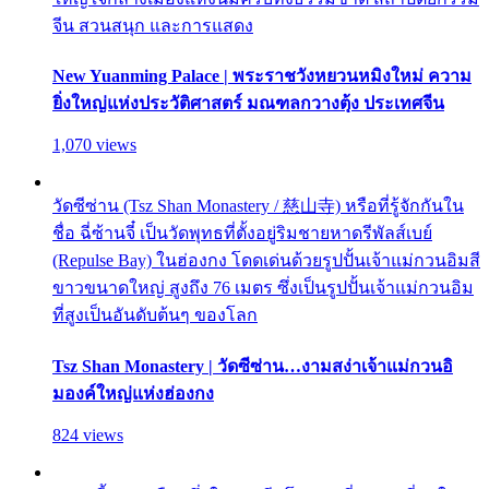
จีน สวนสนุก และการแสดง
New Yuanming Palace | พระราชวังหยวนหมิงใหม่ ความ
ยิ่งใหญ่แห่งประวัติศาสตร์ มณฑลกวางตุ้ง ประเทศจีน
1,070 views
วัดซีซ่าน (Tsz Shan Monastery / 慈山寺) หรือที่รู้จักกันใน
ชื่อ ฉี่ซ้านจี๋ เป็นวัดพุทธที่ตั้งอยู่ริมชายหาดรีพัลส์เบย์
(Repulse Bay) ในฮ่องกง โดดเด่นด้วยรูปปั้นเจ้าแม่กวนอิมสี
ขาวขนาดใหญ่ สูงถึง 76 เมตร ซึ่งเป็นรูปปั้นเจ้าแม่กวนอิม
ที่สูงเป็นอันดับต้นๆ ของโลก
Tsz Shan Monastery | วัดซีซ่าน…งามสง่าเจ้าแม่กวนอิ
มองค์ใหญ่แห่งฮ่องกง
824 views