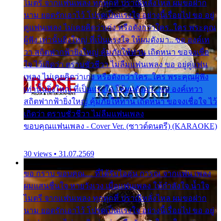
ไมตรี จากแฟนเพลง ทุกทุกที่ ปราณีหลั่งไหล ผมขอฝาก
นาม ยอดรักเอาไว้ โปรดเป็นแรงใจ อย่างนี้เรื่อยไป ขอ อยู่
คู่แฟนเพลง ไม่เคยคิดว่าเก่ง หรือดังกว่าใคร..ใคร พระคุณ
ผู้ฟัง เท่านั้นยิ่งใหญ่ ที่เป็นแรงใจ ให้ผมดังมา.. ขอ องค์เท
วา สถิตฟากฟ้ายิ่งใหญ่ คุ้มภัยให้ท่าน เถิดหนา ขอจงเชื่อ
ใจ ไว้เถิดว่า ตราบชั่วชีวา ไม่ลืมแฟนเพลง ขอ อยู่คู่แฟน
เพลง ไม่เคยคิดว่าเก่ง หรือดังกว่าใคร..ใคร พระคุณผู้ฟัง
เท่านั้นยิ่งใหญ่ ที่เป็นแรงใจ ให้ผมดังมา.. ขอ องค์เทวา
สถิตฟากฟ้ายิ่งใหญ่ คุ้มภัยให้ท่าน เถิดหนา ขอจงเชื่อใจ ไว้
เถิดว่า ตราบชั่วชีวา ไม่ลืมแฟนเพลง
ขอบคุณแฟนเพลง - Cover Ver. (ซาวด์ดนตรี) (KARAOKE)
30 views • 31.07.2569
ขอ กราบ ขอบคุณ.... ที่ได้รับไออุ่น การุณ จากแฟน เพลง
ผมแสนชื่นใจ หายวังเวง เมื่อแฟนเพลง ให้กำลังใจ น้ำใจ
ไมตรี จากแฟนเพลง ทุกทุกที่ ปราณีหลั่งไหล ผมขอฝาก
นาม ยอดรักเอาไว้ โปรดเป็นแรงใจ อย่างนี้เรื่อยไป ขอ อยู่