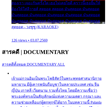
สองเรา เจอะกันครั้งใด เธอไม่เคยไยดี คราวนี้เธอยิ้มให้
ต้องให้ใส่ลีวายส์ สุดยอด สุดยอด มันสุดยอด มันสุดยอด
มันสุดยอด มันสุดยอด มันสุดยอด มันสุดยอด มันสุดยอด
มันสุดยอด มันสุดยอด มันสุดยอด มันสุดยอด มันสุดยอด
สุดยอด - วงซูซู (KARAOKE)
126 views • 03.07.2569
สารคดี
|
DOCUMENTARY
สารคดีทั้งหมด
DOCUMENTARY ALL
เจ้าแม่กวนอิมเป็นพระโพธิสัตว์ในพระพุทธศาสนานิกาย
มหายาน มีผู้เคารพนับถือบูชาในหลายประเทศ เช่น จีน
ญี่ปุ่น เกาหลี เวียดนาม รวมทั้งไทย โดยมีความเชื่อว่า
พระองค์ทรงเป็นสัญลักษณ์แห่งความเมตตา กรุณา และ
ความช่วยเหลือแก่ผู้ตกทุกข์ได้ยาก ในบทความนี้ Palanla