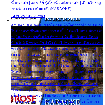
หิ้วกระเป๋า | แสงสุรีย์ รุ่งโรจน์ - แย่งกระเป๋า | เตือนใจ บุญ
พระรักษา (ซาวด์ดนตรี) (KARAOKE)
14 views • 03.08.2569
งานแต่ง เขาแซง แย่งเอาไปก่อน หัวใจอาวรณ์ มาซ่อน อยู่
ในห้องครัว ข้างนอกเจ้าสาว ส่งยิ้ม ให้คนไปทั่ว แต่เรา เฝ้า
อยู่ในครัว ทำตัวเป็นเด็ก ล้างจาน ในเมื่อ เจ้าสาว คือคน
บ้านใกล้ พึ่งพาอาศัย จำใจ ต้องไปช่วยงาน พอถึงเวลา เขา
พา กันเข้าพาขวัญ เพื่อนฝูง เฮฮาดังลั่น แต่เราล้างจาน
เดียวดาย เป็นคนพ่าย บ่มีความหมาย เคียงใจเจ้าบ่าว เป็น
คนพ่าย บ่มีความหมาย เคียงใจเจ้าบ่าว เพื่อนเจ้าสาว ยัง
เป็นบ่ได้ คือคนพ่าย ฮักคน ไม่มีใครสน เขาไม่เห็นคน ที่อยู่
ในครัว เจ้าสาว ก็มัวแต่งตัว สวยเด่น นั่งเคียงเจ้าบ่าว ที่เขา
เฝ้าคอย ใจเต้น หัวใจของเรา ลำเค็ญ ใครจะมองเห็น
ความใน ใจ เศร้า มันร้าวระบม ต้องมาขื่นขม เศร้าตรม
ท่ามความสุขี ช่วยงานเขาแต่ง แต่เรา แล้งมาหลายปี
เมื่อไรหนอจะ โชคดี ได้มีพิธีวิวาห์ หัวใจหล้า คอยไปคอย
มา คือหน้าที่เก่า หัวใจหล้า คอยไปคอยมา คือหน้าที่เก่า