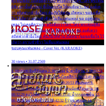
คู่แฟนเพลง ไม่เคยคิดว่าเก่ง หรือดังกว่าใคร..ใคร พระคุณ
ผู้ฟัง เท่านั้นยิ่งใหญ่ ที่เป็นแรงใจ ให้ผมดังมา.. ขอ องค์เท
วา สถิตฟากฟ้ายิ่งใหญ่ คุ้มภัยให้ท่าน เถิดหนา ขอจงเชื่อ
ใจ ไว้เถิดว่า ตราบชั่วชีวา ไม่ลืมแฟนเพลง ขอ อยู่คู่แฟน
เพลง ไม่เคยคิดว่าเก่ง หรือดังกว่าใคร..ใคร พระคุณผู้ฟัง
เท่านั้นยิ่งใหญ่ ที่เป็นแรงใจ ให้ผมดังมา.. ขอ องค์เทวา
สถิตฟากฟ้ายิ่งใหญ่ คุ้มภัยให้ท่าน เถิดหนา ขอจงเชื่อใจ ไว้
เถิดว่า ตราบชั่วชีวา ไม่ลืมแฟนเพลง
ขอบคุณแฟนเพลง - Cover Ver. (KARAOKE)
30 views • 31.07.2569
1. 00:00:00 ยินดีรับเดน 2. 00:03:44 น้ำตาอีสาน 3. 00:07:51
กิ่งทองใบหยก 4. 00:10:35 น้ำนิ่งไหลลึก 5. 00:13:49 ลานรัก
ลานเท 6. 00:17:06 จำใจจาก 7. 00:20:53 คืนฝนตก 8.
00:25:16 น้ำลงเดือนยี่ 9. 00:28:47 โสนน้อยเรือนงาม 10.
00:32:29 ตอไม้ที่ตายแล้ว 11. 00:35:41 น้ำกรดแช่เย็น 12.
00:39:08 อยากฟังซ้ำ 13. 00:42:32 รู้ว่าเขาหลอก 14.