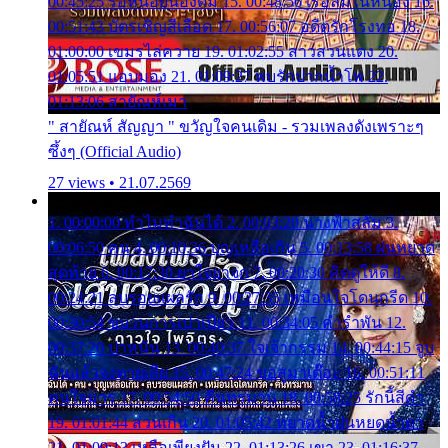
00:45:25 รอหน่อยน้องติ๋ม 15. 00:48:56 เรือล่มในหนอง 16.
00:51:43 บัตรเชิญสีเลือด 17. 00:56:07 อดีตรักโรงทอ 18.
01:00:00 เขมรไล่ควาย 19. 01:02:55 สาวสวนแตง 20.
01:05:51 แอบมอง 21. 01:09:27 พบรักปากน้ำโพ 22.
01:13:06 สายัณห์เมา
" สายัณห์ สัญญา " ขวัญใจคนเดิม - รวมเพลงดังเพราะๆ
ซึ้งๆ (Official Audio)
27 views • 21.07.2569
1. 00:00:00 ทำไมทำฉันได้ 2. 00:03:20 นางฟ้าสลัม 3.
00:06:50 คน 4. 00:10:36 บุญเหลือเกิน 5. 00:13:58 ฝนหยาด
สุดท้าย 6. 00:17:30 ยาใจยาจก 7. 00:20:30 คิดดูให้ดี 8.
00:24:21 ลบรอยแผลรัก 9. 00:27:35 เหมือนใจโดนกรีด 10.
00:30:54 ขบวนการเปาเปียว 11. 00:34:05 คำรำพัน 12.
00:37:20 ปาหนัน 13. 00:40:37 ใจเจ้ากรรม 14. 00:44:15 จูบ
ฉันแล้วจงตายเสีย 15. 00:47:24 ขอสูมาเต๊อะ 16. 00:51:11
คนใจมาร 17. 00:54:50 คืนทรมาน 18. 00:58:25 รักนี้สีดำ
19. 01:01:44 ส่วนเกิน 20. 01:05:42 หยาดน้ำฝนหยดน้ำตา
21. 01:09:13 เหลือเพียงฝัน 22. 01:13:26 เขา 23. 01:16:37