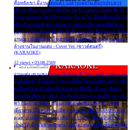
คือหยังเขา มีงานแต่งแล้ว ไปล้างแต่จาน ดั่งถูกประหาร
เมื่อเขาชื่นบาน แต่เราขื่นขม โอ้ รัก ลอยลม ไม่สม ดัง ใจ
ล้างจานคอยคู่ ไม่รู้ อีกนานเท่าใด จะได้ เลื่อนขั้นบันได ได้
เป็น ตำแหน่งเจ้าสาว มันเหงา เห็นเขามีคู่ ซมดู มีคู่ก็ม่วน
เข้าพาขวัญ เสียงโห่ตึงตึง มันซึ้ง อยู่แก่ใจ มื้อใด๋หนอ สิเป็น
งานเฮา มัวซอยเขา ใจเฮาซิด้าน มันทรมาน จับจาน เอย…
ล้างจานในงานแต่ง - Cover Ver. (ซาวด์ดนตรี)
(KARAOKE)
22 views • 03.08.2569
งานแต่ง เขาแซง แย่งเอาไปก่อน หัวใจอาวรณ์ มาซ่อน อยู่
ในห้องครัว ข้างนอกเจ้าสาว ส่งยิ้ม ให้คนไปทั่ว แต่เรา เฝ้า
อยู่ในครัว ทำตัวเป็นเด็ก ล้างจาน ในเมื่อ เจ้าสาว คือคน
บ้านใกล้ พึ่งพาอาศัย จำใจ ต้องไปช่วยงาน พอถึงเวลา เขา
พา กันเข้าพาขวัญ เพื่อนฝูง เฮฮาดังลั่น แต่เราล้างจาน
เดียวดาย เป็นคนพ่าย บ่มีความหมาย เคียงใจเจ้าบ่าว เป็น
คนพ่าย บ่มีความหมาย เคียงใจเจ้าบ่าว เพื่อนเจ้าสาว ยัง
เป็นบ่ได้ คือคนพ่าย ฮักคน ไม่มีใครสน เขาไม่เห็นคน ที่อยู่