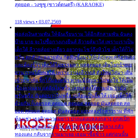
สุดยอด - วงซูซู (ซาวด์ดนตรี) (KARAOKE)
118 views • 03.07.2569
พ่อส่งเงินสามพัน ให้ฉันเรียนราม ได้อีกสักสามพัน ฉันคง
บ๊าย บาย จะไปซื้อกางเกงยีนส์ ลีวายส์มาใส่ เพราะเราเป็น
เด็กใต้ ลีวายส์อย่างเดียว อยากจะโชว์ถึงหิวโซ เด็กใต้ก็ไม่
หวั่น ตกตัวละหลายพัน กัดฟันซื้อมา ให้เด็กเทพเหลียวมอง
และต้องรู้ว่า เด็กใต้ไม่ธรรมดา แต่สุดยอด เดินโยกย้ายเย
ยวน กวนโอ๊ยพอได้ เพราะว่านุ่งลีวายส์ ตัวใหม่ใส่มา เดิน
เข้ามหาลัย จิ๊กโก๊มองหน้า ท่าจะมีปัญหา ไม่พอใจ ได้เป็น
เรื่องแน่นอน แต่ฉันไม่หวั่น เลยแหลงใต้ถามมัน ว่ามัน
พรั่นพรือ มันตอบว่าไม่พรื่อ เปลี่ยนเป็นยิ้มให้ เจอะเด็กใต้
ด้วยกัน ก็เลยรอด สุดยอด สุดยอด สุดยอด มันสุดยอด สุด
ยอด สุดยอด สุดยอด มันสุดยอด แอบหลงรักสาวราม ที่พัก
ห้องเช่า เธอผิวขาวผมยาว ปากแดงแหลงกลาง ถูกสเป็ก
จริงเธอ อยู่ห้องข้างข้าง อยากเข้าไปแหลงกลาง กลัว
ทองแดง กลับจากรามมาเจอ เธอมาซื้อข้าว แต่ก่อนนั้น