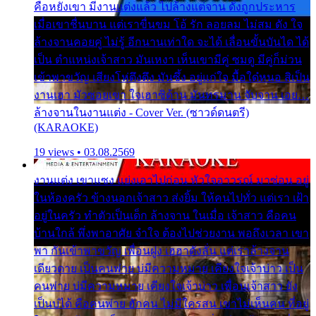
คือหยังเขา มีงานแต่งแล้ว ไปล้างแต่จาน ดั่งถูกประหาร
เมื่อเขาชื่นบาน แต่เราขื่นขม โอ้ รัก ลอยลม ไม่สม ดัง ใจ
ล้างจานคอยคู่ ไม่รู้ อีกนานเท่าใด จะได้ เลื่อนขั้นบันได ได้
เป็น ตำแหน่งเจ้าสาว มันเหงา เห็นเขามีคู่ ซมดู มีคู่ก็ม่วน
เข้าพาขวัญ เสียงโห่ตึงตึง มันซึ้ง อยู่แก่ใจ มื้อใด๋หนอ สิเป็น
งานเฮา มัวซอยเขา ใจเฮาซิด้าน มันทรมาน จับจาน เอย…
ล้างจานในงานแต่ง - Cover Ver. (ซาวด์ดนตรี)
(KARAOKE)
19 views • 03.08.2569
งานแต่ง เขาแซง แย่งเอาไปก่อน หัวใจอาวรณ์ มาซ่อน อยู่
ในห้องครัว ข้างนอกเจ้าสาว ส่งยิ้ม ให้คนไปทั่ว แต่เรา เฝ้า
อยู่ในครัว ทำตัวเป็นเด็ก ล้างจาน ในเมื่อ เจ้าสาว คือคน
บ้านใกล้ พึ่งพาอาศัย จำใจ ต้องไปช่วยงาน พอถึงเวลา เขา
พา กันเข้าพาขวัญ เพื่อนฝูง เฮฮาดังลั่น แต่เราล้างจาน
เดียวดาย เป็นคนพ่าย บ่มีความหมาย เคียงใจเจ้าบ่าว เป็น
คนพ่าย บ่มีความหมาย เคียงใจเจ้าบ่าว เพื่อนเจ้าสาว ยัง
เป็นบ่ได้ คือคนพ่าย ฮักคน ไม่มีใครสน เขาไม่เห็นคน ที่อยู่