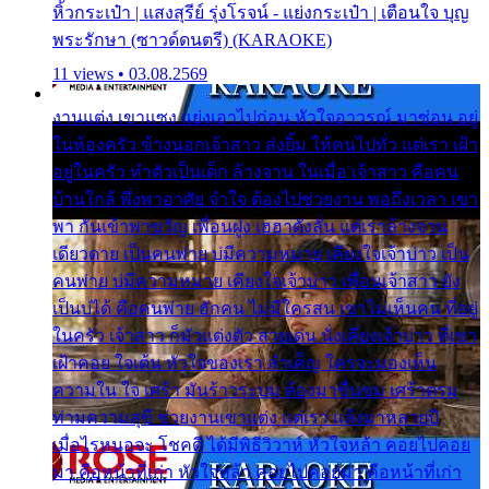
หิ้วกระเป๋า | แสงสุรีย์ รุ่งโรจน์ - แย่งกระเป๋า | เตือนใจ บุญ
พระรักษา (ซาวด์ดนตรี) (KARAOKE)
11 views • 03.08.2569
งานแต่ง เขาแซง แย่งเอาไปก่อน หัวใจอาวรณ์ มาซ่อน อยู่
ในห้องครัว ข้างนอกเจ้าสาว ส่งยิ้ม ให้คนไปทั่ว แต่เรา เฝ้า
อยู่ในครัว ทำตัวเป็นเด็ก ล้างจาน ในเมื่อ เจ้าสาว คือคน
บ้านใกล้ พึ่งพาอาศัย จำใจ ต้องไปช่วยงาน พอถึงเวลา เขา
พา กันเข้าพาขวัญ เพื่อนฝูง เฮฮาดังลั่น แต่เราล้างจาน
เดียวดาย เป็นคนพ่าย บ่มีความหมาย เคียงใจเจ้าบ่าว เป็น
คนพ่าย บ่มีความหมาย เคียงใจเจ้าบ่าว เพื่อนเจ้าสาว ยัง
เป็นบ่ได้ คือคนพ่าย ฮักคน ไม่มีใครสน เขาไม่เห็นคน ที่อยู่
ในครัว เจ้าสาว ก็มัวแต่งตัว สวยเด่น นั่งเคียงเจ้าบ่าว ที่เขา
เฝ้าคอย ใจเต้น หัวใจของเรา ลำเค็ญ ใครจะมองเห็น
ความใน ใจ เศร้า มันร้าวระบม ต้องมาขื่นขม เศร้าตรม
ท่ามความสุขี ช่วยงานเขาแต่ง แต่เรา แล้งมาหลายปี
เมื่อไรหนอจะ โชคดี ได้มีพิธีวิวาห์ หัวใจหล้า คอยไปคอย
มา คือหน้าที่เก่า หัวใจหล้า คอยไปคอยมา คือหน้าที่เก่า