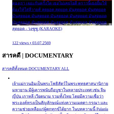
สองเรา เจอะกันครั้งใด เธอไม่เคยไยดี คราวนี้เธอยิ้มให้
ต้องให้ใส่ลีวายส์ สุดยอด สุดยอด มันสุดยอด มันสุดยอด
มันสุดยอด มันสุดยอด มันสุดยอด มันสุดยอด มันสุดยอด
มันสุดยอด มันสุดยอด มันสุดยอด มันสุดยอด มันสุดยอด
สุดยอด - วงซูซู (KARAOKE)
122 views • 03.07.2569
สารคดี
|
DOCUMENTARY
สารคดีทั้งหมด
DOCUMENTARY ALL
เจ้าแม่กวนอิมเป็นพระโพธิสัตว์ในพระพุทธศาสนานิกาย
มหายาน มีผู้เคารพนับถือบูชาในหลายประเทศ เช่น จีน
ญี่ปุ่น เกาหลี เวียดนาม รวมทั้งไทย โดยมีความเชื่อว่า
พระองค์ทรงเป็นสัญลักษณ์แห่งความเมตตา กรุณา และ
ความช่วยเหลือแก่ผู้ตกทุกข์ได้ยาก ในบทความนี้ Palanla