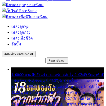
เพลงลูกทุ่ง
เพลงลูกกรุง
เพลงเพื่อชีวิต
อัลบั้ม
เพลงทั้งหมด
Music All
ค้นหา
Search
1. 00:00 สามสิบยังแจ๋ว - ยอดรัก สลักใจ 2. 02:49 รักมาห้าปี
- ศรเพชร ศรสุพรรณ 3. 05:57 รักสาวเสื้อลาย - แสงสุรีย์
รุ่งโรจน์ 4. 09:51 รักสะท้านดินสะเทือน - ยอดรัก สลักใจ 5.
12:23 มอเตอร์ไซค์ทำหล่น - ศรเพชร ศรสุพรรณ 6. 14:49
หิ้วกระเป๋า - แสงสุรีย์ รุ่งโรจน์ 7. 17:57 รักเผื่อเลือก - ยอด
รัก สลักใจ 8. 21:21 น้ำตาไอ้หนุ่ม - ศรเพชร ศรสุพรรณ 9.