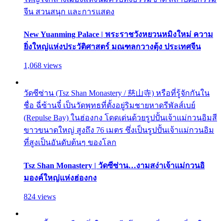
จีน สวนสนุก และการแสดง
New Yuanming Palace | พระราชวังหยวนหมิงใหม่ ความ
ยิ่งใหญ่แห่งประวัติศาสตร์ มณฑลกวางตุ้ง ประเทศจีน
1,068 views
วัดซีซ่าน (Tsz Shan Monastery / 慈山寺) หรือที่รู้จักกันใน
ชื่อ ฉี่ซ้านจี๋ เป็นวัดพุทธที่ตั้งอยู่ริมชายหาดรีพัลส์เบย์
(Repulse Bay) ในฮ่องกง โดดเด่นด้วยรูปปั้นเจ้าแม่กวนอิมสี
ขาวขนาดใหญ่ สูงถึง 76 เมตร ซึ่งเป็นรูปปั้นเจ้าแม่กวนอิม
ที่สูงเป็นอันดับต้นๆ ของโลก
Tsz Shan Monastery | วัดซีซ่าน…งามสง่าเจ้าแม่กวนอิ
มองค์ใหญ่แห่งฮ่องกง
824 views