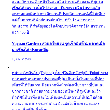
สวนอวี้หยวน คือหนึ่งในสวนจีนโบราณที่งดงามที่สุดใน
เซี่ยงไฮ้ เพราะเต็มไปด้วยสถาปัตยกรรมจีนโบราณอัน
งดงามและศิลปะการจัดสวนที่ประณีต สวนแห่งนี้ไม่เพียง
แต่เป็นสถานที่พักผ่อนหย่อนใจแต่ยังเป็นมรดกทาง
วัฒนธรรมที่สำคัญของจีนด้วยประวัติศาสตร์อันยาวนาน
กว่า 400 ปี
Yuyuan Garden : สวนอวี้หยวน จุดเช็กอินห้ามพลาดเมื่อ
มาเซี่ยงไฮ้ ประเทศจีน
1,302 views
หน้าผาโทจินโบ (Tojinbo) ตั้งอยู่ในจังหวัดฟุกุอิ (Fukui) ทาง
ภาคตะวันออกของประเทศญี่ปุ่น เป็นหนึ่งในสถานที่ท่อง
เที่ยวที่ได้รับความนิยมจากทั้งนักท่องเที่ยวชาวญี่ปุ่นและ
ชาวต่างชาติ ด้วยความงามของหน้าผาที่สูงชันและวิว
ทิวทัศน์ที่น่าทึ่ง และไม่เพียงแต่เป็นสถานที่ที่เต็มไปด้วย
ความงามจากธรรมชาติ แต่ยังแฝงไปด้วยตำนานและ
ความเชื่อที่ลึกซึ้งด้วย