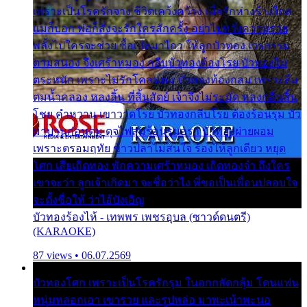
เพราะเป็นโรครักจาง ชีวิตเคว้งคว้าง เมื่อรักห่างร้างไกล
แม่ก็บอก พ่อก็สั่งจะรักใครสักครั้ง อย่าไปหวังความรวย
พลั้งไปใครจะช่วย ซื้อเปลมาไกว ให้ลูกบัวทอง เวรกรรม
ตามสนอง จึงเศร้าหมอง กลีบบัวทองต้องโรย บัวทองไม่
ตระหนัก เพราะไม่รักโคลนตม บัวทองท้องกลม เพราะลืม
ตมน้ำคลอง หลงลิ้น ที่สิ้นสัตย์ เจ้าจึงไม่ระมัด หลงกลิ่นลิ้น
โชย คำหวาน เขาวาดโรย บัวทองกลีบโรย ต้องร้อนรุม บัว
มาบานก่อนตูม ดุจไฟสุมร้อนรุมอุรา บัวทองผ่ายผอม
เพราะตรอมฤทัย ข้าวปลาไม่สนใจ ร้องไห้ลูกเดียว หยุด
โศก เสียเถิดทอง พักความเศร้าหมอง เถิดทองจ๋า ถึงใคร
เขาจะว่า ลูกเจ้าเกิดมา จะชื่อว่าไง พี่ขอเป็นเพื่อนปลอบใจ
จะตั้งชื่อให้ ว่าไอ้บังเอิญ
บัวทองร้องไห้ - เทพพร เพชรอุบล (ซาวด์ดนตรี)
(KARAOKE)
87 views • 06.07.2569
บัวทองโศก เพราะเป็นโรครักรุม ในอกกลัดกลุ้ม โดนแฟน
หนุ่มหลอกเอา เขารวย และรูปหล่อ มาพะเน้าพะนอ