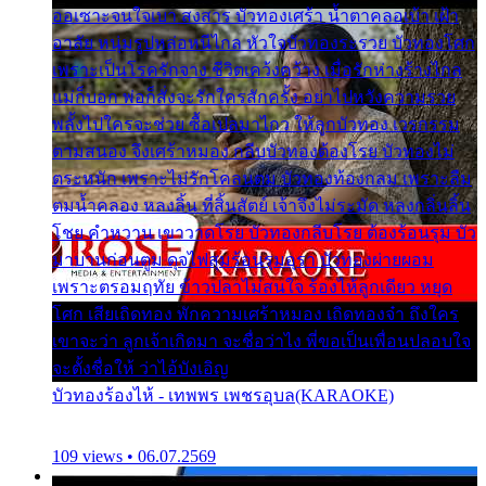
ออเซาะจนใจเบา สงสาร บัวทองเศร้า น้ำตาคลอเบ้า เฝ้า
อาลัย หนุ่มรูปหล่อหนีไกล หัวใจบัวทองระรวย บัวทองโศก
เพราะเป็นโรครักจาง ชีวิตเคว้งคว้าง เมื่อรักห่างร้างไกล
แม่ก็บอก พ่อก็สั่งจะรักใครสักครั้ง อย่าไปหวังความรวย
พลั้งไปใครจะช่วย ซื้อเปลมาไกว ให้ลูกบัวทอง เวรกรรม
ตามสนอง จึงเศร้าหมอง กลีบบัวทองต้องโรย บัวทองไม่
ตระหนัก เพราะไม่รักโคลนตม บัวทองท้องกลม เพราะลืม
ตมน้ำคลอง หลงลิ้น ที่สิ้นสัตย์ เจ้าจึงไม่ระมัด หลงกลิ่นลิ้น
โชย คำหวาน เขาวาดโรย บัวทองกลีบโรย ต้องร้อนรุม บัว
มาบานก่อนตูม ดุจไฟสุมร้อนรุมอุรา บัวทองผ่ายผอม
เพราะตรอมฤทัย ข้าวปลาไม่สนใจ ร้องไห้ลูกเดียว หยุด
โศก เสียเถิดทอง พักความเศร้าหมอง เถิดทองจ๋า ถึงใคร
เขาจะว่า ลูกเจ้าเกิดมา จะชื่อว่าไง พี่ขอเป็นเพื่อนปลอบใจ
จะตั้งชื่อให้ ว่าไอ้บังเอิญ
บัวทองร้องไห้ - เทพพร เพชรอุบล(KARAOKE)
109 views • 06.07.2569