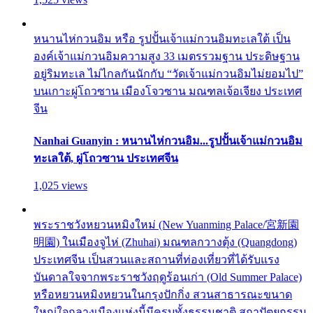
หนานไห่กวนอิม หรือ รูปปั้นเจ้าแม่กวนอิมทะเลใต้ เป็น
องค์เจ้าแม่กวนอิมความสูง 33 เมตรรวมฐาน ประดิษฐาน
อยู่ริมทะเล ไม่ไกลกันนักกับ “วัดเจ้าแม่กวนอิมไม่ยอมไป”
บนเกาะผู่โถวซาน เมืองโจวซาน มณฑลเจ้อเจียง ประเทศ
จีน
Nanhai Guanyin : หนานไห่กวนอิม...รูปปั้นเจ้าแม่กวนอิม
ทะเลใต้, ผู่โถวซาน ประเทศจีน
1,025 views
พระราชวังหยวนหมิงใหม่ (New Yuanming Palace/宮新園
明園) ในเมืองจูไห่ (Zhuhai) มณฑลกวางตุ้ง (Quangdong)
ประเทศจีน เป็นสวนและสถานที่ท่องเที่ยวที่ได้รับแรง
บันดาลใจจากพระราชวังฤดูร้อนเก่า (Old Summer Palace)
หรือหยวนหมิงหยวนในกรุงปักกิ่ง สวนสาธารณะขนาด
ใหญ่ใจกลางเมืองแห่งนี้มีครบทั้งธรรมชาติ สถาปัตยกรรม