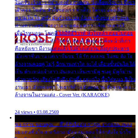
ในครัว เจ้าสาว ก็มัวแต่งตัว สวยเด่น นั่งเคียงเจ้าบ่าว ที่เขา
เฝ้าคอย ใจเต้น หัวใจของเรา ลำเค็ญ ใครจะมองเห็น
ความใน ใจ เศร้า มันร้าวระบม ต้องมาขื่นขม เศร้าตรม
ท่ามความสุขี ช่วยงานเขาแต่ง แต่เรา แล้งมาหลายปี
เมื่อไรหนอจะ โชคดี ได้มีพิธีวิวาห์ หัวใจหล้า คอยไปคอย
มา คือหน้าที่เก่า หัวใจหล้า คอยไปคอยมา คือหน้าที่เก่า
คือหยังเขา มีงานแต่งแล้ว ไปล้างแต่จาน ดั่งถูกประหาร
เมื่อเขาชื่นบาน แต่เราขื่นขม โอ้ รัก ลอยลม ไม่สม ดัง ใจ
ล้างจานคอยคู่ ไม่รู้ อีกนานเท่าใด จะได้ เลื่อนขั้นบันได ได้
เป็น ตำแหน่งเจ้าสาว มันเหงา เห็นเขามีคู่ ซมดู มีคู่ก็ม่วน
เข้าพาขวัญ เสียงโห่ตึงตึง มันซึ้ง อยู่แก่ใจ มื้อใด๋หนอ สิเป็น
งานเฮา มัวซอยเขา ใจเฮาซิด้าน มันทรมาน จับจาน เอย…
ล้างจานในงานแต่ง - Cover Ver. (KARAOKE)
24 views • 03.08.2569
ขอ กราบ ขอบคุณ.... ที่ได้รับไออุ่น การุณ จากแฟน เพลง
ผมแสนชื่นใจ หายวังเวง เมื่อแฟนเพลง ให้กำลังใจ น้ำใจ