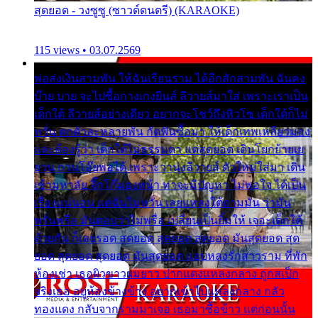
สุดยอด - วงซูซู (ซาวด์ดนตรี) (KARAOKE)
115 views • 03.07.2569
พ่อส่งเงินสามพัน ให้ฉันเรียนราม ได้อีกสักสามพัน ฉันคง
บ๊าย บาย จะไปซื้อกางเกงยีนส์ ลีวายส์มาใส่ เพราะเราเป็น
เด็กใต้ ลีวายส์อย่างเดียว อยากจะโชว์ถึงหิวโซ เด็กใต้ก็ไม่
หวั่น ตกตัวละหลายพัน กัดฟันซื้อมา ให้เด็กเทพเหลียวมอง
และต้องรู้ว่า เด็กใต้ไม่ธรรมดา แต่สุดยอด เดินโยกย้ายเย
ยวน กวนโอ๊ยพอได้ เพราะว่านุ่งลีวายส์ ตัวใหม่ใส่มา เดิน
เข้ามหาลัย จิ๊กโก๊มองหน้า ท่าจะมีปัญหา ไม่พอใจ ได้เป็น
เรื่องแน่นอน แต่ฉันไม่หวั่น เลยแหลงใต้ถามมัน ว่ามัน
พรั่นพรือ มันตอบว่าไม่พรื่อ เปลี่ยนเป็นยิ้มให้ เจอะเด็กใต้
ด้วยกัน ก็เลยรอด สุดยอด สุดยอด สุดยอด มันสุดยอด สุด
ยอด สุดยอด สุดยอด มันสุดยอด แอบหลงรักสาวราม ที่พัก
ห้องเช่า เธอผิวขาวผมยาว ปากแดงแหลงกลาง ถูกสเป็ก
จริงเธอ อยู่ห้องข้างข้าง อยากเข้าไปแหลงกลาง กลัว
ทองแดง กลับจากรามมาเจอ เธอมาซื้อข้าว แต่ก่อนนั้น