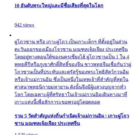
10 อันดับพระใหญ่และมีชื่อเสียงที่สุดในโลก
942 views
ผู่โถวซาน หรือ เกาะผู่โถว เป็นเกาะเล็กๆ ที่ตั้งอยู่ในส่วน
ตะวันออกของเมืองโจวซาน มณฑลเจ้อเจียง ประเทศจีน
โดยอยู่ทางตอนใต้ของนครเซี่ยงไฮ้ ผู่โถวซานเป็น 1 ใน 4
พุทธคีรีหรือภูเขาศักดิ์สิทธิ์ของจีน ชาวพุทธจีนเชื่อกันว่าผู่
โถวซานเป็นที่ประทับและตรัสรู้ของพระโพธิสัตว์กวนอิม
หรือเจ้าแม่กวนอิม ซึ่งเป็นหนึ่งในเทพเจ้าที่สำคัญที่สุดใน
ศาสนาพุทธนิกายมหายาน ดังนั้นจึงมีผู้แสวงบุญจากทั่ว
โลก โดยเฉพาะผู้ที่ศรัทธาในเจ้าแม่กวนอิมเดินทางมาที่
เกาะแห่งนี้เพื่อสักการะขอพรอยู่โดยตลอด
รวม 5 วัดสำคัญแห่งถิ่นกำเนิดเจ้าแม่กวนอิม | เกาะผู่โถว
ซาน มณฑลเจ้อเจียง ประเทศจีน
1,525 views