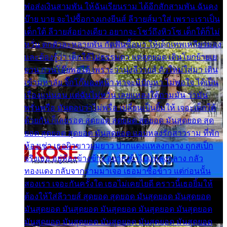
พ่อส่งเงินสามพัน ให้ฉันเรียนราม ได้อีกสักสามพัน ฉันคง
บ๊าย บาย จะไปซื้อกางเกงยีนส์ ลีวายส์มาใส่ เพราะเราเป็น
เด็กใต้ ลีวายส์อย่างเดียว อยากจะโชว์ถึงหิวโซ เด็กใต้ก็ไม่
หวั่น ตกตัวละหลายพัน กัดฟันซื้อมา ให้เด็กเทพเหลียวมอง
และต้องรู้ว่า เด็กใต้ไม่ธรรมดา แต่สุดยอด เดินโยกย้ายเย
ยวน กวนโอ๊ยพอได้ เพราะว่านุ่งลีวายส์ ตัวใหม่ใส่มา เดิน
เข้ามหาลัย จิ๊กโก๊มองหน้า ท่าจะมีปัญหา ไม่พอใจ ได้เป็น
เรื่องแน่นอน แต่ฉันไม่หวั่น เลยแหลงใต้ถามมัน ว่ามัน
พรั่นพรือ มันตอบว่าไม่พรื่อ เปลี่ยนเป็นยิ้มให้ เจอะเด็กใต้
ด้วยกัน ก็เลยรอด สุดยอด สุดยอด สุดยอด มันสุดยอด สุด
ยอด สุดยอด สุดยอด มันสุดยอด แอบหลงรักสาวราม ที่พัก
ห้องเช่า เธอผิวขาวผมยาว ปากแดงแหลงกลาง ถูกสเป็ก
จริงเธอ อยู่ห้องข้างข้าง อยากเข้าไปแหลงกลาง กลัว
ทองแดง กลับจากรามมาเจอ เธอมาซื้อข้าว แต่ก่อนนั้น
สองเรา เจอะกันครั้งใด เธอไม่เคยไยดี คราวนี้เธอยิ้มให้
ต้องให้ใส่ลีวายส์ สุดยอด สุดยอด มันสุดยอด มันสุดยอด
มันสุดยอด มันสุดยอด มันสุดยอด มันสุดยอด มันสุดยอด
มันสุดยอด มันสุดยอด มันสุดยอด มันสุดยอด มันสุดยอด