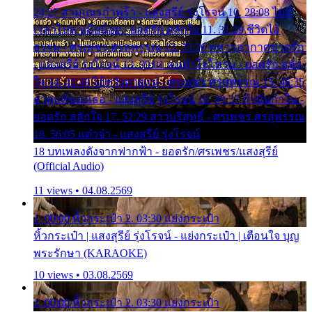
24:27 สามเณรกำพร้า - แสงสุรีย์ รุ่งโรจน์ 10. 28:08 ไม่มี
เวลาไปหาเมียน้อย - ยอดรัก สลักใจ 11. 31:29 ชีวิตไอ้
ธรรม - ศรเพชร ศรสุพรรณ 12. 35:26 ทหารอากาศขาดรัก
- แสงสุรีย์ รุ่งโรจน์ 13. 39:01 คนหัวใจโทรม - ยอดรัก สลัก
ใจ 14. 42:49 ไอ้หวังตายแน่ - ศรเพชร ศรสุพรรณ 15. 46:35
ธาตุแท้ของเธอ - แสงสุรีย์ รุ่งโรจน์ 16. 49:57 กำนันกำใน -
ยอดรัก สลักใจ 17. 52:29 สาวบริสุทธิ์ - ศรเพชร ศรสุพรรณ
18. 56:05 แต๋วจ๋า - แสงสุรีย์ รุ่งโรจน์
18 บทเพลงดังจากฟากฟ้า - ยอดรัก/ศรเพชร/แสงสุรีย์
(Official Audio)
11 views • 04.08.2569
1. 00:00 หิ้วกระเป๋า 2. 03:30 แย่งกระเป๋า
หิ้วกระเป๋า | แสงสุรีย์ รุ่งโรจน์ - แย่งกระเป๋า | เตือนใจ บุญ
พระรักษา (KARAOKE)
10 views • 03.08.2569
1. 00:00 หิ้วกระเป๋า 2. 03:30 แย่งกระเป๋า