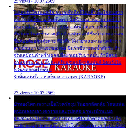
25 views • 10.07.2569
ไม่เคยรักใครแน่หรือ อยากเชื่อถือก็ไม่กล้า ติ๋มใช่คนสวย
ตรึงใจ ติ๋มใช่งามซึ้งตรึงตรา พี่หรือจะมาหมายร่วมชีวี ก็
คนเขาลืออื้อฉาว ว่าสาวๆรุมตอมพี่ ติ๋มอยากรับรักเหมือน
กัน แต่หวั่นจะช้ำดวงฤดี กลัวแฟนของพี่ชี้หน้าด่าทอ ก็คน
ชื่อต๋อยต้อยตุ้มตุ๋ยต่าย พี่ยังลืมได้ง่ายๆเลยหนอ แค่ตัวเรา
สาวบ้านนา แสนจะซอมซ่อ ขืนรักขืนรอคงช้ำสักวัน ถ้า
จริงเหมือนคำพร่ำเฉลย พี่อย่าเฉยรีบมาหมั้น ถ้าพี่สู่ขอ
ตามธรรมเนียม ติ๋มจะเตรียมรับเกลียวสัมพันธ์ ผิดหวังไม่
หวั่นขอยอมได้เคียง
รักติ๋มแน่หรือ - หงษ์ทอง ดาวอุดร (KARAOKE)
27 views • 10.07.2569
บัวทองโศก เพราะเป็นโรครักรุม ในอกกลัดกลุ้ม โดนแฟน
หนุ่มหลอกเอา เขารวย และรูปหล่อ มาพะเน้าพะนอ
ออเซาะจนใจเบา สงสาร บัวทองเศร้า น้ำตาคลอเบ้า เฝ้า
อาลัย หนุ่มรูปหล่อหนีไกล หัวใจบัวทองระรวย บัวทองโศก