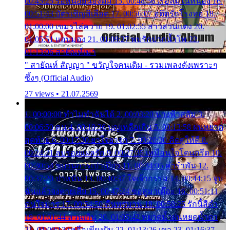
00:45:25 รอหน่อยน้องติ๋ม 15. 00:48:56 เรือล่มในหนอง 16.
00:51:43 บัตรเชิญสีเลือด 17. 00:56:07 อดีตรักโรงทอ 18.
01:00:00 เขมรไล่ควาย 19. 01:02:55 สาวสวนแตง 20.
01:05:51 แอบมอง 21. 01:09:27 พบรักปากน้ำโพ 22.
01:13:06 สายัณห์เมา
" สายัณห์ สัญญา " ขวัญใจคนเดิม - รวมเพลงดังเพราะๆ
ซึ้งๆ (Official Audio)
27 views • 21.07.2569
1. 00:00:00 ทำไมทำฉันได้ 2. 00:03:20 นางฟ้าสลัม 3.
00:06:50 คน 4. 00:10:36 บุญเหลือเกิน 5. 00:13:58 ฝนหยาด
สุดท้าย 6. 00:17:30 ยาใจยาจก 7. 00:20:30 คิดดูให้ดี 8.
00:24:21 ลบรอยแผลรัก 9. 00:27:35 เหมือนใจโดนกรีด 10.
00:30:54 ขบวนการเปาเปียว 11. 00:34:05 คำรำพัน 12.
00:37:20 ปาหนัน 13. 00:40:37 ใจเจ้ากรรม 14. 00:44:15 จูบ
ฉันแล้วจงตายเสีย 15. 00:47:24 ขอสูมาเต๊อะ 16. 00:51:11
คนใจมาร 17. 00:54:50 คืนทรมาน 18. 00:58:25 รักนี้สีดำ
19. 01:01:44 ส่วนเกิน 20. 01:05:42 หยาดน้ำฝนหยดน้ำตา
21. 01:09:13 เหลือเพียงฝัน 22. 01:13:26 เขา 23. 01:16:37