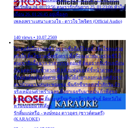
ขอรักคืน 24. 01:19:56 คนเรารักกันยาก 25. 01:23:06 หัวใจ
เถื่อน 26. 01:26:45 อยู่เพื่อลูก
เพลงเพราะเสนาะดวงใจ - ดาวใจ ไพจิตร (Official Audio)
140 views • 10.07.2569
ไม่เคยรักใครแน่หรือ อยากเชื่อถือก็ไม่กล้า ติ๋มใช่คนสวย
ตรึงใจ ติ๋มใช่งามซึ้งตรึงตรา พี่หรือจะมาหมายร่วมชีวี ก็
คนเขาลืออื้อฉาว ว่าสาวๆรุมตอมพี่ ติ๋มอยากรับรักเหมือน
กัน แต่หวั่นจะช้ำดวงฤดี กลัวแฟนของพี่ชี้หน้าด่าทอ ก็คน
ชื่อต๋อยต้อยตุ้มตุ๋ยต่าย พี่ยังลืมได้ง่ายๆเลยหนอ แค่ตัวเรา
สาวบ้านนา แสนจะซอมซ่อ ขืนรักขืนรอคงช้ำสักวัน ถ้า
จริงเหมือนคำพร่ำเฉลย พี่อย่าเฉยรีบมาหมั้น ถ้าพี่สู่ขอ
ตามธรรมเนียม ติ๋มจะเตรียมรับเกลียวสัมพันธ์ ผิดหวังไม่
หวั่นขอยอมได้เคียง
รักติ๋มแน่หรือ - หงษ์ทอง ดาวอุดร (ซาวด์ดนตรี)
(KARAOKE)