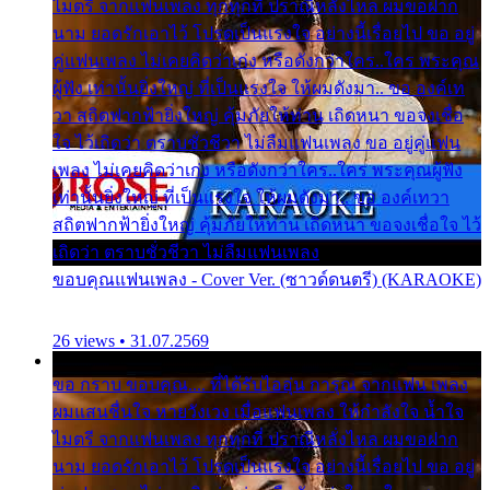
ไมตรี จากแฟนเพลง ทุกทุกที่ ปราณีหลั่งไหล ผมขอฝาก
นาม ยอดรักเอาไว้ โปรดเป็นแรงใจ อย่างนี้เรื่อยไป ขอ อยู่
คู่แฟนเพลง ไม่เคยคิดว่าเก่ง หรือดังกว่าใคร..ใคร พระคุณ
ผู้ฟัง เท่านั้นยิ่งใหญ่ ที่เป็นแรงใจ ให้ผมดังมา.. ขอ องค์เท
วา สถิตฟากฟ้ายิ่งใหญ่ คุ้มภัยให้ท่าน เถิดหนา ขอจงเชื่อ
ใจ ไว้เถิดว่า ตราบชั่วชีวา ไม่ลืมแฟนเพลง ขอ อยู่คู่แฟน
เพลง ไม่เคยคิดว่าเก่ง หรือดังกว่าใคร..ใคร พระคุณผู้ฟัง
เท่านั้นยิ่งใหญ่ ที่เป็นแรงใจ ให้ผมดังมา.. ขอ องค์เทวา
สถิตฟากฟ้ายิ่งใหญ่ คุ้มภัยให้ท่าน เถิดหนา ขอจงเชื่อใจ ไว้
เถิดว่า ตราบชั่วชีวา ไม่ลืมแฟนเพลง
ขอบคุณแฟนเพลง - Cover Ver. (ซาวด์ดนตรี) (KARAOKE)
26 views • 31.07.2569
ขอ กราบ ขอบคุณ.... ที่ได้รับไออุ่น การุณ จากแฟน เพลง
ผมแสนชื่นใจ หายวังเวง เมื่อแฟนเพลง ให้กำลังใจ น้ำใจ
ไมตรี จากแฟนเพลง ทุกทุกที่ ปราณีหลั่งไหล ผมขอฝาก
นาม ยอดรักเอาไว้ โปรดเป็นแรงใจ อย่างนี้เรื่อยไป ขอ อยู่