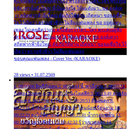
คู่แฟนเพลง ไม่เคยคิดว่าเก่ง หรือดังกว่าใคร..ใคร พระคุณ
ผู้ฟัง เท่านั้นยิ่งใหญ่ ที่เป็นแรงใจ ให้ผมดังมา.. ขอ องค์เท
วา สถิตฟากฟ้ายิ่งใหญ่ คุ้มภัยให้ท่าน เถิดหนา ขอจงเชื่อ
ใจ ไว้เถิดว่า ตราบชั่วชีวา ไม่ลืมแฟนเพลง ขอ อยู่คู่แฟน
เพลง ไม่เคยคิดว่าเก่ง หรือดังกว่าใคร..ใคร พระคุณผู้ฟัง
เท่านั้นยิ่งใหญ่ ที่เป็นแรงใจ ให้ผมดังมา.. ขอ องค์เทวา
สถิตฟากฟ้ายิ่งใหญ่ คุ้มภัยให้ท่าน เถิดหนา ขอจงเชื่อใจ ไว้
เถิดว่า ตราบชั่วชีวา ไม่ลืมแฟนเพลง
ขอบคุณแฟนเพลง - Cover Ver. (KARAOKE)
28 views • 31.07.2569
1. 00:00:00 ยินดีรับเดน 2. 00:03:44 น้ำตาอีสาน 3. 00:07:51
กิ่งทองใบหยก 4. 00:10:35 น้ำนิ่งไหลลึก 5. 00:13:49 ลานรัก
ลานเท 6. 00:17:06 จำใจจาก 7. 00:20:53 คืนฝนตก 8.
00:25:16 น้ำลงเดือนยี่ 9. 00:28:47 โสนน้อยเรือนงาม 10.
00:32:29 ตอไม้ที่ตายแล้ว 11. 00:35:41 น้ำกรดแช่เย็น 12.
00:39:08 อยากฟังซ้ำ 13. 00:42:32 รู้ว่าเขาหลอก 14.