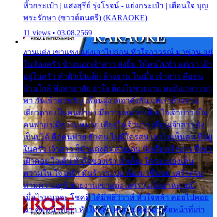
หิ้วกระเป๋า | แสงสุรีย์ รุ่งโรจน์ - แย่งกระเป๋า | เตือนใจ บุญ
พระรักษา (ซาวด์ดนตรี) (KARAOKE)
11 views • 03.08.2569
งานแต่ง เขาแซง แย่งเอาไปก่อน หัวใจอาวรณ์ มาซ่อน อยู่
ในห้องครัว ข้างนอกเจ้าสาว ส่งยิ้ม ให้คนไปทั่ว แต่เรา เฝ้า
อยู่ในครัว ทำตัวเป็นเด็ก ล้างจาน ในเมื่อ เจ้าสาว คือคน
บ้านใกล้ พึ่งพาอาศัย จำใจ ต้องไปช่วยงาน พอถึงเวลา เขา
พา กันเข้าพาขวัญ เพื่อนฝูง เฮฮาดังลั่น แต่เราล้างจาน
เดียวดาย เป็นคนพ่าย บ่มีความหมาย เคียงใจเจ้าบ่าว เป็น
คนพ่าย บ่มีความหมาย เคียงใจเจ้าบ่าว เพื่อนเจ้าสาว ยัง
เป็นบ่ได้ คือคนพ่าย ฮักคน ไม่มีใครสน เขาไม่เห็นคน ที่อยู่
ในครัว เจ้าสาว ก็มัวแต่งตัว สวยเด่น นั่งเคียงเจ้าบ่าว ที่เขา
เฝ้าคอย ใจเต้น หัวใจของเรา ลำเค็ญ ใครจะมองเห็น
ความใน ใจ เศร้า มันร้าวระบม ต้องมาขื่นขม เศร้าตรม
ท่ามความสุขี ช่วยงานเขาแต่ง แต่เรา แล้งมาหลายปี
เมื่อไรหนอจะ โชคดี ได้มีพิธีวิวาห์ หัวใจหล้า คอยไปคอย
มา คือหน้าที่เก่า หัวใจหล้า คอยไปคอยมา คือหน้าที่เก่า