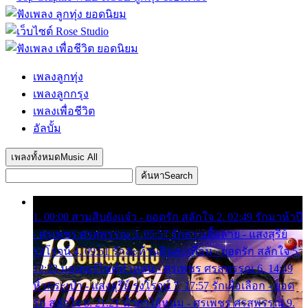
เพลงลูกทุ่ง
เพลงลูกกรุง
เพลงเพื่อชีวิต
อัลบั้ม
เพลงทั้งหมด
Music All
ค้นหา
Search
1. 00:00 สามสิบยังแจ๋ว - ยอดรัก สลักใจ 2. 02:49 รักมาห้าปี
- ศรเพชร ศรสุพรรณ 3. 05:57 รักสาวเสื้อลาย - แสงสุรีย์
รุ่งโรจน์ 4. 09:51 รักสะท้านดินสะเทือน - ยอดรัก สลักใจ 5.
12:23 มอเตอร์ไซค์ทำหล่น - ศรเพชร ศรสุพรรณ 6. 14:49
หิ้วกระเป๋า - แสงสุรีย์ รุ่งโรจน์ 7. 17:57 รักเผื่อเลือก - ยอด
รัก สลักใจ 8. 21:21 น้ำตาไอ้หนุ่ม - ศรเพชร ศรสุพรรณ 9.