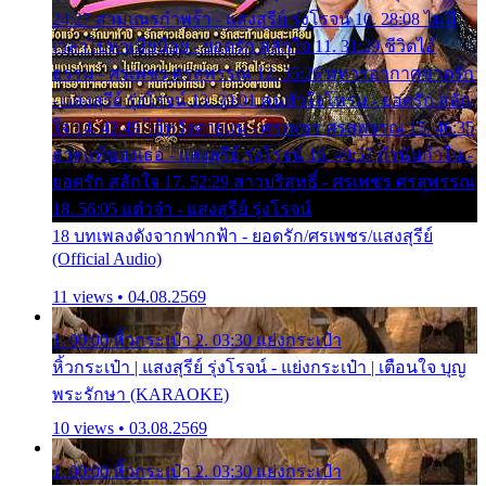
24:27 สามเณรกำพร้า - แสงสุรีย์ รุ่งโรจน์ 10. 28:08 ไม่มี
เวลาไปหาเมียน้อย - ยอดรัก สลักใจ 11. 31:29 ชีวิตไอ้
ธรรม - ศรเพชร ศรสุพรรณ 12. 35:26 ทหารอากาศขาดรัก
- แสงสุรีย์ รุ่งโรจน์ 13. 39:01 คนหัวใจโทรม - ยอดรัก สลัก
ใจ 14. 42:49 ไอ้หวังตายแน่ - ศรเพชร ศรสุพรรณ 15. 46:35
ธาตุแท้ของเธอ - แสงสุรีย์ รุ่งโรจน์ 16. 49:57 กำนันกำใน -
ยอดรัก สลักใจ 17. 52:29 สาวบริสุทธิ์ - ศรเพชร ศรสุพรรณ
18. 56:05 แต๋วจ๋า - แสงสุรีย์ รุ่งโรจน์
18 บทเพลงดังจากฟากฟ้า - ยอดรัก/ศรเพชร/แสงสุรีย์
(Official Audio)
11 views • 04.08.2569
1. 00:00 หิ้วกระเป๋า 2. 03:30 แย่งกระเป๋า
หิ้วกระเป๋า | แสงสุรีย์ รุ่งโรจน์ - แย่งกระเป๋า | เตือนใจ บุญ
พระรักษา (KARAOKE)
10 views • 03.08.2569
1. 00:00 หิ้วกระเป๋า 2. 03:30 แย่งกระเป๋า