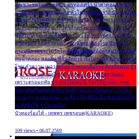
ออเซาะจนใจเบา สงสาร บัวทองเศร้า น้ำตาคลอเบ้า เฝ้า
อาลัย หนุ่มรูปหล่อหนีไกล หัวใจบัวทองระรวย บัวทองโศก
เพราะเป็นโรครักจาง ชีวิตเคว้งคว้าง เมื่อรักห่างร้างไกล
แม่ก็บอก พ่อก็สั่งจะรักใครสักครั้ง อย่าไปหวังความรวย
พลั้งไปใครจะช่วย ซื้อเปลมาไกว ให้ลูกบัวทอง เวรกรรม
ตามสนอง จึงเศร้าหมอง กลีบบัวทองต้องโรย บัวทองไม่
ตระหนัก เพราะไม่รักโคลนตม บัวทองท้องกลม เพราะลืม
ตมน้ำคลอง หลงลิ้น ที่สิ้นสัตย์ เจ้าจึงไม่ระมัด หลงกลิ่นลิ้น
โชย คำหวาน เขาวาดโรย บัวทองกลีบโรย ต้องร้อนรุม บัว
มาบานก่อนตูม ดุจไฟสุมร้อนรุมอุรา บัวทองผ่ายผอม
เพราะตรอมฤทัย ข้าวปลาไม่สนใจ ร้องไห้ลูกเดียว หยุด
โศก เสียเถิดทอง พักความเศร้าหมอง เถิดทองจ๋า ถึงใคร
เขาจะว่า ลูกเจ้าเกิดมา จะชื่อว่าไง พี่ขอเป็นเพื่อนปลอบใจ
จะตั้งชื่อให้ ว่าไอ้บังเอิญ
บัวทองร้องไห้ - เทพพร เพชรอุบล(KARAOKE)
109 views • 06.07.2569