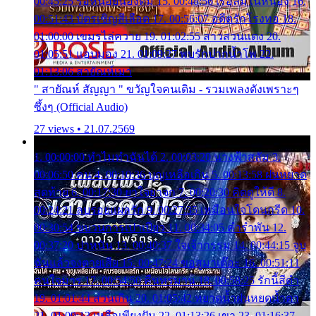
00:45:25 รอหน่อยน้องติ๋ม 15. 00:48:56 เรือล่มในหนอง 16.
00:51:43 บัตรเชิญสีเลือด 17. 00:56:07 อดีตรักโรงทอ 18.
01:00:00 เขมรไล่ควาย 19. 01:02:55 สาวสวนแตง 20.
01:05:51 แอบมอง 21. 01:09:27 พบรักปากน้ำโพ 22.
01:13:06 สายัณห์เมา
" สายัณห์ สัญญา " ขวัญใจคนเดิม - รวมเพลงดังเพราะๆ
ซึ้งๆ (Official Audio)
27 views • 21.07.2569
1. 00:00:00 ทำไมทำฉันได้ 2. 00:03:20 นางฟ้าสลัม 3.
00:06:50 คน 4. 00:10:36 บุญเหลือเกิน 5. 00:13:58 ฝนหยาด
สุดท้าย 6. 00:17:30 ยาใจยาจก 7. 00:20:30 คิดดูให้ดี 8.
00:24:21 ลบรอยแผลรัก 9. 00:27:35 เหมือนใจโดนกรีด 10.
00:30:54 ขบวนการเปาเปียว 11. 00:34:05 คำรำพัน 12.
00:37:20 ปาหนัน 13. 00:40:37 ใจเจ้ากรรม 14. 00:44:15 จูบ
ฉันแล้วจงตายเสีย 15. 00:47:24 ขอสูมาเต๊อะ 16. 00:51:11
คนใจมาร 17. 00:54:50 คืนทรมาน 18. 00:58:25 รักนี้สีดำ
19. 01:01:44 ส่วนเกิน 20. 01:05:42 หยาดน้ำฝนหยดน้ำตา
21. 01:09:13 เหลือเพียงฝัน 22. 01:13:26 เขา 23. 01:16:37