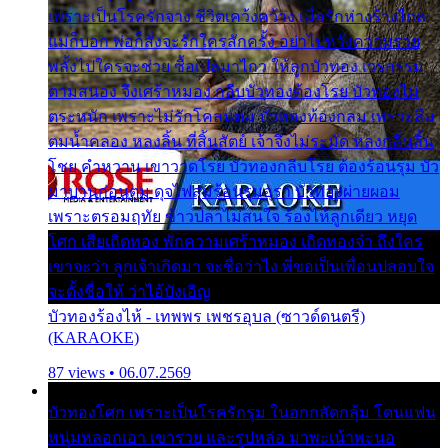
เพราะเป็นโรครักจาง ชีวิตเคว้งคว้าง เมื่อรักห่างร้างไกล
แม่ก็บอก พ่อก็สั่งจะรักใครสักครั้ง อย่าไปหวังความรวย
พลั้งไปใครจะช่วย ซื้อเปลมาไกว ให้ลูกบัวทอง เวรกรรม
ตามสนอง จึงเศร้าหมอง กลีบบัวทองต้องโรย บัวทองไม่
ตระหนัก เพราะไม่รักโคลนตม บัวทองท้องกลม เพราะลืม
ตมน้ำคลอง หลงลิ้น ที่สิ้นสัตย์ เจ้าจึงไม่ระมัด หลงกลิ่นลิ้น
โชย คำหวาน เขาวาดโรย บัวทองกลีบโรย ต้องร้อนรุม บัว
มาบานก่อนตูม ดุจไฟสุมร้อนรุมอุรา บัวทองผ่ายผอม
เพราะตรอมฤทัย ข้าวปลาไม่สนใจ ร้องไห้ลูกเดียว หยุด
โศก เสียเถิดทอง พักความเศร้าหมอง เถิดทองจ๋า ถึงใคร
เขาจะว่า ลูกเจ้าเกิดมา จะชื่อว่าไง พี่ขอเป็นเพื่อนปลอบใจ
จะตั้งชื่อให้ ว่าไอ้บังเอิญ
บัวทองร้องไห้ - เทพพร เพชรอุบล (ซาวด์ดนตรี)
(KARAOKE)
87 views • 06.07.2569
บัวทองโศก เพราะเป็นโรครักรุม ในอกกลัดกลุ้ม โดนแฟน
หนุ่มหลอกเอา เขารวย และรูปหล่อ มาพะเน้าพะนอ