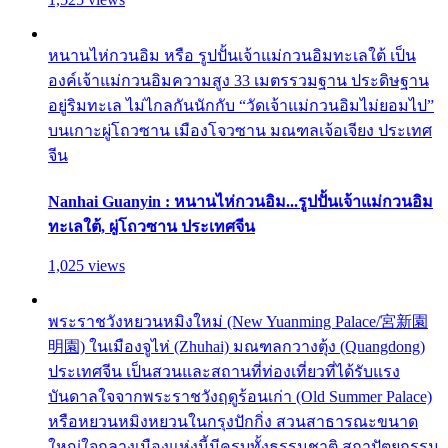
หนานไห่กวนอิม หรือ รูปปั้นเจ้าแม่กวนอิมทะเลใต้ เป็น
องค์เจ้าแม่กวนอิมความสูง 33 เมตรรวมฐาน ประดิษฐาน
อยู่ริมทะเล ไม่ไกลกันนักกับ “วัดเจ้าแม่กวนอิมไม่ยอมไป”
บนเกาะผู่โถวซาน เมืองโจวซาน มณฑลเจ้อเจียง ประเทศ
จีน
Nanhai Guanyin : หนานไห่กวนอิม...รูปปั้นเจ้าแม่กวนอิม
ทะเลใต้, ผู่โถวซาน ประเทศจีน
1,025 views
พระราชวังหยวนหมิงใหม่ (New Yuanming Palace/宮新園
明園) ในเมืองจูไห่ (Zhuhai) มณฑลกวางตุ้ง (Quangdong)
ประเทศจีน เป็นสวนและสถานที่ท่องเที่ยวที่ได้รับแรง
บันดาลใจจากพระราชวังฤดูร้อนเก่า (Old Summer Palace)
หรือหยวนหมิงหยวนในกรุงปักกิ่ง สวนสาธารณะขนาด
ใหญ่ใจกลางเมืองแห่งนี้มีครบทั้งธรรมชาติ สถาปัตยกรรม