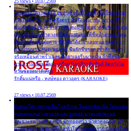
25 views • 10.07.2569
ไม่เคยรักใครแน่หรือ อยากเชื่อถือก็ไม่กล้า ติ๋มใช่คนสวย
ตรึงใจ ติ๋มใช่งามซึ้งตรึงตรา พี่หรือจะมาหมายร่วมชีวี ก็
คนเขาลืออื้อฉาว ว่าสาวๆรุมตอมพี่ ติ๋มอยากรับรักเหมือน
กัน แต่หวั่นจะช้ำดวงฤดี กลัวแฟนของพี่ชี้หน้าด่าทอ ก็คน
ชื่อต๋อยต้อยตุ้มตุ๋ยต่าย พี่ยังลืมได้ง่ายๆเลยหนอ แค่ตัวเรา
สาวบ้านนา แสนจะซอมซ่อ ขืนรักขืนรอคงช้ำสักวัน ถ้า
จริงเหมือนคำพร่ำเฉลย พี่อย่าเฉยรีบมาหมั้น ถ้าพี่สู่ขอ
ตามธรรมเนียม ติ๋มจะเตรียมรับเกลียวสัมพันธ์ ผิดหวังไม่
หวั่นขอยอมได้เคียง
รักติ๋มแน่หรือ - หงษ์ทอง ดาวอุดร (KARAOKE)
27 views • 10.07.2569
บัวทองโศก เพราะเป็นโรครักรุม ในอกกลัดกลุ้ม โดนแฟน
หนุ่มหลอกเอา เขารวย และรูปหล่อ มาพะเน้าพะนอ
ออเซาะจนใจเบา สงสาร บัวทองเศร้า น้ำตาคลอเบ้า เฝ้า
อาลัย หนุ่มรูปหล่อหนีไกล หัวใจบัวทองระรวย บัวทองโศก