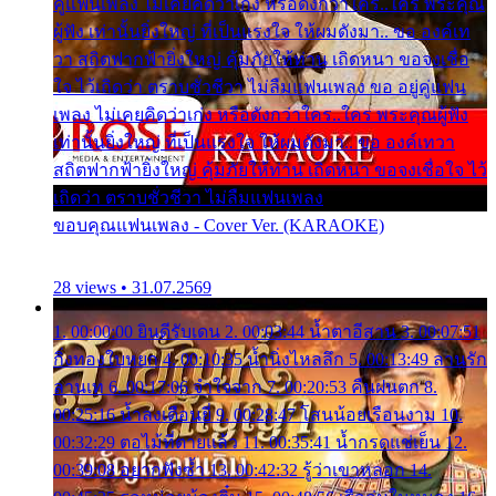
คู่แฟนเพลง ไม่เคยคิดว่าเก่ง หรือดังกว่าใคร..ใคร พระคุณ
ผู้ฟัง เท่านั้นยิ่งใหญ่ ที่เป็นแรงใจ ให้ผมดังมา.. ขอ องค์เท
วา สถิตฟากฟ้ายิ่งใหญ่ คุ้มภัยให้ท่าน เถิดหนา ขอจงเชื่อ
ใจ ไว้เถิดว่า ตราบชั่วชีวา ไม่ลืมแฟนเพลง ขอ อยู่คู่แฟน
เพลง ไม่เคยคิดว่าเก่ง หรือดังกว่าใคร..ใคร พระคุณผู้ฟัง
เท่านั้นยิ่งใหญ่ ที่เป็นแรงใจ ให้ผมดังมา.. ขอ องค์เทวา
สถิตฟากฟ้ายิ่งใหญ่ คุ้มภัยให้ท่าน เถิดหนา ขอจงเชื่อใจ ไว้
เถิดว่า ตราบชั่วชีวา ไม่ลืมแฟนเพลง
ขอบคุณแฟนเพลง - Cover Ver. (KARAOKE)
28 views • 31.07.2569
1. 00:00:00 ยินดีรับเดน 2. 00:03:44 น้ำตาอีสาน 3. 00:07:51
กิ่งทองใบหยก 4. 00:10:35 น้ำนิ่งไหลลึก 5. 00:13:49 ลานรัก
ลานเท 6. 00:17:06 จำใจจาก 7. 00:20:53 คืนฝนตก 8.
00:25:16 น้ำลงเดือนยี่ 9. 00:28:47 โสนน้อยเรือนงาม 10.
00:32:29 ตอไม้ที่ตายแล้ว 11. 00:35:41 น้ำกรดแช่เย็น 12.
00:39:08 อยากฟังซ้ำ 13. 00:42:32 รู้ว่าเขาหลอก 14.