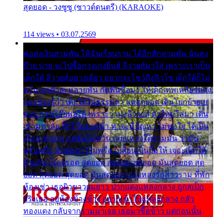
สุดยอด - วงซูซู (ซาวด์ดนตรี) (KARAOKE)
114 views • 03.07.2569
พ่อส่งเงินสามพัน ให้ฉันเรียนราม ได้อีกสักสามพัน ฉันคง
บ๊าย บาย จะไปซื้อกางเกงยีนส์ ลีวายส์มาใส่ เพราะเราเป็น
เด็กใต้ ลีวายส์อย่างเดียว อยากจะโชว์ถึงหิวโซ เด็กใต้ก็ไม่
หวั่น ตกตัวละหลายพัน กัดฟันซื้อมา ให้เด็กเทพเหลียวมอง
และต้องรู้ว่า เด็กใต้ไม่ธรรมดา แต่สุดยอด เดินโยกย้ายเย
ยวน กวนโอ๊ยพอได้ เพราะว่านุ่งลีวายส์ ตัวใหม่ใส่มา เดิน
เข้ามหาลัย จิ๊กโก๊มองหน้า ท่าจะมีปัญหา ไม่พอใจ ได้เป็น
เรื่องแน่นอน แต่ฉันไม่หวั่น เลยแหลงใต้ถามมัน ว่ามัน
พรั่นพรือ มันตอบว่าไม่พรื่อ เปลี่ยนเป็นยิ้มให้ เจอะเด็กใต้
ด้วยกัน ก็เลยรอด สุดยอด สุดยอด สุดยอด มันสุดยอด สุด
ยอด สุดยอด สุดยอด มันสุดยอด แอบหลงรักสาวราม ที่พัก
ห้องเช่า เธอผิวขาวผมยาว ปากแดงแหลงกลาง ถูกสเป็ก
จริงเธอ อยู่ห้องข้างข้าง อยากเข้าไปแหลงกลาง กลัว
ทองแดง กลับจากรามมาเจอ เธอมาซื้อข้าว แต่ก่อนนั้น