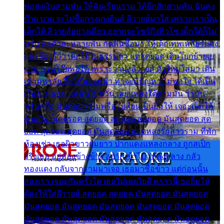
พ่อส่งเงินสามพัน ให้ฉันเรียนราม ได้อีกสักสามพัน ฉันคง
บ๊าย บาย จะไปซื้อกางเกงยีนส์ ลีวายส์มาใส่ เพราะเราเป็น
เด็กใต้ ลีวายส์อย่างเดียว อยากจะโชว์ถึงหิวโซ เด็กใต้ก็ไม่
หวั่น ตกตัวละหลายพัน กัดฟันซื้อมา ให้เด็กเทพเหลียวมอง
และต้องรู้ว่า เด็กใต้ไม่ธรรมดา แต่สุดยอด เดินโยกย้ายเย
ยวน กวนโอ๊ยพอได้ เพราะว่านุ่งลีวายส์ ตัวใหม่ใส่มา เดิน
เข้ามหาลัย จิ๊กโก๊มองหน้า ท่าจะมีปัญหา ไม่พอใจ ได้เป็น
เรื่องแน่นอน แต่ฉันไม่หวั่น เลยแหลงใต้ถามมัน ว่ามัน
พรั่นพรือ มันตอบว่าไม่พรื่อ เปลี่ยนเป็นยิ้มให้ เจอะเด็กใต้
ด้วยกัน ก็เลยรอด สุดยอด สุดยอด สุดยอด มันสุดยอด สุด
ยอด สุดยอด สุดยอด มันสุดยอด แอบหลงรักสาวราม ที่พัก
ห้องเช่า เธอผิวขาวผมยาว ปากแดงแหลงกลาง ถูกสเป็ก
จริงเธอ อยู่ห้องข้างข้าง อยากเข้าไปแหลงกลาง กลัว
ทองแดง กลับจากรามมาเจอ เธอมาซื้อข้าว แต่ก่อนนั้น
สองเรา เจอะกันครั้งใด เธอไม่เคยไยดี คราวนี้เธอยิ้มให้
ต้องให้ใส่ลีวายส์ สุดยอด สุดยอด มันสุดยอด มันสุดยอด
มันสุดยอด มันสุดยอด มันสุดยอด มันสุดยอด มันสุดยอด
มันสุดยอด มันสุดยอด มันสุดยอด มันสุดยอด มันสุดยอด