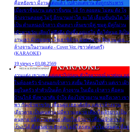
คือหยังเขา มีงานแต่งแล้ว ไปล้างแต่จาน ดั่งถูกประหาร
เมื่อเขาชื่นบาน แต่เราขื่นขม โอ้ รัก ลอยลม ไม่สม ดัง ใจ
ล้างจานคอยคู่ ไม่รู้ อีกนานเท่าใด จะได้ เลื่อนขั้นบันได ได้
เป็น ตำแหน่งเจ้าสาว มันเหงา เห็นเขามีคู่ ซมดู มีคู่ก็ม่วน
เข้าพาขวัญ เสียงโห่ตึงตึง มันซึ้ง อยู่แก่ใจ มื้อใด๋หนอ สิเป็น
งานเฮา มัวซอยเขา ใจเฮาซิด้าน มันทรมาน จับจาน เอย…
ล้างจานในงานแต่ง - Cover Ver. (ซาวด์ดนตรี)
(KARAOKE)
19 views • 03.08.2569
งานแต่ง เขาแซง แย่งเอาไปก่อน หัวใจอาวรณ์ มาซ่อน อยู่
ในห้องครัว ข้างนอกเจ้าสาว ส่งยิ้ม ให้คนไปทั่ว แต่เรา เฝ้า
อยู่ในครัว ทำตัวเป็นเด็ก ล้างจาน ในเมื่อ เจ้าสาว คือคน
บ้านใกล้ พึ่งพาอาศัย จำใจ ต้องไปช่วยงาน พอถึงเวลา เขา
พา กันเข้าพาขวัญ เพื่อนฝูง เฮฮาดังลั่น แต่เราล้างจาน
เดียวดาย เป็นคนพ่าย บ่มีความหมาย เคียงใจเจ้าบ่าว เป็น
คนพ่าย บ่มีความหมาย เคียงใจเจ้าบ่าว เพื่อนเจ้าสาว ยัง
เป็นบ่ได้ คือคนพ่าย ฮักคน ไม่มีใครสน เขาไม่เห็นคน ที่อยู่