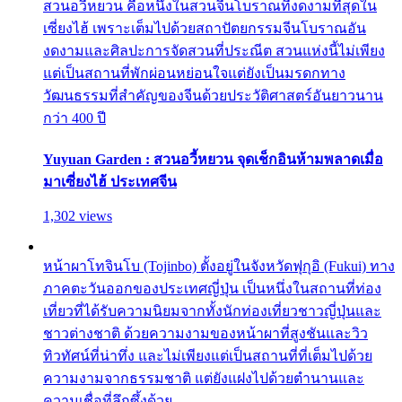
สวนอวี้หยวน คือหนึ่งในสวนจีนโบราณที่งดงามที่สุดใน
เซี่ยงไฮ้ เพราะเต็มไปด้วยสถาปัตยกรรมจีนโบราณอัน
งดงามและศิลปะการจัดสวนที่ประณีต สวนแห่งนี้ไม่เพียง
แต่เป็นสถานที่พักผ่อนหย่อนใจแต่ยังเป็นมรดกทาง
วัฒนธรรมที่สำคัญของจีนด้วยประวัติศาสตร์อันยาวนาน
กว่า 400 ปี
Yuyuan Garden : สวนอวี้หยวน จุดเช็กอินห้ามพลาดเมื่อ
มาเซี่ยงไฮ้ ประเทศจีน
1,302 views
หน้าผาโทจินโบ (Tojinbo) ตั้งอยู่ในจังหวัดฟุกุอิ (Fukui) ทาง
ภาคตะวันออกของประเทศญี่ปุ่น เป็นหนึ่งในสถานที่ท่อง
เที่ยวที่ได้รับความนิยมจากทั้งนักท่องเที่ยวชาวญี่ปุ่นและ
ชาวต่างชาติ ด้วยความงามของหน้าผาที่สูงชันและวิว
ทิวทัศน์ที่น่าทึ่ง และไม่เพียงแต่เป็นสถานที่ที่เต็มไปด้วย
ความงามจากธรรมชาติ แต่ยังแฝงไปด้วยตำนานและ
ความเชื่อที่ลึกซึ้งด้วย