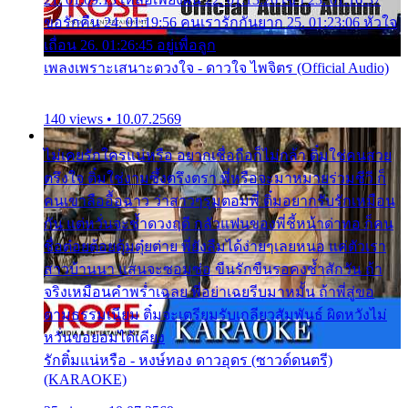
ขอรักคืน 24. 01:19:56 คนเรารักกันยาก 25. 01:23:06 หัวใจ
เถื่อน 26. 01:26:45 อยู่เพื่อลูก
เพลงเพราะเสนาะดวงใจ - ดาวใจ ไพจิตร (Official Audio)
140 views • 10.07.2569
ไม่เคยรักใครแน่หรือ อยากเชื่อถือก็ไม่กล้า ติ๋มใช่คนสวย
ตรึงใจ ติ๋มใช่งามซึ้งตรึงตรา พี่หรือจะมาหมายร่วมชีวี ก็
คนเขาลืออื้อฉาว ว่าสาวๆรุมตอมพี่ ติ๋มอยากรับรักเหมือน
กัน แต่หวั่นจะช้ำดวงฤดี กลัวแฟนของพี่ชี้หน้าด่าทอ ก็คน
ชื่อต๋อยต้อยตุ้มตุ๋ยต่าย พี่ยังลืมได้ง่ายๆเลยหนอ แค่ตัวเรา
สาวบ้านนา แสนจะซอมซ่อ ขืนรักขืนรอคงช้ำสักวัน ถ้า
จริงเหมือนคำพร่ำเฉลย พี่อย่าเฉยรีบมาหมั้น ถ้าพี่สู่ขอ
ตามธรรมเนียม ติ๋มจะเตรียมรับเกลียวสัมพันธ์ ผิดหวังไม่
หวั่นขอยอมได้เคียง
รักติ๋มแน่หรือ - หงษ์ทอง ดาวอุดร (ซาวด์ดนตรี)
(KARAOKE)