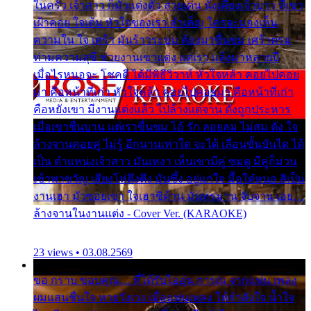
ในครัว เจ้าสาว ก็มัวแต่งตัว สวยเด่น นั่งเคียงเจ้าบ่าว ที่เขา
เฝ้าคอย ใจเต้น หัวใจของเรา ลำเค็ญ ใครจะมองเห็น
ความใน ใจ เศร้า มันร้าวระบม ต้องมาขื่นขม เศร้าตรม
ท่ามความสุขี ช่วยงานเขาแต่ง แต่เรา แล้งมาหลายปี
เมื่อไรหนอจะ โชคดี ได้มีพิธีวิวาห์ หัวใจหล้า คอยไปคอย
มา คือหน้าที่เก่า หัวใจหล้า คอยไปคอยมา คือหน้าที่เก่า
คือหยังเขา มีงานแต่งแล้ว ไปล้างแต่จาน ดั่งถูกประหาร
เมื่อเขาชื่นบาน แต่เราขื่นขม โอ้ รัก ลอยลม ไม่สม ดัง ใจ
ล้างจานคอยคู่ ไม่รู้ อีกนานเท่าใด จะได้ เลื่อนขั้นบันได ได้
เป็น ตำแหน่งเจ้าสาว มันเหงา เห็นเขามีคู่ ซมดู มีคู่ก็ม่วน
เข้าพาขวัญ เสียงโห่ตึงตึง มันซึ้ง อยู่แก่ใจ มื้อใด๋หนอ สิเป็น
งานเฮา มัวซอยเขา ใจเฮาซิด้าน มันทรมาน จับจาน เอย…
ล้างจานในงานแต่ง - Cover Ver. (KARAOKE)
23 views • 03.08.2569
ขอ กราบ ขอบคุณ.... ที่ได้รับไออุ่น การุณ จากแฟน เพลง
ผมแสนชื่นใจ หายวังเวง เมื่อแฟนเพลง ให้กำลังใจ น้ำใจ