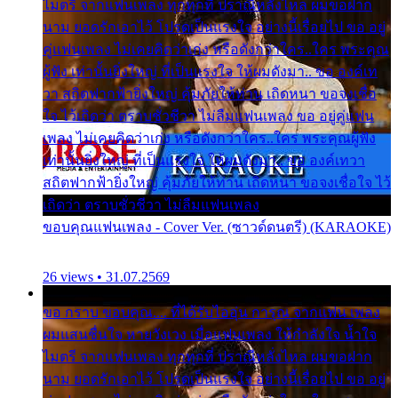
ไมตรี จากแฟนเพลง ทุกทุกที่ ปราณีหลั่งไหล ผมขอฝาก
นาม ยอดรักเอาไว้ โปรดเป็นแรงใจ อย่างนี้เรื่อยไป ขอ อยู่
คู่แฟนเพลง ไม่เคยคิดว่าเก่ง หรือดังกว่าใคร..ใคร พระคุณ
ผู้ฟัง เท่านั้นยิ่งใหญ่ ที่เป็นแรงใจ ให้ผมดังมา.. ขอ องค์เท
วา สถิตฟากฟ้ายิ่งใหญ่ คุ้มภัยให้ท่าน เถิดหนา ขอจงเชื่อ
ใจ ไว้เถิดว่า ตราบชั่วชีวา ไม่ลืมแฟนเพลง ขอ อยู่คู่แฟน
เพลง ไม่เคยคิดว่าเก่ง หรือดังกว่าใคร..ใคร พระคุณผู้ฟัง
เท่านั้นยิ่งใหญ่ ที่เป็นแรงใจ ให้ผมดังมา.. ขอ องค์เทวา
สถิตฟากฟ้ายิ่งใหญ่ คุ้มภัยให้ท่าน เถิดหนา ขอจงเชื่อใจ ไว้
เถิดว่า ตราบชั่วชีวา ไม่ลืมแฟนเพลง
ขอบคุณแฟนเพลง - Cover Ver. (ซาวด์ดนตรี) (KARAOKE)
26 views • 31.07.2569
ขอ กราบ ขอบคุณ.... ที่ได้รับไออุ่น การุณ จากแฟน เพลง
ผมแสนชื่นใจ หายวังเวง เมื่อแฟนเพลง ให้กำลังใจ น้ำใจ
ไมตรี จากแฟนเพลง ทุกทุกที่ ปราณีหลั่งไหล ผมขอฝาก
นาม ยอดรักเอาไว้ โปรดเป็นแรงใจ อย่างนี้เรื่อยไป ขอ อยู่