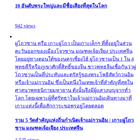
10 อันดับพระใหญ่และมีชื่อเสียงที่สุดในโลก
942 views
ผู่โถวซาน หรือ เกาะผู่โถว เป็นเกาะเล็กๆ ที่ตั้งอยู่ในส่วน
ตะวันออกของเมืองโจวซาน มณฑลเจ้อเจียง ประเทศจีน
โดยอยู่ทางตอนใต้ของนครเซี่ยงไฮ้ ผู่โถวซานเป็น 1 ใน 4
พุทธคีรีหรือภูเขาศักดิ์สิทธิ์ของจีน ชาวพุทธจีนเชื่อกันว่าผู่
โถวซานเป็นที่ประทับและตรัสรู้ของพระโพธิสัตว์กวนอิม
หรือเจ้าแม่กวนอิม ซึ่งเป็นหนึ่งในเทพเจ้าที่สำคัญที่สุดใน
ศาสนาพุทธนิกายมหายาน ดังนั้นจึงมีผู้แสวงบุญจากทั่ว
โลก โดยเฉพาะผู้ที่ศรัทธาในเจ้าแม่กวนอิมเดินทางมาที่
เกาะแห่งนี้เพื่อสักการะขอพรอยู่โดยตลอด
รวม 5 วัดสำคัญแห่งถิ่นกำเนิดเจ้าแม่กวนอิม | เกาะผู่โถว
ซาน มณฑลเจ้อเจียง ประเทศจีน
1,525 views