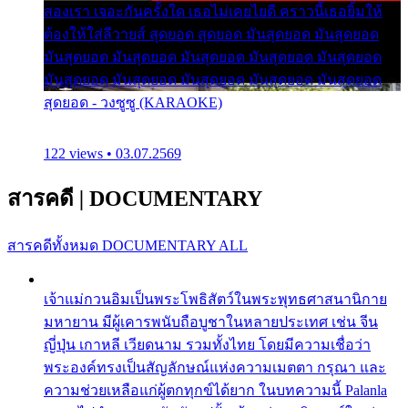
สองเรา เจอะกันครั้งใด เธอไม่เคยไยดี คราวนี้เธอยิ้มให้
ต้องให้ใส่ลีวายส์ สุดยอด สุดยอด มันสุดยอด มันสุดยอด
มันสุดยอด มันสุดยอด มันสุดยอด มันสุดยอด มันสุดยอด
มันสุดยอด มันสุดยอด มันสุดยอด มันสุดยอด มันสุดยอด
สุดยอด - วงซูซู (KARAOKE)
122 views • 03.07.2569
สารคดี
|
DOCUMENTARY
สารคดีทั้งหมด
DOCUMENTARY ALL
เจ้าแม่กวนอิมเป็นพระโพธิสัตว์ในพระพุทธศาสนานิกาย
มหายาน มีผู้เคารพนับถือบูชาในหลายประเทศ เช่น จีน
ญี่ปุ่น เกาหลี เวียดนาม รวมทั้งไทย โดยมีความเชื่อว่า
พระองค์ทรงเป็นสัญลักษณ์แห่งความเมตตา กรุณา และ
ความช่วยเหลือแก่ผู้ตกทุกข์ได้ยาก ในบทความนี้ Palanla