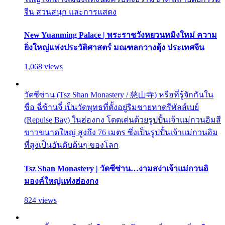
จีน สวนสนุก และการแสดง
New Yuanming Palace | พระราชวังหยวนหมิงใหม่ ความ
ยิ่งใหญ่แห่งประวัติศาสตร์ มณฑลกวางตุ้ง ประเทศจีน
1,068 views
วัดซีซ่าน (Tsz Shan Monastery / 慈山寺) หรือที่รู้จักกันใน
ชื่อ ฉี่ซ้านจี๋ เป็นวัดพุทธที่ตั้งอยู่ริมชายหาดรีพัลส์เบย์
(Repulse Bay) ในฮ่องกง โดดเด่นด้วยรูปปั้นเจ้าแม่กวนอิมสี
ขาวขนาดใหญ่ สูงถึง 76 เมตร ซึ่งเป็นรูปปั้นเจ้าแม่กวนอิม
ที่สูงเป็นอันดับต้นๆ ของโลก
Tsz Shan Monastery | วัดซีซ่าน…งามสง่าเจ้าแม่กวนอิ
มองค์ใหญ่แห่งฮ่องกง
824 views