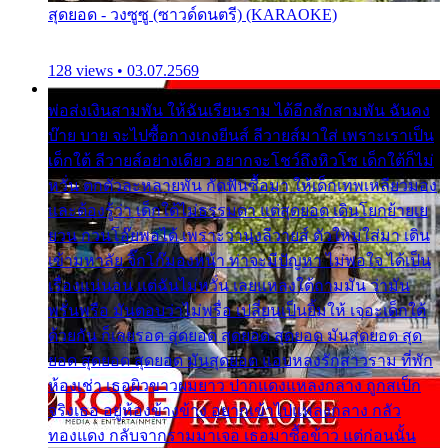
สุดยอด - วงซูซู (ซาวด์ดนตรี) (KARAOKE)
128 views • 03.07.2569
พ่อส่งเงินสามพัน ให้ฉันเรียนราม ได้อีกสักสามพัน ฉันคง
บ๊าย บาย จะไปซื้อกางเกงยีนส์ ลีวายส์มาใส่ เพราะเราเป็น
เด็กใต้ ลีวายส์อย่างเดียว อยากจะโชว์ถึงหิวโซ เด็กใต้ก็ไม่
หวั่น ตกตัวละหลายพัน กัดฟันซื้อมา ให้เด็กเทพเหลียวมอง
และต้องรู้ว่า เด็กใต้ไม่ธรรมดา แต่สุดยอด เดินโยกย้ายเย
ยวน กวนโอ๊ยพอได้ เพราะว่านุ่งลีวายส์ ตัวใหม่ใส่มา เดิน
เข้ามหาลัย จิ๊กโก๊มองหน้า ท่าจะมีปัญหา ไม่พอใจ ได้เป็น
เรื่องแน่นอน แต่ฉันไม่หวั่น เลยแหลงใต้ถามมัน ว่ามัน
พรั่นพรือ มันตอบว่าไม่พรื่อ เปลี่ยนเป็นยิ้มให้ เจอะเด็กใต้
ด้วยกัน ก็เลยรอด สุดยอด สุดยอด สุดยอด มันสุดยอด สุด
ยอด สุดยอด สุดยอด มันสุดยอด แอบหลงรักสาวราม ที่พัก
ห้องเช่า เธอผิวขาวผมยาว ปากแดงแหลงกลาง ถูกสเป็ก
จริงเธอ อยู่ห้องข้างข้าง อยากเข้าไปแหลงกลาง กลัว
ทองแดง กลับจากรามมาเจอ เธอมาซื้อข้าว แต่ก่อนนั้น