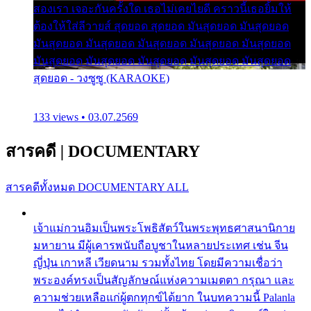
สองเรา เจอะกันครั้งใด เธอไม่เคยไยดี คราวนี้เธอยิ้มให้
ต้องให้ใส่ลีวายส์ สุดยอด สุดยอด มันสุดยอด มันสุดยอด
มันสุดยอด มันสุดยอด มันสุดยอด มันสุดยอด มันสุดยอด
มันสุดยอด มันสุดยอด มันสุดยอด มันสุดยอด มันสุดยอด
สุดยอด - วงซูซู (KARAOKE)
133 views • 03.07.2569
สารคดี
|
DOCUMENTARY
สารคดีทั้งหมด
DOCUMENTARY ALL
เจ้าแม่กวนอิมเป็นพระโพธิสัตว์ในพระพุทธศาสนานิกาย
มหายาน มีผู้เคารพนับถือบูชาในหลายประเทศ เช่น จีน
ญี่ปุ่น เกาหลี เวียดนาม รวมทั้งไทย โดยมีความเชื่อว่า
พระองค์ทรงเป็นสัญลักษณ์แห่งความเมตตา กรุณา และ
ความช่วยเหลือแก่ผู้ตกทุกข์ได้ยาก ในบทความนี้ Palanla