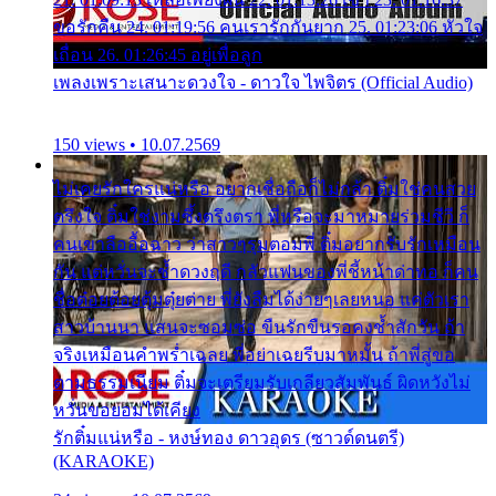
ขอรักคืน 24. 01:19:56 คนเรารักกันยาก 25. 01:23:06 หัวใจ
เถื่อน 26. 01:26:45 อยู่เพื่อลูก
เพลงเพราะเสนาะดวงใจ - ดาวใจ ไพจิตร (Official Audio)
150 views • 10.07.2569
ไม่เคยรักใครแน่หรือ อยากเชื่อถือก็ไม่กล้า ติ๋มใช่คนสวย
ตรึงใจ ติ๋มใช่งามซึ้งตรึงตรา พี่หรือจะมาหมายร่วมชีวี ก็
คนเขาลืออื้อฉาว ว่าสาวๆรุมตอมพี่ ติ๋มอยากรับรักเหมือน
กัน แต่หวั่นจะช้ำดวงฤดี กลัวแฟนของพี่ชี้หน้าด่าทอ ก็คน
ชื่อต๋อยต้อยตุ้มตุ๋ยต่าย พี่ยังลืมได้ง่ายๆเลยหนอ แค่ตัวเรา
สาวบ้านนา แสนจะซอมซ่อ ขืนรักขืนรอคงช้ำสักวัน ถ้า
จริงเหมือนคำพร่ำเฉลย พี่อย่าเฉยรีบมาหมั้น ถ้าพี่สู่ขอ
ตามธรรมเนียม ติ๋มจะเตรียมรับเกลียวสัมพันธ์ ผิดหวังไม่
หวั่นขอยอมได้เคียง
รักติ๋มแน่หรือ - หงษ์ทอง ดาวอุดร (ซาวด์ดนตรี)
(KARAOKE)