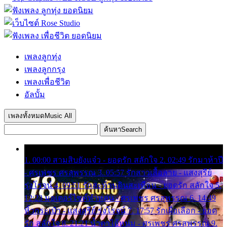
เพลงลูกทุ่ง
เพลงลูกกรุง
เพลงเพื่อชีวิต
อัลบั้ม
เพลงทั้งหมด
Music All
ค้นหา
Search
1. 00:00 สามสิบยังแจ๋ว - ยอดรัก สลักใจ 2. 02:49 รักมาห้าปี
- ศรเพชร ศรสุพรรณ 3. 05:57 รักสาวเสื้อลาย - แสงสุรีย์
รุ่งโรจน์ 4. 09:51 รักสะท้านดินสะเทือน - ยอดรัก สลักใจ 5.
12:23 มอเตอร์ไซค์ทำหล่น - ศรเพชร ศรสุพรรณ 6. 14:49
หิ้วกระเป๋า - แสงสุรีย์ รุ่งโรจน์ 7. 17:57 รักเผื่อเลือก - ยอด
รัก สลักใจ 8. 21:21 น้ำตาไอ้หนุ่ม - ศรเพชร ศรสุพรรณ 9.