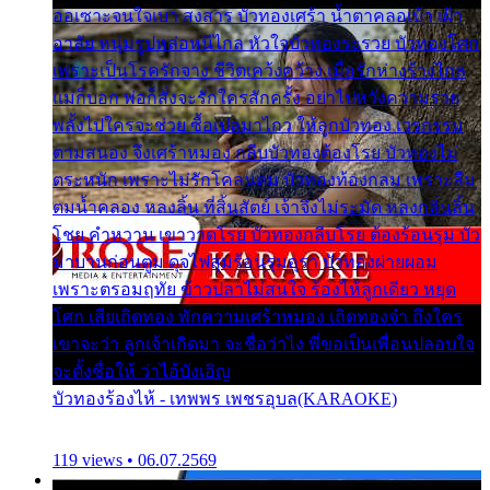
ออเซาะจนใจเบา สงสาร บัวทองเศร้า น้ำตาคลอเบ้า เฝ้า
อาลัย หนุ่มรูปหล่อหนีไกล หัวใจบัวทองระรวย บัวทองโศก
เพราะเป็นโรครักจาง ชีวิตเคว้งคว้าง เมื่อรักห่างร้างไกล
แม่ก็บอก พ่อก็สั่งจะรักใครสักครั้ง อย่าไปหวังความรวย
พลั้งไปใครจะช่วย ซื้อเปลมาไกว ให้ลูกบัวทอง เวรกรรม
ตามสนอง จึงเศร้าหมอง กลีบบัวทองต้องโรย บัวทองไม่
ตระหนัก เพราะไม่รักโคลนตม บัวทองท้องกลม เพราะลืม
ตมน้ำคลอง หลงลิ้น ที่สิ้นสัตย์ เจ้าจึงไม่ระมัด หลงกลิ่นลิ้น
โชย คำหวาน เขาวาดโรย บัวทองกลีบโรย ต้องร้อนรุม บัว
มาบานก่อนตูม ดุจไฟสุมร้อนรุมอุรา บัวทองผ่ายผอม
เพราะตรอมฤทัย ข้าวปลาไม่สนใจ ร้องไห้ลูกเดียว หยุด
โศก เสียเถิดทอง พักความเศร้าหมอง เถิดทองจ๋า ถึงใคร
เขาจะว่า ลูกเจ้าเกิดมา จะชื่อว่าไง พี่ขอเป็นเพื่อนปลอบใจ
จะตั้งชื่อให้ ว่าไอ้บังเอิญ
บัวทองร้องไห้ - เทพพร เพชรอุบล(KARAOKE)
119 views • 06.07.2569