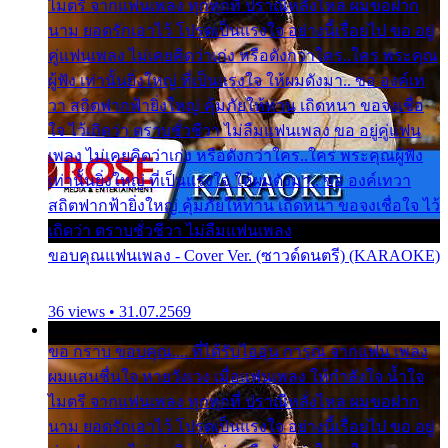
ไมตรี จากแฟนเพลง ทุกทุกที่ ปราณีหลั่งไหล ผมขอฝาก
นาม ยอดรักเอาไว้ โปรดเป็นแรงใจ อย่างนี้เรื่อยไป ขอ อยู่
คู่แฟนเพลง ไม่เคยคิดว่าเก่ง หรือดังกว่าใคร..ใคร พระคุณ
ผู้ฟัง เท่านั้นยิ่งใหญ่ ที่เป็นแรงใจ ให้ผมดังมา.. ขอ องค์เท
วา สถิตฟากฟ้ายิ่งใหญ่ คุ้มภัยให้ท่าน เถิดหนา ขอจงเชื่อ
ใจ ไว้เถิดว่า ตราบชั่วชีวา ไม่ลืมแฟนเพลง ขอ อยู่คู่แฟน
เพลง ไม่เคยคิดว่าเก่ง หรือดังกว่าใคร..ใคร พระคุณผู้ฟัง
เท่านั้นยิ่งใหญ่ ที่เป็นแรงใจ ให้ผมดังมา.. ขอ องค์เทวา
สถิตฟากฟ้ายิ่งใหญ่ คุ้มภัยให้ท่าน เถิดหนา ขอจงเชื่อใจ ไว้
เถิดว่า ตราบชั่วชีวา ไม่ลืมแฟนเพลง
ขอบคุณแฟนเพลง - Cover Ver. (ซาวด์ดนตรี) (KARAOKE)
36 views • 31.07.2569
ขอ กราบ ขอบคุณ.... ที่ได้รับไออุ่น การุณ จากแฟน เพลง
ผมแสนชื่นใจ หายวังเวง เมื่อแฟนเพลง ให้กำลังใจ น้ำใจ
ไมตรี จากแฟนเพลง ทุกทุกที่ ปราณีหลั่งไหล ผมขอฝาก
นาม ยอดรักเอาไว้ โปรดเป็นแรงใจ อย่างนี้เรื่อยไป ขอ อยู่