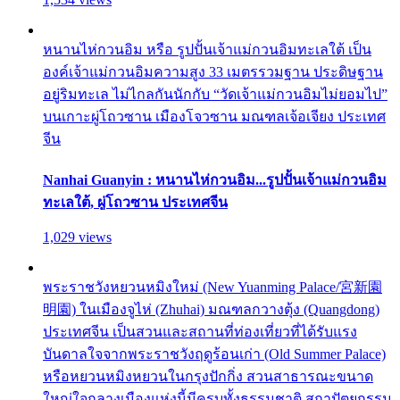
หนานไห่กวนอิม หรือ รูปปั้นเจ้าแม่กวนอิมทะเลใต้ เป็น
องค์เจ้าแม่กวนอิมความสูง 33 เมตรรวมฐาน ประดิษฐาน
อยู่ริมทะเล ไม่ไกลกันนักกับ “วัดเจ้าแม่กวนอิมไม่ยอมไป”
บนเกาะผู่โถวซาน เมืองโจวซาน มณฑลเจ้อเจียง ประเทศ
จีน
Nanhai Guanyin : หนานไห่กวนอิม...รูปปั้นเจ้าแม่กวนอิม
ทะเลใต้, ผู่โถวซาน ประเทศจีน
1,029 views
พระราชวังหยวนหมิงใหม่ (New Yuanming Palace/宮新園
明園) ในเมืองจูไห่ (Zhuhai) มณฑลกวางตุ้ง (Quangdong)
ประเทศจีน เป็นสวนและสถานที่ท่องเที่ยวที่ได้รับแรง
บันดาลใจจากพระราชวังฤดูร้อนเก่า (Old Summer Palace)
หรือหยวนหมิงหยวนในกรุงปักกิ่ง สวนสาธารณะขนาด
ใหญ่ใจกลางเมืองแห่งนี้มีครบทั้งธรรมชาติ สถาปัตยกรรม