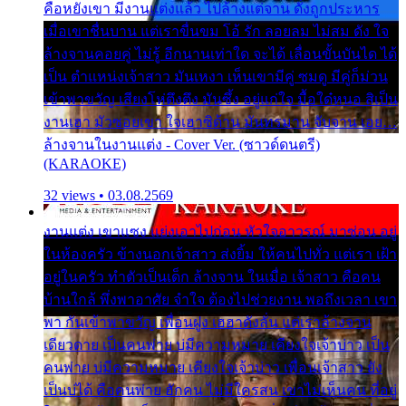
คือหยังเขา มีงานแต่งแล้ว ไปล้างแต่จาน ดั่งถูกประหาร
เมื่อเขาชื่นบาน แต่เราขื่นขม โอ้ รัก ลอยลม ไม่สม ดัง ใจ
ล้างจานคอยคู่ ไม่รู้ อีกนานเท่าใด จะได้ เลื่อนขั้นบันได ได้
เป็น ตำแหน่งเจ้าสาว มันเหงา เห็นเขามีคู่ ซมดู มีคู่ก็ม่วน
เข้าพาขวัญ เสียงโห่ตึงตึง มันซึ้ง อยู่แก่ใจ มื้อใด๋หนอ สิเป็น
งานเฮา มัวซอยเขา ใจเฮาซิด้าน มันทรมาน จับจาน เอย…
ล้างจานในงานแต่ง - Cover Ver. (ซาวด์ดนตรี)
(KARAOKE)
32 views • 03.08.2569
งานแต่ง เขาแซง แย่งเอาไปก่อน หัวใจอาวรณ์ มาซ่อน อยู่
ในห้องครัว ข้างนอกเจ้าสาว ส่งยิ้ม ให้คนไปทั่ว แต่เรา เฝ้า
อยู่ในครัว ทำตัวเป็นเด็ก ล้างจาน ในเมื่อ เจ้าสาว คือคน
บ้านใกล้ พึ่งพาอาศัย จำใจ ต้องไปช่วยงาน พอถึงเวลา เขา
พา กันเข้าพาขวัญ เพื่อนฝูง เฮฮาดังลั่น แต่เราล้างจาน
เดียวดาย เป็นคนพ่าย บ่มีความหมาย เคียงใจเจ้าบ่าว เป็น
คนพ่าย บ่มีความหมาย เคียงใจเจ้าบ่าว เพื่อนเจ้าสาว ยัง
เป็นบ่ได้ คือคนพ่าย ฮักคน ไม่มีใครสน เขาไม่เห็นคน ที่อยู่