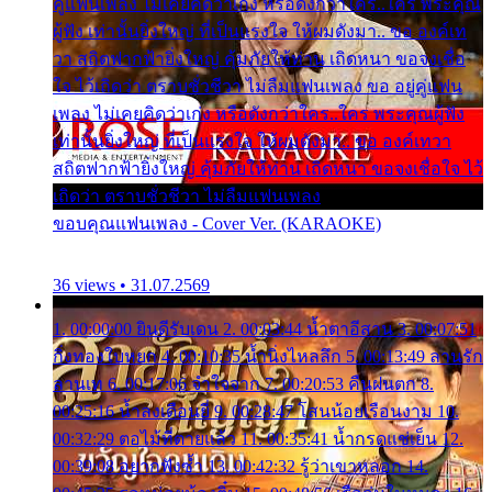
คู่แฟนเพลง ไม่เคยคิดว่าเก่ง หรือดังกว่าใคร..ใคร พระคุณ
ผู้ฟัง เท่านั้นยิ่งใหญ่ ที่เป็นแรงใจ ให้ผมดังมา.. ขอ องค์เท
วา สถิตฟากฟ้ายิ่งใหญ่ คุ้มภัยให้ท่าน เถิดหนา ขอจงเชื่อ
ใจ ไว้เถิดว่า ตราบชั่วชีวา ไม่ลืมแฟนเพลง ขอ อยู่คู่แฟน
เพลง ไม่เคยคิดว่าเก่ง หรือดังกว่าใคร..ใคร พระคุณผู้ฟัง
เท่านั้นยิ่งใหญ่ ที่เป็นแรงใจ ให้ผมดังมา.. ขอ องค์เทวา
สถิตฟากฟ้ายิ่งใหญ่ คุ้มภัยให้ท่าน เถิดหนา ขอจงเชื่อใจ ไว้
เถิดว่า ตราบชั่วชีวา ไม่ลืมแฟนเพลง
ขอบคุณแฟนเพลง - Cover Ver. (KARAOKE)
36 views • 31.07.2569
1. 00:00:00 ยินดีรับเดน 2. 00:03:44 น้ำตาอีสาน 3. 00:07:51
กิ่งทองใบหยก 4. 00:10:35 น้ำนิ่งไหลลึก 5. 00:13:49 ลานรัก
ลานเท 6. 00:17:06 จำใจจาก 7. 00:20:53 คืนฝนตก 8.
00:25:16 น้ำลงเดือนยี่ 9. 00:28:47 โสนน้อยเรือนงาม 10.
00:32:29 ตอไม้ที่ตายแล้ว 11. 00:35:41 น้ำกรดแช่เย็น 12.
00:39:08 อยากฟังซ้ำ 13. 00:42:32 รู้ว่าเขาหลอก 14.