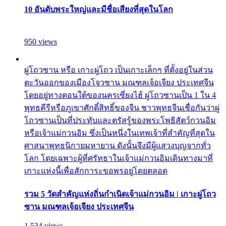
10 อันดับพระใหญ่และมีชื่อเสียงที่สุดในโลก
950 views
ผู่โถวซาน หรือ เกาะผู่โถว เป็นเกาะเล็กๆ ที่ตั้งอยู่ในส่วน
ตะวันออกของเมืองโจวซาน มณฑลเจ้อเจียง ประเทศจีน
โดยอยู่ทางตอนใต้ของนครเซี่ยงไฮ้ ผู่โถวซานเป็น 1 ใน 4
พุทธคีรีหรือภูเขาศักดิ์สิทธิ์ของจีน ชาวพุทธจีนเชื่อกันว่าผู่
โถวซานเป็นที่ประทับและตรัสรู้ของพระโพธิสัตว์กวนอิม
หรือเจ้าแม่กวนอิม ซึ่งเป็นหนึ่งในเทพเจ้าที่สำคัญที่สุดใน
ศาสนาพุทธนิกายมหายาน ดังนั้นจึงมีผู้แสวงบุญจากทั่ว
โลก โดยเฉพาะผู้ที่ศรัทธาในเจ้าแม่กวนอิมเดินทางมาที่
เกาะแห่งนี้เพื่อสักการะขอพรอยู่โดยตลอด
รวม 5 วัดสำคัญแห่งถิ่นกำเนิดเจ้าแม่กวนอิม | เกาะผู่โถว
ซาน มณฑลเจ้อเจียง ประเทศจีน
1,534 views