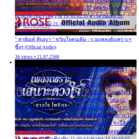
00:45:25 รอหน่อยน้องติ๋ม 15. 00:48:56 เรือล่มในหนอง 16.
00:51:43 บัตรเชิญสีเลือด 17. 00:56:07 อดีตรักโรงทอ 18.
01:00:00 เขมรไล่ควาย 19. 01:02:55 สาวสวนแตง 20.
01:05:51 แอบมอง 21. 01:09:27 พบรักปากน้ำโพ 22.
01:13:06 สายัณห์เมา
" สายัณห์ สัญญา " ขวัญใจคนเดิม - รวมเพลงดังเพราะๆ
ซึ้งๆ (Official Audio)
36 views • 21.07.2569
1. 00:00:00 ทำไมทำฉันได้ 2. 00:03:20 นางฟ้าสลัม 3.
00:06:50 คน 4. 00:10:36 บุญเหลือเกิน 5. 00:13:58 ฝนหยาด
สุดท้าย 6. 00:17:30 ยาใจยาจก 7. 00:20:30 คิดดูให้ดี 8.
00:24:21 ลบรอยแผลรัก 9. 00:27:35 เหมือนใจโดนกรีด 10.
00:30:54 ขบวนการเปาเปียว 11. 00:34:05 คำรำพัน 12.
00:37:20 ปาหนัน 13. 00:40:37 ใจเจ้ากรรม 14. 00:44:15 จูบ
ฉันแล้วจงตายเสีย 15. 00:47:24 ขอสูมาเต๊อะ 16. 00:51:11
คนใจมาร 17. 00:54:50 คืนทรมาน 18. 00:58:25 รักนี้สีดำ
19. 01:01:44 ส่วนเกิน 20. 01:05:42 หยาดน้ำฝนหยดน้ำตา
21. 01:09:13 เหลือเพียงฝัน 22. 01:13:26 เขา 23. 01:16:37