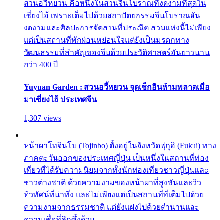
สวนอวี้หยวน คือหนึ่งในสวนจีนโบราณที่งดงามที่สุดใน
เซี่ยงไฮ้ เพราะเต็มไปด้วยสถาปัตยกรรมจีนโบราณอัน
งดงามและศิลปะการจัดสวนที่ประณีต สวนแห่งนี้ไม่เพียง
แต่เป็นสถานที่พักผ่อนหย่อนใจแต่ยังเป็นมรดกทาง
วัฒนธรรมที่สำคัญของจีนด้วยประวัติศาสตร์อันยาวนาน
กว่า 400 ปี
Yuyuan Garden : สวนอวี้หยวน จุดเช็กอินห้ามพลาดเมื่อ
มาเซี่ยงไฮ้ ประเทศจีน
1,307 views
หน้าผาโทจินโบ (Tojinbo) ตั้งอยู่ในจังหวัดฟุกุอิ (Fukui) ทาง
ภาคตะวันออกของประเทศญี่ปุ่น เป็นหนึ่งในสถานที่ท่อง
เที่ยวที่ได้รับความนิยมจากทั้งนักท่องเที่ยวชาวญี่ปุ่นและ
ชาวต่างชาติ ด้วยความงามของหน้าผาที่สูงชันและวิว
ทิวทัศน์ที่น่าทึ่ง และไม่เพียงแต่เป็นสถานที่ที่เต็มไปด้วย
ความงามจากธรรมชาติ แต่ยังแฝงไปด้วยตำนานและ
ความเชื่อที่ลึกซึ้งด้วย