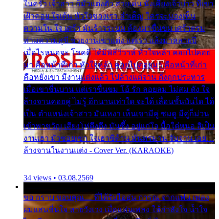
ในครัว เจ้าสาว ก็มัวแต่งตัว สวยเด่น นั่งเคียงเจ้าบ่าว ที่เขา
เฝ้าคอย ใจเต้น หัวใจของเรา ลำเค็ญ ใครจะมองเห็น
ความใน ใจ เศร้า มันร้าวระบม ต้องมาขื่นขม เศร้าตรม
ท่ามความสุขี ช่วยงานเขาแต่ง แต่เรา แล้งมาหลายปี
เมื่อไรหนอจะ โชคดี ได้มีพิธีวิวาห์ หัวใจหล้า คอยไปคอย
มา คือหน้าที่เก่า หัวใจหล้า คอยไปคอยมา คือหน้าที่เก่า
คือหยังเขา มีงานแต่งแล้ว ไปล้างแต่จาน ดั่งถูกประหาร
เมื่อเขาชื่นบาน แต่เราขื่นขม โอ้ รัก ลอยลม ไม่สม ดัง ใจ
ล้างจานคอยคู่ ไม่รู้ อีกนานเท่าใด จะได้ เลื่อนขั้นบันได ได้
เป็น ตำแหน่งเจ้าสาว มันเหงา เห็นเขามีคู่ ซมดู มีคู่ก็ม่วน
เข้าพาขวัญ เสียงโห่ตึงตึง มันซึ้ง อยู่แก่ใจ มื้อใด๋หนอ สิเป็น
งานเฮา มัวซอยเขา ใจเฮาซิด้าน มันทรมาน จับจาน เอย…
ล้างจานในงานแต่ง - Cover Ver. (KARAOKE)
34 views • 03.08.2569
ขอ กราบ ขอบคุณ.... ที่ได้รับไออุ่น การุณ จากแฟน เพลง
ผมแสนชื่นใจ หายวังเวง เมื่อแฟนเพลง ให้กำลังใจ น้ำใจ