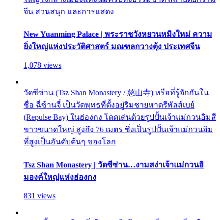
จีน สวนสนุก และการแสดง
New Yuanming Palace | พระราชวังหยวนหมิงใหม่ ความ
ยิ่งใหญ่แห่งประวัติศาสตร์ มณฑลกวางตุ้ง ประเทศจีน
1,078 views
วัดซีซ่าน (Tsz Shan Monastery / 慈山寺) หรือที่รู้จักกันใน
ชื่อ ฉี่ซ้านจี๋ เป็นวัดพุทธที่ตั้งอยู่ริมชายหาดรีพัลส์เบย์
(Repulse Bay) ในฮ่องกง โดดเด่นด้วยรูปปั้นเจ้าแม่กวนอิมสี
ขาวขนาดใหญ่ สูงถึง 76 เมตร ซึ่งเป็นรูปปั้นเจ้าแม่กวนอิม
ที่สูงเป็นอันดับต้นๆ ของโลก
Tsz Shan Monastery | วัดซีซ่าน…งามสง่าเจ้าแม่กวนอิ
มองค์ใหญ่แห่งฮ่องกง
831 views