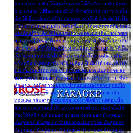
พ่อส่งเงินสามพัน ให้ฉันเรียนราม ได้อีกสักสามพัน ฉันคง
บ๊าย บาย จะไปซื้อกางเกงยีนส์ ลีวายส์มาใส่ เพราะเราเป็น
เด็กใต้ ลีวายส์อย่างเดียว อยากจะโชว์ถึงหิวโซ เด็กใต้ก็ไม่
หวั่น ตกตัวละหลายพัน กัดฟันซื้อมา ให้เด็กเทพเหลียวมอง
และต้องรู้ว่า เด็กใต้ไม่ธรรมดา แต่สุดยอด เดินโยกย้ายเย
ยวน กวนโอ๊ยพอได้ เพราะว่านุ่งลีวายส์ ตัวใหม่ใส่มา เดิน
เข้ามหาลัย จิ๊กโก๊มองหน้า ท่าจะมีปัญหา ไม่พอใจ ได้เป็น
เรื่องแน่นอน แต่ฉันไม่หวั่น เลยแหลงใต้ถามมัน ว่ามัน
พรั่นพรือ มันตอบว่าไม่พรื่อ เปลี่ยนเป็นยิ้มให้ เจอะเด็กใต้
ด้วยกัน ก็เลยรอด สุดยอด สุดยอด สุดยอด มันสุดยอด สุด
ยอด สุดยอด สุดยอด มันสุดยอด แอบหลงรักสาวราม ที่พัก
ห้องเช่า เธอผิวขาวผมยาว ปากแดงแหลงกลาง ถูกสเป็ก
จริงเธอ อยู่ห้องข้างข้าง อยากเข้าไปแหลงกลาง กลัว
ทองแดง กลับจากรามมาเจอ เธอมาซื้อข้าว แต่ก่อนนั้น
สองเรา เจอะกันครั้งใด เธอไม่เคยไยดี คราวนี้เธอยิ้มให้
ต้องให้ใส่ลีวายส์ สุดยอด สุดยอด มันสุดยอด มันสุดยอด
มันสุดยอด มันสุดยอด มันสุดยอด มันสุดยอด มันสุดยอด
มันสุดยอด มันสุดยอด มันสุดยอด มันสุดยอด มันสุดยอด