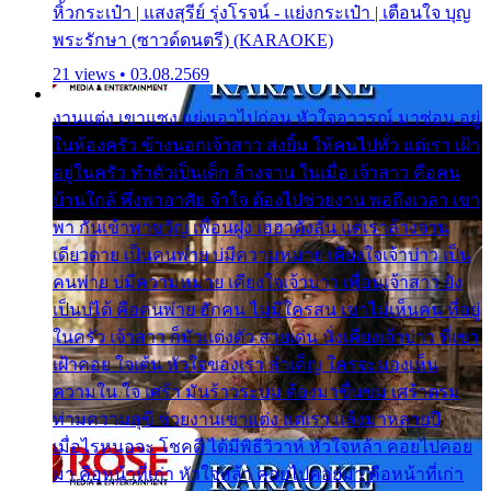
หิ้วกระเป๋า | แสงสุรีย์ รุ่งโรจน์ - แย่งกระเป๋า | เตือนใจ บุญ
พระรักษา (ซาวด์ดนตรี) (KARAOKE)
21 views • 03.08.2569
งานแต่ง เขาแซง แย่งเอาไปก่อน หัวใจอาวรณ์ มาซ่อน อยู่
ในห้องครัว ข้างนอกเจ้าสาว ส่งยิ้ม ให้คนไปทั่ว แต่เรา เฝ้า
อยู่ในครัว ทำตัวเป็นเด็ก ล้างจาน ในเมื่อ เจ้าสาว คือคน
บ้านใกล้ พึ่งพาอาศัย จำใจ ต้องไปช่วยงาน พอถึงเวลา เขา
พา กันเข้าพาขวัญ เพื่อนฝูง เฮฮาดังลั่น แต่เราล้างจาน
เดียวดาย เป็นคนพ่าย บ่มีความหมาย เคียงใจเจ้าบ่าว เป็น
คนพ่าย บ่มีความหมาย เคียงใจเจ้าบ่าว เพื่อนเจ้าสาว ยัง
เป็นบ่ได้ คือคนพ่าย ฮักคน ไม่มีใครสน เขาไม่เห็นคน ที่อยู่
ในครัว เจ้าสาว ก็มัวแต่งตัว สวยเด่น นั่งเคียงเจ้าบ่าว ที่เขา
เฝ้าคอย ใจเต้น หัวใจของเรา ลำเค็ญ ใครจะมองเห็น
ความใน ใจ เศร้า มันร้าวระบม ต้องมาขื่นขม เศร้าตรม
ท่ามความสุขี ช่วยงานเขาแต่ง แต่เรา แล้งมาหลายปี
เมื่อไรหนอจะ โชคดี ได้มีพิธีวิวาห์ หัวใจหล้า คอยไปคอย
มา คือหน้าที่เก่า หัวใจหล้า คอยไปคอยมา คือหน้าที่เก่า