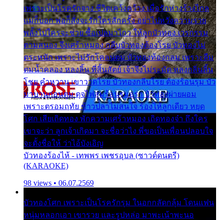
เพราะเป็นโรครักจาง ชีวิตเคว้งคว้าง เมื่อรักห่างร้างไกล
แม่ก็บอก พ่อก็สั่งจะรักใครสักครั้ง อย่าไปหวังความรวย
พลั้งไปใครจะช่วย ซื้อเปลมาไกว ให้ลูกบัวทอง เวรกรรม
ตามสนอง จึงเศร้าหมอง กลีบบัวทองต้องโรย บัวทองไม่
ตระหนัก เพราะไม่รักโคลนตม บัวทองท้องกลม เพราะลืม
ตมน้ำคลอง หลงลิ้น ที่สิ้นสัตย์ เจ้าจึงไม่ระมัด หลงกลิ่นลิ้น
โชย คำหวาน เขาวาดโรย บัวทองกลีบโรย ต้องร้อนรุม บัว
มาบานก่อนตูม ดุจไฟสุมร้อนรุมอุรา บัวทองผ่ายผอม
เพราะตรอมฤทัย ข้าวปลาไม่สนใจ ร้องไห้ลูกเดียว หยุด
โศก เสียเถิดทอง พักความเศร้าหมอง เถิดทองจ๋า ถึงใคร
เขาจะว่า ลูกเจ้าเกิดมา จะชื่อว่าไง พี่ขอเป็นเพื่อนปลอบใจ
จะตั้งชื่อให้ ว่าไอ้บังเอิญ
บัวทองร้องไห้ - เทพพร เพชรอุบล (ซาวด์ดนตรี)
(KARAOKE)
98 views • 06.07.2569
บัวทองโศก เพราะเป็นโรครักรุม ในอกกลัดกลุ้ม โดนแฟน
หนุ่มหลอกเอา เขารวย และรูปหล่อ มาพะเน้าพะนอ