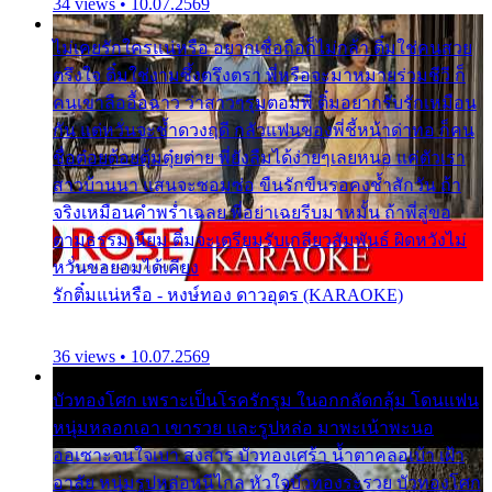
34 views • 10.07.2569
ไม่เคยรักใครแน่หรือ อยากเชื่อถือก็ไม่กล้า ติ๋มใช่คนสวย
ตรึงใจ ติ๋มใช่งามซึ้งตรึงตรา พี่หรือจะมาหมายร่วมชีวี ก็
คนเขาลืออื้อฉาว ว่าสาวๆรุมตอมพี่ ติ๋มอยากรับรักเหมือน
กัน แต่หวั่นจะช้ำดวงฤดี กลัวแฟนของพี่ชี้หน้าด่าทอ ก็คน
ชื่อต๋อยต้อยตุ้มตุ๋ยต่าย พี่ยังลืมได้ง่ายๆเลยหนอ แค่ตัวเรา
สาวบ้านนา แสนจะซอมซ่อ ขืนรักขืนรอคงช้ำสักวัน ถ้า
จริงเหมือนคำพร่ำเฉลย พี่อย่าเฉยรีบมาหมั้น ถ้าพี่สู่ขอ
ตามธรรมเนียม ติ๋มจะเตรียมรับเกลียวสัมพันธ์ ผิดหวังไม่
หวั่นขอยอมได้เคียง
รักติ๋มแน่หรือ - หงษ์ทอง ดาวอุดร (KARAOKE)
36 views • 10.07.2569
บัวทองโศก เพราะเป็นโรครักรุม ในอกกลัดกลุ้ม โดนแฟน
หนุ่มหลอกเอา เขารวย และรูปหล่อ มาพะเน้าพะนอ
ออเซาะจนใจเบา สงสาร บัวทองเศร้า น้ำตาคลอเบ้า เฝ้า
อาลัย หนุ่มรูปหล่อหนีไกล หัวใจบัวทองระรวย บัวทองโศก