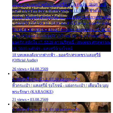
24:27 สามเณรกำพร้า - แสงสุรีย์ รุ่งโรจน์ 10. 28:08 ไม่มี
เวลาไปหาเมียน้อย - ยอดรัก สลักใจ 11. 31:29 ชีวิตไอ้
ธรรม - ศรเพชร ศรสุพรรณ 12. 35:26 ทหารอากาศขาดรัก
- แสงสุรีย์ รุ่งโรจน์ 13. 39:01 คนหัวใจโทรม - ยอดรัก สลัก
ใจ 14. 42:49 ไอ้หวังตายแน่ - ศรเพชร ศรสุพรรณ 15. 46:35
ธาตุแท้ของเธอ - แสงสุรีย์ รุ่งโรจน์ 16. 49:57 กำนันกำใน -
ยอดรัก สลักใจ 17. 52:29 สาวบริสุทธิ์ - ศรเพชร ศรสุพรรณ
18. 56:05 แต๋วจ๋า - แสงสุรีย์ รุ่งโรจน์
18 บทเพลงดังจากฟากฟ้า - ยอดรัก/ศรเพชร/แสงสุรีย์
(Official Audio)
26 views • 04.08.2569
1. 00:00 หิ้วกระเป๋า 2. 03:30 แย่งกระเป๋า
หิ้วกระเป๋า | แสงสุรีย์ รุ่งโรจน์ - แย่งกระเป๋า | เตือนใจ บุญ
พระรักษา (KARAOKE)
21 views • 03.08.2569
1. 00:00 หิ้วกระเป๋า 2. 03:30 แย่งกระเป๋า