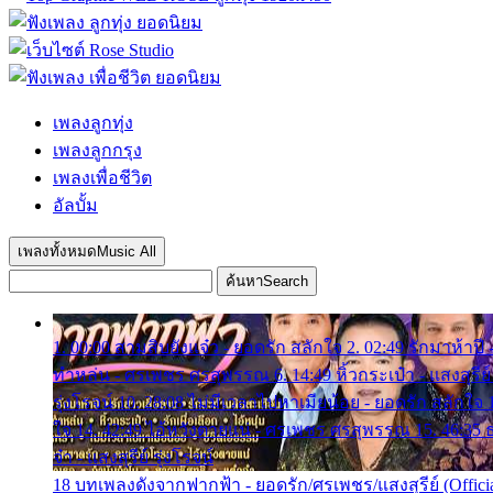
เพลงลูกทุ่ง
เพลงลูกกรุง
เพลงเพื่อชีวิต
อัลบั้ม
เพลงทั้งหมด
Music All
ค้นหา
Search
1. 00:00 สามสิบยังแจ๋ว - ยอดรัก สลักใจ 2. 02:49 รักมาห้าปี
ทำหล่น - ศรเพชร ศรสุพรรณ 6. 14:49 หิ้วกระเป๋า - แสงสุรีย์ 
รุ่งโรจน์ 10. 28:08 ไม่มีเวลาไปหาเมียน้อย - ยอดรัก สลักใ
ใจ 14. 42:49 ไอ้หวังตายแน่ - ศรเพชร ศรสุพรรณ 15. 46:35 ธา
จ๋า - แสงสุรีย์ รุ่งโรจน์
18 บทเพลงดังจากฟากฟ้า - ยอดรัก/ศรเพชร/แสงสุรีย์ (Officia