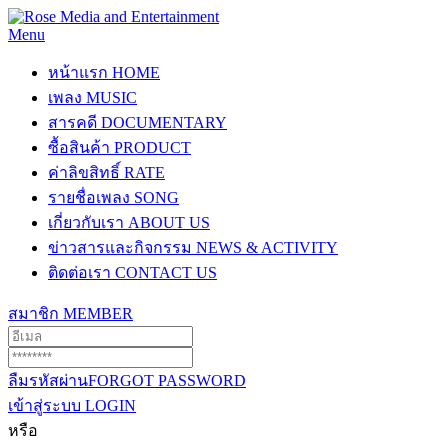
Menu
หน้าแรก
HOME
เพลง
MUSIC
สารคดี
DOCUMENTARY
ซื้อสินค้า
PRODUCT
ค่าลิขสิทธิ์
RATE
รายชื่อเพลง
SONG
เกี่ยวกับเรา
ABOUT US
ข่าวสารและกิจกรรม
NEWS & ACTIVITY
ติดต่อเรา
CONTACT US
สมาชิก
MEMBER
ลืมรหัสผ่าน
FORGOT PASSWORD
เข้าสู่ระบบ
LOGIN
หรือ