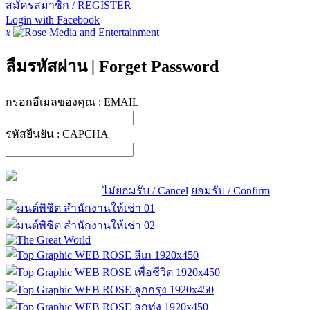
สมัครสมาชิก / REGISTER
Login with Facebook
x
ลืมรหัสผ่าน
|
Forget Password
กรอกอีเมลของคุณ :
EMAIL
รหัสยืนยัน :
CAPCHA
ไม่ยอมรับ / Cancel
ยอมรับ / Confirm