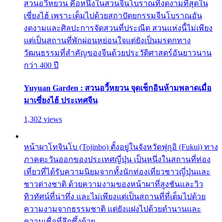
สวนอวี้หยวน คือหนึ่งในสวนจีนโบราณที่งดงามที่สุดใน
เซี่ยงไฮ้ เพราะเต็มไปด้วยสถาปัตยกรรมจีนโบราณอัน
งดงามและศิลปะการจัดสวนที่ประณีต สวนแห่งนี้ไม่เพียง
แต่เป็นสถานที่พักผ่อนหย่อนใจแต่ยังเป็นมรดกทาง
วัฒนธรรมที่สำคัญของจีนด้วยประวัติศาสตร์อันยาวนาน
กว่า 400 ปี
Yuyuan Garden : สวนอวี้หยวน จุดเช็กอินห้ามพลาดเมื่อ
มาเซี่ยงไฮ้ ประเทศจีน
1,302 views
หน้าผาโทจินโบ (Tojinbo) ตั้งอยู่ในจังหวัดฟุกุอิ (Fukui) ทาง
ภาคตะวันออกของประเทศญี่ปุ่น เป็นหนึ่งในสถานที่ท่อง
เที่ยวที่ได้รับความนิยมจากทั้งนักท่องเที่ยวชาวญี่ปุ่นและ
ชาวต่างชาติ ด้วยความงามของหน้าผาที่สูงชันและวิว
ทิวทัศน์ที่น่าทึ่ง และไม่เพียงแต่เป็นสถานที่ที่เต็มไปด้วย
ความงามจากธรรมชาติ แต่ยังแฝงไปด้วยตำนานและ
ความเชื่อที่ลึกซึ้งด้วย