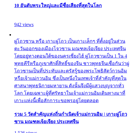
10 อันดับพระใหญ่และมีชื่อเสียงที่สุดในโลก
942 views
ผู่โถวซาน หรือ เกาะผู่โถว เป็นเกาะเล็กๆ ที่ตั้งอยู่ในส่วน
ตะวันออกของเมืองโจวซาน มณฑลเจ้อเจียง ประเทศจีน
โดยอยู่ทางตอนใต้ของนครเซี่ยงไฮ้ ผู่โถวซานเป็น 1 ใน 4
พุทธคีรีหรือภูเขาศักดิ์สิทธิ์ของจีน ชาวพุทธจีนเชื่อกันว่าผู่
โถวซานเป็นที่ประทับและตรัสรู้ของพระโพธิสัตว์กวนอิม
หรือเจ้าแม่กวนอิม ซึ่งเป็นหนึ่งในเทพเจ้าที่สำคัญที่สุดใน
ศาสนาพุทธนิกายมหายาน ดังนั้นจึงมีผู้แสวงบุญจากทั่ว
โลก โดยเฉพาะผู้ที่ศรัทธาในเจ้าแม่กวนอิมเดินทางมาที่
เกาะแห่งนี้เพื่อสักการะขอพรอยู่โดยตลอด
รวม 5 วัดสำคัญแห่งถิ่นกำเนิดเจ้าแม่กวนอิม | เกาะผู่โถว
ซาน มณฑลเจ้อเจียง ประเทศจีน
1,526 views