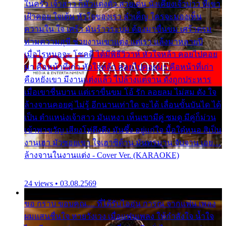
ในครัว เจ้าสาว ก็มัวแต่งตัว สวยเด่น นั่งเคียงเจ้าบ่าว ที่เขา
เฝ้าคอย ใจเต้น หัวใจของเรา ลำเค็ญ ใครจะมองเห็น
ความใน ใจ เศร้า มันร้าวระบม ต้องมาขื่นขม เศร้าตรม
ท่ามความสุขี ช่วยงานเขาแต่ง แต่เรา แล้งมาหลายปี
เมื่อไรหนอจะ โชคดี ได้มีพิธีวิวาห์ หัวใจหล้า คอยไปคอย
มา คือหน้าที่เก่า หัวใจหล้า คอยไปคอยมา คือหน้าที่เก่า
คือหยังเขา มีงานแต่งแล้ว ไปล้างแต่จาน ดั่งถูกประหาร
เมื่อเขาชื่นบาน แต่เราขื่นขม โอ้ รัก ลอยลม ไม่สม ดัง ใจ
ล้างจานคอยคู่ ไม่รู้ อีกนานเท่าใด จะได้ เลื่อนขั้นบันได ได้
เป็น ตำแหน่งเจ้าสาว มันเหงา เห็นเขามีคู่ ซมดู มีคู่ก็ม่วน
เข้าพาขวัญ เสียงโห่ตึงตึง มันซึ้ง อยู่แก่ใจ มื้อใด๋หนอ สิเป็น
งานเฮา มัวซอยเขา ใจเฮาซิด้าน มันทรมาน จับจาน เอย…
ล้างจานในงานแต่ง - Cover Ver. (KARAOKE)
24 views • 03.08.2569
ขอ กราบ ขอบคุณ.... ที่ได้รับไออุ่น การุณ จากแฟน เพลง
ผมแสนชื่นใจ หายวังเวง เมื่อแฟนเพลง ให้กำลังใจ น้ำใจ