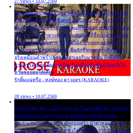
27 views • 10.07.2569
ไม่เคยรักใครแน่หรือ อยากเชื่อถือก็ไม่กล้า ติ๋มใช่คนสวย
ตรึงใจ ติ๋มใช่งามซึ้งตรึงตรา พี่หรือจะมาหมายร่วมชีวี ก็
คนเขาลืออื้อฉาว ว่าสาวๆรุมตอมพี่ ติ๋มอยากรับรักเหมือน
กัน แต่หวั่นจะช้ำดวงฤดี กลัวแฟนของพี่ชี้หน้าด่าทอ ก็คน
ชื่อต๋อยต้อยตุ้มตุ๋ยต่าย พี่ยังลืมได้ง่ายๆเลยหนอ แค่ตัวเรา
สาวบ้านนา แสนจะซอมซ่อ ขืนรักขืนรอคงช้ำสักวัน ถ้า
จริงเหมือนคำพร่ำเฉลย พี่อย่าเฉยรีบมาหมั้น ถ้าพี่สู่ขอ
ตามธรรมเนียม ติ๋มจะเตรียมรับเกลียวสัมพันธ์ ผิดหวังไม่
หวั่นขอยอมได้เคียง
รักติ๋มแน่หรือ - หงษ์ทอง ดาวอุดร (KARAOKE)
28 views • 10.07.2569
บัวทองโศก เพราะเป็นโรครักรุม ในอกกลัดกลุ้ม โดนแฟน
หนุ่มหลอกเอา เขารวย และรูปหล่อ มาพะเน้าพะนอ
ออเซาะจนใจเบา สงสาร บัวทองเศร้า น้ำตาคลอเบ้า เฝ้า
อาลัย หนุ่มรูปหล่อหนีไกล หัวใจบัวทองระรวย บัวทองโศก