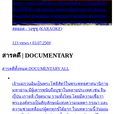
สองเรา เจอะกันครั้งใด เธอไม่เคยไยดี คราวนี้เธอยิ้มให้
ต้องให้ใส่ลีวายส์ สุดยอด สุดยอด มันสุดยอด มันสุดยอด
มันสุดยอด มันสุดยอด มันสุดยอด มันสุดยอด มันสุดยอด
มันสุดยอด มันสุดยอด มันสุดยอด มันสุดยอด มันสุดยอด
สุดยอด - วงซูซู (KARAOKE)
123 views • 03.07.2569
สารคดี
|
DOCUMENTARY
สารคดีทั้งหมด
DOCUMENTARY ALL
เจ้าแม่กวนอิมเป็นพระโพธิสัตว์ในพระพุทธศาสนานิกาย
มหายาน มีผู้เคารพนับถือบูชาในหลายประเทศ เช่น จีน
ญี่ปุ่น เกาหลี เวียดนาม รวมทั้งไทย โดยมีความเชื่อว่า
พระองค์ทรงเป็นสัญลักษณ์แห่งความเมตตา กรุณา และ
ความช่วยเหลือแก่ผู้ตกทุกข์ได้ยาก ในบทความนี้ Palanla