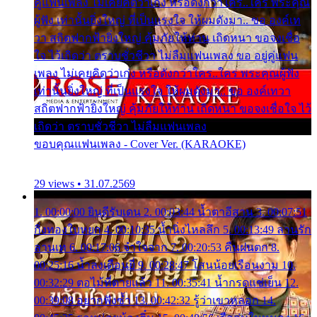
คู่แฟนเพลง ไม่เคยคิดว่าเก่ง หรือดังกว่าใคร..ใคร พระคุณ
ผู้ฟัง เท่านั้นยิ่งใหญ่ ที่เป็นแรงใจ ให้ผมดังมา.. ขอ องค์เท
วา สถิตฟากฟ้ายิ่งใหญ่ คุ้มภัยให้ท่าน เถิดหนา ขอจงเชื่อ
ใจ ไว้เถิดว่า ตราบชั่วชีวา ไม่ลืมแฟนเพลง ขอ อยู่คู่แฟน
เพลง ไม่เคยคิดว่าเก่ง หรือดังกว่าใคร..ใคร พระคุณผู้ฟัง
เท่านั้นยิ่งใหญ่ ที่เป็นแรงใจ ให้ผมดังมา.. ขอ องค์เทวา
สถิตฟากฟ้ายิ่งใหญ่ คุ้มภัยให้ท่าน เถิดหนา ขอจงเชื่อใจ ไว้
เถิดว่า ตราบชั่วชีวา ไม่ลืมแฟนเพลง
ขอบคุณแฟนเพลง - Cover Ver. (KARAOKE)
29 views • 31.07.2569
1. 00:00:00 ยินดีรับเดน 2. 00:03:44 น้ำตาอีสาน 3. 00:07:51
กิ่งทองใบหยก 4. 00:10:35 น้ำนิ่งไหลลึก 5. 00:13:49 ลานรัก
ลานเท 6. 00:17:06 จำใจจาก 7. 00:20:53 คืนฝนตก 8.
00:25:16 น้ำลงเดือนยี่ 9. 00:28:47 โสนน้อยเรือนงาม 10.
00:32:29 ตอไม้ที่ตายแล้ว 11. 00:35:41 น้ำกรดแช่เย็น 12.
00:39:08 อยากฟังซ้ำ 13. 00:42:32 รู้ว่าเขาหลอก 14.