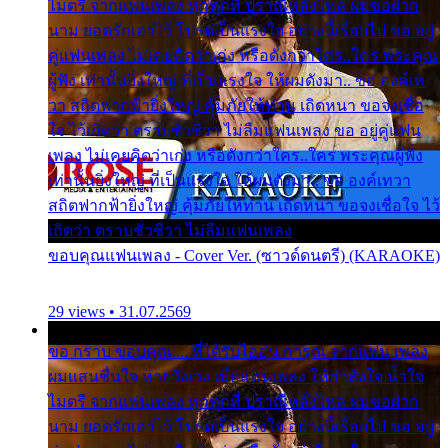
ไมตรี จากแฟนเพลง ทุกทุกที่ ปราณีหลั่งไหล ผมขอฝาก
นาม ยอดรักเอาไว้ โปรดเป็นแรงใจ อย่างนี้เรื่อยไป ขอ อยู่
คู่แฟนเพลง ไม่เคยคิดว่าเก่ง หรือดังกว่าใคร..ใคร พระคุณ
ผู้ฟัง เท่านั้นยิ่งใหญ่ ที่เป็นแรงใจ ให้ผมดังมา.. ขอ องค์เท
วา สถิตฟากฟ้ายิ่งใหญ่ คุ้มภัยให้ท่าน เถิดหนา ขอจงเชื่อ
ใจ ไว้เถิดว่า ตราบชั่วชีวา ไม่ลืมแฟนเพลง ขอ อยู่คู่แฟน
เพลง ไม่เคยคิดว่าเก่ง หรือดังกว่าใคร..ใคร พระคุณผู้ฟัง
เท่านั้นยิ่งใหญ่ ที่เป็นแรงใจ ให้ผมดังมา.. ขอ องค์เทวา
สถิตฟากฟ้ายิ่งใหญ่ คุ้มภัยให้ท่าน เถิดหนา ขอจงเชื่อใจ ไว้
เถิดว่า ตราบชั่วชีวา ไม่ลืมแฟนเพลง
ขอบคุณแฟนเพลง - Cover Ver. (ซาวด์ดนตรี) (KARAOKE)
29 views • 31.07.2569
ขอ กราบ ขอบคุณ.... ที่ได้รับไออุ่น การุณ จากแฟน เพลง
ผมแสนชื่นใจ หายวังเวง เมื่อแฟนเพลง ให้กำลังใจ น้ำใจ
ไมตรี จากแฟนเพลง ทุกทุกที่ ปราณีหลั่งไหล ผมขอฝาก
นาม ยอดรักเอาไว้ โปรดเป็นแรงใจ อย่างนี้เรื่อยไป ขอ อยู่