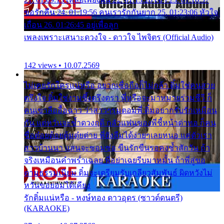
ขอรักคืน 24. 01:19:56 คนเรารักกันยาก 25. 01:23:06 หัวใจ
เถื่อน 26. 01:26:45 อยู่เพื่อลูก
เพลงเพราะเสนาะดวงใจ - ดาวใจ ไพจิตร (Official Audio)
142 views • 10.07.2569
ไม่เคยรักใครแน่หรือ อยากเชื่อถือก็ไม่กล้า ติ๋มใช่คนสวย
ตรึงใจ ติ๋มใช่งามซึ้งตรึงตรา พี่หรือจะมาหมายร่วมชีวี ก็
คนเขาลืออื้อฉาว ว่าสาวๆรุมตอมพี่ ติ๋มอยากรับรักเหมือน
กัน แต่หวั่นจะช้ำดวงฤดี กลัวแฟนของพี่ชี้หน้าด่าทอ ก็คน
ชื่อต๋อยต้อยตุ้มตุ๋ยต่าย พี่ยังลืมได้ง่ายๆเลยหนอ แค่ตัวเรา
สาวบ้านนา แสนจะซอมซ่อ ขืนรักขืนรอคงช้ำสักวัน ถ้า
จริงเหมือนคำพร่ำเฉลย พี่อย่าเฉยรีบมาหมั้น ถ้าพี่สู่ขอ
ตามธรรมเนียม ติ๋มจะเตรียมรับเกลียวสัมพันธ์ ผิดหวังไม่
หวั่นขอยอมได้เคียง
รักติ๋มแน่หรือ - หงษ์ทอง ดาวอุดร (ซาวด์ดนตรี)
(KARAOKE)