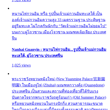
หนานไห่กวนอิม หรือ รูปปั้นเจ้าแม่กวนอิมทะเลใต้ เป็น
องค์เจ้าแม่กวนอิมความสูง 33 เมตรรวมฐาน ประดิษฐาน
อยู่ริมทะเล ไม่ไกลกันนักกับ “วัดเจ้าแม่กวนอิมไม่ยอมไป”
บนเกาะผู่โถวซาน เมืองโจวซาน มณฑลเจ้อเจียง ประเทศ
จีน
Nanhai Guanyin : หนานไห่กวนอิม...รูปปั้นเจ้าแม่กวนอิม
ทะเลใต้, ผู่โถวซาน ประเทศจีน
1,025 views
พระราชวังหยวนหมิงใหม่ (New Yuanming Palace/宮新園
明園) ในเมืองจูไห่ (Zhuhai) มณฑลกวางตุ้ง (Quangdong)
ประเทศจีน เป็นสวนและสถานที่ท่องเที่ยวที่ได้รับแรง
บันดาลใจจากพระราชวังฤดูร้อนเก่า (Old Summer Palace)
หรือหยวนหมิงหยวนในกรุงปักกิ่ง สวนสาธารณะขนาด
ใหญ่ใจกลางเมืองแห่งนี้มีครบทั้งธรรมชาติ สถาปัตยกรรม