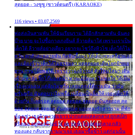
สุดยอด - วงซูซู (ซาวด์ดนตรี) (KARAOKE)
116 views • 03.07.2569
พ่อส่งเงินสามพัน ให้ฉันเรียนราม ได้อีกสักสามพัน ฉันคง
บ๊าย บาย จะไปซื้อกางเกงยีนส์ ลีวายส์มาใส่ เพราะเราเป็น
เด็กใต้ ลีวายส์อย่างเดียว อยากจะโชว์ถึงหิวโซ เด็กใต้ก็ไม่
หวั่น ตกตัวละหลายพัน กัดฟันซื้อมา ให้เด็กเทพเหลียวมอง
และต้องรู้ว่า เด็กใต้ไม่ธรรมดา แต่สุดยอด เดินโยกย้ายเย
ยวน กวนโอ๊ยพอได้ เพราะว่านุ่งลีวายส์ ตัวใหม่ใส่มา เดิน
เข้ามหาลัย จิ๊กโก๊มองหน้า ท่าจะมีปัญหา ไม่พอใจ ได้เป็น
เรื่องแน่นอน แต่ฉันไม่หวั่น เลยแหลงใต้ถามมัน ว่ามัน
พรั่นพรือ มันตอบว่าไม่พรื่อ เปลี่ยนเป็นยิ้มให้ เจอะเด็กใต้
ด้วยกัน ก็เลยรอด สุดยอด สุดยอด สุดยอด มันสุดยอด สุด
ยอด สุดยอด สุดยอด มันสุดยอด แอบหลงรักสาวราม ที่พัก
ห้องเช่า เธอผิวขาวผมยาว ปากแดงแหลงกลาง ถูกสเป็ก
จริงเธอ อยู่ห้องข้างข้าง อยากเข้าไปแหลงกลาง กลัว
ทองแดง กลับจากรามมาเจอ เธอมาซื้อข้าว แต่ก่อนนั้น