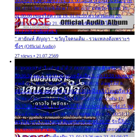
00:45:25 รอหน่อยน้องติ๋ม 15. 00:48:56 เรือล่มในหนอง 16.
00:51:43 บัตรเชิญสีเลือด 17. 00:56:07 อดีตรักโรงทอ 18.
01:00:00 เขมรไล่ควาย 19. 01:02:55 สาวสวนแตง 20.
01:05:51 แอบมอง 21. 01:09:27 พบรักปากน้ำโพ 22.
01:13:06 สายัณห์เมา
" สายัณห์ สัญญา " ขวัญใจคนเดิม - รวมเพลงดังเพราะๆ
ซึ้งๆ (Official Audio)
27 views • 21.07.2569
1. 00:00:00 ทำไมทำฉันได้ 2. 00:03:20 นางฟ้าสลัม 3.
00:06:50 คน 4. 00:10:36 บุญเหลือเกิน 5. 00:13:58 ฝนหยาด
สุดท้าย 6. 00:17:30 ยาใจยาจก 7. 00:20:30 คิดดูให้ดี 8.
00:24:21 ลบรอยแผลรัก 9. 00:27:35 เหมือนใจโดนกรีด 10.
00:30:54 ขบวนการเปาเปียว 11. 00:34:05 คำรำพัน 12.
00:37:20 ปาหนัน 13. 00:40:37 ใจเจ้ากรรม 14. 00:44:15 จูบ
ฉันแล้วจงตายเสีย 15. 00:47:24 ขอสูมาเต๊อะ 16. 00:51:11
คนใจมาร 17. 00:54:50 คืนทรมาน 18. 00:58:25 รักนี้สีดำ
19. 01:01:44 ส่วนเกิน 20. 01:05:42 หยาดน้ำฝนหยดน้ำตา
21. 01:09:13 เหลือเพียงฝัน 22. 01:13:26 เขา 23. 01:16:37