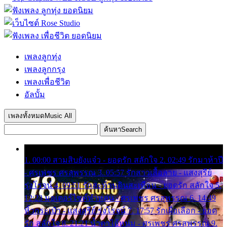
เพลงลูกทุ่ง
เพลงลูกกรุง
เพลงเพื่อชีวิต
อัลบั้ม
เพลงทั้งหมด
Music All
ค้นหา
Search
1. 00:00 สามสิบยังแจ๋ว - ยอดรัก สลักใจ 2. 02:49 รักมาห้าปี
- ศรเพชร ศรสุพรรณ 3. 05:57 รักสาวเสื้อลาย - แสงสุรีย์
รุ่งโรจน์ 4. 09:51 รักสะท้านดินสะเทือน - ยอดรัก สลักใจ 5.
12:23 มอเตอร์ไซค์ทำหล่น - ศรเพชร ศรสุพรรณ 6. 14:49
หิ้วกระเป๋า - แสงสุรีย์ รุ่งโรจน์ 7. 17:57 รักเผื่อเลือก - ยอด
รัก สลักใจ 8. 21:21 น้ำตาไอ้หนุ่ม - ศรเพชร ศรสุพรรณ 9.