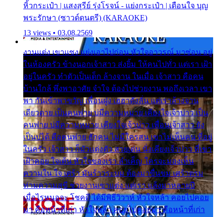
หิ้วกระเป๋า | แสงสุรีย์ รุ่งโรจน์ - แย่งกระเป๋า | เตือนใจ บุญ
พระรักษา (ซาวด์ดนตรี) (KARAOKE)
13 views • 03.08.2569
งานแต่ง เขาแซง แย่งเอาไปก่อน หัวใจอาวรณ์ มาซ่อน อยู่
ในห้องครัว ข้างนอกเจ้าสาว ส่งยิ้ม ให้คนไปทั่ว แต่เรา เฝ้า
อยู่ในครัว ทำตัวเป็นเด็ก ล้างจาน ในเมื่อ เจ้าสาว คือคน
บ้านใกล้ พึ่งพาอาศัย จำใจ ต้องไปช่วยงาน พอถึงเวลา เขา
พา กันเข้าพาขวัญ เพื่อนฝูง เฮฮาดังลั่น แต่เราล้างจาน
เดียวดาย เป็นคนพ่าย บ่มีความหมาย เคียงใจเจ้าบ่าว เป็น
คนพ่าย บ่มีความหมาย เคียงใจเจ้าบ่าว เพื่อนเจ้าสาว ยัง
เป็นบ่ได้ คือคนพ่าย ฮักคน ไม่มีใครสน เขาไม่เห็นคน ที่อยู่
ในครัว เจ้าสาว ก็มัวแต่งตัว สวยเด่น นั่งเคียงเจ้าบ่าว ที่เขา
เฝ้าคอย ใจเต้น หัวใจของเรา ลำเค็ญ ใครจะมองเห็น
ความใน ใจ เศร้า มันร้าวระบม ต้องมาขื่นขม เศร้าตรม
ท่ามความสุขี ช่วยงานเขาแต่ง แต่เรา แล้งมาหลายปี
เมื่อไรหนอจะ โชคดี ได้มีพิธีวิวาห์ หัวใจหล้า คอยไปคอย
มา คือหน้าที่เก่า หัวใจหล้า คอยไปคอยมา คือหน้าที่เก่า