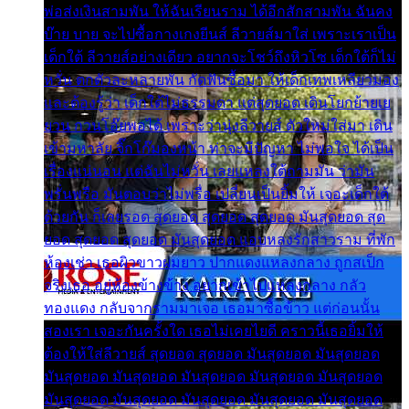
พ่อส่งเงินสามพัน ให้ฉันเรียนราม ได้อีกสักสามพัน ฉันคง
บ๊าย บาย จะไปซื้อกางเกงยีนส์ ลีวายส์มาใส่ เพราะเราเป็น
เด็กใต้ ลีวายส์อย่างเดียว อยากจะโชว์ถึงหิวโซ เด็กใต้ก็ไม่
หวั่น ตกตัวละหลายพัน กัดฟันซื้อมา ให้เด็กเทพเหลียวมอง
และต้องรู้ว่า เด็กใต้ไม่ธรรมดา แต่สุดยอด เดินโยกย้ายเย
ยวน กวนโอ๊ยพอได้ เพราะว่านุ่งลีวายส์ ตัวใหม่ใส่มา เดิน
เข้ามหาลัย จิ๊กโก๊มองหน้า ท่าจะมีปัญหา ไม่พอใจ ได้เป็น
เรื่องแน่นอน แต่ฉันไม่หวั่น เลยแหลงใต้ถามมัน ว่ามัน
พรั่นพรือ มันตอบว่าไม่พรื่อ เปลี่ยนเป็นยิ้มให้ เจอะเด็กใต้
ด้วยกัน ก็เลยรอด สุดยอด สุดยอด สุดยอด มันสุดยอด สุด
ยอด สุดยอด สุดยอด มันสุดยอด แอบหลงรักสาวราม ที่พัก
ห้องเช่า เธอผิวขาวผมยาว ปากแดงแหลงกลาง ถูกสเป็ก
จริงเธอ อยู่ห้องข้างข้าง อยากเข้าไปแหลงกลาง กลัว
ทองแดง กลับจากรามมาเจอ เธอมาซื้อข้าว แต่ก่อนนั้น
สองเรา เจอะกันครั้งใด เธอไม่เคยไยดี คราวนี้เธอยิ้มให้
ต้องให้ใส่ลีวายส์ สุดยอด สุดยอด มันสุดยอด มันสุดยอด
มันสุดยอด มันสุดยอด มันสุดยอด มันสุดยอด มันสุดยอด
มันสุดยอด มันสุดยอด มันสุดยอด มันสุดยอด มันสุดยอด