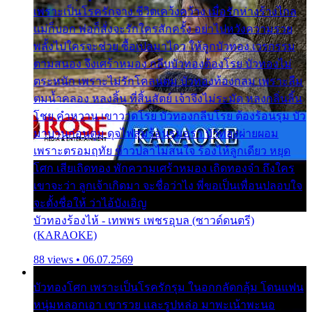
เพราะเป็นโรครักจาง ชีวิตเคว้งคว้าง เมื่อรักห่างร้างไกล
แม่ก็บอก พ่อก็สั่งจะรักใครสักครั้ง อย่าไปหวังความรวย
พลั้งไปใครจะช่วย ซื้อเปลมาไกว ให้ลูกบัวทอง เวรกรรม
ตามสนอง จึงเศร้าหมอง กลีบบัวทองต้องโรย บัวทองไม่
ตระหนัก เพราะไม่รักโคลนตม บัวทองท้องกลม เพราะลืม
ตมน้ำคลอง หลงลิ้น ที่สิ้นสัตย์ เจ้าจึงไม่ระมัด หลงกลิ่นลิ้น
โชย คำหวาน เขาวาดโรย บัวทองกลีบโรย ต้องร้อนรุม บัว
มาบานก่อนตูม ดุจไฟสุมร้อนรุมอุรา บัวทองผ่ายผอม
เพราะตรอมฤทัย ข้าวปลาไม่สนใจ ร้องไห้ลูกเดียว หยุด
โศก เสียเถิดทอง พักความเศร้าหมอง เถิดทองจ๋า ถึงใคร
เขาจะว่า ลูกเจ้าเกิดมา จะชื่อว่าไง พี่ขอเป็นเพื่อนปลอบใจ
จะตั้งชื่อให้ ว่าไอ้บังเอิญ
บัวทองร้องไห้ - เทพพร เพชรอุบล (ซาวด์ดนตรี)
(KARAOKE)
88 views • 06.07.2569
บัวทองโศก เพราะเป็นโรครักรุม ในอกกลัดกลุ้ม โดนแฟน
หนุ่มหลอกเอา เขารวย และรูปหล่อ มาพะเน้าพะนอ