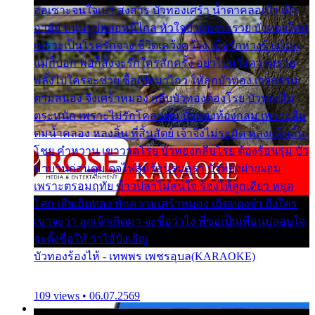
ออเซาะจนใจเบา สงสาร บัวทองเศร้า น้ำตาคลอเบ้า เฝ้า
อาลัย หนุ่มรูปหล่อหนีไกล หัวใจบัวทองระรวย บัวทองโศก
เพราะเป็นโรครักจาง ชีวิตเคว้งคว้าง เมื่อรักห่างร้างไกล
แม่ก็บอก พ่อก็สั่งจะรักใครสักครั้ง อย่าไปหวังความรวย
พลั้งไปใครจะช่วย ซื้อเปลมาไกว ให้ลูกบัวทอง เวรกรรม
ตามสนอง จึงเศร้าหมอง กลีบบัวทองต้องโรย บัวทองไม่
ตระหนัก เพราะไม่รักโคลนตม บัวทองท้องกลม เพราะลืม
ตมน้ำคลอง หลงลิ้น ที่สิ้นสัตย์ เจ้าจึงไม่ระมัด หลงกลิ่นลิ้น
โชย คำหวาน เขาวาดโรย บัวทองกลีบโรย ต้องร้อนรุม บัว
มาบานก่อนตูม ดุจไฟสุมร้อนรุมอุรา บัวทองผ่ายผอม
เพราะตรอมฤทัย ข้าวปลาไม่สนใจ ร้องไห้ลูกเดียว หยุด
โศก เสียเถิดทอง พักความเศร้าหมอง เถิดทองจ๋า ถึงใคร
เขาจะว่า ลูกเจ้าเกิดมา จะชื่อว่าไง พี่ขอเป็นเพื่อนปลอบใจ
จะตั้งชื่อให้ ว่าไอ้บังเอิญ
บัวทองร้องไห้ - เทพพร เพชรอุบล(KARAOKE)
109 views • 06.07.2569