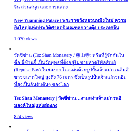
จีน สวนสนุก และการแสดง
New Yuanming Palace | พระราชวังหยวนหมิงใหม่ ความ
ยิ่งใหญ่แห่งประวัติศาสตร์ มณฑลกวางตุ้ง ประเทศจีน
1,070 views
วัดซีซ่าน (Tsz Shan Monastery / 慈山寺) หรือที่รู้จักกันใน
ชื่อ ฉี่ซ้านจี๋ เป็นวัดพุทธที่ตั้งอยู่ริมชายหาดรีพัลส์เบย์
(Repulse Bay) ในฮ่องกง โดดเด่นด้วยรูปปั้นเจ้าแม่กวนอิมสี
ขาวขนาดใหญ่ สูงถึง 76 เมตร ซึ่งเป็นรูปปั้นเจ้าแม่กวนอิม
ที่สูงเป็นอันดับต้นๆ ของโลก
Tsz Shan Monastery | วัดซีซ่าน…งามสง่าเจ้าแม่กวนอิ
มองค์ใหญ่แห่งฮ่องกง
824 views