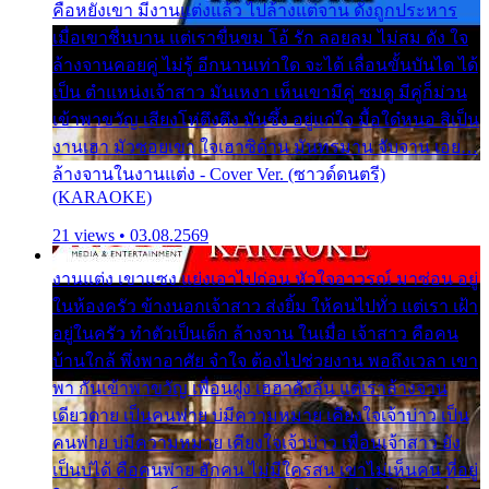
คือหยังเขา มีงานแต่งแล้ว ไปล้างแต่จาน ดั่งถูกประหาร
เมื่อเขาชื่นบาน แต่เราขื่นขม โอ้ รัก ลอยลม ไม่สม ดัง ใจ
ล้างจานคอยคู่ ไม่รู้ อีกนานเท่าใด จะได้ เลื่อนขั้นบันได ได้
เป็น ตำแหน่งเจ้าสาว มันเหงา เห็นเขามีคู่ ซมดู มีคู่ก็ม่วน
เข้าพาขวัญ เสียงโห่ตึงตึง มันซึ้ง อยู่แก่ใจ มื้อใด๋หนอ สิเป็น
งานเฮา มัวซอยเขา ใจเฮาซิด้าน มันทรมาน จับจาน เอย…
ล้างจานในงานแต่ง - Cover Ver. (ซาวด์ดนตรี)
(KARAOKE)
21 views • 03.08.2569
งานแต่ง เขาแซง แย่งเอาไปก่อน หัวใจอาวรณ์ มาซ่อน อยู่
ในห้องครัว ข้างนอกเจ้าสาว ส่งยิ้ม ให้คนไปทั่ว แต่เรา เฝ้า
อยู่ในครัว ทำตัวเป็นเด็ก ล้างจาน ในเมื่อ เจ้าสาว คือคน
บ้านใกล้ พึ่งพาอาศัย จำใจ ต้องไปช่วยงาน พอถึงเวลา เขา
พา กันเข้าพาขวัญ เพื่อนฝูง เฮฮาดังลั่น แต่เราล้างจาน
เดียวดาย เป็นคนพ่าย บ่มีความหมาย เคียงใจเจ้าบ่าว เป็น
คนพ่าย บ่มีความหมาย เคียงใจเจ้าบ่าว เพื่อนเจ้าสาว ยัง
เป็นบ่ได้ คือคนพ่าย ฮักคน ไม่มีใครสน เขาไม่เห็นคน ที่อยู่