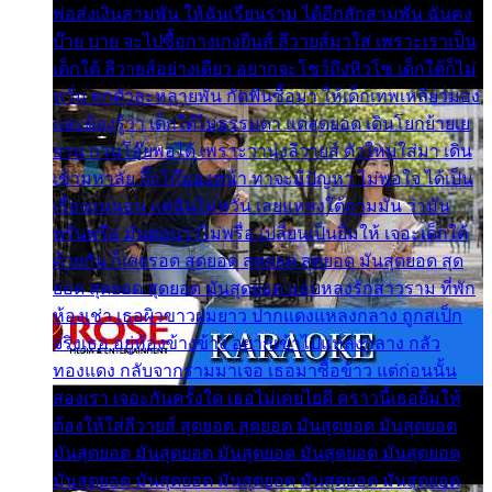
พ่อส่งเงินสามพัน ให้ฉันเรียนราม ได้อีกสักสามพัน ฉันคง
บ๊าย บาย จะไปซื้อกางเกงยีนส์ ลีวายส์มาใส่ เพราะเราเป็น
เด็กใต้ ลีวายส์อย่างเดียว อยากจะโชว์ถึงหิวโซ เด็กใต้ก็ไม่
หวั่น ตกตัวละหลายพัน กัดฟันซื้อมา ให้เด็กเทพเหลียวมอง
และต้องรู้ว่า เด็กใต้ไม่ธรรมดา แต่สุดยอด เดินโยกย้ายเย
ยวน กวนโอ๊ยพอได้ เพราะว่านุ่งลีวายส์ ตัวใหม่ใส่มา เดิน
เข้ามหาลัย จิ๊กโก๊มองหน้า ท่าจะมีปัญหา ไม่พอใจ ได้เป็น
เรื่องแน่นอน แต่ฉันไม่หวั่น เลยแหลงใต้ถามมัน ว่ามัน
พรั่นพรือ มันตอบว่าไม่พรื่อ เปลี่ยนเป็นยิ้มให้ เจอะเด็กใต้
ด้วยกัน ก็เลยรอด สุดยอด สุดยอด สุดยอด มันสุดยอด สุด
ยอด สุดยอด สุดยอด มันสุดยอด แอบหลงรักสาวราม ที่พัก
ห้องเช่า เธอผิวขาวผมยาว ปากแดงแหลงกลาง ถูกสเป็ก
จริงเธอ อยู่ห้องข้างข้าง อยากเข้าไปแหลงกลาง กลัว
ทองแดง กลับจากรามมาเจอ เธอมาซื้อข้าว แต่ก่อนนั้น
สองเรา เจอะกันครั้งใด เธอไม่เคยไยดี คราวนี้เธอยิ้มให้
ต้องให้ใส่ลีวายส์ สุดยอด สุดยอด มันสุดยอด มันสุดยอด
มันสุดยอด มันสุดยอด มันสุดยอด มันสุดยอด มันสุดยอด
มันสุดยอด มันสุดยอด มันสุดยอด มันสุดยอด มันสุดยอด