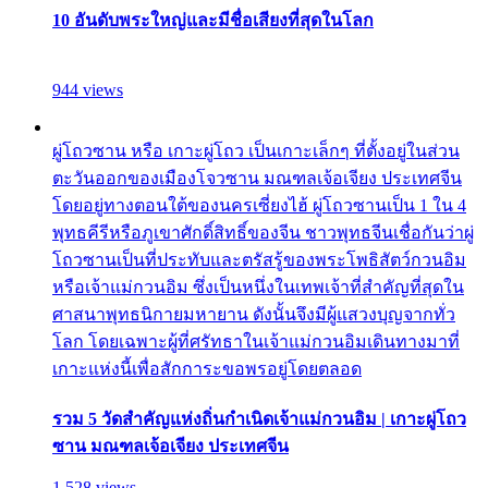
10 อันดับพระใหญ่และมีชื่อเสียงที่สุดในโลก
944 views
ผู่โถวซาน หรือ เกาะผู่โถว เป็นเกาะเล็กๆ ที่ตั้งอยู่ในส่วน
ตะวันออกของเมืองโจวซาน มณฑลเจ้อเจียง ประเทศจีน
โดยอยู่ทางตอนใต้ของนครเซี่ยงไฮ้ ผู่โถวซานเป็น 1 ใน 4
พุทธคีรีหรือภูเขาศักดิ์สิทธิ์ของจีน ชาวพุทธจีนเชื่อกันว่าผู่
โถวซานเป็นที่ประทับและตรัสรู้ของพระโพธิสัตว์กวนอิม
หรือเจ้าแม่กวนอิม ซึ่งเป็นหนึ่งในเทพเจ้าที่สำคัญที่สุดใน
ศาสนาพุทธนิกายมหายาน ดังนั้นจึงมีผู้แสวงบุญจากทั่ว
โลก โดยเฉพาะผู้ที่ศรัทธาในเจ้าแม่กวนอิมเดินทางมาที่
เกาะแห่งนี้เพื่อสักการะขอพรอยู่โดยตลอด
รวม 5 วัดสำคัญแห่งถิ่นกำเนิดเจ้าแม่กวนอิม | เกาะผู่โถว
ซาน มณฑลเจ้อเจียง ประเทศจีน
1,528 views