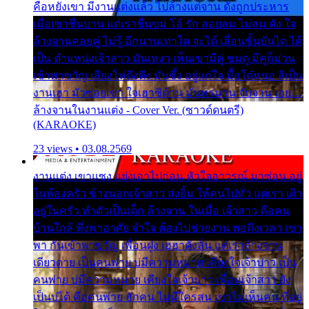
คือหยังเขา มีงานแต่งแล้ว ไปล้างแต่จาน ดั่งถูกประหาร
เมื่อเขาชื่นบาน แต่เราขื่นขม โอ้ รัก ลอยลม ไม่สม ดัง ใจ
ล้างจานคอยคู่ ไม่รู้ อีกนานเท่าใด จะได้ เลื่อนขั้นบันได ได้
เป็น ตำแหน่งเจ้าสาว มันเหงา เห็นเขามีคู่ ซมดู มีคู่ก็ม่วน
เข้าพาขวัญ เสียงโห่ตึงตึง มันซึ้ง อยู่แก่ใจ มื้อใด๋หนอ สิเป็น
งานเฮา มัวซอยเขา ใจเฮาซิด้าน มันทรมาน จับจาน เอย…
ล้างจานในงานแต่ง - Cover Ver. (ซาวด์ดนตรี)
(KARAOKE)
23 views • 03.08.2569
งานแต่ง เขาแซง แย่งเอาไปก่อน หัวใจอาวรณ์ มาซ่อน อยู่
ในห้องครัว ข้างนอกเจ้าสาว ส่งยิ้ม ให้คนไปทั่ว แต่เรา เฝ้า
อยู่ในครัว ทำตัวเป็นเด็ก ล้างจาน ในเมื่อ เจ้าสาว คือคน
บ้านใกล้ พึ่งพาอาศัย จำใจ ต้องไปช่วยงาน พอถึงเวลา เขา
พา กันเข้าพาขวัญ เพื่อนฝูง เฮฮาดังลั่น แต่เราล้างจาน
เดียวดาย เป็นคนพ่าย บ่มีความหมาย เคียงใจเจ้าบ่าว เป็น
คนพ่าย บ่มีความหมาย เคียงใจเจ้าบ่าว เพื่อนเจ้าสาว ยัง
เป็นบ่ได้ คือคนพ่าย ฮักคน ไม่มีใครสน เขาไม่เห็นคน ที่อยู่