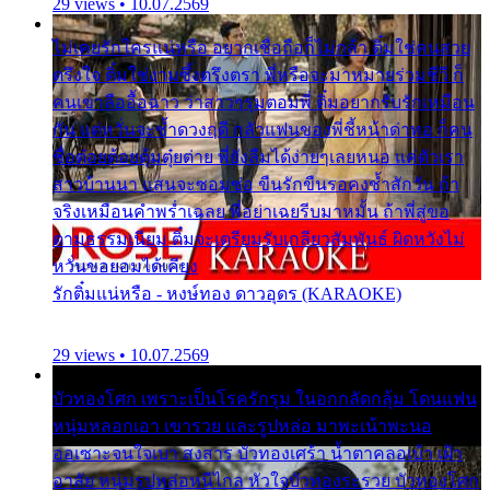
29 views • 10.07.2569
ไม่เคยรักใครแน่หรือ อยากเชื่อถือก็ไม่กล้า ติ๋มใช่คนสวย
ตรึงใจ ติ๋มใช่งามซึ้งตรึงตรา พี่หรือจะมาหมายร่วมชีวี ก็
คนเขาลืออื้อฉาว ว่าสาวๆรุมตอมพี่ ติ๋มอยากรับรักเหมือน
กัน แต่หวั่นจะช้ำดวงฤดี กลัวแฟนของพี่ชี้หน้าด่าทอ ก็คน
ชื่อต๋อยต้อยตุ้มตุ๋ยต่าย พี่ยังลืมได้ง่ายๆเลยหนอ แค่ตัวเรา
สาวบ้านนา แสนจะซอมซ่อ ขืนรักขืนรอคงช้ำสักวัน ถ้า
จริงเหมือนคำพร่ำเฉลย พี่อย่าเฉยรีบมาหมั้น ถ้าพี่สู่ขอ
ตามธรรมเนียม ติ๋มจะเตรียมรับเกลียวสัมพันธ์ ผิดหวังไม่
หวั่นขอยอมได้เคียง
รักติ๋มแน่หรือ - หงษ์ทอง ดาวอุดร (KARAOKE)
29 views • 10.07.2569
บัวทองโศก เพราะเป็นโรครักรุม ในอกกลัดกลุ้ม โดนแฟน
หนุ่มหลอกเอา เขารวย และรูปหล่อ มาพะเน้าพะนอ
ออเซาะจนใจเบา สงสาร บัวทองเศร้า น้ำตาคลอเบ้า เฝ้า
อาลัย หนุ่มรูปหล่อหนีไกล หัวใจบัวทองระรวย บัวทองโศก