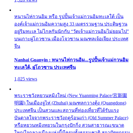
หนานไห่กวนอิม หรือ รูปปั้นเจ้าแม่กวนอิมทะเลใต้ เป็น
องค์เจ้าแม่กวนอิมความสูง 33 เมตรรวมฐาน ประดิษฐาน
อยู่ริมทะเล ไม่ไกลกันนักกับ “วัดเจ้าแม่กวนอิมไม่ยอมไป”
บนเกาะผู่โถวซาน เมืองโจวซาน มณฑลเจ้อเจียง ประเทศ
จีน
Nanhai Guanyin : หนานไห่กวนอิม...รูปปั้นเจ้าแม่กวนอิม
ทะเลใต้, ผู่โถวซาน ประเทศจีน
1,025 views
พระราชวังหยวนหมิงใหม่ (New Yuanming Palace/宮新園
明園) ในเมืองจูไห่ (Zhuhai) มณฑลกวางตุ้ง (Quangdong)
ประเทศจีน เป็นสวนและสถานที่ท่องเที่ยวที่ได้รับแรง
บันดาลใจจากพระราชวังฤดูร้อนเก่า (Old Summer Palace)
หรือหยวนหมิงหยวนในกรุงปักกิ่ง สวนสาธารณะขนาด
ใหญ่ใจกลางเมืองแห่งนี้มีครบทั้งธรรมชาติ สถาปัตยกรรม