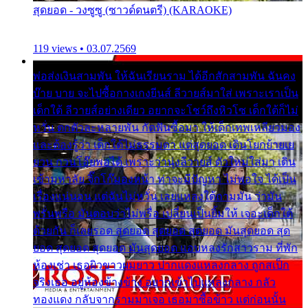
สุดยอด - วงซูซู (ซาวด์ดนตรี) (KARAOKE)
119 views • 03.07.2569
พ่อส่งเงินสามพัน ให้ฉันเรียนราม ได้อีกสักสามพัน ฉันคง
บ๊าย บาย จะไปซื้อกางเกงยีนส์ ลีวายส์มาใส่ เพราะเราเป็น
เด็กใต้ ลีวายส์อย่างเดียว อยากจะโชว์ถึงหิวโซ เด็กใต้ก็ไม่
หวั่น ตกตัวละหลายพัน กัดฟันซื้อมา ให้เด็กเทพเหลียวมอง
และต้องรู้ว่า เด็กใต้ไม่ธรรมดา แต่สุดยอด เดินโยกย้ายเย
ยวน กวนโอ๊ยพอได้ เพราะว่านุ่งลีวายส์ ตัวใหม่ใส่มา เดิน
เข้ามหาลัย จิ๊กโก๊มองหน้า ท่าจะมีปัญหา ไม่พอใจ ได้เป็น
เรื่องแน่นอน แต่ฉันไม่หวั่น เลยแหลงใต้ถามมัน ว่ามัน
พรั่นพรือ มันตอบว่าไม่พรื่อ เปลี่ยนเป็นยิ้มให้ เจอะเด็กใต้
ด้วยกัน ก็เลยรอด สุดยอด สุดยอด สุดยอด มันสุดยอด สุด
ยอด สุดยอด สุดยอด มันสุดยอด แอบหลงรักสาวราม ที่พัก
ห้องเช่า เธอผิวขาวผมยาว ปากแดงแหลงกลาง ถูกสเป็ก
จริงเธอ อยู่ห้องข้างข้าง อยากเข้าไปแหลงกลาง กลัว
ทองแดง กลับจากรามมาเจอ เธอมาซื้อข้าว แต่ก่อนนั้น