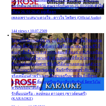
ขอรักคืน 24. 01:19:56 คนเรารักกันยาก 25. 01:23:06 หัวใจ
เถื่อน 26. 01:26:45 อยู่เพื่อลูก
เพลงเพราะเสนาะดวงใจ - ดาวใจ ไพจิตร (Official Audio)
144 views • 10.07.2569
ไม่เคยรักใครแน่หรือ อยากเชื่อถือก็ไม่กล้า ติ๋มใช่คนสวย
ตรึงใจ ติ๋มใช่งามซึ้งตรึงตรา พี่หรือจะมาหมายร่วมชีวี ก็
คนเขาลืออื้อฉาว ว่าสาวๆรุมตอมพี่ ติ๋มอยากรับรักเหมือน
กัน แต่หวั่นจะช้ำดวงฤดี กลัวแฟนของพี่ชี้หน้าด่าทอ ก็คน
ชื่อต๋อยต้อยตุ้มตุ๋ยต่าย พี่ยังลืมได้ง่ายๆเลยหนอ แค่ตัวเรา
สาวบ้านนา แสนจะซอมซ่อ ขืนรักขืนรอคงช้ำสักวัน ถ้า
จริงเหมือนคำพร่ำเฉลย พี่อย่าเฉยรีบมาหมั้น ถ้าพี่สู่ขอ
ตามธรรมเนียม ติ๋มจะเตรียมรับเกลียวสัมพันธ์ ผิดหวังไม่
หวั่นขอยอมได้เคียง
รักติ๋มแน่หรือ - หงษ์ทอง ดาวอุดร (ซาวด์ดนตรี)
(KARAOKE)