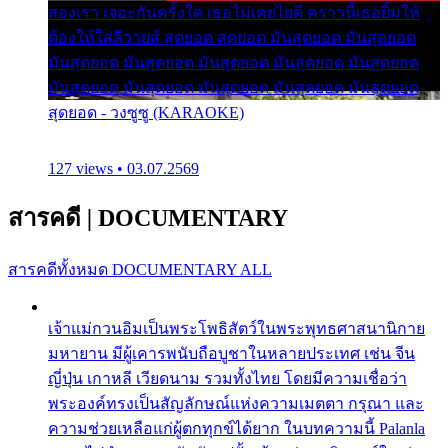
สองเรา เจอะกันครั้งใด เธอไม่เคยไยดี คราวนี้เธอยิ้มให้
ต้องให้ใส่ลีวายส์ สุดยอด สุดยอด มันสุดยอด มันสุดยอด
มันสุดยอด มันสุดยอด มันสุดยอด มันสุดยอด มันสุดยอด
มันสุดยอด มันสุดยอด มันสุดยอด มันสุดยอด มันสุดยอด
สุดยอด - วงซูซู (KARAOKE)
127 views • 03.07.2569
สารคดี
|
DOCUMENTARY
สารคดีทั้งหมด
DOCUMENTARY ALL
เจ้าแม่กวนอิมเป็นพระโพธิสัตว์ในพระพุทธศาสนานิกาย
มหายาน มีผู้เคารพนับถือบูชาในหลายประเทศ เช่น จีน
ญี่ปุ่น เกาหลี เวียดนาม รวมทั้งไทย โดยมีความเชื่อว่า
พระองค์ทรงเป็นสัญลักษณ์แห่งความเมตตา กรุณา และ
ความช่วยเหลือแก่ผู้ตกทุกข์ได้ยาก ในบทความนี้ Palanla