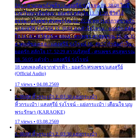
24:27 สามเณรกำพร้า - แสงสุรีย์ รุ่งโรจน์ 10. 28:08 ไม่มี
เวลาไปหาเมียน้อย - ยอดรัก สลักใจ 11. 31:29 ชีวิตไอ้
ธรรม - ศรเพชร ศรสุพรรณ 12. 35:26 ทหารอากาศขาดรัก
- แสงสุรีย์ รุ่งโรจน์ 13. 39:01 คนหัวใจโทรม - ยอดรัก สลัก
ใจ 14. 42:49 ไอ้หวังตายแน่ - ศรเพชร ศรสุพรรณ 15. 46:35
ธาตุแท้ของเธอ - แสงสุรีย์ รุ่งโรจน์ 16. 49:57 กำนันกำใน -
ยอดรัก สลักใจ 17. 52:29 สาวบริสุทธิ์ - ศรเพชร ศรสุพรรณ
18. 56:05 แต๋วจ๋า - แสงสุรีย์ รุ่งโรจน์
18 บทเพลงดังจากฟากฟ้า - ยอดรัก/ศรเพชร/แสงสุรีย์
(Official Audio)
17 views • 04.08.2569
1. 00:00 หิ้วกระเป๋า 2. 03:30 แย่งกระเป๋า
หิ้วกระเป๋า | แสงสุรีย์ รุ่งโรจน์ - แย่งกระเป๋า | เตือนใจ บุญ
พระรักษา (KARAOKE)
17 views • 03.08.2569
1. 00:00 หิ้วกระเป๋า 2. 03:30 แย่งกระเป๋า