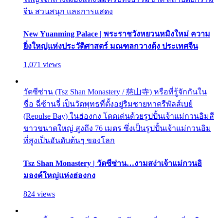
จีน สวนสนุก และการแสดง
New Yuanming Palace | พระราชวังหยวนหมิงใหม่ ความ
ยิ่งใหญ่แห่งประวัติศาสตร์ มณฑลกวางตุ้ง ประเทศจีน
1,071 views
วัดซีซ่าน (Tsz Shan Monastery / 慈山寺) หรือที่รู้จักกันใน
ชื่อ ฉี่ซ้านจี๋ เป็นวัดพุทธที่ตั้งอยู่ริมชายหาดรีพัลส์เบย์
(Repulse Bay) ในฮ่องกง โดดเด่นด้วยรูปปั้นเจ้าแม่กวนอิมสี
ขาวขนาดใหญ่ สูงถึง 76 เมตร ซึ่งเป็นรูปปั้นเจ้าแม่กวนอิม
ที่สูงเป็นอันดับต้นๆ ของโลก
Tsz Shan Monastery | วัดซีซ่าน…งามสง่าเจ้าแม่กวนอิ
มองค์ใหญ่แห่งฮ่องกง
824 views