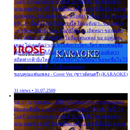
ไมตรี จากแฟนเพลง ทุกทุกที่ ปราณีหลั่งไหล ผมขอฝาก
นาม ยอดรักเอาไว้ โปรดเป็นแรงใจ อย่างนี้เรื่อยไป ขอ อยู่
คู่แฟนเพลง ไม่เคยคิดว่าเก่ง หรือดังกว่าใคร..ใคร พระคุณ
ผู้ฟัง เท่านั้นยิ่งใหญ่ ที่เป็นแรงใจ ให้ผมดังมา.. ขอ องค์เท
วา สถิตฟากฟ้ายิ่งใหญ่ คุ้มภัยให้ท่าน เถิดหนา ขอจงเชื่อ
ใจ ไว้เถิดว่า ตราบชั่วชีวา ไม่ลืมแฟนเพลง ขอ อยู่คู่แฟน
เพลง ไม่เคยคิดว่าเก่ง หรือดังกว่าใคร..ใคร พระคุณผู้ฟัง
เท่านั้นยิ่งใหญ่ ที่เป็นแรงใจ ให้ผมดังมา.. ขอ องค์เทวา
สถิตฟากฟ้ายิ่งใหญ่ คุ้มภัยให้ท่าน เถิดหนา ขอจงเชื่อใจ ไว้
เถิดว่า ตราบชั่วชีวา ไม่ลืมแฟนเพลง
ขอบคุณแฟนเพลง - Cover Ver. (ซาวด์ดนตรี) (KARAOKE)
31 views • 31.07.2569
ขอ กราบ ขอบคุณ.... ที่ได้รับไออุ่น การุณ จากแฟน เพลง
ผมแสนชื่นใจ หายวังเวง เมื่อแฟนเพลง ให้กำลังใจ น้ำใจ
ไมตรี จากแฟนเพลง ทุกทุกที่ ปราณีหลั่งไหล ผมขอฝาก
นาม ยอดรักเอาไว้ โปรดเป็นแรงใจ อย่างนี้เรื่อยไป ขอ อยู่