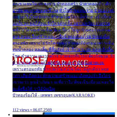
ออเซาะจนใจเบา สงสาร บัวทองเศร้า น้ำตาคลอเบ้า เฝ้า
อาลัย หนุ่มรูปหล่อหนีไกล หัวใจบัวทองระรวย บัวทองโศก
เพราะเป็นโรครักจาง ชีวิตเคว้งคว้าง เมื่อรักห่างร้างไกล
แม่ก็บอก พ่อก็สั่งจะรักใครสักครั้ง อย่าไปหวังความรวย
พลั้งไปใครจะช่วย ซื้อเปลมาไกว ให้ลูกบัวทอง เวรกรรม
ตามสนอง จึงเศร้าหมอง กลีบบัวทองต้องโรย บัวทองไม่
ตระหนัก เพราะไม่รักโคลนตม บัวทองท้องกลม เพราะลืม
ตมน้ำคลอง หลงลิ้น ที่สิ้นสัตย์ เจ้าจึงไม่ระมัด หลงกลิ่นลิ้น
โชย คำหวาน เขาวาดโรย บัวทองกลีบโรย ต้องร้อนรุม บัว
มาบานก่อนตูม ดุจไฟสุมร้อนรุมอุรา บัวทองผ่ายผอม
เพราะตรอมฤทัย ข้าวปลาไม่สนใจ ร้องไห้ลูกเดียว หยุด
โศก เสียเถิดทอง พักความเศร้าหมอง เถิดทองจ๋า ถึงใคร
เขาจะว่า ลูกเจ้าเกิดมา จะชื่อว่าไง พี่ขอเป็นเพื่อนปลอบใจ
จะตั้งชื่อให้ ว่าไอ้บังเอิญ
บัวทองร้องไห้ - เทพพร เพชรอุบล(KARAOKE)
112 views • 06.07.2569