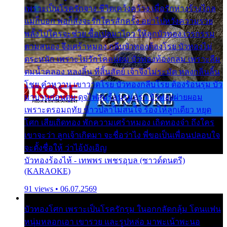
เพราะเป็นโรครักจาง ชีวิตเคว้งคว้าง เมื่อรักห่างร้างไกล
แม่ก็บอก พ่อก็สั่งจะรักใครสักครั้ง อย่าไปหวังความรวย
พลั้งไปใครจะช่วย ซื้อเปลมาไกว ให้ลูกบัวทอง เวรกรรม
ตามสนอง จึงเศร้าหมอง กลีบบัวทองต้องโรย บัวทองไม่
ตระหนัก เพราะไม่รักโคลนตม บัวทองท้องกลม เพราะลืม
ตมน้ำคลอง หลงลิ้น ที่สิ้นสัตย์ เจ้าจึงไม่ระมัด หลงกลิ่นลิ้น
โชย คำหวาน เขาวาดโรย บัวทองกลีบโรย ต้องร้อนรุม บัว
มาบานก่อนตูม ดุจไฟสุมร้อนรุมอุรา บัวทองผ่ายผอม
เพราะตรอมฤทัย ข้าวปลาไม่สนใจ ร้องไห้ลูกเดียว หยุด
โศก เสียเถิดทอง พักความเศร้าหมอง เถิดทองจ๋า ถึงใคร
เขาจะว่า ลูกเจ้าเกิดมา จะชื่อว่าไง พี่ขอเป็นเพื่อนปลอบใจ
จะตั้งชื่อให้ ว่าไอ้บังเอิญ
บัวทองร้องไห้ - เทพพร เพชรอุบล (ซาวด์ดนตรี)
(KARAOKE)
91 views • 06.07.2569
บัวทองโศก เพราะเป็นโรครักรุม ในอกกลัดกลุ้ม โดนแฟน
หนุ่มหลอกเอา เขารวย และรูปหล่อ มาพะเน้าพะนอ