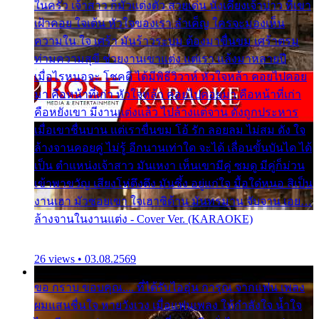
ในครัว เจ้าสาว ก็มัวแต่งตัว สวยเด่น นั่งเคียงเจ้าบ่าว ที่เขา
เฝ้าคอย ใจเต้น หัวใจของเรา ลำเค็ญ ใครจะมองเห็น
ความใน ใจ เศร้า มันร้าวระบม ต้องมาขื่นขม เศร้าตรม
ท่ามความสุขี ช่วยงานเขาแต่ง แต่เรา แล้งมาหลายปี
เมื่อไรหนอจะ โชคดี ได้มีพิธีวิวาห์ หัวใจหล้า คอยไปคอย
มา คือหน้าที่เก่า หัวใจหล้า คอยไปคอยมา คือหน้าที่เก่า
คือหยังเขา มีงานแต่งแล้ว ไปล้างแต่จาน ดั่งถูกประหาร
เมื่อเขาชื่นบาน แต่เราขื่นขม โอ้ รัก ลอยลม ไม่สม ดัง ใจ
ล้างจานคอยคู่ ไม่รู้ อีกนานเท่าใด จะได้ เลื่อนขั้นบันได ได้
เป็น ตำแหน่งเจ้าสาว มันเหงา เห็นเขามีคู่ ซมดู มีคู่ก็ม่วน
เข้าพาขวัญ เสียงโห่ตึงตึง มันซึ้ง อยู่แก่ใจ มื้อใด๋หนอ สิเป็น
งานเฮา มัวซอยเขา ใจเฮาซิด้าน มันทรมาน จับจาน เอย…
ล้างจานในงานแต่ง - Cover Ver. (KARAOKE)
26 views • 03.08.2569
ขอ กราบ ขอบคุณ.... ที่ได้รับไออุ่น การุณ จากแฟน เพลง
ผมแสนชื่นใจ หายวังเวง เมื่อแฟนเพลง ให้กำลังใจ น้ำใจ