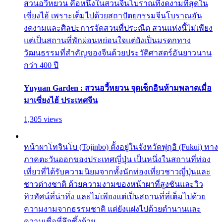
สวนอวี้หยวน คือหนึ่งในสวนจีนโบราณที่งดงามที่สุดใน
เซี่ยงไฮ้ เพราะเต็มไปด้วยสถาปัตยกรรมจีนโบราณอัน
งดงามและศิลปะการจัดสวนที่ประณีต สวนแห่งนี้ไม่เพียง
แต่เป็นสถานที่พักผ่อนหย่อนใจแต่ยังเป็นมรดกทาง
วัฒนธรรมที่สำคัญของจีนด้วยประวัติศาสตร์อันยาวนาน
กว่า 400 ปี
Yuyuan Garden : สวนอวี้หยวน จุดเช็กอินห้ามพลาดเมื่อ
มาเซี่ยงไฮ้ ประเทศจีน
1,305 views
หน้าผาโทจินโบ (Tojinbo) ตั้งอยู่ในจังหวัดฟุกุอิ (Fukui) ทาง
ภาคตะวันออกของประเทศญี่ปุ่น เป็นหนึ่งในสถานที่ท่อง
เที่ยวที่ได้รับความนิยมจากทั้งนักท่องเที่ยวชาวญี่ปุ่นและ
ชาวต่างชาติ ด้วยความงามของหน้าผาที่สูงชันและวิว
ทิวทัศน์ที่น่าทึ่ง และไม่เพียงแต่เป็นสถานที่ที่เต็มไปด้วย
ความงามจากธรรมชาติ แต่ยังแฝงไปด้วยตำนานและ
ความเชื่อที่ลึกซึ้งด้วย