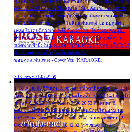
คู่แฟนเพลง ไม่เคยคิดว่าเก่ง หรือดังกว่าใคร..ใคร พระคุณ
ผู้ฟัง เท่านั้นยิ่งใหญ่ ที่เป็นแรงใจ ให้ผมดังมา.. ขอ องค์เท
วา สถิตฟากฟ้ายิ่งใหญ่ คุ้มภัยให้ท่าน เถิดหนา ขอจงเชื่อ
ใจ ไว้เถิดว่า ตราบชั่วชีวา ไม่ลืมแฟนเพลง ขอ อยู่คู่แฟน
เพลง ไม่เคยคิดว่าเก่ง หรือดังกว่าใคร..ใคร พระคุณผู้ฟัง
เท่านั้นยิ่งใหญ่ ที่เป็นแรงใจ ให้ผมดังมา.. ขอ องค์เทวา
สถิตฟากฟ้ายิ่งใหญ่ คุ้มภัยให้ท่าน เถิดหนา ขอจงเชื่อใจ ไว้
เถิดว่า ตราบชั่วชีวา ไม่ลืมแฟนเพลง
ขอบคุณแฟนเพลง - Cover Ver. (KARAOKE)
30 views • 31.07.2569
1. 00:00:00 ยินดีรับเดน 2. 00:03:44 น้ำตาอีสาน 3. 00:07:51
กิ่งทองใบหยก 4. 00:10:35 น้ำนิ่งไหลลึก 5. 00:13:49 ลานรัก
ลานเท 6. 00:17:06 จำใจจาก 7. 00:20:53 คืนฝนตก 8.
00:25:16 น้ำลงเดือนยี่ 9. 00:28:47 โสนน้อยเรือนงาม 10.
00:32:29 ตอไม้ที่ตายแล้ว 11. 00:35:41 น้ำกรดแช่เย็น 12.
00:39:08 อยากฟังซ้ำ 13. 00:42:32 รู้ว่าเขาหลอก 14.