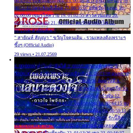
00:45:25 รอหน่อยน้องติ๋ม 15. 00:48:56 เรือล่มในหนอง 16.
00:51:43 บัตรเชิญสีเลือด 17. 00:56:07 อดีตรักโรงทอ 18.
01:00:00 เขมรไล่ควาย 19. 01:02:55 สาวสวนแตง 20.
01:05:51 แอบมอง 21. 01:09:27 พบรักปากน้ำโพ 22.
01:13:06 สายัณห์เมา
" สายัณห์ สัญญา " ขวัญใจคนเดิม - รวมเพลงดังเพราะๆ
ซึ้งๆ (Official Audio)
29 views • 21.07.2569
1. 00:00:00 ทำไมทำฉันได้ 2. 00:03:20 นางฟ้าสลัม 3.
00:06:50 คน 4. 00:10:36 บุญเหลือเกิน 5. 00:13:58 ฝนหยาด
สุดท้าย 6. 00:17:30 ยาใจยาจก 7. 00:20:30 คิดดูให้ดี 8.
00:24:21 ลบรอยแผลรัก 9. 00:27:35 เหมือนใจโดนกรีด 10.
00:30:54 ขบวนการเปาเปียว 11. 00:34:05 คำรำพัน 12.
00:37:20 ปาหนัน 13. 00:40:37 ใจเจ้ากรรม 14. 00:44:15 จูบ
ฉันแล้วจงตายเสีย 15. 00:47:24 ขอสูมาเต๊อะ 16. 00:51:11
คนใจมาร 17. 00:54:50 คืนทรมาน 18. 00:58:25 รักนี้สีดำ
19. 01:01:44 ส่วนเกิน 20. 01:05:42 หยาดน้ำฝนหยดน้ำตา
21. 01:09:13 เหลือเพียงฝัน 22. 01:13:26 เขา 23. 01:16:37