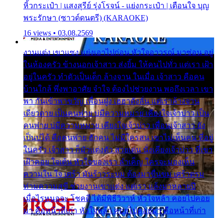
หิ้วกระเป๋า | แสงสุรีย์ รุ่งโรจน์ - แย่งกระเป๋า | เตือนใจ บุญ
พระรักษา (ซาวด์ดนตรี) (KARAOKE)
16 views • 03.08.2569
งานแต่ง เขาแซง แย่งเอาไปก่อน หัวใจอาวรณ์ มาซ่อน อยู่
ในห้องครัว ข้างนอกเจ้าสาว ส่งยิ้ม ให้คนไปทั่ว แต่เรา เฝ้า
อยู่ในครัว ทำตัวเป็นเด็ก ล้างจาน ในเมื่อ เจ้าสาว คือคน
บ้านใกล้ พึ่งพาอาศัย จำใจ ต้องไปช่วยงาน พอถึงเวลา เขา
พา กันเข้าพาขวัญ เพื่อนฝูง เฮฮาดังลั่น แต่เราล้างจาน
เดียวดาย เป็นคนพ่าย บ่มีความหมาย เคียงใจเจ้าบ่าว เป็น
คนพ่าย บ่มีความหมาย เคียงใจเจ้าบ่าว เพื่อนเจ้าสาว ยัง
เป็นบ่ได้ คือคนพ่าย ฮักคน ไม่มีใครสน เขาไม่เห็นคน ที่อยู่
ในครัว เจ้าสาว ก็มัวแต่งตัว สวยเด่น นั่งเคียงเจ้าบ่าว ที่เขา
เฝ้าคอย ใจเต้น หัวใจของเรา ลำเค็ญ ใครจะมองเห็น
ความใน ใจ เศร้า มันร้าวระบม ต้องมาขื่นขม เศร้าตรม
ท่ามความสุขี ช่วยงานเขาแต่ง แต่เรา แล้งมาหลายปี
เมื่อไรหนอจะ โชคดี ได้มีพิธีวิวาห์ หัวใจหล้า คอยไปคอย
มา คือหน้าที่เก่า หัวใจหล้า คอยไปคอยมา คือหน้าที่เก่า