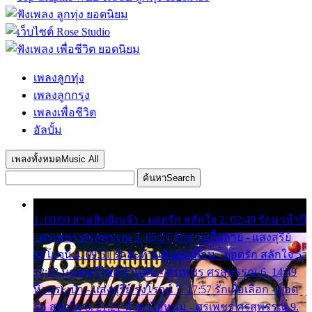
เพลงลูกทุ่ง
เพลงลูกกรุง
เพลงเพื่อชีวิต
อัลบั้ม
เพลงทั้งหมด
Music All
ค้นหา
Search
1. 00:00 สามสิบยังแจ๋ว - ยอดรัก สลักใจ 2. 02:49 รักมาห้าปี
- ศรเพชร ศรสุพรรณ 3. 05:57 รักสาวเสื้อลาย - แสงสุรีย์
รุ่งโรจน์ 4. 09:51 รักสะท้านดินสะเทือน - ยอดรัก สลักใจ 5.
12:23 มอเตอร์ไซค์ทำหล่น - ศรเพชร ศรสุพรรณ 6. 14:49
หิ้วกระเป๋า - แสงสุรีย์ รุ่งโรจน์ 7. 17:57 รักเผื่อเลือก - ยอด
รัก สลักใจ 8. 21:21 น้ำตาไอ้หนุ่ม - ศรเพชร ศรสุพรรณ 9.